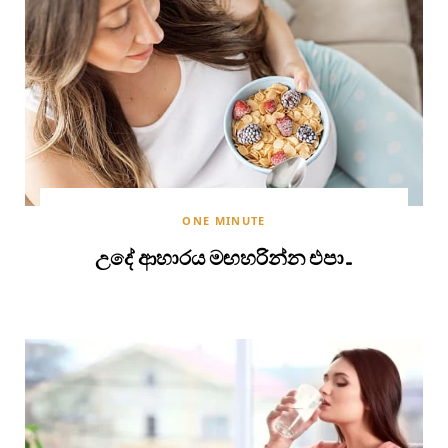
ONE MINUTE
උදේ ආහාරය මඟහරින්න එපා…