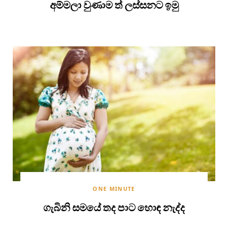
අම්මලා වුණාම ත් ලස්සනට ඉමු
ONE MINUTE
ගැබිනි සමයේ තද පාට හොඳ නැද්ද