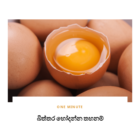
ONE MINUTE
බිත්තර හෝදන්න තහනම්