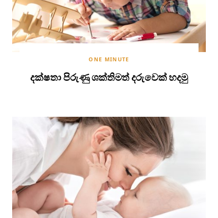
ONE MINUTE
දක්ෂතා පිරුණු ශක්තිමත් දරුවෙක් හදමු