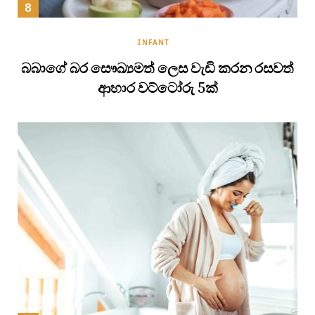
INFANT
බබාගේ බර සෞඛ්‍යමත් ලෙස වැඩි කරන රසවත්
ආහාර වට්ටෝරු 5ක්