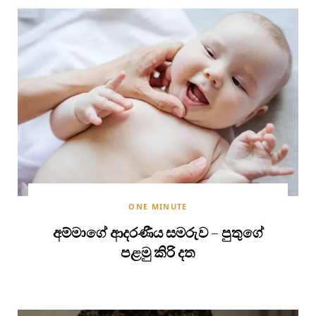
ONE MINUTE
අම්මාගේ ආදරණීය සමරුව – පුතුගේ
පළමු කිරි දත