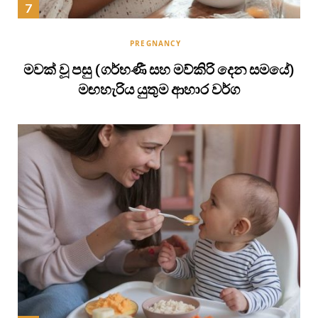
PREGNANCY
මවක් වූ පසු (ගර්භණී සහ මව්කිරි දෙන සමයේ)
මඟහැරිය යුතුම ආහාර වර්ග