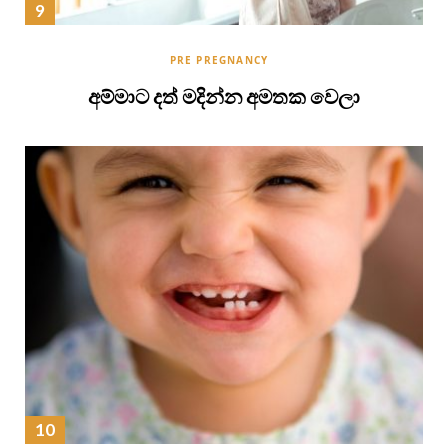
PRE PREGNANCY
අම්මාට දත් මදින්න අමතක වෙලා