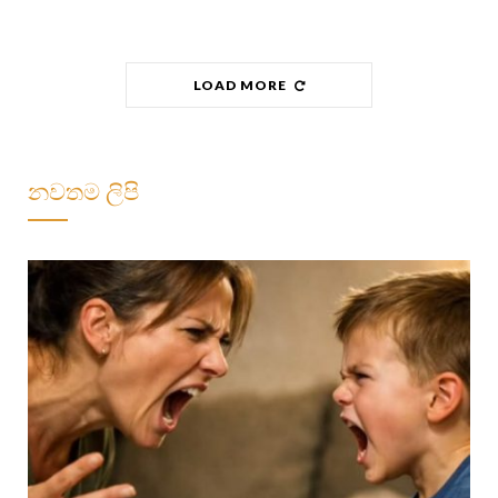
LOAD MORE
නවතම ලිපි