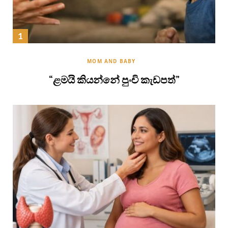
MOM AND BABY
“ළමයි කියන්නේ පුංචි කැඩපත්”