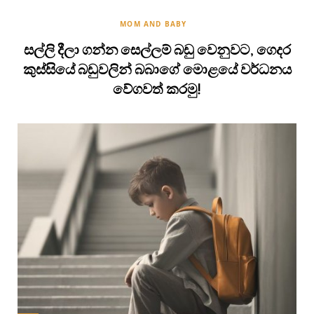
MOM AND BABY
සල්ලි දීලා ගන්න සෙල්ලම් බඩු වෙනුවට, ගෙදර
කුස්සියේ බඩුවලින් බබාගේ මොළයේ වර්ධනය
වේගවත් කරමු!