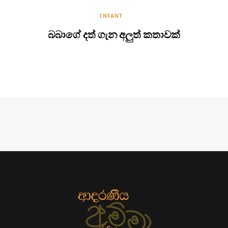
INFANT
බබාගේ දත් ගැන අලුත් කතාවක්