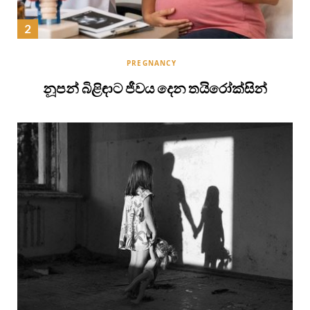
PREGNANCY
නූපන් බිළිඳාට ජීවය දෙන තයිරෝක්සින්