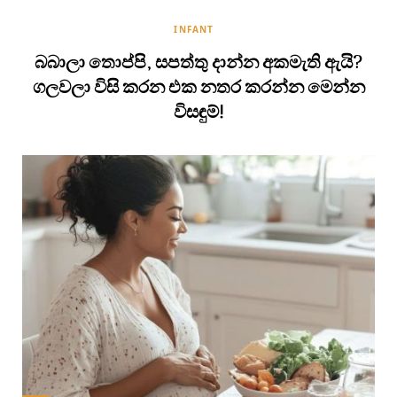
INFANT
බබාලා තොප්පි, සපත්තු දාන්න අකමැති ඇයි?
ගලවලා විසි කරන එක නතර කරන්න මෙන්න
විසඳුම්!