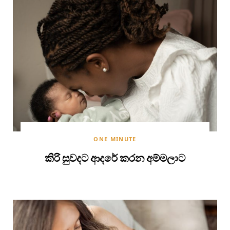
ONE MINUTE
කිරි සුවදට ආදරේ කරන අම්මලාට