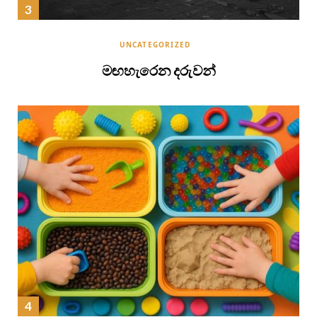
UNCATEGORIZED
මඟහැරෙන දරුවන්