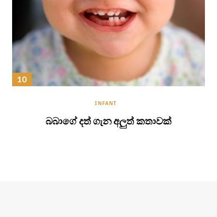
INFANT
බබාගේ දත් ගැන අලුත් කතාවක්