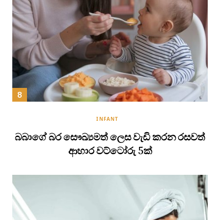
INFANT
බබාගේ බර සෞඛ්‍යමත් ලෙස වැඩි කරන රසවත්
ආහාර වට්ටෝරු 5ක්