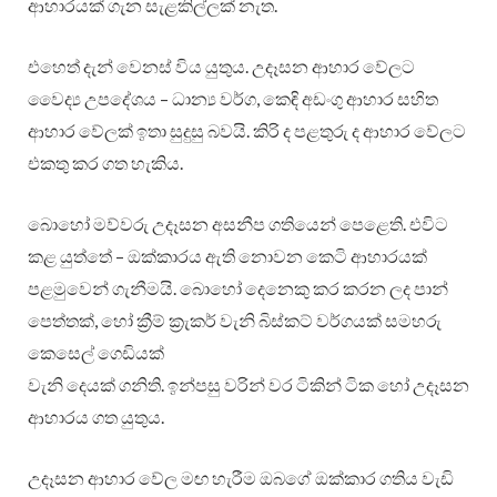
ආහාරයක් ගැන සැළකිල්ලක් නැත.
එහෙත් දැන් වෙනස් විය යුතුය. උදෑසන ආහාර වේලට
වෛද්‍ය උපදේශය – ධාන්‍ය වර්ග, කෙඳි අඩංගු ආහාර සහිත
ආහාර වේලක් ඉතා සුදුසු බවයි. කිරි ද පළතුරු ද ආහාර වේලට
එකතු කර ගත හැකිය.
බොහෝ මව්වරු උදෑසන අසනීප ගතියෙන් පෙළෙති. එවිට
කළ යුත්තේ – ඔක්කාරය ඇති නොවන කෙටි ආහාරයක්
පළමුවෙන් ගැනීමයි. බොහෝ දෙනෙකු කර කරන ලද පාන්
පෙත්තක්, හෝ ක්‍රීම් ක්‍රැකර් වැනි බිස්කට් වර්ගයක් සමහරු
කෙසෙල් ගෙඩියක්
වැනි දෙයක් ගනිති. ඉන්පසු වරින් වර ටිකින් ටික හෝ උදෑසන
ආහාරය ගත යුතුය.
උදෑසන ආහාර වේල මඟ හැරීම ඔබගේ ඔක්කාර ගතිය වැඩි