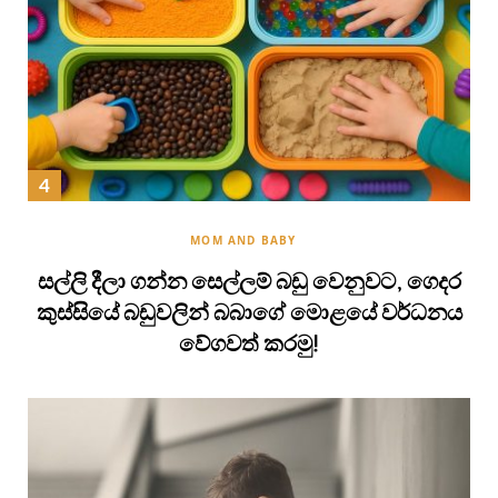
MOM AND BABY
සල්ලි දීලා ගන්න සෙල්ලම් බඩු වෙනුවට, ගෙදර
කුස්සියේ බඩුවලින් බබාගේ මොළයේ වර්ධනය
වේගවත් කරමු!