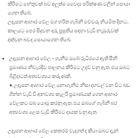
කිරීමට හේතුවක් බව අලුත්ම වෛද්‍ය පරික්ෂණ වලින් සොයා
ගෙන තිබේ.
උදැසන ආහාර වේල මග හරිත ගැබිනි මව්වරු නියමිත දිනට,
කාලයට පෙර සිදුවන දරු ප්‍රසුතිය සඳහා වැඩි නැඹුරුවක්
දක්වන බවද සොයාගෙන තිබේ.
උදෑසන ආහාර වේල – ගැනීම ඔබේ රුධිරයේ ඇති සීනි
ප්‍රමාණය නිවැරදිව පාලනය කිරීමට උදව් වනු ඇත. එය ඔබට
බිළිදාටත් අත්‍යවශ්‍යය කරුණකි.
•. උදෑසන ආහාර වේල නොගැනීම නිසා දහවල් වන විට බඩ
ගින්න වැඩි වී අනවශ්‍ය කැලරි ප්‍රමාණයක් ගෙන ආහාර
වේලකට ඔබ යොමු කරනු ඇත. එය ඔබගේ ගැබිනි බර
අත්‍යවශ්‍ය ලෙස වැඩි කිරීමට දායක වනු ඇත.
උදෑසන ආහාර වේල කෙතරම් වැදගත් ද කියා ඔබට දැන්