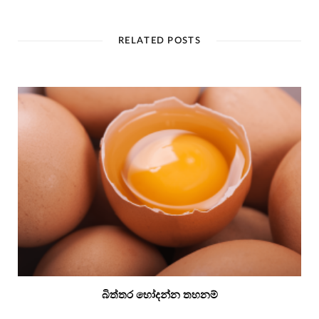
RELATED POSTS
බිත්තර හෝදන්න තහනම්