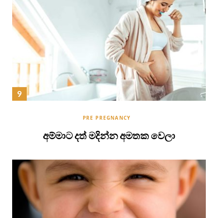
PRE PREGNANCY
අම්මාට දත් මදින්න අමතක වෙලා