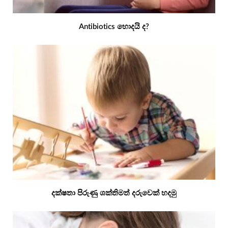
Antibiotics හොදයි ද?
දක්ෂතා පිරුණු ශක්තිමත් දරුවෙක් හදමු