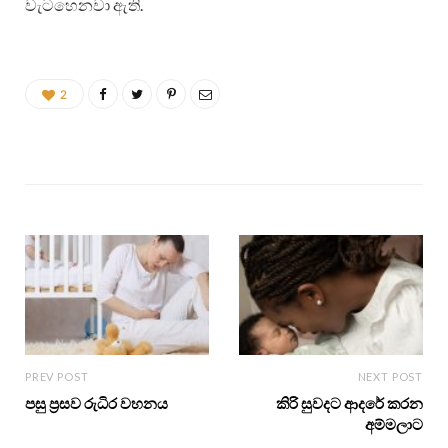
වැටහෙනවා ඇති.
2
PREV POST
NEXT POST
පසු ප්‍රසව රුධිර වහනය
කිරි සුවදට ආදරේ කරන
අම්මලාට