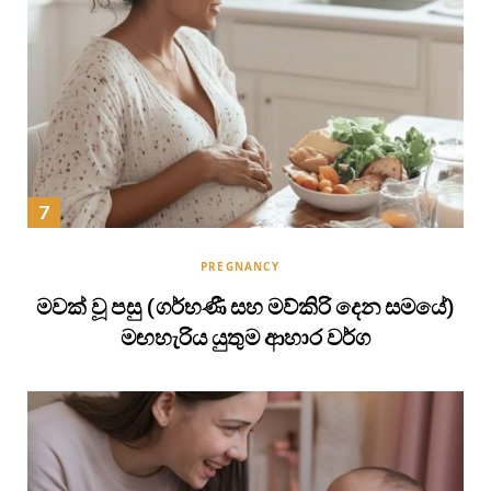
PREGNANCY
මවක් වූ පසු (ගර්භණී සහ මව්කිරි දෙන සමයේ)
මඟහැරිය යුතුම ආහාර වර්ග