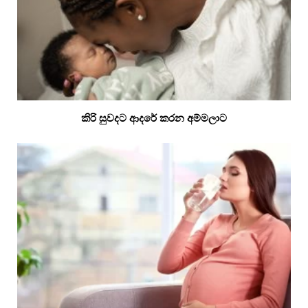
කිරි සුවදට ආදරේ කරන අම්මලාට