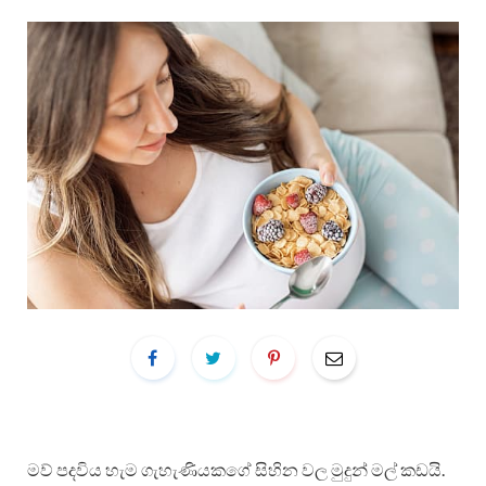
මව් පදවිය හැම ගැහැණියකගේ සිහින වල මුදුන් මල් කඩයි.