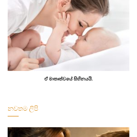
ඒ මාතෘත්වයේ සිහිනයයි.
නවතම ලිපි