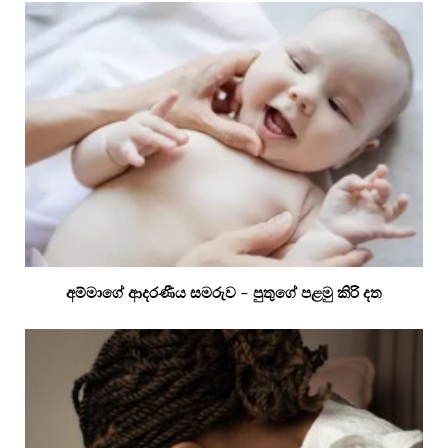
අම්මාගේ ආදරණීය සමරුව – පුතුගේ පළමු කිරි දත