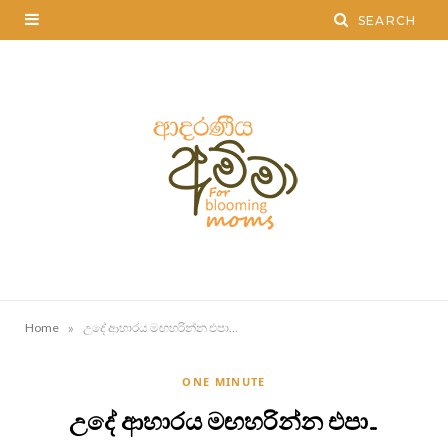
»
Home
උදේ ආහාරය මඟහරින්න එපා…
ONE MINUTE
උදේ ආහාරය මඟහරින්න එපා…