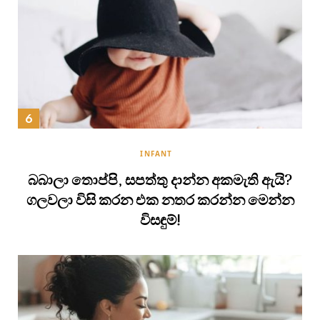
INFANT
බබාලා තොප්පි, සපත්තු දාන්න අකමැති ඇයි?
ගලවලා විසි කරන එක නතර කරන්න මෙන්න
විසඳුම්!