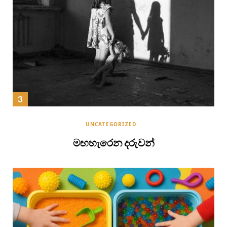
UNCATEGORIZED
මඟහැරෙන දරුවන්