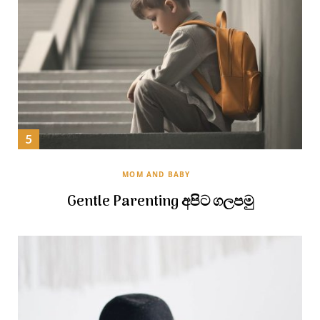
MOM AND BABY
Gentle Parenting අපිට ගලපමු