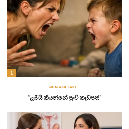
MOM AND BABY
“ළමයි කියන්නේ පුංචි කැඩපත්”