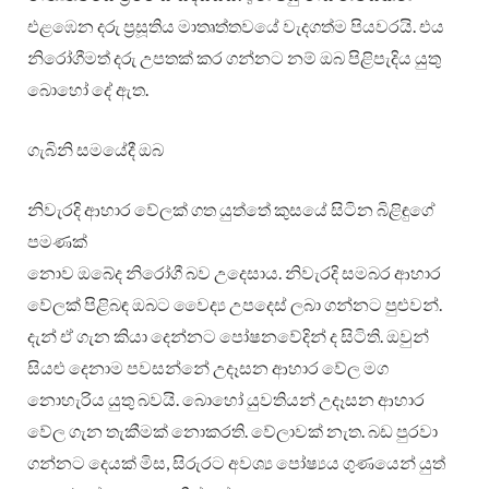
එළඹෙන දරු ප්‍රසූතිය මාතෘත්තවයේ වැදගත්ම පියවරයි. එය
නිරෝගීමත් දරු උපතක් කර ගන්නට නම් ඔබ පිළිපැදිය යුතු
බොහෝ දේ ඇත.
ගැබිනි සමයේදී ඔබ
නිවැරදි ආහාර වේලක් ගත යුත්තේ කුසයේ සිටින බිළිඳුගේ
පමණක්
නොව ඔබේද නිරෝගී බව උදෙසාය. නිවැරදි සමබර ආහාර
වේලක් පිළිබඳ ඔබට වෛද්‍ය උපදෙස් ලබා ගන්නට පුළුවන්.
දැන් ඒ ගැන කියා දෙන්නට පෝෂනවේදින් ද සිටිති. ඔවුන්
සියළු දෙනාම පවසන්නේ උදෑසන ආහාර වේල මග
නොහැරිය යුතු බවයි. බොහෝ යුවතියන් උදෑසන ආහාර
වේල ගැන තැකීමක් නොකරති. වේලාවක් නැත. බඩ පුරවා
ගන්නට දෙයක් මිස, සිරුරට අවශ්‍ය පෝෂ්‍යය ගුණයෙන් යුත්