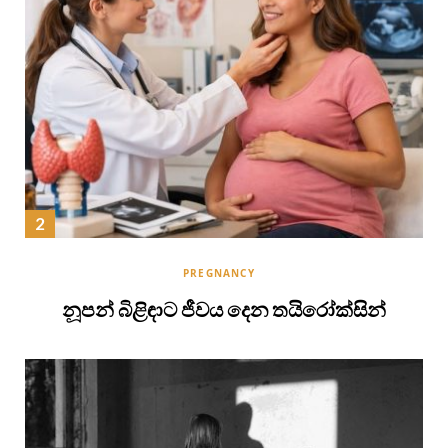
PREGNANCY
නූපන් බිළිඳාට ජීවය දෙන තයිරෝක්සින්