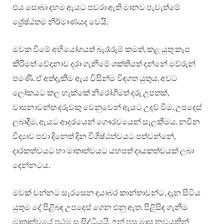
එය සොබා දහම ඇයට පවරා ඇති මානව පැවැත්මේ
ශ්‍රේෂ්ඨතම නිර්මාණයද වෙයි.
මවක වීමේ අභියෝගයත් බැරෑරුම් කමත්, කළ යුතු කැප
කිරිමත් වේදනාව දරා ගැනීමේ ශක්තියත් දන්නේ මව්රුන්
පමණි. ඒ අත්දැකීම ඇය විසින්ම විඳගත යුතුය. අවට
ලෝකයට කල හැක්කේ නිරෝගීමත් දරු උපතක්,
වාසනාවන්ත දරුවකු වෙනුවෙන් ඇයට උදව් වීම. උපදෙස්
ලබාදීම, ඇයට ආදරයෙන් ගෞරවයෙන් සැලකීමය. නවීන
විද්‍යාව පවා දිනෙත් දින විශිෂ්ඨත්වයට පත්වන්නේ,
දාරකත්වයට හා මාතෘත්වයට යහපත් දායකත්වයක් ලබා
දෙන්නටය.
මවක් වන්නට සැරසෙන දයාබර කාන්තාවන්ට, දැන සිටිය
යුතුම දේ පිළිබඳ උපදෙස් ගෙන එනු ඇත. පිළිසිඳ ගැනීම
මාතෘත්වයේ ප්‍රථම සංසිද්ධියයි. ඉන් පසු මාස නවයකින්