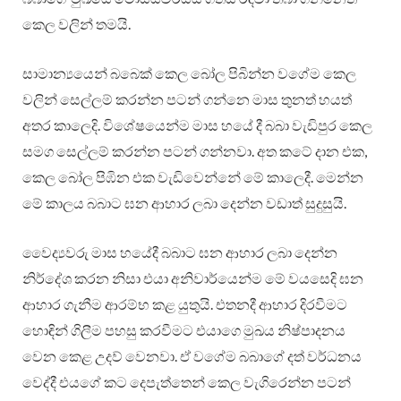
කෙල වලින් තමයි.
සාමාන්‍යයෙන් බබෙක් කෙල බෝල පිබින්න වගේම කෙල
වලින් සෙල්ලම් කරන්න පටන් ගන්නෙ මාස තුනත් හයත්
අතර කාලෙදි. විශේෂයෙන්ම මාස හයේ දී බබා වැඩිපුර කෙල
සමග සෙල්ලම් කරන්න පටන් ගන්නවා. අත කටේ දාන එක,
කෙල බෝල පිඹින එක වැඩිවෙන්නේ මේ කාලෙදී. මෙන්න
මේ කාලය බබාට ඝන ආහාර ලබා දෙන්න වඩාත් සුදුසුයි.
වෛද්‍යවරු මාස හයේදී බබාට ඝන ආහාර ලබා දෙන්න
නිර්දේශ කරන නිසා එයා අනිවාර්යෙන්ම මේ වයසෙදි ඝන
ආහාර ගැනීම ආරම්භ කළ යුතුයි. එතනදී ආහාර දිරවීමට
හොඳින් ගිලීම පහසු කරවීමට එයාගෙ මුඛය නිෂ්පාදනය
වෙන කෙළ උදව් වෙනවා. ඒ වගේම බබාගේ දත් වර්ධනය
වෙද්දී එයගේ කට දෙපැත්තෙන් කෙල වැගිරෙන්න පටන්