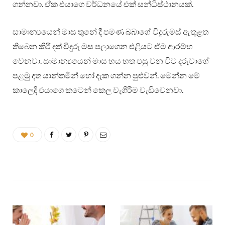
ගන්නවා. ඒක එයාගෙ වර්ධනයේ එක් සන්ධිස්ථානයක්.
සාමාන්‍යයෙන් මාස තුනේ දී පමණ බබාගේ විදුරුමස් ඇතුළත
තිබෙන කිරි දත් විදුරු මස පලාගෙන එළියට ඒම ආරම්භ
වෙනවා. සාමාන්‍යයෙන් මාස හය හත පසු වන විට දරුවාගේ
පළමු දත යාන්තමින් හෝ දැක ගන්න පුළුවන්. මෙන්න මේ
කාලෙදි එයාගෙ කටෙන් කෙල වැගිරීම වැඩිවෙනවා.
0