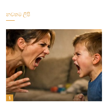
නවතම ලිපි