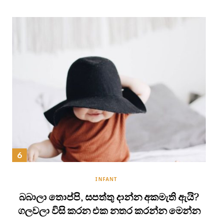
INFANT
බබාලා තොප්පි, සපත්තු දාන්න අකමැති ඇයි?
ගලවලා විසි කරන එක නතර කරන්න මෙන්න