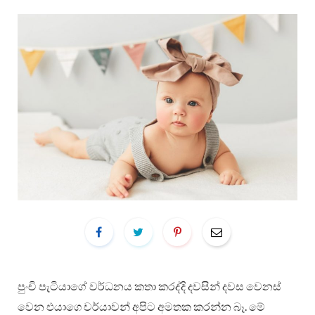
පුංචි පැටියාගේ වර්ධනය කතා කරද්දි දවසින් දවස වෙනස්
වෙන එයාගෙ චර්යාවන් අපිට අමතක කරන්න බෑ. මේ