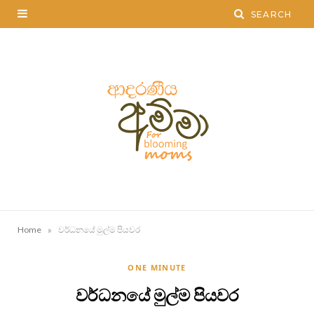
»
Home
වර්ධනයේ මුල්ම පියවර
ONE MINUTE
වර්ධනයේ මුල්ම පියවර