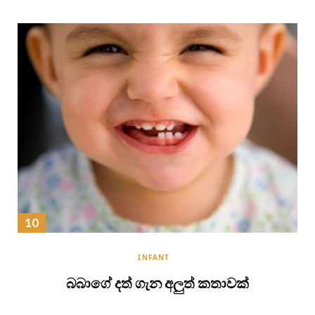
INFANT
බබාගේ දත් ගැන අලුත් කතාවක්