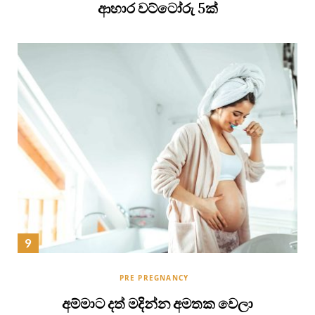
ආහාර වට්ටෝරු 5ක්
PRE PREGNANCY
අම්මාට දත් මදින්න අමතක වෙලා