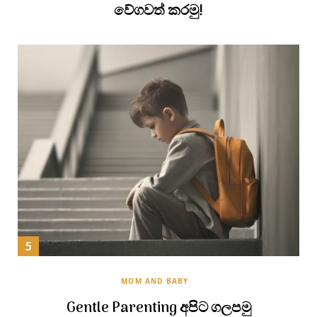
වේගවත් කරමු!
MOM AND BABY
Gentle Parenting අපිට ගලපමු