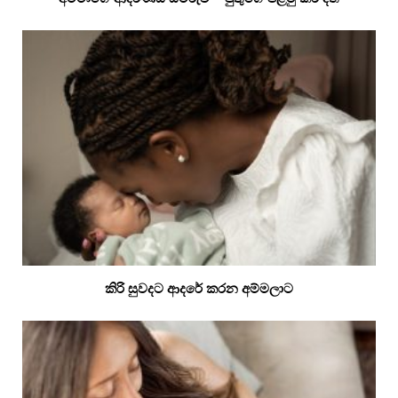
කිරි සුවදට ආදරේ කරන අම්මලාට