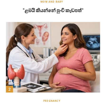
MOM AND BABY
“ළමයි කියන්නේ පුංචි කැඩපත්”
PREGNANCY