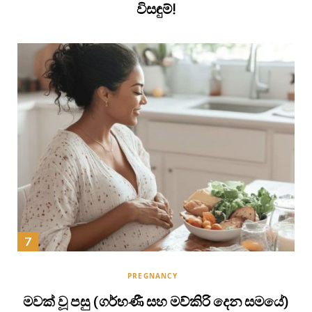
විසඳුම්!
PREGNANCY
මවක් වූ පසු (ගර්භණී සහ මව්කිරි දෙන සමයේ)