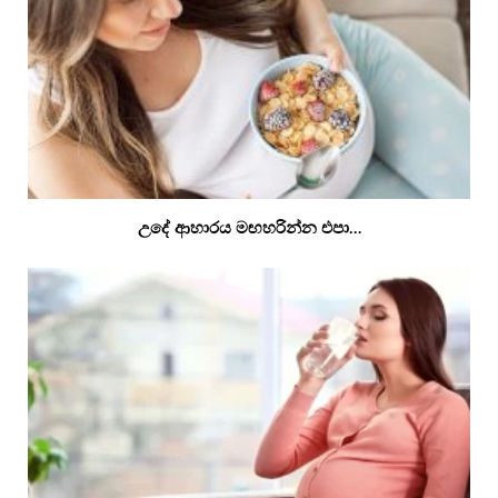
උදේ ආහාරය මඟහරින්න එපා…