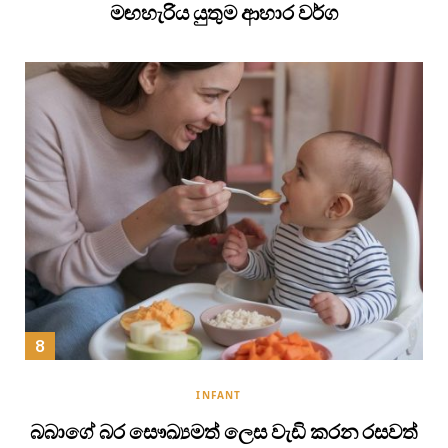
මඟහැරිය යුතුම ආහාර වර්ග
INFANT
බබාගේ බර සෞඛ්‍යමත් ලෙස වැඩි කරන රසවත්