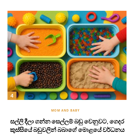
MOM AND BABY
සල්ලි දීලා ගන්න සෙල්ලම් බඩු වෙනුවට, ගෙදර
කුස්සියේ බඩුවලින් බබාගේ මොළයේ වර්ධනය