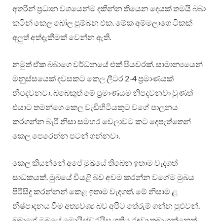
අතරින් ප්‍රධාන වශයෙන්ම දකින්න තියෙන දෙයක් තමයි බබා
කටින් කෙල බෝල පුම්බන එක. මේක අම්මලාගෙ ටිකක්
අලුත් අත්දැකීමක් වෙන්න ඇති.
නමුත් ඒක බබාගෙ වර්ධනයේ එක් පියවරක්. සාමාන්‍යයෙන්
මනුස්සයෙක් දවසකට කෙල ලීටර 2-4 ප්‍රමාණයක්
නිපදවනවා. බබෙකුත් මේ ප්‍රමාණයම නිපදවනවා වුණත්
එයාට තමන්ගෙ කෙල වැඩිහිටියකුට වගේ පාලනය
කරගන්න බැරි නිසා සමහර වෙලාවට කට දෙපැත්තෙන්
කෙල පෙරෙන්න පටන් ගන්නවා.
කෙල කියන්නේ අපේ මුඛයේ තිබෙන ඉතාම වැදගත්
සාධකයක්. මුඛයේ වියළි බව අවම කරන්න වගේම මුඛය
පිරිසිදු කරන්නන් කෙළ ඉතාම වැදගත්. මේ නිසාම ළ
නිෂ්පාදනය වීම අත්‍යවශ්‍ය බව අපිට තේරුම් ගන්න පුළුවන්.
බබාගේ මුඛයේ මොයිස්චරයිස ගතිය රඳවා තබා ගන්නෙත්