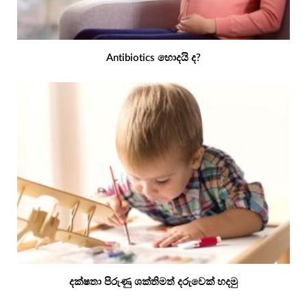
Antibiotics හොදයි ද?
දක්ෂතා පිරුණු ශක්තිමත් දරුවෙක් හදමු