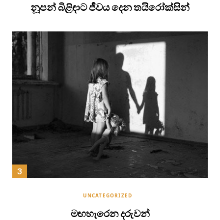
නූපන් බිළිඳාට ජීවය දෙන තයිරෝක්සින්
UNCATEGORIZED
මඟහැරෙන දරුවන්