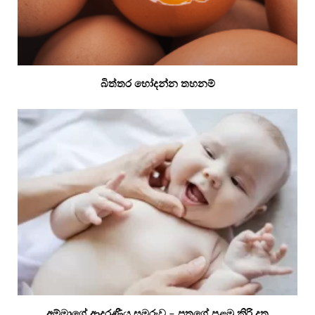
බිත්තර හෝදන්න තහනම්
අම්මාගේ ආදරණීය සමරුව – පුතුගේ පළමු කිරි දත