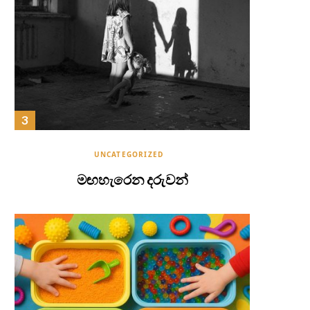
UNCATEGORIZED
මඟහැරෙන දරුවන්