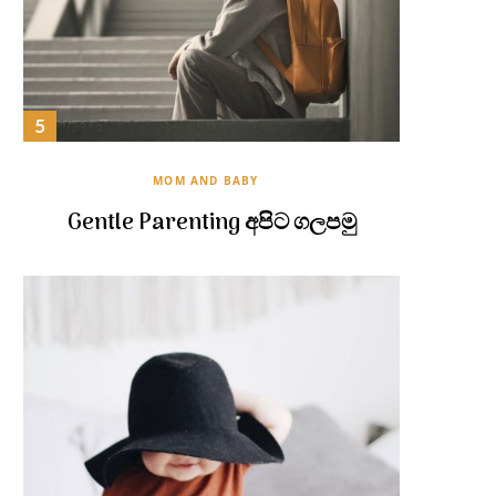
MOM AND BABY
Gentle Parenting අපිට ගලපමු