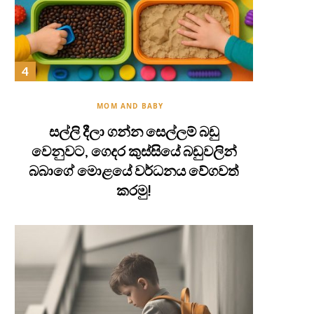
MOM AND BABY
සල්ලි දීලා ගන්න සෙල්ලම් බඩු
වෙනුවට, ගෙදර කුස්සියේ බඩුවලින්
බබාගේ මොළයේ වර්ධනය වේගවත්
කරමු!