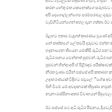
අපිට ගැටලුවක් තිබුණේ නැහැ. නමුත් 
කරන හේතු මත කෙනෙක්ගෙ සරුබවට ගැටල
අපි දෙගොල්ලන්ගෙම පරම්පරාවල දරුවන
වැඩිහිටියන්ගෙන් අහල දැන ගත්තා. ඊට
ඊළඟට ඉතාම වැදගත් කාරණය වුණේ අපි
නේ තාත්තගේ ලේ තමයි දරුවාට එන්න ක
හදුනාගෙන තියෙන යම්කිසි රුධිර ඝන 
රුධිර ඝනය වෙන්නත් පුළුවන්. රුධිර 
පුළුවන් හින්දා අපි ඒ පිළිබඳව පරීක්
නිරත වුණා. එයින් පස්සේ අපි කතාබහ 
උදාහරණයක් විදිහට පවුලේ ිශේෂ අවශ්‍
බිහි වීමේ යම් අවදානමක් තිබුණා. නමු
නෑනා මස්සිනා අතර විවාහයන් සිදුවෙල
ඊට පස්සේ මට අධි රුධිර පීඩනය, දියව