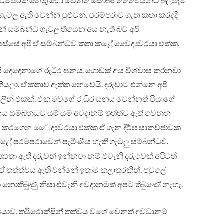
ාරම්පරික හේතු හෝ වෙනත් සෞඛ්‍ය තත්ත්වයන්ට බලපෑම්
ු ඇති වෙන්න පුළුවන්. පරම්පරාව ගැන කතා කරද්දි
් සම්බන්ධ ගැටලු තියෙන අය නැති බව අපි
 පස්සේ අපි ඒ සම්බන්ධව කතා කළේ වෛද්‍යවරයා එක්ක.
 දෙදෙනාගේ රුධිර ඝනය. ගොඩක් අය විශ්වාස කරනවා
ියලා. ඒ කතාව ඇත්ත නෙවෙයි. දරුවාට එන්නෙ අපි
වලින් එකක්. ඒක මවගේ රුධිර ඝනය වෙන්නත් පියාගේ
ඝනය සම්බන්ධව යම් යම් අවදානම් තත්ත්ව ඇති වෙන්න
ෂාවක් කරගෙන ෛද්‍යවරයා එක්ක ඒ ගැන දීර්ඝ සාකච්ඡාවක
කළේ පරම්පරාවෙන් පැමිණිය හැකි ගැටලු සම්බන්ධව.
යතා ඇති දරුවන් ඉන්නවා නම් එවැනි දරුවෙක් අපිටත්
ත් ඒ තත්ත්වය ඇති වන්නේ ඉතාම කලාතුරකින්. පවුලේ
ා නොතිබුණු නිසා එවැනි අවදානමක් අපට තිබුණේ නැහැ.
ැඩියාව, තයිරොක්සින් තත්වය වගේ වෙනත් අවධානම්