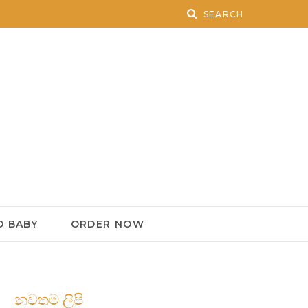
 BABY
ORDER NOW
නවතම ලිපි