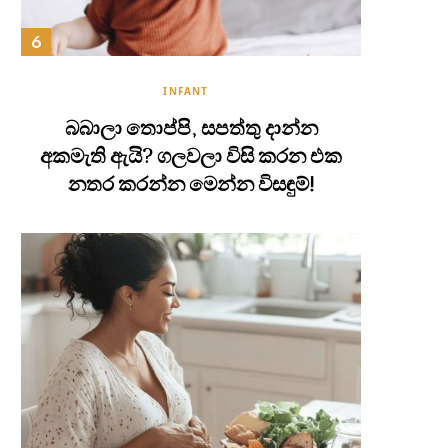
INFANT
බබාලා තොප්පි, සපත්තු දාන්න
අකමැති ඇයි? ගලවලා විසි කරන එක
නතර කරන්න මෙන්න විසඳුම්!