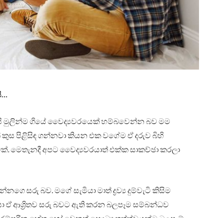
ි…
ි මුලින්ම ගියේ වෛද්‍යවරයෙක් හම්බවෙන්න බව මම
 කුස පිළිසිඳ ගන්නවා කියන එක වගේම ඒ දරුව බිහි
්. මෙතැනදී අපට වෛද්‍යවරයාත් එක්ක සාකච්ඡා කරලා
නගෙ සරු බව. මගේ සැමියා මාත් ද්‍රව්‍ය දුම්වැටි කිසිම
 ඒ ආශ්‍රිතව සරු බවට ඇති කරන බලපෑම සම්බන්ධව