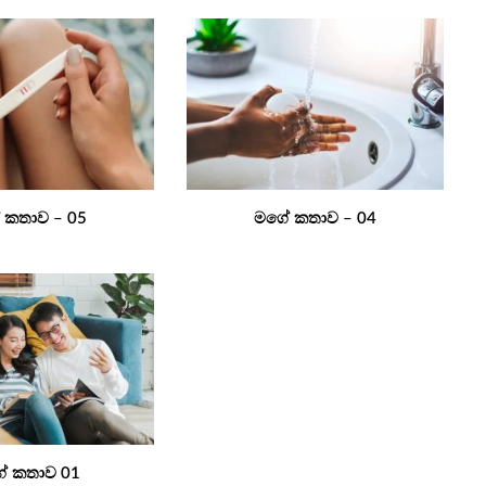
 කතාව – 05
මගේ කතාව – 04
ේ කතාව 01