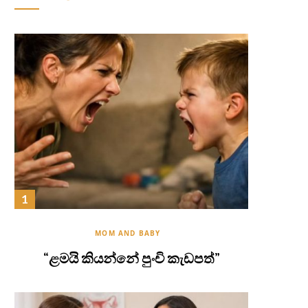
MOM AND BABY
“ළමයි කියන්නේ පුංචි කැඩපත්”