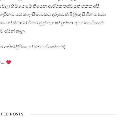
වෙලා හිටියෙ මේ තියෙන ආර්ථික තත්වයත් එක්ක අපි
රිනම් යම් කාලසීමාවකට දරුවෙක් පිළිබඳ සිහිනය පමා
ෙන් ස්ථාවර වීමට මුල් තැනක් දුන්නා. අනවශ්‍ය වියදම්
 අයින් කළා.
මම අනිත් ලිපියෙන් ඔබට කියන්නම්)
්….
ATED POSTS