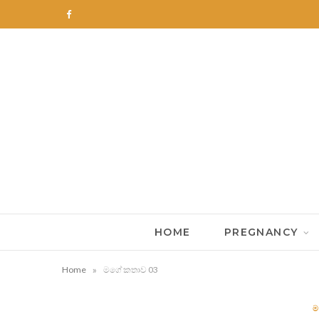
F
a
c
e
b
o
o
k
HOME
PREGNANCY
»
Home
මගේ කතාව 03
ම