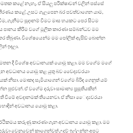
අමතක කළේ නැහැ. ඒ සියලු පරීක්ෂාවන් වලින් පස්සේ
ම තීරණය කළේ. උසට ගැලපෙන බර පවත්වාගෙන යාම,
ීම, ගැනීමට සූදානම් වීමට මාස හයකට පෙර සිටම
ජලය පානය කිරීම වගේ මූලික කාරණා සම්බන්ධව මම
ර තිබුණා. විශේෂයෙන්ම මම පෝලික් ඇසිඩ් බොන්න
න් ඉඳලා.
රයා මෙතන දී විශේෂ අවධානයක් යොමු කළා. මම වගේම මගේ
ම ගැන අවධානය යොමු කළ යුතු බව වෛද්‍යවරයා
 නිසා. මොකද සැමියාගෙන් වගේම බිරිඳ ගෙනුත් යම්
පුළුවන්. ඒ වගේම දරුවා සාමාන්‍ය ප්‍රසූතියකින්
් ඇති වීමේ අවදානමක් තියෙනවා. ඒ නිසා ෛද්‍යවරයා
ි හොඳින් අවධානය යොමු කළා.
 ආර්ථිකමය කරුණු කාරණා ගැන අවධානය යොමු කළා. මම
ා දරුවා වෙනුවෙන් කාගෙන්වත් උදව් ඉල්ලන්න අපට