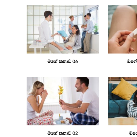
මගේ කතාව 06
මගේ
මගේ කතාව 02
මග