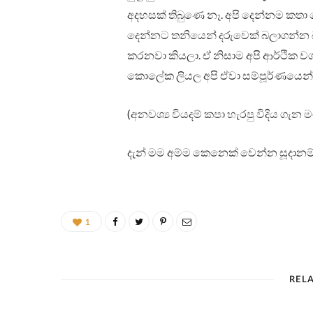
අදහසක් තිබුණෙ නෑ. අපි දෙන්නම කතා 
දෙන්නට තනියෙන් දරුවෙක් බලාගන්න බැ
කරනවා කියලා. ඒ නිසාම අපි ආර්ථික වශය
කොලේක ලියල අපි ඒවා සම්පූර්ණයෙන්ම
(අනවශ්‍ය වියදම් කපා හැරපු විදිය ගැන 
දැන් මම අම්ම කෙනෙක් වෙන්න සූදානම
1
REL