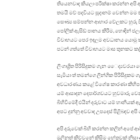
තියෙනවාද කියලා පරික්ෂා කරන්න අපි 
තමයි මව් පදවියට සූදානම් වෙන්න ම
සෞඛ්‍ය සම්පන්න ආහාර වේලකට හුරු ව
පෝලික් ඇසිඩ් පානය කිරීම, හොඳින් 
විවාහයට පෙර ඉඳලම අවධානය යොමු ක
පටන් ගත්තේ විවාහයට මාස තුනකට කලි
ලිංගාශ්‍රිත පිරිසිදුකම ගැන ෛද්‍යව
සැමියා ත් තමන්ගෙ ලින්ගික පිරිසිදුක
අවධාරණය කළේ විශේෂ කාරණා කිහිපයක්
යම් ආසාදන දෙපාර්ශවයට හුවමාරු වෙන්න 
බිහිවීමේදී එයින් දරුවාට යම් හානියක
අපට දුන්නු අවවාද උපදෙස් පිළිබඳව අප
අපි දරුවෙක් බිහි කරන්න කලින් අපේ
මුලිනුත් කිව්වනේ කිසිම හේතුවක් නිස