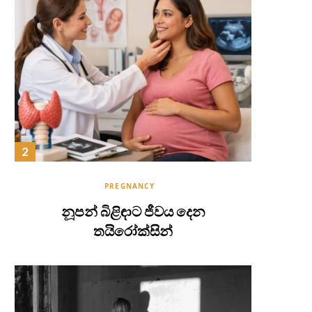
PREGNANCY
නූපන් බිළිඳාට ජීවය දෙන
තයිරෝක්සින්