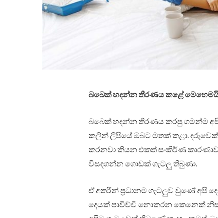
බබෙක් හදන්න තීරණය කළේ මෙහෙමය
බබෙක් හදන්න තීරණය කරපු ගමන්ම අප
කලින් ලිපියේ ඔබට මතක් කළා. දරුවෙක්
කරනවා කියන එකත් සංකීර්ණ කාරණාවක
විසඳගන්න ගොඩක් ගැටලු තිබුණා.
ඒ අතරින් ප්‍රධානම ගැටලුව වුණේ අපි දෙන්
දෙයක් පාවිච්චි නොකරන කෙනෙක් නිසා