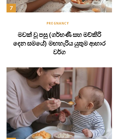
PREGNANCY
මවක් වූ පසු (ගර්භණී සහ මව්කිරි
දෙන සමයේ) මඟහැරිය යුතුම ආහාර
වර්ග