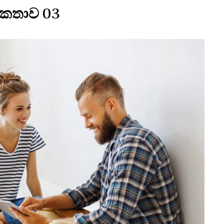
කතාව 03