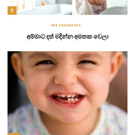
PRE PREGNANCY
අම්මාට දත් මදින්න අමතක වෙලා