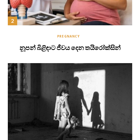
PREGNANCY
නූපන් බිළිඳාට ජීවය දෙන තයිරෝක්සින්