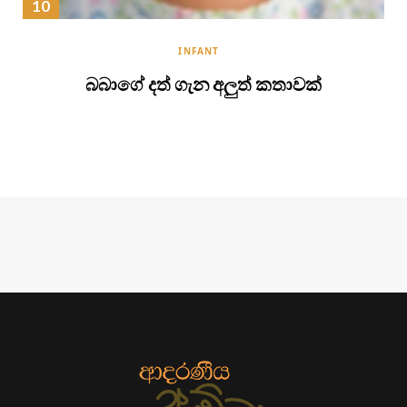
INFANT
බබාගේ දත් ගැන අලුත් කතාවක්