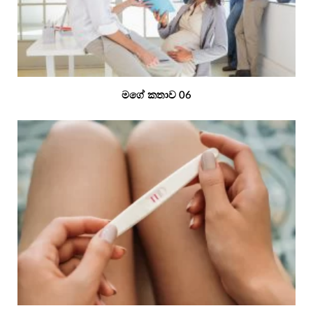
මගේ කතාව 06