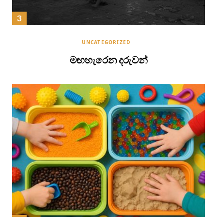
UNCATEGORIZED
මඟහැරෙන දරුවන්