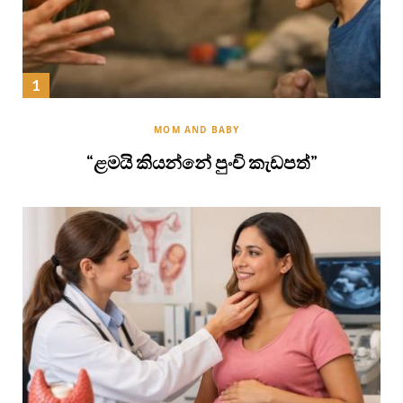
MOM AND BABY
“ළමයි කියන්නේ පුංචි කැඩපත්”