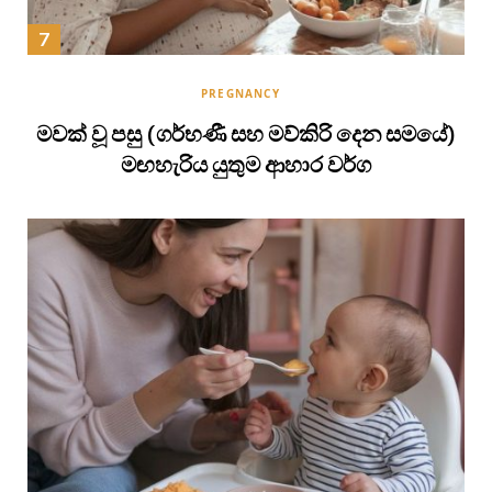
PREGNANCY
මවක් වූ පසු (ගර්භණී සහ මව්කිරි දෙන සමයේ)
මඟහැරිය යුතුම ආහාර වර්ග