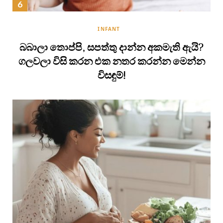
INFANT
බබාලා තොප්පි, සපත්තු දාන්න අකමැති ඇයි?
ගලවලා විසි කරන එක නතර කරන්න මෙන්න
විසඳුම්!