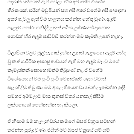
දෙමාපියන්ගෙන් ඈත් වෙලා. ඒක අපි ගත්ත විශේෂ
තීරණයක්. එයින් මවුපියන් සහ අපි අතර වගේම අපි දෙදෙනා
අතර ගැටලු ඇති වීම පාලනය කරන්න හේතු වුණා. ඇඳුම්
පැළඳුම් තෝරා ගනිද්දී උනත් අධික උෂ්ණයක් දැනෙන,
ගොඩක් හිර ඇඳුම් පාවිච්චි කරන්න මම කැමති උනේ නැහැ.
විලාසිතා වලට මුල් තැනක් දුන්න උනත් ගැළපෙන ඇඳුම් අන්ද
වුණත් ශාරීරික අපහසුතාවයන් ඇති වන ඇඳුම් වලට මගේ
කැමැත්තක් කොහොමත්ම තිබුණේ නෑ. ඒ වගේම
විශේෂයෙන් මම පුංචි පුංචි වෙනස්කම් ගැන වඩාත්
සැලකිලිමත් වුණා. මම අහල තියෙනවා බෙක් ලැබෙන්න ඉද්දි
සමහර අම්මලාට මාස තුනක් විතර යනකල් කිසිම
ලක්ශනයක් පෙන්නන්න නෑ කියලා.
ඒ නිසාම මම කැලැන්ඩරයක මගේ ඔසප් චක්‍රය සටහන්
කරන්න පුරුදු වුණා. එයින් මට ඔසප් චක්‍රයේ යම් යම්