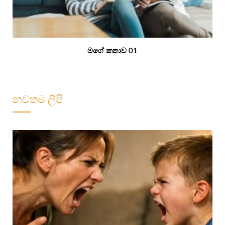
මගේ කතාව 01
නවතම ලිපි