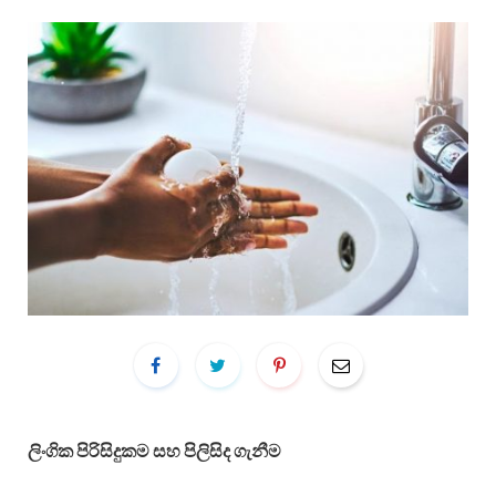
ලිංගික පිරිසිදුකම සහ පිලිසිද ගැනීම