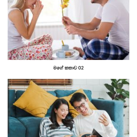
මගේ කතාව 02