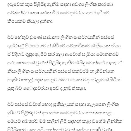
දරුවෙක් කුස පිළිසිඳ ගැනීම සඳහා අවශ්‍ය ලිංගික කාරණා
සම්බන්ධව කතා කරන විට වෛද්‍යවරයා අපට ඉරියව්
කීපයක්ම කියලා දුන්නා.
ඊට හේතුව වුණේ සාමාන්‍ය ලිංගික සංසර්ගයකින් පස්සේ
ශුක්රාණු පිටතට ගමන් කිරීමේ සම්භාවිතාවක් තියෙන නිසා.
ඒ විදිහට ශුක්‍රාණු පිට කර ගලා ආවොත් සැමියා මොනතරම්
සරු කෙනෙක් වුණත් පිළිසිඳ ගැනීමක් සිදු වෙන්නේ නැහැ. ඒ
නිසා ලිංගික සංසර්ගයකින් පස්සේ එක්වරම නැගිටින්නෙ
නැතිව කකුල් දෙක ඉහලට ඔසවා ගෙන මද වෙලාවක් සිටිය
යුතු බව ෛද්‍යවරයා අපව දැනුවත් කළා.
ඊට පස්සේ වඩාත් හොඳ ප්‍රතිඵලයක් සඳහා ගැලපෙන ලිංගික
ඉරියව් පිළිබඳ වත් අප සමග වෛද්‍යවරයා කතාබහ කළා.
මෙයට අමතරව මම කලින් ලිපි සඳහන් කළා වගේම ලින්ගික
පිරිසිදුකම ගැන අපි දෙන්නම වඩාත් කල්පනාකාරී වුණා.