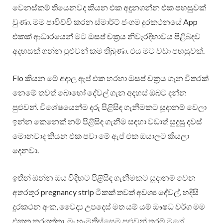
වෙනස්කම් තියෙනවද කියන එක අඳුනගන්න එක පහසුවක්
වුණා. මම පාවිච්චි කරන ස්මාර්ට් ජංගම දුරකථනයේ App
එකක් ආධාරයෙන් මට ඔසප් චක්‍රය නිවැරදිභාවය පිළිබඳව
අදහසක් ගන්න පුළුවන් කම තිබුණා. එය මට වඩා පහසුවක්.
Flo කියන මේ අදාල ඇප් එක හරහා ඔසප් චක්‍රය ගැන විතරක්
නෙමේ තවත් බොහෝ දේවල් ගැන අදහස් ඔබට දන්න
පුළුවන්. විශේෂයෙන්ම දරු පිළිසිඳ ගැනීමකට සූදානම් වෙලා
ඉන්න කෙනෙක් නම් පිළිසිඳ ගැනීම සඳහා වඩාත් සුදුසු දවස්
මොනවාද කියන එක පවා මේ ඇප් එක ඔයාලට කියලා
දෙනවා.
ඉතින් ඔන්න ඔය විදිහට පිළිසිඳ ගැනීමකට සූදානම් වෙන
අතරතුර pregnancy strip ටිකක් තවත් අවශ්‍ය දේවල්, හදිසි
දුරකථන අංක, වෛද්‍ය උපදෙස් මත යම් යම් ඖෂධ වර්ග මම
එකතු කරගත්තා. මං හැමතිස්සෙම පුළුවන් තරම් මගේ