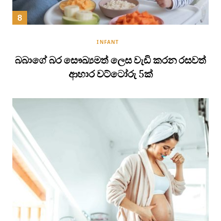
INFANT
බබාගේ බර සෞඛ්‍යමත් ලෙස වැඩි කරන රසවත්
ආහාර වට්ටෝරු 5ක්