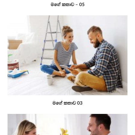
මගේ කතාව – 05
මගේ කතාව 03