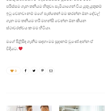
පරිස්සම ගැන තනියම හිතුවා. සැමියාගෙන් විය යුතු යුතුකම්
ඉටු වෙනවා නම් මගේ පැත්තෙන් මම කරන්න ඕන දේවල්
ගැන මම තනියම හරි මහන්සි වෙන්න ඕන කියන
ස්ථාවරත්වය ක මම හිටියා.
මගේ පිළිසිඳ ගැනීම සඳහා මම සූදානම් වුණේ අන්න ඒ
විදියට.
0