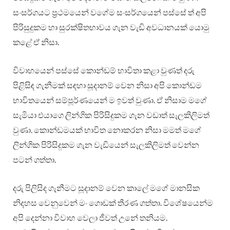
සංසර්ගයට ප්‍රථමයෙන් වගේම සංසර්ගයෙන් පස්සේ ත් අපි
පිරිසුදුකම හා සුරක්ෂිතභාවය ගැන වැඩි අවධානයක් යොමු
කළේ ඒ නිසා.
විවාහයෙන් පස්සේ කොන්ඩම් භාවිතා කළා වුණත් දරු
පිළිසිඳ ගැනීමක් සඳහා සූදානම් වෙන නිසා අපි කොන්ඩම
භාවිතයෙන් සම්පූර්ණයෙන් ම ඉවත් වුණා. ඒ නිසාම මගේ
සැමියා එයාගෙ ලින්ගික පිරිසිදුකම ගැන වඩාත් සැලකිලිමත්
වුණා. කොන්ඩමයක් භාවිත නොකරන නිසා මමත් මගේ
ලින්ගික පිරිසිදුකම ගැන වැඩියෙන් සැලකිලිමත් වෙන්න
පටන් ගත්තා.
දරු පිලිසිද ගැනීමට සූදානම් වෙන කාලේ මගේ මානසික
නිදහස වෙනුවෙන් මං ගොඩක් තීරණ ගත්තා. විශේෂයෙන්ම
අපි දෙන්නා විවාහ වෙලා ජීවත් උනේ තනියම.