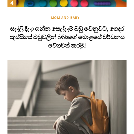
MOM AND BABY
සල්ලි දීලා ගන්න සෙල්ලම් බඩු වෙනුවට, ගෙදර
කුස්සියේ බඩුවලින් බබාගේ මොළයේ වර්ධනය
වේගවත් කරමු!