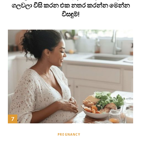
ගලවලා විසි කරන එක නතර කරන්න මෙන්න
විසඳුම්!
PREGNANCY