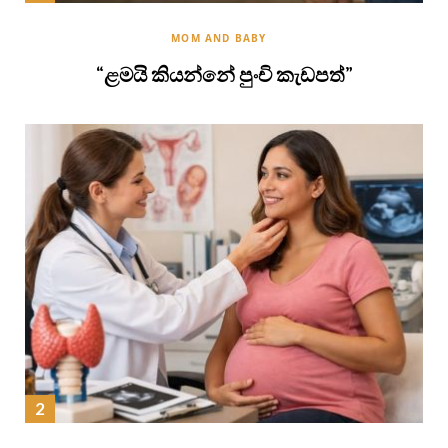
MOM AND BABY
“ළමයි කියන්නේ පුංචි කැඩපත්”