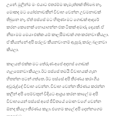
උනේ. මුලින්ම මං එයාට එතරම්ම කැමැත්තක් තිබ්බෙ නෑ.
මොකද මට යෝජනාවකින් විවාහ වෙන්න උවමනාවක්
තිබුනෙ නෑ. ඒත් පස්සේ මට හිතුණා මට ගොඩක් ආදරේ
කරන කෙනෙක් හොයාගන්න එක ටිකක් අමාරු දෙයක්. ඒ
නිසා මම මෙයා එක්ක යම් කාලසීමාවක් ගත කරනවා කියලා.
ඒ කියන්නේ අපි සරලව කියනවා නම් ඇසුරු කරල බලනවා
කියලා.
කාලයත් එක්ක මට තේරුණ අපේ අදහස් ගොඩක්
ගැලපෙනවා කියලා. ඊට පස්සේ තමයි විවාහයක් ගැන
හිතන්න පටන් ගත්තෙ. ඊට පස්සේ අපි තීරණය කරා ගිය
අවුරුද්දේ විවාහ වෙන්න. විවාහ වෙන්න තීරණය කරන්න
කලින් අපි පෙම්වතුන් විදියට ආශ්‍රය කරන කාලේ ම අපි
විවාහයෙන් පස්සේ අපේ ජීවිතයේ මොන වගේ වෙන්න
ඕනද කියලා තීරණය කළා. එහෙම කලේ අපි දෙන්නගෙම