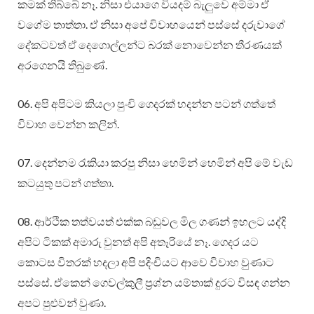
කමක් තිබ්බේ නෑ. නිසා එයාගෙ වියදම් බැලුවෙ අම්මා ඒ
වගේම තාත්තා. ඒ නිසා අපේ විවාහයෙන් පස්සේ දරුවාගේ
දේකටවත් ඒ දෙගොල්ලන්ට බරක් නොවෙන්න තීරණයක්
අරගෙනයි තිබුණේ.
06. අපි අපිටම කියලා පුංචි ගෙදරක් හදන්න පටන් ගත්තේ
විවාහ වෙන්න කලින්.
07. දෙන්නම රැකියා කරපු නිසා හෙමින් හෙමින් අපි මේ වැඩ
කටයුතු පටන් ගත්තා.
08. ආර්ථික තත්වයත් එක්ක බඩුවල මිල ගණන් ඉහලට යද්දි
අපිට ටිකක් අමාරු වුනත් අපි අතෑරියේ නෑ. ගෙදර යට
කොටස විතරක් හදලා අපි පදිංචියට ආවෙ විවාහ වුණාට
පස්සේ. ඒකෙන් ගෙවල්කුලී ප්‍රශ්න යම්තාක් දුරට විසඳ ගන්න
අපට පුළුවන් වුණා.