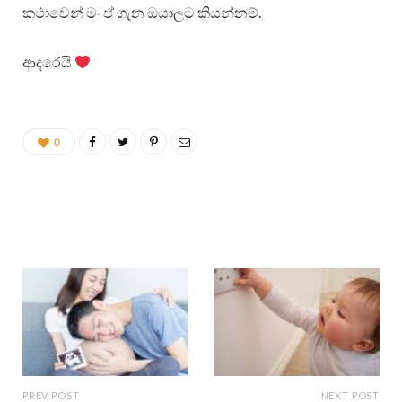
කථාවෙන් මං ඒ ගැන ඔයාලට කියන්නම්.
ආදරෙයි
0
PREV POST
NEXT POST