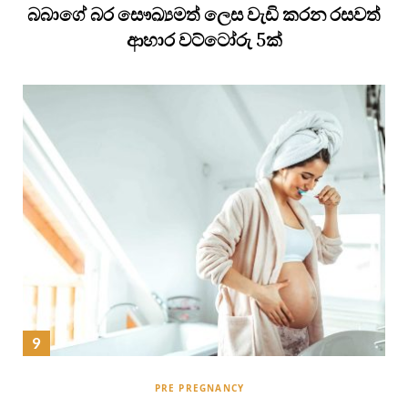
බබාගේ බර සෞඛ්‍යමත් ලෙස වැඩි කරන රසවත්
ආහාර වට්ටෝරු 5ක්
PRE PREGNANCY