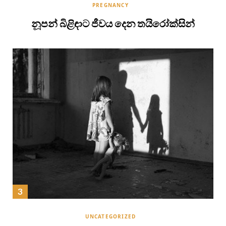
PREGNANCY
නූපන් බිළිඳාට ජීවය දෙන තයිරෝක්සින්
UNCATEGORIZED