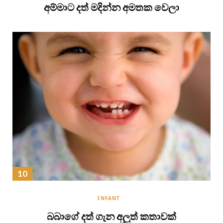
අම්මාට දත් මදින්න අමතක වෙලා
INFANT
බබාගේ දත් ගැන අලුත් කතාවක්