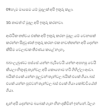
09.හැම මාසෙම යම් මුදලක් අපි ඉතුරු කළා.
10. තාමත් ඒ මුදල අපි ඉතුරු කරනවා.
ආර්ථික තත්වය එක්ක අපි ඉතුරු කරන මුදල යම් වෙනසක්
කරන්න සිදුවුණත් ඉතුරු කරන එක නවත්තන්න අපි දෙන්න
කිසිම වෙලාවක තීරණය කළේ නැහැ.
බබා ලැබුණට පස්සේ යන්න බැරිවෙයි යන්න අපහසු වෙයි
කියලා හිතුණු තැන්වල අපි කොහොම හරි ගිහිල්ලා ආවා.
බයික් එකේ යන්න පුලුවන් තැන්වල බයික් එකේ ගියා. බස්
එකේ යන්න පුළුවන් තැන්වල බස් එකේ ගියා කෝච්චියේත්
ගියා.
දැන් අපි දෙන්නම බබෙක් ගැන හීන දකිමින් ඉන්නේ. ඊලග