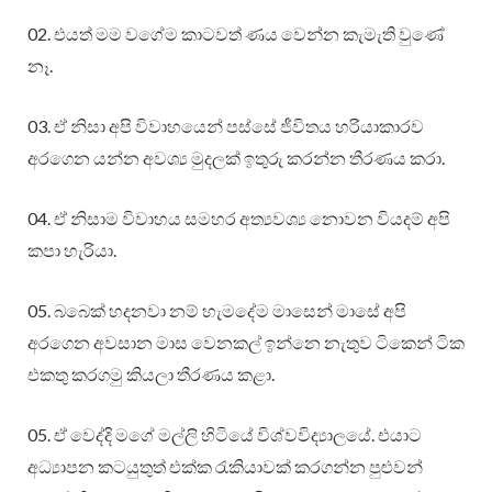
02. එයත් මම වගේම කාටවත් ණය වෙන්න කැමැති වුණේ
නෑ.
03. ඒ නිසා අපි විවාහයෙන් පස්සේ ජීවිතය හරියාකාරව
අරගෙන යන්න අවශ්‍ය මුදලක් ඉතුරු කරන්න තීරණය කරා.
04. ඒ නිසාම විවාහය සමහර අත්‍යවශ්‍ය නොවන වියදම් අපි
කපා හැරියා.
05. බබෙක් හදනවා නම් හැමදේම මාසෙන් මාසේ අපි
අරගෙන අවසාන මාස වෙනකල් ඉන්නෙ නැතුව ටිකෙන් ටික
එකතු කරගමු කියලා තීරණය කළා.
05. ඒ වෙද්දි මගේ මල්ලි හිටියේ විශ්වවිද්‍යාලයේ. එයාට
අධ්‍යාපන කටයුතුත් එක්ක රැකියාවක් කරගන්න පුළුවන්