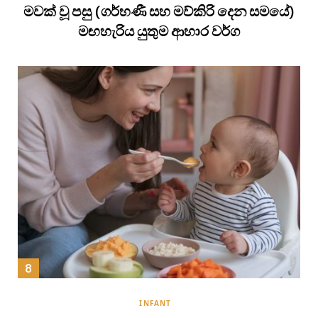
මවක් වූ පසු (ගර්භණී සහ මව්කිරි දෙන සමයේ)
මඟහැරිය යුතුම ආහාර වර්ග
INFANT