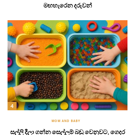
මඟහැරෙන දරුවන්
MOM AND BABY
සල්ලි දීලා ගන්න සෙල්ලම් බඩු වෙනුවට, ගෙදර