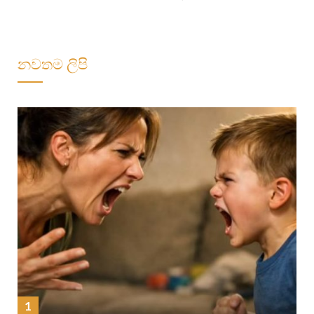
නවතම ලිපි