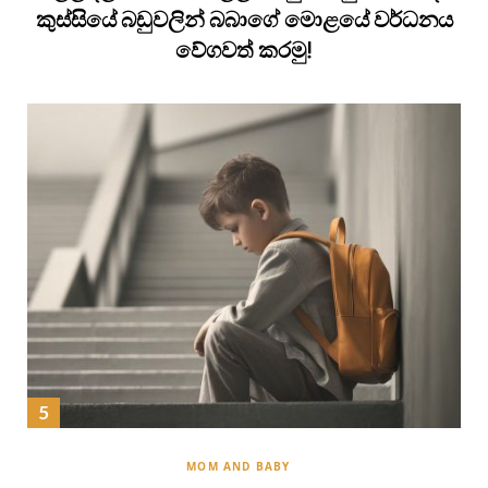
කුස්සියේ බඩුවලින් බබාගේ මොළයේ වර්ධනය
වේගවත් කරමු!
MOM AND BABY