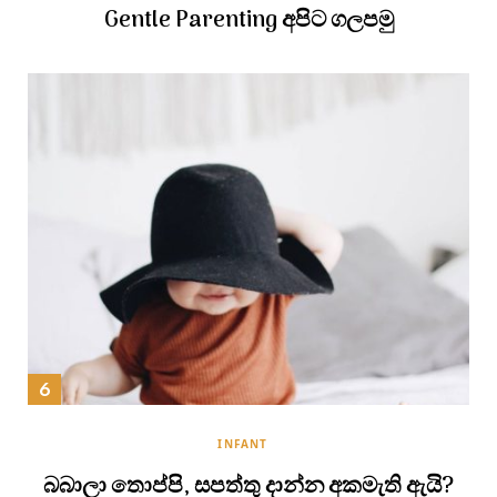
Gentle Parenting අපිට ගලපමු
INFANT
බබාලා තොප්පි, සපත්තු දාන්න අකමැති ඇයි?