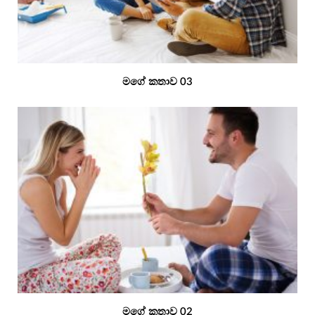
මගේ කතාව 03
මගේ කතාව 02