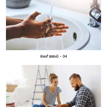
මගේ කතාව – 04