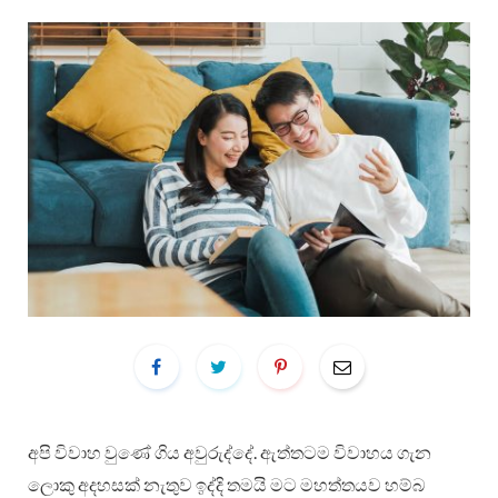
අපි විවාහ වුණේ ගිය අවුරුද්දේ. ඇත්තටම විවාහය ගැන
ලොකු අදහසක් නැතුව ඉද්දි තමයි මට මහත්තයව හම්බ