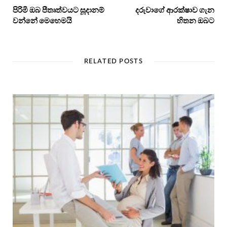
පිරිමි ඔබ පීතෘත්වයට සූදානම්
දරුවාගේ ආරක්ෂාව ගැන
වන්නේ මෙහෙමයි
හිතන ඔබට
RELATED POSTS