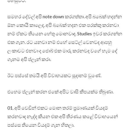
පහසුවට.
සමහර දේවල් අපි note down කරගත්තා. අපි බබෙක් හදන්න
ඕන කොයි කාලෙද. අපි බබෙක් හදන එක පරක්කු කරනවා
නම් ඒකට තියෙන හේතු මොනවාද. Studies ඉවර කරගන්න
එක ගැන. රට යනවා නම් එහේ සෙට්ල් වෙනවද ආපහු
ලංකාවට එනවා ද ජොබ් එක මාරු කරනවද වගේ හැම දේ
ගැනම අපි ප්ලෑන් කරා.
ඊට පස්සේ තමයි අපි විවාහයකට සූදානම් වුණේ.
එහෙම ප්ලෑන් කරන එකේ අපිට වාසි කීපයක්ම තිබුණා.
01. අපි වෙඩින් එකට මොන තරම් ප්‍රමාණයක් වියදම්
කරනවාද නැද්ද කියන එක අපි තීරණය කළේ විවාහයෙන්
පස්සෙ තියෙන වියදම් ගැන හිතලා.