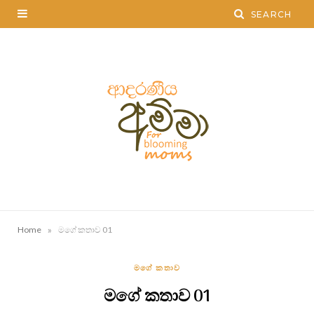
»
Home
මගේ කතාව 01
මගේ කතාව
මගේ කතාව 01