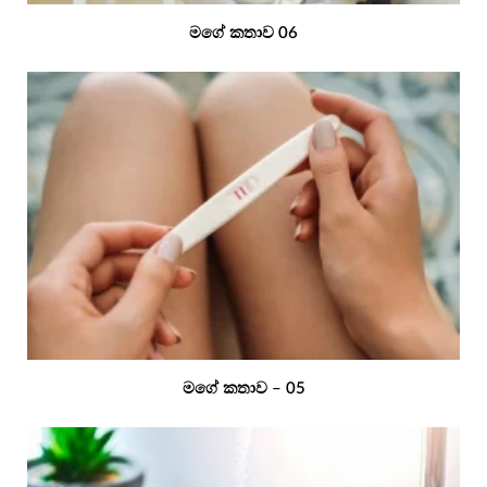
මගේ කතාව 06
මගේ කතාව – 05