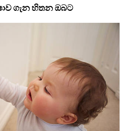
ෂාව ගැන හිතන ඔබට