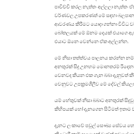
පාවිච්චි කරල නැත්තං අල්ලලා නැත්ත
වර්ණවල උපකරණත් මේ සඳහා බලපානවා. 
ආවරණය කිරීමට යොදා ගන්නා විවිධ වර
බෝතලයක් මේ ඕනම දෙයක් එයාගෙ ඇස 
එයාට ඕනෙ වෙන්නෙ ඒක අල්ලන්න.
මේ නිසා තත්ත්වය පාලනය කරන්න නම
අනතුරක් සිදු උනහම මොනතරම් රිද
වෙනවද කියන එක ගැන බබා දැනුවත් කිර
වෙනුවට උපක්‍රමශීලීව මේ දේවල් කියලා
යම් හේතුවක් නිසා බබාට අනතුරක් සි
කිහිපයක් හෝ දැනගෙන සිටීමත් ඉතාම ව
දැනට ලංකාවේ පවුල් සෞඛ්‍ය සේවය හොඳි
නිලධාරී කාර්යාලයෙන් වුණත් පවුලේ ස