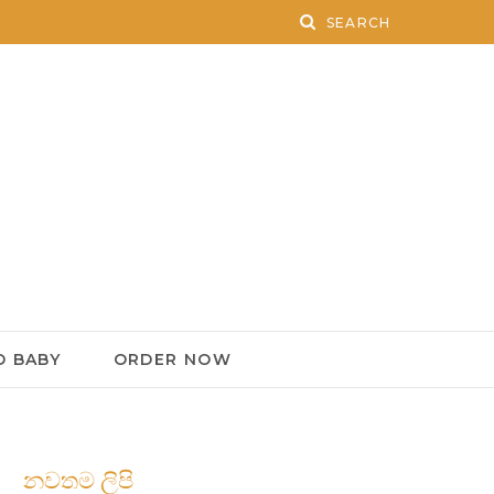
 BABY
ORDER NOW
නවතම ලිපි