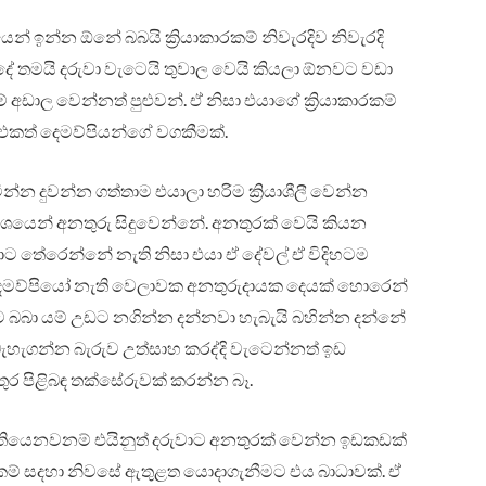
් ඉන්න ඕනේ බබයි ක්‍රියාකාරකම් නිවැරදිව නිවැරදි
 දේ තමයි දරුවා වැටෙයි තුවාල වෙයි කියලා ඕනවට වඩා
කම් අඩාල වෙන්නත් පුළුවන්. ඒ නිසා එයාගේ ක්‍රියාකාරකම්
 එකත් දෙමව්පියන්ගේ වගකීමක්.
ින්න දුවන්න ගත්තාම එයාලා හරිම ක්‍රියාශීලී වෙන්න
වශයෙන් අනතුරු සිදුවෙන්නේ. අනතුරක් වෙයි කියන
ාට තේරෙන්නේ නැති නිසා එයා ඒ දේවල් ඒ විදිහටම
මව්පියෝ නැති වෙලාවක අනතුරුදායක දෙයක් හොරෙන්
 බබා යම් උඩට නගින්න දන්නවා හැබැයි බහින්න දන්නේ
ැහැගන්න බැරුව උත්සාහ කරද්දි වැටෙන්නත් ඉඩ
ුර පිළිබඳ තක්සේරුවක් කරන්න බෑ.
ියෙනවනම් එයිනුත් දරුවාට අනතුරක් වෙන්න ඉඩකඩක්
ාරකම් සදහා නිවසේ ඇතුළත යොදාගැනීමට එය බාධාවක්. ඒ