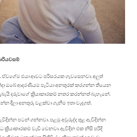
ාරියවසම්
නවා. ඒවගේම එයා ආවට පරිසරයක ගැවසෙනවා. අලුත්
 හින්දා ඔබේ ආදරණීයම පැටියා අනතුරක් කරගන්න තියෙන
 හැබැයි දරුවාගේ ක්‍රියාකාරකම් නතර කරන්නත් බැහැනේ.
 කරන්න දීලා අනතුරු වළක්වා ගැනීම ඉතා වැදගත්.
 ඇවිදින්න පටන් ගන්නවා. පළමු අවුරුද්ද තුළ ඇවිදින්න
ක්‍රියාකාරකම් වැඩි වෙනවා. ඇවිදින එක නිසි පරිදි