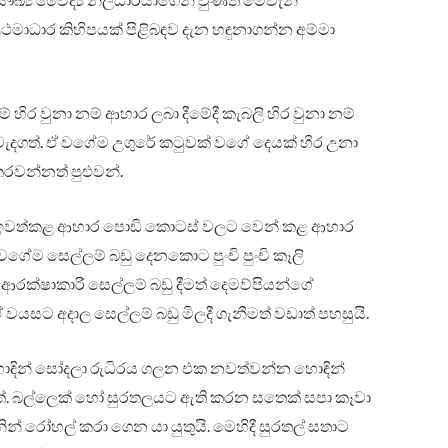
‍රථමාධාර කිහිපයක් පිළිබඳව දැන හඳුනාගන්න අම්මා
් හිර වුනා නම් ආහාර ලබා දීමේදී කැබලි හිර වුනා නම්
ැදගත්. ඒ වගේම උගුරේ කටුවක් වගේ දෙයක් හිර උනා
 කරවන්නත් පුළුවන්.
ඉවත්කළ ආහාර පොඩි කොටස් වලට වෙන් කළ ආහාර
 ඒ වගේම සෙල්ලම් බඩු දෙනකොට පුංචි පුංචි කෑලි
රක්ෂාකාරි සෙල්ලම් බඩු දීමත් දෙමව්පියන්ගේ
 වයසට අදාල සෙල්ලම් බඩු මිලදී ගැනීමත් වඩාත් පහසුයි.
හොඳින් සෝදලා රුධිරය ගලන එක නවත්වන්න හොඳින්
්. බල්ලෙක් හෝ සුරතලයට ඇති කරන සතෙක් සපා කෑවා
න් රෝහල් කරා ගෙන යා යුතුයි. මෙහිදී සුරතල් සතාට