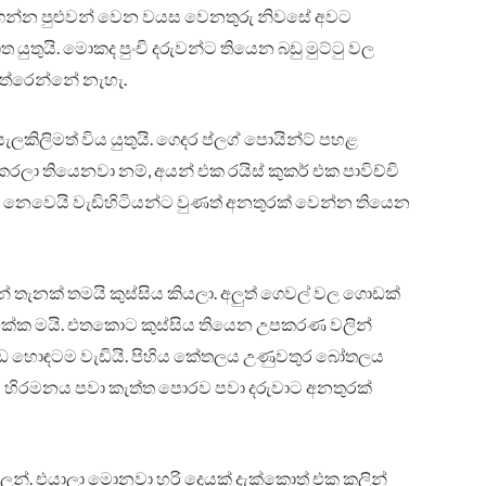
ම් ගන්න පුළුවන් වෙන වයස වෙනතුරු නිවසේ අවට
යුතුයි. මොකද පුංචි දරුවන්ට තියෙන බඩු මුට්ටු වල
තේරෙන්නේ නැහැ.
ැලකිලිමත් විය යුතුයි. ගෙදර ප්ලග් පොයින්ට් පහළ
කරලා තියෙනවා නම්, අයන් එක රයිස් කුකර් එක පාවිච්චි
රක් නෙවෙයි වැඩිහිටියන්ට වුණත් අනතුරක් වෙන්න තියෙන
න් තැනක් තමයි කුස්සිය කියලා. අලුත් ගෙවල් වල ගොඩක්
එක්ක මයි. එතකොට කුස්සිය තියෙන උපකරණ වලින්
ඩ හොඳටම වැඩියි. පිහිය කේතලය උණුවතුර බෝතලය
ය හිරමනය පවා කැත්ත පොරව පවා දරුවාට අනතුරක්
ෙන්. එයාලා මොනවා හරි දෙයක් දැක්කොත් එක කලින්