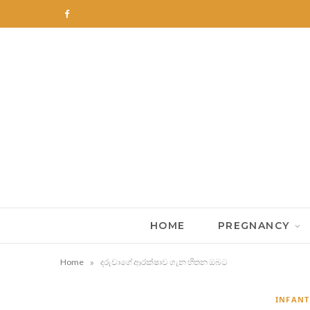
F
a
c
e
b
o
o
k
HOME
PREGNANCY
»
Home
දරුවාගේ ආරක්ෂාව ගැන හිතන ඔබට
INFANT