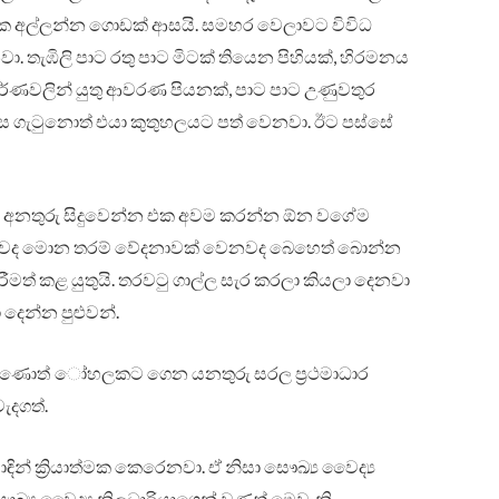
ං ඒක අල්ලන්න ගොඩක් ආසයි. සමහර වෙලාවට විවිධ
තැඹිලි පාට රතු පාට මිටක් තියෙන පිහියක්, හිරමනය
්ණවලින් යුතු ආවරණ පියනක්, පාට පාට උණුවතුර
ගැටුනොත් එයා කුතුහලයට පත් වෙනවා. ඊට පස්සේ
් අනතුරු සිදුවෙන්න එක අවම කරන්න ඕන වගේම
ෙනවද මොන තරම් වේදනාවක් වෙනවද බෙහෙත් බොන්න
ීමත් කළ යුතුයි. තරවටු ගාල්ල සැර කරලා කියලා දෙනවා
 දෙන්න පුළුවන්.
දුවුණොත් ෝහලකට ගෙන යනතුරු සරල ප්‍රථමාධාර
ැදගත්.
න් ක්‍රියාත්මක කෙරෙනවා. ඒ නිසා සෞඛ්‍ය වෛද්‍ය
ෞඛ්‍ය වෛද්‍ය නිලධාරියාගෙන් වුණත් මෙවැනි