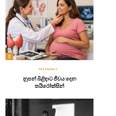
PREGNANCY
නූපන් බිළිඳාට ජීවය දෙන
තයිරෝක්සින්