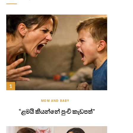
MOM AND BABY
“ළමයි කියන්නේ පුංචි කැඩපත්”