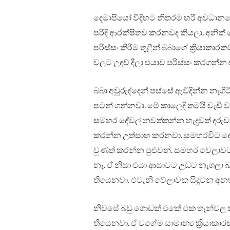
දෙමාපියෝ විදිහට නිතරම හරි අවධානයෙන
පරිදි ආරක්ෂිතව කරනවද කියලා. අනික්
පරිස්සං කිරීම තුළින් බබාගේ ක්‍රියාකාර
වලට උදව් දීලා එයාව පරිස්සං කරගන්න
බබා අවුරුද්දෙන් පස්සේ ඇවිදින්න නැගිට
පටන් ගන්නවා. මේ කාලෙදි තමයි වැඩි 
සමහර දේවල් නවත්තන්න හැදුවත් දරුව
කරන්න උත්සාහ කරනවා. සමහරවිට දෙ
වුණත් කරන්න පුළුවන්. සමහර වෙලාවට
නෑ. ඒ නිසා එයා ආසාවට උඩට නැගලා බ
තියෙනවා. එවැනි වේලාවක සිදුවන අනත
නිවසේ බඩු ගොඩක් එකේ එක තැන්වල ත
තියෙනවා. ඒ වගේම සාමාන්‍ය ක්‍රියාක