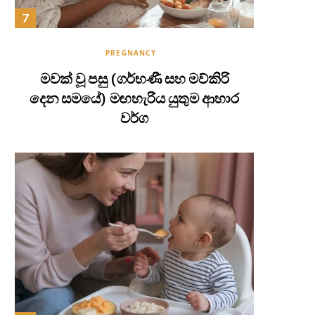
PREGNANCY
මවක් වූ පසු (ගර්භණී සහ මව්කිරි
දෙන සමයේ) මඟහැරිය යුතුම ආහාර
වර්ග