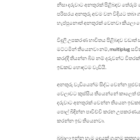
නිසා දරුවාට අනතුරක් පිළිබඳව තේරු
පරිසරය අනතුරු අවම වන විදියට තබා ගත 
හැප්පුනොත් අනතුරක් වෙනවා කියලා 
විදුලි උපකරණ භාවිතය පිළිබඳව වඩාත් ස
මට්ටමින් තියෙනවා නම්, multiplug සවි
කරද්දි තියන්න බිම නම් දරුවන්ට විත
ඉඩකඩ හොඳටම වැඩියි.
අනතුරු වැඩියෙන්ම සිද්ධ වෙන්න පුළුව
වෙලාවට කුස්සිය තියෙන්නේ කාලෙත් 
දරුවාට අනතුරක් වෙන්න තියෙන ඉඩක
පොල් බිඳින්න පාවිච්චි කරන උපකරණ
කරන්න ඉඩ තියෙනවා.
බබාලා ඉන්න හැම දෙයක් ගැනම කුතුහල