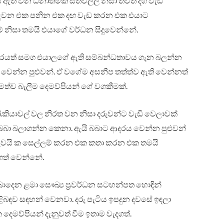
ති වන ධනාත්මක සිතිවිල්ල නිසා තවත් දග වැඩ
 ුවන එක පනින එක දඟ වැඩ කරන එක එයාට
ම් නිසා තමයි එයාගේ වර්ධන සිදුවෙන්නේ.
ිසරයත් සමග එයාලගේ ඇති සම්බන්ධතාවය ගැන බලන්න
වෙන්න පුළුවන්. ඒ වගේම අසනීප තත්ත්ව ඇති වෙන්නත්
ිමත්ව බැලීම දෙමව්පියන් ගේ වගකීමක්.
ැකියාවල් වල නිරත වන නිසා දරුවන්ට වැඩි වෙලාවක්
් බබා බලාගන්න කෙනා. ඇයි බබාට ආදරය වෙන්න පුළුවන්
 තරුවයි ක සෙල්ලම් කරන එක කතා කරන එක තමයි
දගත් වෙන්නේ.
බාදෙන ළමා සෞඛ්‍ය ප්‍රවර්ධන සටහන්පත හොඳින්
ළිබඳව සඳහන් වෙනවා. දරු පැටිය ඉපදුන දවසේ ඉඳලා
ෙමව්පියන් දැනුවත් වීම ඉතාම වැදගත්.