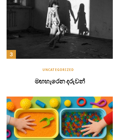
UNCATEGORIZED
මඟහැරෙන දරුවන්