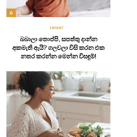
INFANT
බබාලා තොප්පි, සපත්තු දාන්න
අකමැති ඇයි? ගලවලා විසි කරන එක
නතර කරන්න මෙන්න විසඳුම්!