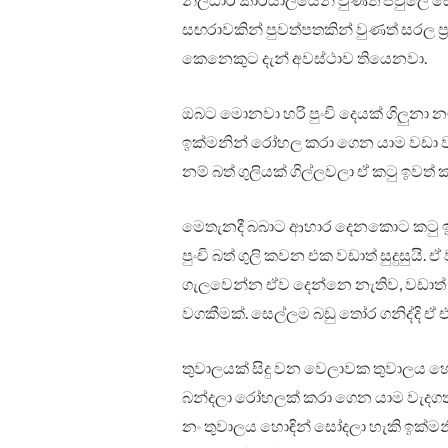
සඟරාවකින් පුවත්පතකින් වුණත් සරල ප්
කෙනෙකුට දැන් අවස්ථාව තියෙනවා.
ඔබට මොනවා හරි පුංචි දෙයක් ගිලුනා නම
ඉක්මනින් රෝහල කරා ගෙන යාම වඩා ව
නම් බත් ගුලියක් ගිල්ලවලා ඒ කටු ඉවත්
මෙතැනදී බබාට ආහාර දෙනකොට කටු 
පුංචි බත් ගුලි කවන එක වඩාත් සුදුසුයි.
ගැලවෙන්න ඒව දෙන්නෙ නැතිව, වඩාත් ආ
වගකීමක්. සෙල්ලම බඩු තෝර ගනිද්දි ඒ ඒ
තුවාලයක් සිදු වන වෙලාවක තුවාලය 
බන්දලා රෝහලක් කරා ගෙන යාම වැදගත
නං තුවාලය හොඳින් සෝදලා හැකි ඉක්මනි