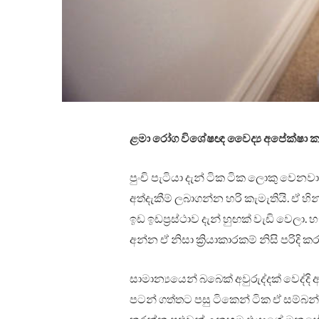
ළමා රෝග විශේෂඥ වෛද්‍ය අපේක්ෂා ක
පුංචි පැටියා දැන් ටික ටික ලොකු වෙ
අත්දැකීම් ලබාගන්න හරි කැමැතියි. ඒ
ඉඩ ඉඩප්‍රස්ථාව දැන් හුඟක් වැඩි වෙලා.
අන්න ඒ නිසා ක්‍රියාකාරකම් නිසි පරිදි
සාමාන්‍යයෙන් බබෙක් අවුරුද්දක් වෙද්දි
පටන් ගත්තට පසු ටිකෙන් ටික ඒ සම්බන්ධ 