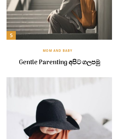
MOM AND BABY
Gentle Parenting අපිට ගලපමු