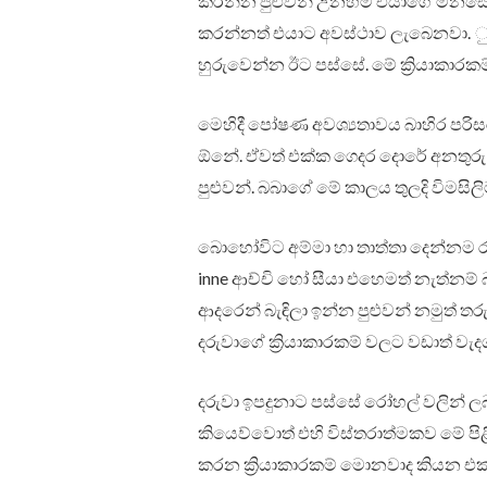
කරන්න පුළුවන් උනහම එයාගේ මනසේ ඇ
කරන්නත් එයාට අවස්ථාව ලැබෙනවා.
හුරුවෙන්න ඊට පස්සේ. මේ ක්‍රියාකාරක
මෙහිදී පෝෂණ අවශ්‍යතාවය බාහිර පර
ඕනේ. ඒවත් එක්ක ගෙදර දොරේ අනතුරු 
පුළුවන්. බබාගේ මේ කාලය තුලදි විමසිල
බොහෝවිට අම්මා හා තාත්තා දෙන්නම ර
inne ආච්චි හෝ සීයා එහෙමත් නැත්නම
ආදරෙන් බැඳිලා ඉන්න පුළුවන් නමුත්
දරුවාගේ ක්‍රියාකාරකම් වලට වඩාත් වැ
දරුවා ඉපදුනාට පස්සේ රෝහල් වලින් ල
කියෙව්වොත් එහි විස්තරාත්මකව මේ පි
කරන ක්‍රියාකාරකම් මොනවාද කියන එක ද