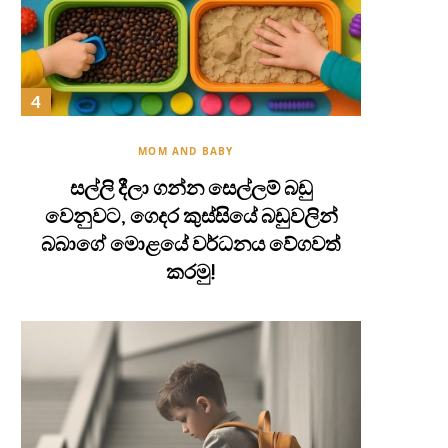
MOM AND BABY
සල්ලි දීලා ගන්න සෙල්ලම් බඩු
වෙනුවට, ගෙදර කුස්සියේ බඩුවලින්
බබාගේ මොළයේ වර්ධනය වේගවත්
කරමු!