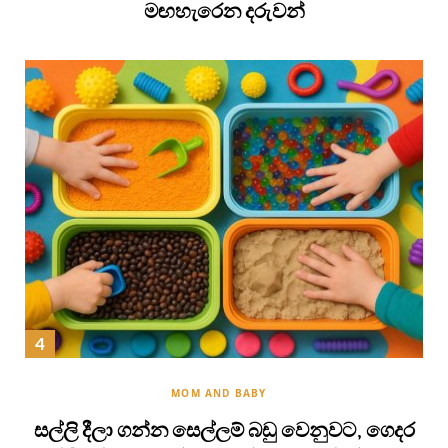
මඟහැරෙන දරුවන්
MOM AND BABY
සල්ලි දීලා ගන්න සෙල්ලම් බඩු වෙනුවට, ගෙදර