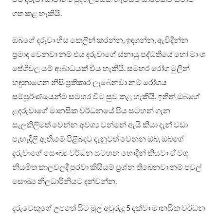
ගත කළ හැකියි.
ඔබගේ දරුවා හිස කෙලින් කරන්න, ඉඳගන්න, ඇවිදින්න
ප්‍රමාද වෙනවා නම් එය දරුවාගේ ස්නායු පද්ධතියේ හෝ මාංශ
පේශීවල යම් ආබාධයක් විය හැකියි. සමහර රෝග මුලින්
හඳුනාගෙන නිසි ප්‍රතිකාර ලැබෙනවා නම් රෝගය
සම්පූර්ණයෙන්ම සමහර විට සුව කළ හැකියි. ඉතින් ඔබගේ
ළදරුවාගේ මානසික වර්ධනයේ පිය සටහන් ගැන
සැලකිලිමත් වෙන්න අවශ්‍ය වන්නේ ඇයි කියා දැන් වඩා
පැහැදිලි ඇති.මේ පිළිබඳව දැනුවත් වෙන්න ඔබ, ඔබගේ
දරුවාගේ සෞඛ්‍ය වර්ධන සටහන හොඳින් කියවා ඒ වගු
නියමිත කාලවලදී පුරවා කිසියම් ප්‍රශ්න තිබෙනවා නම් පවුල්
සෞඛ්‍ය නිලධාරිනියට දන්වන්න.
දරුවෙකුගේ උපතේ සිට මුල් අවුරුදු 5 දක්වා මානසික වර්ධන