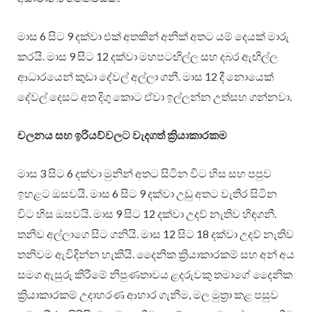
මාස 6 සිට 9 දක්වා එක් අතකින් අනික් අතට යම් දෙයක් මාරු
කරයි. මාස 9 සිට 12 දක්වා මහපටඟිල්ල සහ දබර ඇඟිල්ල
ආධාරයෙන් කුඩා දේවල් අල්ලා ගනී. මාස 12 දී නොයෙක්
දේවල් දෙසට අත දිගු කොට ඒවා ඉල්ලන්න උත්සහ ගන්නවා.
චලනය සහ ඉරියව්වලට වැදගත් ක්‍රියාකාරකම
මාස 3 සිට 6 දක්වා මුනින් අතට සිටින විට හිස සහ පපුව
ඉහළට ඔසවයි. මාස 6 සිට 9 දක්වා උඩු අතට වැතිර සිටින
විට හිස ඔසවයි. මාස 9 සිට 12 දක්වා උදව් නැතිව හිඳගනී.
තනිව අල්ලාගෙ සිට ගනියි. මාස 12 සිට 18 දක්වා උදව් නැතිව
තනිවම ඇවිදින්න හැකියි. දෛනික ක්‍රියාකාරකම් සහ අන් අය
සමග ඇසුරු කිරීමේ නිපුණතාවය ළදරුවකු තමාගේ දෛනික
ක්‍රියාකාරකම් උදාහරණ ආහාර ගැනීම, මල මුත්‍රා කළ පසුව