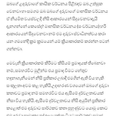
ඔබගේ ළදරුවාගේ කායික වර්ධනය පිළිබඳව ඔබ උත්සුක
වෙනවා හා සමගම ඔබ ඔබගේ දරුවාගේ මානසික වර්ධනය
ඒ නියමිත වයස්වලදී නිසි ආකාරයෙන් සිදුවෙනවාදැයි
දැනගන්නේ කෙසේද? මානසික වර්ධනය (සංවර්ධනය) හරි
ආකාරයෙන් සිදුවෙනවා නම් එම දරුවා ස්වාධිනත්වය කරා
යන ගමනේදී ක්‍රම ක්‍රමයෙන් යම් ක්‍රියාකාරකම් කරන්න පටන්
ගන්නවා.
මෙවැනි ක්‍රියාකාරකම් කිරීමට කිසියම් ප්‍රමාදයක් තිබෙනවා
නම්, සමහරවිට මුලින්ම එය ප්‍රමාද වීමට හේතුව
හඳුනාගැනීමෙන් නිසි ප්‍රතිකාර ලබාදී එමගින් ඇති විය හැකි
සංකූලතා අවම කළ හැකියි.උදාහරණ වශයෙන් ඔබගේ දරුවා
කතාවට ප්‍රමාද නම් සමහරවිට එය ඇසීමේ දුර්වලතාවයක්
නිසා විය හැකියි. ඇසීමේ දුර්වලතාවය නිසි අයුරින් ප්‍රතිකාර
කළොත් එම දරුවාට සාර්ථකව කතා පුහුණුවට යොමු කොට
එම දරුවා සාමාන්‍ය පුද්ගලයෙක් හැටියට සාර්ථකව සමාජ