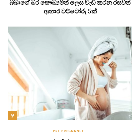
බබාගේ බර සෞඛ්‍යමත් ලෙස වැඩි කරන රසවත්
ආහාර වට්ටෝරු 5ක්
PRE PREGNANCY