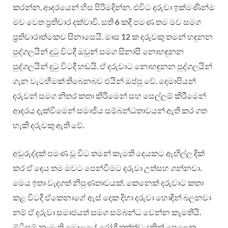
කරන්න, ආදරයෙන් හිස පිරිමදින්න. එවිට දරුවා ඉක්මණින්ම
මව වෙත ප්‍රතිචාර දක්වාවි. සති 6 කදී පමණ තම මව සමග
ප්‍රතිචාරාත්මකව සිනාසෙයි. මාස 12 ක දරුවකු තමන් හඳුනන
පුද්ගලයින් දුටු විටදී ඔවුන් සමග සිනාසී නොහඳුනන
පුද්ගලයින් දුටු විටදී හඬයි. ඒ දරුවාට නොහඳුනන පුද්ගලයින්
ගැන වැටහීමක් තිබෙනබව එයින් ඔප්පු වේ. දෙමාපියන්
දරුවන් සමග නිතර කතා කිරීමෙන් සහ සෙල්ලම් කිරීමෙන්
ආදරය දැක්වීමෙන් සමාජීය සම්බන්ධතාවයන් ඇති කර ගත
හැකි දරුවකු ඇති වේ.
අවුරුද්දක් පමණ වූ විට තමන් කැමති දෙයකට ඇඟිල්ල දික්
කර ඒ දෙය තම මවට පෙන්වීමට දරුවා උත්සහ ගන්නවා.
මෙය ඉතා වැදගත් නිපුණතාවයක්. කෙනෙක් දරුවාට කතා
කළ විටදී ඒකෙනාගේ ඇස් දෙක දිහා දරුවා හොඳින් බලනවා
නම් ඒ දරුවා සමාජයත් සමග සම්බන්ධ වෙන්න කැමතියි.
ඕටිසම් නැමැති මොළයේ රෝගී තත්ත්වයකින් පෙලෙන