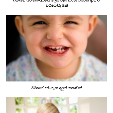
බබාගේ බර සෞඛ්‍යමත් ලෙස වැඩි කරන රසවත් ආහාර
වට්ටෝරු 5ක්
බබාගේ දත් ගැන අලුත් කතාවක්