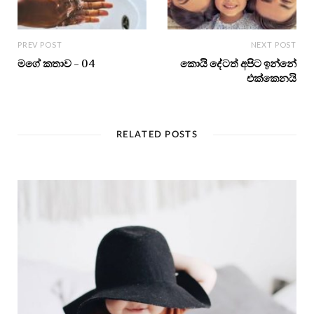
PREV POST
NEXT POST
මගේ කතාව – 04
කොයි දේටත් අපිට ඉන්නේ
එක්කෙනයි
RELATED POSTS