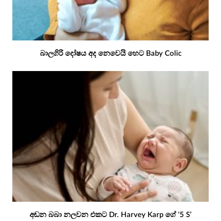
බාලගිරි දෝෂය අද නෙවෙයි හෙට Baby Colic
අඬන බබා නලවන එකට Dr. Harvey Karp ගේ ‘5 S’