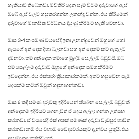
හැකියාව තිබෙනවා. මව්කිරි දෙන සෑම විටම දරුවාගේ ඇස්
ඔබේ ඇස් වලට හසුකරගන්න උනන්දු වන්න. එය කිරීමෙන්
දරුවාගේ මානසික වර්ධනය දියුණු කිරීමට හැකි වෙනවා.
මාස 3-4 ක පමණ වයසේදී ඉතා උනන්දුවෙන් ඔහුගේ හෝ
ඇයගේ අත් දෙක දිහා බලනවා සහ අත් දෙකම කට ඇතුලට
දමනවා. තම අත් දෙක තමාගෙ මුල්ම සෙල්ලම් බඩුවයි. ඔබ
එම සෙල්ලම දරුවාට ඔහුගේ අත් දෙක සමග කිරීමට
ඉඩදෙන්න. එය එක්තරා ක්‍රියාකාරකමක්. අතට හසුවෙන සෑම
දෙයක්ම කටින් ඔවුන් හඳුනාගන්නවා.
මාස 6 කදී පමණ දරුවකු ඉදිරියෙන් තිබෙන සෙල්ලම් බඩුවක්
අත් දෙකම ඉදිරියට ගෙනැවිත් ඒ දෙය අල්ලා ගන්න උත්සහ
කරනවා. ඒ වයසේදී එක් අතක් පමණක් දරුවා වැඩිපුර භාවිත
කරනවා නම් එය වහාම වෛද්‍යවරයකුට දැන්විය යුතුයි. එය
අසාමාන්‍ය තත්ත්වයක්.