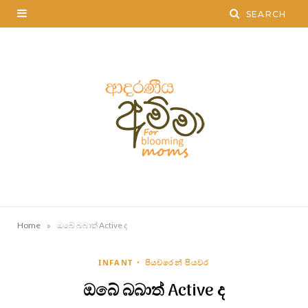
»
Home
ඔබේ බබාත් Active ද
INFANT
පියවරෙන් පියවර
ඔබේ බබාත් Active ද