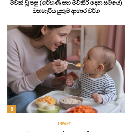
මවක් වූ පසු (ගර්භණී සහ මව්කිරි දෙන සමයේ)
මඟහැරිය යුතුම ආහාර වර්ග
INFANT