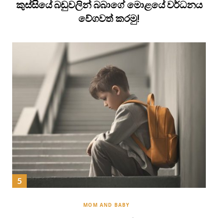
කුස්සියේ බඩුවලින් බබාගේ මොළයේ වර්ධනය
වේගවත් කරමු!
MOM AND BABY