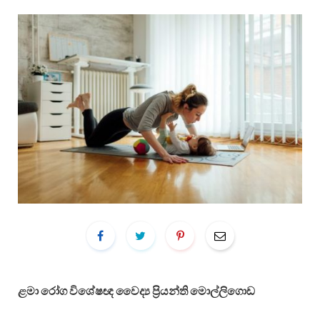
ළමා රෝග විශේෂඥ වෛද්‍ය ප්‍රියන්ති මොල්ලිගොඩ