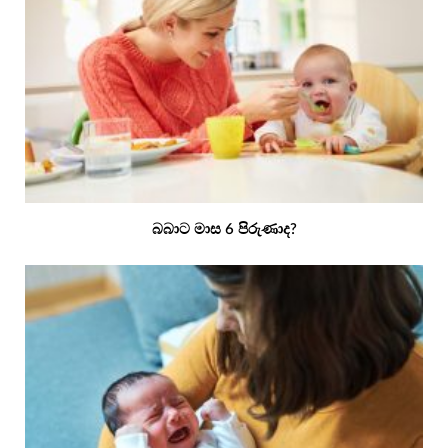
බබාට මාස 6 පිරුණාද?