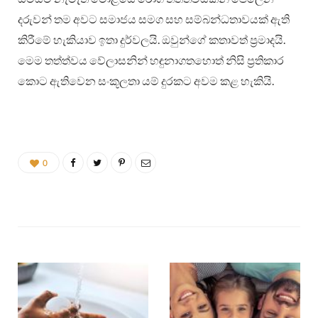
දරුවන් තම අවට සමාජය සමග සහ සම්බන්ධතාවයක් ඇති
කිරීමේ හැකියාව ඉතා දුර්වලයි. ඔවුන්ගේ කතාවත් ප්‍රමාදයි.
මෙම තත්ත්වය වේලාසනින් හඳුනාගතහොත් නිසි ප්‍රතිකාර
කොට ඇතිවෙන සංකූලතා යම් දුරකට අවම කළ හැකියි.
0