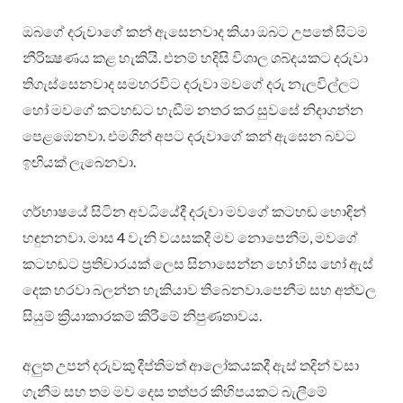
ඔබගේ දරුවාගේ කන් ඇසෙනවාද කියා ඔබට උපතේ සිටම
නීරික්‍ෂණය කළ හැකියි. එනම් හදිසි විශාල ශබ්දයකට දරුවා
තිගැස්සෙනවාද සමහරවිට දරුවා මවගේ දරු නැලවිල්ලට
හෝ මවගේ කටහඬට හැඬීම නතර කර සුවසේ නිදාගන්න
පෙළඹෙනවා. එමගින් අපට දරුවාගේ කන් ඇසෙන බවට
ඉඟියක් ලැබෙනවා.
ගර්භාෂයේ සිටින අවධියේදී දරුවා මවගේ කටහඬ හොඳින්
හඳුනනවා. මාස 4 වැනි වයසකදී මව නොපෙනීම, මවගේ
කටහඬට ප්‍රතිචාරයක් ලෙස සිනාසෙන්න හෝ හිස හෝ ඇස්
දෙක හරවා බලන්න හැකියාව තිබෙනවා.පෙනීම සහ අත්වල
සියුම් ක්‍රියාකාරකම් කිරීමේ නිපුණතාවය.
අලුත උපන් දරුවකු දීප්තිමත් ආලෝකයකදී ඇස් තදින් වසා
ගැනීම සහ තම මව දෙස තත්පර කිහිපයකට බැලීමේ