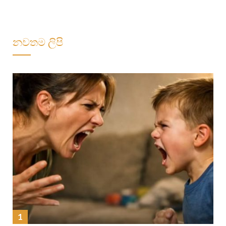
නවතම ලිපි