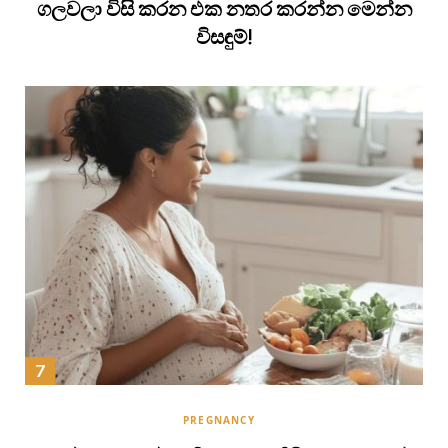
ගලවලා විසි කරන එක නතර කරන්න මෙන්න
විසඳුම්!
PREGNANCY