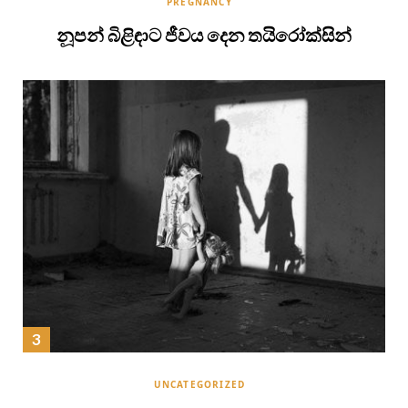
PREGNANCY
නූපන් බිළිඳාට ජීවය දෙන තයිරෝක්සින්
UNCATEGORIZED