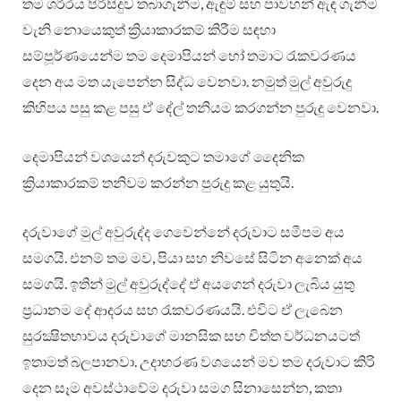
තම ශරීරය පිරිසිදුව තබාගැනීම, ඇඳුම් සහ පාවහන් ඇඳ ගැනීම
වැනි නොයෙකුත් ක්‍රියාකාරකම් කිරීම සඳහා
සම්පූර්ණයෙන්ම තම දෙමාපියන් හෝ තමාට රැකවරණය
දෙන අය මත යැපෙන්න සිද්ධ වෙනවා. නමුත් මුල් අවුරුදු
කිහිපය පසු කළ පසු ඒ දේල් තනියම කරගන්න පුරුදු වෙනවා.
දෙමාපියන් වශයෙන් දරුවකුට තමාගේ දෛනික
ක්‍රියාකාරකම් තනිවම කරන්න පුරුදු කළ යුතුයි.
දරුවාගේ මුල් අවුරුද්ද ගෙවෙන්නේ දරුවාට සමීපම අය
සමගයි. එනම් තම මව, පියා සහ නිවසේ සිටින අනෙක් අය
සමගයි. ඉතින් මුල් අවුරුද්දේ ඒ අයගෙන් දරුවා ලැබිය යුතු
ප්‍රධානම දේ ආදරය සහ රැකවරණයයි. එවිට ඒ ලැබෙන
සුරක්‍ෂිතභාවය දරුවාගේ මානසික සහ චිත්ත වර්ධනයටත්
ඉතාමත් බලපානවා. උදාහරණ වශයෙන් මව තම දරුවාට කිරි
දෙන සෑම අවස්ථාවේම දරුවා සමග සිනාසෙන්න, කතා