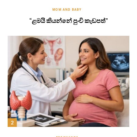
MOM AND BABY
“ළමයි කියන්නේ පුංචි කැඩපත්”