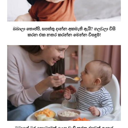
බබාලා තොප්පි, සපත්තු දාන්න අකමැති ඇයි? ගලවලා විසි
කරන එක නතර කරන්න මෙන්න විසඳුම්!