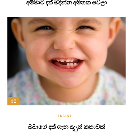
අම්මාට දත් මදින්න අමතක වෙලා
INFANT
බබාගේ දත් ගැන අලුත් කතාවක්