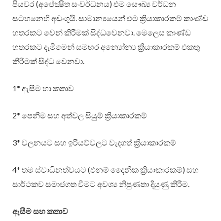
පියවර (අපේක්‍ෂිත සංවර්ධනය) එම සෞඛ්‍ය වර්ධන
සටහනෙහි අඩංගුයි. සාමාන්‍යයෙන් එම ක්‍රියාකාරකම් කාණ්ඩ
හතරකට වෙන් කිරීමක් සිද්ධවෙනවා. මෙලෙස කාණ්ඩ
හතරකට දැමීමෙන් සමහර අන්‍යෝන්‍ය ක්‍රියාකාරකම් එකතු
කිරීමක් සිද්ධ වෙනවා.
1* ඇසීම හා කතාව
2* පෙනීම සහ අත්වල සියුම් ක්‍රියාකාරකම්
3* චලනයට සහ ඉරියව්වලට වැදගත් ක්‍රියාකාරකම්
4* තම ස්වාධීනත්වයට (එනම් දෛනික ක්‍රියාකාරකම්) සහ
සාර්ථකව සමාජගත වීමට අවශ්‍ය නිපුණතා දියුණු කිරීම.
ඇසීම සහ කතාව