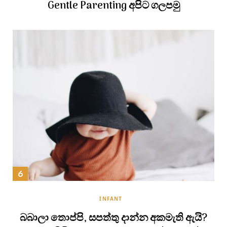
Gentle Parenting අපිට ගලපමු
INFANT
බබාලා තොප්පි, සපත්තු දාන්න අකමැති ඇයි?