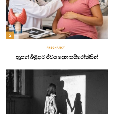
PREGNANCY
නූපන් බිළිඳාට ජීවය දෙන තයිරෝක්සින්