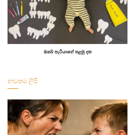
ඔබේ පැටියාගේ පළමු දත
නවතම ලිපි