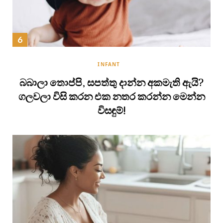
INFANT
බබාලා තොප්පි, සපත්තු දාන්න අකමැති ඇයි?
ගලවලා විසි කරන එක නතර කරන්න මෙන්න
විසඳුම්!