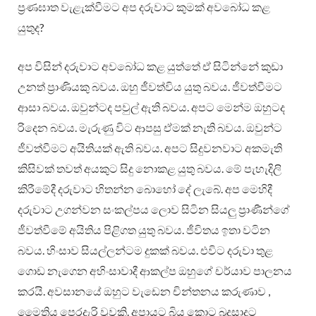
ප්‍රණඝාත වැළැක්වීමට අප දරුවාට කුමක් අවබෝධ කළ
යුතුද?
අප විසින් දරුවාට අවබෝධ කළ යුත්තේ ඒ සිටින්නේ කුඩා
උනත් ප්‍රාණියකු බවය. ඔහු ජීවත්විය යුතු බවය. ජීවත්වීමට
ආසා බවය. ඔවුන්ටද පවුල් ඇති බවය. අපට මෙන්ම ඔහුටද
රිදෙන බවය. මැරුණු විට ආපසු ඒමක් නැති බවය. ඔවුන්ට
ජීවත්වීමට අයිතියක් ඇති බවය. අපට සිදුවනවාට අකමැති
කිසිවක් තවත් අයකුට සිදු නොකළ යුතු බවය. මේ පැහැදිලි
කිරීමේදී දරුවාට හිතන්න බොහෝ දේ ලැබේ. අප මෙහිදී
දරුවාට උගන්වන සංකල්පය ලොව සිටින සියලු ප්‍රාණීන්ගේ
ජීවත්වීමේ අයිතිය පිළිගත යුතු බවය. ජීවිතය ඉතා වටින
බවය. හිංසාව සියල්ලන්ටම දුකක් බවය. එවිට දරුවා තුළ
ගොඩ නැගෙන අහිංසාවාදී ආකල්ප ඔහුගේ චර්යාව පාලනය
කරයි. අවසානයේ ඔහුට වැඩෙන චින්තනය කරුණාව ,
මෛත්‍රිය පෙරදැරි වූවකි. අපායට බිය කොට බුදුසාදුට