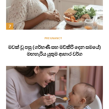
PREGNANCY
මවක් වූ පසු (ගර්භණී සහ මව්කිරි දෙන සමයේ)
මඟහැරිය යුතුම ආහාර වර්ග