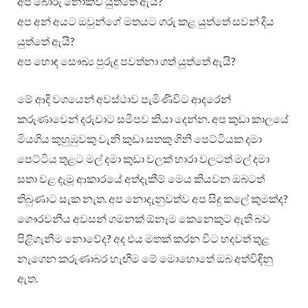
අප බොරු නොකිව යුත්තේ ඇයි?
අප අන් අයට ඔවුන්ගේ මතයට ගරු කළ යුත්තේ සවන් දිය
යුත්තේ ඇයි?
අප හොඳ සෞඛ්‍ය පුරුදු පවත්නා ගත් යුත්තේ ඇයි?
මේ ආදි වශයෙන් අවස්ථාව පැමිණිවිට ආදරෙන්
කරුණාවෙන් දරුවාට සමීපව කියා දෙන්න. අප කුඩා කාලයේ
මියගිය කුහුඹුවකු වැනි කුඩා සතකු ගිනි පෙට්ටියක දමා
පෙට්ටිය තුළට මල් දමා කුඩා වලක් හාරා වලටත් මල් දමා
සතා වළ දැමූ ආකාරයේ අත්දැකීම් මෙය කියවන ඔබටත්
තිබුණාට සැක නැත. අප නොදැනුවත්ව අප සිදු කලේ කුමක්ද?
ගෞරවනීය අවසන් ගමනක් ඕනෑම කෙනෙකුට ඇති බව
පිළිගැනීම නොවේද? අද එය මතක් කරන විට හදවත් තුළ
නැගෙන කරුණාබර හැඟීම මේ මොහොතේ ඔබ අත්විඳිනු
ඇත.