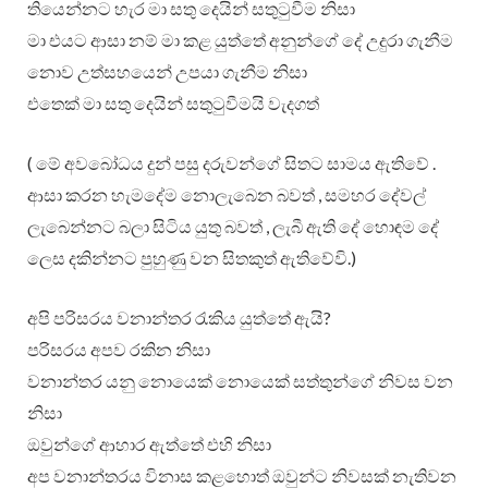
තියෙන්නට හැර මා සතු දෙයින් සතුටුවීම නිසා
මා එයට ආසා නම් මා කළ යුත්තේ අනුන්ගේ දේ උදුරා ගැනීම
නොව උත්සහයෙන් උපයා ගැනීම නිසා
එතෙක් මා සතු දෙයින් සතුටුවීමයි වැදගත්
( මේ අවබෝධය දුන් පසු දරුවන්ගේ සිතට සාමය ඇතිවේ .
ආසා කරන හැමදේම නොලැබෙන බවත් , සමහර දේවල්
ලැබෙන්නට බලා සිටිය යුතු බවත් , ලැබී ඇති දේ හොඳම දේ
ලෙස දකින්නට පුහුණු වන සිතකුත් ඇතිවේවි.)
අපි පරිසරය වනාන්තර රැකිය යුත්තේ ඇයි?
පරිසරය අපව රකින නිසා
වනාන්තර යනු නොයෙක් නොයෙක් සත්තුන්ගේ නිවස වන
නිසා
ඔවුන්ගේ ආහාර ඇත්තේ එහි නිසා
අප වනාන්තරය විනාස කළහොත් ඔවුන්ට නිවසක් නැතිවන