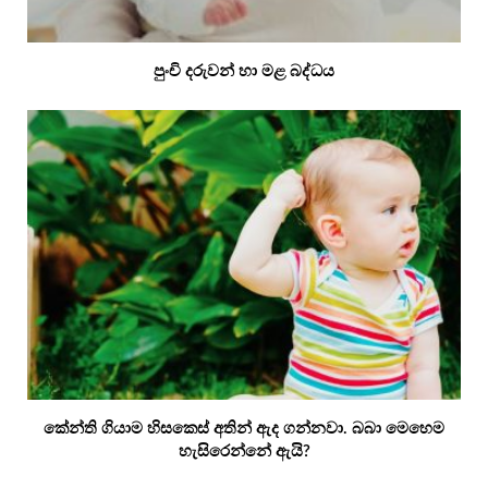
පුංචි දරුවන් හා මළ බද්ධය
කේන්ති ගියාම හිසකෙස් අතින් ඇද ගන්නවා. බබා මෙහෙම
හැසිරෙන්නේ ඇයි?