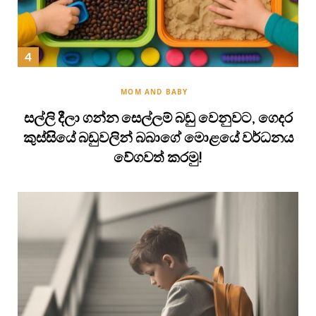
MOM AND BABY
සල්ලි දීලා ගන්න සෙල්ලම් බඩු වෙනුවට, ගෙදර
කුස්සියේ බඩුවලින් බබාගේ මොළයේ වර්ධනය
වේගවත් කරමු!