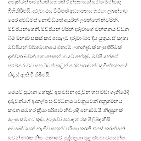
අනුන්ටත් තමන්ටත් යහපත් චින්තනයක් සහිත මිනිසකු
බිහිකිරීමයි. දරුවා එය විධිමත් අධ්‍යාපනය හරහා ලබන්නට
පෙර අවධිමත් නොවිධිමත් අයුරින් ලබන්නේ නිවසිනි.
මව්පියන්ගෙනි. මව්පියන් විසින් දරුවාගේ චින්තනය වඩන
බිම මනාව සකස් කර පාසලට දරුවා බාර දිය යුතුය. ඒ සඳහා
මව්පියන් වර්තමානයේ එතරම් උනන්දුවක් කැපකිරීමක්
දක්වන බවක් නොපෙනේ. එයට හේතුව මව්පියන්ගේ
පරම්පරාවට සහ ඊටත් කළින් පරම්පරාවන්ටද චින්තනයේ
හිදැස් ඇති වී තිබීමයි.
මෙයට ප්‍රධාන හේතුව අප විසින් දරුවන් හදා වඩා ගැනීමේදී
දරුවන්ගේ ආකල්ප සංවර්ධනය වෙනුවෙන් අනුගමනය
කරන සමහර ක්‍රියා පරිපාටි නිවැරදි නොවීමයි. නිදසුනක්
ලෙස සමහර කුඩා දරුවෝ හොඳ නරක පිළිබඳ කිසි
අවබෝධයක් නැතිව සතුන්ට හිංසා කරති. එසේ කරන්නේ
ඔවුන් නරක නිසා නොවේ. පුද්ගලයා තුළ ස්වභාවයෙන්ම