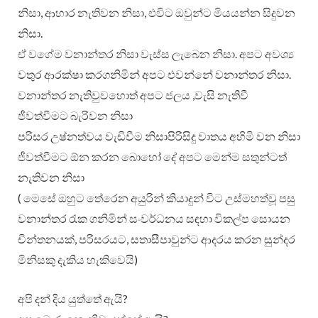
නිසා, ආහාර නැතිවන නිසා, එවිට ඔවුන්ට මියයන්න සිදුවන
නිසා.
ඒ වගේම වනාන්තර නිසා වැස්ස ලැබෙන නිසා. අපට අවශ්‍ය
වතුර ආරක්ෂා කරගනිමින් අපට එවන්නේ වනාන්තර නිසා.
වනාන්තර නැතිවුවහොත් අපට ජලය ,වැසි නැතිවී
ජීවත්වීමට බැරිවන නිසා
පරිසර උෂ්නත්වය වැඩිවීම නිසාපිරිසිදු වාතය අහිමි වන නිසා
ජීවත්වීමට ඕන කරන බොහෝ දේ අපට මෙන්ම සතුන්ටත්
නැතිවන නිසා
( මෙසේ ඔහුට තේරෙන අයුරින් කියාදුන් විට උස්මහත්වූ පසු
වනාන්තර රැක ගනිමින් සංවර්ධනය සඳහා විකල්ප සොයන
චින්තනයක්, පරිසරයට, සතාසීපාවුන්ට ආදරය කරන සුන්දර
මිනිසකු දැකිය හැකිවෙයි)
අපි දන් දිය යුත්තේ ඇයි?