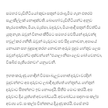
සමහර වැඩිහිටියෝ කුඩා සතුන් මරා දැමීම ගැන එතරම්
සැලකිල්ලක් නොදක්වති. බොහෝ වැඩිහිටියන්ට අනුව
කැරපොත්තා, මීයා, මැස්සා, මදුරුවා, මීයා ආදී සතුන් ජීවත්විය
යුතු නැත. ඔවුන් විනාශ කිරීමට සමහර මව්පියන් දරුවන්ද
හවුල් කර ගනිති. ඔවුන් මැරුවාට පව් සිදු නොවන, අපායේ
නොයන සහ බුදුසාදු තරහ නොවන අරුම පුදුම හේතුව ලෙස
ඔවුන් දරුවන්ට දක්වන්නේ “එයාලා නිසා ලෙඩ බෝ වෙනවා,
විෂබීජ පැතිරෙනවා” යනුවෙනි.
ඉහත කරුණු හොඳින් විමසා බැලුවහොත් දරුවා වරදින්
මුදවන්නට අප දරුවාට ලබාදී ඇත්තේ හේතූන්ය. හේතුන්
දරුවාට සිතන්නට ඉඩ නොදෙයි. සිතීම් මොට කරයි. අප
දරුවාට දිය යුත්තේ අවබෝධයයි. අවබෝධය සඳහා සංකල්ප
අවශ්‍ය වේ. සංකල්ප චින්තනය දියුණු කරයි. එසේ නම්