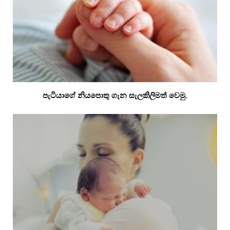
පැටියාගේ නියපොතු ගැන සැලකිලිමත් වෙමු.