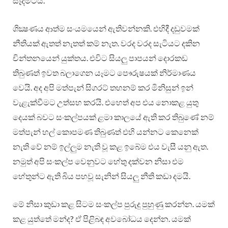
සෑදීමටය.
ශික්‍ෂණය ආත්ම සංයමයෙන් ඇතිවන්නකි. එහිදී දඩුවමක්
නීතියක් ඇතත් නැතත් කම් නැත. වරද වරද සැටියට දකින
චින්තනයෙන් යුක්තය. එවිට සියලු පාපයන් දොරකඩ
තිබුණත් ඉවත බලාගෙන යෑමට පෞරුෂයක් නිර්මාණය
වෙයි. අද අපි මත්පැන් සිගරට් තහනම් කර මිනිසුන් ඉන්
වැළැක්වීමට උත්සහ කරයි. එහෙත් අප එය නොකළ යුතු
දෙයක් බවට සංකල්පයක් ළමා කාලයේ ඇති කර තිබුණේ නම්
මත්පැන් හල් කොපමණ තිබුණත් එහි යන්නට කෙනෙක්
නැති වේ නම් ඉල්ලුම නැති වූ කළ ඉබේම එය වැසී යනු ඇත.
නමුත් අපි සංකල්ප වෙනුවට හේතු දක්වන නිසා එම
හේතුන්ට ඇති බිය පහවූ සැනින් සියලු නීති කඩා දමයි.
මේ නිසා කුඩා කළ සිටම සංකල්ප පුරුදු පුහුණු කරන්න. යමක්
කළ යුත්තේ මන්ද? ඒ පිළිබඳ අවබෝධය දෙන්න. යමක්