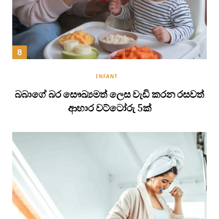
INFANT
බබාගේ බර සෞඛ්‍යමත් ලෙස වැඩි කරන රසවත්
ආහාර වට්ටෝරු 5ක්