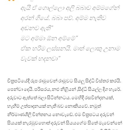
ඇයි ඒ ගොල්ලො අලි බබාව අම්මගේන්
අරන් ගියේ. බබා පව්. අම්ම නැතිව
අඬනව ඇති”
මට අම්මා ඕන අම්මේ”
ඒක හරිම ලස්සනයි. මාත් ලොකු උනාම
වැවක් හදනවා”
චිත්‍රපටියේදී රූප රාමුවෙන් රාමුවට සියලු සිද්ධි විස්තර කරයි.
පෙන්වා දෙයි. පරිසරය, නළු නිළියන් ,සිද්ධි සියල්ල දිග හැරේ.
දරුවාට ඇත්තේ බලා සිටින්නටය. මෙහිදී රසවින්දනයක්,
හැඟීම් උත්පාදනයක් නැති බව නොකියවේ. නමුත්
නිර්මාණශීලි චින්තනය නොවැඬේ. එම චිත්‍රපටය දරුවන්
සියයක් නැරඹුවහොත් දරුවන් සියයගේම සිතේ මැවෙන්නේ