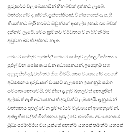
පුරුෂාර්ථ වල බෙහෙවින් හිඟ බවක් දක්නට ලැබේ.
මිනිස්සුන්ට දැක්මක්, ප්‍රතිපත්තියක්, චින්තනයක් ඇතැයි
කියන්නට බැරි තරමට ඔවුන්ගේ ආකල්ප ඉතාම රළු බවක්
දක්නට ලැබේ. මෙය ක්‍රමිකව වර්ධනය වන බවක් මිස
අඩුවන බවක් දක්නට නැත.
මෙයට හේතුව කුමක්ද? මෙයට හේතුව පුද්ගල චින්තනය
පුළුල් වන පෝෂණය වන අධ්‍යාපනයන්, ඉගෙනුම් සහ
අනුභූතීන් දරුවන් හට හිඟ වීමයි. සත්‍ය වශයෙන්ම අපගේ
අධ්‍යාපනය දරුවාගේ වයසට ගැලපෙන ඉගෙනුම් සමග
සමපාත නොවෙයි. එමනිසා දැනුම බහුලවත් අනුභූතීන්
අල්පවත් ඇති අධ්‍යාපනයක් දරුවන්ට ලබාදෙයි. දැනුමෙන්
චින්තනය පුළුල් වෙන ප්‍රමාණයට වැඩියෙන් ඉගෙනුමෙන්,
අත්දැකීම් වලින් චින්තනය පුළුල් වේ. එමනිසා අධ්‍යාපනයේ
මුඛ්‍ය පරමාර්ථය විය යුත්තේ අනුන්ට යහපත් තමන්ට යහපත්