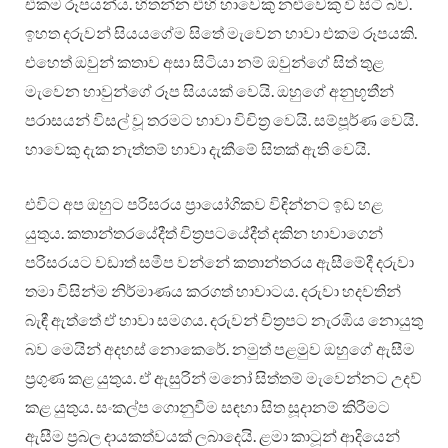
එකම රූපයන්ය. හිතන්න එහි හාවෙකු නළුවෙකු වී සිටි බව.
ඉහත දරුවන් සියයගේම සිතේ මැවෙන හාවා එකම රූපයකි.
එහෙත් ඔවුන් කතාව අසා සිටියා නම් ඔවුන්ගේ සිත් තුළ
මැවෙන හාවුන්ගේ රූප සියයක් වෙයි. ඔහුගේ අනුභූතීන්
පරාසයන් විසල් වූ තරමට හාවා විචිත්‍ර වෙයි. සම්පූර්ණ වෙයි.
හාවෙකු දැක නැත්තම් හාවා දැකීමේ සිතක් ඇති වෙයි.
එවිට අප ඔහුට පරිසරය ප්‍රායෝගිකව විඳින්නට ඉඩ හළ
යුතුය. කතාන්තරයේදීත් චිත්‍රපටයේදීත් දකින හාවාගෙන්
පරිසරයට වඩාත් සමීප වන්නේ කතාන්තරය ඇසීමේදී දරුවා
තමා විසින්ම නිර්මාණය කරගත් හාවාටය. දරුවා හදවතින්
බැඳී ඇත්තේ ඒ හාවා සමගය. දරුවන් චිත්‍රපට නැරඹිය නොයුතු
බව මෙයින් අදහස් නොකෙරේ. නමුත් පළමුව ඔහුගේ ඇසීම
ප්‍රගුණ කළ යුතුය. ඒ ඇසුරින් මනෝ සිත්තම් මැවෙන්නට උදව්
කළ යුතුය. සංකල්ප ගොනුවීම සඳහා සිත සූදානම් කිරීමට
ඇසීම ප්‍රබල දායකත්වයක් ලබාදෙයි. ළමා කාටූන් ආදියෙන්