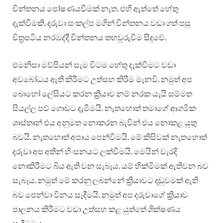
චින්තනය පෝෂණයවීමක් නැත. එහි ඇත්තේ හේතු
දැක්වීමකි. දරුවා සංකල්ප මගින් චින්තනය වඩා ගත් පසු
චිත්‍රපටිය නරඹද්දී චින්තනය තහවුරුවීම සිදුවේ.
එමනිසා මව්පියන් සැම විටම හේතු දැක්වීමට වඩා
අවබෝධය ඇති කිරීමට උත්සහ කිරීම මැනවි. නමුත් අප
බොහෝ ලේසියට කරන ක්‍රියාව නම් නරක යැයි සම්මත
සියල්ල පව් ගොඩට දැමීමයි. නැතහොත් තමාගේ ආගමික
ශාස්තෘන් එය අනුමත නොකරන බැවින් එය නොකළ යුතු
බවයි. නැතහොත් අපාය පෙන්වීමයි. මේ කිසිවක් නැතහොත්
දරුවා අප අතින් හිංසනයට ලක්වීමයි. මෙයින් වැරදි
නොකිරීමට බිය ඇති වන සැබෑය. යම් හික්මීමක් ඇතිවන බව
සැබෑය. නමුත් මේ කරනු ලබන්නේ ක්‍රියාවට දඬුවමක් ඇති
බව පෙන්වා විනය සෑදීමයි. නමුත් අප දරුවාගේ ක්‍රියාව
පාලනය කිරීමට වඩා උත්සහ කළ යුත්තේ ශික්ෂණය