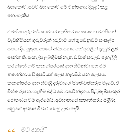
බියකොට, පවට බිය කොට මේ චින්තනය දියුණු කළ
නොහැකිය.
එමනිසා දරුවන් යහමගට ගැනීමට වෙහෙසන මව්පියන්
වැඩිහිටියන් ගුරුවරුන් දරුවාට හේතු වෙනුවට සංකල්ප
සපයා දිය යුතුය. අපගේ අධ්‍යාපනය හේතුවලින් දැනුම ලබා
දෙන්නකි. සංකල්ප ලබාදීමක් නැත. වඩාත් සරලව පැහැදිලි
කරන්නේ නම් කතාන්තරයක් අසා සිටිනවා සහ එම
කතාන්තරය චිත්‍රපටියක් ලෙස නැරඹීම යන ලෙසය.
කතාන්තරය අසා සිටිද්දී දරුවාගේ සිතේ චිත්තරූප මැවේ. ඒ
චිත්ත රූප හා හැඟීම් බද්ධ වේ. රසවින්දනය පිළිබඳ බීජාංකූර
රෝපණය වීම ඇරඹෙයි. අවසානයේ කතාන්තරය පිළිබඳ
ඔහුගේ අව්‍යාජ විචාරය ඔහු ලබා දෙයි.
මට දුකයි”