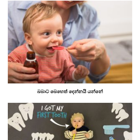
බබාට බෙහෙත් දෙන්නයි යන්නේ