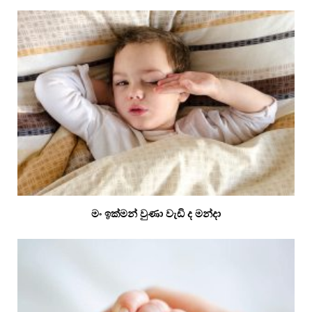
මං ඉක්මන් වුණා වැඩි ද මන්දා