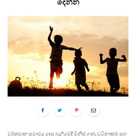
දෙන්න
වර්තමාන සමාජය දෙස බැලීමේදී මිනිස් ගුණ, වටිනාකම් සහ