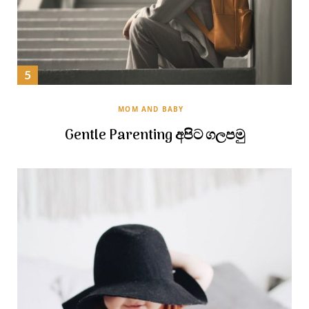
MOM AND BABY
Gentle Parenting අපිට ගලපමු