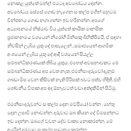
නොකළ යුත්තේ මන්ද? එයටද අවබෝධය දෙන්න.
අවබෝධය ඔස්සේ ගොඩ නැගෙන සංකල්ප මගින් ඔහුටම
චින්තනය ගොඩ නගා ගන්න ඉඩ හරිනන්න. අපගේ
අධ්‍යාපනයේ නිෂ්ඨාව විය යුත්තේ කායික මානසික
ප්‍රජානනමය වශයෙන් නිරෝගී මිනිසකු බිහිකිරීමයි. ඒ සඳහා
නිවසින් ලැබිය යුතු දේ පාසැලෙන් , සමාජයෙන් ආගමික
අංශයෙන් ලැබිය යුතු දේ ආදී වශයෙන් සියල්ල
සම්බන්ධීකරණයක් තිබිය යුතුය. එහෙත් අවසනාවකට මේ
සම්බන්ධීකරණය අප වෙත නැත. එමනිසා දරුවෝ දැනුම්
ගබඩා මිස වෙන කිසිවක් නැති පිරිසක් බවට පත්ව හිඳිති. එහි
ශෝචනීය විපාක අප අද ඕනෑවටත් වඩා අත්දකිමින් සිටිමු.
එමනිසා දරුවන්ට සංකල්ප දෙන මව්පියෝ වන්න . හේතු
දෙන උසාවි නොවන්න. දරුවාට ඔබ කියන දේ විමසන්නට
ඉඩ දෙන්න. ඔබගේ වචන දේව වාක්‍ය නොකරන්න. මේ
අයුරින් දරුවාට සංකල්ප සාධනය කරන්න.