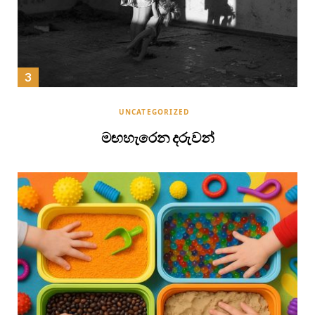
UNCATEGORIZED
මඟහැරෙන දරුවන්