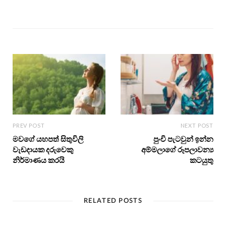
PREV POST
NEXT POST
මවගේ යහපත් සිතුවිලි
පුංචි පැටවුන් ඉන්න
වැඩදායක දරුවෙකු
අම්මලාගේ රූපලාවන්‍ය
නිර්මාණය කරයි
කටයුතු
RELATED POSTS