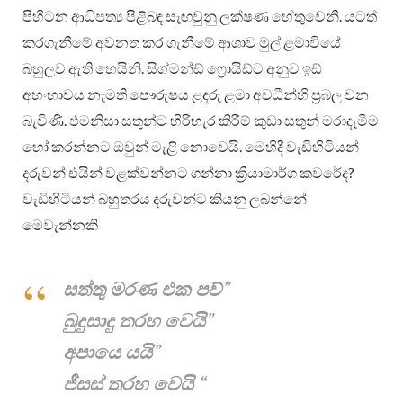
පිහිටන ආධිපත්‍ය පිළිබඳ සැඟවුනු ලක්ෂණ හේතුවෙනි. යටත්
කරගැනීමේ අවනත කර ගැනීමේ ආශාව මුල් ළමාවියේ
බහුලව ඇති හෙයිනි. සිග්මන්ඞ් ෆ්‍රොයිඞ්ට අනුව ඉඞ්
අහංභාවය නැමති පෞරුෂය ළදරු ළමා අවධීන්හි ප්‍රබල වන
බැවිණි. එමනිසා සතුන්ට හිරිහැර කිරීම් කුඩා සතුන් මරාදැමීම
හෝ කරන්නට ඔවුන් මැළි නොවෙයි. මෙහිදී වැඩිහිටියන්
දරුවන් එයින් වළක්වන්නට ගන්නා ක්‍රියාමාර්ග කවරේද?
වැඩිහිටියන් බහුතරය දරුවන්ට කියනු ලබන්නේ
මෙවැන්නකි
සත්තු මරණ එක පව්”
බුදුසාදු තරහ වෙයි”
අපායෙ යයි”
ජීසස් තරහ වෙයි “