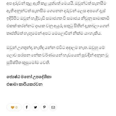
අප දරුවන් තුළ ඇති කළ යුත්තේ මෙයයි. ඔවුන්ටත් සැනසීම
ඇති අනුන්ටත් සැනසීම ගෙනෙන දරුවන් ලෙස අපගේ දෑස්
ඉදිරිපිට ඔවුන් හැදීවැඩී සමාජගත වී සමාජය නිවුනු සාමාකාමී
එකක් කරන්නට දායක වනු අයුරු සතුටු සිතින් දැකබලා ගෙන්
තෘප්තිමත් හැඟුමෙන් අපට මෙලොවින් නික්ම යා හැකිය.
ඔවුන් උගතුන්ද, නැතිද යන්න එවිට අදාලම නැත. ඔවුහු මේ
ලොව සරසන නේක වර්ණයෙන් හැඩයෙන් සුවඳින් අනූන වූ
සුපිෂ්පිත කුසුමෝම වෙති.
ජ්‍යෙෂ්ඨ මනෝ උපදේශිකා
එෂාමා කාරියකරවන
0