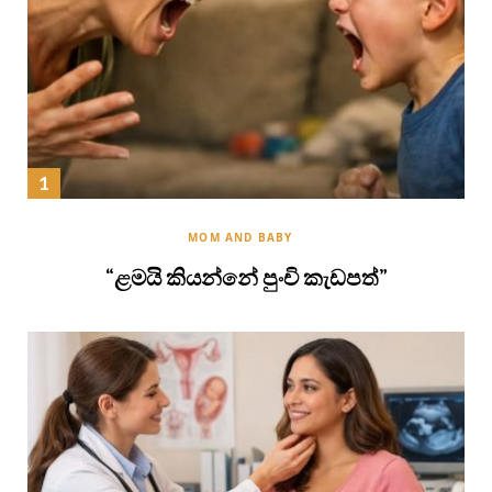
MOM AND BABY
“ළමයි කියන්නේ පුංචි කැඩපත්”