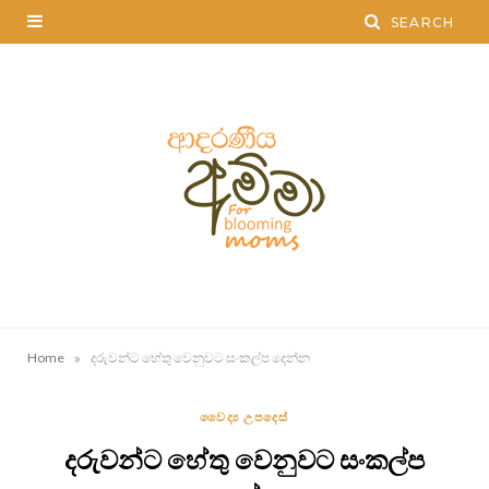
»
Home
දරුවන්ට හේතු වෙනුවට සංකල්ප දෙන්න
වෛද්‍ය උපදෙස්
දරුවන්ට හේතු වෙනුවට සංකල්ප