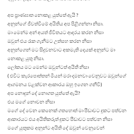
අප ප්‍රාණඝාත නොකළ යුත්තේ ඇයි ?
අනුන්ගේ ජීවත්වීමේ අයිතිය අප පිළිගන්නා නිසා.
මා මෙන්ම අන් අයත් ජීවිතයට ආදරය කරන නිසා
ඔවුන් එය රැක ගැනීමට උත්සහ කරන නිසා
අනුන්ගෙන් මට සිදුවනවාට අකමැති දෙයක් අනුන්ට මා
නොකළ යුතු නිසා.
ලෝකය මට මෙන්ම ඔවුන්ටත් අයිති නිසා
( එවිට කැරපොත්තන් මීයන් මරා දමනවා වෙනුවට ඔවුන්ගේ
ආගමනය වළක්වන ආකාරය ඔහු ඉගෙන ගනීවි)
අප නොදුන් දේ නොගත යුත්තේ ඇයි?
එය මගේ නොවන නිසා
මගේ දේ වෙන කෙනෙක් ගතහොත් මා පීඩාවට දුකට පත්වන
ආකාරයට එය අයිතිකරුත් දුකට පීඩාවට පත්වන නිසා
මගේ යුතුකම අනුන්ට අයිති දේ ඔවුන් වෙනුවෙන්