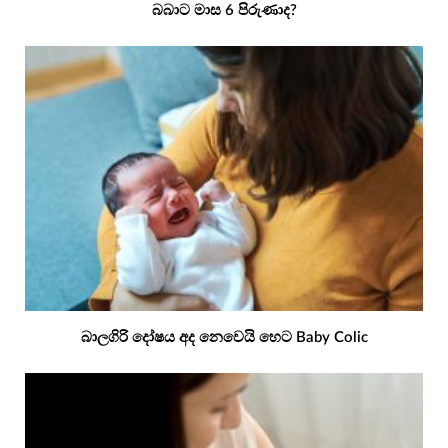
බබාට මාස 6 පිරුණාද?
බාලගිරි දෝෂය අද නෙවෙයි හෙට Baby Colic