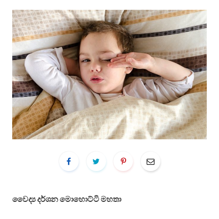
වෛද්‍ය දර්ශන මොහොට්ටි මහතා