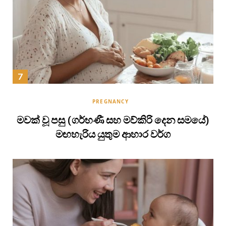
PREGNANCY
මවක් වූ පසු (ගර්භණී සහ මව්කිරි දෙන සමයේ)
මඟහැරිය යුතුම ආහාර වර්ග