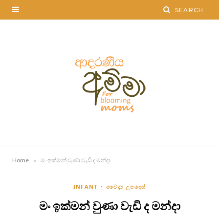
»
Home
මං ඉක්මන් වුණා වැඩි ද මන්දා
INFANT
වෛද්‍ය උපදෙස්
මං ඉක්මන් වුණා වැඩි ද මන්දා