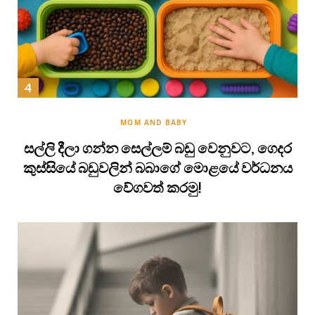
MOM AND BABY
සල්ලි දීලා ගන්න සෙල්ලම් බඩු වෙනුවට, ගෙදර
කුස්සියේ බඩුවලින් බබාගේ මොළයේ වර්ධනය
වේගවත් කරමු!