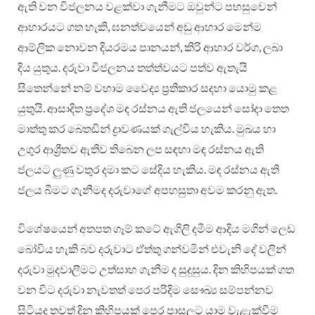
ඇති වන විජලනය වළක්වා ගැනීමට ඔවුන්ට පහසුවෙන්
ආහාරයට ගත හැකි, ඝනත්වයෙන් අඩු ආහාර මෙන්ම
ආම්ලික නොවන දියරමය පානයන්, කිරි ආහාර වර්ග, ලබා
දිය යුතුය. දරුවා විජලනය තත්ත්වයට පත්ව ඇතැයි
සිතෙන්නේ නම් වහාම වෛද්‍ය ප්‍රතිකාර සදහා යොමු කළ
යුතුයි. ආසාදිත ප්‍රදේශ මඳ රස්නය ඇති ජලයෙන් සෝදා තෙත
මාත්තු කර බෙතඩින් ද්‍රාවණයක් ගැල්විය හැකිය. මුඛය හා
උගුර ආශ්‍රීතව ඇතිව තිබෙන ලප සඳහා මඳ රස්නය ඇති
ජලයට ලුණු වතුර දමා කට සේදිය හැකිය. මඳ රස්නය ඇති
ජලය බීමට ගැනීමද දරුවාගේ අපහසුතා අවම කරනු ඇත.
විශේෂයෙන් අතපත ගෑම් කටේ ඇගිලි දමීම ආදිය මගින් ලෙඩ
බෝවිය හැකි බව දරුවාට ඒත්තු ගන්වමින් එවැනි දේ වලින්
දරුවා මුදවාලීමට උත්සාහ ගැනීම ද සුදුසුය. දින කිහිපයක් ගත
වන විට දරුවා නැවතත් පෙර පරිදිම සෞඛ්‍ය සම්පන්නව
සිටියද තවත් දින කිහිපයක් පෙර පාසලට යාම වැළැක්වීම