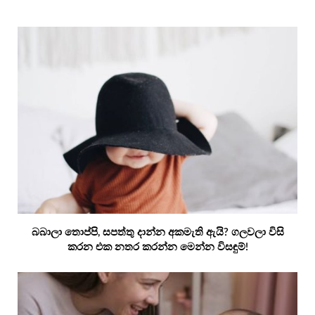
බබාලා තොප්පි, සපත්තු දාන්න අකමැති ඇයි? ගලවලා විසි
කරන එක නතර කරන්න මෙන්න විසඳුම්!