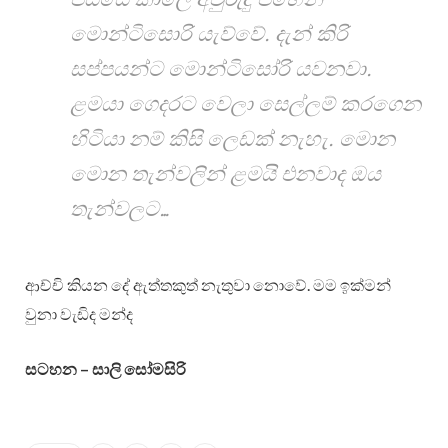
පස්සේ කාලේ අවුරුදු පහෙන්
මොන්ටිසොරි යැව්වේ. දැන් කිරි
සප්පයන්ට මොන්ටිසෝරි යවනවා.
ළමයා ගෙදරට වෙලා සෙල්ලම් කරගෙන
හිටියා නම් කිසි ලෙඩක් නැහැ. මොන
මොන තැන්වලින් ළමයි එනවාද ඔය
තැන්වලට…
ආච්චි කියන දේ ඇත්තකුත් නැතුවා නොවේ. මම ඉක්මන්
වුනා වැඩිද මන්ද
සටහන – සාලි සෝමසිරි