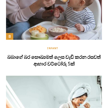
INFANT
බබාගේ බර සෞඛ්‍යමත් ලෙස වැඩි කරන රසවත්
ආහාර වට්ටෝරු 5ක්