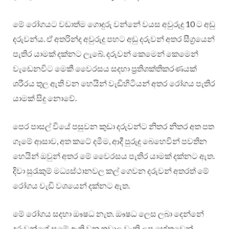
මේ රෝගයට වඩාත්ම ගොදුරු වන්නේ වයස අවුරුදු 10 ට අඩු
දරුවන්ය. ඒ අතරින්ද අවුරුදු පහට අඩු දරුවන් අතර සීග්‍රයෙන්
පැතිර යාමක් දක්නට ලැබේ. දරුවන් කෙමෙන් කෙමෙන්
වැඩෙනවිට මෙකී වෛරසය සදහා ප්‍රතිශක්තිකරණයක්
ශරීරය තුල ඇති වන හෙයින් වැඩිහිටියන් අතර රෝගය පැතිර
යාමක් සිදු නොවේ.
පෙර පාසල් වියේ පසුවන කුඩා දරුවන්ට නිතර නිතර අත පත
ගෑමේ ආසාව, අත කටේ දමීම, ආදී පුරුදු බෙහෙවින් පවතින
හෙයින් ඔවුන් අතර මේ වෛරසය පැතිර යාමක් දක්නට ඇත.
දිවා සුරැකුම් මධ්‍යස්ථානවල කල් ගෙවන දරුවන් අතරත් මේ
රෝගය වැඩි වශයෙන් දක්නට ඇත.
මේ රෝගය සදහා ඖෂධ නැත. ඖෂධ ලෙස ලබා දෙන්නේ
දරුවන්ගේ සමේ ඇති වන තුවාල වැනි ලප හේතුවෙන්