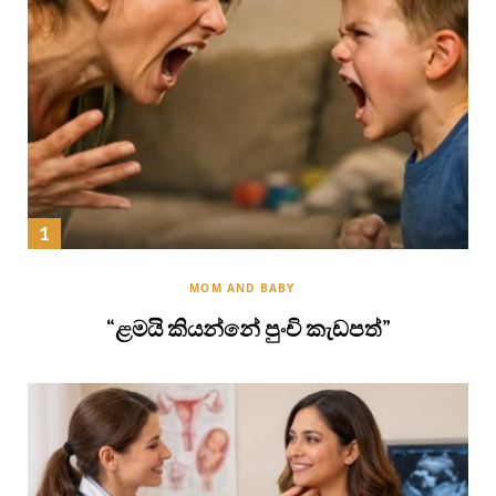
MOM AND BABY
“ළමයි කියන්නේ පුංචි කැඩපත්”