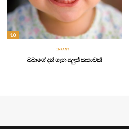
INFANT
බබාගේ දත් ගැන අලුත් කතාවක්