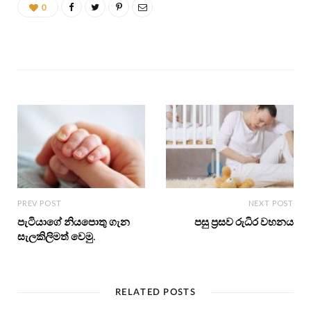
0
PREV POST
NEXT POST
පැටියාගේ නියපොතු ගැන
පසු ප්‍රසව රුධිර වහනය
සැලකිලිමත් වෙමු.
RELATED POSTS