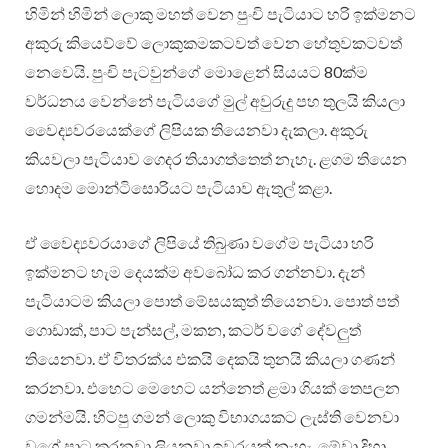
හිමින් හිමින් ලොකු මහත් වෙන පුංචි පැටියාට හරි ඉක්මනට
අකුරු කියෙව්වේ ලොකුකමකටවත් වෙන හේතුවකටවත්
නෙවෙයි. පුංචි පැටවුන්ගේ මොළෙන් සියයට 80ක්ම
වර්ධනය වෙන්නේ පැටියගේ මුල් අවුරුදු පහ තුලයි කියලා
වෛද්‍යවරයෙක්ගේ ලිපියක තියෙනවා දැකලා. අකුරු
කියවලා පැටියාව ගෙදර තියාගත්තෙත් නැහැ. ළගම තියෙන
හොදම මොන්ටිසොරියට පැටියාව ඇතුල් කළා.
ඒ වෛද්‍යවරයාගේ ලිපියේ තිබුණා වගේම පැටියා හරි
ඉක්මනට හැම දෙයක්ම අවබෝධ කර ගන්නවා. දැන්
පැටියාටම කියලා පොත් මේසයකුත් තියෙනවා. පොත් පත්
ගොඩාක්, පාට පැන්සල්, මකන, කටර් වගේ දේවලුත්
තියෙනවා. ඒ විතරක්ය එකයි දෙකයි තුනයි කියලා ගණන්
කරනවා. එහෙට මෙහෙට යන්නෙත් ළමා ගියක් තෙපලන
ගමන්මයි. හිටපු ගමන් ලොකු විභාගයකට ලැස්ති වෙනවා
වගේ පාට කරනවා ලියනවා ඉවරයක් නැහැ. මේවා දිහා