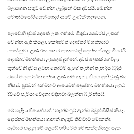
බලාගෙන සතුට වෙන්න ලැබුනේ ටික දවසයි. මෙන්න
මොන්ටිසෝරියෙන් ගෙදර ආවේ උණක් හදාගෙන.
පළවෙනි දවස් දෙකේ උණ ගත්තම හිතුවා වෛරස් උණක්
වෙන්න ඇති කියලා. කෝකටත් දොස්තර මහත්තයට
පෙන්නුවා. උණ එනකොට පැනඩොල් දෙන්න කියලා විතරයි
දොස්තර මහත්තයා උපදෙස් දුන්නේ. දවස් දෙකක් ගෙවිලා
තුන්වෙනි දවස ලබන කොටම ඇගේ තැනින් තැන දිය බුබුළු
වගේ මතුවෙන්න ගත්තා. උණ නම් නැහැ. හිතට ඇති වුණු බය
නිසාම පුළුවන් ඉක්මනට ආයෙමත් දොස්තර මහත්තයා ළගට
දිව්වේ පැටියා වේදනා විඳිනවා බලන්න බැරි නිසයි.
මේ හැදිලා තියෙන්නේ ” හෑන්ඩ් ෆුට් ඇන්ඩ් මවුත් ඩිසීස් කියල
දොස්තර මහත්තයා ගානක් නැතුව කිව්වාට මොකක්ද
පැටියට හැදුනු මේ ලෙඩේ හරියටම මොකක්ද කියලා සැක