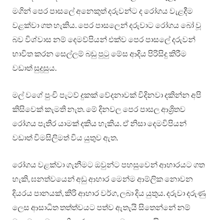
මගින් පෙර පාසලේ අනෙකුත් දරුවන්ට ද රෝගය වැළදීම
වළක්වා ගත හැකිය. පෙර පාසලෙන් දරුවාට රෝගය බෝ වූ
බව විශ්වාස නම් දෙමව්පියන් එක්ව පෙර පාසලේ දරුවන්
භාවිත කරන සෙල්ලම් බඩු පුටු මේස ආදිය පිරිසිදු කිරීම
වඩාත් සුදුසුය.
මල් වගේ පුංචි පැටව් දුකක් වේදනාවක් විදිනවා දකින්න අපි
කිසිවෙක් කැමති නැත. මේ දිනවල පෙර පාසල ආශ්‍රිතව
රෝගය පැතිර යාමක් දකිය හැකිය. ඒ නිසා දෙමවිපියන්
වඩාත් විමසිලිමත් විය යුතුව ඇත.
රෝගය වළක්වා ගැනීමට ඔවුන්ට පහසුවෙන් ආහාරයට ගත
හැකි, ඝනත්වයෙන් අඩු ආහාර මෙන්ම ආම්ලික නොවන
දියරය පානයක්, කිරි ආහාර වර්ග, ලබා දිය යුතුය. දරුවා දරුණු
ලෙස ආසාධිත තත්ත්වයට පත්ව ඇතැයි සිතෙන්නේ නම්