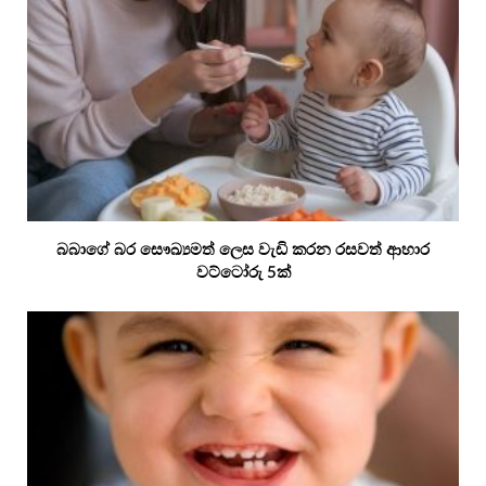
බබාගේ බර සෞඛ්‍යමත් ලෙස වැඩි කරන රසවත් ආහාර
වට්ටෝරු 5ක්