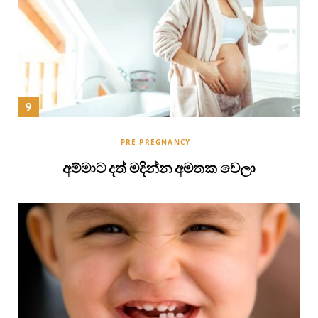
PRE PREGNANCY
අම්මාට දත් මදින්න අමතක වෙලා