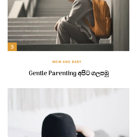
MOM AND BABY
Gentle Parenting අපිට ගලපමු