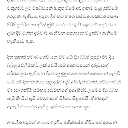
වකුගඩුවලට විෂබීජයක් ඇතුළු වීමේ අවදානම වැළැක්වීමේ
අරමුණ ඇතිවය. දරුවා දිනකට හතර පස් වතාවක්වත් සෝදා
පිරිසිදු කිරීම හා අයිස් ක්‍රිම්, යෝගට් වැනි කෑම වර්ග දරුවාට
ලබා දීම මගින් දරුවාට ඇති වන අපහසුතා වළක්වා ගැනීමේ
හැකියාව ඇත.
දින තුනක් පමණ ගෙවී යන විට මේ දිය බුබුළු පුපුරා එම දිය
බුබුළ වේලීමකට ලක් වෙයි. මේ ආකාරයෙන් දරුවාගේ
ශරීරය පුරා ඇති වන වියළුනු බුබුළු කෙමෙන් කෙමෙන් ගැලවී
යයි. මේ දින කිහිපය තුල දරුවා දඩි අසීරුතාවයක්, වේදනාවක්
විද දරා ගනියි. සමහර දරුවන්ගේ දණ හිස්වල මෙම දිය බුබුළු
පැමිණි විට දැඩි වේදනාවක් විඳීමට සිදු වෙයි. නින්දෙන්
ඇහැරී එකවරම ඇවිද ගැනීමට පවා අපහසුය.
ආසාදිත දරුවන් ආහාර ගැනීම ප්‍රතික්ෂේප කිරීම හේතුවෙන්