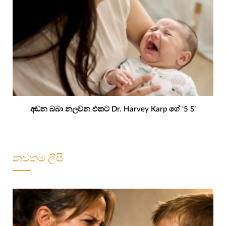
අඬන බබා නලවන එකට Dr. Harvey Karp ගේ ‘5 S’
නවතම ලිපි