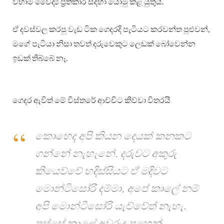
වහාම වෛද්‍ය ප්‍රතිකාර සදහා යොමු කළ යුතුයි.
ඒ දවස්වල කරපු වැඩ ටික ගෙදරදි පැටියට කරවන්ත පූළුවන්,
මගේ පැටියා නිසා තවත් දරුවෙකුට ලෙඩක් බෝවෙන්න
ඉඩක් තිබ්බේ නෑ.
ගෙදර ඇවිත් මේ විස්තරේ ආච්චිට කිව්වා විතරයි
කොහෙද අපි කියන දෙයක් කනකට
ගන්නේ නැහැනේ. දරුවට අකුරු
කියෙව්වේ හදිස්සියට ඒ මදිවට
මොන්ටිසෝරි දම්මා, අපේ කාලේ නම්
අපි මොන්ටිසෝරි යැව්වේත් නැහැ.