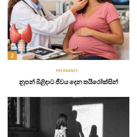
PREGNANCY
නූපන් බිළිඳාට ජීවය දෙන තයිරෝක්සින්