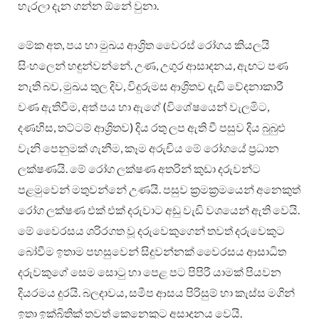
හැරලා දැන ගන්න ඕනේ වුනා.
මේක අත, පය හා මුඛය ආශ්‍රිත වෛරස් රෝගය කියලයි
සිංහලෙන් හඳුන්වන්නේ. උණ, උගුර ආසාදනය, ඇඟට පණ
නැති බව, මුඛය තුල දිව, විදුරුමස ආශ්‍රිතව දැඩි වේදනාකාරී
වණ ඇතිවීම, අත් පය හා ඇගේ (විශේෂයෙන් වැලමිට,
දණහිස, තට්ටම් ආශ්‍රිතව) දිය රතු ලප ඇති වී පසුව දිය බුබුළු
වැනි පෙනුමක් ගැනීම, කෑම අරුචිය මේ රෝගයේ ප්‍රධාන
ලක්ෂණයි. මේ රෝග ලක්ෂණ අතරින් කුඩා දරුවන්ට
පළමුවෙන් මතුවන්නේ උණයි. පසුව ක්‍රමක්‍රමයෙන් අනෙකුත්
රෝග ලක්ෂණ එක් එක් දරුවාට අඩු වැඩි වශයෙන් ඇති වෙයි.
මේ වෛරසය ශරිරගත වූ දරුවෙකුගෙන් තවත් දරුවෙකුට
බෝවීම ඉතාම පහසුවෙන් සිදුවන්නක් වෛරසය ආසාධිත
දරුවකුගේ සෙම සොටු හා පෙළ පට පිපිරී යාමක් පියවන
දියරමය දුරයි. බලදාවය, සමීප ආසය පිරිසුම් හා කැස්ස මගින්
ඉතා ඉක්බිතික් තවත් කෙනෙකුට අසාදනය වෙයි.