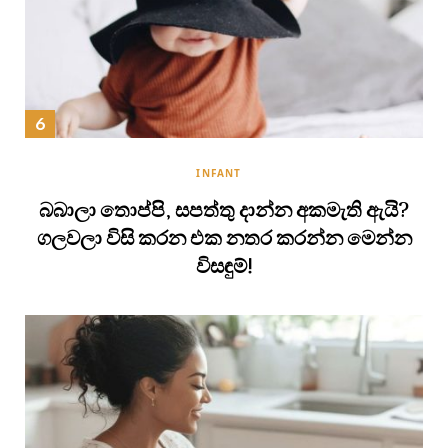
INFANT
බබාලා තොප්පි, සපත්තු දාන්න අකමැති ඇයි?
ගලවලා විසි කරන එක නතර කරන්න මෙන්න
විසඳුම්!