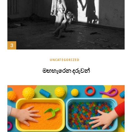
UNCATEGORIZED
මඟහැරෙන දරුවන්