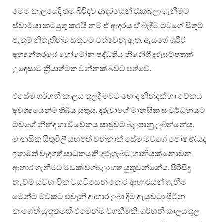
මෙම කාලයේදී තම බිරිදව ආදරයෙන් රැකබලා ගැනීමට
ස්වාමියා කටයුතු කරයි නම් ඒ ආදරය ඒ බැදීම මවගේ සිතුම්
පැතුම් නිතැතින්ම සතුටට පත්වෙනු ඇත. ඇයගේ ශරීර
අභ්‍යන්තරයේ හෝමෝන පද්ධතිය නිරෝගී දරුසම්පතක්
උදෙසාම ක්‍රියාත්මක වන්නක් බවට පත්වේ.
එසේම ගර්භනී කාලය තුලදී මවට හොද නින්දක් හා වේකය
අවශ්‍යයෙන්ම තිබිය යුතුය. දරුවාගේ මානසික සංවර්ධනයට
මවගේ නින්ද හා විවේකය සෘජුවම බලපානු ලබන්නේය.
මානසික සිතුවිලි යහපත් වන්නාක් සේම මවගේ පෝෂණයද
ඉතාමත් වැදගත් සාධකයකි. දරුගැබට හානියක් නොවන
ආහාර ගැනීමට මවක් වගබලා ගත යුතුවන්නේය. පිරිසිදු
නැව්ම් ස්වභාවික වසවිසෙන් තොර ආහාරයන් ගැනීම
මෙන්ම මවකට එවැනි ආහාර ලබා දීම ඇයවටා සිටින
කාගේත් යුතුකමකි එමෙන්ම වගකීමකි. ගර්භනී කාලයතුල