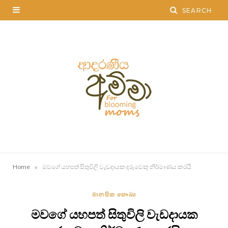
»
Home
මවගේ යහපත් සිතුවිලි වැඩදායක දරුවෙකු නිර්මාණය කරයි
මානසික සෞඛ්‍ය
මවගේ යහපත් සිතුවිලි වැඩදායක