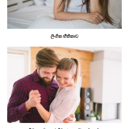
ලිංගික භීතිකාව