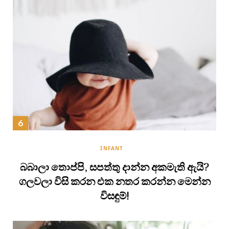
INFANT
බබාලා තොප්පි, සපත්තු දාන්න අකමැති ඇයි?
ගලවලා විසි කරන එක නතර කරන්න මෙන්න
විසඳුම්!