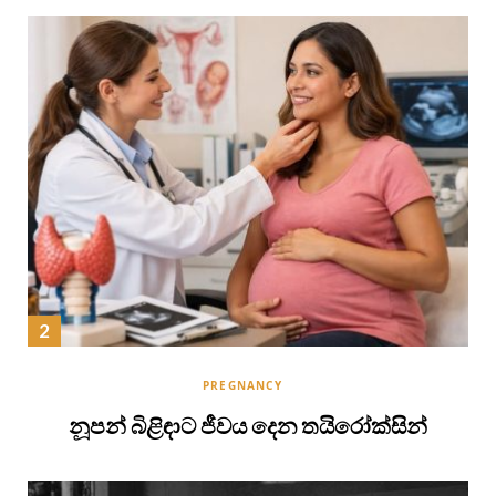
PREGNANCY
නූපන් බිළිඳාට ජීවය දෙන තයිරෝක්සින්