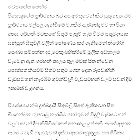
මවකගේම මෙන්ම
පියෙකුගේම ප්‍රාර්ථනය බව අප අමුතුවෙන් කිව යුතු නැත. එම
ප්‍රාර්ථනය මල්පල ගැන්වීමේ වගකීම ඇත්තේද මව හා පියා
අතය. ගර්භනී මවකගේ සිතුම් පැතුම් හැම විටම සතුටුදායක
සන්සුන් සිතුවිලි වලින් පෝෂණය කර ගැනීමෙන් නිරෝගි
සෞඛ්‍ය සම්පන්න දරුවෙකු බිහිකිරීමේ මූලික අඩිතාලම
වැටෙනු ඇත. ගර්භනී කාලය තුල මවක් සිත නිවෙන
පොත්පත් කියවීම සිතට සතුට ගෙන දෙන රූපවාහිනී
වැඩසටහන් නැරඹීම ගුවන්විදුලි වැඩසටහන් වලට සවන් දීම
ඉතාමත් වැදගත්ය.
විශේෂයෙන්ම දුක්ඛදායී සිතුවිලි සිතේ ඇතිකරන සිත
බියගන්වන රූපරාමු නැරඹීම හෝ ගුවන් විදුලි වැඩසටහන්
වලට සවන් දීම කිසිවිටෙකත් නොකළ යුත්තකි. තමන් අදහන
ආගමට වැඩි නැඹුරුවක් දක්වා ආගමානූකූලව තම ජීවිතය