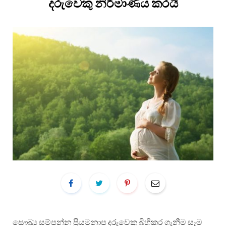
දරුවෙකු නිර්මාණය කරයි
සෞඛ්‍ය සම්පන්න ප්‍රියමනාප දරුවෙකු බිහිකර ගැනීම සෑම