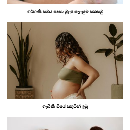
ගර්භණී සමය සඳහා මූල්‍ය සැලසුම් සකසමු
ගැබිණි වියේ සතුටින් ඉමු