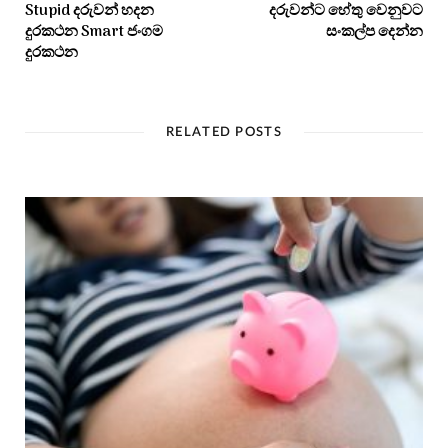
Stupid දරුවන් හදන
දරුවන්ට හේතු වෙනුවට
දුරකථන Smart ජංගම
සංකල්ප දෙන්න
දුරකථන
RELATED POSTS