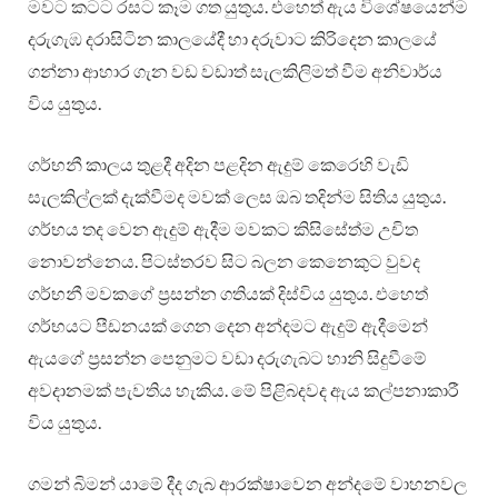
මවට කටට රසට කෑම ගත යුතුය. එහෙත් ඇය විශේෂයෙන්ම
දරුගැඹ දරාසිටින කාලයේදී හා දරුවාට කිරිදෙන කාලයේ
ගන්නා ආහාර ගැන වඩ වඩාත් සැලකිලිමත් වීම අනිවාර්ය
විය යුතුය.
ගර්භනී කාලය තුළදී අදින පළදින ඇදුම් කෙරෙහි වැඩි
සැලකිල්ලක් දැක්වීමද මවක් ලෙස ඔබ තදින්ම සිතිය යුතුය.
ගර්භය තද වෙන ඇදුම් ඇදීම මවකට කිසිසේත්ම උචිත
නොවන්නෙය. පිටස්තරව සිට බලන කෙනෙකුට වුවද
ගර්භනී මවකගේ ප්‍රසන්න ගතියක් දිස්විය යුතුය. එහෙත්
ගර්භයට පීඩනයක් ගෙන දෙන අන්දමට ඇදුම් ඇදීමෙන්
ඇයගේ ප්‍රසන්න පෙනුමට වඩා දරුගැබට හානි සිදුවීමේ
අවදානමක් පැවතිය හැකිය. මේ පිළිබදවද ඇය කල්පනාකාරී
විය යුතුය.
ගමන් බිමන් යාමේ දීද ගැබ ආරක්ෂාවෙන අන්දමේ වාහනවල