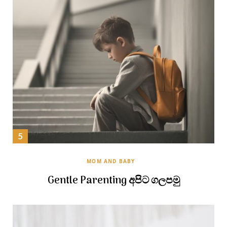
MOM AND BABY
Gentle Parenting අපිට ගලපමු