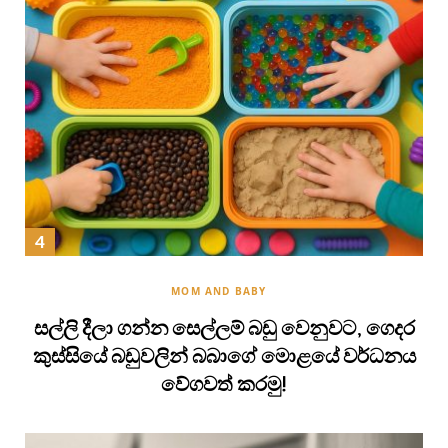
MOM AND BABY
සල්ලි දීලා ගන්න සෙල්ලම් බඩු වෙනුවට, ගෙදර
කුස්සියේ බඩුවලින් බබාගේ මොළයේ වර්ධනය
වේගවත් කරමු!