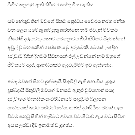
විවිධ බලපෑම් ඇති කිරීමට හේතු විය හැකිය.
යම් හේතුවකින් මවගේ සිතට ක්‍රෝධය වෛරය තරහ ජනිත
වන ලෙස යමෙකු කටයුතු කරන්නේ නම් එවැනි මවකට
නිරෝගි දරුවෙකු නොව මෙලොවට බිහි කිරීමට සිදුවන්නේ
අවුල් වූ මනසකින් පෝෂණය වූ දරුවෙකි. මෙසේ උපදින
දරුවාට දිගින් දිගටම පීඩනයන් එල්ල වන්නේ නම් ඔහුගේ
ජීවිතයට අදුරු ආගාධයකට ඇදවැටීමට ඉඩ ඇත්තේය.
තවද මවගේ සිතට දුක්ඛදායී සිතුවිලි ඇති නොවිය යුතුය.
දුක්ඛදායී සිතුවිලි මවගේ මනසට ඇතුළු වුවහොත් එයද
දරුවාගේ මානසික සංවර්ධනයට සෘජුවම බලාපන
සාධකයක් බවට පත්වන්නේය. ගැබක් දරාසිටින මවක් හැම
විටම සතුටු සිතින් තැබීමට අවශ්‍ය වටාපිටාව ඇය වටා සිටින
අය සලස්වා දීම ඉතාමත් වැදගත්ය.