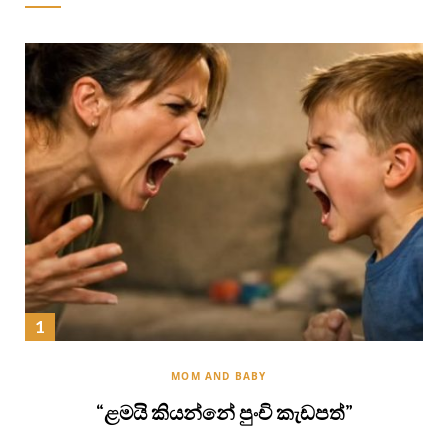
MOM AND BABY
“ළමයි කියන්නේ පුංචි කැඩපත්”