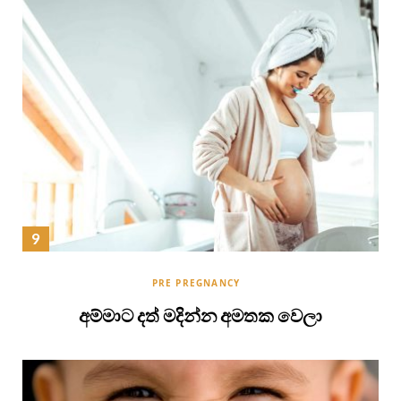
PRE PREGNANCY
අම්මාට දත් මදින්න අමතක වෙලා