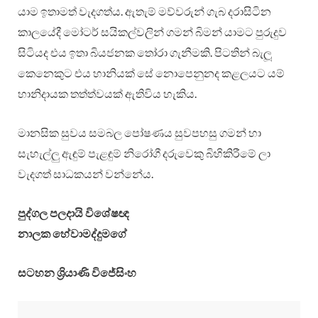
යාම ඉතාමත් වැදගත්ය. ඇතැම් මව්වරුන් ගැබ දරාසිටින
කාලයේදී මෝටර් සයිකල්වලින් ගමන් බිමන් යාමට පුරුදුව
සිටියද එය ඉතා බියජනක තෝරා ගැනීමකි. පිටතින් බැලූ
කෙනෙකුට එය හානියක් සේ නොපෙනුනද කළලයට යම්
හානිදායක තත්ත්වයක් ඇතිවිය හැකිය.
මානසික සුවය සමබල පෝෂණය සුවපහසු ගමන් හා
සැහැල්ලු ඇඳුම් පැළඳුම් නිරෝගී දරුවෙකු බිහිකිරීමේ ලා
වැදගත් සාධකයන් වන්නේය.
පුද්ගල පලදායි විශේෂඥ
නාලක හේවාමද්දුමගේ
සටහන ශ්‍රියාණි විජේසිංහ