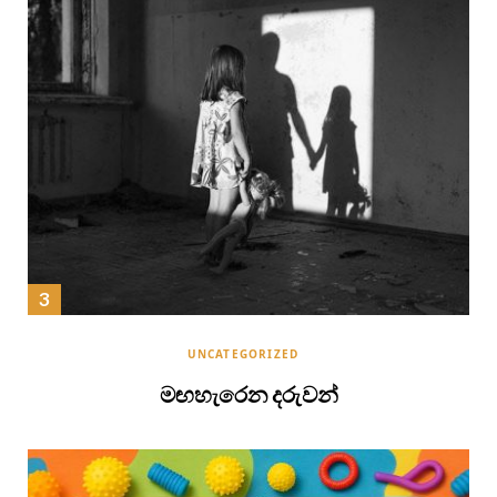
UNCATEGORIZED
මඟහැරෙන දරුවන්