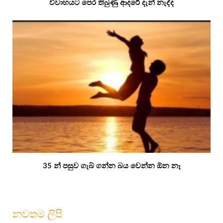
විවාහයට පෙර තිබුණු ආදරේ දැන් නැද්ද
35 න් පසුව ගැබ් ගන්න බය වෙන්න ඕන නෑ
නවතම ලිපි