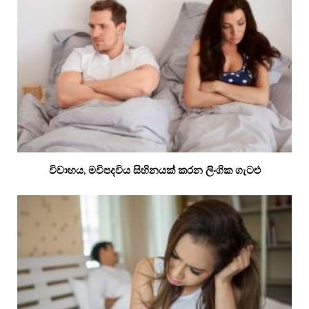
විවාහය, මවිපදවිය සිහිනයක් කරන ලිංගික ගැටළු