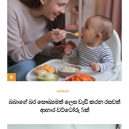
INFANT
බබාගේ බර සෞඛ්‍යමත් ලෙස වැඩි කරන රසවත්
ආහාර වට්ටෝරු 5ක්