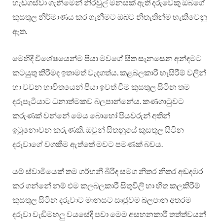
හැඩගස්වා ගැනීමෙන් නිරවුල් මනසක් ඇති දරුවෙකු ඔබගේ
කුසතුල නිර්මාණය කර ගැනීමට ඔබට නිතැතින්ම හැකිවෙනු
ඇත.
මෙහිදී විශේෂයෙන්ම පියා මවගේ සිත සැනසෙන අන්දමට
කටයුතු කිරීමද ඉතාමත් වැදගත්ය. කළබලකාරී හැසිරීම් වලින්
හා වචන භාවිතයෙන් පියා ඉවත් වීම කුසතුල සිටින තම
දරුපැටියාට ධනාත්මකව බලපාන්නේය. කණගාටුවට
කරුණක් වන්නේ මෙය බොහෝ පියවරුන් අතින්
ඉටුනොවන කරුණකි. ඔවුන් සිතනුයේ කුසතුල සිටින
දරුවාගේ වගකීම ඇත්තේ මවට පමණක් බවය.
යම් ස්වාමියෙක් තම ගර්භනී බිරිද සමග නිතර නිතර අඩදඹර
කර ගන්නේ නම් එම කලබලකාරී සිතුවිලි හා හිත කලකිරීම්
කුසතුල සිටින දරුවාට මානසට සෘජුවම බලපාන අතරම
දරුවා වැඩිමහලු වයසේදී පවා මෙම අසහනකාරී තත්ත්වයන්