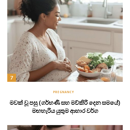
PREGNANCY
මවක් වූ පසු (ගර්භණී සහ මව්කිරි දෙන සමයේ)
මඟහැරිය යුතුම ආහාර වර්ග