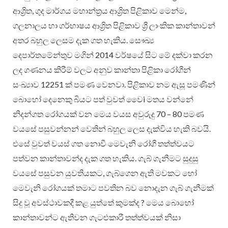
ආශ්‍රිත, ගුද මාර්ගය මහාන්ත්‍රය ආශ්‍රිත පිළිකාව මෙන්ම,
ගලනාලය හා ගර්භාෂය ආශ්‍රිත පිළිකාව ශ්‍රී ලාංකික කාන්තාවන්
අතර බහුල ලෙසම දැක ගත හැකිය. සෞඛ්‍ය
දෙපාර්තමේන්තුව මගින් 2014 වර්ෂයේ සිට මේ දක්වා කරන
ලද ගණනය කිරීම් වලට අනුව කාන්තා පිළිකා රෝගීන්
සංඛ්‍යාව 12251 ක් පමණ වෙනවා. පිළිකාව නම ඇසූ පමණින්
බොහෝ දෙනෙකු බියට පත් වුවත් වෛi මතය වන්නේ
නිදන්ගත රෝගයක් වන මෙය වයස අවුරුදු 70 – 80 පමණ
වයසේ පසුවන්නන් වෙතින් බහුල ලෙස දැක්විය හැකි බවයි.
එසේ වුවත් වයස් ගත නොවී මෙවැනි රෝගී තත්ත්වයට
පත්වන කාන්තාවන්ද දැක ගත හැකිය. ගැබ් ගැනීමට සුදුසු
වයසේ පසුවන යුවතියකට, ගැබ්ගෙන ඇති මවකට හෝ
මෙවැනි රෝගයක් තමාට පවතින බව නොදැන ගැබ් ගැනීමක්
සිදු වූ අවස්ථාවකදී කළ යුත්තේ කුමක්ද ? මෙය බොහෝ
කාන්තාවන්ට ඇතිවන ගැටළුකාරී තත්ත්වයක් නිසා