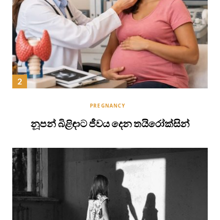
PREGNANCY
නූපන් බිළිඳාට ජීවය දෙන තයිරෝක්සින්