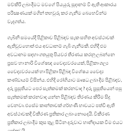
මව්කිරි ලබා දීමට මවගේ පියයුරු සූදානම් වී ඇති ආකාරය
පරීක්‍ෂණයක් මගින් තහවුරු කර ගැනීම බෙහෙවින්ම
වැදගත්ය.
ගැබිනි සමයේදී පිළිකාව පිළිබඳව සැක සහිත අවස්ථාවක්
ඇතිවුවහොත් එය අවධානම් ගැබි ගැනීමකි. එහිදී එම
අවධානම සඳහා ගතයුතු පියවර තීරණය කරනු ලබන්නෙ
ප්‍රසව හා නාරි විශේෂඥ වෛද්‍යවරයෙක්, පිළිකා ශල්‍ය
වෛද්‍යවරයෙක් හා පිළිකා පිළිබඳ විශේෂය වෛද්‍ය
කණ්ඩායම් විසින්ය. එහිදි රෝගියාට ඖෂධ ලබා දීම පිළිබඳව,
දරු ප්‍රසූතියට පෙර සැත්කමක් කරනවාද ? දරු ප්‍රසූතියෙන් පසු
සැත්කමක් කරනවාද යන්න පිළිබඳව තිරණය කිරීම සිදු
වෙනවා. එසේම කාන්තාවක් ගර්භණී භාවයට පත්වී ඇති
අවස්ථාවකදී විකීරණ ප්‍රතිකාර ලබා නොදෙයි. විකීරණ
ප්‍රතිකාර ලබා දීම කුස තුළ සිටින දරුවාට හානිදායක වීම එයට
හේතුවයි.