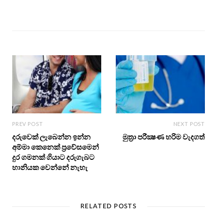
PREV POST
NEXT POST
දරුවෙක් ලැබෙන්න ඉන්න
මුත්‍රා පරීක්‍ෂණ හරිම වැදගත්
අම්මා කෙනෙක් ප්‍රවේසමෙන්
දුර ගමනක් ගියාට දරුගැබට
හානියක වෙන්නේ නැහැ
RELATED POSTS