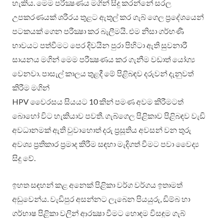
හැකිය. මෙම පරීක්‍ෂණය මගින් සිදු කරන්නේ සරල
උපකරණයක් ශරීරය තුළට ඇතුල් කර ගැබ් ගෙල ප්‍රදේශයෙන්
පටකයක් ගෙන පරීක්‍ෂා කර බැලීමයි. එම නිසා ගර්භණී
භාවයට පත්වීමට පෙර දිවයින පුරා පිහිටා ඇති සුවනාරී
සායනය මගින් මෙම පරීක්‍ෂණය කර ගැනීම වඩාත් යෝග්‍ය
වෙනවා. පාසැල් කාලය තුළදී මේ පිළිබඳව දරුවන් දැනුවත්
කිරීම මගින්
HPV වෛරසය සියයට 10 කින් පමණ අවම කිරීමටත්
බොහෝ විට හැකියාව පවතී. ගැබ්ගෙල පිළිකාව පිළිබඳව වැඩි
අවධානමක් ඇති වුවාහොත් දරු ප්‍රසූතිය අවසන් වන තුරු
අවශ්‍ය ප්‍රතිකාර ප්‍රමාද කිරීම සඳහා මැදිගත් වීමට පවා වෛද්‍ය
සිදු වේ.
ඉහත සඳහන් කළ අනෙක් පිළිකා වර්ග වර්ගය ඉතාමත්
අඩුවෙන්ය. වැඩිපුර අසන්නට ලැබෙන පියයුරු, ඩිම්බ හා
ගර්භාෂ පිළිකා වලින් ආරක්‍ෂා වීමට හොඳම විසඳුම ගැබ්