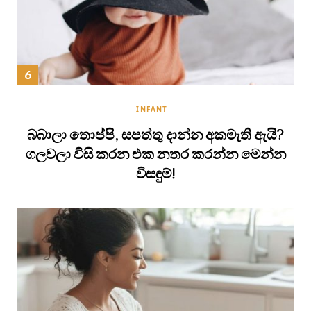
INFANT
බබාලා තොප්පි, සපත්තු දාන්න අකමැති ඇයි?
ගලවලා විසි කරන එක නතර කරන්න මෙන්න
විසඳුම්!