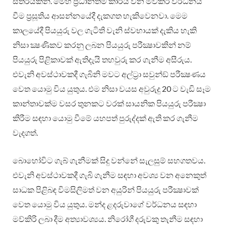
ස්තරයකිනි. මෙහි ප්‍රධානතම කාර්ය වන මව්කිරි වර්ධනය
වීම ප්‍රසූතිය ආසන්නයේදී දැකගත හැකිවෙනවා. මෙම
කාලයේදී පියයුරු වල ගැටිති වැනි ස්වභායක් දැකිය හැකි
නිසා ක්‍ෂණිකව කරනු ලබන පියයුරු පරීක්‍ෂාවකින් නම්
පියයුරු පිළිකාවක් ඇතිදැයි තහවුරු කර ගැනීම අසීරුය.
එවැනි අවස්ථාවකදී ගැබිනි මවට අල්ට්‍රා සවුන්ඞ් පරීක්‍ෂණය
වෙත යොමු විය යුතුය. එම නිසා වයස අවුරුදු 20 ට වැඩි සෑම
කාන්තාවක්ම වසර තුනකට වරක් සායනික පියයුරු පරීක්‍ෂා
කිරීම සඳහා යොමු වීමේ යහපත් පුරුද්දක් ඇති කර ගැනීම
වැදගත්.
බොහෝවිට ගැබ් ගැනීමක් සිදු වන්නේ සැලසුම් සහගතවය.
එවැනි අවස්ථාවකදී ගැබි ගැනීම සඳහා අවශ්‍ය වන අනෙකුත්
සාධක පිළිබඳ විමසිලිමත් වන අයුරින් පියයුරු පරීක්‍ෂාවක්
වෙත යොමු විය යුතුය. මන්ද ළදරුවාගේ වර්ධනය සඳහා
මව්කිරි ලබා දීම අත්‍යාවශ්‍යය. නිරෝගී දරුවකු තැනීම සඳහා