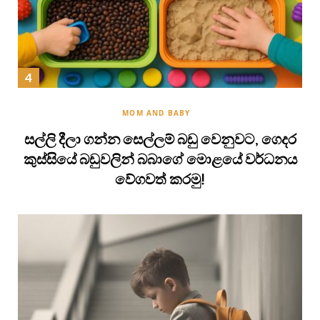
MOM AND BABY
සල්ලි දීලා ගන්න සෙල්ලම් බඩු වෙනුවට, ගෙදර
කුස්සියේ බඩුවලින් බබාගේ මොළයේ වර්ධනය
වේගවත් කරමු!