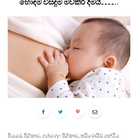
හොඳම විසඳුම මව්කිරි දීමයි…………..
පියයුරු පිළිකාව, ගැබ්ගෙල පිළිකාව, තයිරොයිඞ් ග්‍රන්ථිය