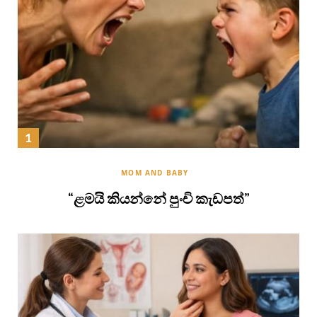
MOM AND BABY
“ළමයි කියන්නේ පුංචි කැඩපත්”