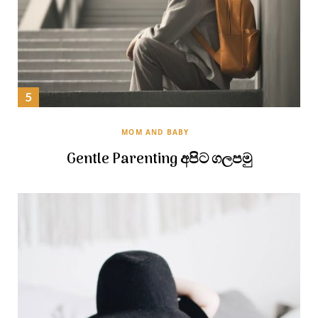
MOM AND BABY
Gentle Parenting අපිට ගලපමු