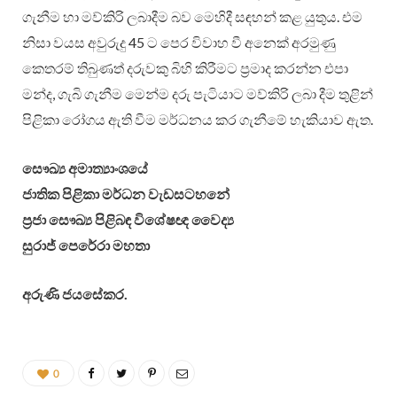
ගැනීම හා මව්කිරි ලබාදීම බව මෙහිදී සඳහන් කළ යුතුය. එම
නිසා වයස අවුරුදු 45 ට පෙර විවාහ වී අනෙක් අරමුණු
කෙතරම් තිබුණත් දරුවකු බිහි කිරීමට ප්‍රමාද කරන්න එපා
මන්ද, ගැබි ගැනීම මෙන්ම දරු පැටියාට මව්කිරි ලබා දීම තුළින්
පිළිකා රෝගය ඇති වීම මර්ධනය කර ගැනීමේ හැකියාව ඇත.
සෞඛ්‍ය අමාත්‍යාංශයේ
ජාතික පිළිකා මර්ධන වැඩසටහනේ
ප්‍රජා සෞඛ්‍ය පිළිබඳ විශේෂඥ වෛද්‍ය
සුරාජ් පෙරේරා මහතා
අරුණි ජයසේකර.
0