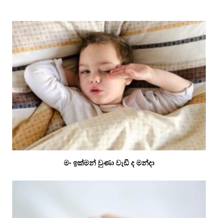
මං ඉක්මන් වුණා වැඩි ද මන්දා