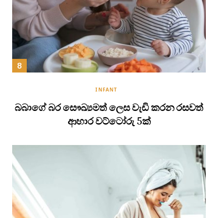
INFANT
බබාගේ බර සෞඛ්‍යමත් ලෙස වැඩි කරන රසවත්
ආහාර වට්ටෝරු 5ක්