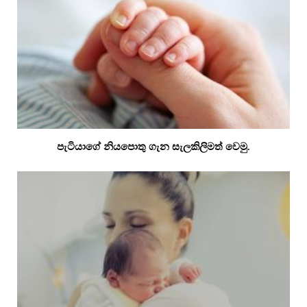
පැටියාගේ නියපොතු ගැන සැලකිලිමත් වෙමු.