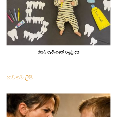
ඔබේ පැටියාගේ පළමු දත
නවතම ලිපි