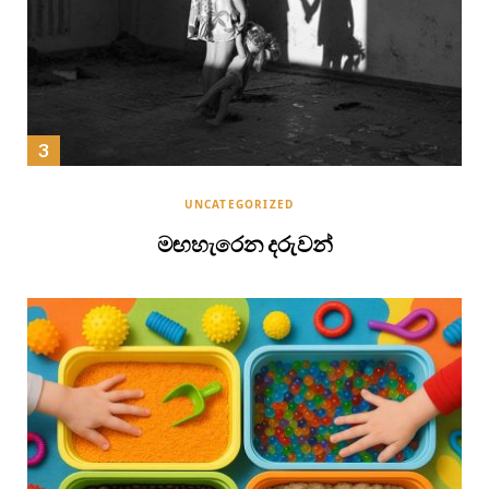
UNCATEGORIZED
මඟහැරෙන දරුවන්