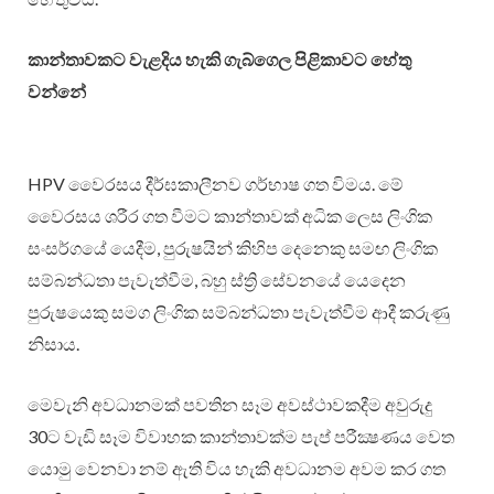
කාන්තාවකට වැළදිය හැකි ගැබ්ගෙල පිළිකාවට හේතු
වන්නේ
HPV වෛරසය දීර්ඝකාලීනව ගර්භාෂ ගත විමය. මේ
වෛරසය ශරීර ගත වීමට කාන්තාවක් අධික ලෙස ලිංගික
සංසර්ගයේ යෙදීම, පුරුෂයින් කිහිප දෙනෙකු සමඟ ලිංගික
සම්බන්ධතා පැවැත්වීම, බහු ස්ත්‍රි සේවනයේ යෙදෙන
පුරුෂයෙකු සමග ලිංගික සම්බන්ධතා පැවැත්වීම ආදී කරුණු
නිසාය.
මෙවැනි අවධානමක් පවතින සෑම අවස්ථාවකදීම අවුරුදු
30ට වැඩි සෑම විවාහක කාන්තාවක්ම පැප් පරීක්‍ෂණය වෙත
යොමු වෙනවා නම් ඇති විය හැකි අවධානම අවම කර ගත