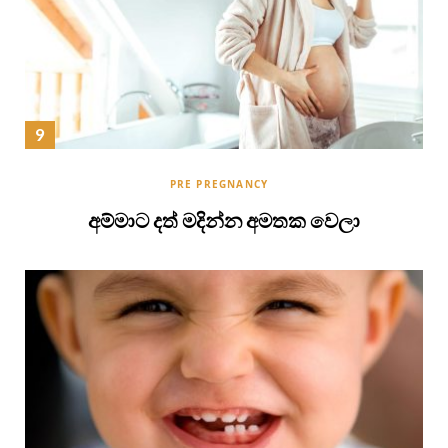
PRE PREGNANCY
අම්මාට දත් මදින්න අමතක වෙලා