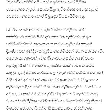
“ආදරණීය අම්මි” අපි සෞඛ්‍ය අමාත්‍යාංශයේ පිළිකා
වැඩසටහනේ ප්‍රජා සෞඛ්‍ය පිළිබඳ විශේෂඥ වෛද්‍ය සුරාජ්
පෙරෙරා මහතාගෙන් ඒ පිළිබඳව විමසා සිටියෙමු.
වර්ථමාන සමාජය තුළ ගැබිනි සමයේ පිළිකා රෝගී
තත්ත්වයට පත්වීම පිළිබඳව කතා බහ ඇතිවන්නේ අප
පාර්ලිමේන්තුවේ කතානායක කරු ජයසූරිය මහතාගේ
දියණිය වන ඉන්දිරා ජයසූරිය මහත්මියගේ මරණයත් සමගයි.
එහෙත් කාන්තාවක් ගර්භණී භාවයට පත්වන්නේ වයස
අවුරුදු 20 ත් 45 ත් අතර කාලයේදීය. කාන්තාවකට මෙම
කාලය තුළදී පිළිකා රෝගය වැළදී ඇති බවට වාර්ථා වෙන්නේ
3/2 කටත් අඩු ප්‍රමාණයකි. එසේම කාන්තාවන්ට වැළදෙන
ගැබ්ගෙල පිළිකා හෝ ඩිම්භ කෝෂ පිළිකා ඇති වන්නේ වයස
අවුරුදු 50 ඉක්මවූවාට පසුවයි. ඒ අනුව ගැබි ගැනීමට සුදුසු
වයසේදී එම පිළිකා රෝගී තත්ත්වය බෙහෙවින්ම අඩු නිසා ඒ
පිළිබඳව අනවශ්‍ය බියක් ඇති කරගත යුතු වන්නේ නැහැ.