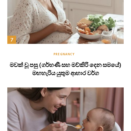
PREGNANCY
මවක් වූ පසු (ගර්භණී සහ මව්කිරි දෙන සමයේ)
මඟහැරිය යුතුම ආහාර වර්ග