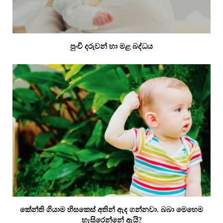
පුංචි දරුවන් හා මළ බද්ධය
කේන්ති ගියාම හිසකෙස් අතින් ඇද ගන්නවා. බබා මෙහෙම
හැසිරෙන්නේ ඇයි?