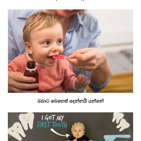
බබාට බෙහෙත් දෙන්නයි යන්නේ