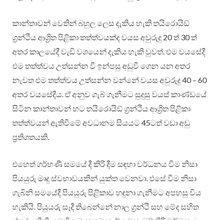
කාන්තාවන් වෙතින් බහුල ලෙස දැකිය හැකි තයිරොයිඞ්
ග්‍රන්ථිය ආශ්‍රිත පිළිකා තත්ත්වයක්ද වයස අවුරුදු 20 ත් 30 ත්
අතර කාලයේදී වැඩි වශයෙන් දැකිය හැකි වුවත්. එම වයසේදී
එම තත්ත්වය උත්සන්න වී ඉන්පසු අඩුවී ගෙන යන අතර
නැවත එම තත්ත්වය උත්සන්න වන්නේ වයස අවුරුදු 40 – 60
අතර වයසේදීය. ඒ අනුව ගැබ් ගැනීමට සුදුසු වයස් කාණ්ඩයේ
සිටින කාන්තාවන් හට තයිරොයිඞ් ග්‍රන්ථිය ආශ්‍රිත පිළිකා
තත්ත්වයන් ඇතිවීමේ අවධානම සියයට 45ටත් වඩා අඩු
ප්‍රතිශතයකි.
එහෙත් ගර්භණී සමයේ දී කිරි දීම සඳහා වර්ධනය වීම නිසා
පියයුරු මෘදු ස්වභාවයකින් යුක්ත වෙනවා. එසේ වීම නිසා
ගැබිනි සමයේදී පියයුරු පිළිකාව හඳුනා ගැනීමට අපහසු විය
හැකියි. පියුයරු සෑදී තිබෙන්නේ නාල ග්‍රන්ථි සහ මේද සහිත