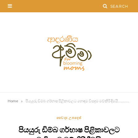
»
Home
පියයුරු ඩිම්බ ගර්භාෂ පිළිකාවලට හොඳම විසඳුම මව්කිරි දීමයි…………..
වෛද්‍ය උපදෙස්
පියයුරු ඩිම්බ ගර්භාෂ පිළිකාවලට