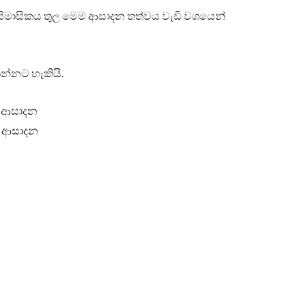
්‍රයිමාසිකය තුල මෙම ආසාදන තත්වය වැඩි වශයෙන්
ින්නට හැකියි.
සේ ආසාදන
සේ ආසාදන