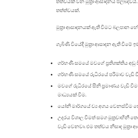
තත්වයක් වන මුත්‍රා ආසාදනය පිලිබදවයි
තත්ත්වයක්.
මුත්‍රා ආසාදනයක් ඇති වීමට බලපාන හේ
ගැබිණි වියේදී මුත්‍රා ආසාදන ඇති වීමේ 
ගර්භණී සමයේ මවගේ ප්‍රතිශක්තිය අඩු ව
ගර්භණී සමයේ රුධිරයේ පරිමාව වැඩි ව
මවගේ රුධිරයේ සීනි ප්‍රමාණය වැඩි ව
මාධ්‍යයක් වීම.
යෝනි මාර්ගයේ ච්‍ය අගය වෙනස්වීම හේ
උදරය විශාල වීමත් සමග මුත්‍රවාහිනී තෙරපී
වැඩි වෙනවා. එම තත්වය නිසාද මුත්‍රා 