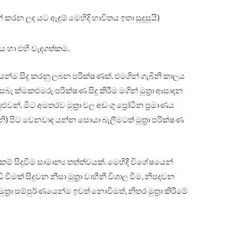
රන ලද යට ඇඳුම් මෙහිදි භාවිතය ඉතා සුදුසුයි)
ණය හා එහි වැදගත්කම.
යෙන්ම සිදු කරනු ලබන පරික්ෂණක්. එමගින් ගැබිනි කාලය
සබැ ක්‍මකඑමරු පරික්ෂණ සිදු කිරීම මගින් මුත්‍රා ආසාදන
වන්. මීට අමතරව මුත්‍රා වල අඩංගු ප්‍රෝටීන ප්‍රමාණය
සීනි) පිට වෙනවාද යන්න සොයා බැලීමටත් මුත්‍රා පරික්ෂණ
ම් සිදුවීම සාමාන්‍ය තත්ත්වයක්. මෙහිදී විශේෂයෙන්
ීමක් සිදුවන නිසා මුත්‍රා වාහීනී විශාල වීම, නිපදවන
් මුත්‍රා සම්පුර්ණයෙන්ම ඉවත් නොවීමත්, නිතර මුත්‍රා කිරීමේ