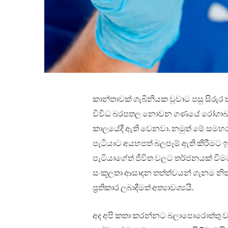
කාන්තාවක් ගැබිනියක වූවාට පසු සිරුර ත
විවිධ බරපතල නොවන ගණයේ රෝගාබාධ 
කාලයේදී ඇති වෙනවා. නමුත් මේ සමහ
පැටියාට අයහපත් බලපෑම් ඇති කිරීමට
පැටියාගේත් ජීවිත වලට තර්ජනයක් ව
සංකූලතා ආසාදන තත්ත්වයන් ගැනම නිතර
ප්‍රතිකාර ලබාදීමත් අත්‍යාවශ්‍යයි.
අද අපි කතා කරන්නට බලාපොරොත්තු 