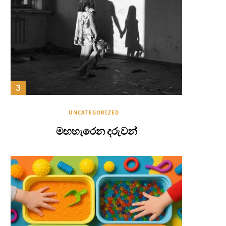
UNCATEGORIZED
මඟහැරෙන දරුවන්