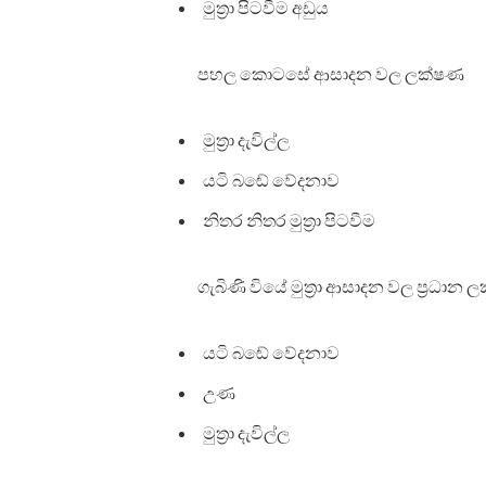
මුත්‍රා පිටවීම අඩුය
පහල කොටසේ ආසාදන වල ලක්ෂණ
මුත්‍රා දැවිල්ල
යටි බඬේ වේදනාව
නිතර නිතර මුත්‍රා පිටවීම
ගැබිණි වියේ මුත්‍රා ආසාදන වල ප්‍රධා
යටි බ⁣ඬේ වේදනාව
උණ
මුත්‍රා දැවිල්ල