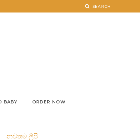
 BABY
ORDER NOW
නවතම ලිපි