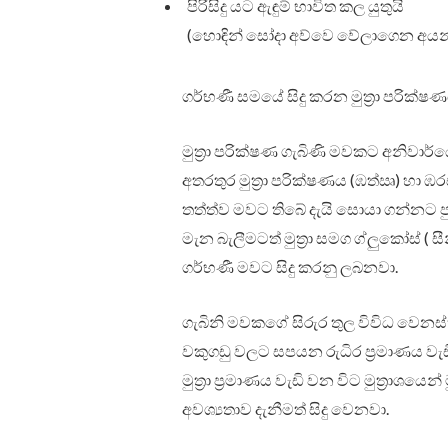
පිරිසිදු යට ඇඳුම් භාවිත කල යුතුයි
(හොඳින් සෝදා අව්වෙ වේලාගෙන අයන් ක
ගර්භණී සමයේ සිදු කරන මුත්‍රා පරික්ෂ
මුත්‍රා පරික්ෂණ ගැබිණි මවකට අනිවාර්
අතරතුර මුත්‍රා පරික්ෂණය (ඹත්‍ඍ) හා ඹර
තත්ත්ව මවට ති⁣බේ දැයි සොයා ගන්නට පුළු
මැන බැලීමටත් මුත්‍රා සමග ග්ලු‍කෝස් ( 
ගර්භණී මවට සිදු කරනු ලබනවා.
ගැබිනි මවකගේ සිරුර තුල විවිධ වෙනස්ක
වකුගඩු වලට සපයන රුධිර ප්‍රමාණය වැඩි ව
මුත්‍රා ප්‍රමාණය වැඩි වන විට මුත්‍රාශයෙන
අවශ්‍යතාව දැනීමත් සිදු වෙනවා.