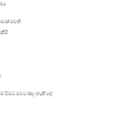
ාරය
ාවක් පවතී
කියි
ව
වේසම් වීමට මවට කල හැකි දේ.