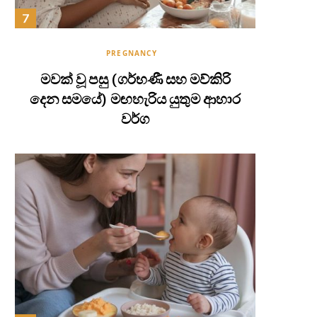
PREGNANCY
මවක් වූ පසු (ගර්භණී සහ මව්කිරි
දෙන සමයේ) මඟහැරිය යුතුම ආහාර
වර්ග