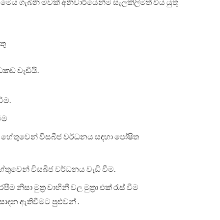
. මෙය ගැබිනි මවක් අනිවාර්යෙන්ම සැලකිලිමත් විය යුතු
තු
ඉඩකඩ වැඩියි.
ීම.
ීම
ීම හේතුවෙන් විසබීජ වර්ධනය සඳහා පෝෂිත
තුවෙන් විසබීජ වර්ධනය වැඩි වීම.
ම නිසා මුත්‍ර වාහිනී වල මුත්‍රා එක් රැස් වීම
ආසාදන ඇතිවීමට පුළුවන් .