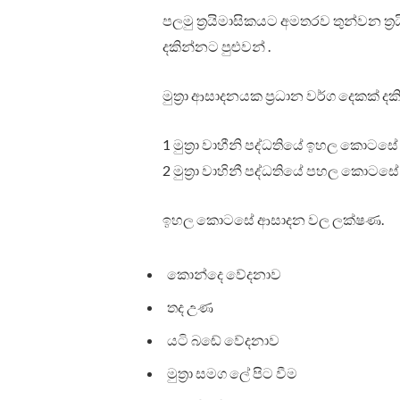
පලමු ත්‍රයිමාසිකයට අමතරව තුන්වන ත
දකින්නට පුළුවන් .
මුත්‍රා ආසාදනයක ප්‍රධාන වර්ග දෙකක් දක
1 මුත්‍රා වාහීනි පද්ධතියේ ඉහල කොට
2 මුත්‍රා වාහිනී පද්ධතියේ පහල කොට
ඉහල කොටසේ ආසාදන වල ලක්ෂණ.
කොන්දෙ වේදනාව
තද උණ
යටි බඬේ වේදනාව
මුත්‍රා සමග ලේ පිට වීම