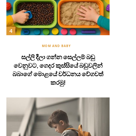
MOM AND BABY
සල්ලි දීලා ගන්න සෙල්ලම් බඩු
වෙනුවට, ගෙදර කුස්සියේ බඩුවලින්
බබාගේ මොළයේ වර්ධනය වේගවත්
කරමු!