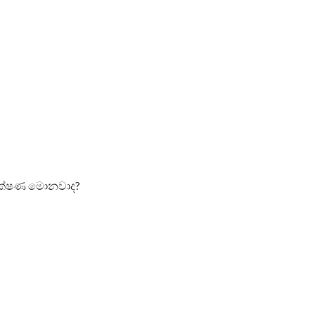
න ලක්ෂණ මොනවාද?