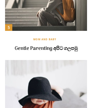
MOM AND BABY
Gentle Parenting අපිට ගලපමු