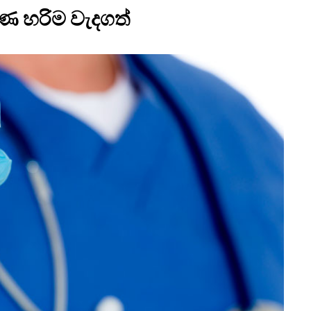
ක්‍ෂණ හරිම වැදගත්