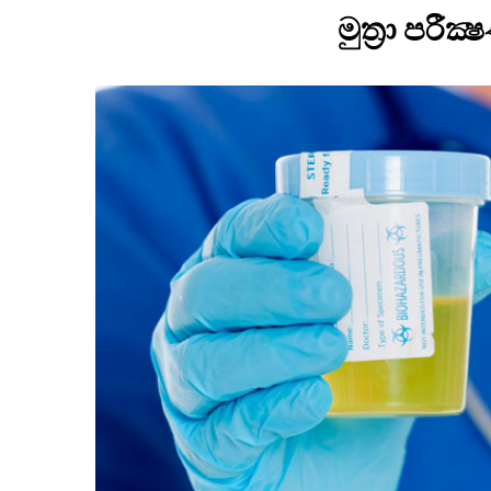
මුත්‍රා පරී