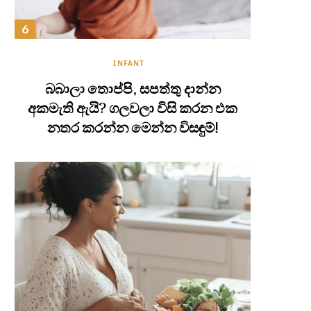
INFANT
බබාලා තොප්පි, සපත්තු දාන්න
අකමැති ඇයි? ගලවලා විසි කරන එක
නතර කරන්න මෙන්න විසඳුම්!