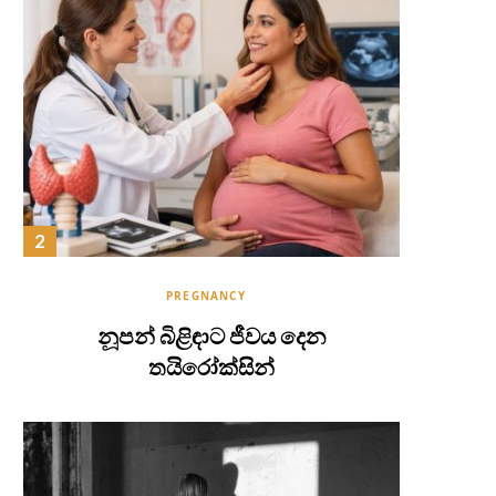
PREGNANCY
නූපන් බිළිඳාට ජීවය දෙන
තයිරෝක්සින්