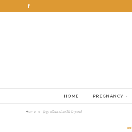
F
a
c
e
b
o
o
k
HOME
PREGNANCY
»
Home
මුත්‍රා පරීක්‍ෂණ හරිම වැදගත්
වෛ