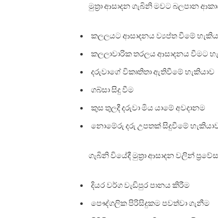
මුත්‍රා ආසාදන ගැබිනි මවට බලපාන ආක
කලලයට ආසාදනය ව්‍යප්ත වීමේ හැකිය
කලලාවාරික තරලය ආසාදනය වීමට හැ
දරුවාගේ විකෘතිතා ඇතිවීමේ හැකියාව
ගබ්සා සිදු වීම
කුස තුලදී දරුවා මිය යාමේ අවදානම
නොමේරු දරු උපතක් සිදුවීමේ හැකියා
ගැබිනි වියේදී මුත්‍රා ආසාදන වලින් ප්‍ර
දියර වර්ග වැඩිපුර පානය කිරීම
පෞද්ගලික පිරිසිදුකම පවත්වා ගැනීම