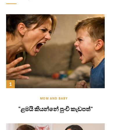
MOM AND BABY
“ළමයි කියන්නේ පුංචි කැඩපත්”