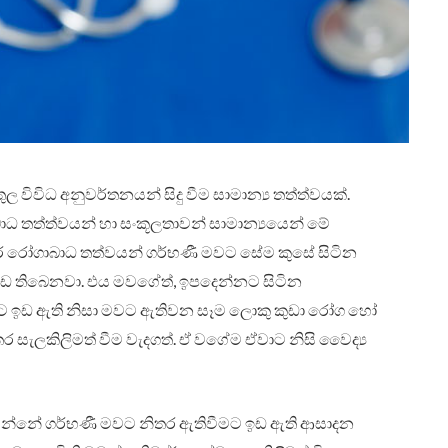
ුල විවිධ අනුවර්තනයන් සිදු වීම සාමාන්‍ය තත්ත්වයක්.
තත්ත්වයන් හා සංකූලතාවන් සාමාන්‍යයෙන් මේ
ර රෝගාබාධ තත්වයන් ගර්භණී මවට සේම කුසේ සිටින
 ඉඩ තිබෙනවා. එය මවගේත්, ඉපදෙන්නට සිටින
ීමට ඉඩ ඇති නිසා මවට ඇතිවන සෑම ලොකු කුඩා රෝග හෝ
 සැලකිලිමත් වීම වැදගත්. ඒ වගේම ඒවාට නිසි වෛද්‍ය
වන්නේ ගර්භණී මවට නිතර ඇතිවීමට ඉඩ ඇති ආසාදන