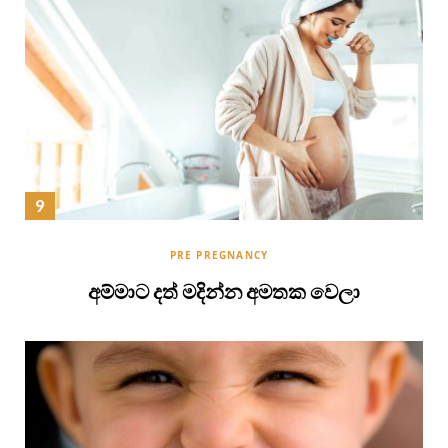
PRE PREGNANCY
අම්මාට දත් මදින්න අමතක වෙලා