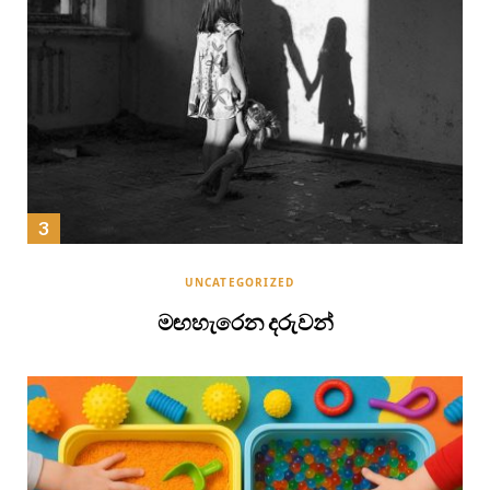
UNCATEGORIZED
මඟහැරෙන දරුවන්