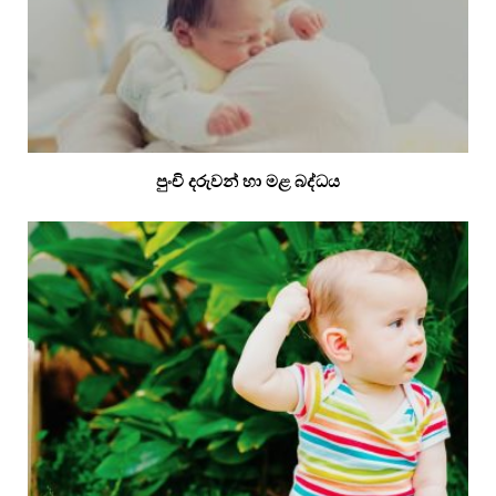
පුංචි දරුවන් හා මළ බද්ධය