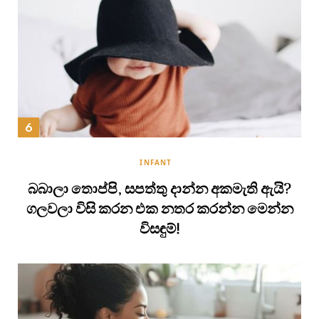
INFANT
බබාලා තොප්පි, සපත්තු දාන්න අකමැති ඇයි?
ගලවලා විසි කරන එක නතර කරන්න මෙන්න
විසඳුම්!