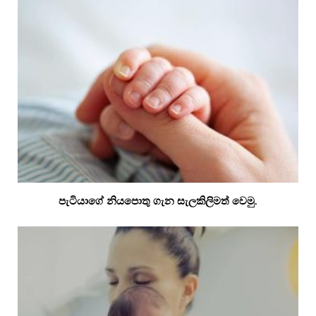
පැටියාගේ නියපොතු ගැන සැලකිලිමත් වෙමු.