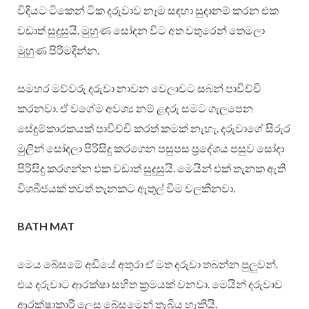
විදියට ටිකෙන් ටික දරුවාව නෑම සඳහා සුදානම් කරන එක
වඩාත් සුදුසුයි. මුහුණ සෝදන විට අත වතුරෙන් තෙමලා
මුහුණ පිරිමදින්න.
සමහර මව්වරු දරුවා නාවන වෙලාවට සබන් පාවිච්චි
කරනවා. ඒ වගේම අවශ්‍ය නම් ළඳරු සමට ගැලපෙන
සේදුම්කාරකයක් පාවිච්චි කරත් කමක් නැහැ. දරුවාගේ සිරුර
මුලින් සෝදලා පිරිසිදු කරගෙන පසුපස ප්‍රදේශය පසුව සෝදා
පිරිසිදු කරගන්න එක වඩාත් සුදුසුයි. මෙයින් එක් තැනක ඇති
විශබීජයක් තවත් තැනකට ඇතුල් වීම වලකිනවා.
BATH MAT
මෙය බේසමේ අඩියේ අතුරා ඒ මත දරුවා තබන්න පුලුවන්.
එය දරුවාට ආරක්ෂා සහිත ක්‍රමයක් වනවා. මෙයින් දරුවාව
ආරක්ෂාකාරි ලෙස බේසමෙන් තැබිය හැකියි.