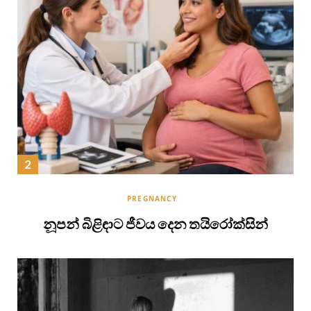
PREGNANCY
නූපන් බිළිඳාට ජීවය දෙන තයිරෝක්සින්