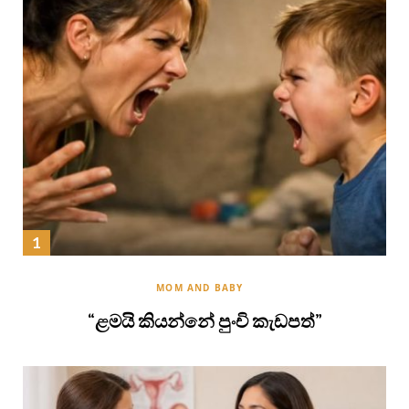
MOM AND BABY
“ළමයි කියන්නේ පුංචි කැඩපත්”