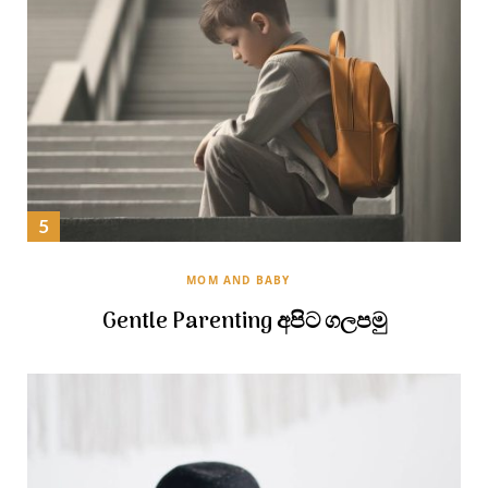
MOM AND BABY
Gentle Parenting අපිට ගලපමු