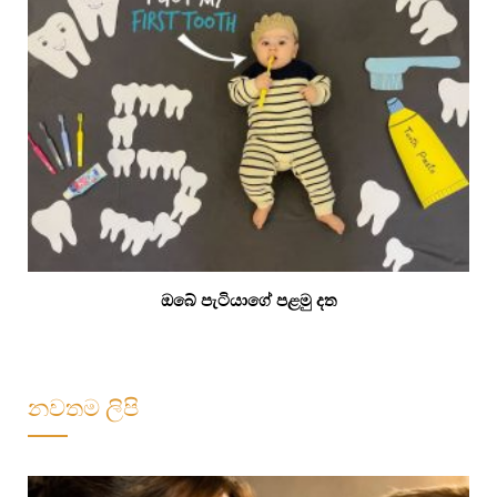
ඔබේ පැටියාගේ පළමු දත
නවතම ලිපි