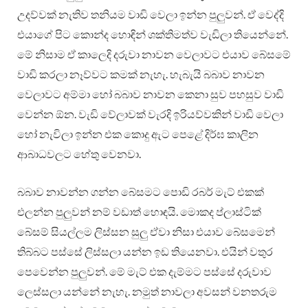
උදව්වක් නැතිව තනියම වාඩි වෙලා ඉන්න පුලුවන්. ඒ වෙද්දි
එයාගේ පිට කොන්ද හොඳින් ශක්තිමත්ව වැඩිලා තියෙන්නේ.
මේ නිසාම ඒ කාලෙදි දරුවා නාවන වෙලාවට එයාව බේසමේ
වාඩි කරලා නෑව්වට කමක් නැහැ. හැබැයි බබාව නාවන
වෙලාවට අම්මා හෝ බබාව නාවන කෙනා සුව පහසුව වාඩි
වෙන්න ඕන. වැඩි වේලාවක් වැරදි ඉරියව්වකින් වාඩි වෙලා
හෝ නැවිලා ඉන්න එක කොදු ඇට පෙළේ දිර්ඝ කාලින
ආබාධවලට හේතු වෙනවා.
බබාව නාවන්න ගන්න බේසමට පොඩි රබර් මැට් එකක්
එලන්න පුලුවන් නම් වඩාත් හොඳයි. මොකද ප්ලාස්ටික්
බේසම් සියල්ලම ලිස්සන සුලු ඒවා නිසා එයාව බේසමෙන්
තිබ්බට පස්සේ ලිස්සලා යන්න ඉඩ තියෙනවා. එයින් වතුර
පෙවෙන්න පුලුවන්. මේ මැට් එක දැම්මට පස්සේ දරුවාව
ලෙස්සලා යන්නේ නැහැ. නමුත් නාවලා අවසන් වනතරුම