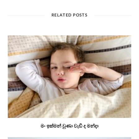
RELATED POSTS
මං ඉක්මන් වුණා වැඩි ද මන්දා