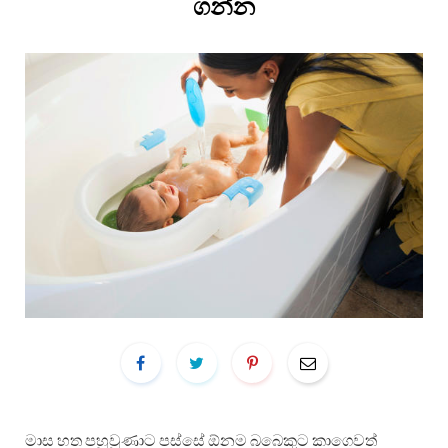
ගන්න
මාස හත පහුවුණාට පස්සේ ඕනම බබෙකුට කාගෙවත්