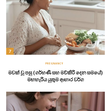
PREGNANCY
මවක් වූ පසු (ගර්භණී සහ මව්කිරි දෙන සමයේ)
මඟහැරිය යුතුම ආහාර වර්ග