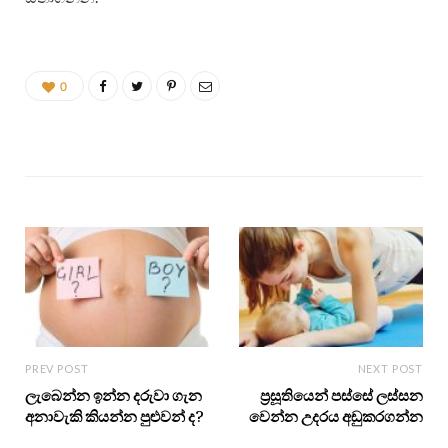
0
PREV POST
NEXT POST
ලැබෙන්න ඉන්න දරුවා ගැන
ප්‍රසූතියෙන් පස්සේ ලස්සන
අනාවැකි කියන්න පුළුවන් ද?
වෙන්න උදරය අඩුකරගන්න