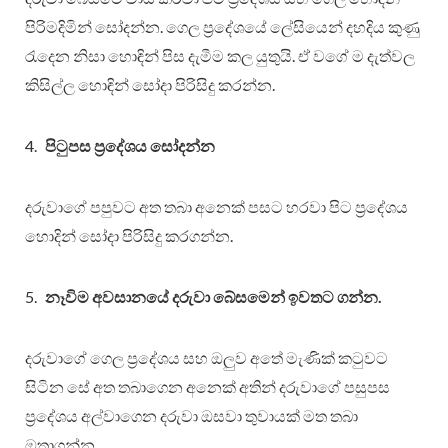
පිරිමදිමින් සෝදන්න. ගෙල ප්‍රදේශයේ ලේසියෙන් දහදිය කුණු
රැදෙන නිසා හොඳින් පිස දැමීම කල යුතුයි. ඒ වගේ ම දැත්වල
කිසිල්ල හොඳින් සෝදා පිරිසිදු කරන්න.
පිටුපස ප්‍රදේශය සෝදන්න
දරුවාගේ පපුවට අත තබා අනෙක් පසට හරවා පිට ප්‍රදේශය
හොදින් සෝදා පිරිසිදු කරගන්න.
නෑවිම අවසානයේ දරුවා බේසමෙන් ඉවතට ගන්න.
දරුවාගේ ගෙල ප්‍රදේශය සහ ඔලුව අතේ මැණික් කටුවට
සිටින සේ අත තබාගෙන අනෙක් අතින් දරුවාගේ පසුපස
ප්‍රදේශය අල්වාගෙන දරුවා ඔසවා තුවායක් මත තබා
ඔතාගන්න.