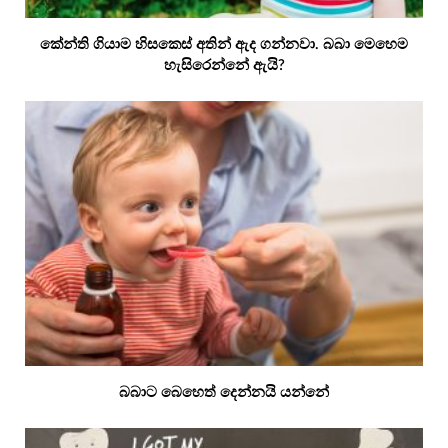
කේන්ති ගියාම හිසකෙස් අතින් ඇද ගන්නවා. බබා මෙහෙම
හැසිරෙන්නේ ඇයි?
බබාට බෙහෙත් දෙන්නයි යන්නේ