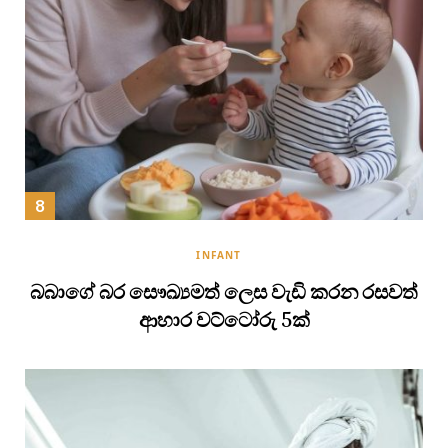
INFANT
බබාගේ බර සෞඛ්‍යමත් ලෙස වැඩි කරන රසවත්
ආහාර වට්ටෝරු 5ක්