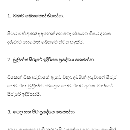
බබාව බේසමෙන් තියන්න.
පිටට එක් අතක් ද අනෙක් අත ගෙලත් සමග හිසට ද තබා
දරුවාට සෙමෙන් බේසමෙ සිටිය හැකියි.
මුලින්ම සිරුරේ ඉදිරිපස ප්‍රදේශය තෙමන්න.
ටිකෙන් ටික දරුවාගේ ඇගට වතුර දමමින් දරුවාගේ සිරුර
තෙමන්න. මුලින්ම මෙලෙස තෙමන්නට අවශ්‍ය වන්නේ
සිරුරේ ඉදිරිපසයි.
ගෙල සහ පිට ප්‍රදේශය තෙමන්න
දරුවා බේසමේ වාඩි කරවා පිට ප්‍රදේශය සහ ගෙල හොදින්