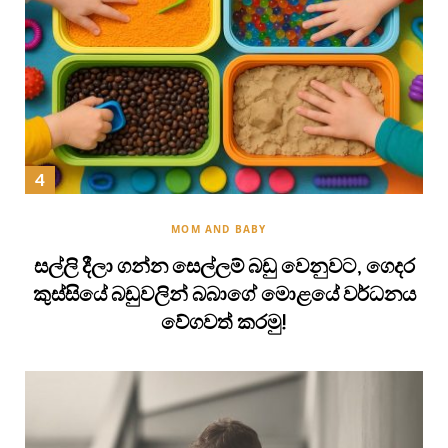
MOM AND BABY
සල්ලි දීලා ගන්න සෙල්ලම් බඩු වෙනුවට, ගෙදර
කුස්සියේ බඩුවලින් බබාගේ මොළයේ වර්ධනය
වේගවත් කරමු!