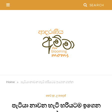
»
Home
පැටියා නාවන හැටි හරියටම ඉගෙන ගන්න
වෛද්‍ය උපදෙස්
පැටියා නාවන හැටි හරියටම ඉගෙන