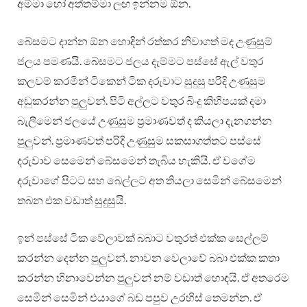
අම්මා හෝ අත්තම්මා ලඟ ඉන්නම ඕන.
බේසමට දාන්න ඕන හොදින් රත්කර නිවාගත් මද උණුසුම්
ජලය පමණයි. බේසමට ජලය දැම්මට පස්සේ ඇල් වතුර
කලවම් කරමින් ටිකෙන් ටික දරුවාට සුදුසු පරිදි උණුසුම
අඩුකරන්න පුලුවන්. පිටි අල්ලට වතුර බිංදු කිහිපයක් දමා
බැලීමෙන් ජලයේ උණුසුම ප්‍රමාණවත් ද කියලා දැනගන්න
පුලුවන්. ප්‍රමාණවත් පරිදි උණුසුම සකසාගත්තට පස්සේ
දරුවාව සෙමෙන් බේසමෙන් තැබිය හැකියි. ඒ වගේම
දරුවාගේ පිටට සහ බෙල්ලට අත තියලා සෙමින් බේසමෙන්
තබන එක වඩාත් සුදුසුයි.
ඉන් පස්සේ ටික වේලාවක් බබාට වතුරත් එක්ක සෙල්ලම්
කරන්න දෙන්න පුලුවන්. නාවන වෙලාවේ බබා එක්ක කතා
කරන්න හිනාවෙන්න පුලුවන් නම් වඩාත් හොඳයි. ඒ අතරෙම
සෙමින් සෙමින් එයාගේ බඩ පපුව උරහිස් තෙමන්න. ඒ