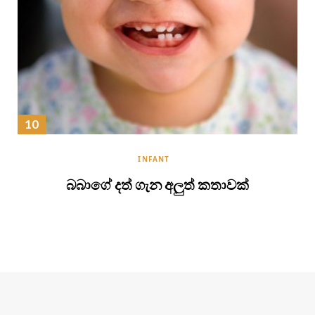
INFANT
බබාගේ දත් ගැන අලුත් කතාවක්