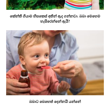
කේන්ති ගියාම හිසකෙස් අතින් ඇද ගන්නවා. බබා මෙහෙම
හැසිරෙන්නේ ඇයි?
බබාට බෙහෙත් දෙන්නයි යන්නේ