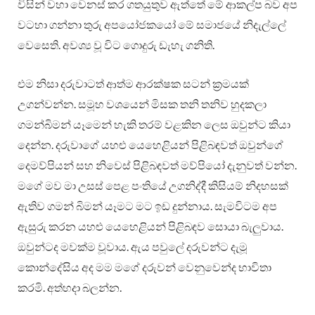
විසින් වහා වෙනස් කර ගතයුතුව ඇත්තේ මේ ආකල්ප බව අප
වටහා ගන්නා තුරු අපයෝජකයෝ මේ සමාජයේ නිදැල්ලේ
වෙසෙති. අවශ්‍ය වූ විට ගොදුරු ඩැහැ ගනිති.
එම නිසා දරුවාටත් ආත්ම ආරක්ෂක සටන් ක්‍රමයක්
උගන්වන්න. සමූහ වශයෙන් මිසක තනි තනිව හුදකලා
ගමන්බිමන් යෑමෙන් හැකි තරම් වළකින ලෙස ඔවුන්ට කියා
දෙන්න. දරුවාගේ යහළු යෙහෙළියන් පිළිබඳවත් ඔවුන්ගේ
දෙමව්පියන් සහ නිවෙස් පිළිබඳවත් මව්පියෝ දැනුවත් වන්න.
මගේ මව මා උසස් පෙළ පංතියේ උගනිද්දී කිසියම් නිදහසක්
ඇතිව ගමන් බිමන් යෑමට මට ඉඩ දුන්නාය. සැමවිටම අප
ඇසුරු කරන යහළු යෙහෙළියන් පිළිබඳව සොයා බැලු‍වාය.
ඔවුන්ටද මවක්ම වූවාය. ඇය පවුලේ දරුවන්ට දැමූ
කොන්දේසිය අද මම මගේ දරුවන් වෙනුවෙන්ද භාවිතා
කරමි. අත්හදා බලන්න.