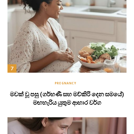
PREGNANCY
මවක් වූ පසු (ගර්භණී සහ මව්කිරි දෙන සමයේ)
මඟහැරිය යුතුම ආහාර වර්ග