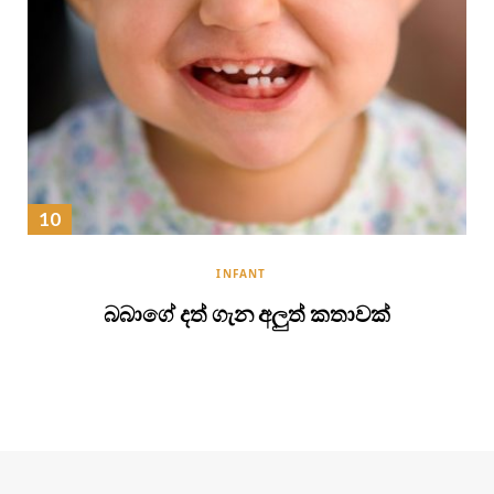
INFANT
බබාගේ දත් ගැන අලුත් කතාවක්