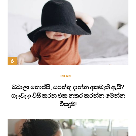
INFANT
බබාලා තොප්පි, සපත්තු දාන්න අකමැති ඇයි?
ගලවලා විසි කරන එක නතර කරන්න මෙන්න
විසඳුම්!