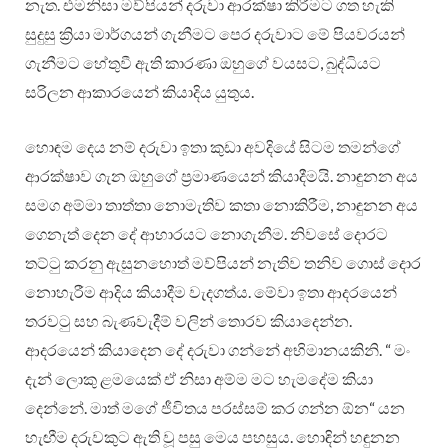
නැත. එමනිසා මව්පියන් දරුවා ආරක්ෂා කිරීමට ගත හැකි
සුදුසු ක්‍රියා මාර්ගයන් ගැනීමට පෙර දරුවාට මේ පියවරයන්
ගැනීමට හේතුවී ඇති කාරණා ඔහුගේ වයසට, බුද්ධියට
සරිලන ආකාරයෙන් කියාදිය යුතුය.
හොඳම දෙය නම් දරුවා ඉතා කුඩා අවදියේ සිටම තමන්ගේ
ආරක්ෂාව ගැන ඔහුගේ ප්‍රමාණයෙන් කියාදීමයි. නාඳුනන අය
සමග අම්මා තාත්තා නොමැතිව කතා නොකිරීම, නාඳුනන අය
ගෙනැත් දෙන දේ ආහාරයට නොගැනීම. නිවසේ දොරට
තට්ටු කරනු ඇසුනහොත් මව්පියන් නැතිව තනිව ගොස් දොර
නොහැරීම ආදිය කියාදීම වැදගත්ය. මේවා ඉතා ආදරයෙන්
තරවටු සහ බැණවැදීම් වලින් තොරව කියාදෙන්න.
ආදරයෙන් කියාදෙන දේ දරුවා ගන්නේ අභිමානයකිනි. “ මං
දැන් ලොකු ළමයෙක් ඒ නිසා අම්ම මට හැමදේම කියා
දෙන්නේ. මාත් මගේ ජීවිතය පරස්සම් කර ගන්න ඕන“ යන
හැඟීම දරුවකුට ඇති වූ පසු මෙය පහසුය. හොඳින් හඳුනන