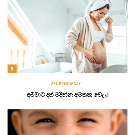
PRE PREGNANCY
අම්මාට දත් මදින්න අමතක වෙලා