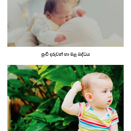
පුංචි දරුවන් හා මළ බද්ධය