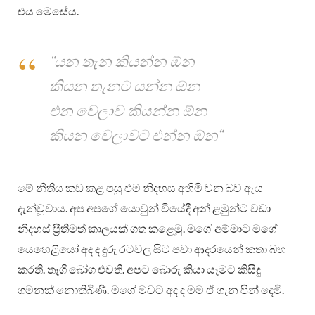
එය මෙසේය.
“යන තැන කියන්න ඕන
කියන තැනට යන්න ඕන
එන වෙලාව කියන්න ඕන
කියන වෙලාවට එන්න ඕන“
මේ නීතිය කඩ කළ පසු එම නිදහස අහිමි වන බව ඇය
දැන්වූවාය. අප අපගේ යොවුන් වියේදී අන් ළමුන්ට වඩා
නිදහස් ප්‍රීතිමත් කාලයක් ගත කළෙමු. මගේ අම්මාට මගේ
යෙහෙළියෝ අද ද දුරු රටවල සිට පවා ආදරයෙන් කතා බහ
කරති. තෑගි බෝග එවති. අපට බොරු කියා යෑමට කිසිදු
ගමනක් නොතිබිණි. මගේ මවට අද ද මම ඒ ගැන පින් දෙමි.