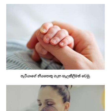
පැටියාගේ නියපොතු ගැන සැලකිලිමත් වෙමු.