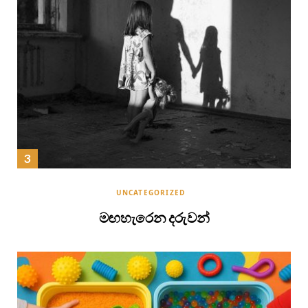
UNCATEGORIZED
මඟහැරෙන දරුවන්