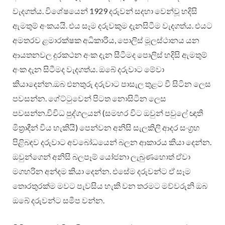
වැදගත්ය. විශේෂයෙන් 1929 දරුවන් සදහා වෙන්වූ හදිසි
ඇමතුම් අංකයයි. එය සෑම දරුවකුම දැනසිටීම වැදගත්ය. එයට
අමතරව ළමාරක්ෂක අධිකාරිය, පොලිස් මූලස්ථානය යන
ආයතනවල දුරකථන අංක දැන සීටීමද පොලිස් හදිසි ඇමතුම්
අංක දැන සිටීමද වැදගත්ය. ඔබේ දරුවාට මේවා
කියාදෙන්න.ඔබ එනතුරු දරුවාට පාසැල තුළට වී සිටින ලෙස
පවසන්න. ගේට්ටුවෙන් පිටත නොසිටින ලෙස
පවසන්න.විවිධ පුද්ගලයන් (සමහර විට ඔවුන් පවුලේ ඥාති
මිත්‍රාදීන් විය හැකියි) පෙන්වන අනිසි සැලකිලි ආදර සංග්‍රහ
පිළිබඳව දරුවාට අවබෝධයෙන් බලන ආකාරය කියා දෙන්න.
ඔවුන්ගෙන් අනිසි බලපෑම් යෝජනා ලැබුණහොත් ඒවා
මගහරින අන්දම කියා දෙන්න. එසේම දරුවන්ට ඒ සෑම
තොරතුරක්ම මවට පැවසිය හැකි වන තරමට මව්වරුනි ඔබ
ඔබේ දරුවන්ට සමීප වන්න.