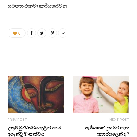
සටහන එශාමා කාරියකරවන
0
PREV POST
NEXT POST
උතුම් බුද්ධත්වය තුළින් අපට
පැටියාගේ උස බර ගැන
ඉගැන්වූ මාතෘත්වය
කනස්සලෙන් ද ?