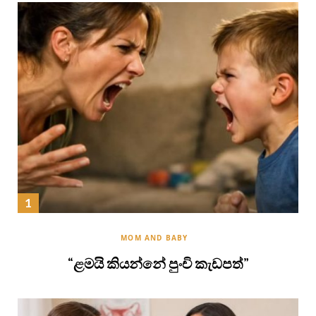
MOM AND BABY
“ළමයි කියන්නේ පුංචි කැඩපත්”