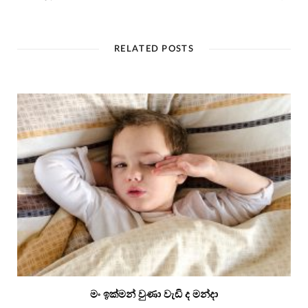
RELATED POSTS
මං ඉක්මන් වුණා වැඩි ද මන්දා