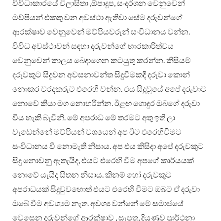
විවිධාකාරයේ විලාසිතා ,ඕපාදූප, සංදර්ශන වෙනුවෙන්
මව්පියන් එකතු වන අවස්ථා ඇතිවා සේම දරුවන්ගේ
ආරක්ෂාව වෙනුවෙන් මව්පියවරුන් සංවිධානය වන්න.
විවිධ අවස්ථාවන් සඳහා දරුවන්ගේ භාරකාරිත්වය
වෙනුවෙන් කාලය බෙදාගෙන කටයුතු කරන්න. කිසියම්
දරුවකුට සිදුවන අවසනාවන්ත සිදුවීමකදී දරුවා කොන්
නොකර වරදකරුට එරෙහි වන්න. එය සිදුවූයේ අපේ දරුවාට
නොවේ කියා මග නොහරින්න. ඊළඟ ගොදුර ඔබගේ දරුවා
විය හැකි බැවිනි. මේ අපරාධ මේ තරමට අතු ඉති ලා
වැඩෙන්නේ මව්පියන් වශයෙන් අප ඊට එරෙහිවීමට
සංවිධානය වී නොමැති නිසාය. අප එය කිසිදා අපේ දරුවකුට
සිදු නොවනු ඇතැයිද, එයට එරෙහි වීම අපගේ කාර්යයක්
නොවේ යැයිද සිතන නිසාය. කිනම් හෝ දරුවකුට
අපරාධයක් සිදුවුවහොත් එයට එරෙහි වීමට ඔබට ඒ දරුවා
ඔබේ වීම අවශ්‍යම නැත. අවශ්‍ය වන්නේ මේ සමාජයේ
වෙසෙන දරුවන්ගේ ආරක්ෂාව , සැපත, දියුණුව ප්‍රාර්ථනා