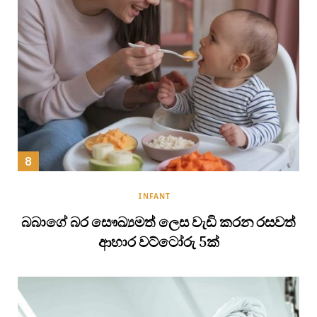
INFANT
බබාගේ බර සෞඛ්‍යමත් ලෙස වැඩි කරන රසවත්
ආහාර වට්ටෝරු 5ක්