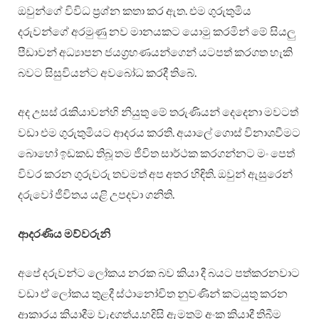
ඔවුන්ගේ විවිධ ප්‍රශ්න කතා කර ඇත. එම ගුරුතුමිය
දරුවන්ගේ අරමුණු නව මානයකට යොමු කරමින් මේ සියලු‍
පීඩාවන් අධ්‍යාපන ජයග්‍රහණයන්ගෙන් යටපත් කරගත හැකි
බවට සිසුවියන්ට අවබෝධ කරදී තිබේ.
අද උසස් රැකියාවන්හි නියුතු මේ තරුණියන් දෙදෙනා මවටත්
වඩා එම ගුරුතුමියට ආදරය කරති. අයාලේ ගොස් විනාශවීමට
බොහෝ ඉඩකඩ තිබූ තම ජීවිත සාර්ථක කරගන්නට මං පෙත්
විවර කරන ගුරුවරු තවමත් අප අතර හිඳිති. ඔවුන් ඇසුරෙන්
දරුවෝ ජීවිතය යළි උපදවා ගනිති.
ආදරණිය මව්වරුනි
අපේ දරුවන්ට ලෝකය නරක බව කියා දී බයට පත්කරනවාට
වඩා ඒ ලෝකය තුළදී ස්ථානෝචිත නුවණින් කටයුතු කරන
ආකාරය කියාදීම වැදගත්ය.හදිසි ඇමතුම් අංක කියාදී තිබීම