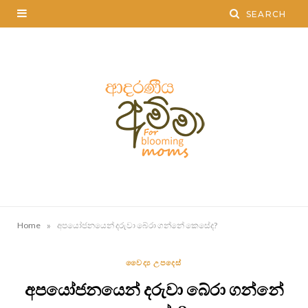
»
Home
අපයෝජනයෙන් දරුවා බේරා ගන්නේ කෙසේද?
වෛද්‍ය උපදෙස්
අපයෝජනයෙන් දරුවා බේරා ගන්නේ