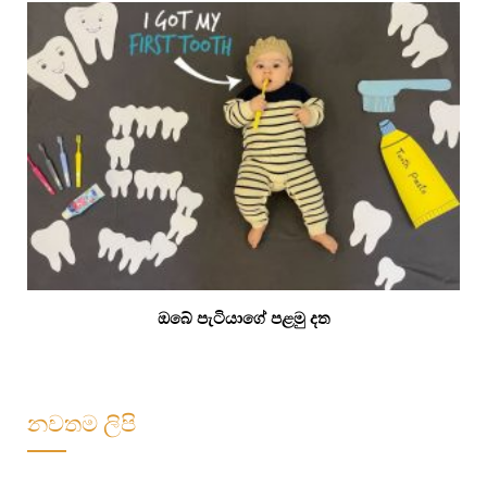
ඔබේ පැටියාගේ පළමු දත
නවතම ලිපි