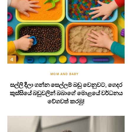
MOM AND BABY
සල්ලි දීලා ගන්න සෙල්ලම් බඩු වෙනුවට, ගෙදර
කුස්සියේ බඩුවලින් බබාගේ මොළයේ වර්ධනය
වේගවත් කරමු!