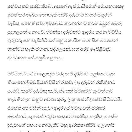
තත්වයකට පත්ව තිබේ . අපගේ ඇස් මායිමෙන් මොහොතකදු
ඉවත් කර තැබිය නොහැකි තරම් දරුවාට බාහිර සතුරන්
වැඩිය. එහෙත් ඒවා අවබෝධ කරගන්නට තරම් ඔවුන් මේරූ
පුදගලයන් නොවේ. එමනිසා දරුවන්ට ආදරය කරන මව්පිය
ගුරුවරු සහ වැඩිහිටියන් ඔහුට කායික මානසික වශයෙන්
හානිවිය හැකි ස්ථාන, පුද්ගලයන්, සහ අරමුණු පිළිබඳව
අවධානයෙන් පසුවිය යුතුය.
මව්පියන් කරන ලොකුම වරද නම් දරුවාට ලෝකය ගැන
කියා නොදී මව්පියන් විසින් රැකවල් දා දරුවන් රකින්නට
යෑමයි. කිසිම දරුවකු කැමැත්තෙන් සිරකරුවකු වන්නට
කැමති නැත. ඔහුට අවශ්‍ය කුරුල්ලකු සේ නිදහස්ව සිටීමටයි.
එහෙත් අප විසින් දරුවා ආදරයේ මුවාවෙන් සිරකර
තබන්නට යෑමෙන් දරුවා කංසාවට පත්විය හැකිය. එසේම
දරුවාගේ සහය නොමැතිව ඔහු ආරක්ෂා කිරීම ලෙහෙසි