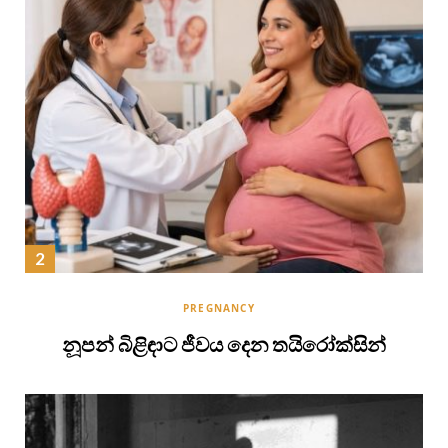
PREGNANCY
නූපන් බිළිඳාට ජීවය දෙන තයිරෝක්සින්