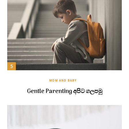
MOM AND BABY
Gentle Parenting අපිට ගලපමු