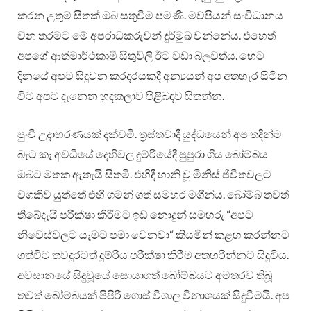
කරන උතුම් සිතක් ඔබ සතුවීම පමණි. මව්පියන් සංවිධානය
වන තරමට මේ අපරාධකරුවන් දුර්මුඛ වන්නේය. එහෙත්
අපගේ ආත්මාර්ථකාමී සිතුවිලි ඊට වඩා බලවත්ය. හෙට
දිනයේ අපට සිදුවන කරදරයකදී අන්‍යයන් අප අතහැර සිටින
විට අපට දැනෙන හුදකලාව පිළිබඳව සිතන්න.
පුංචි උදාහරණයක් දක්වමි. ත්‍රස්තවාදී යුද්ධයෙන් අප තදින්ම
බැට කෑ අවධියේ දෙහිවල දුම්රියේදී පුපුරා ගිය බෝම්බය
ඔබට මතක ඇතැයි සිතමි. එහිදී හානි වූ මිනිස් ජීවිතවලට
වගකිව යුත්තේ එහි ගමන් ගත් සමහර මගීන්ය. බෝම්බ තවත්
තිබේදැයි පරීක්ෂා කිරීමට ඉඩ නොදුන් සමහරු “අපට
නිවෙස්වලට යෑමට පමා වෙනවා“ කියමින් කළහ කරන්නට
ගත්විට තවදුරටත් දුම්රිය පරීක්ෂා කිරීම අතහරින්නට සිදුවිය.
අවසානයේ සිදුවූයේ සොයාගත් බෝම්බයට අමතරව තිබූ
තවත් බෝම්බයක් පිපිරී ගොස් විශාල විනාශයක් සිදුවීමයි. අප