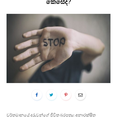
කෙසේද?
වර්තමානයේ දරුවන්ගේ ජීවිත බරපතළ අනාරක්ෂිත