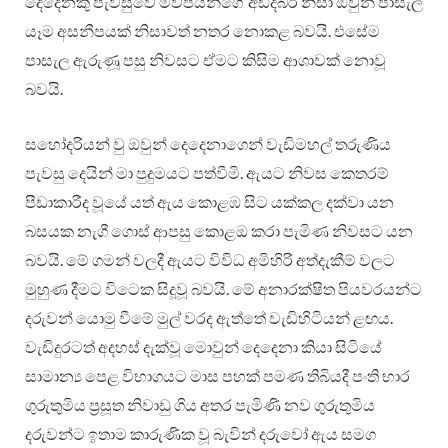
දෙදෙනකු පැවසුවේ මව්පියන්ගේ අඩදබර නිසා ඔවුන් පාසැල්
යෑම අසනීපයක් නිසාවත් නතර නොකළ බවයි. එසේම
පාසැල ඇරුණූ පසු නිවසට ඒමට කිසිම ආශාවක් නොවූ
බවයි.
සහෝදරියන් වු ඔවුන් දෙදෙනාගෙන් වැඩිමහල් තරුණිය
පැවසු දෙයින් මා පුදුමයට පත්වීමි. ඇයට නිවස කෙතරම්
පීඩාකාරීද වූයේ යත් ඇය කොළඹ සිට යක්කල දක්වා යන
බසයක නැගී ගොස් ආපසු කොළඔ කරා පැමිණ නිවසට යන
බවයි. මේ ගමන් වලදී ඇයට විවිධ අමිහිරි අත්දැකීම් වලට
මුහුණ දීමට විටෙක සිදූවූ බවයි. මේ අනාරක්ෂිත පියවරයන්ට
දරුවන් යොමු වීමේ මුල් වරද ඇත්තේ වැඩිහිටියන් ළඟය.
වැඩිදුරටත් අදහස් දැක්වූ මොවුන් දෙදෙනා කියා සිටියේ
සාමාන්‍ය පෙළ විභාගයට මාස පහක් පමණ තිබියදී පංති භාර
ගුරුතුමිය ප්‍රසූත නිවාඩු ගිය අතර පැමිණි නව ගුරුතුමිය
දරුවන්ට ඉතාම කාරුණික වූ බැවින් දරුවෝ ඇය සමග