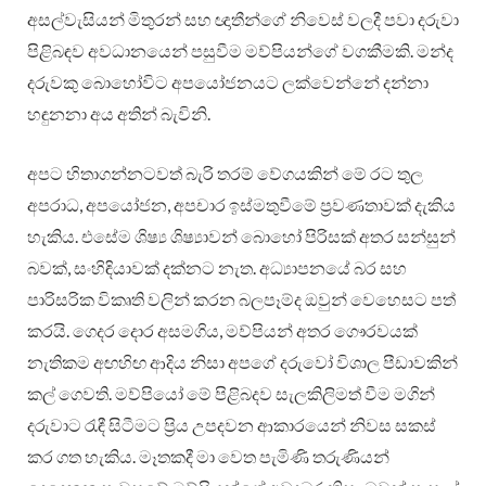
අසල්වැසියන් මිතුරන් සහ ඥාතීන්ගේ නිවෙස් වලදී පවා දරුවා
පිළිබඳව අවධානයෙන් පසුවීම මව්පියන්ගේ වගකීමකි. මන්ද
දරුවකු බොහෝවිට අපයෝජනයට ලක්වෙන්නේ දන්නා
හඳුනනා අය අතින් බැවිනි.
අපට හිතාගන්නටවත් බැරි තරම් වේගයකින් මේ රට තුල
අපරාධ, අපයෝජන, අපචාර ඉස්මතුවීමේ ප්‍රවණතාවක් දැකිය
හැකිය. එසේම ශිෂ්‍ය ශිෂ්‍යාවන් බොහෝ පිරිසක් අතර සන්සුන්
බවක්, සංහිඳියාවක් දක්නට නැත. අධ්‍යාපනයේ බර සහ
පාරිසරික විකෘති වලින් කරන බලපෑම්ද ඔවුන් වෙහෙසට පත්
කරයි. ගෙදර දොර අසමගිය, මව්පියන් අතර ගෞරවයක්
නැතිකම අඟහිඟ ආදිය නිසා අපගේ දරුවෝ විශාල පීඩාවකින්
කල් ගෙවති. මව්පියෝ මේ පිළිබදව සැලකිලිමත් වීම මගින්
දරුවාට රැඳී සිටීමට ප්‍රිය උපදවන ආකාරයෙන් නිවස සකස්
කර ගත හැකිය. මෑතකදී මා වෙත පැමිණි තරුණියන්