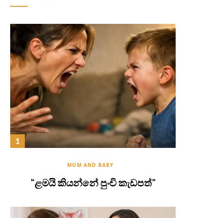
MOM AND BABY
“ළමයි කියන්නේ පුංචි කැඩපත්”