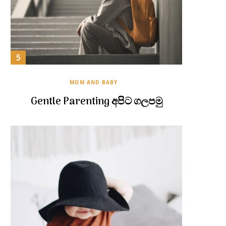
MOM AND BABY
Gentle Parenting අපිට ගලපමු