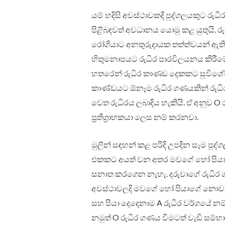
යම් හදිසි අවස්ථාවකදි පුද්ගලයකුට ර
පිළිබඳවත් අවධානය යොමු කළ යුතුයි.
රෝගියාට අනතුරුදායක තත්ත්වයන් ඇති 
හිතුමනාපයට රුධිර පාරවිලයනය කිරීමේ
හතරෙන් රුධිර කාණඩ දෙකකට සුවිශේෂි
කාණ්ඩයට ඕනෑම රුධිර ගණයකින් රුධි
වෙත රුධිරය ලබාදිය හැකියි. ඒ අනුව 
ප්‍රතිග්‍රාහකයා ලෙස නම් කරනවා.
මුලින් සඳහන් කළ පරිදි උපදින සෑම පු
එකකට අයත් වන අතර මවගේ හෝ පියාගේ 
සනාත කරගෙන නැහැ. දරුවාගේ රුධිර 
අවස්ථාවලදි මවගේ හෝ පියාගේ නොවන 
සහ පියා දෙදෙනාම A රුධිර වර්ගයේ නම්
නමුත් O රුධිර ගණය වීමටත් වැඩි සම්භ