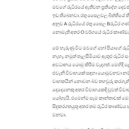
මවගේ රුධිරයේ ඇතිවන ප්‍රතිදේහ දෙව
ඉඩ තිබෙනවා. රතු සෛලවල බිත්තියේ ත
අනුව A රුධිරයේ රතු සෛල Bරුධිර ගණය 
නොමැති අතර O වර්ගයේ රුධිර කාණ්ඩ
මේ හැරුණු විට මවගේ හෝ පියාගේ රු
නැහැ. නමුත් තැලසීමියාව ඇතුළු රුධි
අවධානය යොමු කිරීම වැදගත්. මෙහිදි 
එවැනි විවාහයක් සඳහා යොමුවනවා නම් එ
වාහකයින් නොවන බව තහවුරු කරගැනීම
දෙදෙනෙකු අතර විවාහයකදි වුවත් විවාහය
යෝග්‍යයි. එමෙන්ම සෑම කාන්තාවක් මෙන
සිදුකරගතයුතු අතර තම රුධිර කාණ්ඩය 
වනවා.