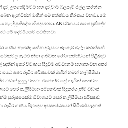
නි දරු උපතේදි මවට සහ දරුවාට බලපෑම් එල්ල කරන්න
ිබෙන ඇන්ටිජන් මඟින් මේ තත්ත්වය තීරණය වනවා. මේ
තුළ දි ප්‍රතිදේහ නිපදවනවා. AB වර්ගයට මෙම ප්‍රතිදේහ
යට මේ දෙවර්ගයම පවතිනවා.
ධිර ගණය කුමක්ද යන්න දරුවාට බලපෑම් එල්ල කරන්නේ
ර සංඝටකවල ගැටළු නිසා ඇතිවන රෝග තත්ත්වයන් පිළිබඳව
ලේ ඥාතීන් අතර විවාහය සිදුවීම අවධානම් සහගත වන අතර
යට පෙර රුධිර පරීක්‍ෂාවක් මඟින් තමන් තැලිසීමියා
 වඩාත් සුදුසු වනවා. එමෙන්ම ලේ නෑයින් නොවන
ට පෙර තැලිසීමියා පරික්‍ෂාවක් සිදුකරගැනීම වඩාත්
්ම පුරුෂයෙක්ම විවාහයට පෙර තැලිසීමියා පරීක්‍ෂාව
හා රුධිර ගණය පිළිබඳව අවබෝධයෙන් සිටීමත් වැදගත්