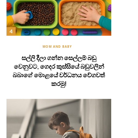
MOM AND BABY
සල්ලි දීලා ගන්න සෙල්ලම් බඩු
වෙනුවට, ගෙදර කුස්සියේ බඩුවලින්
බබාගේ මොළයේ වර්ධනය වේගවත්
කරමු!