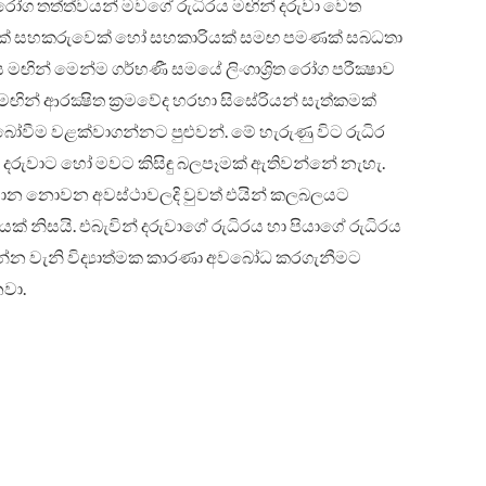
 රෝග තත්ත්වයන් මවගේ රුධිරය මඟින් දරුවා වෙත
ත එක් සහකරුවෙක් හෝ සහකාරියක් සමඟ පමණක් සබධතා
 මඟින් මෙන්ම ගර්භණී සමයේ ලිංගාශ්‍රිත රෝග පරීක්‍ෂාව
ඟින් ආරක්‍ෂිත ක්‍රමවේද හරහා සිසේරියන් සැත්කමක්
බෝවීම වළක්වාගන්නට පුළුවන්. මේ හැරුණු විට රුධිර
 දරුවාට හෝ මවට කිසිඳු බලපෑමක් ඇතිවන්නේ නැහැ.
සමාන නොවන අවස්ථාවලදි වුවත් එයින් කලබලයට
ක් නිසයි. එබැවින් දරුවාගේ රුධිරය හා පියාගේ රුධිරය
යන්න වැනි විද්‍යාත්මක කාරණා අවබෝධ කරගැනීමට
වා.