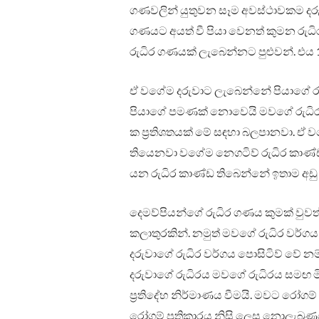
ගණවලින් යුතුවන සෑම අවස්ථාවකම දරු
ගණයට අයත් වී පියා වෙනත් කුමන රු
රුධිර ගණයක් ලැබෙන්නට පුළුවන්. එය 
ඒ වගේම දරුවාට ලැබෙන්නේ පියාගේ රු
පියාගේ පමණක් නොවෙයි මවගේ රුධිර
ක ප්‍රතිශතයක් මේ සඳහා බලපානවා. ඒ 
තියෙනවා වගේම නෙගටිව් රුධිර කාණ්ඩ 
යන රුධිර කාණ්ඩ තිබෙන්නේ ඉතාම අඩු ප්
දෙමව්පියන්ගේ රුධිර ගණය කුමක් වුවත
කලාතුරකින්. නමුත් මවගේ රුධිර වර්
දරුවාගේ රුධිර වර්ගය පොසිටිව් වේ 
දරුවාගේ රුධිරය මවගේ රුධිරය සමඟ මිශ
ප්‍රතිදේහ නිර්මාණය වීමයි. මවට රෝගම
රෝගම් ප්‍රතිකාරය නිසි ලෙස නොලැබ