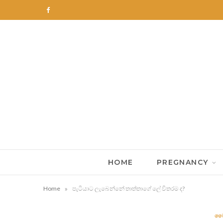
F
a
c
e
b
o
o
k
HOME
PREGNANCY
»
Home
පැටියාට ලැබෙන්නේ තාත්තාගේ ලේ විතරම ද?
වෛ