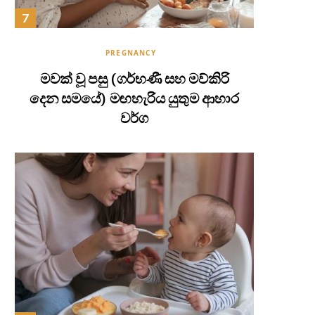
PREGNANCY
මවක් වූ පසු (ගර්භණී සහ මව්කිරි
දෙන සමයේ) මඟහැරිය යුතුම ආහාර
වර්ග