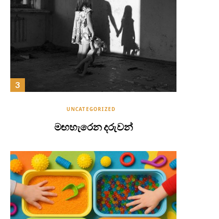
UNCATEGORIZED
මඟහැරෙන දරුවන්