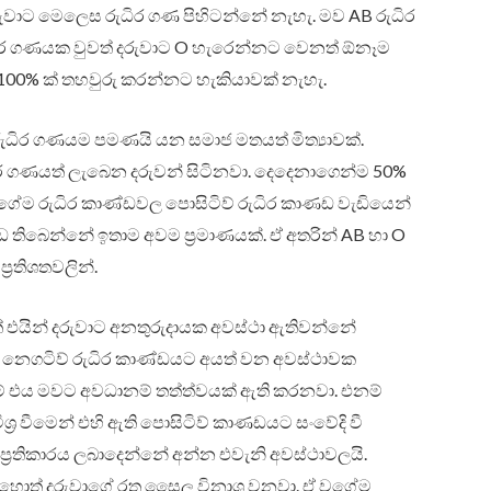
වාට මෙලෙස රුධිර ගණ පිහිටන්නේ නැහැ. මව AB රුධිර
ධිර ගණයක වුවත් දරුවාට O හැරෙන්නට වෙනත් ඕනෑම
100% ක් තහවුරු කරන්නට හැකියාවක් නැහැ.
ධිර ගණයම පමණයි යන සමාජ මතයත් මිත්‍යාවක්.
 ගණයත් ලැබෙන දරුවන් සිටිනවා. දෙදෙනාගෙන්ම 50%
වගේම රුධිර කාණ්ඩවල පොසිටිව් රුධිර කාණඩ වැඩියෙන්
තිබෙන්නේ ඉතාම අවම ප්‍රමාණයක්. ඒ අතරින් AB හා O
‍රතිශතවලින්.
් එයින් දරුවාට අනතුරුදායක අවස්ථා ඇතිවන්නේ
ගය නෙගටිව් රුධිර කාණ්ඩයට අයත් වන අවස්ථාවක
නම් එය මවට අවධානම් තත්ත්වයක් ඇති කරනවා. එනම්
්‍ර වීමෙන් එහි ඇති පොසිටිව් කාණඩයට සංවේදි වී
් ප්‍රතිකාරය ලබාදෙන්නේ අන්න එවැනි අවස්ථාවලයි.
ුණහොත් දරුවාගේ රතු සෛල විනාශ වනවා. ඒ වගේම