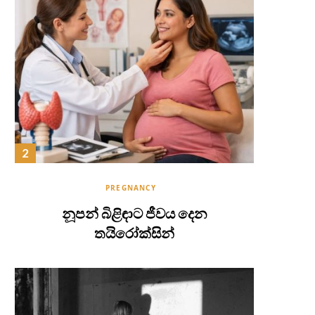
PREGNANCY
නූපන් බිළිඳාට ජීවය දෙන
තයිරෝක්සින්