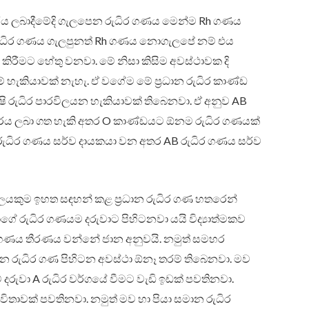
ුධිරය ලබාදීමේදි ගැලපෙන රුධිර ගණය මෙන්ම Rh ගණය
 රුධිර ගණය ගැලපුනත් Rh ගණය නොගැලපේ නම් එය
කිරීමට හේතු වනවා. මේ නිසා කිසිම අවස්ථාවක දි
 හැකියාවක් නැහැ. ඒ වගේම මේ ප්‍රධාන රුධිර කාණ්ඩ
 රුධිර පාරවිලයන හැකියාවක් තිබෙනවා. ඒ අනුව AB
රය ලබා ගත හැකි අතර O කාණ්ඩයට ඕනම රුධිර ගණයක්
O රුධිර ගණය සර්ව දායකයා වන අතර AB රුධිර ගණය සර්ව
ද්ගලයකුම ඉහත සඳහන් කළ ප්‍රධාන රුධිර ගණ හතරෙන්
රුධිර ගණයම දරුවාට පිහිටනවා යයි විද්‍යාත්මකව
ගණය තීරණය වන්නේ ජාන අනුවයි. නමුත් සමහර
රුධිර ගණ පිහිටන අවස්ථා ඕනෑ තරම් තිබෙනවා. මව
 දරුවා A රුධිර වර්ගයේ වීමට වැඩි ඉඩක් පවතිනවා.
ාවිතාවක් පවතිනවා. නමුත් මව හා පියා සමාන රුධිර