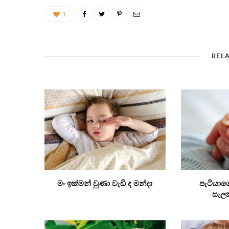
1
REL
මං ඉක්මන් වුණා වැඩි ද මන්දා
පැටියාග
සැලක