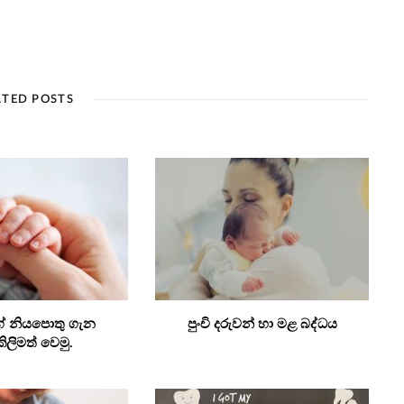
ATED POSTS
ේ නියපොතු ගැන
පුංචි දරුවන් හා මළ බද්ධය
ිලිමත් වෙමු.