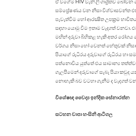
ඒ වගේම HIV වැනි ලිංගාශ්‍රිතව බෝවන
සම්ප්‍රේෂණය වන නිසා විශ්වාසවන්
පැවැත්වීම හෝ ආරක්‍ෂිත උපක්‍රම භාවිතය
සඳහා යොමු වීම ඉතාම වැදගත් වනවා. එම
මඟින් දරුවා බිහිකළ හැකි අතර රෝගය 
වර්ගය නිසා හෝ වෙනත් හේතුවක් නිසා
පියාගේ රුධිරය දරුවාගේ රුධිරය හා 
පත්නොවිය යුත්තේ එය සාමාන්‍ය තත්ත්වය
ගැලපීමෙන් දරුවාගේ සැබෑ පියා කවුද 
නොහැකි බව වටහා ගැනීම ද වැදගත් වන
විශේෂඥ වෛද්‍ය ඉන්දික සේනාරත්න
සටහන චාපා හංසිනි ආටිගල