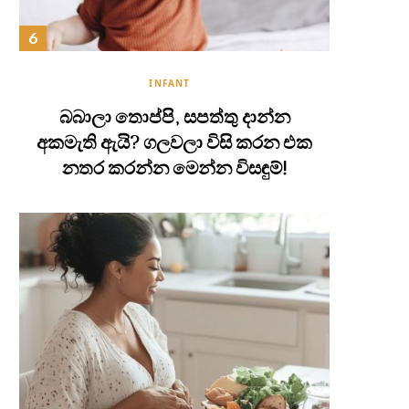
INFANT
බබාලා තොප්පි, සපත්තු දාන්න
අකමැති ඇයි? ගලවලා විසි කරන එක
නතර කරන්න මෙන්න විසඳුම්!