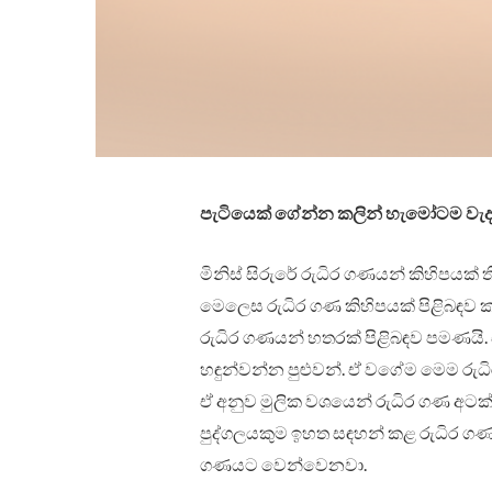
පැටියෙක් ගේන්න කලින් හැමෝටම වැදග
මිනිස් සිරුරේ රුධිර ගණයන් කිහිපයක් 
මෙලෙස රුධිර ගණ කිහිපයක් පිළිබඳව 
රුධිර ගණයන් හතරක් පිළිබඳව පමණයි. 
හඳුන්වන්න පුළුවන්. ඒ වගේම මෙම රු
ඒ අනුව මුලික වශයෙන් රුධිර ගණ අට
පුද්ගලයකුම ඉහත සඳහන් කළ රුධිර ග
ගණයට වෙන්වෙනවා.