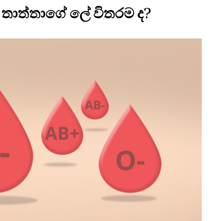
 තාත්තාගේ ලේ විතරම ද?