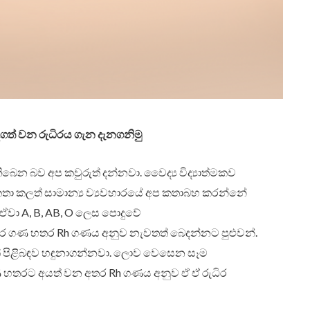
ත් වන රුධිරය ගැන දැනගනිමු
තිබෙන බව අප කවුරුත් දන්නවා. වෛද්‍ය විද්‍යාත්මකව
කතා කලත් සාමාන්‍ය ව්‍යවහාරයේ අප කතාබහ කරන්නේ
ඒවා A, B, AB, O ලෙස පොදුවේ
ධිර ගණ හතර Rh ගණය අනුව නැවතත් බෙදන්නට පුළුවන්.
ක් පිළිබඳව හඳුනාගන්නවා. ලොව වෙසෙන සෑම
ණ හතරට අයත් වන අතර Rh ගණය අනුව ඒ ඒ රුධිර