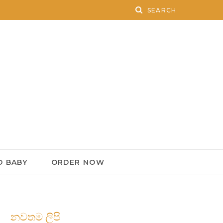
 BABY
ORDER NOW
නවතම ලිපි