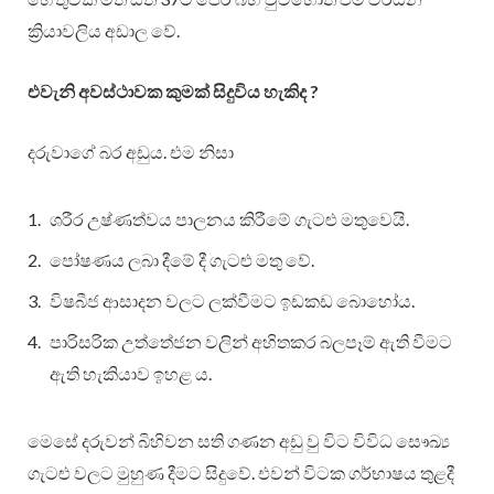
ක්‍රියාවලිය අඩාල වේ.
එවැනි අවස්ථාවක කුමක් සිදුවිය හැකිද ?
දරුවාගේ බර අඩුය. එම නිසා
ශරීර උෂ්ණත්වය පාලනය කිරීමේ ගැටළු මතුවෙයි.
පෝෂණය ලබා දීමේ දී ගැටළු මතු වේ.
විෂබීජ ආසාදන වලට ලක්වීමට ඉඩකඩ බොහෝය.
පාරිසරික උත්තේජන වලින් අහිතකර බලපෑම් ඇති වීමට
ඇති හැකියාව ඉහළ ය.
මෙසේ දරුවන් බිහිවන සති ගණන අඩු වු විට විවිධ සෞඛ්‍ය
ගැටළු වලට මුහුණ දීමට සිදුවේ. එවන් විටක ගර්භාෂය තුළදී