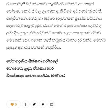
වී නොමැති බැවින් යකඩ කැල්සියම් මෙන්ම අනෙකුත්
පෝෂණ කොටස් වල ඌණතා ඇති වීමේ අවදානමක් පවතී.
එබැවින් නොමේරූ හා අඩු බර දරුවන්ගේ ප්‍රශස්ත වර්ධනය
සඳහා වැඩි කැලරි ප්‍රමාණයක් මෙන්ම සුළු පෝෂක පදාර්ථ ද
ලබා දිය යුතුය. එම දරුවන්ට ඉතාම ගැළපෙන ආහාර රටාව
මෙතෙක් සොයාගෙන නැති නමුත් සාමාන්‍ය දරුවන්ට මෙන්ම
සුදුසුම අහාරය වන්නේ මවුකිරිය.
පේරාදෙණිය ශික්ෂණ රෝහලේ
නොමේරු ළදරු ඒකකය භාර
විශේෂඥ්‍ය වෛද්‍ය සන්ධ්‍යා බණ්ඩාර
0