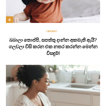
INFANT
බබාලා තොප්පි, සපත්තු දාන්න අකමැති ඇයි?
ගලවලා විසි කරන එක නතර කරන්න මෙන්න
විසඳුම්!