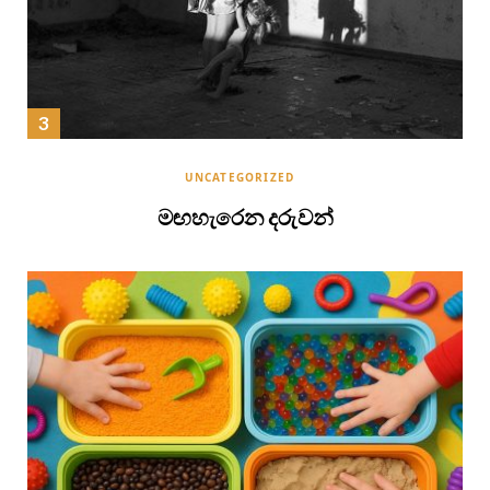
UNCATEGORIZED
මඟහැරෙන දරුවන්