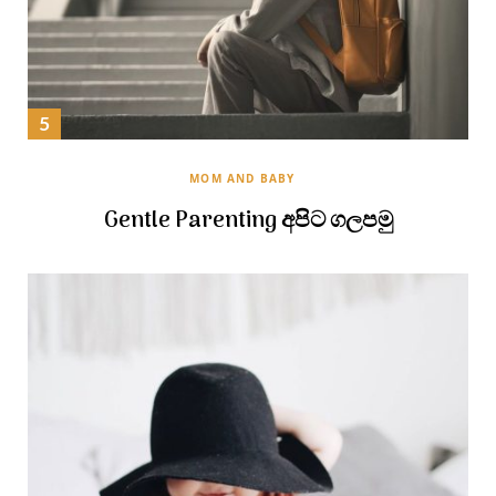
MOM AND BABY
Gentle Parenting අපිට ගලපමු