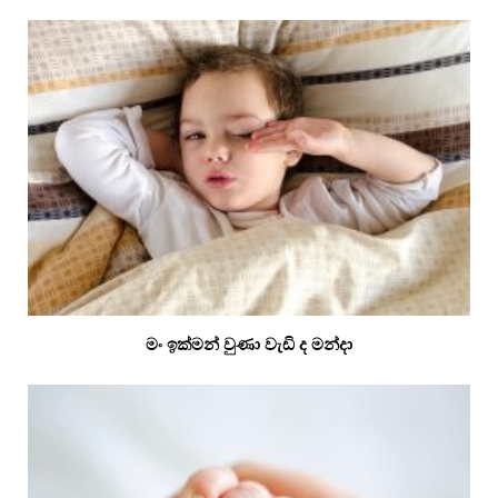
මං ඉක්මන් වුණා වැඩි ද මන්දා