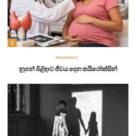
PREGNANCY
නූපන් බිළිඳාට ජීවය දෙන තයිරෝක්සින්