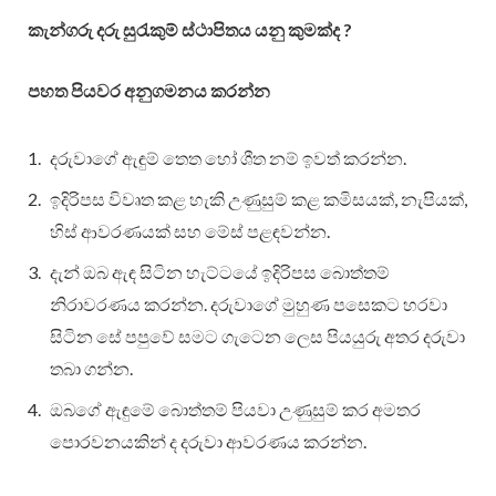
කැන්ගරු දරු සුරැකුම් ස්ථාපිතය යනු කුමක්ද ?
පහත පියවර අනුගමනය කරන්න
දරුවාගේ ඇඳුම් තෙත හෝ ශීත නම් ඉවත් කරන්න.
ඉදිරිපස විවෘත කළ හැකි උණුසුම් කළ කමිසයක්, නැපියක්,
හිස් ආවරණයක් සහ මේස් පළඳවන්න.
දැන් ඔබ ඇඳ සිටින හැට්ටයේ ඉදිරිපස බොත්තම්
නිරාවරණය කරන්න. දරුවාගේ මුහුණ පසෙකට හරවා
සිටින සේ පපුවේ සමට ගැටෙන ලෙස පියයුරු අතර දරුවා
තබා ගන්න.
ඔබගේ ඇඳුමේ බොත්තම් පියවා උණුසුම් කර අමතර
පොරවනයකින් ද දරුවා ආවරණය කරන්න.