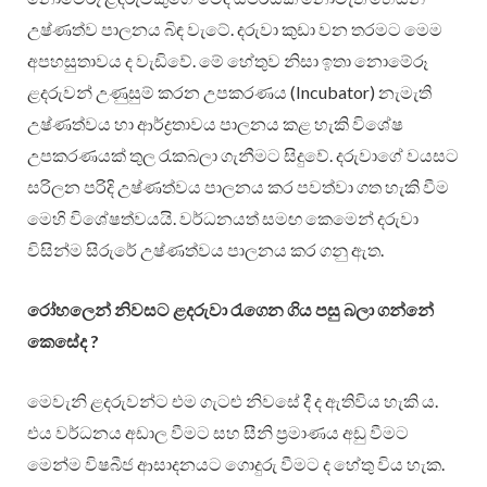
උෂ්ණත්ව පාලනය බිඳ වැටේ. දරුවා කුඩා වන තරමට මෙම
අපහසුතාවය ද වැඩිවේ. මේ හේතුව නිසා ඉතා නොමේරූ
ළදරුවන් උණුසුම් කරන උපකරණය (Incubator) නැමැති
උෂ්ණත්වය හා ආර්ද්‍රතාවය පාලනය කළ හැකි විශේෂ
උපකරණයක් තුල රැකබලා ගැනීමට සිදුවේ. දරුවාගේ වයසට
සරිලන පරිදි උෂ්ණත්වය පාලනය කර පවත්වා ගත හැකි වීම
මෙහි විශේෂත්වයයි. වර්ධනයත් සමඟ කෙමෙන් දරුවා
විසින්ම සිරුරේ උෂ්ණත්වය පාලනය කර ගනු ඇත.
රෝහලෙන් නිවසට ළදරුවා රැගෙන ගිය පසු බලා ගන්නේ
කෙසේද ?
මෙවැනි ළදරුවන්ට එම ගැටළු නිවසේ දී ද ඇතිවිය හැකි ය.
එය වර්ධනය අඩාල වීමට සහ සීනි ප්‍රමාණය අඩු වීමට
මෙන්ම විෂබීජ ආසාදනයට ගොදුරු වීමට ද හේතු විය හැක.