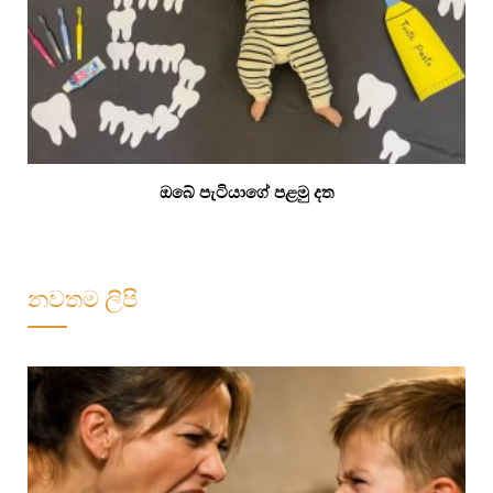
ඔබේ පැටියාගේ පළමු දත
නවතම ලිපි