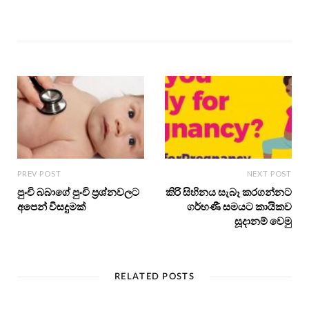
PREV POST
NEXT POST
පුංචි බබාගේ පුංචි ප්‍රශ්නවලට
කිරි සිහිනය සැබෑ කරගන්නට
අපෙන් විසදුමක්
ගර්භණී සමයට කායිකව
සූදානම් වෙමු
RELATED POSTS