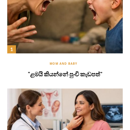
MOM AND BABY
“ළමයි කියන්නේ පුංචි කැඩපත්”