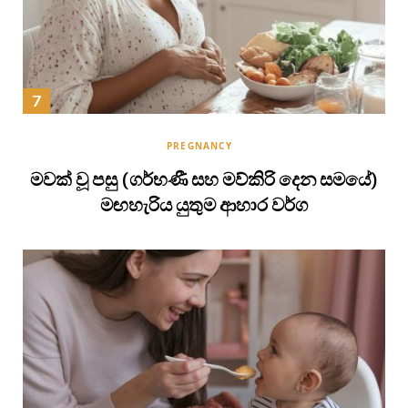
PREGNANCY
මවක් වූ පසු (ගර්භණී සහ මව්කිරි දෙන සමයේ)
මඟහැරිය යුතුම ආහාර වර්ග