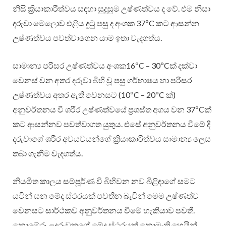
නිසි ක්‍රියාකාරීත්වය සඳහා සුදුසුම උෂ්ණත්වය ද වේ. එම නිසා
දරුවා මෙලොව එළිය දුටු පසු ද අංශක 37ºC කට ආසන්න
උෂ්ණත්වය පවත්වාගෙන යාම ඉතා වැදගත්ය.
සාමාන්‍ය පරිසර උෂ්ණත්වය අංශක16ºC – 30ºCක්‍ දක්වා
වෙනස් වන අතර දරුවා බිහි වූ පසු ගර්භාෂය හා පරිසර
උෂ්ණත්වය අතර ඇති වෙනසට (10ºC – 20ºC ක්‍)
අනුවර්තනය වී ශරීර උෂ්ණත්වයේ ප්‍රශස්ත අගය වන 37ºCක්‍
කට ආසන්නව පවත්වාගත යුතුය. එසේ අනුවර්තනය වීමේ දී
දරුවාගේ ශරීර අවයවයන්ගේ ක්‍රියාකාරිත්වය සාමාන්‍ය ලෙස
තබා ගැනීම වැදගත්ය.
නියමිත කාලය සම්පූර්ණ වි බිහිවන නව බිළිඳාගේ සමට
යටින් ඝන මේද ස්ථරයක් පවතින බැවින් මෙම උෂ්ණත්ව
වෙනසට සාර්ථකව අනුවර්තනය වීමේ හැකියාව පවතී.
නොමේරූ ළදරුවකුගේ මේද ස්ථරයක් නොමැති හෙයින්