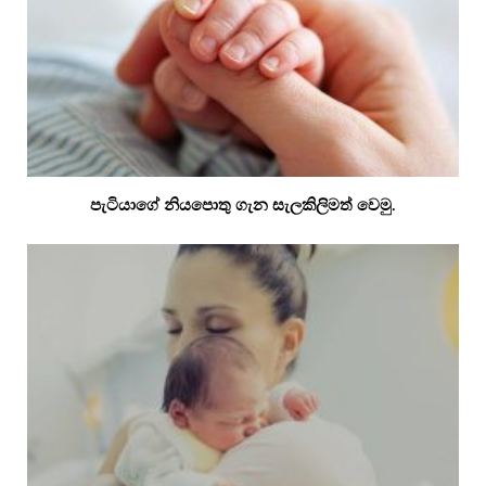
පැටියාගේ නියපොතු ගැන සැලකිලිමත් වෙමු.