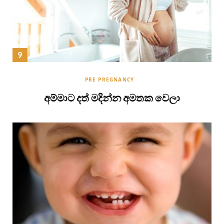
PRE PREGNANCY
අම්මාට දත් මදින්න අමතක වෙලා