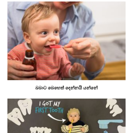
බබාට බෙහෙත් දෙන්නයි යන්නේ