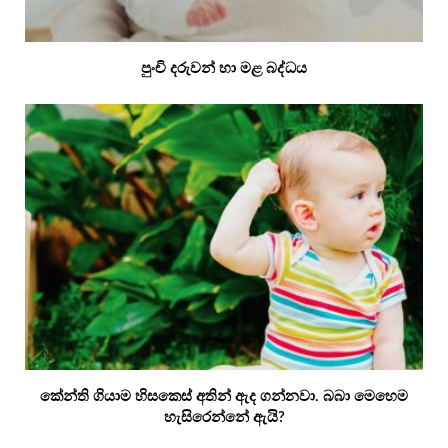
පුංචි දරුවන් හා මළ බද්ධය
කේන්ති ගියාම හිසකෙස් අතින් ඇද ගන්නවා. බබා මෙහෙම
හැසිරෙන්නේ ඇයි?