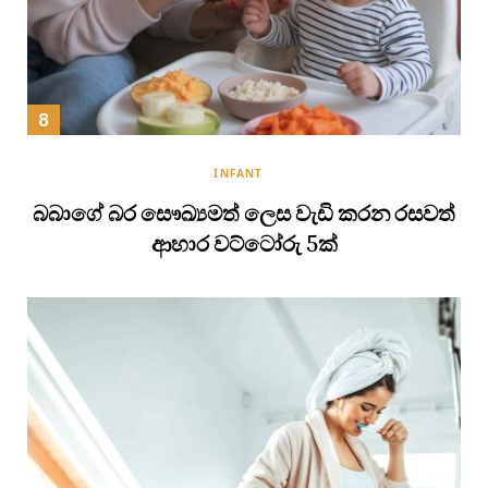
INFANT
බබාගේ බර සෞඛ්‍යමත් ලෙස වැඩි කරන රසවත්
ආහාර වට්ටෝරු 5ක්