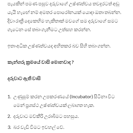
පැයකින් පමණ පසුව දරුවාගේ උෂ්ණත්වය තවදුරටත් අඩු
යැයි හැඟේ නම් අමතර පොරෝනයක් යොදා ඔතා තබන්න.
දිවා රාත්‍රී දෙකෙහිම හැකිතාක් මවගේ සම දරුවාගේ සමට
ගැටෙන සේ තබා ගැනීමට උත්සහ කරන්න.
ඉතා අධික උෂ්ණත්වයද අහිතකර බව සිහි තබා ගන්න.
කැන්ගරු ක්‍රමයේ වාසි මොනවාද ?
දරුවාට ඇති වාසි
උණුසුම් කරන උපකරණයේ (Incubator) සිටිනා විට
මෙන් ප්‍රශස්ථ උෂ්ණත්වයක් ලබාගත හැක.
දරුවාට මව්කිරි උරාබීමට පහසුය.
බර වැඩි වීමට ඉවහල් වේ.