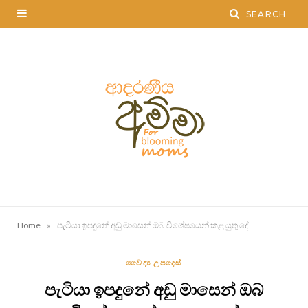
»
Home
පැටියා ඉපදුනේ අඩු මාසෙන් ඔබ විශේෂයෙන් කළ යුතු දේ
වෛද්‍ය උපදෙස්
පැටියා ඉපදුනේ අඩු මාසෙන් ඔබ