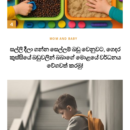
MOM AND BABY
සල්ලි දීලා ගන්න සෙල්ලම් බඩු වෙනුවට, ගෙදර
කුස්සියේ බඩුවලින් බබාගේ මොළයේ වර්ධනය
වේගවත් කරමු!