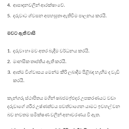
ආසාදනවලින් ආරක්ෂා වේ.
දරුවාට ශ්වසන අපහසුතා ඇතිවීම පාලනය කරයි.
මවට ඇති වාසි
දරුවා හා මව අතර බැඳීම වර්ධනය කරයි.
මානසික තෘප්තිය ඇති කරයි.
ආත්ම විශ්වාසය මෙන්ම කිරි ලබාදීම පිළිබඳ හැඟීම ද වැඩි
කරයි.
කැන්ගරු ස්ථාපිතය මගින් ෂබජමඉ්එදර උපකරණයට වඩා
දරුවාගේ ශරීර උෂ්ණත්වය පවත්වාගෙන යාමට ඉවහල් වන
බව නවතම සමීක්ෂණ වලින් අනාවරණය වී ඇත.