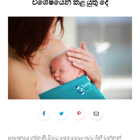
විශේෂයෙන් කළ යුතු දේ
සාමාන්‍යය ගර්භණී වීමට පෙර මෙලොවට බිහි වන්නන්