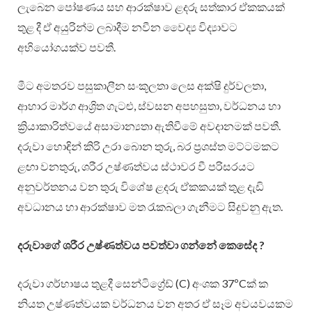
ලැබෙන පෝෂණය සහ ආරක්ෂාව ළදරු සත්කාර ඒකකයක්
තුළ දී ඒ අයුරින්ම ලබාදීම නවීන වෛද්‍ය විද්‍යාවට
අභියෝගයක්ව පවතී.
මීට අමතරව පසුකාලීන සංකූලතා ලෙස අක්ෂි දුර්වලතා,
ආහාර මාර්ග ආශ්‍රිත ගැටළු, ස්වසන අපහසුතා, වර්ධනය හා
ක්‍රියාකාරිත්වයේ අසාමාන්‍යතා ඇතිවීමේ අවදානමක් පවතී.
දරුවා හොඳින් කිරි උරා බොන තුරු, බර ප්‍රශස්ත මට්ටමකට
ළඟා වනතුරු, ශරීර උෂ්ණත්වය ස්ථාවර වී පරිසරයට
අනුවර්තනය වන තුරු විශේෂ ළදරු ඒකකයක් තුළ දැඩි
අවධානය හා ආරක්ෂාව මත රැකබලා ගැනීමට සිදුවනු ඇත.
දරුවාගේ ශරීර උෂ්ණත්වය පවත්වා ගන්නේ කෙසේද ?
දරුවා ගර්භාෂය තුළදී සෙන්ටිග්‍රේඩ් (C) අංශක 37ºCක්‍ ක
නියත උෂ්ණත්වයක වර්ධනය වන අතර ඒ සෑම අවයවයකම