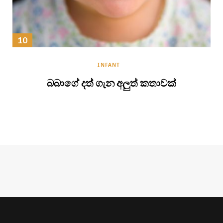
INFANT
බබාගේ දත් ගැන අලුත් කතාවක්