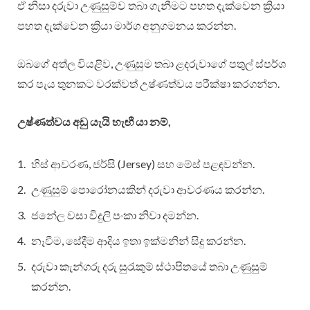
ඒ නිසා දරුවා උණුසුම්ව තබා ගැනීමට පහත දැක්වෙන ක්‍රියා
පහත දැක්වෙන ක්‍රියා මාර්ග අනුගමනය කරන්න.
ඔබගේ අත්ල වියළිව, උණුසුම තබා ළදරුවාගේ පතුල් ස්පර්ශ
කර පැය තුනකට වරක්වත් උෂ්ණත්වය පරීක්ෂා කරගන්න.
උෂ්ණත්වය අඩු යැයි හැඟී යා නම්,
හිස් ආවරණ, ජර්සි (Jersey) සහ මේස් පළඳවන්න.
උණුසුම් පොරෝනයකින් දරුවා ආවරණය කරන්න.
ජනේල වසා විදුලි පංකා නිවා දමන්න.
නෑවීම, සේදීම ආදිය ඉතා ඉක්මනින් සිදු කරන්න.
දරුවා කැන්ගරු දරු සුරැකුම් ස්ථාපිතයේ තබා උණුසුම්
කරන්න.