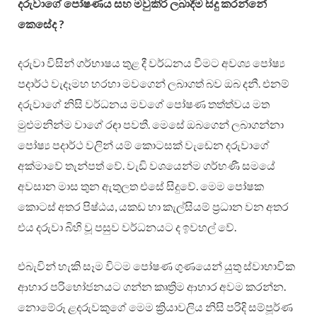
දරුවාගේ පෝෂණය සහ මවුකිරි ලබාදීම සිදු කරන්නේ
කෙසේද ?
දරුවා විසින් ගර්භාෂය තුළ දී වර්ධනය වීමට අවශ්‍ය පෝෂ්‍ය
පදාර්ථ වැදෑමහ හරහා මවගෙන් ලබාගත් බව ඔබ දනී. එනම්
දරුවාගේ නිසි වර්ධනය මවගේ පෝෂණ තත්ත්වය මත
මුළුමනින්ම වාගේ රඳා පවතී. මෙසේ ඔබගෙන් ලබාගන්නා
පෝෂ්‍ය පදාර්ථ වලින් යම් කොටසක් වැඩෙන දරුවාගේ
අක්මාවේ තැන්පත් වේ. වැඩි වශයෙන්ම ගර්භණී සමයේ
අවසාන මාස තුන ඇතුලත එසේ සිදුවේ. මෙම පෝෂක
කොටස් අතර පිෂ්ඨය, යකඩ හා කැල්සියම් ප්‍රධාන වන අතර
එය දරුවා බිහි වූ පසුව වර්ධනයට ද ඉවහල් වේ.
එබැවින් හැකි සෑම විටම පෝෂණ ගුණයෙන් යුතු ස්වාභාවික
ආහාර පරිභෝජනයට ගන්න කෘත්‍රිම ආහාර අවම කරන්න.
නොමේරූ ළදරුවකුගේ මෙම ක්‍රියාවලිය නිසි පරිදි සම්පූර්ණ