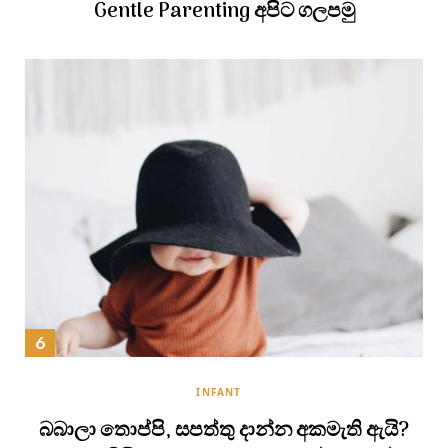
Gentle Parenting අපිට ගලපමු
INFANT
බබාලා තොප්පි, සපත්තු දාන්න අකමැති ඇයි?