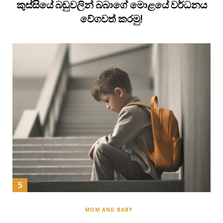
කුස්සියේ බඩුවලින් බබාගේ මොළයේ වර්ධනය
වේගවත් කරමු!
MOM AND BABY