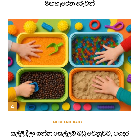
මඟහැරෙන දරුවන්
MOM AND BABY
සල්ලි දීලා ගන්න සෙල්ලම් බඩු වෙනුවට, ගෙදර