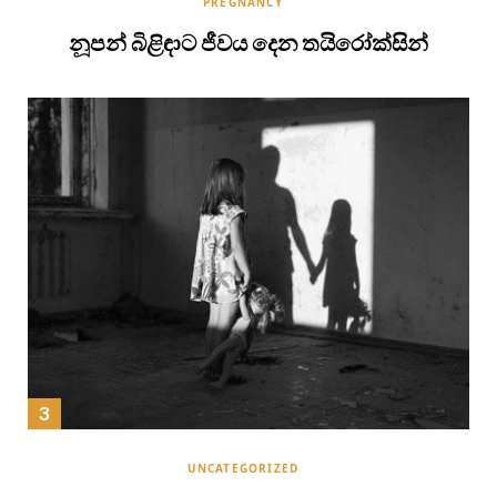
PREGNANCY
නූපන් බිළිඳාට ජීවය දෙන තයිරෝක්සින්
UNCATEGORIZED