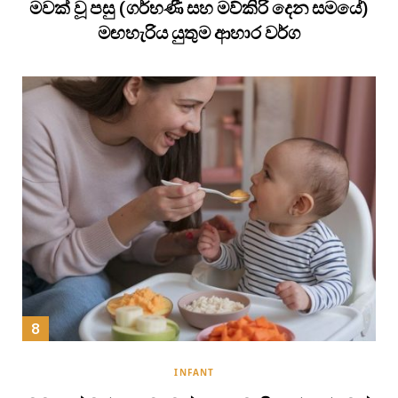
මවක් වූ පසු (ගර්භණී සහ මව්කිරි දෙන සමයේ)
මඟහැරිය යුතුම ආහාර වර්ග
INFANT