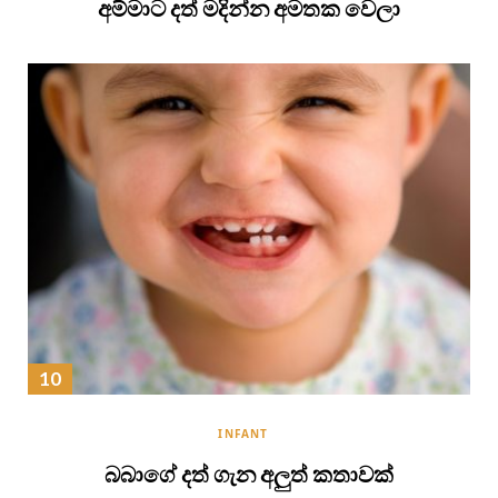
අම්මාට දත් මදින්න අමතක වෙලා
INFANT
බබාගේ දත් ගැන අලුත් කතාවක්