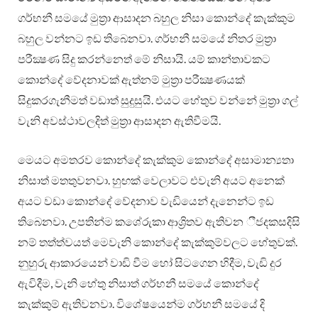
ගර්භනී සමයේ මුත්‍රා ආසාදන බහුල නිසා කොන්දේ කැක්කුම
බහුල වන්නට ඉඩ තිබෙනවා. ගර්භනී සමයේ නිතර මුත්‍රා
පරීක්‍ෂණ සිදු කරන්නෙත් මේ නිසායි. යම් කාන්තාවකට
කොන්දේ වේදනාවක් ඇත්නම් මුත්‍රා පරීක්‍ෂණයක්
සිදුකරගැනීමත් වඩාත් සුදුසුයි. එයට හේතුව වන්නේ මුත්‍රා ගල්
වැනි අවස්ථාවලදිත් මුත්‍රා ආසාදන ඇතිවීමයි.
මෙයට අමතරව කොන්දේ කැක්කුම කොන්දේ අසාමාන්‍යතා
නිසාත් මතතුවනවා. හුඟක් වෙලාවට එවැනි අයට අනෙක්
අයට වඩා කොන්දේ වේදනාව වැඩියෙන් දැනෙන්ට ඉඩ
තිබෙනවා. උපතින්ම කශේරුකා ආශ්‍රිතව ඇතිවන ීජදකසදිසි
නම් තත්ත්වයත් මෙවැනි කොන්දේ කැක්කුම්වලට හේතුවක්.
නුහුරු ආකාරයෙන් වාඩි වීම හෝ සිටගෙන හිදීම, වැඩි දුර
ඇවිදීම, වැනි හේතු නිසාත් ගර්භනී සමයේ කොන්දේ
කැක්කුම් ඇතිවනවා. විශේෂයෙන්ම ගර්භනී සමයේ දි