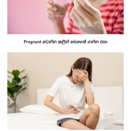
Pregnant වෙන්න කලින් බෙහෙත් ගන්න එපා