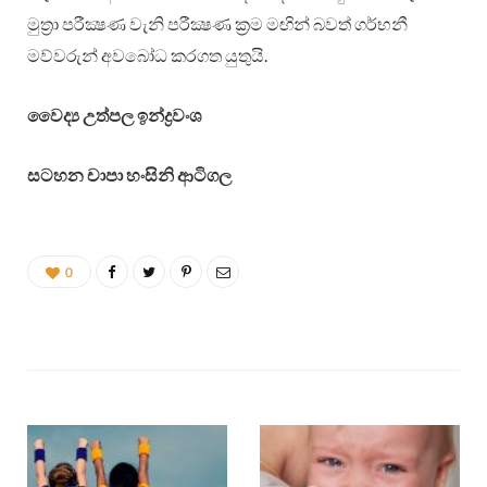
මුත්‍රා පරීක්‍ෂණ වැනි පරීක්‍ෂණ ක්‍රම මඟින් බවත් ගර්භනී
මව්වරුන් අවබෝධ කරගත යුතුයි.
වෛද්‍ය උත්පල ඉන්ද්‍රවංශ
සටහන චාපා හංසිනි ආටිගල
0