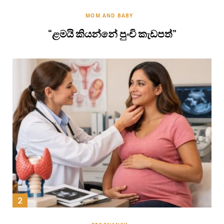
MOM AND BABY
“ළමයි කියන්නේ පුංචි කැඩපත්”