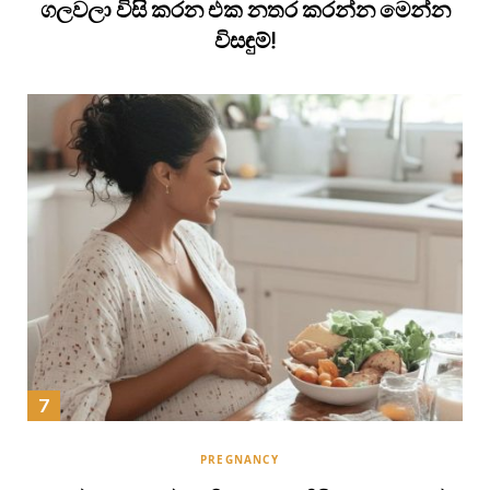
ගලවලා විසි කරන එක නතර කරන්න මෙන්න
විසඳුම්!
PREGNANCY