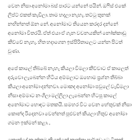
වෙන නිසා අනෝමා බස් පාරට යන්නේ පයින්. ඔෆිස් එකේ
ලිප්ට් එකත් කැඩිලා. තාම හදලා නැහැ. තට්ටු තුනක්
නඟින්නත් ඕන නේ. අනෝමාට තියෙන කරදර දන්නේ
අනෝමා විතරයි. ඒත් එයා ඒ ගැන වචනයකින් නෝක්කාඩු
කිව්වේ නැහැ. හිත හදාගෙන ඉස්පිරිතාලෙට යන්න පිටත්
වුණා.
අපේ කාලේ තිබ්බේ නැහැ කියලා විමලා කිව්වාට ඒ කාලෙත්
දරුවො ලැබෙන්න හිටිය අම්මලාට ඔහොම ප්‍රශ්න තිබ්බා
කියලා අනෝමා දන්නවා. මොකද අනෝමා පවුලේ වැඩිමලා
නිසා අම්මාට නංගිලා මල්ලිලා ලැබෙන්න හිටපු කාලේ
අනෝමාට හොඳට මතකයි. සමහර විට වෙන හේතුවක් නිසා
කොන්ද රිදෙනවා වෙන්නත් පුළුවන් කියලා හිතුව අනෝමා
ගමන ඉක්මන් කළා. ,
කොන්දේ කැක්කුම කියන්නේ කාන්තා පාර්ශවයට ටිකක්