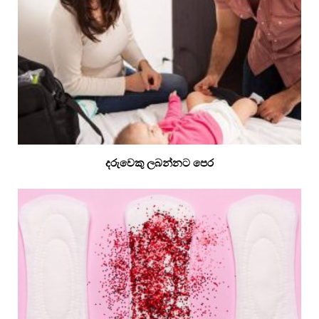
දරුවෙකු ලබන්නට පෙර