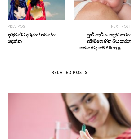
PREV POST
NEXT POST
දරුවන්ට දරුවන් වෙන්න
පුංචි පැටියා ලෙඩ කරන
දෙන්න
අම්මගෙ හිත බය කරන
මොනවද මේ Allergy …………
RELATED POSTS