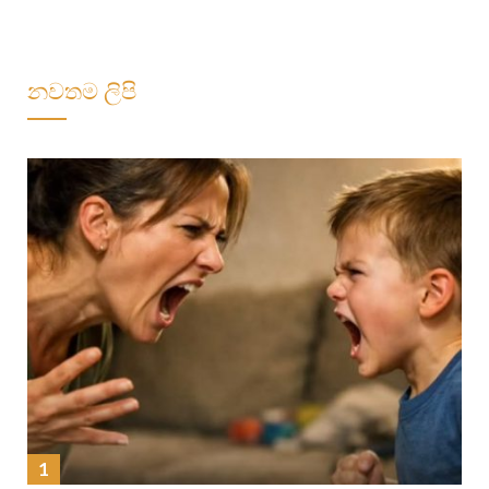
නවතම ලිපි