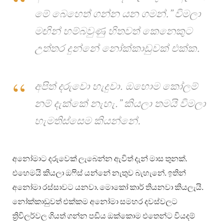
මේ බෙහෙත් ගන්න යන ගමන්.” විමලා
මඟින් හම්බවුණු හිතවත් කෙනෙකුට
උත්තර දුන්නේ නෝක්කාඩුවක් එක්ක.
අපිත් දරුවො හැදුවා. ඔහොම කෝලම්
නම් දැක්කේ නැහැ.” කියලා තමයි විමලා
හැමතිස්සෙම කියන්නේ.
අනෝමාට දරුවෙක් ලැබෙන්න ඇවිත් දැන් මාස තුනක්.
එහෙමයි කියලා ඔෆිස් යන්නේ නැතුව බැහැනේ. ඉතින්
අනෝමා රස්සාවට යනවා. මොකෝ කාර් තියනවා කියලැයි.
නෝක්කාඩුවත් එක්කම අනෝමා සමහර දවස්වලට
ත්‍රිවිලර්වල ගියත් ගන්න පඩිය ඔක්කොම එතෙන්ට වියදම්