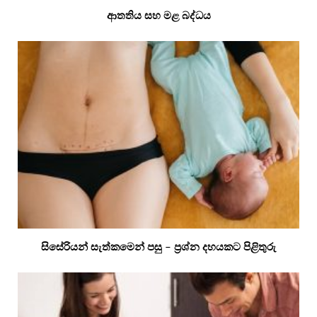
ආතතිය සහ මළ බද්ධය
සිසේරියන් සැත්කමෙන් පසු – ප්‍රශ්න දහයකට පිළිතුරු