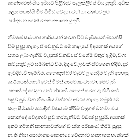
කාන්තාවන් සිය ඉරියව් පිළිබඳව සැලකිලිමත් විය යුතුයි. අධික
ලෙස මහන්සි වීම විවිධ වේදනාවන් හා අබාධවලට
හේතුවන බවත් මතක තබාගත යුතුයි.
නිවසේ සාමාන්‍ය කාර්යයන් කරන විට වැඩියෙන් මහන්සි
වීම සුදුසු නැහැ. ඒ වෙනුවට මේ කාලයේ දි අනෙක් අයගේ
සහය ලබා ගැනීම වැදගත් වනවා. ඒ වගේම වතුර ඇදීම, වගා
කටයුතුවලට සම්බන්ධ වීම, දිගු වේලාවක් සිටගෙන හිදීම, දුර
ඇවිදීම, වී තැම්බීම, අනෙකුත් බර වැඩවල යෙදීම වැනි අපහසු
කාර්යයන්ගෙන් ඉවත් වීමත් අත්‍යවශ්‍ය වනවා. මෙවැනි
කොන්දේ වේදනාවන් ගර්භනී .සමයත් සමඟ ඇති වී ඉන්
පසුව සුව වන නිසා බිය වන්නට අවශ්‍ය නැහැ. නමුත් මේ
කාල සීමාවේ හොඳින් ව්‍යායාම කිරීම වැදගත් වනවා. එය
කොන්දේ වේදනාව සුව කරගැනීමට වඩාත් සුදුසුයි. අනෙක්
අතට ගර්භනී කාන්තාවන්ගේ ඞ ඍ්හ පරීක්‍ෂණ කිරීම සුදුසු
නැති නිසා අසාමාන්‍ය කොන්දේ වේදනාව හඳුනාගත හැක්කේ