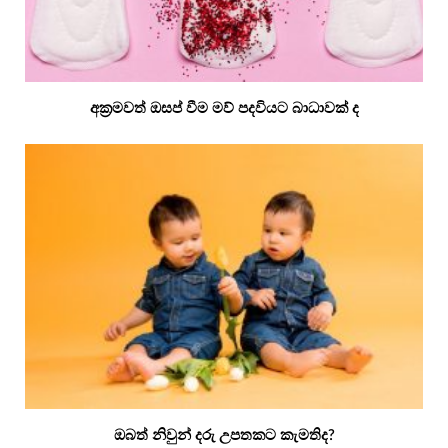
අක්‍රමවත් ඔසප් වීම මව් පදවියට බාධාවක් ද
ඔබත් නිවුන් දරු උපතකට කැමතිද?