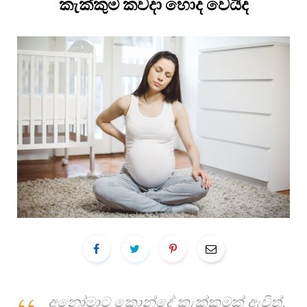
කැක්කුම කවදා හොද වෙයිද
අනෝමාට කොන්දේ කැක්කුමක් ඇවිත්.