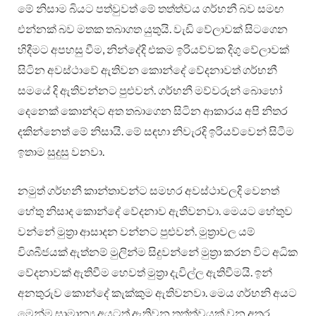
මේ නිසාම බියට පත්වුවත් මේ තත්ත්වය ගර්භනී බව සමඟ
එන්නක් බව මතක තබාගත යුතුයි. වැඩි වේලාවක් සිටගෙන
හිදීමට අපහසු වීම, නින්දේදි එකම ඉරියව්වක දිගු වේලාවක්
සිටින අවස්ථාවේ ඇතිවන කොන්දේ වේදනාවත් ගර්භනී
සමයේ දි ඇතිවන්නට පුළුවන්. ගර්භනී මව්වරුන් බොහෝ
දෙනෙක් කොන්දට අත තබාගෙන සිටින ආකාරය අපි නිතර
දකින්නෙත් මේ නිසායි. මේ සඳහා නිවැරදි ඉරියව්වෙන් සිටීම
ඉතාම සුදුසු වනවා.
නමුත් ගර්භනී කාන්තාවන්ට සමහර අවස්ථාවලදි වෙනත්
හේතු නිසාද කොන්දේ වේදනාව ඇතිවනවා. මෙයට හේතුව
වන්නේ මුත්‍රා ආසාදන වන්නට පුළුවන්. මුත්‍රාවල යම්
විශබීජයක් ඇත්නම් මුලින්ම සිදුවන්නේ මුත්‍රා කරන විට අධික
වේදනාවක් ඇතිවීම හෙවත් මුත්‍රා දැවිල්ල ඇතිවීමයි. ඉන්
අනතුරුව කොන්දේ කැක්කුම ඇතිවනවා. මෙය ගර්භනි අයට
මෙන්ම සාමාන්‍ය අයටත් ඇතිවන තත්ත්වයක් වන අතර