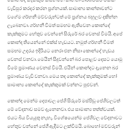
වැඩිපුර කරදර කරන ප්‍රශ්නයක්. සාමාන්‍ය කාන්තාවන්ට
වගේම ගර්භනී මව්වරුන්ටත් මේ ප්‍රශ්නය බහුලව දකින්න
ලැබෙනවා. ගර්භනී වීමත් සමඟම ඇතිවෙන කොන්දේ
කැක්කුමට හේතුව වෙන්නේ සිරුරේ බර වෙනස් වීමයි. අපේ
කොන්ද තියෙන්නේ එක්ස් හැඩයට. නමුත් ගර්භනී වීමත්
සමඟම උදරය ඉදිරියට නෙරා එන නිසා කොන්දේ හැඩය
වෙනස් වනවා. මෙයින් සිදුවන්නේ බර පොළව දෙසට යොමු
වීමේ ප්‍රමාණය වෙනස් වීමයි. එයින් කොන්දට දැනෙන බර
ප්‍රමාණය වැඩි වනවා. මෙය තද කොන්දේ කැක්කුමක් හෝ
සාමාන්‍ය කොන්දේ කැක්කුමක් වන්නට පුළුවන්.
කොන්ද මෙන්ම දෙපාවල පේශි සිරුරේ මස්පිඬු පේශිවලටත්
මේ වේදනාව සමව දැනෙනවා. එය සාමාන්‍ය තත්ත්වයක්.
එයට බිය වියයුතු නැහැ. විශේෂයෙන්ම පේශිවල වේදනාවට
හේතුව වන්නේ පේශී ඇදීමට ලක්වීමයි. බොහෝ මව්වරුන්