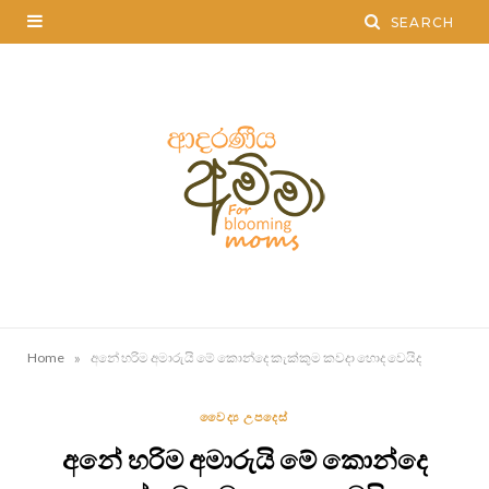
»
Home
අනේ හරිම අමාරුයි මේ කොන්දෙ කැක්කුම කවදා හොද වෙයිද
වෛද්‍ය උපදෙස්
අනේ හරිම අමාරුයි මේ කොන්දෙ