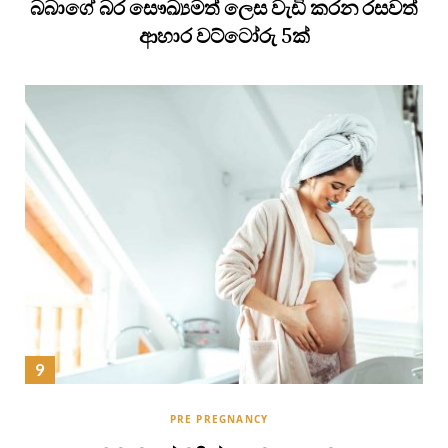
බබාගේ බර සෞඛ්‍යමත් ලෙස වැඩි කරන රසවත්
ආහාර වට්ටෝරු 5ක්
PRE PREGNANCY