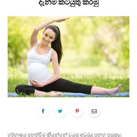
දැන්ම කටයුතු කරමු
ගර්භාෂය පහත්වීම කියන්නේ වයස අවුරුදු පනහ පසුකළ