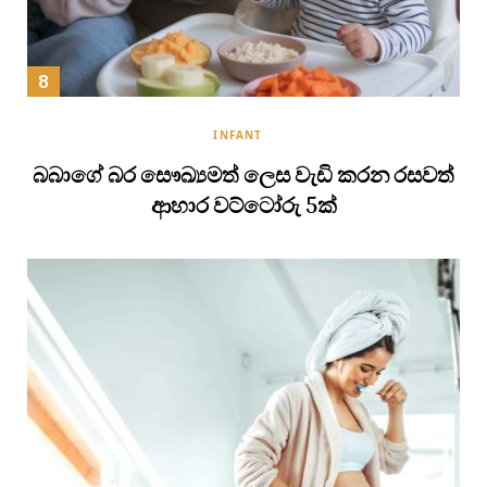
INFANT
බබාගේ බර සෞඛ්‍යමත් ලෙස වැඩි කරන රසවත්
ආහාර වට්ටෝරු 5ක්