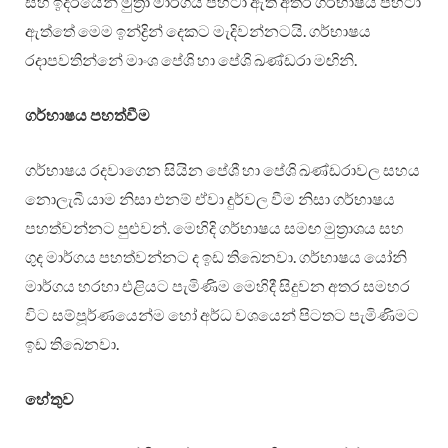
සහ ඉදිරියෙන් මුත්‍රා මාර්ගය පිහිටා ඇති අතර ගර්භාෂය පිහිටා
ඇත්තේ මෙම ඉන්ද්‍රින් දෙකට මැදිවන්නටයි. ගර්භාෂය
රදාපවතින්නේ මාංශ පේශි හා පේශි ඛණ්ඩරා මඟිනි.
ගර්භාෂය පහත්වීම
ගර්භාෂය රදවාගෙන සියින පේශී හා පේශි ඛණ්ඩරාවල සහය
නොලැබී යාම නිසා එනම් ඒවා දුර්වල වීම නිසා ගර්භාෂය
පහත්වන්නට පුළුවන්. මෙහිදි ගර්භාෂය සමඟ මුත්‍රාශය සහ
ගුද මාර්ගය පහත්වන්නට ද ඉඩ තිබෙනවා. ගර්භාෂය යෝනි
මාර්ගය හරහා එළියට පැමිණිම මෙහිදී සිදුවන අතර සමහර
විට සම්පූර්ණයෙන්ම හෝ අර්ධ වශයෙන් පිටතට පැමිණිමට
ඉඩ තිබෙනවා.
හේතුව