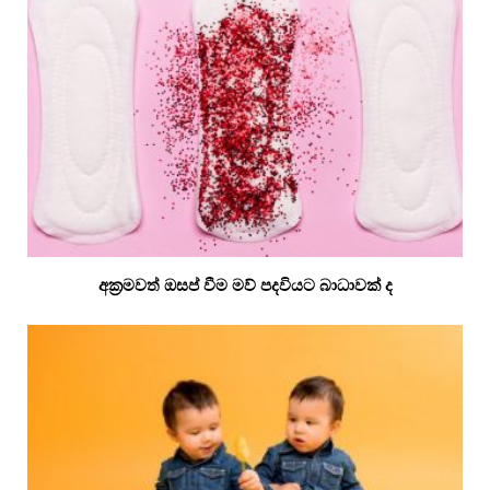
අක්‍රමවත් ඔසප් වීම මව් පදවියට බාධාවක් ද