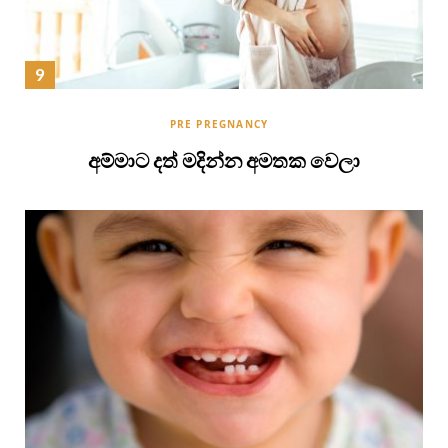
PRE PREGNANCY
අම්මාට දත් මදින්න අමතක වෙලා