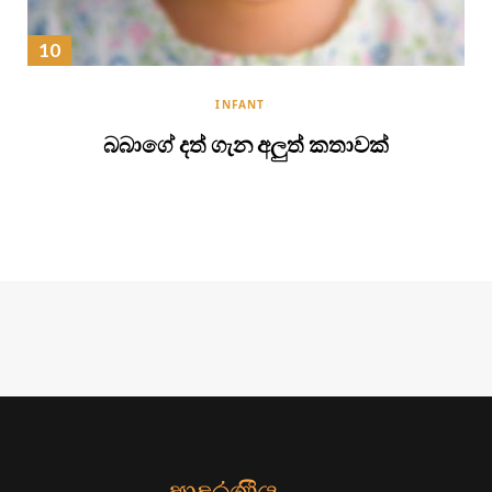
INFANT
බබාගේ දත් ගැන අලුත් කතාවක්