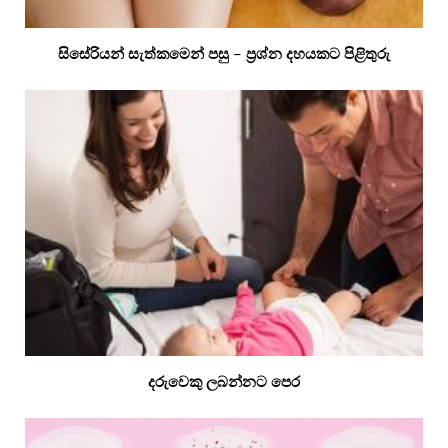
සිසේරියන් සැත්කමෙන් පසු – ප්‍රශ්න දහයකට පිළිතුරු
දරුවෙකු ලබන්නට පෙර