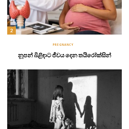
PREGNANCY
නූපන් බිළිඳාට ජීවය දෙන තයිරෝක්සින්