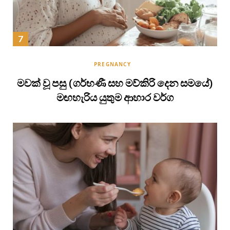
PREGNANCY
මවක් වූ පසු (ගර්භණී සහ මව්කිරි දෙන සමයේ)
මඟහැරිය යුතුම ආහාර වර්ග