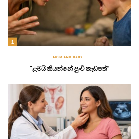
MOM AND BABY
“ළමයි කියන්නේ පුංචි කැඩපත්”