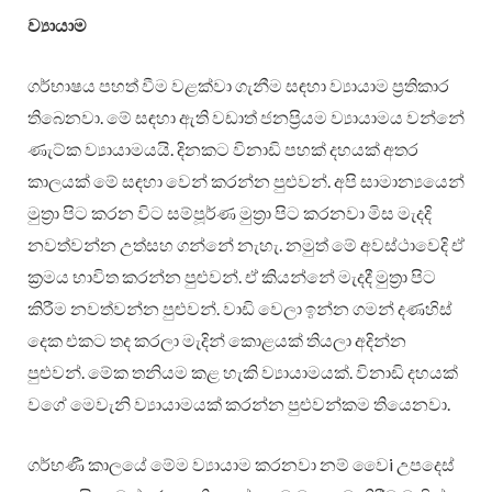
ව්‍යායාම
ගර්භාෂය පහත් වීම වළක්වා ගැනීම සඳහා ව්‍යායාම ප්‍රතිකාර
තිබෙනවා. මේ සඳහා ඇති වඩාත් ජනප්‍රියම ව්‍යායාමය වන්නේ
ණැට්ක ව්‍යායාමයයි. දිනකට විනාඩි පහක් දහයක් අතර
කාලයක් මේ සඳහා වෙන් කරන්න පුළුවන්. අපි සාමාන්‍යයෙන්
මුත්‍රා පිට කරන විට සම්පූර්ණ මුත්‍රා පිට කරනවා මිස මැදදි
නවත්වන්න උත්සහ ගන්නේ නැහැ. නමුත් මේ අවස්ථාවෙදි ඒ
ක්‍රමය භාවිත කරන්න පුළුවන්. ඒ කියන්නේ මැදදී මුත්‍රා පිට
කිරීම නවත්වන්න පුළුවන්. වාඩි වෙලා ඉන්න ගමන් දණහිස්
දෙක එකට තද කරලා මැදින් කොළයක් තියලා අදින්න
පුළුවන්. මේක තනියම කළ හැකි ව්‍යායාමයක්. විනාඩි දහයක්
වගේ මෙවැනි ව්‍යායාමයක් කරන්න පුළුවන්කම තියෙනවා.
ගර්භණී කාලයේ මේම ව්‍යායාම කරනවා නම් වෛi උපදෙස්