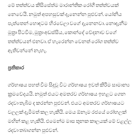
මේ තත්ත්වය කිසිසේත්ම මාරාන්තික රෝගී තත්ත්වයක්
නෙවෙයි. නමුත් අපහසුවක් දැනෙන්න පුළුවන්. යෝනිය
පැත්තෙන් හොඳටම හිරවෙලා වගේ දැනෙනවා. නොදැනීම
මුත්‍රා පිටවීම, මුත්‍රා අඩස්සිය, කොන්දේ වේදනාව වගේ
තත්ත්වයන් එනවා. ඒ හැරෙන්න වෙනත් රෝග තත්ත්ව
ඇතිවන්නේ නැහැ.
ප්‍රතිකාර
ගර්භාෂය පහත් වීම සිදුවූ විට ගර්භාෂය ඉවත් කිරීම සාමාන්‍ය
ක්‍රමවේදයයි. නමුත් එයට අමතරව ගර්භාෂය ඉහළට ගෙන
රදවා තැබීම ද කරන්න පුළුවන්. එයට අමතරව ගර්භාෂයට
වලලක් දැමීමත් කල හැකියි. මෙය ඕනෑම රජයේ රෝහලක්
මඟින් කළ හැකියි. එමෙන්ම මාස තුනක කාලයක් මේ වළල්ල
රදවා තබාගන්න පුළුවන්.