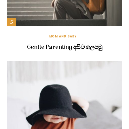
MOM AND BABY
Gentle Parenting අපිට ගලපමු