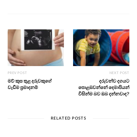
PREV POST
NEXT POST
මව් කුස තුළ දරුවකුගේ
දරුවන්ව දගයට
වැඩීම ප්‍රමාදනම්
පොළඹවන්නේ දෙමාපියන්
විසින්ම බව ඔබ දන්නවාද?
RELATED POSTS