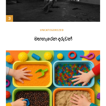
UNCATEGORIZED
මඟහැරෙන දරුවන්