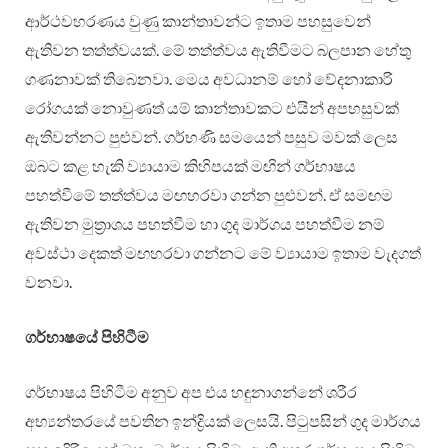
ආර්ථවහරණය වුණු කාන්තාවන්ට ඉතාම පහසුවෙන්
ඇතිවන තත්ත්වයක්. මේ තත්ත්වය ඇතිවීමට බලපාන හේතු
ගණනාවක් තිබෙනවා. මෙය අවධානම් හෝ වේදනාකාරි
රෝගයක් නොවුණත් යම් කාන්තාවකට එයින් අපහසුවක්
ඇතිවන්නට පුළුවන්. ගර්භණි සමයෙන් පසුව මවක් ලෙස
ඔබට කළ හැකි ව්‍යායාම කිහිපයක් මඟින් ගර්භාෂය
පහත්වීමේ තත්ත්වය මඟහරවා ගන්න පුළුවන්. ඒ සමඟම
ඇතිවන මුත්‍රාශය පහත්වීම හා ගුද මාර්ගය පහත්වීම නම්
අවස්ථා දෙකත් මඟහරවා ගන්නට මේ ව්‍යායාම ඉතාම වැදගත්
වනවා.
ගර්භාෂයේ පිහිටීම
ගර්භාෂය පිහිටීම අනුව අප එය හඳුනාගන්නේ ශරීර
අභ්‍යන්තරයේ පවතින ඉන්ද්‍රියක් ලෙසයි. පිටුපසින් ගුද මාර්ගය