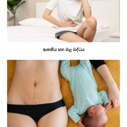
ආතතිය සහ මළ බද්ධය