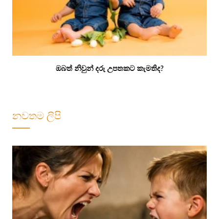
ඔබත් නිවුන් දරු උපතකට කැමතිද?
නවතම ලිපි