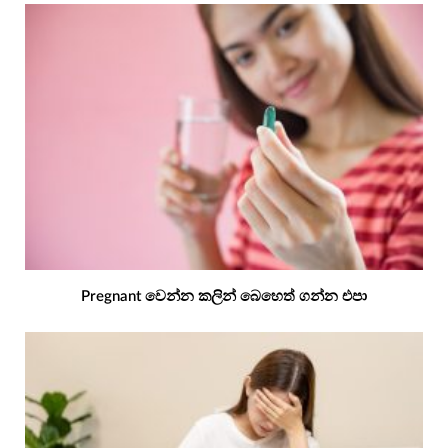
Pregnant වෙන්න කලින් බෙහෙත් ගන්න එපා