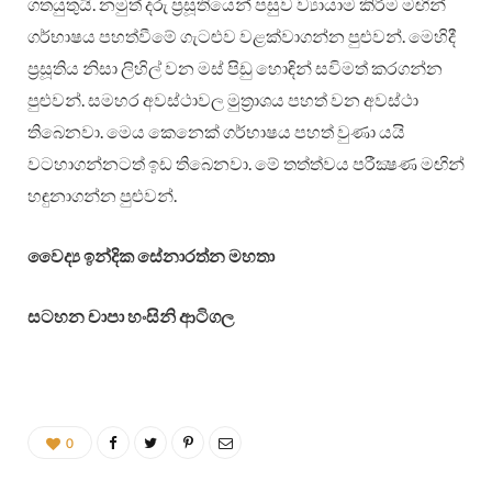
ගතයුතුයි. නමුත් දරු ප්‍රසූතියෙන් පසුව ව්‍යායාම කිරීම මඟින්
ගර්භාෂය පහත්වීමේ ගැටළුව වළක්වාගන්න පුළුවන්. මෙහිදී
ප්‍රසූතිය නිසා ලිහිල් වන මස් පිඩු හොඳින් සවිමත් කරගන්න
පුළුවන්. සමහර අවස්ථාවල මුත්‍රාශය පහත් වන අවස්ථා
තිබෙනවා. මෙය කෙනෙක් ගර්භාෂය පහත් වුණා යයි
වටහාගන්නටත් ඉඩ තිබෙනවා. මේ තත්ත්වය පරීක්‍ෂණ මඟින්
හඳුනාගන්න පුළුවන්.
වෛද්‍ය ඉන්දික සේනාරත්න මහතා
සටහන චාපා හංසිනි ආටිගල
0