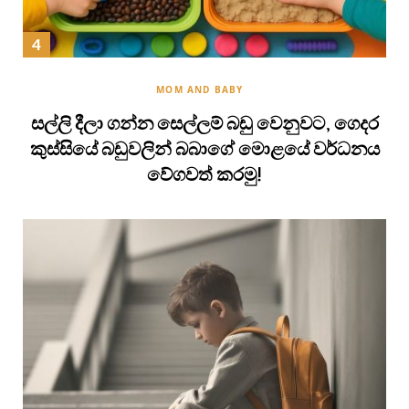
MOM AND BABY
සල්ලි දීලා ගන්න සෙල්ලම් බඩු වෙනුවට, ගෙදර
කුස්සියේ බඩුවලින් බබාගේ මොළයේ වර්ධනය
වේගවත් කරමු!