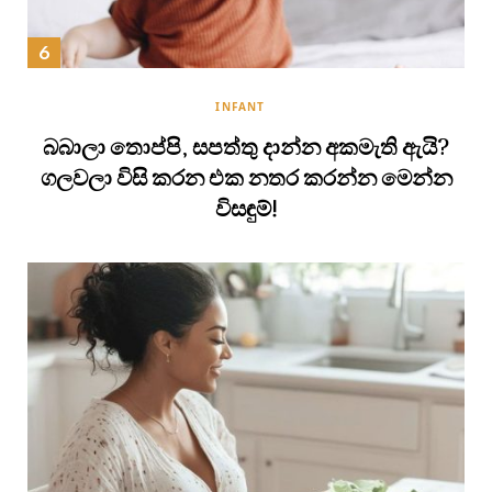
INFANT
බබාලා තොප්පි, සපත්තු දාන්න අකමැති ඇයි?
ගලවලා විසි කරන එක නතර කරන්න මෙන්න
විසඳුම්!