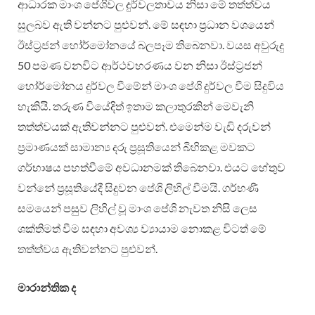
ආධාරක මාංශ පේශිවල දුර්වලතාවය නිසා මේ තත්ත්වය
සුලබව ඇති වන්නට පුළුවන්. මේ සඳහා ප්‍රධාන වශයෙන්
ඊස්ට්‍රජන් හෝර්මෝනයේ බලපෑම තිබෙනවා. වයස අවුරුදු
50 පමණ වනවිට ආර්ථවහරණය වන නිසා ඊස්ට්‍රජන්
හෝර්මෝනය දුර්වල වීමේන් මාංශ පේශි දුර්වල වීම සිදුවිය
හැකියි. තරුණ වියේදිත් ඉතාම කලාතුරකින් මෙවැනි
තත්ත්වයක් ඇතිවන්නට පුළුවන්. එමෙන්ම වැඩි දරුවන්
ප්‍රමාණයක් සාමාන්‍ය දරු ප්‍රසූතියෙන් බිහිකළ මවකට
ගර්භාෂය පහත්වීමේ අවධානමක් තිබෙනවා. එයට හේතුව
වන්නේ ප්‍රසූතියේදී සිදුවන පේශි ලිහිල් වීමයි. ගර්භණී
සමයෙන් පසුව ලිහිල් වූ මාංශ පේශි නැවත නිසි ලෙස
ශක්තිමත් වීම සඳහා අවශ්‍ය ව්‍යායාම නොකළ විටත් මේ
තත්ත්වය ඇතිවන්නට පුළුවන්.
මාරාන්තික ද