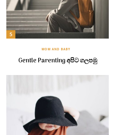
MOM AND BABY
Gentle Parenting අපිට ගලපමු