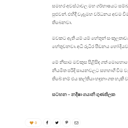
සමහර අවස්ථාවල මහ ගර්භාෂයට සම්බ
පුළුවන්. එහිදී වැදෑමහ වර්ධනය අවම ව
තිබෙනවා.
මවකට ඇති යම් යම් හේතූන් සංකූලතාවය
හේතුවනවා. අධි රුධිර පීඩනය හෝ දියවැ
මේ නිසාම මව්කුස පිළිසිඳ ගත් මොහොතේ 
නියමිත පරිදි සායනවලට සහභාගි වීම වැ
තිබේ නම් එය කල්තියා හඳුනා ගත හැකි 
සටහන – නදීෂා ගයානි ගුණතිලක
0