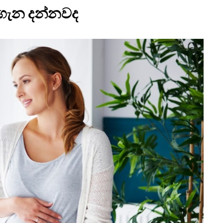
 ගැන දන්නවද