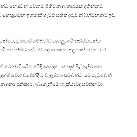
න්ධ නොවී න් වෙනම පිහිටන ආකාරයක් දකින්නට
ීම හේතුවෙන් ඉහත කී ගැටළු සහිත දරුවන් බිහිවන්නට ඉඩ
න්ද වැදෑ මහත් සම්බන්ධ ගැටලුකාරී තත්ත්වයන්ට
ඩියා තත්ත්වයන් මේ සඳහා සෘජුව බලපාන්න පුළුවන්.
පටන් නියමිත පරිදි වෛද්‍ය උපදෙස් පිළිපැදීම සහ
දගත් වෙනවා. එහිදී ම වැදෑමහා සම්බන්ධ යම් ගැටළුවක්
වන අතර ප්‍රතිකාර ලබා ගැනීමේ හැකියාවද පවතිනවා.