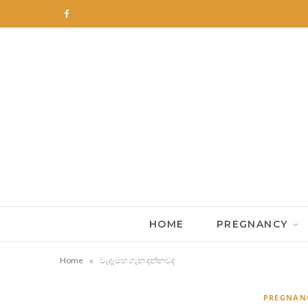
F
a
c
e
b
o
o
k
HOME
PREGNANCY
»
Home
වැදෑමහ ගැන දන්නවද
PREGNAN