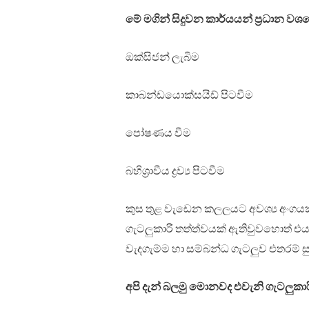
මේ මගින් සිදුවන කාර්යයන් ප්‍රධාන වශ
ඔක්සිජන් ලැබීම
කාබන්ඩයොක්සයිඩ් පිටවීම
පෝෂණය වීම
බහිශ්‍රාවීය ද්‍රව්‍ය පිටවීම
කුස තුළ වැඩෙන කලලයට අවශ්‍ය අංගයක්
ගැටලුකාරී තත්ත්වයක් ඇතිවුවහොත් 
වැදගැම්ම හා සම්බන්ධ ගැටලුව එතරම්
අපි දැන් බලමු මොනවද එවැනි ගැටලුකාර