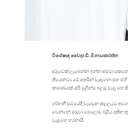
විශේෂඥ වෛද්‍ය ඩී. බී නායකරත්න
දරුවෙක් ලැබෙන්න ඉන්න අම්මා කෙන
තියෙනවා. මේ අතරින් වැදෑමහා සහ එහි ක
කාරණයක්. අපි මුලින්ම බලමු වැදෑ මහ
ගර්භනී සමයේදී වැඩෙන කලලයට අවශ්‍
වෙන්නේ. දරුවා මෙලොව එළිය දකින ත
වැදෑමහ හරහායි.