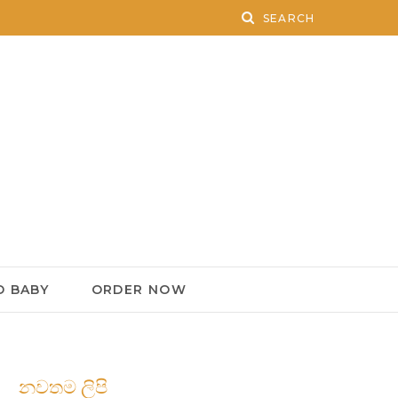
 BABY
ORDER NOW
නවතම ලිපි