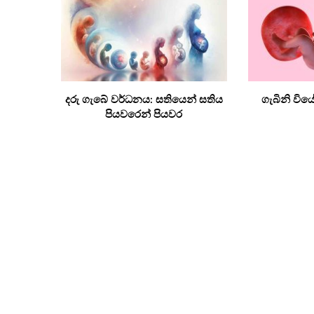
දරු ගැබේ වර්ධනය: සතියෙන් සතිය
ගැබිනි වි
පියවරෙන් පියවර