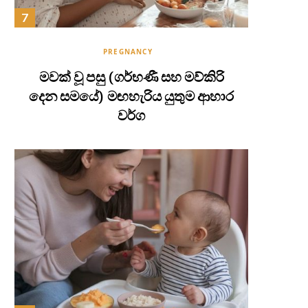
PREGNANCY
මවක් වූ පසු (ගර්භණී සහ මව්කිරි
දෙන සමයේ) මඟහැරිය යුතුම ආහාර
වර්ග