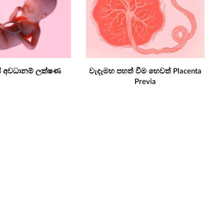
යේ අවධානම් ලක්ෂණ
වැදෑමහ පහත් වීම හෙවත් Placenta
Previa