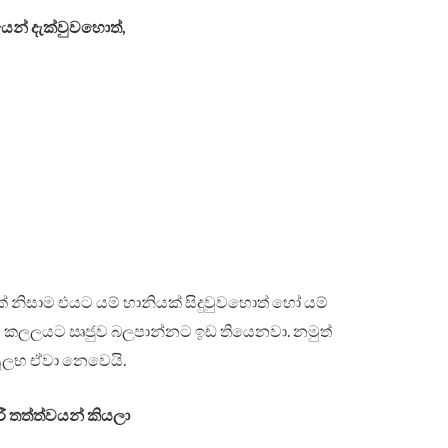
යෙන් දැක්වුවහොත්,
 නිසාම එයට යම් හානියක් සිදුවුවහොත් හෝ යම්
එය කලලයට ඍජුව බලපාන්නට ඉඩ තියෙනවා. නමුත්
 සුලභ ඒවා නෙවෙයි.
ී තත්ත්වයන් කියලා