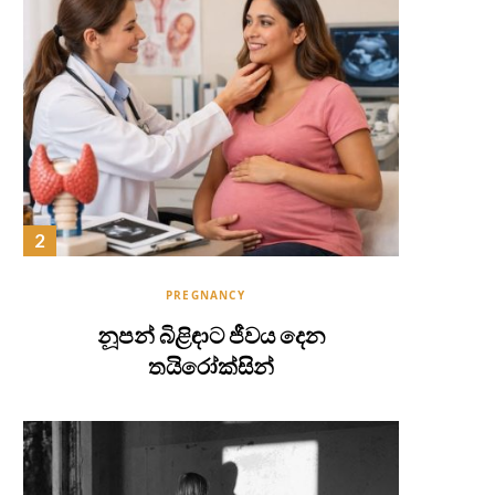
PREGNANCY
නූපන් බිළිඳාට ජීවය දෙන
තයිරෝක්සින්