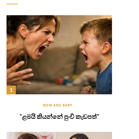
MOM AND BABY
“ළමයි කියන්නේ පුංචි කැඩපත්”