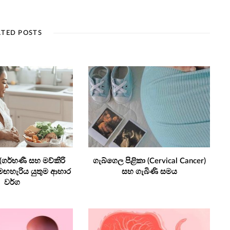
ATED POSTS
 (ගර්භණී සහ මව්කිරි
ගැබ්ගෙල පිළිකා (Cervical Cancer)
ඟහැරිය යුතුම ආහාර
සහ ගැබිණි සමය
වර්ග