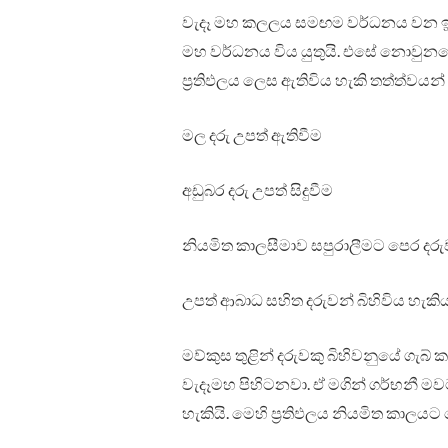
වැදෑ මහ කලලය සමඟම වර්ධනය වන ඉන්
මහ වර්ධනය විය යුතුයි. එසේ නොවුනහො
ප්‍රතිඵලය ලෙස ඇතිවිය හැකි තත්ත්වයන
මල දරු උපත් ඇතිවීම
අඩුබර දරු උපත් සිදුවීම
නියමිත කාලසීමාව සපුරාලීමට පෙර දරුව
උපත් ආබාධ සහිත දරුවන් බිහිවිය හැකි
මව්කුස තුළින් දරුවකු බිහිවනුයේ ගැ
වැදෑමහ පිහිටනවා. ඒ මගින් ගර්භනී මව
හැකියි. මෙහි ප්‍රතිඵලය නියමිත කාලයට 