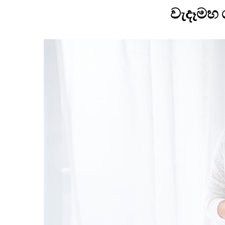
වැදෑමහ