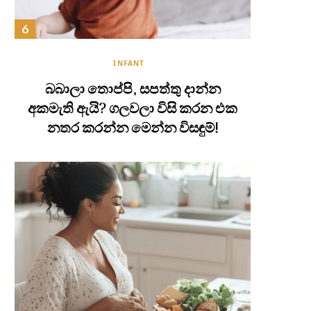
INFANT
බබාලා තොප්පි, සපත්තු දාන්න
අකමැති ඇයි? ගලවලා විසි කරන එක
නතර කරන්න මෙන්න විසඳුම්!