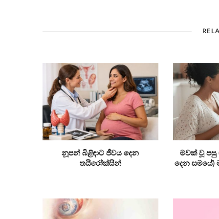
REL
නූපන් බිළිඳාට ජීවය දෙන
මවක් වූ පසු
තයිරෝක්සින්
දෙන සමයේ) ම