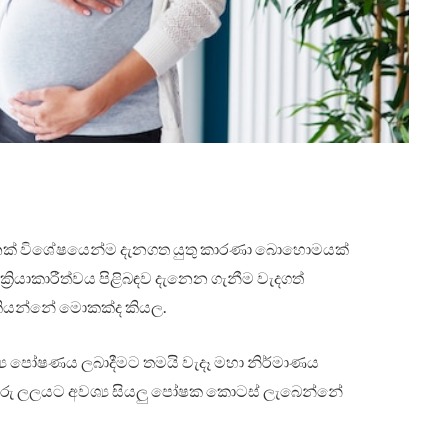
ෙක් විශේෂයෙන්ම දැනගත යුතු කාරණා බොහොමයක්
්‍රියාකාරීත්වය පිළිබඳව දැනෙන ගැනීම වැදගත්
 කියන්නේ මොකක්ද කියල.
ය පෝෂණය ලබාදීමට තමයි වැදෑ මහා නිර්මාණය
ුරු ලලයට අවශ්‍ය සියලු පෝෂක කොටස් ලැබෙන්නේ