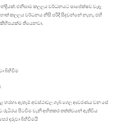
ද්‍රියක්. එනිසාම කලලය වර්ධනයට සාපේක්ෂව වැදෑ
ත් කලලය වර්ධනය නිසි පරිදි සිදුවන්නේ නැහැ. එහි
් කිහිපයක්ම තියෙනවා.
ා බිහිවීම
ය
බ් කළ හරහා. ඇතැම් අවස්ථාවල ගැබ් ගෙල ආවරණය වන සේ
ට රුධිරය පිටවීම වැනි අහිතකර තත්ත්වයන් ඇතිවිය
පෙර දරුවා බිහිවීමයි