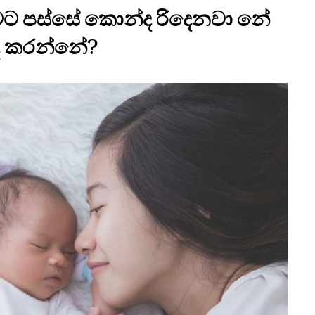
ෑවට පස්සේ කොන්ද රිදෙනවා නේ
 කරන්නේ?