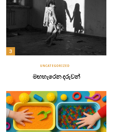
UNCATEGORIZED
මඟහැරෙන දරුවන්