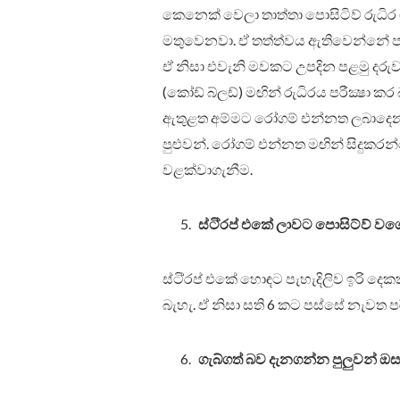
කෙනෙක් වෙලා තාත්තා පොසිටිව් රුධි
මතුවෙනවා. ඒ තත්ත්වය ඇතිවෙන්නේ ප
ඒ නිසා එවැනි මවකට උපදින පළමු දරු
(කෝඩ් බ්ලඩ්) මඟින් රුධිරය පරීක්‍ෂා ක
ඇතුළත අම්මට රෝගම් එන්නත ලබාදෙනව
පුළුවන්. රෝගම් එන්නත මඟින් සිදුකරන
වළක්වාගැනීම.
ස්ටි්‍රප් එකේ ලාවට පොසිට්ව් වගේ
ස්ටි්‍රප් එකේ හොඳට පැහැදිලිව ඉරි ද
බැහැ. ඒ නිසා සති 6 කට පස්සේ නැවත පරීක්
ගැබ්ගත් බව දැනගන්න පුලුවන් ඔසප