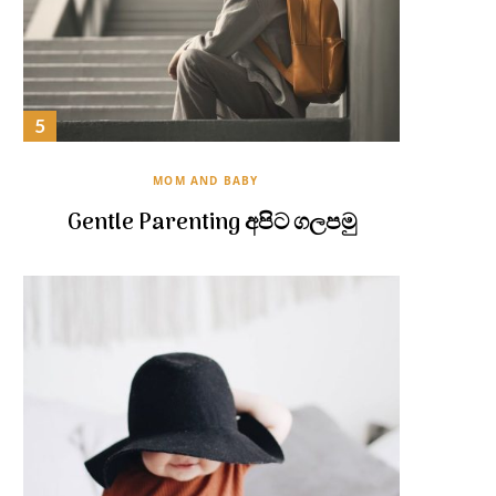
MOM AND BABY
Gentle Parenting අපිට ගලපමු