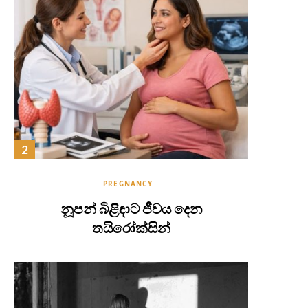
PREGNANCY
නූපන් බිළිඳාට ජීවය දෙන
තයිරෝක්සින්