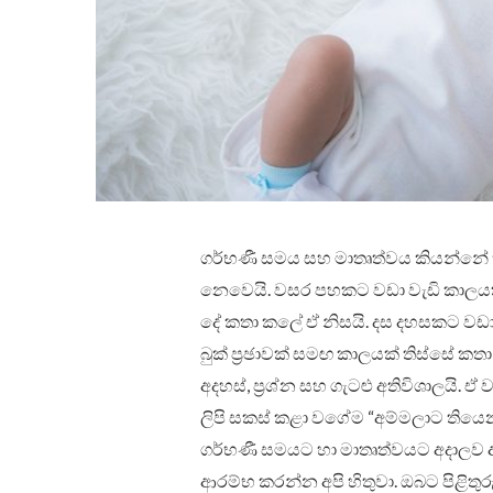
ගර්භණී සමය සහ මාතෘත්වය කියන්නේ ක
නෙවෙයි. වසර පහකට වඩා වැඩි කාලයක්
දේ කතා කලේ ඒ නිසයි. දස දහසකට වඩා
බුක් ප්‍රඡාවක් සමඟ කාලයක් තිස්සේ 
අදහස්, ප්‍රශ්න සහ ගැටළු අතිවිශාලයි. 
ලිපි සකස් කළා වගේම “අම්මලාට තියෙන 
ගර්භණී සමයට හා මාතෘත්වයට අදාලව අපි
ආරම්භ කරන්න අපි හිතුවා. ඔබට පිළිතු