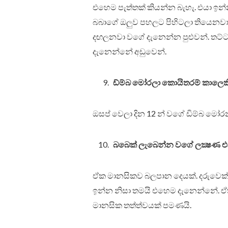
එහෙම පැත්තක් කියන්න බැහැ. එයා ඉ
බබාගේ ඔලුව පහලට පිහිටලා තියෙනවා න
දඟලනවා වගේ දැනෙන්න පුළුවන්. තට්ට
දැනෙන්නේ අඩුවෙන්.
ඩ්ම්බ මෝරලා කොයිතරම් කාලෙකි
ඔසප් වෙලා දින 12 න් වගේ ඩිම්බ මෝර
බබෙක් ලැබෙන්න වගේ ලක්‍ෂණ එන
ඒක මානසිකව බලපාන දෙයක්. දරුවෙක
ඉන්න නිසා තමයි එහෙම දැනෙන්නේ. ඒක
මානසික තත්ත්වයක් පමණයි.