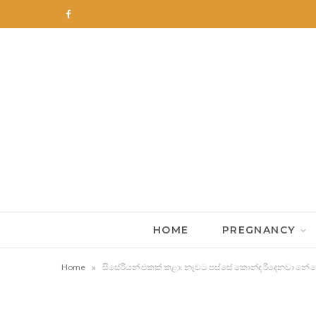
F
a
c
e
b
o
o
k
HOME
PREGNANCY
»
Home
සිසේරියන් එකක් කළා. නෑවට පස්සේ කොන්ද රිදෙනවා න