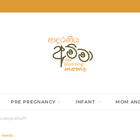
PRE PREGNANCY
INFANT
MOM AND
ේ මොකද කරන්නේ?
සෞඛ්‍ය