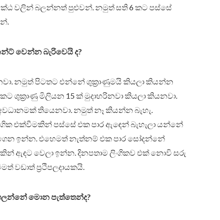
ක්‍ඨ වලින් බලන්නත් පුළුවන්. නමුත් සති 6 කට පස්සේ
න්.
්නන්ට් වෙන්න බැරිවෙයි ද?
. නමුත් පිටතට එන්නේ ශුක්‍රාණුමයි කියලා කියන්න
ට ශුක්‍රාණු මිලියන 15 ක් මුදාහරිනවා කියලා කියනවා.
 අවධානමක් තියෙනවා. නමුත් නෑ කියන්න බැහැ.
 ලිංගික එක්වීමකින් පස්සේ එක පාර ඇඳෙන් බැහැලා යන්නේ
ාගෙන ඉන්න. එහෙමත් නැත්නම් එක පාර සෝදන්නේ
කින් ඇඳට වෙලා ඉන්න. දිනපතාම ලිංගිකව එක් නොවි සරු
ත් වඩාත් ප්‍රථිපලදායකයි.
ඟලන්නේ මොන පැත්තෙන්ද?