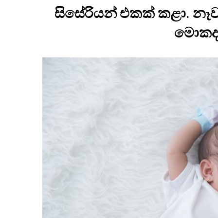
සිසේරියන් එකක් කළා. න
මොකද