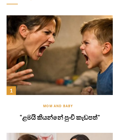
MOM AND BABY
“ළමයි කියන්නේ පුංචි කැඩපත්”