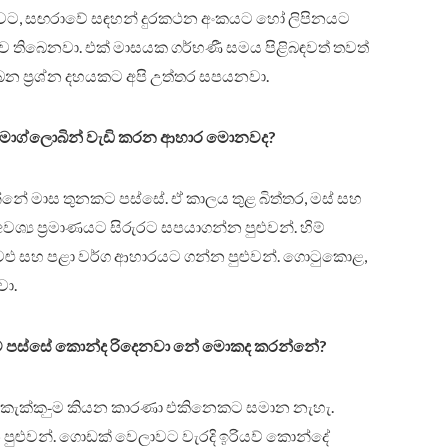
ිටුවට, සඟරාවේ සඳහන් දුරකථන අංකයට හෝ ලිපිනයට
ව තිබෙනවා. එක් මාසයක ගර්භණී සමය පිළිබඳවත් තවත්
ෙන ප්‍රශ්න දහයකට අපි උත්තර සපයනවා.
. හිමොග්ලොබින් වැඩි කරන ආහාර මොනවද?
න්නේ මාස තුනකට පස්සේ. ඒ කාලය තුළ බිත්තර, මස් සහ
ශ්‍ය ප්‍රමාණයට සිරුරට සපයාගන්න පුළුවන්. හිම්
 සහ පළා වර්ග ආහාරයට ගන්න පුළුවන්. ගොටුකොළ,
වා.
වට පස්සේ කොන්ද රිදෙනවා නේ මොකද කරන්නේ?
 කැක්ක-ුම කියන කාරණා එකිනෙකට සමාන නැහැ.
පුළුවන්. ගොඩක් වෙලාවට වැරදි ඉරියව් කොන්දේ