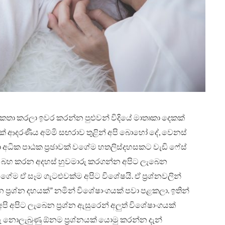
තා කරලා ඉවර කරන්න පුළුවන් විදියේ මාතෘකා දෙකක්
 ආදරණීය අම්මි සඟරාව තුළින් අපි බොහෝ දේ, වෙනස්
 අධික පාඨක ප්‍රඡාවක් වගේම හතලිස්දහසකට වැඩි ෆේස්
කතා බහ කරන අදහස් හුවමාරු කරගන්න අපිට ලැබෙන
ඒ වගේම ඒ සෑම ගැටළුවක්ම අපිට විශේෂයි. ඒ ප්‍රශ්නවලින්
ප්‍රශ්න දහයක්” නමින් විශේෂාංගයක් පවා පළකලා. ඉතින්
 අපිට ලැබෙන ප්‍රශ්න ඇසුරෙන් අලුත් විශේෂාංගයක්
රු නොලැබුණු ඕනම ප්‍රශ්නයක් යොමු කරන්න දැන්