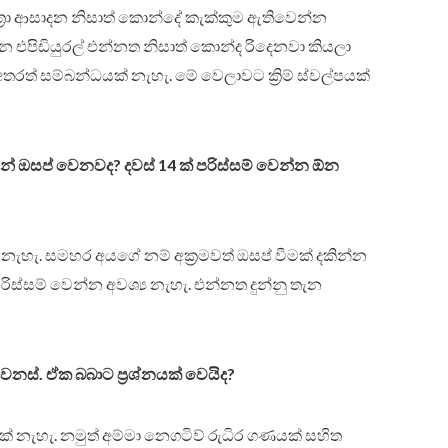
‍රා ආසාදන නිසාත් කොන්දේ කැක්කුම ඇතිවෙන්න
දින එපිඩියුරල් එන්නත නිසාත් කොන්ද රිදෙනවා කියලා
රත් සම්බන්ධයක් නැහැ. මේ වෙලාවට ක්‍රිම් ස්වල්පයක්
් ඔසප් වෙනවද? දවස් 14 ක් පරිස්සම් වෙන්න ඕන
ැහැ. සමහර අයගේ නම් අක්‍රමවත් ඔසප් වීමක් දකින්න
ස්සම් වෙන්න අවශ්‍ය නැහැ. එන්නත දුන්නු තැන
ෙනස්. ඒක බබාට ප්‍රශ්නයක් වෙයිද?
යක් නැහැ. නමුත් අම්මා නෙගටිව් රුධිර ගණයක් සහිත