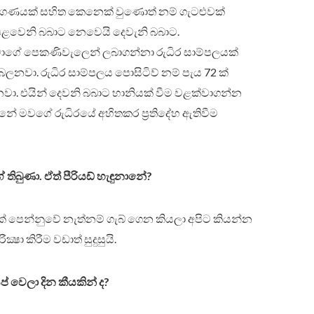
ර ගණයක් සහිත කෙනෙක් වුණොත් නම් ගැටළුවක්
ළවෙනි බබාට නෙවෙයි දෙවැනි බබාට.
වාගේ පෙකණිවැලෙන් ලබාගන්නා රුධිර සාම්පලයක්
ර බලනවා. රුධිර සාම්පලය පොසිටිව් නම් පැය 72 ක්
ා. එයින් දෙවනි බබාට හානියක් වීම වළක්වාගන්න
්නේ මවගේ රුධිරයේ අහිතකර ප්‍රතිදේහ ඇතිවීම
 තිබුණා. ඒත් පීරියඩ් හැඳුනානේ?
ෙකක් පෙන්නුවේ නැත්නම් ගැබ් ගෙන කියලා අපිට කියන්න
‍ෂා කිරීම වඩාත් සුදුසුයි.
් වෙලා දින කීයකින් ද?