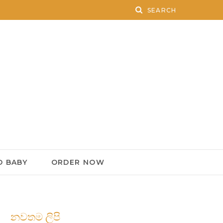
 BABY
ORDER NOW
නවතම ලිපි