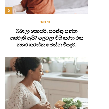
INFANT
බබාලා තොප්පි, සපත්තු දාන්න
අකමැති ඇයි? ගලවලා විසි කරන එක
නතර කරන්න මෙන්න විසඳුම්!