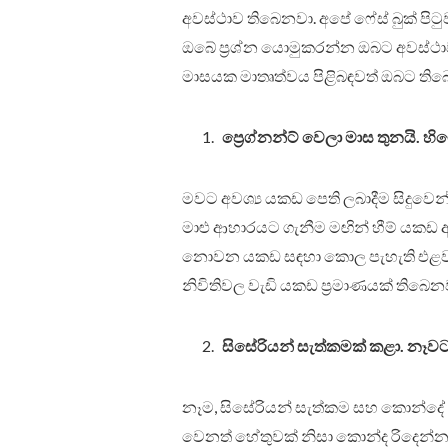
අවස්ථාව තිබෙනවා. අපේ ෆේස් බුක් ප
ඔබේ ප්‍රශ්න යොමුකරන්න ඔබට අවස්ථා
මාසයක මාතෘත්වය පිළිබඳවත් ඔබට තිබ
ප්‍රෙග්නන්ට් වෙලා මාස තුනයි
මවට අවශ්‍ය යකඩ පෙති ලබාදීම සිදුවෙ
මාළු ආහාරයට ගැනීම මඟින් හීම් යකඩ අව
නොවන යකඩ සඳහා කොල පැහැති එළවළු
නිවිතිවල වැඩි යකඩ ප්‍රමාණයක් තිබෙන
සිසේරියන් සැත්කමක් කළා. නෑ
නෑම, සිසේරියන් සැත්කම සහ කොන්දේ
වෙනත් හේතුවක් නිසා කොන්ද රිදෙන්න 