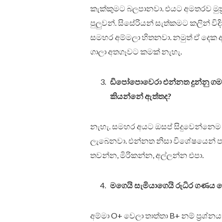
කැක්කුමට බලපානවා. එයට අමතරව මුත්
පුලුවන්. සිසේරියන් සැත්කමට කලින් වි
සමහර අම්මලා හිතනවා. නමුත් ඒ දෙක අත
ගාලා අතගෑවට කමක් නැහැ.
ඩිපෝපොවෙරා එන්නත දුන්නු ගමන
කියන්නේ ඇත්තද?
නැහැ. සමහර අයට ඔසප් සිදුවෙන්නෙම න
ලැබෙනවා. එන්නත නිසා විශේෂයෙන් පරි
තවන්න, මිරිකන්න, අල්ලන්න එපා.
මගෙයි සැමියාගෙයි රුධිර ගණය ව
අම්මා O+ වෙලා තාත්තා B+ නම් ප්‍රශ්න