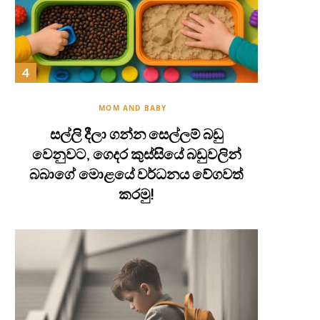
MOM AND BABY
සල්ලි දීලා ගන්න සෙල්ලම් බඩු
වෙනුවට, ගෙදර කුස්සියේ බඩුවලින්
බබාගේ මොළයේ වර්ධනය වේගවත්
කරමු!