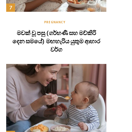
PREGNANCY
මවක් වූ පසු (ගර්භණී සහ මව්කිරි
දෙන සමයේ) මඟහැරිය යුතුම ආහාර
වර්ග