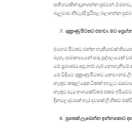
සති හයකින් දැනගන්න පුළුවන්. ඊ එහචැ 
බැලුවාම නිවැරදි ප්‍රථිපල බලාගන්න පුළුව
ශුක්‍රාණු පිටතට එනවා. මට ප්‍රෙග
එහෙම පිටතට එන්න හැකියාවක් තියෙනවා
බැහැ. සමාන්‍යයෙන් සරු පුද්ගලයෙක් වරක
මේ ප්‍රමාණය අඩු නම් ගැබ් නොගැනීමේ
මේ විදියට ශුක්‍රාණු පිටතට යනවා නම්
නැතුව කකුල් දෙක ටිකක් ඉහළට ඔසව
නැතුව පැය භාගයක්විතර එකම ඉරියව්ව
දිනවල දවසක් හැර දවසක් ලිංගිකව එක්වීම
පුතෙක් ලැබෙන්න ඉන්නකොට ද