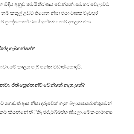
න්න විදිය අනුව තමයි තීරණය වෙන්නේ. සමහර වෙලාවට
ම් කකුල් උඩට තියෙන නිසා එයා ටිකක් වැඩිපුර
ම් ප්‍රදේශයෙන් වගේ ඉන්නවා නම් දඟලන එක
න්ද ගැබ්ගන්නේ?
නවා. මේ කාලය ගැබ් ගන්න වඩාත් හොඳයි.
වා. ඒත් ප්‍රෙග්නන්ට් වෙන්නේ නැහැනේ?
්ට ගොඩක් ආස නිසා දරුවෙක් ගැන බලාපොරොත්තුවෙන්
ට කියන්නේ ත්‍්කිැ ඡරුටබ්බජහ කියලා. මේක සාමාන්‍ය