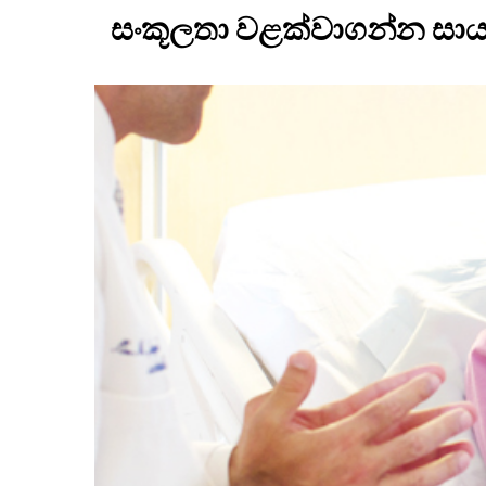
සංකූලතා වළක්වාගන්න සාය