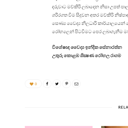
දරුවාට මව්කිරි ලබාදෙන නිසා උපත් පා
ශරීරගත වීම සිදුවන අතර මව්කිරි නිෂ්පා
සෞඛ්‍ය වෛද්‍ය නිලධාරි කාර්යාලයෙන් 
රෝහලෙන් පිටවීමට පෙර ලබාගැනීම ම
විශේෂඥ වෛද්‍ය ඉන්දික සේනාරත්න
උතුරු කොළඹ ශික්‍ෂණ රෝහල රාගම
0
REL