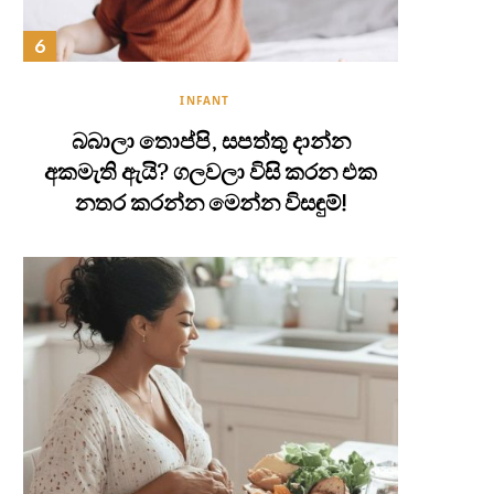
INFANT
බබාලා තොප්පි, සපත්තු දාන්න
අකමැති ඇයි? ගලවලා විසි කරන එක
නතර කරන්න මෙන්න විසඳුම්!