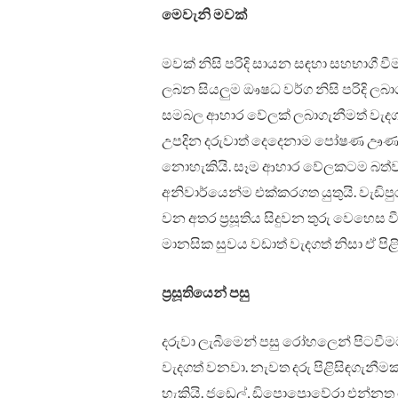
මෙවැනි මවක්
මවක් නිසි පරිදි සායන සඳහා සහභාගී ව
ලබන සියලුම ඖෂධ වර්ග නිසි පරිදි ලබ
සමබල ආහාර වේලක් ලබාගැනීමත් වැදගත් 
උපදින දරුවාත් දෙදෙනාම පෝෂණ ඌණත
නොහැකියි. සෑම ආහාර වේලකටම බත්වල
අනිවාර්යෙන්ම එක්කරගත යුතුයි. වැඩිපු
වන අතර ප්‍රසූතිය සිදුවන තුරු වෙහෙස 
මානසික සුවය වඩාත් වැදගත් නිසා ඒ පිළි
ප්‍රසූතියෙන් පසු
දරුවා ලැබීමෙන් පසු රෝහලෙන් පිටවීම
වැදගත් වනවා. නැවත දරු පිළිසිඳගැනීම
හැකියි. ජඩෙල්, ඩිපොප්‍රොවේරා එන්නත