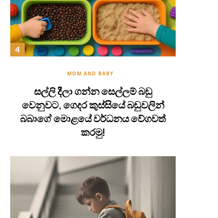
MOM AND BABY
සල්ලි දීලා ගන්න සෙල්ලම් බඩු
වෙනුවට, ගෙදර කුස්සියේ බඩුවලින්
බබාගේ මොළයේ වර්ධනය වේගවත්
කරමු!