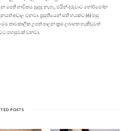
ලන පෙති භාවිතය සුදුසු නැහැ. එයින් දරුවාට හෝර්මෝන
දනයත් අඩාල වනවා. ප්‍රසූතියෙන් සති හයකට (6) පසු
මෙම තාවකාලික උපත් පාලන ක්‍රම ලබාගත හැකිවුවත්
වට පහසුවක් වනවා.
ATED POSTS