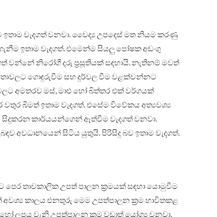
ීම ඉතාම වැදගත් වනවා. වෛද්‍ය උපදෙස් මත නියම කරණු
ාගැනීම ඉතාම වැදගත්. එමෙන්ම සියලු පෝෂක අඩංගු
වන්නේ නිරෝගී දරු ප්‍රසූතියක් සඳහායි. නැතිනම් මවත්
ාවලට ගොඳුරුවීම සහ දුර්වල වීම වළක්වන්නට
ට අමතරව මස්, මාළු හෝ බිත්තර එක් වර්ගයක්
ර වතුර බීමත් ඉතාම වැදගත්. එසේම විවේකය අත්‍යවශ්‍ය
වී සිදුකරන කාර්යයන්ගෙන් ඈත්වීම වැදගත් වනවා.
බඳව අවධානයෙන් සිටිය යුතුයි. පිරිසිදු බව ඉතාම වැදගත්.
ට පෙර තාවකාලික උපත් පාලන ක්‍රමයක් සඳහා යොමුවීම
ක් අවශ්‍ය කාලය එනතුරු මෙම උපත්පාලන ක්‍රම භාවිතකළ
 හෝ ලූපය වැනි උපත්පාලන ක්‍රම වඩාත් යෝග්‍ය වනවා.