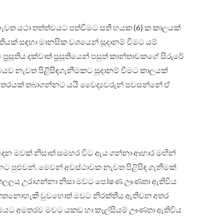
ුර නැවත යථා තත්ත්වයට පත්වීමට සති හයක (6) ක කාලයක්
තියක් සඳහා මානසික වශයෙන් සූදානම් වීමට යම්
 ප්‍රසූතිය දක්වාත් ප්‍රසූතියෙන් පසුත් කාන්තාවකගේ සිරුරේ
ව නැවත පිළිසිඳගැනීමකට සූදානම් වීමට කාලයක්
රතරයක් තබාගන්නට යයි වෛද්‍යවරුන් පවසන්නේ ඒ
කිරි දෙන මවක් නිසාත් සමහර විට ඇය ගන්නා ආහාර මඟින්
පුළුවන්. මෙවන් අවස්ථාවක නැවත පිළිසිඳ ගැනීමක්
 කලලය උරාගන්නා නිසා මවට පෝෂණ ඌණතා ඇතිවිය
ක් ගතනොහැකි වුවහොත් මවට නිරක්තිය ඇතිවන අතර
ෙයට අමතරව මවට යකඩ හා කැල්සියම් ඌණතා ඇතිවිය