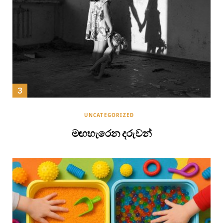
UNCATEGORIZED
මඟහැරෙන දරුවන්