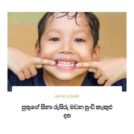
වෛද්‍ය උපදෙස්
පුතුගේ සිනා රුසිරු මවන පුංචි කැකුළු
දත