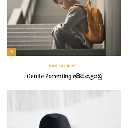
MOM AND BABY
Gentle Parenting අපිට ගලපමු