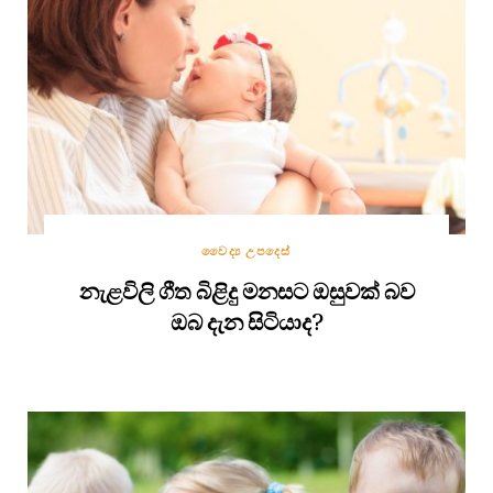
වෛද්‍ය උපදෙස්
නැළවිලි ගීත බිළිදු මනසට ඔසුවක් බව
ඔබ දැන සිටියාද?