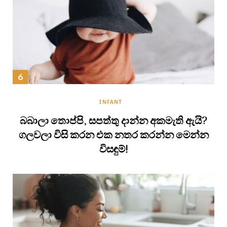
INFANT
බබාලා තොප්පි, සපත්තු දාන්න අකමැති ඇයි?
ගලවලා විසි කරන එක නතර කරන්න මෙන්න
විසඳුම්!