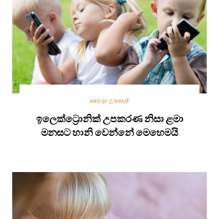
වෛද්‍ය උපදෙස්
ඉලෙක්ට්‍රොනික් උපකරණ නිසා ළමා
මනසට හානි වෙන්නේ මෙහෙමයි