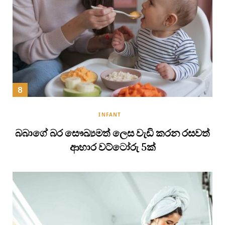
INFANT
බබාගේ බර සෞඛ්‍යමත් ලෙස වැඩි කරන රසවත්
ආහාර වට්ටෝරු 5ක්