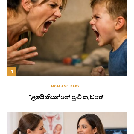
MOM AND BABY
“ළමයි කියන්නේ පුංචි කැඩපත්”