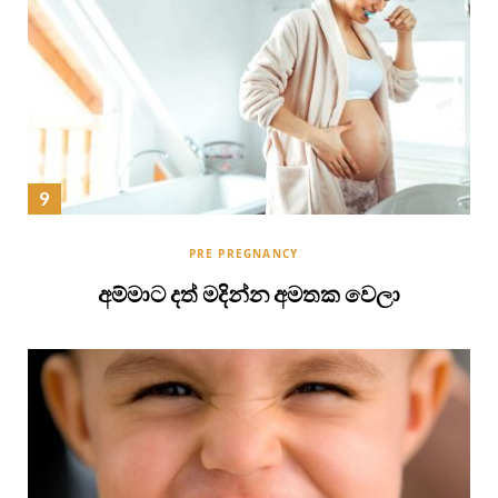
PRE PREGNANCY
අම්මාට දත් මදින්න අමතක වෙලා