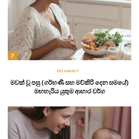
PREGNANCY
මවක් වූ පසු (ගර්භණී සහ මව්කිරි දෙන සමයේ)
මඟහැරිය යුතුම ආහාර වර්ග