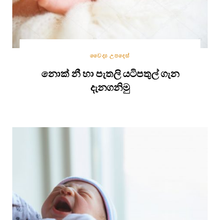
වෛද්‍ය උපදෙස්
නොක් නී හා පැතලි යටිපතුල් ගැන
දැනගනිමු