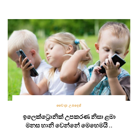
වෛද්‍ය උපදෙස්
ඉලෙක්ට්‍රොනික් උපකරණ නිසා ළමා
මනස හානි වෙන්නේ මෙහෙමයි ..