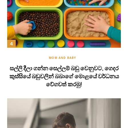
MOM AND BABY
සල්ලි දීලා ගන්න සෙල්ලම් බඩු වෙනුවට, ගෙදර
කුස්සියේ බඩුවලින් බබාගේ මොළයේ වර්ධනය
වේගවත් කරමු!