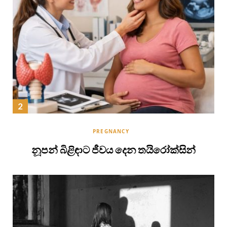
PREGNANCY
නූපන් බිළිඳාට ජීවය දෙන තයිරෝක්සින්