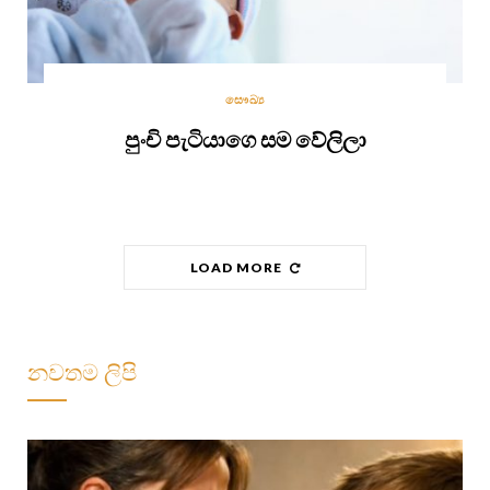
සෞඛ්‍ය
පුංචි පැටියාගෙ සම වේලිලා
LOAD MORE
නවතම ලිපි