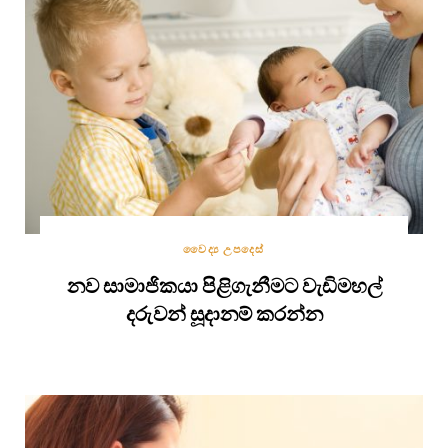
වෛද්‍ය උපදෙස්
නව සාමාජිකයා පිළිගැනීමට වැඩිමහල්
දරුවන් සූදානම් කරන්න