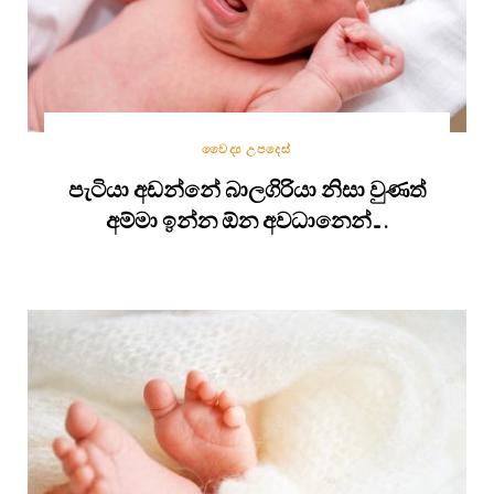
වෛද්‍ය උපදෙස්
පැටියා අඩන්නේ බාලගිරියා නිසා වුණත්
අම්මා ඉන්න ඕන අවධානෙන්….