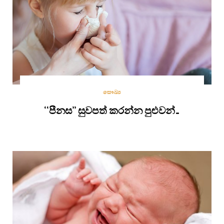
සෞඛ්‍ය
‘‘පීනස’’ සුවපත් කරන්න පුළුවන්…