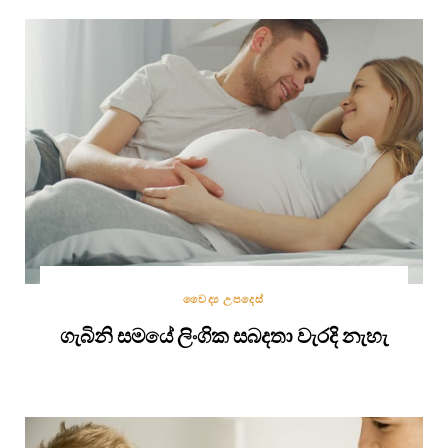
වෛද්‍ය උපදෙස්
ගැබිනි සමයේ ලිංගික සබදතා වැරදි නැහැ