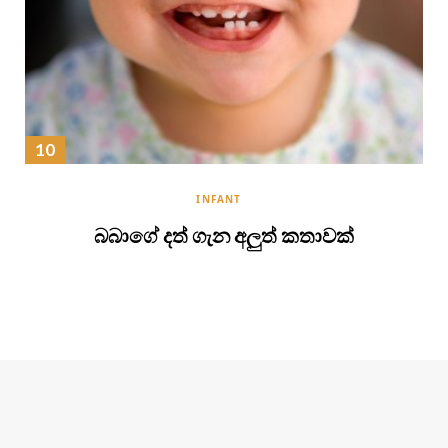
INFANT
බබාගේ දත් ගැන අලුත් කතාවක්