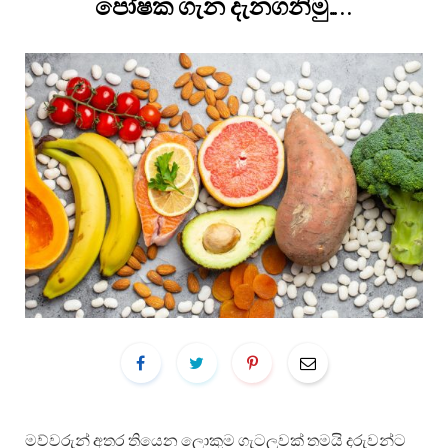
පෝෂක ගැන දැනගනිමු…..
මව්වරුන් අතර තියෙන ලොකුම ගැටලු‍වක් තමයි දරුවන්ට