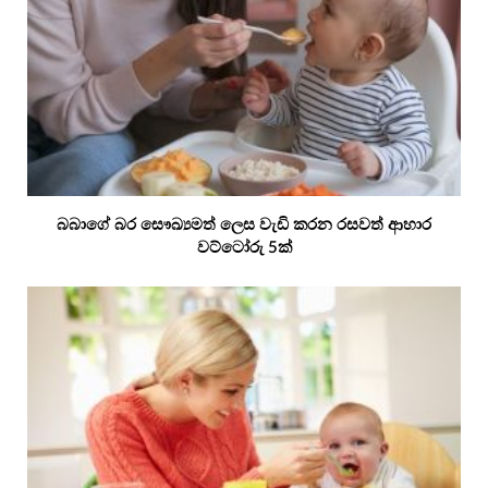
බබාගේ බර සෞඛ්‍යමත් ලෙස වැඩි කරන රසවත් ආහාර
වට්ටෝරු 5ක්