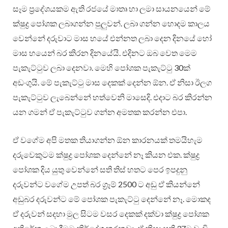
සෑම ප්‍රදේශයකම ඇති රජයේ මාතෘ හා ලමා සායනයෙන් මේ
ක්ෂුද්‍ර පෝශක ලබාගන්න පුලු‍වන්. ලබා ගන්න හොදම කාලය
වෙන්නේ දරුවාට මාස හයේ එන්නත ලබා දෙන දිනයේ හෝ
මාස හයෙන් බර කිරන දිනයේයි. එදිනට ඔබ වෙත මෙම
පැකැට්ටුව ලබා දෙනවා. මෙහි පෝශක පැකැට්ටු 30ක්
අඩංගුයි. මේ පැකැට්ටු මාස දෙකක් දෙන්න ඕන. ඒ නිසා ඊලග
පැකැට්ටුව ලැබෙන්නේ හත්වෙනි මාසෙදි. එදාට බර කිරන්න
යන ගමන් ඒ පැකැට්ටුව ගන්න අමතක කරන්න එපා.
ඒ වගේම අපි මතක තියාගන්න ඕන කාරනයක් තමයිහැම
දරුවෙකුටම ක්ෂුද්‍ර පෝශක දෙන්නේ නෑ කියන එක. ක්ෂුද්‍ර
පෝශක දිය යුතු වෙන්නේ සති තිස් හතට පෙර ඉපදුනු
දරුවන්ට වගේම උපත් බර ග්‍රෑම් 2500 ට අඩු ඒ කියන්නේ
අඩුබර දරුවන්ට මේ පෝශක පැකැට්ටු දෙන්නේ නෑ. මොකද
ඒ දරුවන් සදහා මුල සිටම වසර දෙකක් දක්වා ක්ෂුද්‍ර පෝශක