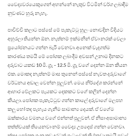
වෛද්‍යවරයෙකුගෙන් අහන්නේ නැතුව විටමින් වර්ග ලබාදීම
නුවණට හුරු නැහැ.
පාවිච්චි කලාට පස්සේ මේ පැකැට්ටු හුලං නොවදින විදියට
අහුරලා තියන්න ඕන. නැත්නම් ඉක්මනින් ඒවා නරක් වෙලා
ප්‍රයෝජනයට ගන්න බැරි වෙනවා. අනෙක් වැදගත්ම
කාරණය තමයි මේ පෝශක ලබා දීම අවසන් උනාම දිනකට
දරුවාට යකඩ 10 මි. ග්‍රැ – 12.5 මි. ග්‍රැ වගේ දෙන්න ඕන කියන
එක. මොකද නැත්නම් මාස තුනෙන් පස්සේ නැවත දරුවාගේ
වර්ධනය අඩාල වෙන්න පුලු‍වන්. මෙය නිර්දේශ කරන්නේ
ආහාර වේලකට පැයකට දෙකකට වගේ කලින් දෙන්න
කියලා. පෝශක පැකැට්ටුව ගන්න කාලේ දරුවාගේ මලපහ
කලු‍ හෝ තද පැහැය ගැනීම සාමාන්‍ය දෙයක්. ඒ වගේම
ඔක්කාරය වමනය වගේ එන්නත් පුලු‍වන්. ඒ නිසා අසාමාන්‍ය
තත්ත්වයක් තියෙනවා නම් වෛද්‍ය උපදෙස් ගන්න වෙනවා.
ක්ෂුද්‍ර පෝශක ගැන තව දුරටත් ගැටලු‍වක් තිය්නවා තමයි පවුල්