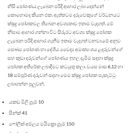
නිසි පෝශණය ලැබෙන පරිදි ආහාර ලබා දෙන්නේ
කොහොමද කියන එක. ඇත්තටම දරුවෙකුගේ වර්ධනයට
ක්ෂුද්‍ර පෝශකවල තිබෙන අවශ්‍යතාව ඉතාම වැදගත්. මේ
නිසාම ආහාර ගන්නා විට සිරුරට අවශ්‍ය ක්ෂුද්‍ර පෝශක
ලැබෙන පරිදි ආහාර ගැනීම ඉතාම වැදගත් වනවා.මේ අනුව
සෞඛ්‍ය පෝශණ හා දේශිය වෛද්‍ය අමාත්‍යංශය ළදරුවන්ගේ
සහ කුඩා දරුවන්ගේ පෝශණය ඉහල දැමීම සදහා ක්ෂුද්‍ර
පෝශක අතිරේක ලබාදීමට කටයුතු කලා. වයස මාස 6,12 හා
18 සම්පූර්ණ දරුවන් සදහා මෙම ක්ෂුද්‍ර පෝශක පැකැට්ටු
ලබාගන්න පුලු‍වන්.
යකඩ මිලි ග්‍රෑම් 10
සින්ක් 41
ෆෝලික් අම්ලය මයික්‍රො ග්‍රෑම් 150