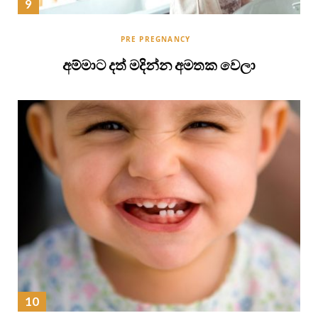
PRE PREGNANCY
අම්මාට දත් මදින්න අමතක වෙලා