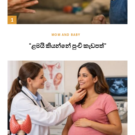
MOM AND BABY
“ළමයි කියන්නේ පුංචි කැඩපත්”