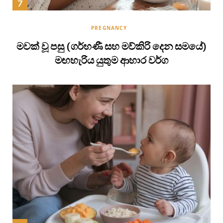
PREGNANCY
මවක් වූ පසු (ගර්භණී සහ මව්කිරි දෙන සමයේ)
මඟහැරිය යුතුම ආහාර වර්ග