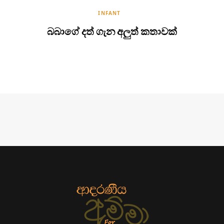
INFANT
බබාගේ දත් ගැන අලුත් කතාවක්