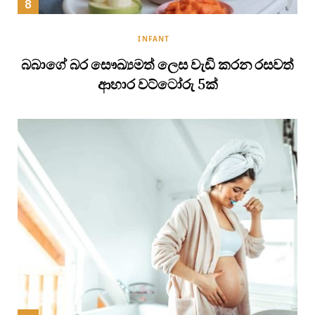
INFANT
බබාගේ බර සෞඛ්‍යමත් ලෙස වැඩි කරන රසවත්
ආහාර වට්ටෝරු 5ක්