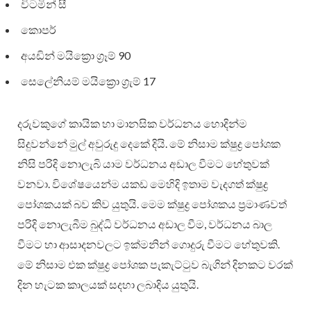
විටමින් සී
කොපර්
අයඩින් මයික්‍රො ග්‍රෑම් 90
සෙලේනියම් මයික්‍රො ග්‍රැම් 17
දරුවකුගේ කායික හා මානසික වර්ධනය හොදින්ම
සිදුවන්නේ මුල් අවුරුදු දෙකේ දියි. මේ නිසාම ක්ෂුද්‍ර පෝශක
නිසි පරිදි නොලැබි යාම වර්ධනය අඩාල වීමට හේතුවක්
වනවා. විශේෂයෙන්ම යකඩ මෙහිදි ඉතාම වැදගත් ක්ෂුද්‍ර
පෝශකයක් බව කිව යුතුයි. මෙම ක්ෂුද්‍ර පෝශකය ප්‍රමාණවත්
පරිදි නොලැබීම බුද්ධි වර්ධනය අඩාල වීම, වර්ධනය බාල
වීමට හා ආසාදනවලට ඉක්මනින් ගොදුරු වීමට හේතුවකි.
මේ නිසාම එක ක්ෂුද්‍ර පෝශක පැකැට්ටුව බැගින් දිනකට වරක්
දින හැටක කාලයක් සදහා ලබාදිය යුතුයි.