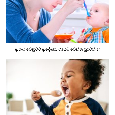
ආහාර වෙනුවට ආදේශක. එහෙම වෙන්න පුළුවන් ද?