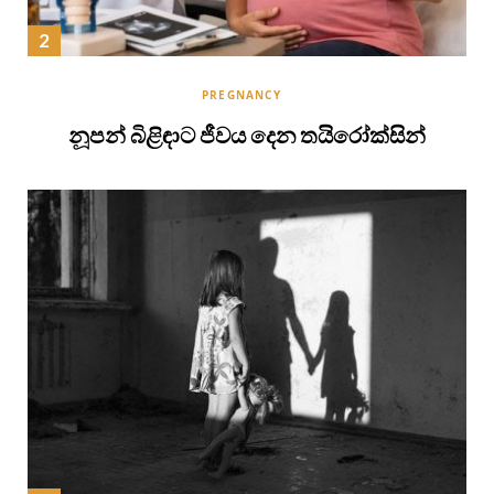
PREGNANCY
නූපන් බිළිඳාට ජීවය දෙන තයිරෝක්සින්