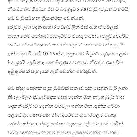
අතිරේක ලබා දීමට නිර්දේශ කරනවා. ඒ නිසා සති 37ට වැඩි,
නියමිත බර තිබෙන එනම් බර ග්‍රෑම් 2500 වැඩි දරුවන්ට තමයි
මේ වැඩසටහන ක්‍රියාත්මක වෙන්නේ.
දරුවට ලබා දෙන ආහාර වේල්වලින් එක් ආහාර වේලක්
සදහා මෙම පෝශණ පැකැට්ටුව එකතු කරන්න පුලු‍වන්. අර්ධ
ගණ හෝ ඝණ ආහාරයකට එකතු කරන එක වඩාත් සුදුසුයි.
ඉන් පසුව විනාඩි 10-15 ක් ඇතුලත මේ මිශ්‍රණය දරුවාට ලබා
දිය යුතුයි. වැඩි කාලයක මිශ්‍රණය වාතයට නිරාවරණය වීම
අමුතු රසක් පැහැයක් ඇති වෙන්න හේතුවක්.
මේ ක්ෂුද්‍ර පෝශක පැකැට්ටුවක් එක දවසක දෙන්න බැරි උනා
කියලා ඊලග දවසේ දෙක දෙක දෙන්න ඕන නෑ. හැබැයි මාස
දෙකක් දරුවාට දෙන්න වගබලා ගන්න ඕන. අනික මේවා
ජලයේ දිය නොවෙන නිසා දියරමය ආහාරවලට එකතු
කරන්නත් එපා. ක්ෂුද්‍ර පෝශක දෙනකාලේ වෙන වොටමින්
වර්ග දෙන්නම ඕන නම් වෛද්‍ය උපදෙස් ගන්න වෙනවා.