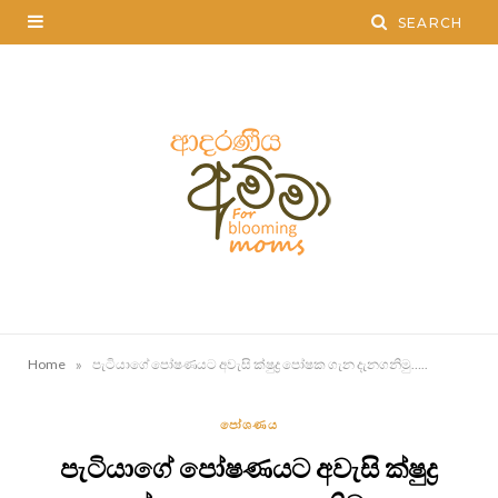
»
Home
පැටියාගේ පෝෂණයට අවැසි ක්ෂුද්‍ර පෝෂක ගැන දැනගනිමු…..
පෝශණය
පැටියාගේ පෝෂණයට අවැසි ක්ෂුද්‍ර