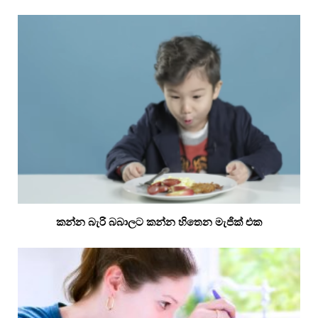
කන්න බැරි බබාලට කන්න හිතෙන මැජික් එක