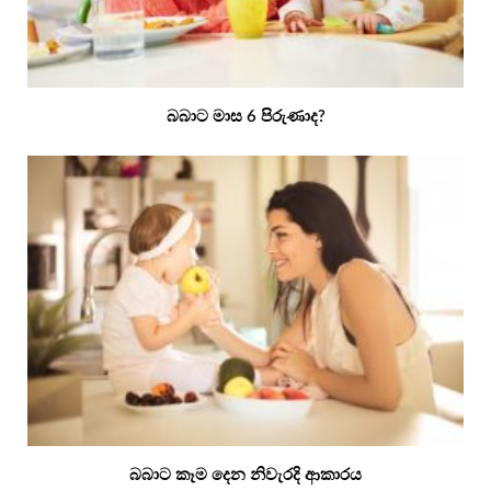
බබාට මාස 6 පිරුණාද?
බබාට කෑම දෙන නිවැරදි ආකාරය