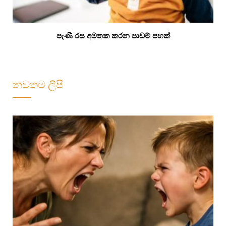
පැණි රස අමතක කරන පාඩම් පහක්
නවතම ලිපි