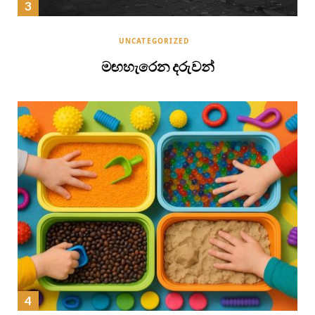
UNCATEGORIZED
මඟහැරෙන දරුවන්