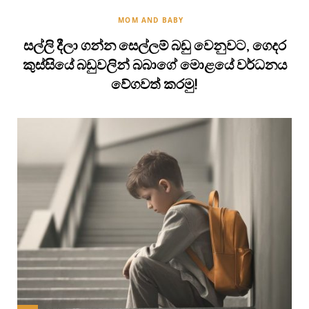
MOM AND BABY
සල්ලි දීලා ගන්න සෙල්ලම් බඩු වෙනුවට, ගෙදර
කුස්සියේ බඩුවලින් බබාගේ මොළයේ වර්ධනය
වේගවත් කරමු!