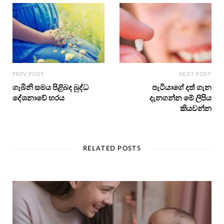
PREV POST
NEXT POST
ගැබිනි සමය පිළිබද බුද්ධ
පැටියාගේ දත් ගැන
දේශනාවේ හරය
දැනගන්න මේ ලිපිය
කියවන්න
RELATED POSTS