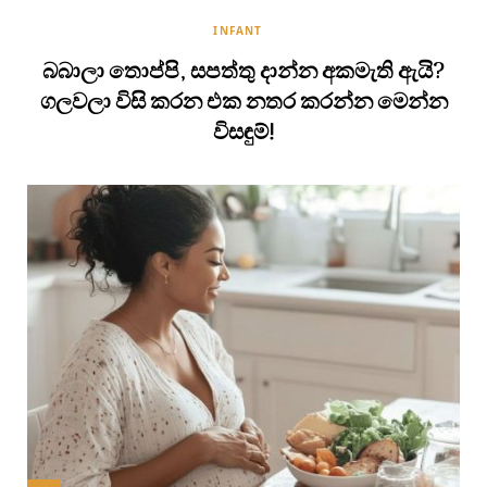
INFANT
බබාලා තොප්පි, සපත්තු දාන්න අකමැති ඇයි?
ගලවලා විසි කරන එක නතර කරන්න මෙන්න
විසඳුම්!