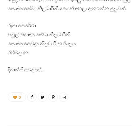
සෞඛ්‍ය සේවා නිලධාරිනියගෙන් අහලා දැනගන්න පුලු‍වන්.
රූපා පෙරේරා
පවුල් සෞඛ්‍ය සේවා නිලධාරිනි
සෞඛ්‍ය වෛද්‍ය නිලධාරි කාර්‍යාලය
රත්මලාන
දිශාන්ති වෙදගේ…
0