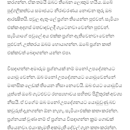
කරගන්න. ඒක තමයි ඔබට තිබෙන ලොකුම හයිය. ඔබේ
පුද්ගලිකත්වය සමාජයට නිරාවරණය නොවන තුරු ඔබ
ආරක්‍ෂිතයි. පවුල ඇතු-ලේ ප්‍රශ්න තියෙන්න පුළුවන්. සැමියා
එක්ක අදහස් මතවාදවලදී ගැටෙනවා වෙන්න පුළුවන්.
සැමියාගේ පවුලේ අය එක්ක ප්‍රශ්න ඇතිවෙනවා වෙන්න
පුළුවන්. උත්තරය ඔබම හොයාගන්න. ඔබේ ප්‍රශ්න කාත්
එක්කවත් බෙදාගන්න යන්න එපා.
විසඳාගන්න අමාරුම ප්‍රශ්නයක් නම් මනෝ උපදේශනයට
යොමු වෙන්න. ඔබ මනෝ උපදේශනයට යොමුවෙන්නේ
මානසික ලෙඩක් තියෙන නිසා නෙවෙයි. ඔබ එයට යොමුවිය
යුත්තේ ඔබේ ගැටළුවට රහස්‍යභාවය සහිතව පිළිතුරක් අවශ්‍ය
නිසයි. ඒ වගේම ඔබ මනෝ උපදේශනයට යොමුවුණු බව
කවුරුත් දැනගන්න ඕන නැහැ. සැමියා එක්ක කතා කරන්න.
ප්‍රශ්නයක් වුණා නම් ඒ ප්‍රශ්නය විසඳාගන්න ක්‍රම ගොඩක්
තියෙනවා. එයා කැමති අකමැති දේවල් ගැන කතා කරන්න.