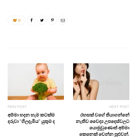
0
PREV POST
NEXT POST
අම්මා හදන හැම කටක්ම
රහසක් වගේ තියාගන්නේ
දරුවා “ගිලදැමිය” යුතුම ද
නැතිව වෛද්‍ය උපදෙස්වලට
යොමුවුණොත් අම්මා
කෙනෙක් වෙන්න පුළුවන්.