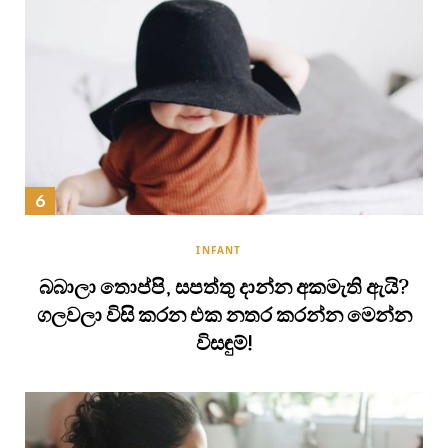
INFANT
බබාලා තොප්පි, සපත්තු දාන්න අකමැති ඇයි?
ගලවලා විසි කරන එක නතර කරන්න මෙන්න
විසඳුම්!