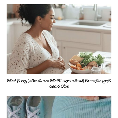
මවක් වූ පසු (ගර්භණී සහ මව්කිරි දෙන සමයේ) මඟහැරිය යුතුම
ආහාර වර්ග