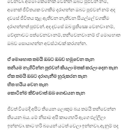
වෙනවා. අම්මා කෙනෙක් වෙන්න ඔබට පුළුවන් නම්,
අනෙක් ජීවිතයක වගකීම දරාගන්න ඔබට පුළුවන් නම් අද
දවසේ ජීවිතය තුළ ඇතිවන නැතිවන සියල්ලේ වගකීම
දරාගන්නත් පුළුවන්. අද දවසේ ඔබ ප්‍රතික්‍ෂෙ වෙනවා නම්,
වේදනාවට පත්වෙනවා නම්, තනිවෙනවා නම් ඒ මොහොත
ඔබව සොයාගන්න අවස්ථාවක් කරගන්න.
ඒ මොහොත තමයි ඔබට ඔබව හමුවෙන තැන
තනියම නැගිටින්න පුළුවන් කියලා මතක් කරලා දෙන තැන
ඒක තමයි ඔබට දරාගැනීම හුරුකරන තැන
හිත හයිය වෙන තැන
කොටින්ම කිව්වොත් ඔබ ගොඩයන තැන
ජීවත් වීමෙදි අපිට තියෙන ලොකුම බය තමයි තනිවෙන්න
තියෙන බය. මේ නිසාම අපි කාගෙහරි ඇගෙ එල්ලිලා
ඉන්නවා. කාට හරි බයෙන් යටත් වෙලා ඉන්නවා, ඇනුම් පද