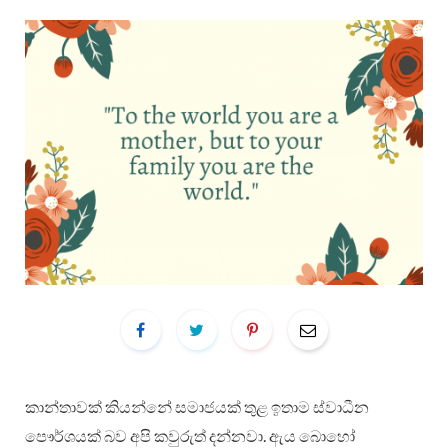
කාන්තාවක් කියන්නේ සමාජයක් තුළ ඉතාම ස්වාධීන
පෞර්ශයක් බව අපි කවුරුත් දන්නවා. ඇය බොහෝ