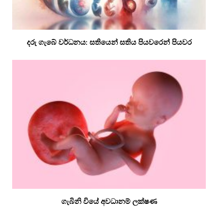
දරු ගැබේ වර්ධනය: සතියෙන් සතිය පියවරෙන් පියවර
ගැබිනි වියේ අවධානම් ලක්ෂණ