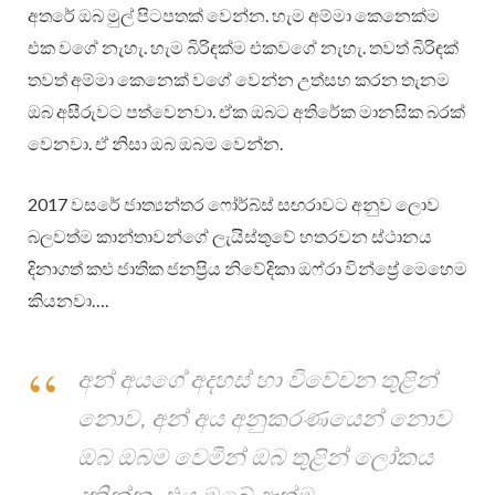
අතරේ ඔබ මුල් පිටපතක් වෙන්න. හැම අම්මා කෙනෙක්ම
එක වගේ නැහැ. හැම බිරිඳක්ම එකවගේ නැහැ. තවත් බිරිඳක්
තවත් අම්මා කෙනෙක් වගේ වෙන්න උත්සහ කරන තැනම
ඔබ අසීරුවට පත්වෙනවා. ඒක ඔබට අතිරේක මානසික බරක්
වෙනවා. ඒ නිසා ඔබ ඔබම වෙන්න.
2017 වසරේ ජාත්‍යන්තර ෆෝර්බ්ස් සඟරාවට අනුව ලොව
බලවත්ම කාන්තාවන්ගේ ලැයිස්තුවේ හතරවන ස්ථානය
දිනාගත් කළු ජාතික ජනප්‍රිය නිවේදිකා ඔෆ්රා වින්ප්‍රේ මෙහෙම
කියනවා….
අන් අයගේ අදහස් හා විවේචන තුළින්
නොව, අන් අය අනුකරණයෙන් නොව
ඔබ ඔබම වෙමින් ඔබ තුළින් ලෝකය