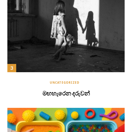
UNCATEGORIZED
මඟහැරෙන දරුවන්