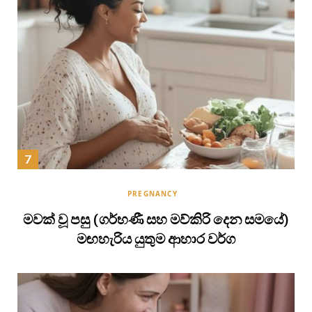
PREGNANCY
මවක් වූ පසු (ගර්භණී සහ මව්කිරි දෙන සමයේ)
මඟහැරිය යුතුම ආහාර වර්ග