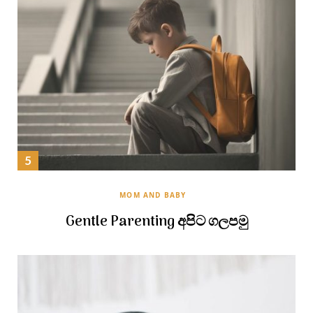
MOM AND BABY
Gentle Parenting අපිට ගලපමු