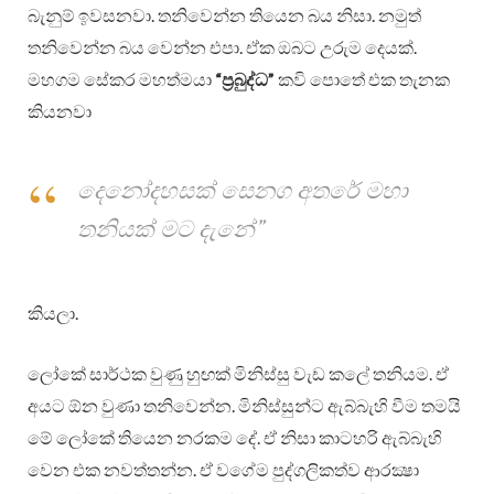
බැනුම් ඉවසනවා. තනිවෙන්න තියෙන බය නිසා. නමුත්
තනිවෙන්න බය වෙන්න එපා. ඒක ඔබට උරුම දෙයක්.
මහගම සේකර මහත්මයා
“ප්‍රබුද්ධ”
කවි පොතේ එක තැනක
කියනවා
දෙනෝදහසක් සෙනග අතරේ මහා
තනියක් මට දැනේ”
කියලා.
ලෝකේ සාර්ථක වුණු හුඟක් මිනිස්සු වැඩ කලේ තනියම. ඒ
අයට ඕන වුණා තනිවෙන්න. මිනිස්සුන්ට ඇබ්බැහි වීම තමයි
මේ ලෝකේ තියෙන නරකම දේ. ඒ නිසා කාටහරි ඇබ්බැහි
වෙන එක නවත්තන්න. ඒ වගේම පුද්ගලිකත්ව ආරක්‍ෂා