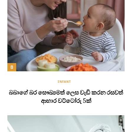
INFANT
බබාගේ බර සෞඛ්‍යමත් ලෙස වැඩි කරන රසවත්
ආහාර වට්ටෝරු 5ක්