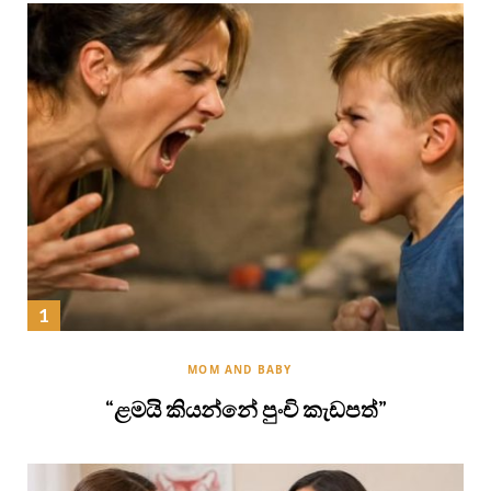
MOM AND BABY
“ළමයි කියන්නේ පුංචි කැඩපත්”