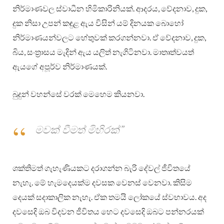
නිර්මාණවල ස්වාධීන හිමිකාරිනියක්. ආදරය, වේදනාව, දුක,
දුක නිසා උපන් කඳුළ ඇය විසින් යම් දිනයක බොහෝ
නිර්මාණයන්වලට හේතුවක් කරගන්නවා. ඒ වේදනාව, දුක,
බිය, සංත්‍රාසය මැදින් ඇය යලිත් නැගිටිනවා. මාතෘත්වයත්
ඇයගේ අපූර්ව නිර්මාණයක්.
බුදුන් වහන්සේ වරක් මෙහෙම කියනවා.
මවක් වීමත් මිහිරක්”
ශක්තිමත් ගැහැණියකට දරාගන්න බැරි දේවල් ජීවිතයේ
නැහැ. මේ හැමදෙයක්ම දවසක වෙනස් වෙනවා. කිසිම
දෙයක් සදාකාලික නැහැ. ඒක තමයි ලෝකයේ ස්වභාවය. අද
දවසෙදි ඔබ විදවන ජීවිතය හෙට දවසෙදි ඔබට පන්නරයක්