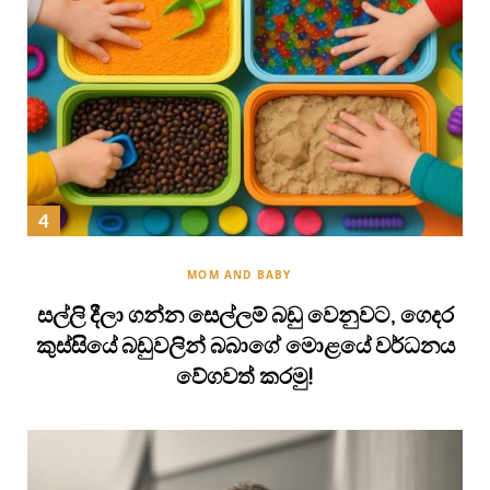
MOM AND BABY
සල්ලි දීලා ගන්න සෙල්ලම් බඩු වෙනුවට, ගෙදර
කුස්සියේ බඩුවලින් බබාගේ මොළයේ වර්ධනය
වේගවත් කරමු!