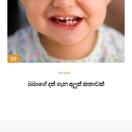
INFANT
බබාගේ දත් ගැන අලුත් කතාවක්