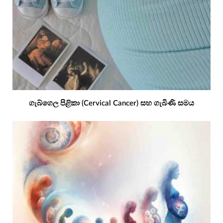
ගැබ්ගෙල පිළිකා (Cervical Cancer) සහ ගැබිණි සමය