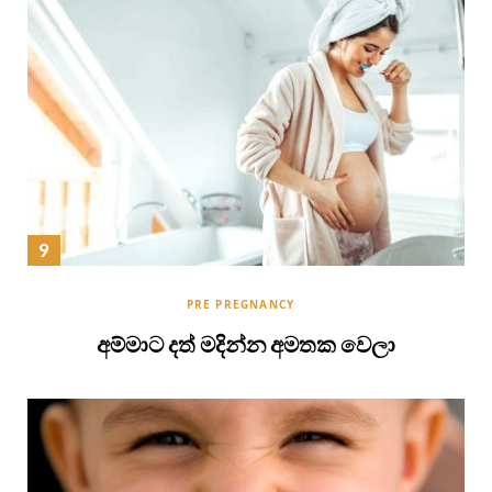
PRE PREGNANCY
අම්මාට දත් මදින්න අමතක වෙලා