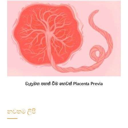
වැදෑමහ පහත් වීම හෙවත් Placenta Previa
නවතම ලිපි