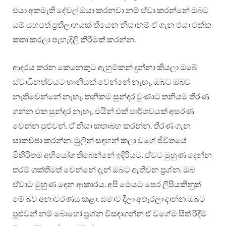
එයා අකමැති දේවල් ඔයා කරනවා නම් ඒවා කරන්නේ ඔබට
යම් යහපත් ප්‍රතිලාභයක් තියෙන නිසානම් ඒ ගැන එයා එක්ක
කතා කරලා පැහැදිලි කිරීමක් කරන්න.
ආදරය කරන කෙනෙකුට ඇහුම්කන් දුන්නා කියලා ඔබේ
ස්වාධීනත්වයට හානියක් වෙන්නේ නැහැ. ඔබට ඔබව
නැතිවෙන්නේ නැහැ. තනිකම සුන්දර වුණාට තනියම තීරණ
ගන්න එක සුන්දර නැහැ. එයින් එක් පාර්ශවයක් අසරණ
වෙන්න පුළුවන්. ඒ නිසා කතාබහ කරන්න. තීරණ ගැන
සාකච්ඡා කරන්න. මුලින් සඳහන් කලා වගේ ජීවිතයේ
මිහිරිතම අභියෝග තිබෙන්නේ ඉදිරියට. ඒවට මුහුණ දෙන්න
තරම් ශක්තිමත් වෙන්නේ දැන් ඔබට ඇතිවන ප්‍රශ්න. ඔබ
ඒවාට මුහුණ දෙන ආකාරය. අපි මෙයට පෙර ලිපියකිනුත්
මේ බව අනාවරණය කළා. සමාව දීලා අතෑරලා දාන්න ඔබට
පුළුවන් නම් බොහෝ ප්‍රශ්න විසඳාගන්න ඒ වගේම සිත් රිදීම්