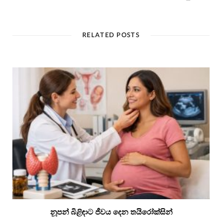
RELATED POSTS
නූපන් බිළිඳාට ජීවය දෙන තයිරෝක්සින්