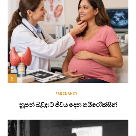
PREGNANCY
නූපන් බිළිඳාට ජීවය දෙන තයිරෝක්සින්