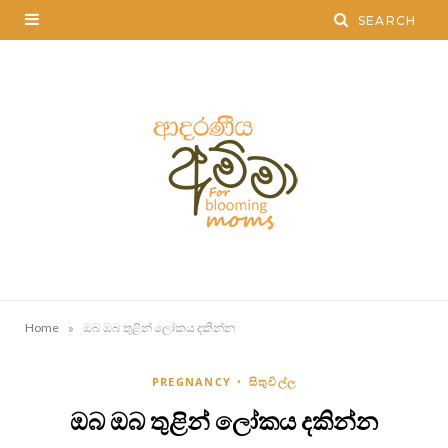
»
Home
ඔබ ඔබ තුළින් ලෝකය දකින්න
PREGNANCY
සිතුවිල්ල
ඔබ ඔබ තුළින් ලෝකය දකින්න