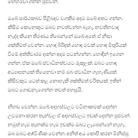
මඟහරවා ගන්න පුළුවන්.
ඔබේ සාර්ථකබව පිළිබඳව වගකීම අදම ඔබේ අතට ගන්න.
කිසිම කෙනෙකුට ඔබව නවත්වන්න බැහැ. නවතිනවාද
නැද්ද කියන තීරණය තිබෙන්නේ ඔබේ අතේ. ඒ නිසා
ශක්තිමත් වෙන්න. හොඳ බිරිඳක් හොඳ මවක් හොඳ මිතුරියක්
වීමේ අත්තිවාරම දාන්න අදම පටන්ගන්න. හොඳින් ඉගෙන
ගන්න. ඒක ඔබේ ස්වාධිනත්වයට රුකුලක්. ඔබට හොඳ
අධ්‍යාපනයක් තියෙනවා නම් ඔබ ස්වාධීන ගැහැණියක්.
කිසිවකුට යටත් කළ නොහැකි ශක්තිමත් චරිතයක්. ඉතින්
ඔබට ගොඩනැගෙන්න තවත් පහසුයි.
නිහඬ වෙන්න. ඔබේ අදහස්වලට වටිනාකමක් දෙන්න
උවමනා කරන තැන්වල ඒ අදහස්වලට ඉඩක් දෙන්න පුළුවන්.
නමුත් හැම තැනක්ම හැම ඉඩක්ම ඔබට ලැබෙන්නේ නැහැ.
ඔබ ඔබට ආfවිණික වෙන්න. අනිත් අය කොපි කරන මිනිස්සු