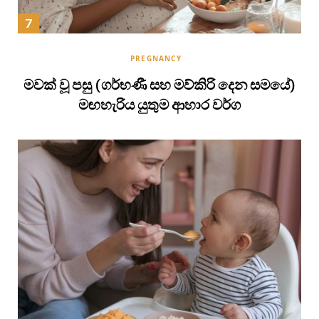
PREGNANCY
මවක් වූ පසු (ගර්භණී සහ මව්කිරි දෙන සමයේ)
මඟහැරිය යුතුම ආහාර වර්ග