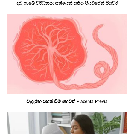
දරු ගැබේ වර්ධනය: සතියෙන් සතිය පියවරෙන් පියවර
වැදෑමහ පහත් වීම හෙවත් Placenta Previa