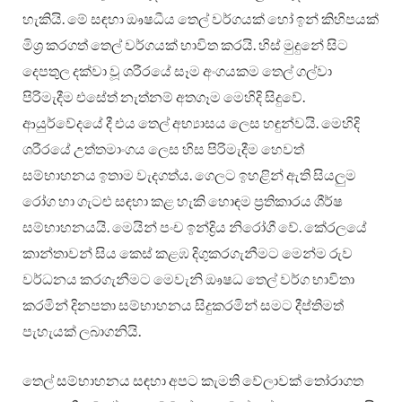
හැකියි. මේ සඳහා ඖෂධීය තෙල් වර්ගයක් හෝ ඉන් කිහිපයක්
මිශ්‍ර කරගත් තෙල් වර්ගයක් භාවිත කරයි. හිස් මුදුනේ සිට
දෙපතුල දක්වා වූ ශරීරයේ සෑම අංගයකම තෙල් ගල්වා
පිරිමැදීම එසේත් නැත්නම් අතගෑම මෙහිදි සිදුවේ.
ආයුර්වේදයේ දී එය තෙල් අභ්‍යාසය ලෙස හඳුන්වයි. මෙහිදි
ශරීරයේ උත්තමාංගය ලෙස හිස පිරිමැදීම හෙවත්
සම්භාහනය ඉතාම වැදගත්ය. ගෙලට ඉහළින් ඇති සියලුම
රෝග හා ගැටළු සඳහා කළ හැකි හොඳම ප්‍රතිකාරය ශීර්ෂ
සම්භාහනයයි. මෙයින් පංච ඉන්ද්‍රිය නිරෝගී වේ. කේරලයේ
කාන්තාවන් සිය කෙස් කළඹ දිගුකරගැනීමට මෙන්ම රුව
වර්ධනය කරගැනීමට මෙවැනි ඖෂධ තෙල් වර්ග භාවිතා
කරමින් දිනපතා සම්භාහනය සිදුකරමින් සමට දීප්තිමත්
පැහැයක් ලබාගනියි.
තෙල් සම්භාහනය සඳහා අපට කැමති වේලාවක් තෝරාගත