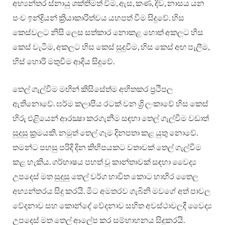
අභ්‍යන්තර ස්නායු ශක්තිමත් වීම, ඇස, කණ, දිව, නාසය යන
පංච ඉන්ද්‍රියන් ක්‍රියාකාරිත්වය යහපත් වීම සිදුවේ. හිස
කෙස්වලට නිසි ලෙස සත්කාර නොකළ හොත් අකලට හිස
කෙස් වැටීම, අකලට හිස කෙස් සුදුවීම, හිස කෙස් අඟ පැලීම,
හිස් හොරි මතුවීම ආදිය සිදුවේ.
තෙල් ගැල්වීම මඟින් කිසිසේත්ම අහිතකර ප්‍රථිපල
ඇතිනොවේ. ඝර්ම කලාපීය රටක් වන ශ්‍රි ලංකාවේ හිස කෙස්
හිරු එළියෙන් ආරක්‍ෂා කරගැනීම සඳහා තෙල් ගැල්වීම වඩාත්
සුදුසු ක්‍රමයකි. නමුත් තෙල් ගෑම දිනපතා කළ යුතු නොවේ.
තමන්ට පහසු පරිදි දින කිහිපයකට වතාවක් තෙල් ගැල්වීම
කළ හැකිය. ගර්භාෂය පහත් වූ කාන්තාවක් සඳහා වෛද්‍ය
උපදෙස් මත සුදුසු තෙල් වර්ග භාවිත කොට භාහිර තෛල
අභ්‍යන්තරය සිදු කරයි. මීට අමතරව ගැබිනි මවගේ අත් පාවල
වේදනාව සහ කොන්දේ වේදනාව සහිත අවස්ථාවලදී වෛද්‍ය
උපදෙස් මත තෙල් ආලේප කර සම්භාහනය සිදුකරයි.