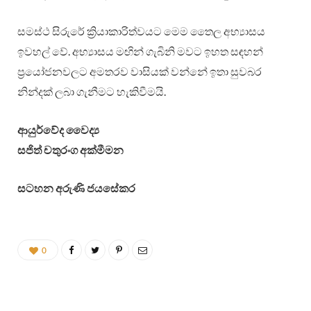
සමස්ථ සිරුරේ ක්‍රියාකාරිත්වයට මෙම තෛල අභ්‍යාසය
ඉවහල් වේ. අභ්‍යාසය මඟින් ගැබිනි මවට ඉහත සඳහන්
ප්‍රයෝජනවලට අමතරව වාසියක් වන්නේ ඉතා සුවබර
නින්දක් ලබා ගැනීමට හැකිවීමයි.
ආයුර්වේද වෛද්‍ය
සජිත් චතුරංග අක්මීමන
සටහන අරුණි ජයසේකර
0