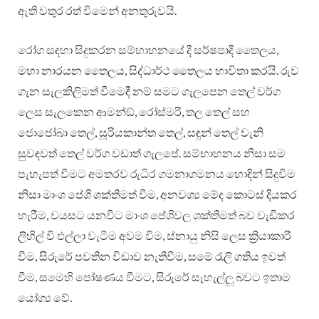
ඇති වතුර රත් වීමෙන් අනතුරුවයි.
රෝග සඳහා සිදුකරන සම්භාහනයේ දී සර්ෂපාදී තෛලය,
මහා නාරයන තෛලය, සිද්ධාර්ථ තෛලය භාවිතා කරයි. රුව
ගැන සැලකිලිමත් වීමෙදී නම් සමට ගැලපෙන තෙල් වර්ග
ලෙස සැලකෙන ආමන්ඞ්, රෝස්මරි, තල තෙල් සහ
ජොජෝබා තෙල්, සූරියකාන්ත තෙල්, සඳුන් තෙල් වැනි
සුවඳවත් තෙල් වර්ග වඩාත් ගැලපේ. සම්භාහනය නිසා සම
පැහැපත් වීමට අමතරව රුධිර ගමනාගමනය හොඳින් සිදුවීම
නිසා මාංශ පේශි ශක්තිමත් වීම, අනවශ්‍ය මේද කොටස් දියකර
හැරීම, වයසට යනවිට මාංශ පේශිවල ශක්තිමත් බව වැඩිකර
ලිහිල් වී එල්ලා වැටීම අවම වීම, ස්නායු නිසි ලෙස ක්‍රියාකාරී
වීම, සිරුරේ පවතින විඩාව නැතිවීම, සමේ රැලි ගතිය ඉවත්
වීම, සමෙහි පෝෂණය වීමට, සිරුරේ සැහැල්ලු බවට ඉතාම
යෝග්‍ය වේ.