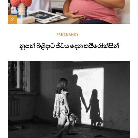
PREGNANCY
නූපන් බිළිඳාට ජීවය දෙන තයිරෝක්සින්