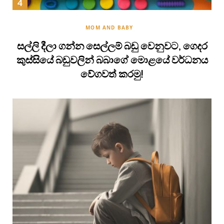
MOM AND BABY
සල්ලි දීලා ගන්න සෙල්ලම් බඩු වෙනුවට, ගෙදර
කුස්සියේ බඩුවලින් බබාගේ මොළයේ වර්ධනය
වේගවත් කරමු!