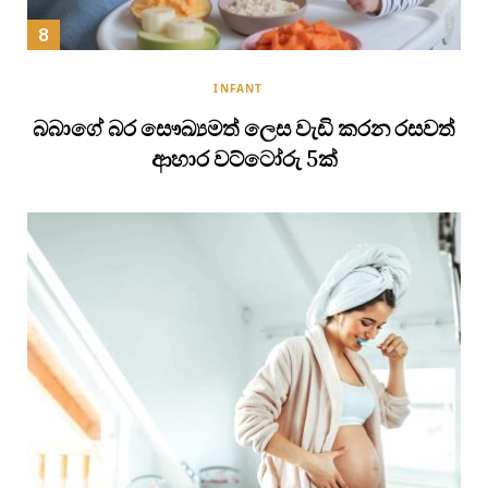
INFANT
බබාගේ බර සෞඛ්‍යමත් ලෙස වැඩි කරන රසවත්
ආහාර වට්ටෝරු 5ක්