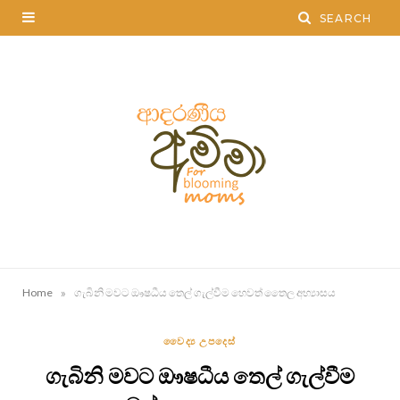
»
Home
ගැබිනි මවට ඖෂධීය තෙල් ගැල්වීම හෙවත් තෛල අභ්‍යාසය
වෛද්‍ය උපදෙස්
ගැබිනි මවට ඖෂධීය තෙල් ගැල්වීම