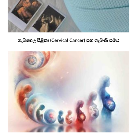
ගැබ්ගෙල පිළිකා (Cervical Cancer) සහ ගැබිණි සමය