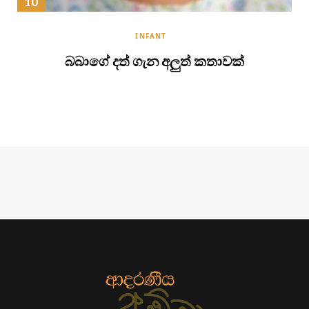
INFANT
බබාගේ දත් ගැන අලුත් කතාවක්