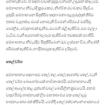
නොහැකි වේ. ඒ සඳහා වඩාත් සුදුසු වන්නේ උදෑසන කාලයයි.
සම්භාහනය නිවැරදි ක්‍රමයකට, නිශ්චිත රටාවකට සිදුවිය
යුතුයි. සම්භාහයන සිදුකිරීම සඳහා මනා පළපුරුද්දක් තිබීම
ඉතාම වැදගත්ය. එසේ නොමැති වීමෙන් ශරීරයේ මස්පිඬු
පෙරලීම, වේදනාවක් දැනීම, සමෙහි රැළි ඇතිවීම, සම එල්ලා
වැටීම, වැනි අයහපත් බලපෑම් ඇතිවීමේ ඉඩකඩක් පවතියි.
සම්භාහනය නිවැරදිව සිදුකිරීමෙන් රුව ලස්සන වීම, නිරෝගී
ශරීරයක් ඇතිවීම, හා දීර්ඝායුෂ ඇතිවීම ද සිදුවේ.
තෙල් වර්ග
සම්භාහනය සඳහා අඹ තෙල්, තල තෙල්, ආමන්ඞ් තෙල්, වැනි
තෙල් වර්ග බොහෝමයක් භාවිතා කරයි. සම්භාහනයේදී
තෙල් ආලේප කළ යුත්තේ ඩබල් බොයිලින් ක්‍රමයටයි. එනම්
වතුර පිරවූ භාජනයක් ලිප මත තබා එය මත තෙල් දැමු
භාජනය තබා රත් කිරීමයි. මෙහිදී තෙල් රත්වන්නේ භාජනයේ