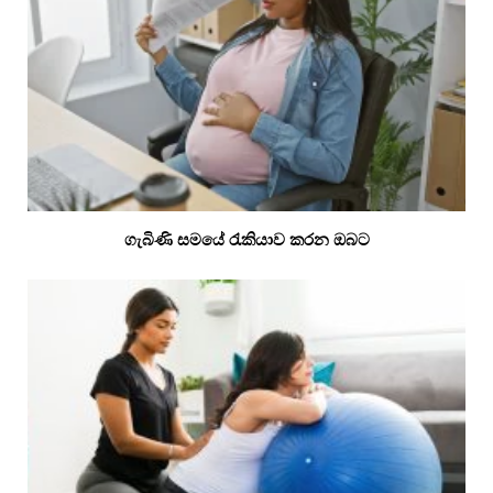
ගැබිණි සමයේ රැකියාව කරන ඔබට