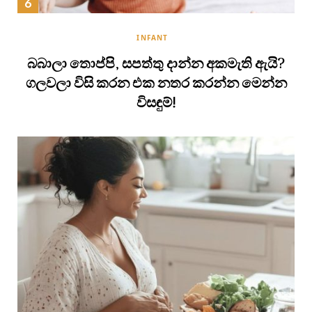
INFANT
බබාලා තොප්පි, සපත්තු දාන්න අකමැති ඇයි?
ගලවලා විසි කරන එක නතර කරන්න මෙන්න
විසඳුම්!