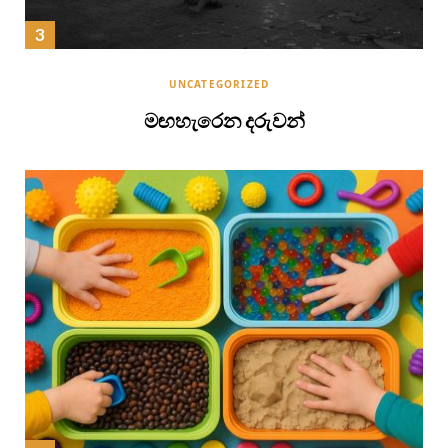
UNCATEGORIZED
මඟහැරෙන දරුවන්