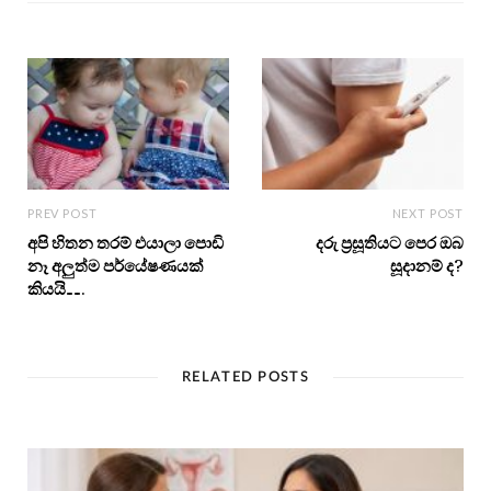
PREV POST
NEXT POST
අපි හිතන තරම් එයාලා පොඩි
දරු ප්‍රසූතියට පෙර ඔබ
නෑ අලුත්ම පර්යේෂණයක්
සූදානම් ද?
කියයි…….
RELATED POSTS