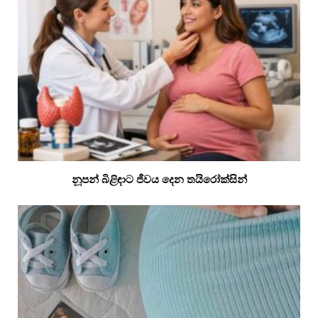
නූපන් බිළිඳාට ජීවය දෙන තයිරෝක්සින්