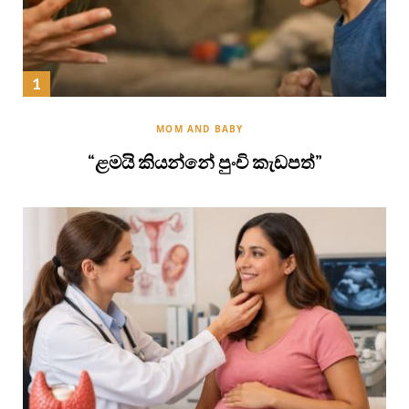
MOM AND BABY
“ළමයි කියන්නේ පුංචි කැඩපත්”