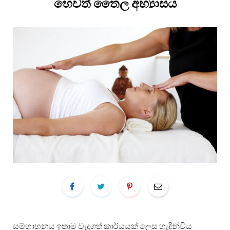
හෙවත් තෛල අභ්‍යාසය
සම්භාහනය ඉතාම වැදගත් කාර්යයක් ලෙස හැඳින්විය