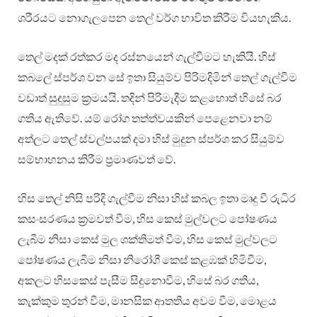
ශරීරයට නොගැලපෙන තෙල් වර්ග භාවිත කිරීම වියහැකිය.
තෙල් මදක් රත්කර මද රස්නයෙන් ගැල්වීමට හැකියි. හිස්
කබලේ ස්පර්ශ වන සේ ඉතා සියුම්ව පිරිමදිමින් තෙල් ගැල්වීම
වඩාත් සුදුසුම ක්‍රමයයි. තදින් පිරිමැදීම කළහොත් හිසේ බර
ගතිය ඇතිවේ. යම් රෝග තත්ත්වයකින් පෙළෙනවා නම්
අත්ලට තෙල් ස්වල්පයක් දමා හිස් මුදුන ස්පර්ශ කර සියුම්ව
සම්භාහනය කිරීම ප්‍රමාණවත් වේ.
හිස තෙල් නිසි පරිදි ගැල්වීම නිසා හිස් කබල ඉතා මෘදු වී රුධිර
කසංසරණය ක්‍රමවත් වීම, හිස කෙස් මුල්වලට පෝෂණය
ලැබීම නිසා කෙස් මුල ශක්තිමත් වීම, හිස කෙස් මුල්වලට
පෝෂණය ලැබීම නිසා නිරෝගී කෙස් කළඹක් හිමිවීම,
අකලට හිසකෙස් පැසීම සිදුනොවීම, හිසේ බර ගතිය,
කැක්කුම තුරන් වීම, මානසික ආතතිය අවම වීම, මොළය