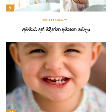
PRE PREGNANCY
අම්මාට දත් මදින්න අමතක වෙලා