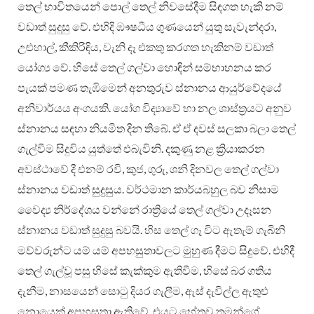
තෙල් භාවිතයෙන් පොල් තෙල් නිවසේදීම සිඳගත හැකි නම්
වඩාත් සුදුසු වේ. එහිදි ඹෟෂධීය ගුණයෙන් යුතු සැවැන්දරා,
උළුහාල්, කීකිරිඳිය, වැනි දෑ එකතු කරගත හැකිනම් වඩාත්
යෝග්‍ය වේ. හිසේ තෙල් ගල්වා හොඳින් සම්භාහනය කර
පැයක් පමණ තැඹිමෙන් අනතුරුව ස්නානය ආයුර්වේදයේ
අනිවාර්යය අංගයකි. යෝග විද්‍යාවේ හා නල ශාස්ත්‍රයට අනුව
ස්නානය සඳහා නියමිත දින තිබේ. ඒ ඒ දවස් සලකා බලා තෙල්
ගැල්වීම සිදුවිය යුත්තේ එබැවිනි. දකුණු නළ ක්‍රියාකරන
අවස්ථාවේ දී එනම් රවි, කුජ, ගුරු, ශනි දිනවල තෙල් ගල්වා
ස්නානය වඩාත් සුදුසුය. වර්ථමාන කාර්යබහුල බව නිසාම
වෛද්‍ය නිර්දේශය වන්නේ රාත්‍රියේ තෙල් ගල්වා උදෑසන
ස්නානය වඩාත් සුදුසු බවයි. හිස තෙල් ගෑ විට ඇතැම් ගැබිනි
මව්වරුන්ට යම් යම් අපහසුතාවලට මුහුණ දීමට සිදුවේ. එහිදී
තෙල් ගැල්වූ පසු හිසේ කැක්කුම ඇතිවීම, හිසේ බර ගතිය
දැනීම, නාසයෙන් සොටු දියර ගැලීම, ඇස් දැවිල්ල ඇතුළු
නොයෙක් අපහසුතා ඇතිවේ. එයට හේතුව තමන්ගේ