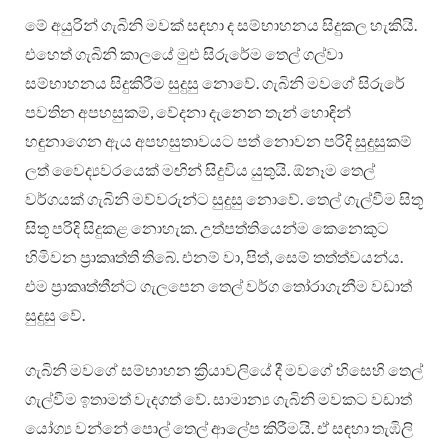
මේ අයුරින් ගැබිනි මවක් සඳහා ද සම්භාහනය සිදුකල හැකියි.
එහෙත් ගැබිනි කාලයේ මුළු සිරුරේම තෙල් ගල්වා
සම්භාහනය සිදුකිරීම සුදුසු නොවේ. ගැබිනි මවගේ සිරුරේ
පවතින අපහසුකම්, වේදනා දැනෙන තැන් හොඳින්
හඳුනාගෙන ඇය අපහසුතාවයට පත් නොවන පරිදි සුදුසුකම්
ලත් වෛද්‍යවරයෙක් මඟින් සිදුවිය යුතුයි. ඕනෑම තෙල්
වර්ගයක් ගැබිනි මව්වරුන්ට සුදුසු නොවේ. තෙල් ගැල්වීම සිතූ
සිතූ පරිදි සිදුකළ නොහැක. උත්පත්තියෙන්ම කෙනෙකුට
හිමිවන ප්‍රාකෘත්ති තිබේ. එනම් වා, පිත්, සෙම් තත්ත්වයන්ය.
එම ප්‍රාකෘත්තීන්ට ගැලපෙන තෙල් වර්ග තෝරාගැනීම වඩාත්
සුදුසු වේ.
ගැබිනි මවගේ සම්භාහන ක්‍රියාවලියේ දී මවගේ හිසෙහි තෙල්
ගැල්වීම ඉතාමත් වැදගත් වේ. සාමාන්‍ය ගැබිනි මවකට වඩාත්
යෝග්‍ය වන්නේ පොල් තෙල් ආලේප කිරීමයි. ඒ සඳහා තැඹිලි