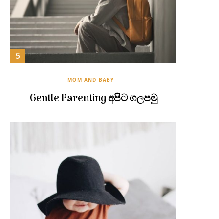
MOM AND BABY
Gentle Parenting අපිට ගලපමු