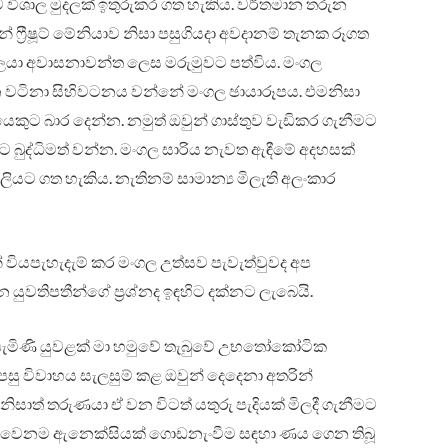
 විශාල මුදලක් ඉතුරුකර ගත හැකිය. වර්තමාන තරුන
ෆ්‍රීෂූට් මේනියාව නිසා පසුගියදා අවදානම් තැනක රූගත
යා අවාසනාවන්ත ලෙස මරුමුවට පත්විය. මංගල
වටිනා සිහිවටනය වන්නේ මංගල ඡායාරූපය. එමනිසා
ල්පියෙකුට බාර දෙන්න. නමුත් ඔවුන් ගාස්තුව වැඩිකර ගැනීමට
ුද්ධිමත් වන්න. මංගල සාරිය නැවත ඇඳීමේ අදහසක්
ියට ගත හැකිය. නැතිනම් සාමාන්‍ය මිලැති අලංකාර
 වියපැහැදැම් කර මංගල උත්සව පැවැත්වුවද අප
යුවතිපතීන්ගේ ප්‍රශ්නද ඉඳහිට දක්නට ලැබෙයි.
ැමිණි යුවළක් මා හමුවේ තැබුවේ උභතෝකෝටික
සු විවාහය සැලසුම් කළ ඔවුන් දෙදෙනා අතරින්
සාත් තරුණයා ඒ වන විටත් යතුරු පැදියක් මිලදී ගැනීමට
වසේ වෙනම ඇනෙක්සියක් ගොඩනැංවීම සඳහා ණය ගෙන තිබූ