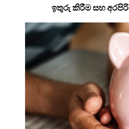
ඉතුරු කිරීම සහ අරපි