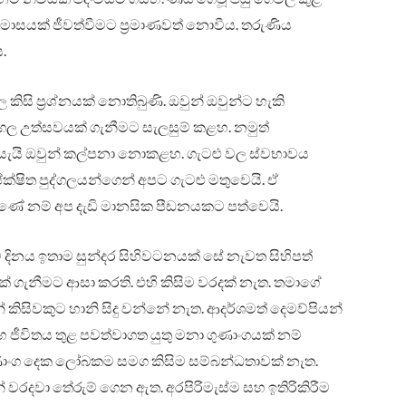
ට මාසයක් ජීවත්වීමට ප්‍රමාණවත් නොවීය. තරුණිය
.
ිසි ප්‍රශ්නයක් නොතිබුණි. ඔවුන් ඔවුන්ට හැකි
ගල උත්සවයක් ගැනීමට සැලසුම් කළහ. නමුත්
 යැයි ඔවුන් කල්පනා නොකළහ. ගැටළු වල ස්වභාවය
ත පුද්ගලයන්ගෙන් අපට ගැටළු මතුවෙයි. ඒ
බුණේ නම් අප දැඩි මානසික පීඩනයකට පත්වෙයි.
දිනය ඉතාම සුන්දර සිහිවටනයක් සේ නැවත සිහිපත්
 ගැනීමට ආසා කරති. එහි කිසිම වරදක් නැත. තමාගේ
 කිසිවකුට හානි සිදු වන්නේ නැත. ආදර්ශමත් දෙමව්පියන්
හ ජීවිතය තුළ පවත්වාගත යුතු මනා ගුණාංගයක් නම්
 ගුණාංග දෙක ලෝබකම සමග කිසිම සම්බන්ධතාවක් නැත.
වරදවා තේරුම් ගෙන ඇත. අරපිරිමැස්ම සහ ඉතිරිකිරීම