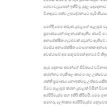
ගෙවා වැටුපෙන් ඉතිරි වූ මුදල දෙදෙනා
විශාදයට පත්ව උපදේශනයට පැමිණියාය
මෙහිදී මෙම තරුණ යුවළගේ සැලසුම් වල ක
ප්‍රමාණයෙන් පාලනයක් ඇතිව ණයවී මං
අනපේක්ෂිත ගැටළුවක් ඔවුන්ට ඇතිවේ
එසේය අනපේක්ෂිත මොහොතක අනපේක්ෂි
අවස්ථාවේ අප සතු සම්පත් අහවර වී ති
සෑම දෙනාම තමන්ගේ ජීවිතයේ වටිනාම 
කරන්නට හැකි අලංකාර මංගල උත්සවයක්
ශක්ති ප්‍රමාණය නොඉක්මවූ උත්සවයකින්
වීමට සැලසුම් කරන යුවළක් විසින් විවා
අරපිරිමැස්ම සහ ඉතිරි කිරීමයි. මෙම
සමහරු ලෝබකම අරපිරිමැස්ම යනුවෙන් 