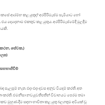
 කෙසේ ආරම්භ කළ යුතුද? අරපිරිමැස්ම සැමියාට හෝ
එය දෙදෙනාම එකතුව කළ යුතුය. අරපිරිමැස්මේදී මුලදීම
පයකි.
, දුරකථන, සේවක,)
 ලෙස)
සහභාගිවීම්
ඳ සැලසුම් නැත. එදා එදා දවස අනුව වියදම් කරති. අත
විතා කරති. එමනිසා නවයුවතිපතීන් විවාහයට පෙරම තමා
ව මුහුණ දීම සඳහා භාවිතා කළ යුතු බලගතුම අවියක් වූ