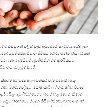
 විච්චූරණ වලින් වැසී ඇත. එමනිසා විවාහයේදී ඉතා
බොහෝ යුවතිපතීහු විවාහ ජීවිතය අරඹන්නේම ණය බරකුත්
ර සමහර බුද්ධිමත් යුවතිපතීන් තම ආර්ථිකයට
ිවාහය සැලසුම් කරති.
හැකිතරම් අනවශ්‍ය අංග ඉවත්කර චාම් එහෙත් ඉහළ
. මත්පැන්, ෆ්‍රීෂූට්, ඝෝෂාකාරී සංගීතය, අධික වියදම්
ම් ආදිය පිළිබඳව සිතන්න. ඒවා ඉවත් කළ නොහැකි නම්
සුම් කරන්න. මත්පැන් කිසිසේත් අත්‍යාවශ්‍ය අංගයක්