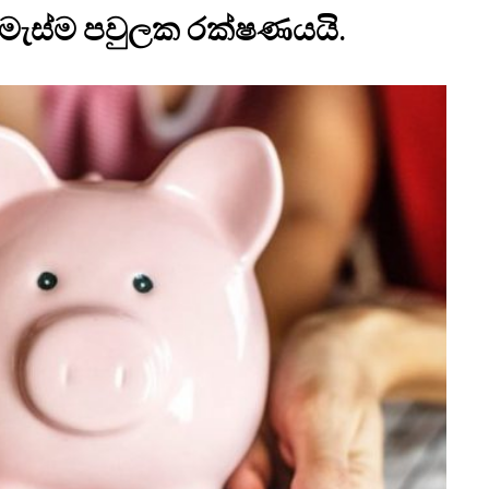
රිමැස්ම පවුලක රක්ෂණයයි.