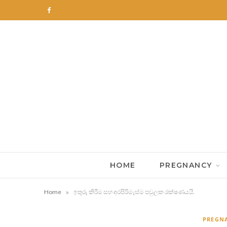
F
a
c
e
b
o
o
k
HOME
PREGNANCY
»
Home
ඉතුරු කිරීම සහ අරපිරිමැස්ම පවුලක රක්ෂණයයි.
PREGN