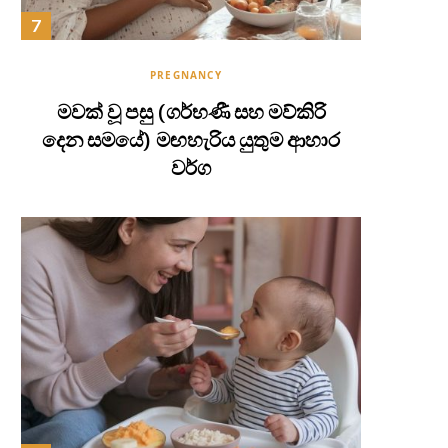
PREGNANCY
මවක් වූ පසු (ගර්භණී සහ මව්කිරි
දෙන සමයේ) මඟහැරිය යුතුම ආහාර
වර්ග