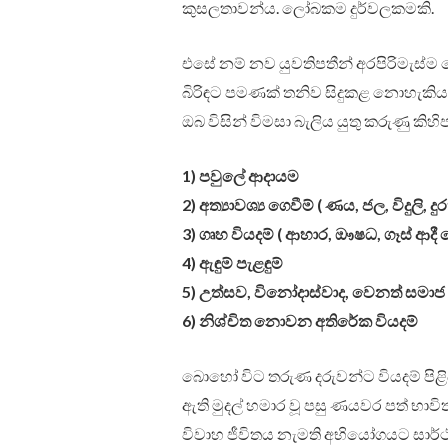
කුසලතාවන්ය. ලෝබකම දුර්වලකමකි.
එසේ නම් නව යුවතිපතීන් අරපිරිමැස්ම
බිරිඳට පමණක් තනිව සිදුකළ නොහැකිය. 
ඔබ විසින් විමසා බැලිය යුතු කරුණු කිහි
1) පවුලේ ආදායම
2) අත්‍යාවශ්‍ය ගෙවීම් ( ණය, ජල, විදුලි
3) ගෘහ වියදම් ( ආහාර, ඖෂධ, ගෑස් ආදී
4) ඇඳුම් පැළඳුම්
5) උත්සව, විනෝදාස්වාද, වෙනත් සමාජ 
6) නිශ්චිත නොවන අතිරේක වියදම්
බොහෝ විට තරුණ දරුවන්ට වියදම් පිළිබ
ඇති මුදල් හමාර වූ පසු ණයවර පත් භා
විවාහ ජීවිතය නැමති අභියෝගයට සාර්ථක