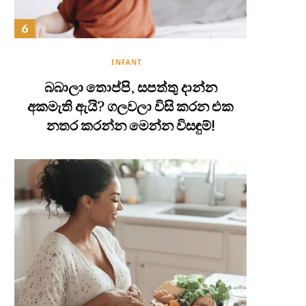
INFANT
බබාලා තොප්පි, සපත්තු දාන්න
අකමැති ඇයි? ගලවලා විසි කරන එක
නතර කරන්න මෙන්න විසඳුම්!