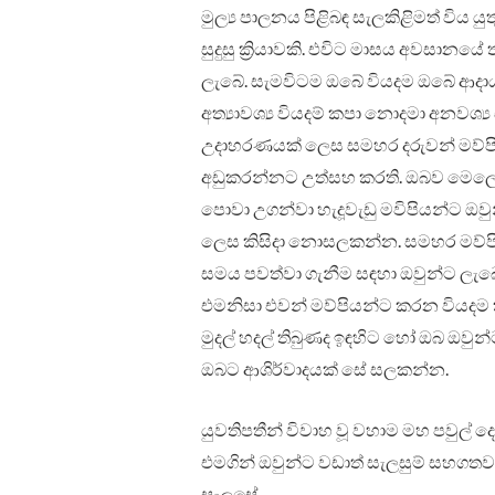
මුල්‍ය පාලනය පිළිබඳ සැලකිළිමත් විය 
සුදුසු ක්‍රියාවකි. එවිට මාසය අවසානයේ
ලැබේ. සැමවිටම ඔබේ වියදම ඔබේ ආදා
අත්‍යාවශ්‍ය වියදම් කපා නොදමා අනවශ්‍
උදාහරණයක් ලෙස සමහර දරුවන් මව්පියන
අඩුකරන්නට උත්සහ කරති. ඔබව මෙල
පොවා උගන්වා හැදූවැඩු මවිපියන්ට ඔව
ලෙස කිසිදා නොසලකන්න. සමහර මව්පි
සමය පවත්වා ගැනීම සඳහා ඔවුන්ට ලැබෙන
එමනිසා එවන් මව්පියන්ට කරන වියදම 
මුදල් හදල් තිබුණද ඉඳහිට හෝ ඔබ ඔවුන්
ඔබට ආශිර්වාදයක් සේ සලකන්න.
යුවතිපතීන් විවාහ වූ වහාම මහ පවුල
එමගින් ඔවුන්ට වඩාත් සැලසුම් සහගතව
සැලසේ.