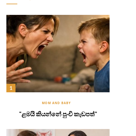
MOM AND BABY
“ළමයි කියන්නේ පුංචි කැඩපත්”