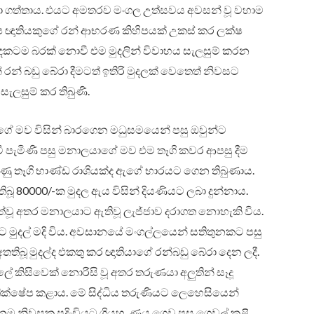
ලබා ගත්තාය. එයට අමතරව මංගල උත්සවය අවසන් වූ වහාම
 ඥාතියකුගේ රන් ආභරණ කිහිපයක් උකස් කර ලක්ෂ
 දෙකටම බරක් නොවී එම මුදලින් විවාහය සැලසුම් කරන
න් රන් බඩු බේරා දීමටත් ඉතිරි මුදලක් වෙතෙත් නිවසට
 සැලසුම් කර තිබුණි.
ාගේ මව විසින් බාරගෙන මධුසමයෙන් පසු ඔවුන්ට
 පැමිණි පසු මනාලයාගේ මව එම තෑගි කවර ආපසු දීම
බුණු තෑගි භාණ්ඩ රාශියක්ද ඇගේ භාරයට ගෙන තිබුණාය.
බූ 80000/-ක මුදල ඇය විසින් දියණියට ලබා දුන්නාය.
ත්වූ අතර මනාලයාට ඇතිවූ ලැජ්ජාව දරාගත නොහැකි විය.
ට මුදල් මදි විය. අවසානයේ මංගල්ලයෙන් සතිතුනකට පසු
ිබූ මුදල්ද එකතු කර ඥාතියාගේ රන්බඩු බේරා දෙන ලදී.
කිසිවෙක් නොරිසි වූ අතර තරුණයා අලු‍තින් සෑදූ
රතික්ෂේප කළාය. මේ සිද්ධිය තරුණියට ලෙහෙසියෙන්
ම නිවසක පදිංචියට ගියහ. ණය ගෙවූ පසු ගෙවල් කුළි