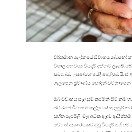
වර්තමාන ලෝකයේ විවාහය බොහෝ කෘතීම
විශාල අනවශ්‍ය වියදම් දක්නට ලැබේ. 
සමග බව උපදේශනයේදී හෙළිවෙයි. ඒ අත
ගැලපෙන ප්‍රමාණය හොඳින් වටහාගෙන ව
ඔබ විවාහය සැලසුම් කරමින් සිටී නම් 
මට්ටමේ විවාහ මංගල්ලයක් සැලසුම් කරන්න
සහිත සැරසිලි, මිළ අධික ඇඳුම් ආයිත්ත
වෙනස් ආකාරයකට අඩු වියදම් සහිතව සැල