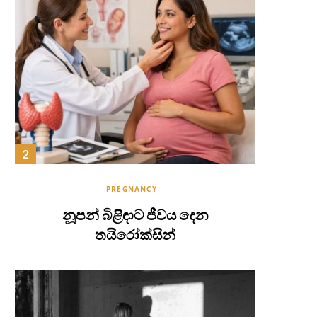
PREGNANCY
නූපන් බිළිඳාට ජීවය දෙන
තයිරෝක්සින්