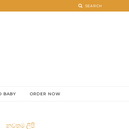
 BABY
ORDER NOW
නවතම ලිපි