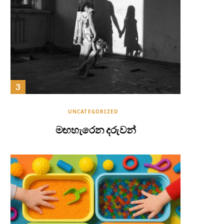
UNCATEGORIZED
මඟහැරෙන දරුවන්