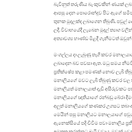
බැවිනුත් තරුණිය බැංකුවකින් ණයක් 
ආපසු දෙන පොරොන්දුව පිට ඇගේ සමීප
තුනක මුදලක්ද ලබාගෙන තිබුණි. පවුල්
ලදී. විවාහයේදී ලැබෙන මුදල් ත්‍යාග වලි
අත්‍යාවශ්‍ය භාණ්ඩ මිළදී ගැනීමටත් ඔවුන්
මංගල්ලය දා ලැබුණූ තෑගි කවර මනාලය
ලබාදෙන බව පවසා ඇත. මධු සමය නිමවී
ප්‍රතික්ෂේප කළා පමණක් නොව ලැබී ති
මනාලියගේ මවට ලැබී තිබුණු කවර වල ති
මනාලියත් මනාලයාත් දැඩි අසීරුවකට ප
මනාලියගේ ඥාතියාගේ රන්බඩු බේරා දීම
අලු‍ත් මනාලියගේ කණකර උගසට තබා අතත
මෙයින් පසු මනාලියට මනාලයාගේ පවුලේ 
ඇනෙක්සියේ පදිංචිවීම පවා මනාලිය ප්‍
අමතක කරන්නට බැරි වූවාය. ඔවුන් වෙන