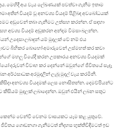
යුතුය. මෙහිදී අය වැය ලේඛණයක් පවත්වා ගැනීම ඉතාම
 තමා අතින් වියදම් වූ අනවශ්‍ය වියදම් පිළිබඳ අවබෝධයක්
යමට අඩුවෙන් තබා ගැනීමට උත්සහ කරන්න. ඒ සඳහා
ය සහ අවශ්‍ය වියදම් අඩුකරන අන්දම විමසා බලන්න.
් උදෙසා ලබාදුන් යම් මුදලක් වේ නම් එය
ොවට බිහිකර බොහෝ අමාරුවෙන් උස්මහත් කර කවා
ුන්ගේ මහලු‍ වියේදී කරන උපකාරය අනවශ්‍ය වියදමක්
යෝ දරුවන් විවාහ කර දෙන්නේ ඔවුන්ගේ ජීවිතයේ සැදෑ
 අර්ථසාධක අරමුදලින් ලැබූ මුදල් වැය කරමිනි.
කිසිදා අනවශ්‍ය වියදමක් ලෙස නොසිතන්න. දෙමව්පියන්ට
ට කිසියම් මුදලක් ලබාදෙන්න. ඔවුන් එයින් ලබන සතුට
් දෙකෙන්ම වෙන්වී වෙනම වාසයකට යෑම කළ යුතුවේ.
 ජීවිතය ගොඩනගා ගැනීමටත් නිදහස භුක්තිවිඳීමටත් ඉඩ