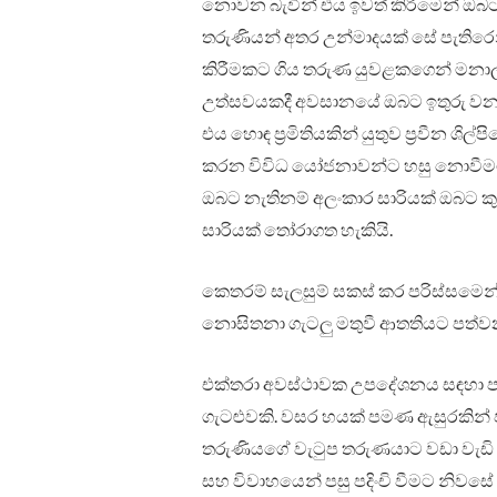
නොවන බැවින් එය ඉවත් කිරීමෙන් ඔබට
තරුණියන් අතර උන්මාදයක් සේ පැතිරෙන් 
කිරීමකට ගිය තරුණ යුවළකගෙන් මනාල
උත්සවයකදී අවසානයේ ඔබට ඉතුරු වන 
එය හොඳ ප්‍රමිතියකින් යුතුව ප්‍රවීන ශි
කරන විවිධ යෝජනාවන්ට හසු නොවීමට බ
ඔබට නැතිනම් අලංකාර සාරියක් ඔබට කුල
සාරියක් තෝරාගත හැකියි.
කෙතරම් සැලසුම් සකස් කර පරිස්සමෙන්
නොසිතනා ගැටලු‍ මතුවී ආතතියට පත්වන 
එක්තරා අවස්ථාවක උපදේශනය සඳහා ප
ගැටළුවකි. වසර හයක් පමණ ඇසුරකින් ප
තරුණියගේ වැටුප තරුණයාට වඩා වැඩි නි
සහ විවාහයෙන් පසු පදිංචි වීමට නි