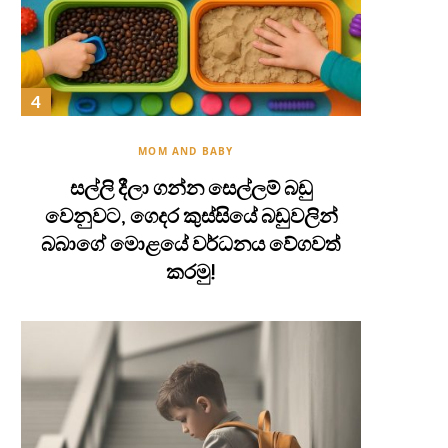
MOM AND BABY
සල්ලි දීලා ගන්න සෙල්ලම් බඩු
වෙනුවට, ගෙදර කුස්සියේ බඩුවලින්
බබාගේ මොළයේ වර්ධනය වේගවත්
කරමු!