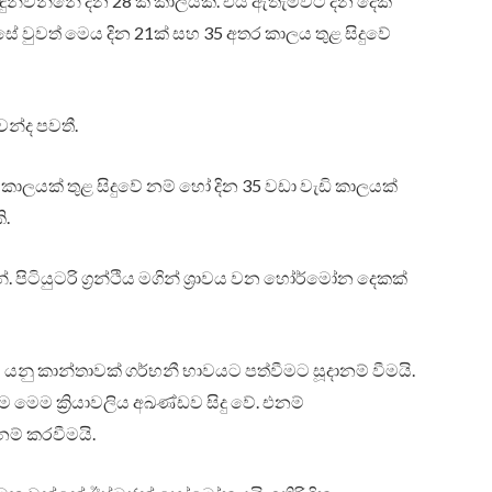
හඳුන්වන්නේ දින 28 ක කාලයක්. එය ඇතැම්විට දින දෙක
ේ වුවත් මෙය දින 21ක් සහ 35 අතර කාලය තුළ සිදුවේ
වන්ද පවතී.
 කාලයක් තුළ සිදුවේ නම් හෝ දින 35 වඩා වැඩි කාලයක්
ි.
 පිටියුටරි ග්‍රන්ථිය මගින් ශ්‍රාවය වන හෝර්මෝන දෙකක්
ු කාන්තාවක් ගර්භනී භාවයට පත්වීමට සූදානම් වීමයි.
ටම මෙම ක්‍රියාවලිය අඛණ්ඩව සිදු වේ. එනම්
ම් කරවීමයි.