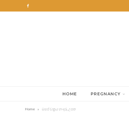
F
a
c
e
b
o
o
k
HOME
PREGNANCY
»
Home
ඔසප් චක්‍රය හා දරු උපත