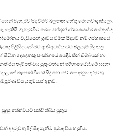
 ක්‍රමයෙන් බැහැරව සිදු වීමට බලපාන හේතු මොනවාද කියලා.
පෑ හැකියි. ඇතැම්විට මෙම හේතූන් ගර්භාෂයේම හේතූන් ද
හෝමෝනය වැඩියෙන් ශ්‍රාවය වීමක් සිදුවේ නම් ගර්භාෂයේ
ුවකු පිලිසිද ගැනීමට ඇති අවස්තාවට බලපෑම් සිදු කල
් සිටින දෙදෙනකු සංසර්ගයේ යෙදීමකින් ඩිම්බයක් හා
ුනත් එය තැම්පත් විය යුතු වන්නේ ගර්භාෂයේයි.මේ සදහා
ලලයක් තැම්පත් වීමක් සිදු නොවේ. මේ අනුව දරුවකු
ම්පූර්ණ විය යුතුමය.ඒ අනුව,
ුදුසු තත්ත්වයට පත්වී තිබිය යුතුය
ද දරුවකු පිලිසිද ගැනීම ප්‍රමාද විය හැකිය.