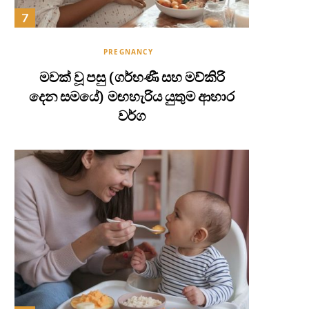
PREGNANCY
මවක් වූ පසු (ගර්භණී සහ මව්කිරි
දෙන සමයේ) මඟහැරිය යුතුම ආහාර
වර්ග