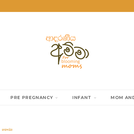
PRE PREGNANCY
INFANT
MOM AND
සෞඛ්‍ය