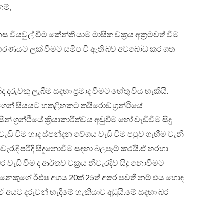
නම්,
 වියවුල් වීම කේන්ති යාම මාසික චක්‍රය අක්‍රමවත් වීම
හරණයට ලක් වීමට සමීප වී ඇති බව අවබෝධ කර ගත
ද දරුවකු ලැබීම සඳහා ප්‍රමාද වීමට හේතු විය හැකියි.
ෙන් සියයට හතළිහකට තයිරොඞ් ග්‍රන්ථියේ
ග්‍රන්ථියේ ක්‍රියාකාරිත්වය අඩුවීම හෝ වැඩිවීම සිදු
වැඩි වීම හෘද ස්පන්දන වේගය වැඩි වීම පපුව ගැහීම වැනි
නිවැරැදි පරිදි සිදුනොවීම සඳහා බලපෑම් කරයි.ඒ හරහා
. බර වැඩි වීම ද ආර්තව චක්‍රය නිවැරදිව සිදු නොවීමට
කෙනෙකුගේ ඊඵෂ අගය 20ත් 25ත් අතර පවතී නම් එය හොඳ
 ඒ අයට දරුවන් හැදීමේ හැකියාව අඩුයි.මේ සඳහා බර