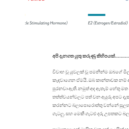
අපි දැනගත යුතු කරුණු කිහිපයක්………
විවාහ වූ යුවලක් වූ පමනින්ම ඔබගේ මී
කැඳවාගෙන ඒමයි. ඔබ කාන්තාවක නම් අම
පුරනවා ඇති. නමුත් අද ඇතැම් හේතු ම
තත්ත්වයන්වලට පත් වන අයුරු අපට දැ
කරන්නට බලාපොරොත්තු වන්නේ සුලභ කරු
ගැටලු. සහ මෙකී ගැටළු දරු උපතකට බලප