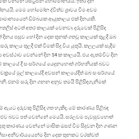
ියාත්මක වන්නේ ඊස්ට්‍රජන් හෝමෝනයයි. ඉතිරි දින
නයයි. මෙම හෝමෝන ද්විත්ව ශ්‍රාවය වීම අවම
ය.සාමාන්‍යයෙන් ඩිම්බයක ආයුකාලය එක් දිනයකි.
හතලිස් අටත් අතර කාලයක් වෙනවා. දරුවෙක් පිළිසිඳ
දිනය පසුව හෝ දින දෙක තුනක් ගතවූ කාලයක් තුළදී ඔබ
ු කාලය තුලදී එක් වීමක් සිදු විය යුතුයි. කලලයක් සෑදීම
 අවස්ථාව වෙන්නේ දින 14 ක කාලයයි. එය ඇතම්විට දින
මේ කාලයේ දී සංසර්ගයේ යෙදුනහොත් ගර්භනියක් බවට
චක්‍රයේ මුල් කාලයේදී අවසන් කාලයේදීත් ඔබ සංසර්ගයේ
නී. එනම් සරු දින ගනන අනුව තමයි පිළිසිඳගැනීමක්
නම් ඇයට දරුවකු පිළිසිඳ ගත හැකිද. මේ කාරණය පිළිබඳ
ැටළුව බවට පත් වෙන්නේ මෙයයි. සරලවම පැවසුවහොත්
යුතු කාරණය වෙන්නේ මාසික ඔසප් වීම සිදුවන දින ගණන
නිසා අනිවාර්යයෙන්ම දින දෙක තුනකට වරක්වත්