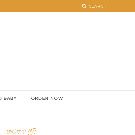
 BABY
ORDER NOW
නවතම ලිපි