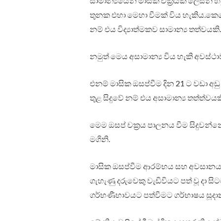
සාමාන්‍යයෙන් මාසික චක්‍රයක් ලෙසින් 
තුනක එහා මෙහා වීමක් විය හැකිය.කෙස
නම් එය විද්‍යාත්මකව සාමාන්‍ය තත්වයකි.
නමුත් මෙය අසාමාන්‍ය විය හැකි අවස්ථා
එනම් මාසික ඔසප්වීම දින 21 ට වඩා අඩු
තුළ සිදුවේ නම් එය අසාමාන්‍ය තත්ත්වයක
මෙම ඔසප් චක්‍රය පාලනය වීම සිදුවන්නේ.
මගිනි.
මාසික ඔසප්වීම ආරම්භය සහ අවසානය යන
ගැහැණු දරුවෙකු වැඩිවියට පත් වූ දා සි
ගර්භණීභාවයට පත්වීමට ගර්භාෂය සූදාන