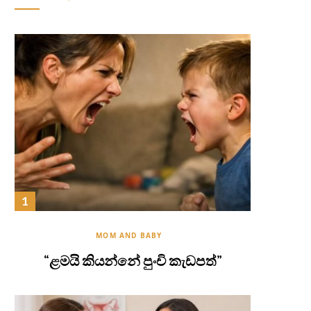
MOM AND BABY
“ළමයි කියන්නේ පුංචි කැඩපත්”