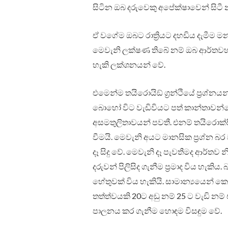
සිටින ඔබ දරුවෙකු අපේක්ෂාවෙන් සිටී 
ඒ වගේම ඔබට රාත්‍රියට දහඩිය දැමීම මනස
මෙවැනි ලක්ෂණ තිබේ නම් ඔබ ආර්තව
හැකි ලක්ශනයන් වේ.
එමෙන්ම තයිරොයිඞ් ග්‍රන්ථියේ ප්‍රශ්නයන්
බොහෝ විට වැඩිවියට පත් කාන්තාවන්ග
අසමතුලිතාවයන් පවතී. එනම් තයිරොක්සීන් 
වීමයි. මෙවැනි අයට මානසික ප්‍රශ්න බර 
දෑ සිදු වේ. මෙවැනි දෑ පැවතීමද ආර්තව 
දරුවන් පිලිසිද ගැනීම ප්‍රමාද විය හැකිය
හේතුවක් විය හැකියි. සාමාන්‍යයෙන් 
තත්ත්වයකි 20ට අඩු නම් 25 ට වැඩි නම්
පාලනය කර ගැනීම හොඳම විසඳුම වේ.