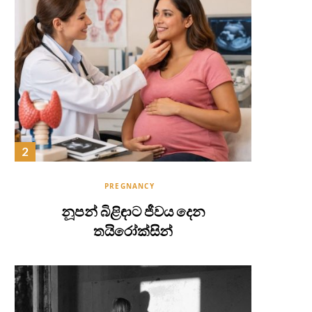
PREGNANCY
නූපන් බිළිඳාට ජීවය දෙන
තයිරෝක්සින්