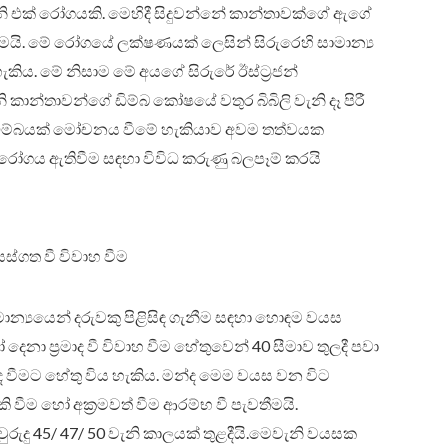
 එක් රෝගයකි. මෙහිදී සිදුවන්නේ කාන්තාවක්ගේ ඇගේ
වීමයි. මේ රෝගයේ ලක්ෂණයක් ලෙසින් සිරුරෙහි සාමාන්‍ය
කිය. මේ නිසාම මේ අයගේ සිරුරේ ඊස්ට්‍රජන්
 කාන්තාවන්ගේ ඩිම්බ කෝෂයේ වතුර බිබිලි වැනි දෑ පිරී
 ඩිම්බයක් මෝචනය වීමේ හැකියාව අවම තත්වයක
රෝගය ඇතිවීම සඳහා විවිධ කරුණු බලපෑම් කරයි
යස්ගත වී විවාහ වීම
සාමාන්‍යයෙන් දරුවකු පිළිසිඳ ගැනීම සඳහා හොඳම වයස
දෙනා ප්‍රමාද වී විවාහ වීම හේතුවෙන් 40 සීමාව තුලදී පවා
මාද වීමට හේතු විය හැකිය. මන්ද මෙම වයස වන විට
ැකි වීම හෝ අක්‍රමවත් වීම ආරම්භ වී පැවතීමයි.
රුදු 45/ 47/ 50 වැනි කාලයක් තුළදීයි.මෙවැනි වයසක