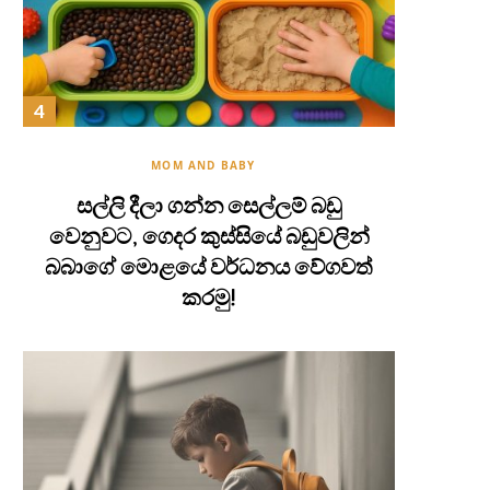
MOM AND BABY
සල්ලි දීලා ගන්න සෙල්ලම් බඩු
වෙනුවට, ගෙදර කුස්සියේ බඩුවලින්
බබාගේ මොළයේ වර්ධනය වේගවත්
කරමු!