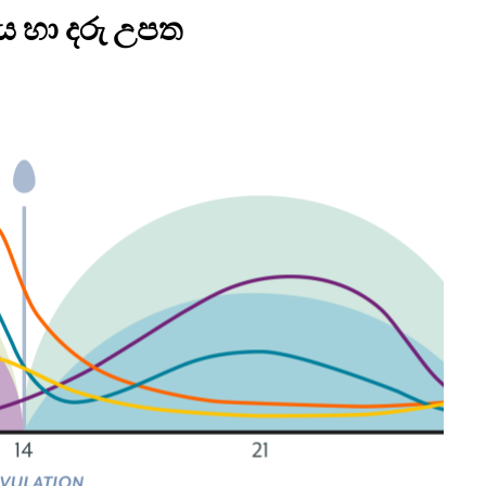
රය හා දරු උපත