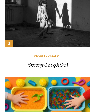
UNCATEGORIZED
මඟහැරෙන දරුවන්