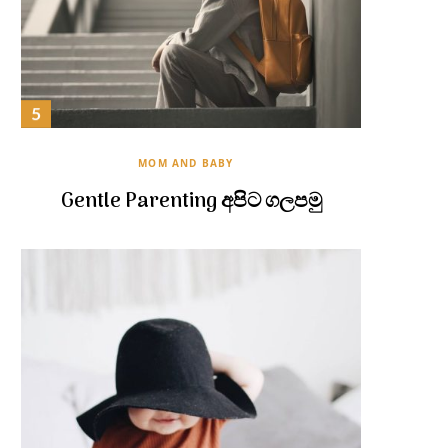
MOM AND BABY
Gentle Parenting අපිට ගලපමු