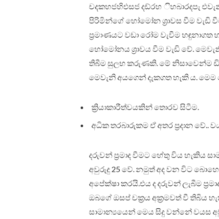
චදකහජහිඑසජ දඩ්රහ ිහබාරදපැ එවැනි
පිරිමින්ගේ හෝමෝන ශ්‍රාවස වීම වැඩි 
ප්‍රමාණයට වඩා රෝම වැවීම හඳුනාගත හැ
හෝමෝනය ශ්‍රාවය වීම වැඩි වේ. මෙවැනි
තිබීම සුලභ කරුණකි. මේ නිසාවෙන්ම
මෙවැනි අයගෙන් දැකගත හැකි ය. මෙම 
ක්‍රියාකාරීත්වයකින් තොරව සිටීම.
අධික තරබාරුකම ඒ අතර ප්‍රදාන වේ.. ව
දරුවන් ප්‍රමාද වීමට හේතු විය හැකිය 
අවුරුදු 25 වේ. නමුත් අද වන විට බොහෝ 
අපේක්ෂා කරයි.එය ද දරුවන් ලැබීම ප්‍ර
ඔබගේ ඔසප් චක්‍රය අක්‍රමවත් වී තිබිය හ
සාමාන්‍යයෙන් මෙය සිදු වන්නේ වයස අවු