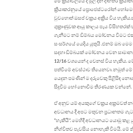
මේ ක්‍රියාවලියේ දී මුල් දින දාහතර ක්‍ර
ක්‍රියාකරනුයේ ප්‍රොජෙස්ටරෝන් හෝමෝ
වුවහොත් ඔසප් චක්‍රය අක්‍රිය විය හැකි
ශුක්‍රාණුවක ආයු කාලය පැය විසිහතරක් 
ගැනීමට නම් ඩිම්බය මෝචනය වීමට එක් 
සංසර්ගයේ යෙදිය යුතුයි .එනම් ඔබ මෙම සර
සදහා ඩිම්බයක් මෝචනය වෙන සාමාන්‍ය
12/16 වශයෙන් ද වෙනස් විය හැකිය. 
පත්වීමේ අවස්ථාව තියෙනවා. නමුත් මේ 
යෙදුන පමණින් ම දරුවෙකු පිළිසිඳ නොග
සිදුවීම හෝ නොවීම තීරණයක වන්නේ.
ඒ අනුව යම් අයකුගේ චක්‍රය අක්‍රමවත් 
අවධානය දී අපට මතුවන ප්‍රධානතම ග
“හැකියි”. මෙහිදී අවධානයට යොමු කළ 
නිශ්චිතව පැවසිය නොහැකි වීමයි. මේ 