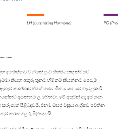
…………..
ලඟ අපේක්ෂාව වන්නේ පුංචි සිඟිත්තෙකු නිවසට
්මා කියන අකුරු තුනට හිමිකම් කියන්නට පෙරුම්
ත ඇතැම් කාන්තාවන්ගේ මෙම හීනය යම් යම් ගැටලුකාරී
කගන්නට අසන්නට ලැබෙනවා. මේ අතුරින් අද අපි කතා
ණක් පිළිබඳවයි. එනම් ඔසප් චක්‍රය ආශ්‍රිතව පවතින
ෑම් කරන අයුරු පිළිබඳවයි.