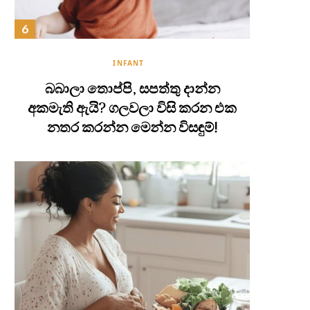
INFANT
බබාලා තොප්පි, සපත්තු දාන්න
අකමැති ඇයි? ගලවලා විසි කරන එක
නතර කරන්න මෙන්න විසඳුම්!