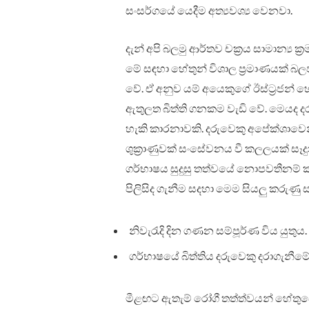
සංසර්ගයේ යෙදීම අත්‍යවශ්‍ය වෙනවා.
දැන් අපි බලමු ආර්තව චක්‍රය සාමාන්‍ය
මේ සඳහා හේතුන් විශාල ප්‍රමාණයක් බල
වේ. ඒ අනුව යම් අයෙකුගේ ඊස්ට්‍රජන් 
ඇතුලත බිත්ති ගනකම වැඩි වේ. මෙයද දර
හැකි කාරනාවකි. දරුවෙකු අපේක්ශාවෙන
ශුක්‍රාණුවක් සංසේවනය වී කලලයක් සෑද
ගර්භාෂය සුදුසු තත්වයේ නොපවතීනම් ක
පිලිසිද ගැනීම සදහා මෙම සියලු කරුණු ස
නිවැරැදි දින ගණන සම්පූර්ණ විය යුතුය.
ගර්භාෂයේ බිත්තිය දරුවෙකු දරාගැනීමේ ස
මීළඟට ඇතැම් රෝගී තත්ත්වයන් හේතුවෙන් 