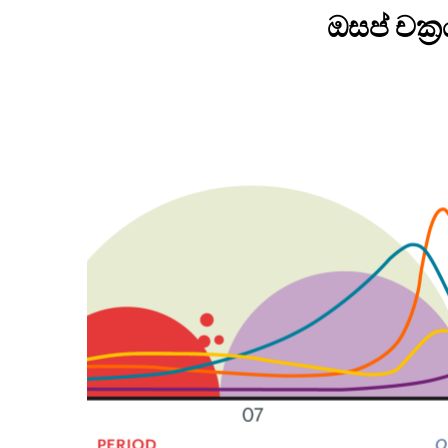
ඔසප් චක්‍