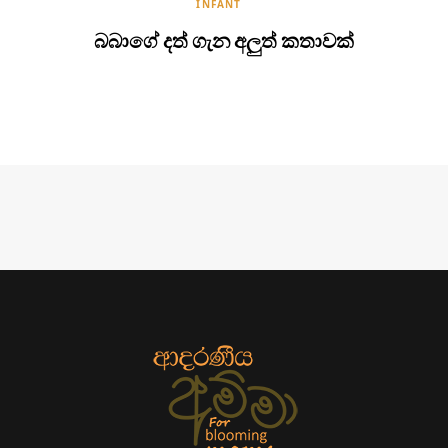
INFANT
බබාගේ දත් ගැන අලුත් කතාවක්