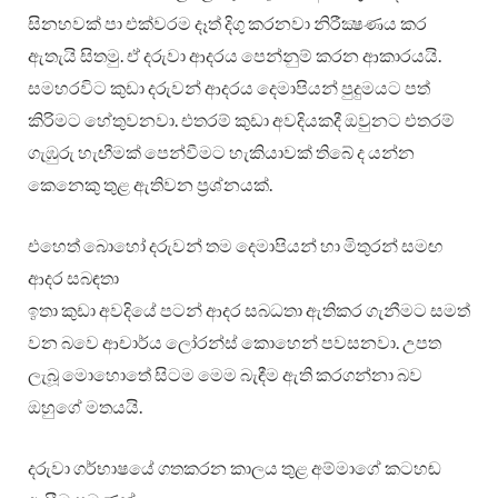
සිනහවක් පා එක්වරම දෑත් දිගු කරනවා නිරීක්‍ෂණය කර
ඇතැයි සිතමු. ඒ දරුවා ආදරය පෙන්නුම් කරන ආකාරයයි.
සමහරවිට කුඩා දරුවන් ආදරය දෙමාපියන් පුදුමයට පත්
කිරිමට හේතුවනවා. එතරම් කුඩා අවදියකදී ඔවුනට එතරම්
ගැඹුරු හැඟීමක් පෙන්වීමට හැකියාවක් තිබේ ද යන්න
කෙනෙකු තුළ ඇතිවන ප්‍රශ්නයක්.
එහෙත් බොහෝ දරුවන් තම දෙමාපියන් හා මිතුරන් සමඟ
ආදර සබඳතා
ඉතා කුඩා අවදියේ පටන් ආදර සබධතා ඇතිකර ගැනීමට සමත්
වන බවෙ ආචාර්ය ලෝරන්ස් කොහෙන් පවසනවා. උපත
ලැබූ මොහොතේ සිටම මෙම බැඳීම ඇති කරගන්නා බව
ඔහුගේ මතයයි.
දරුවා ගර්භාෂයේ ගතකරන කාලය තුළ අම්මාගේ කටහඬ