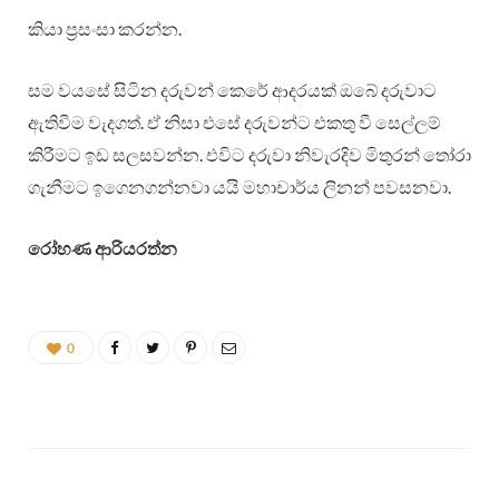
කියා ප්‍රසංසා කරන්න.
සම වයසේ සිටින දරුවන් කෙරේ ආදරයක් ඔබේ දරුවාට
ඇතිවීම වැදගත්. ඒ නිසා එසේ දරුවන්ට එකතු වී සෙල්ලම්
කිරීමට ඉඩ සලසවන්න. එවිට දරුවා නිවැරදිව මිතුරන් තෝරා
ගැනීමට ඉගෙනගන්නවා යයි මහාචාර්ය ලිනන් පවසනවා.
රෝහණ ආරියරත්න
0