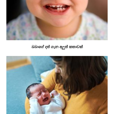
බබාගේ දත් ගැන අලුත් කතාවක්