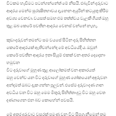
විටකම හැඬීමට පටන්ගන්නේත් මේ නිසයි. එබැවින් දරුවාට
ආදරය මෙන්ම සුරක්‍ෂිතභාවය දැනෙන අයුරින් කටයුතු කිරීම
අවශ්‍ය වෙනවා. වයසත් සමඟ එම තත්ත්වය වැලකි ගියත් ඔහු
තුළ ඔබ කෙරේ පවතින ආදරය වෙනස් වන්නේ නැහැ.
කුඩා දරුවන් තමන්ට සම වයසේ සිටින දරු සිඟිත්තන
කෙරේ ආදරයක් ඇතිවන්නේද මේ අවධියේදී ය. ඔවුන්
කෙරේ පවතින ආදරය ඉතා සියුම් එකක් වන අතර දෙදෙනා
හමුවන
විට දරුවාගේ මුහුණ තුළ ආලෝකමත් වන අකාරයත්
ඔහු වෙන්ව යන විට දරුවාගේ මුහුණ ශෝකයෙන් අඳුරුවන
අන්දමත් ඔබට දැක ගන්න පුලුවන්. එසේම දරුවා දණ ගාන
අවධිය වන විට ඔහු මෙම මිතුරු සිඟිත්තා දුටු විට ඔහු වෙත
දණගාගෙන එන බව කොහේන් පවසයි.
මේ අතර දරුවාට වසරක් පමණ වන විට සිපගැනීමෙන් තම