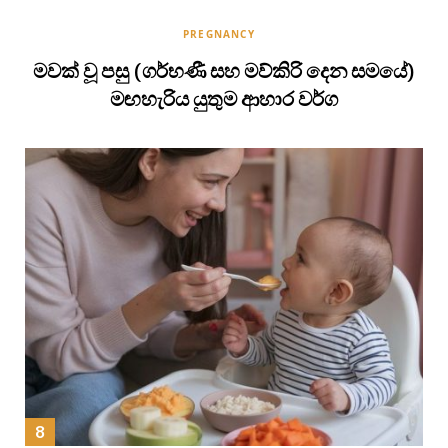
PREGNANCY
මවක් වූ පසු (ගර්භණී සහ මව්කිරි දෙන සමයේ)
මඟහැරිය යුතුම ආහාර වර්ග