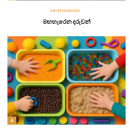
UNCATEGORIZED
මඟහැරෙන දරුවන්