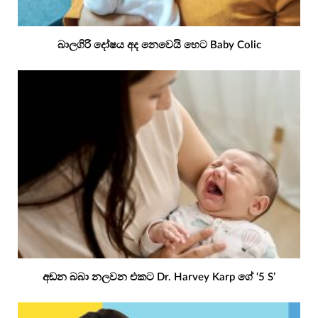
බාලගිරි දෝෂය අද නෙවෙයි හෙට Baby Colic
අඬන බබා නලවන එකට Dr. Harvey Karp ගේ ‘5 S’