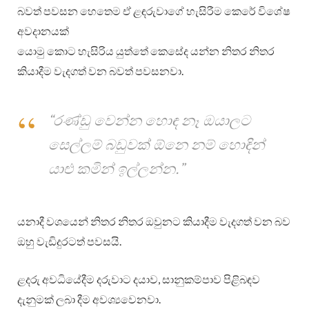
බවත් පවසන හෙතෙම ඒ ළඳරුවාගේ හැසිරීම කෙරේ විශේෂ
අවදානයක්
යොමු කොට හැසිරිය යුත්තේ කෙසේද යන්න නිතර නිතර
කියාදීම වැදගත් වන බවත් පවසනවා.
“රණ්ඩු වෙන්න හොඳ නෑ ඔයාලට
සෙල්ලම් බඩුවක් ඕනෙ නම් හොඳින්
යාළු කමින් ඉල්ලන්න.”
යනාදී වශයෙන් නිතර නිතර ඔවුනට කියාදීම වැදගත් වන බව
ඔහු වැඩිදුරටත් පවසයි.
ළදරු අවධියේදීම දරුවාට දයාව, සානුකම්පාව පිළිබඳව
දැනුමක් ලබා දීම අවශ්‍යවෙනවා.