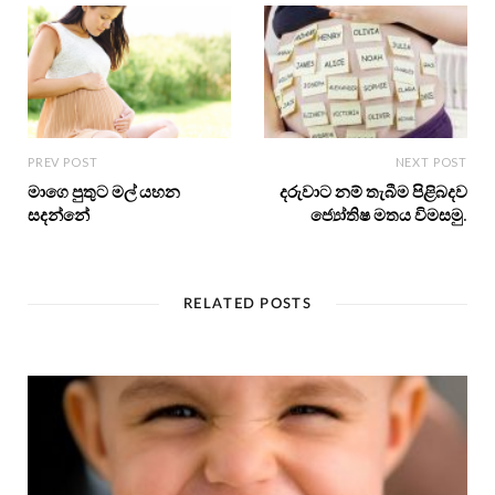
PREV POST
NEXT POST
මාගෙ පුතුට මල් යහන
දරුවාට නම් තැබීම පිළිබදව
සදන්නේ
ජ්‍යෝතිෂ මතය විමසමු.
RELATED POSTS