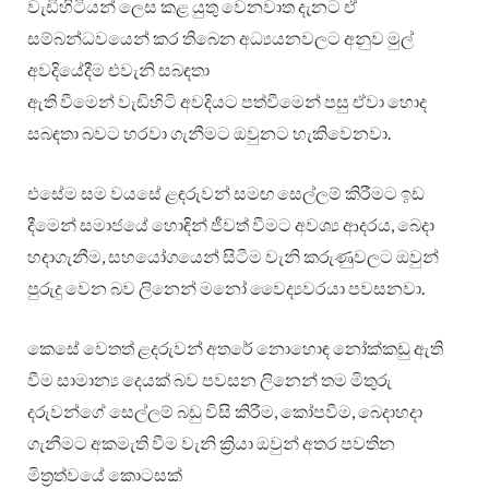
වැඩිහිටියන් ලෙස කළ යුතු වෙනවාත දැනට ඒ
සම්බන්ධවයෙන් කර තිබෙන අධ්‍යයනවලට අනුව මුල්
අවදියේදීම එවැනි සබඳතා
ඇති වීමෙන් වැඩිහිටි අවදියට පත්වීමෙන් පසු ඒවා හොද
සබඳතා බවට හරවා ගැනීමට ඔවුනට හැකිවෙනවා.
එසේම සම වයසේ ළඳරුවන් සමඟ සෙල්ලම් කිරීමට ඉඩ
දීමෙන් සමාජයේ හොඳින් ජීවත් වීමට අවශ්‍ය ආදරය, බෙදා
හදාගැනීම, සහයෝගයෙන් සිටීම වැනි කරුණුවලට ඔවුන්
පුරුදු වෙන බව ලිනෙන් මනෝ වෛද්‍යවරයා පවසනවා.
කෙසේ වෙතත් ළදරුවන් අතරේ නොහොඳ නෝක්කඩු ඇති
වීම සාමාන්‍ය දෙයක් බව පවසන ලිනෙන් තම මිතුරු
දරුවන්ගේ සෙල්ලම් බඩු විසි කිරීම, කෝපවීම, බෙදාහදා
ගැනීමට අකමැති වීම වැනි ක්‍රියා ඔවුන් අතර පවතින
මිත්‍රත්වයේ කොටසක්