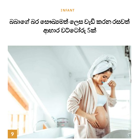
INFANT
බබාගේ බර සෞඛ්‍යමත් ලෙස වැඩි කරන රසවත්
ආහාර වට්ටෝරු 5ක්