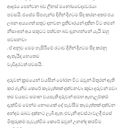
ආදරය පෙන්වන බව ලිනස් මනෝවෛද්‍යවරයා
පවසයි. එසේම සිපගැන්ම දිගින් දිගටම සිදු කරන අතර එය
ලබන අයගෙත් සතුට දනවන ප්‍රතිචාරයන් දකින විට තමන්
නිසා අන් අය සතුටට පත්වන බව දැනගන්නේ යැයි ඔහු
පවසනවා
. ඒ අනුව මෙම හැසිරීමේ රටාව දිගින් දිගටම සිදු කරනු
ඇතැයිද හෙතෙම
වැඩිදුරටත් පවසයි.
දරුවන් ක්‍රමයෙන් වයසින් මෝරන විට ඔවුන් මිතුරන් ඇති
කර ගැනීම කෙරේ කැමැත්තක් දක්වනවා. කුඩා දරුවන් පවා
තම වයසට සමාන වයසැති දරුවන් සමඟ ඇඟැලුම්කම්
දැක්වීම මෙන්ම නොයෙක් දේ පැවසීම කැමැත්තක් දක්වන
අන්දම ඔබට දක්නට ලැබී ඇත. එවැනි අවස්ථා වලදී එසේ
මිතුරුකම් පැවැත්වීම කෙරේ ඔවුන් උනන්දු කරවීම