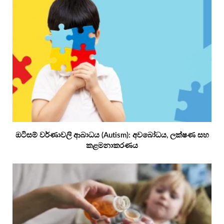
ඔටිසම් වර්ණාවලි ආබාධය (Autism): අවබෝධය, ලක්ෂණ සහ
කළමනාකරණය