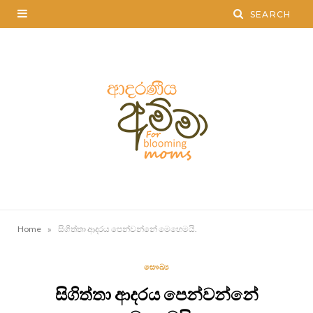
»
Home
සිගිත්තා ආදරය පෙන්වන්නේ මෙහෙමයි.
සෞඛ්‍ය
සිගිත්තා ආදරය පෙන්වන්නේ