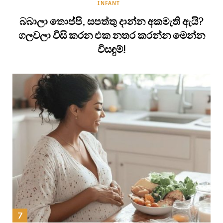
INFANT
බබාලා තොප්පි, සපත්තු දාන්න අකමැති ඇයි?
ගලවලා විසි කරන එක නතර කරන්න මෙන්න
විසඳුම්!