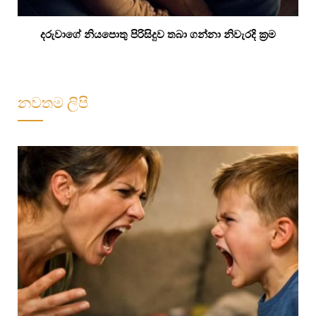
දරුවාගේ නියපොතු පිරිසිදුව තබා ගන්නා නිවැරදි ක්‍රම
නවතම ලිපි