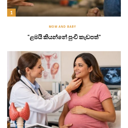
MOM AND BABY
“ළමයි කියන්නේ පුංචි කැඩපත්”