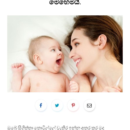
මෙහෙමයි.
ඔබේ සිගිත්තා තොටිල්ලේ වැතිර ඉන්න අතර තුර මද