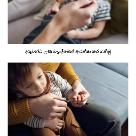
දරුවන්ට උණ වැළඳීමෙන් ආරක්ෂා කර ගනිමු