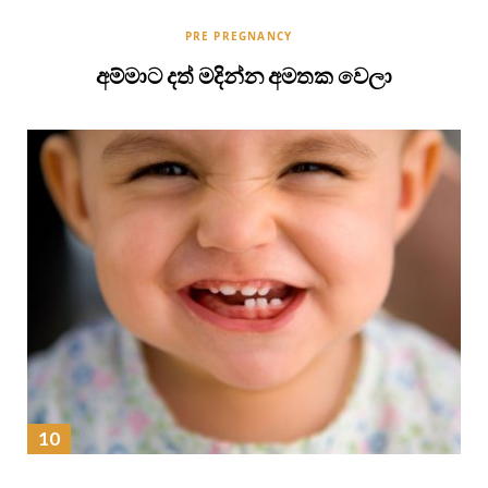
PRE PREGNANCY
අම්මාට දත් මදින්න අමතක වෙලා