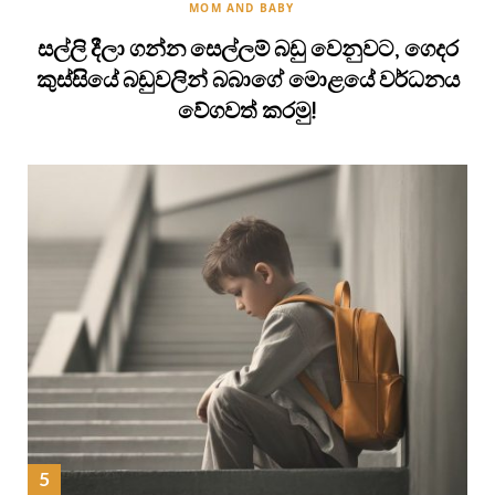
MOM AND BABY
සල්ලි දීලා ගන්න සෙල්ලම් බඩු වෙනුවට, ගෙදර
කුස්සියේ බඩුවලින් බබාගේ මොළයේ වර්ධනය
වේගවත් කරමු!