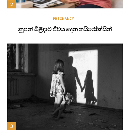
PREGNANCY
නූපන් බිළිඳාට ජීවය දෙන තයිරෝක්සින්