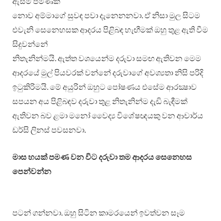
ඇසීම පමණක්
නොව අම්මාගේ සුවඳ පවා දැනෙනනවා. ඒ නිසා මුල සිටම
එවැනි සෙනෙහසක ආදරය පිළිබඳ හැඟීමක් ඔහු තුළ ඇති වීම
සිදුවන්නේ
නිතැනින්මයි. ඇත්ත වශයෙන්ම දරුවා සමඟ ඇතිවන මෙම
ආදරයේ මුල් පියවරක් වන්නේ දරුවාගේ අවශ්‍යතා නිසි පරිදි
ඉටුකිරිමයි. මේ අයුරින් ඔහුට පෝෂණය එසේම ආරක්‍ෂාව
සපයන අය පිළිබඳව දරුවා තුළ නිතැනින්ම දැඩි බැඳීමක්
ඇතිවන බව ළමා මනෝ වෛද්‍ය විශේෂඥයකු වන ආචාර්ය
ඩර්සි ලිනස් පවසනවා.
මාස හයක් පමණ වන විට දරුවා තම ආදරය සෙනෙහස
පෙන්වන්න
පටන් ගන්නවා. ඔහු සිටින කාමරයෙන් ඉවත්වන සෑම