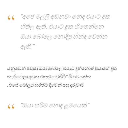
“අපේ මල්ලි අඬනවා නේද එයාට දුක
හිතිල ඇති. එයාට දුක හිතෙන්නෙ
ඔයා බෝලෙ නොදීපු හින්ද වෙන්න
ඇති.”
යනුවෙන් පවසා ඔයා බෝලෙ එයාට දුන්නොත් එයාගේ දුක
නැතිවෙලා අඬන එකත් නවතීවි” යි පවසන්න
. එසේ බෝලය සරත්ට දීමෙන් පසු දරුවාට
“ඔයා හරිම හොඳ ළමයෙක්”