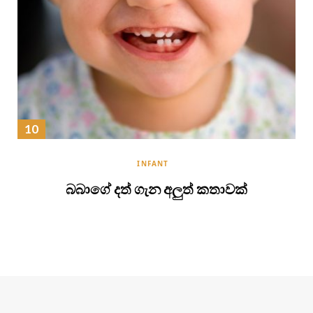
INFANT
බබාගේ දත් ගැන අලුත් කතාවක්