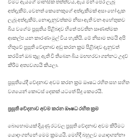
වීමට ඇයගේ මානසික තත්ත්වය, ඇය මින් පෙර ලැබූ
අත්දැකීම්, වෙනත් කෙනෙකුගේ අත්දැකීමක් අසා හෝ දැක
ලැබූ අත්දැකීම්, නොදැනුවත්කම නිසා ඇති වන අහේතුකව
බිය වගේම ප්‍රසූතිය පිළිබඳව හිතේ පවතින ඍණාත්මක
ආකල්ප යන කාරණා මුල් විය හැකියි. මේ නිසාම තමයි අපි
හිතුවේ ප්‍රසූති වේදනාව අඩු කරන ක්‍රම පිළිබඳව දැනුවත්
කරමින් ඔබ තුළ ඇති වී තිබෙන බිය මඟහරවා ගන්නට උදව්
කිරීම අත්‍යවශ්‍යයි කියලා.
ප්‍රසූතියේදී වේදනාව අවම කරන ක්‍රම ඖෂධ රහිත සහ සහිත
වශයෙන් කොටස් දෙකක් යටතේ සිදු කෙරෙයි.
ප්‍රසූති වේදනාව අවම කරන ඖෂධ රහිත ක්‍රම
බොහොමයක් දියුණු රටවල ප්‍රසූති වේදනාව අවම කිරීමට
යොදා ගන්නේ මෙම ක්‍රමයයි. මෙහිදී බහුලව යොදාගන්නා