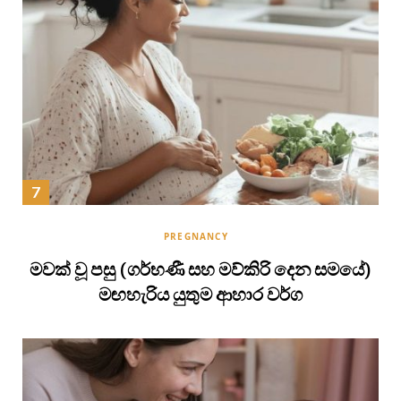
PREGNANCY
මවක් වූ පසු (ගර්භණී සහ මව්කිරි දෙන සමයේ)
මඟහැරිය යුතුම ආහාර වර්ග