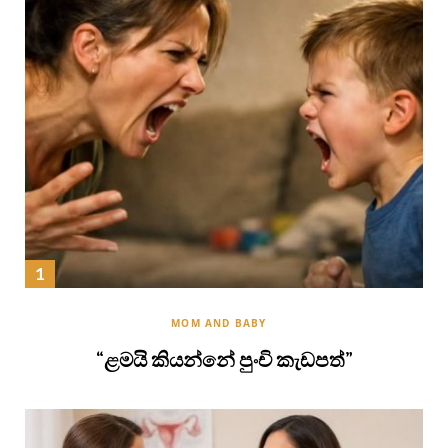
MOM AND BABY
“ළමයි කියන්නේ පුංචි කැඩපත්”