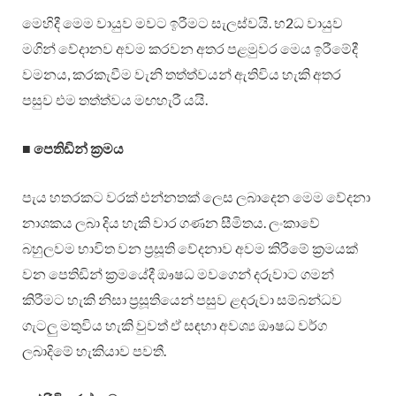
මෙහිදී මෙම වායුව මවට ඉරීමට සැලස්වයි. භ2ධ වායුව
මගින් වේදානව අවම කරවන අතර පළමුවර මෙය ඉරීමේදී
වමනය, කරකැවීම වැනි තත්ත්වයන් ඇතිවිය හැකි අතර
පසුව එම තත්ත්වය මඟහැරී යයි.
■
පෙතිඩින් ක්‍රමය
පැය හතරකට වරක් එන්නතක් ලෙස ලබාදෙන මෙම වේදනා
නාශකය ලබා දිය හැකි වාර ගණන සීමිතය. ලංකාවේ
බහුලවම භාවිත වන ප්‍රසූති වේදනාව අවම කිරීමේ ක්‍රමයක්
වන පෙතිඩින් ක්‍රමයේදී ඖෂධ මවගෙන් දරුවාට ගමන්
කිරීමට හැකි නිසා ප්‍රසූතියෙන් පසුව ළදරුවා සම්බන්ධව
ගැටලු මතුවිය හැකි වුවත් ඒ සඳහා අවශ්‍ය ඖෂධ වර්ග
ලබාදිමේ හැකියාව පවතී.