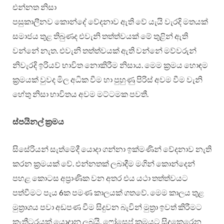
එන්නත නිසා
පසුකාලීනව කොන්දේ වේදනාව ඇති වේ යැයි වැරදි මතයක්
සමාජය තුළ තිබුණද එවැනි තත්ත්වයක් මේ තුළින් ඇති
වන්නේ නැත. එවැනි තත්ත්වයක් ඇති වන්නේ මව්වරුන්
නිවැරදි ඉරියව් භාවිත නොකිරීම නිසාය. මෙම ක්‍රමය හොඳම
ක්‍රමයක් වුවද මිල අධික වීම හා පුහුණු පිරිස් අවම වීම වැනි
හේතු නිසා භාවිතය අවම මට්ටමක පවතී.
ස්පයිනල් ක්‍රමය
සිසේරියන් සැත්මේදී යොදා ගන්නා ඉක්මණින් වේදනාව නැති
කරන ක්‍රමයක් වේ. එන්නතක් ලබාදීම මගින් කොන්දෙන්
පහළ කොටස අප්‍රාණික වන අතර එය යථා තත්ත්වයට
පත්වීමට පැය 6ක පමණ කාලයක් ගතවේ. මෙම කාලය තුළ
මුත්‍රාශය පවා අඩපණ වීම සිදුවන බැවින් මුත්‍රා ඉවත් කිරීමට
කැතීටරයක් යොදානු ලබයි. ෆෝසෙප් ක්‍රමයට සිදුකෙරෙන