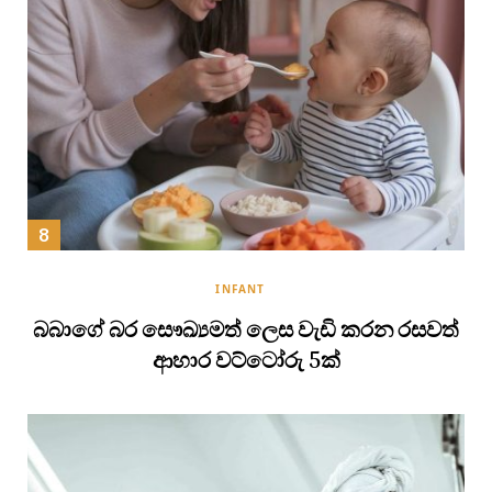
INFANT
බබාගේ බර සෞඛ්‍යමත් ලෙස වැඩි කරන රසවත්
ආහාර වට්ටෝරු 5ක්