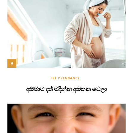
PRE PREGNANCY
අම්මාට දත් මදින්න අමතක වෙලා