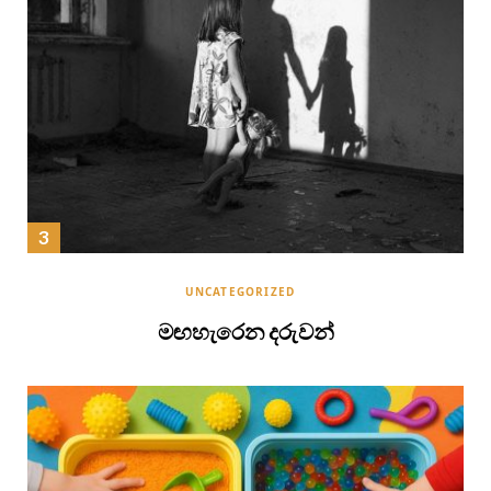
UNCATEGORIZED
මඟහැරෙන දරුවන්