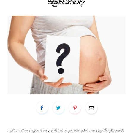
පසුවෙනවද?
පුංචි පැටියා කුසට ආ දා සිටම සෑම මවක්ම නොඉවසිල්ලෙන්