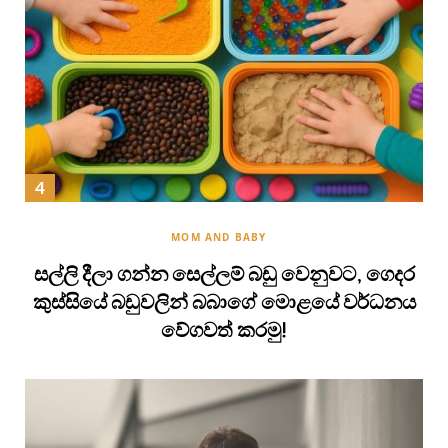
MOM AND BABY
සල්ලි දීලා ගන්න සෙල්ලම් බඩු වෙනුවට, ගෙදර
කුස්සියේ බඩුවලින් බබාගේ මොළයේ වර්ධනය
වේගවත් කරමු!