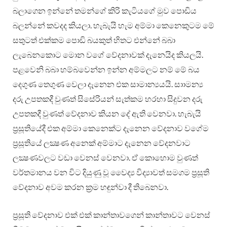
බලාගෙන ඉන්නේ තමන්ගේ කිරි කැටියගේ මුව පොඩිය
බලන්නේ කවදද කියලා. හැබැයි හැම අම්මා කෙනෙකුටම මේ
සතුටත් එක්කම පොඩි බයකුත් හිතට එන්නේ බබා
ලැබෙනකොට මොන වගේ වේදනාවක් දැනෙයිද කියලයි.
පළවෙනි බබා හම්බවෙන්න ඉන්න අම්මලට නම් මේ බය
දෙගුණ තෙගුණ වෙලා දැනෙන එක සාමාන්‍යයයි. සාාමන්‍ය
දරු උපතකදී වුණත් සිසේරියන් සැත්කම හරහා සිදුවන දරු
උපතකදී වුණත් වේදනාව කියන දේ ඇති වෙනවා. හැබැයි
ප්‍රසූතියේදී එක අම්මා කෙනෙක්ට දැනෙන වේදනාව වගේම
ප්‍රසූතියේ ලක්‍ෂණ අනෙක් අම්මාට දැනෙන වේදනවාට
ලක්‍ෂණවලට වඩා වෙනස් වෙනවා. ඒ කොහොම වුණත්
වර්තමානය වන විට දියුණු වූ වෛද්‍ය විද්‍යාවත් සමගම ප්‍රසූති
වේදනාව අවම කරන ක්‍රම හඳුන්වා දී තිබෙනවා.
ප්‍රසූති වේදනාව එක් එක් කාන්තාවගෙන් කාන්තාවට වෙනස්