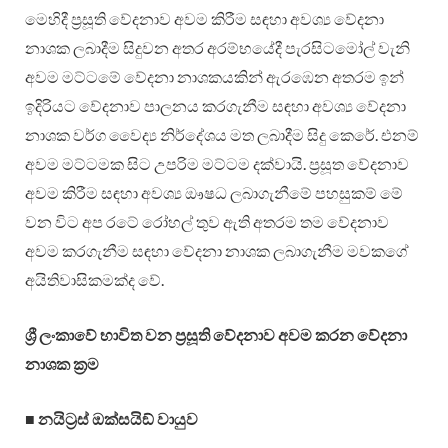
මෙහිදී ප්‍රසූති වේදනාව අවම කිරීම සඳහා අවශ්‍ය වේදනා
නාශක ලබාදීම සිදුවන අතර අරම්භයේදී පැරසිටමෝල් වැනි
අවම මට්ටමේ වේදනා නාශකයකින් ඇරඹෙන අතරම ඉන්
ඉදිරියට වේදනාව පාලනය කරගැනීම සඳහා අවශ්‍ය වේදනා
නාශක වර්ග වෛද්‍ය නිර්දේශය මත ලබාදීම සිදු කෙරේ. එනම්
අවම මට්ටමක සිට උපරිම මට්ටම දක්වායි. ප්‍රසූත වේදනාව
අවම කිරීම සඳහා අවශ්‍ය ඖෂධ ලබාගැනීමේ පහසුකම් මේ
වන විට අප රටේ රෝහල් තුව ඇති අතරම තම වේදනාව
අවම කරගැනීම සඳහා වේදනා නාශක ලබාගැනීම මවකගේ
අයිතිවාසිකමක්ද වේ.
ශ්‍රී ලංකාවේ භාවිත වන ප්‍රසූති වේදනාව අවම කරන වේදනා
නාශක ක්‍රම
■
නයිට්‍රස් ඔක්සයිඞ් වායුව