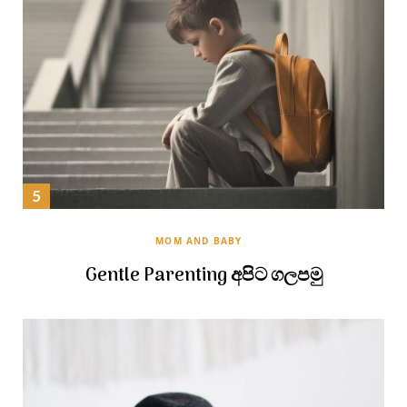
MOM AND BABY
Gentle Parenting අපිට ගලපමු