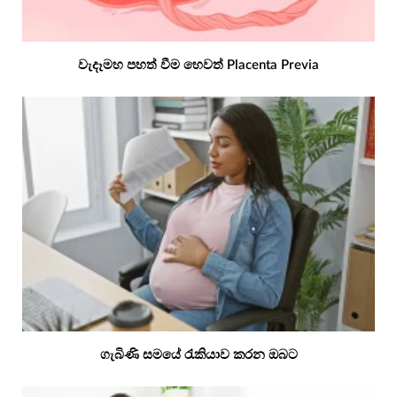
වැදෑමහ පහත් වීම හෙවත් Placenta Previa
ගැබිණි සමයේ රැකියාව කරන ඔබට