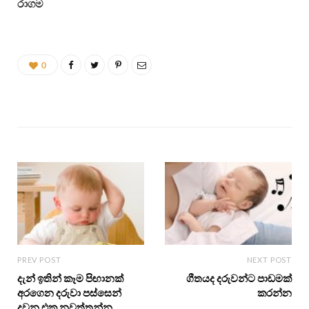
රාගම
0
PREV POST
NEXT POST
දැන් ඉතින් කෑම පිඟානක්
ගීතයද දරුවන්ට පාඩමක්
අරගෙන දරුවා පස්සෙන්
කරන්න
දුවන එක නවත්තන්න