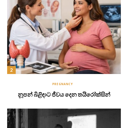
PREGNANCY
නූපන් බිළිඳාට ජීවය දෙන තයිරෝක්සින්