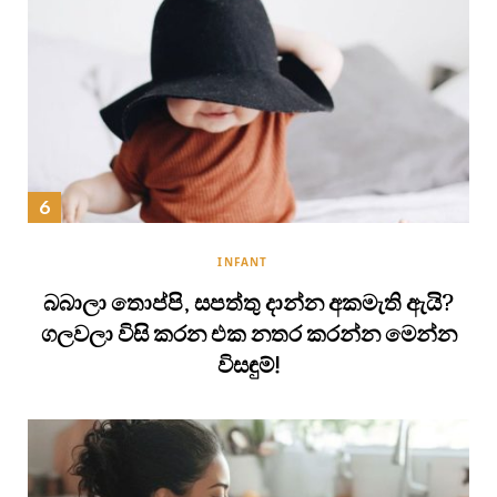
INFANT
බබාලා තොප්පි, සපත්තු දාන්න අකමැති ඇයි?
ගලවලා විසි කරන එක නතර කරන්න මෙන්න
විසඳුම්!