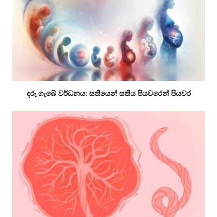
දරු ගැබේ වර්ධනය: සතියෙන් සතිය පියවරෙන් පියවර