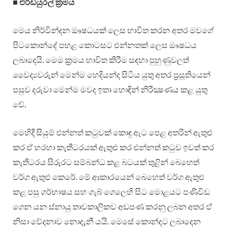
■
එරිඩියුරල් ක්‍රමය
මෙය නිර්වින්දන ඖෂධයක් ලෙස භාවිත කරන අතර මවගේ
පිටකොන්දේ පහළ කොටසට එන්නතක් ලෙස ඖෂධය
ලබාදෙයි. මෙම ක්‍රමය භාවිත කිරීම සඳහා පුහුණුවලත්
වෛද්‍යවරුන් මෙන්ම හෙදියන්ද සිටිය යුතු අතර ප්‍රසූතියෙන්
පසුව දරුවා මෙන්ම මවද ඉතා හොඳින් නිරීක්‍ෂණය කළ යුතු
වේ.
මෙහිදී සියුම් එන්නත් කටුවක් කොඳු ඇට පෙළ අතරින් ඇතුළු
කර ඒ හරහා කැතීටරයක් ඇතුළු කර එන්නත් කටුව ඉවත් කර
කැතීටරය සිරුරට සම්බන්ධ කළ බටයක් තුළින් බෙහෙත්
වර්ග ඇතුළු කෙරේ. මේ ආකාරයෙන් බෙහෙත් වර්ග ඇතුළු
කළ පසු ගර්භාෂය සහ ගැබ් ගෙලෙහි සිට මොළයට පණිවිඩ
ගෙන යන ස්නායු තාවකාලිකව අඩපණ කරනු ලබන අතර ඒ
නිසා වේදනාව නොදැනී යයි. මෙසේ කොන්දට ලබාදෙන