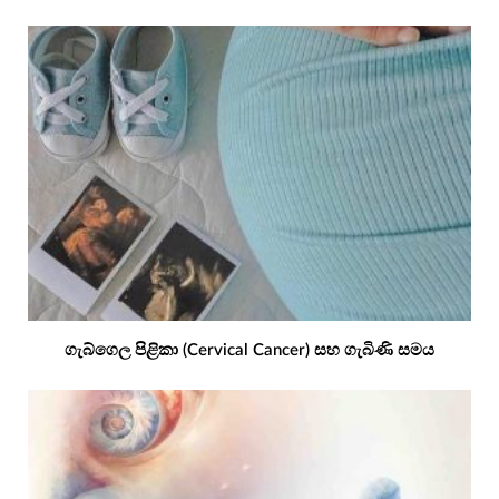
ගැබ්ගෙල පිළිකා (Cervical Cancer) සහ ගැබිණි සමය