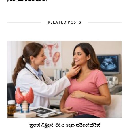
RELATED POSTS
නූපන් බිළිඳාට ජීවය දෙන තයිරෝක්සින්