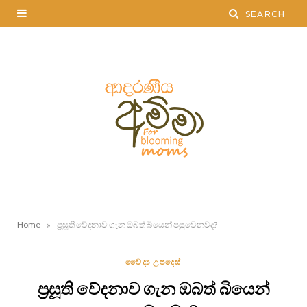
»
Home
ප්‍රසූති වේදනාව ගැන ඔබත් බියෙන් පසුවෙනවද?
වෛද්‍ය උපදෙස්
ප්‍රසූති වේදනාව ගැන ඔබත් බියෙන්