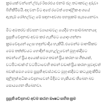
ක්‍රමයක් වන්නේ උ්එැර ඊසරඑය එනම් ජල තටාකවල දරුවා
බිහිකිරීමයි. අද වන විට අපේ රටේත් පෞද්ලික අංශයේ
ඇතැම් රෝහල්වල මේ සඳහා අවශ්‍ය පහසුකම් සැපයෙනවා.
මීට අමතරව ස්වසන ව්‍යායාමවල යෙදීම හා සාම්බාහනයද
ප්‍රසූති වේදනාව අවම කර ගැනීමට යොදා ගන්නා
ක්‍රමවේදයන් ලෙස හඳුන්වාදිය හැකියි. එමෙන්ම මානසිකව
මෙම තත්ත්වයට හොඳින් සැහැල්ලුවෙන් මුහුණදීමට
තමන්ගේ ප්‍රිය අයෙක් සමග තමන් ප්‍රිය කරන සංගීතයක්,
වටපිටාවක් ඒ වටපිටාවෙහි තමන් වඩාත් ප්‍රිය කරන සුවඳවත්
බවක් සමග මෙම ප්‍රසූති අවස්ථාවට මුහුණදීමට කටයුතු කිරීම
තුලිනුත් අධික වේදනාවෙන් මිදීමට හැකියාව තිබෙන බව
සොයගෙන තිබෙනවා.
ප්‍රසූති වේදනාව අවම කරන ඖෂධ සහිත ක්‍රම