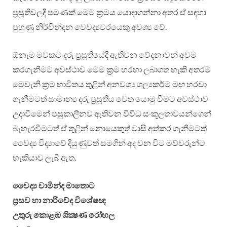
ප්‍රසූතිවලදී පමණක් මෙම ක්‍රමය යොදාගන්නා අතර ඒ සඳහා
පුහුණු නිර්වින්දන වෙවද්‍යවරයෙකු අවශ්‍ය වේ.
ඕනෑම මවකට දරු ප්‍රසූතියේදී ඇතිවන වේදනාවන් අවම
කරගැනීමට අවස්ථාව මෙම ක්‍රම හරහා ලබාගත හැකි අතරම
මෙවැනි ක්‍රම භාවිතය තුළින් අනවශ්‍ය ශල්‍යකර්ම මඟ හරවා
ගැනීමටත් සාමාන්‍ය දරු ප්‍රසූතිය වෙත යොමු වීමට අවස්ථාව
උදාවීමෙන් පසුකාලීනව ඇතිවන විවිධ සංකූලතාවයන්ගෙන්
බැහැරවීමටත් ඒ තුළින් නොයෙකුත් වාසි අත්කර ගැනීමටත්
වෛද්‍ය විද්‍යාවේ දියුණුවත් සමගින් අද වන විට මව්වරුන්ට
හැකියාව ලැබී ඇත.
වෛද්‍ය චාමින්ද මාතොට
ප්‍රසව හා නාරිවේද විශේෂඥ
උතුරු කොළඹ ශික්‍ෂණ රෝහල