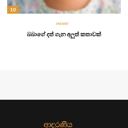
INFANT
බබාගේ දත් ගැන අලුත් කතාවක්