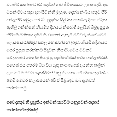
වගකීම් කන්දකට බර දෙමින් නව ජීවිතයකට උපත දෙයි. දස
මසක් ජීවය කුස දරා සිටින්නී මුහුණ දෙන්නේ බිය සතුට පිරි
අත්දැකීම් සමුදායකටයි. ප්‍රසූතිය සිදුවන තෙක් ඈ දිනෙන් දින
ඇඟිලි ගනින්නේ නියමිත දිනයේ නිරෝගී ලෙසින් බිළිඳු ප්‍රසූත
කිරීමේ සිහිනය දකිමිනි. එහෙත් ඇතැම් මව්වරුන්ගේ මෙම
බලාපොරෝත්තුව සඵල නොවන්නේ දරුවා නියමිත දිනයට
පෙර ප්‍රසූත කරන්නට සිදුවන නිසායි. මෙය මවකට
වේදනාබර මෙන්ම බිය මුසු හැඟීමක් එක් කරන අත්දැකීමකි.
එහෙත් එය එතරම් බිය විය යුතු කාරණයක් ද යන්න කලින්
දැන සිටීම මවට සැනසීමක් වනු නියතය. මේ නිසා ආදරණීය
අම්මි මෙවර කලාපයෙන් අපි ඒ පිළිබඳව ඔබ දැනුවත්
කරන්නෙමු.
වෛද්‍යතුමනි ප්‍රසූතිය ඉක්මන් කරවීම යනුවෙන් අදහස්
කරන්නේ කුමක්ද?