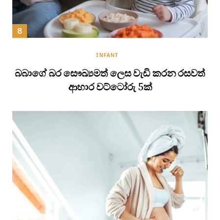
INFANT
බබාගේ බර සෞඛ්‍යමත් ලෙස වැඩි කරන රසවත්
ආහාර වට්ටෝරු 5ක්