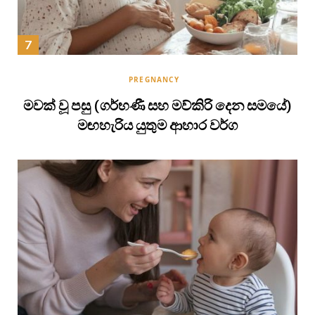
PREGNANCY
මවක් වූ පසු (ගර්භණී සහ මව්කිරි දෙන සමයේ)
මඟහැරිය යුතුම ආහාර වර්ග