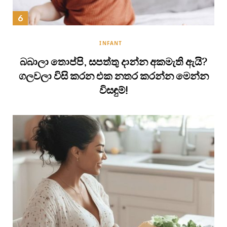
INFANT
බබාලා තොප්පි, සපත්තු දාන්න අකමැති ඇයි?
ගලවලා විසි කරන එක නතර කරන්න මෙන්න
විසඳුම්!