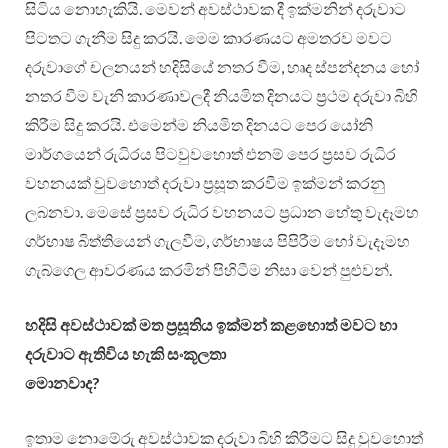
සිටිය නොහැකියි. මෙවන් අවස්ථාවක දී ඉක්මනින් දරුවාට
පිටතට ගැනීම සිදු කරයි. මෙම කාරණයට අමතරව මවට
දරුවාගේ චලනයන් හදිසියේ නතර වීම, හෘද ස්පන්දනය හෝ
නතර වීම වැනි කාරණාවලදී නියමිත දිනයට ප්‍රථම දරුවා බිහි
කිරීම සිදු කරයි. එමෙන්ම නියමිත දිනයට පෙර යෝනි
මාර්ගයෙන් රුධිරය පිටවුවහොත් එනම් පෙර ප්‍රසව රුධිර
වහනයක් වුවහොත් දරුවා ප්‍රසූත කරවීම ඉක්මන් කරනු
ලබනවා. මෙසේ ප්‍රසව රුධිර වහනයට ප්‍රධාන හේතු වැදෑමහ
ගර්භාෂ බිත්තියෙන් ගැලවීම, ගර්භාෂය පිපිරීම හෝ වැදෑමහ
ගැබ්ගෙල ආවරණය කරමින් පිහිටීම නිසා වෙන් පුළුවන්.
හදිසි අවස්ථාවක් මත ප්‍රසූතිය ඉක්මන් කළහොත් මවට හා
දරුවාට ඇතිවිය හැකි සංකූලතා
මොනවාද?
ඉතාම නොමේරු අවස්ථාවක දරුවා බිහි කිරීමට සිදු වුවහොත්