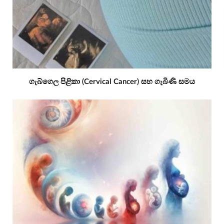
ගැබ්ගෙල පිළිකා (Cervical Cancer) සහ ගැබිණි සමය