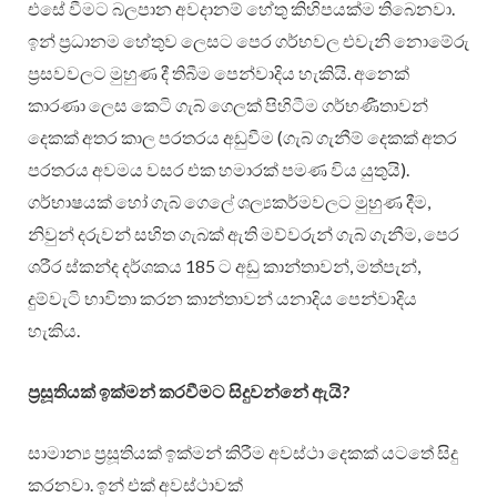
එසේ වීමට බලපාන අවදානම් හේතු කිහිපයක්ම තිබෙනවා.
ඉන් ප්‍රධානම හේතුව ලෙසට පෙර ගර්භවල එවැනි නොමේරු
ප්‍රසවවලට මුහුණ දී තිබීම පෙන්වාදිය හැකියි. අනෙක්
කාරණා ලෙස කෙටි ගැබ් ගෙලක් පිහිටීම ගර්භණීතාවන්
දෙකක් අතර කාල පරතරය අඩුවීම (ගැබ් ගැනීම් දෙකක් අතර
පරතරය අවමය වසර එක හමාරක් පමණ විය යුතුයි).
ගර්භාෂයක් හෝ ගැබ් ගෙලේ ශල්‍යකර්මවලට මුහුණ දීම,
නිවුන් දරුවන් සහිත ගැබක් ඇති මව්වරුන් ගැබ් ගැනීම, පෙර
ශරීර ස්කන්ද දර්ශකය 185 ට අඩු කාන්තාවන්, මත්පැන්,
දුම්වැටි භාවිතා කරන කාන්තාවන් යනාදිය පෙන්වාදිය
හැකිය.
ප්‍රසූතියක් ඉක්මන් කරවීමට සිදුවන්නේ ඇයි?
සාමාන්‍ය ප්‍රසූතියක් ඉක්මන් කිරීම අවස්ථා දෙකක් යටතේ සිදු
කරනවා. ඉන් එක් අවස්ථාවක්