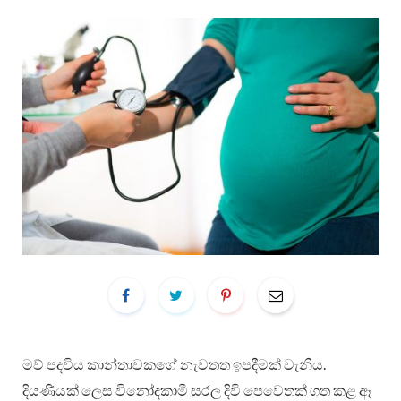
මව් පදවිය කාන්තාවකගේ නැවතත ඉපදීමක් වැනිය.
දියණියක් ලෙස විනෝදකාමී සරල දිවි පෙවෙතක් ගත කළ ඈ