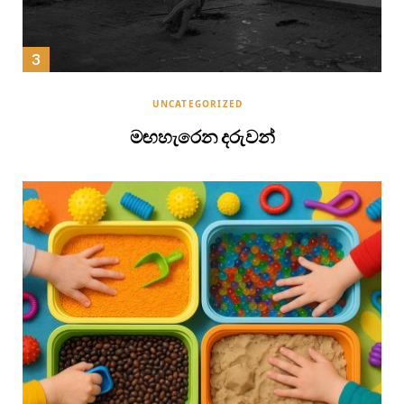
UNCATEGORIZED
මඟහැරෙන දරුවන්