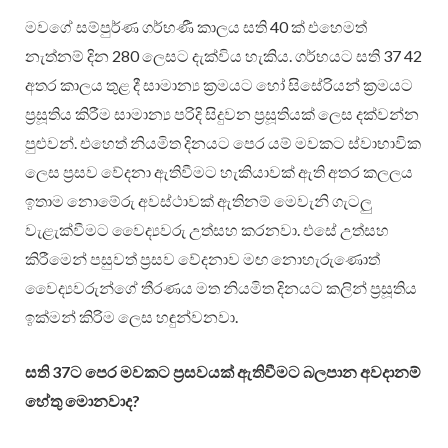
මවගේ සම්පුර්ණ ගර්භණී කාලය සති 40 ක් එහෙමත්
නැත්නම් දින 280 ලෙසට දැක්විය හැකිය. ගර්භයට සති 37 42
අතර කාලය තුළ දී සාමාන්‍ය ක්‍රමයට හෝ සිසේරියන් ක්‍රමයට
ප්‍රසූතිය කිරීම සාමාන්‍ය පරිදි සිදුවන ප්‍රසූතියක් ලෙස දක්වන්න
පුළුවන්. එහෙත් නියමිත දිනයට පෙර යම් මවකට ස්වාභාවික
ලෙස ප්‍රසව වේදනා ඇතිවීමට හැකියාවක් ඇති අතර කලලය
ඉතාම නොමේරු අවස්ථාවක් ඇතිනම් මෙවැනි ගැටලු
වැළැක්වීමට වෛද්‍යවරු උත්සහ කරනවා. එසේ උත්සහ
කිරීමෙන් පසුවත් ප්‍රසව වේදනාව මඟ නොහැරුණොත්
වෛද්‍යවරුන්ගේ තීරණය මත නියමිත දිනයට කලින් ප්‍රසූතිය
ඉක්මන් කිරිම ලෙස හඳුන්වනවා.
සති 37ට පෙර මවකට ප්‍රසවයක් ඇතිවීමට බලපාන අවදානම්
හේතු මොනවාද?