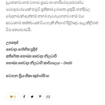
දැනෙනවා නම් වහාම ප්‍රසව හා නාරිවේද සම්බන්ධ
වෛද්‍යවරයෙක් හමුවී ප්‍රතිකාර ලබාගත යුතුයි. හන්දිවල
වේදනාවක් ඇත්නම් නහර ගැටගැහෙනවා නම් එය
අවධානම් තත්ත්වයක් විය හැකි නිසා ඒ පිළිබඳව සැලකිලිමත්
වීම අත්‍යාවශ්‍යයි.
උපදෙස්
වෛද්‍ය රෝහිත ප්‍රදීප්
අතිරේක සෞඛ්‍ය වෛද්‍ය නිලධාරි
සෞඛ්‍ය වෛද්‍ය නිලධාරි කාර්යාලය – රාගම
සටහන ප්‍රියංගිකා කුමාරසිංහ
0