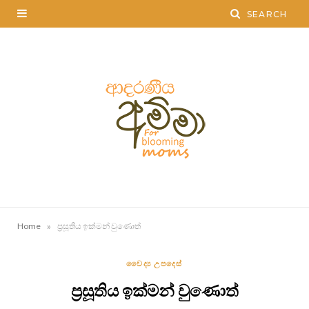
»
Home
ප්‍රසූතිය ඉක්මන් වුණොත්
වෛද්‍ය උපදෙස්
ප්‍රසූතිය ඉක්මන් වුණොත්