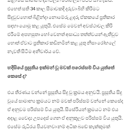
එහෙත් සති 34 කාල සීමාවකදි දරුවා බිහි කිරීමට
සිදුවුවහොත් බිළින්දා නොමේරු ළදරු ඒකකයේ ප්‍රතිකාර
සඳහා යොමු කළ යුතුයි. එසේම මෙවන් අවස්ථාවල කිරි
එරීමේ අපහසුතා හෝ වෙනත් අසාධ්‍ය තත්ත්වයන් ඇතිවුව
හොත් ඒවාට ප්‍රතිකාර කඩිනමින් කළ යුතු නිසා රෝහලේ
නැවති සිටීම අනිවාර්ය වේ.
හදිසියේ ප්‍රසුතිය ඉක්මන් වූ මවක් පරෙස්සම් විය යුත්තේ
කෙසේ ද?
එය තීරණය වන්නේ ප්‍රසූතිය සිදු වු ක්‍රමය අනුවයි. ප්‍රසූතිය සිදු
වුයේ සාමාන්‍ය ක්‍රමයට නම් මවක් පරිස්සම් වන්නේ කෙසේද
ඒ අනුවම පරිස්සම් විය යුතුයි. සිසේරියන් ක්‍රමයට නම් එය
අදාළ වෛද්‍ය උපදෙස් ගෙන ඒ අනුකූලව පරිස්සම් විය යුතුයි.
එසේම රුධිරය පියවනවා නම් අධික බඬේ කැක්කුමක්