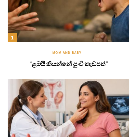
MOM AND BABY
“ළමයි කියන්නේ පුංචි කැඩපත්”