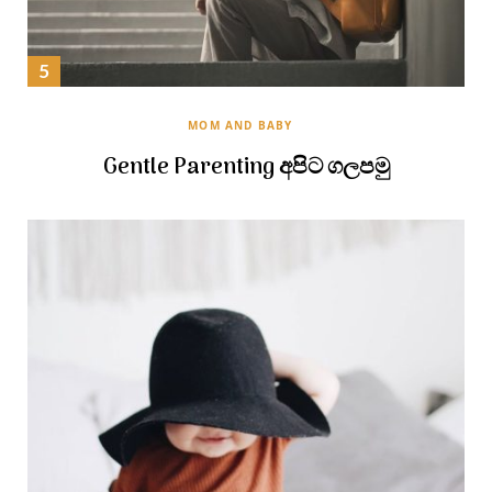
MOM AND BABY
Gentle Parenting අපිට ගලපමු