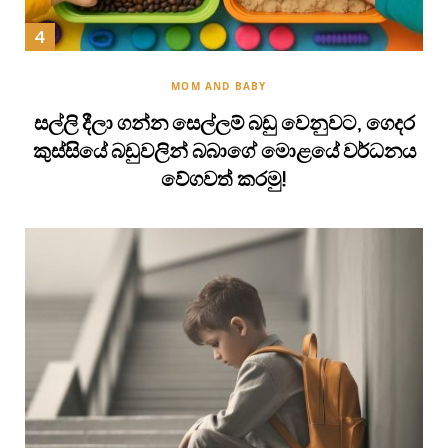
MOM AND BABY
සල්ලි දීලා ගන්න සෙල්ලම් බඩු වෙනුවට, ගෙදර
කුස්සියේ බඩුවලින් බබාගේ මොළයේ වර්ධනය
වේගවත් කරමු!