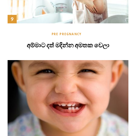
PRE PREGNANCY
අම්මාට දත් මදින්න අමතක වෙලා