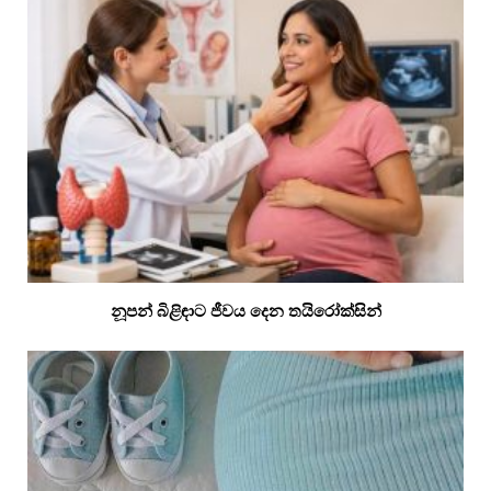
නූපන් බිළිඳාට ජීවය දෙන තයිරෝක්සින්