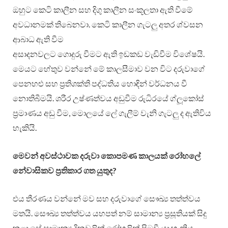
ඔහුට කෙටි කාලීන සහ දිගු කාලීන සංකූලතා ඇති වීමේ
අවධානමක් තිබෙනවා. කෙටි කාලීන ගැටලු අතර ශ්වසන
ආබාධ ඇති වීම
අසාදනවලට ගොදුරු වීමට ඇති ඉඩකඩ වැඩිවීම විශේෂයි.
මෙයට හේතුව වන්නේ මේ කාලසීමාව වන විට දරුවාගේ
පෙනහළු සහ ප්‍රතිශක්ති පද්ධතිය හොඳින් වර්ධනය වී
නොතිබීමයි. ශරීර උෂ්ණත්වය අඩුවීම රුධිරයේ ග්ලූකෝස්
ප්‍රමාණය අඩු වීම, මොලයේ ලේ ගැලීම් වැනි ගැටලු ද ඇතිවිය
හැකියි.
මෙවන් අවස්ථාවක දරුවා කොපමණ කාලයක් රෝහලේ
නේවාසිකව ප්‍රතිකාර ගත යුතුද?
එය තීරණය වන්නේ මව සහ දරුවාගේ සෞඛ්‍ය තත්ත්වය
මතයි. සෞඛ්‍ය තත්ත්වය යහපත් නම් සාමාන්‍ය ප්‍රසූතියක් සිදු
කළා සේ සාමාන්‍ය දිනවලින් රෝහලින් පිටවී යා හැකිය.