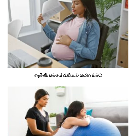
ගැබිණි සමයේ රැකියාව කරන ඔබට