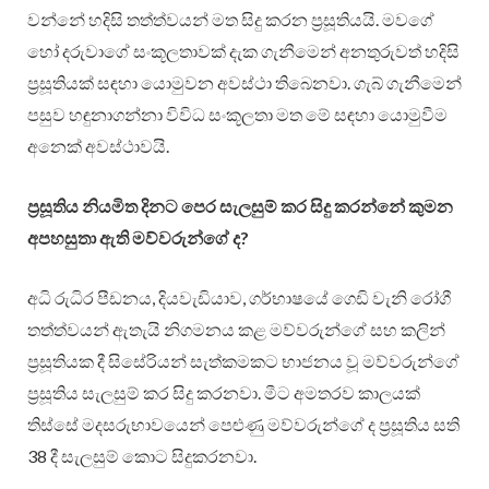
වන්නේ හදිසි තත්ත්වයන් මත සිදු කරන ප්‍රසූතියයි. මවගේ
හෝ දරුවාගේ සංකූලතාවක් දැක ගැනීමෙන් අනතුරුවත් හදිසි
ප්‍රසූතියක් සඳහා යොමුවන අවස්ථා තිබෙනවා. ගැබ් ගැනීමෙන්
පසුව හඳුනාගන්නා විවිධ සංකූලතා මත මේ සඳහා යොමුවීම
අනෙක් අවස්ථාවයි.
ප්‍රසූතිය නියමිත දිනට පෙර සැලසුම් කර සිදු කරන්නේ කුමන
අපහසුතා ඇති මව්වරුන්ගේ ද?
අධි රුධිර පීඩනය, දියවැඩියාව, ගර්භාෂයේ ගෙඩි වැනි රෝගී
තත්ත්වයන් ඇතැයි නිගමනය කළ මව්වරුන්ගේ සහ කලින්
ප්‍රසූතියක දී සිසේරියන් සැත්කමකට භාජනය වූ මව්වරුන්ගේ
ප්‍රසූතිය සැලසුම් කර සිදු කරනවා. මීට අමතරව කාලයක්
තිස්සේ මදසරුභාවයෙන් පෙළුණු මව්වරුන්ගේ ද ප්‍රසූතිය සති
38 දී සැලසුම් කොට සිදුකරනවා.