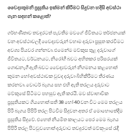
වෛද්‍යතුමනි ප්‍රසූතිය ඉක්මන් කිරීමට සිදුවන හදිසි අවස්ථා
ගැන සඳහන් කළොත්?
ගර්භණීතාව තවදුරටත් පැවතීම මවගේ ජීවිතයට තර්ජනයක්
වන අවස්ථාවලදී වෛද්‍යවරුන් වහාම දරුවා ප්‍රසූත කරවීමට
අවශ්‍ය පියවර ගන්නවා. එමෙන්ම මව්කුස තුළ දරුවාගේ
ජීවිතයට, වර්ධනයට, නිරෝගී බවට අහිතකර පරිසරයක්
ගොඩනැගී ඇති බවට වෛද්‍යවරුන් නිගමනය කළහොත්
කුමන හෝ අවස්ථාවක වුවද දරුවා බිහිකිරීමට තීරණය
කරනවා. වොටර් බෑගය සහ එහි ඇති තරලය දරුවාට
මව්කුසේ සිටීමට පහසුව ඇති කරයි. මව ස්වාභාවික
ප්‍රසූතියකට ගියහොත් සති 38 හෝ 40 වන විට මෙම තරලය
පිරී බෑගය පිපිරි තරල පිටවීම සිදුවන අතර ඒ මොහොතේදීම
ප්‍රසූතිය සිදුවේ. එහෙත් නියමිත කාලයට පෙර මෙම බෑගය
පිපිරී තරල පිටවුවහොත් දරුවාට තවදුරටත් මව්ක-ුසේ රැඳී