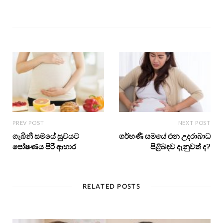
PREV POST
NEXT POST
ගැබිනී සමයේ සුවයට
ගර්භණී සමයේ එන උදරාබාධ
පෝෂණය පිරි ආහාර
පිළිබඳව දැනුවත් ද?
RELATED POSTS