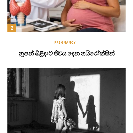
PREGNANCY
නූපන් බිළිඳාට ජීවය දෙන තයිරෝක්සින්