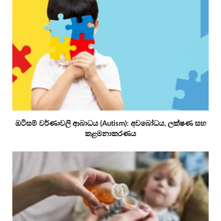
ඔටිසම් වර්ණාවලි ආබාධය (Autism): අවබෝධය, ලක්ෂණ සහ
කළමනාකරණය