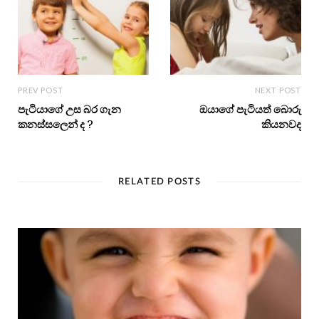
PREV POST
NEXT POST
පැටියාගේ උස බර ගැන
ඔයාගේ පැටියත් බොරු
කනස්සලෙන් ද ?
කියනවද
RELATED POSTS