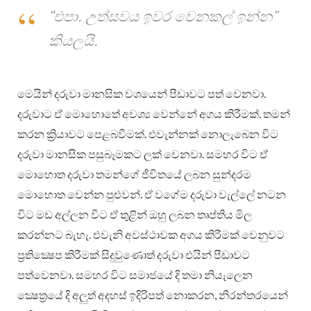
“එපා. උත්සවය ඉවර වෙනකල් ඉන්න”
කියලයි.
මෙයින් දරුවා මානසික වශයෙන් පීඩාවට පත් වෙනවා.
දරුවාට ඒ මොහොතේ අවශ්‍ය වෙන්නේ අගය කිරීමක්. තමන්
කරන ක්‍රියාවට පෙළබවීමක්. එවැන්නක් නොලැබෙන විට
දරුවා මානසික පසුබෑමකට ලක් වෙනවා. සමහර විට ඒ
මොහොත දරුවා තමන්ගේ ජීවිතයේ ලබන සුන්දරම
මොහොත වෙන්න පුළුවන්. ඒ වගේම දරුවා වැල්ලේ නටන
විට මඩ අල්ලන විට ඒ තුළින් ඔහු ලබන තෘප්තිය මිල
කරන්නට බැහැ. එවැනි අවස්ථාවක අගය කිරීමක් වෙනුවට
ප්‍රතික්‍ෂෙප කිරීමක් සිදුවුණොත් දරුවා එයින් පීඩාවට
පත්වෙනවා. සමහර විට සමාජයේ දි තමා නියැලෙන
ක්‍ෂෙත්‍රයේ දි අලුත් අදහස් ඉදිරිපත් නොකරන, නිරන්තරයෙන්