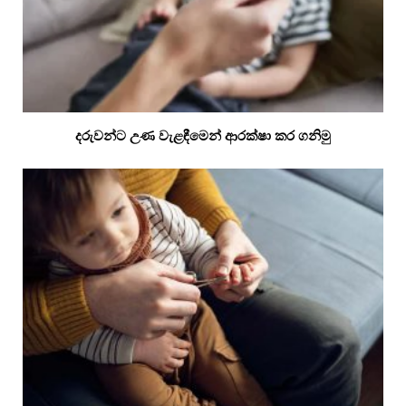
දරුවන්ට උණ වැළඳීමෙන් ආරක්ෂා කර ගනිමු