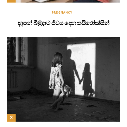
PREGNANCY
නූපන් බිළිඳාට ජීවය දෙන තයිරෝක්සින්