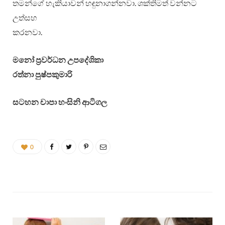
තමන්ගේ හැකියාවන් හඳුනාගන්නවා. ශක්තිමත් වන්නට
උත්සහ
කරනවා.
මනෝ ප්‍රවර්ධන උපදේශිකා
රත්නා පුෂ්පකුමාරි
සටහන චාපා හංසිනි ආටිගල
0