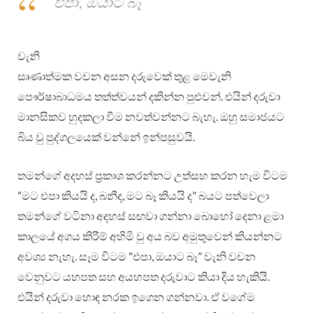
“එපා, ඔයාට බෑ”
වැනි
සෘණාත්මක වචන අසන දරුවෙක් තුළ මෙවැනි
පෞර්ෂාබාධමය තත්ත්වයන් දකින්න පුළුවන්. එයින් දරුවා
මානසිකව හුදකලා වීම නවත්වන්නට බැහැ. ඔහු සමාජයට
බිය වු පුද්ගලයෙක් වන්නේ ඉන්පසුවයි.
තමන්ගේ අදහස් ප්‍රකාශ කරන්නට උත්සහ කරන හැම විටම
“මට එපා කියයි ද, බනීද, මට බෑ කියයි ද” බයට පත්වෙලා
තමන්ගේ වටිනා අදහස් සඟවා ගන්නා බොහෝ දෙනා ළමා
කාලයේ අගය කිරීම් අහිමි වු අය බව අමුතුවෙන් කියන්නට
අවශ්‍ය නැහැ. සෑම විටම “එපා, ඔයාට බෑ” වැනි වචන
වෙනුවට යහපත සහ අයහපත දරුවාට කියා දිය හැකියි.
එයින් දරුවා හොඳ නරක ඉගෙන ගන්නවා. ඒ වගේම