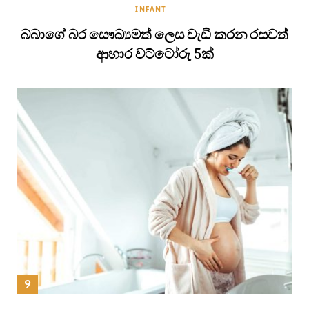
INFANT
බබාගේ බර සෞඛ්‍යමත් ලෙස වැඩි කරන රසවත්
ආහාර වට්ටෝරු 5ක්