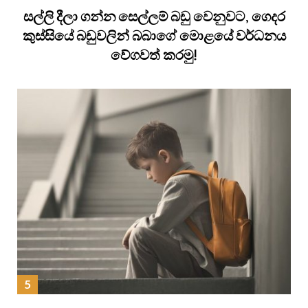
සල්ලි දීලා ගන්න සෙල්ලම් බඩු වෙනුවට, ගෙදර
කුස්සියේ බඩුවලින් බබාගේ මොළයේ වර්ධනය
වේගවත් කරමු!