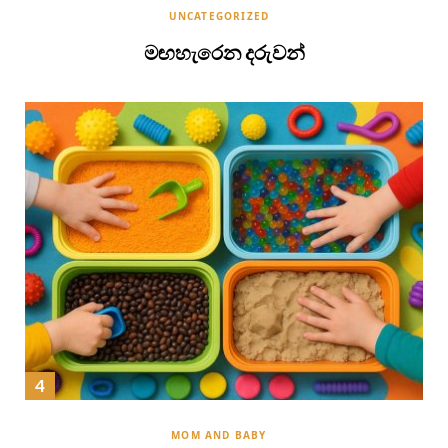
UNCATEGORIZED
මඟහැරෙන දරුවන්
MOM AND BABY