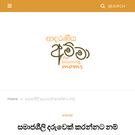
»
Home
සමාජශීලි දරුවෙක් කරන්නට නම්
සෞඛ්‍ය
සමාජශීලි දරුවෙක් කරන්නට නම්