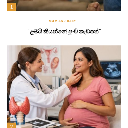
MOM AND BABY
“ළමයි කියන්නේ පුංචි කැඩපත්”