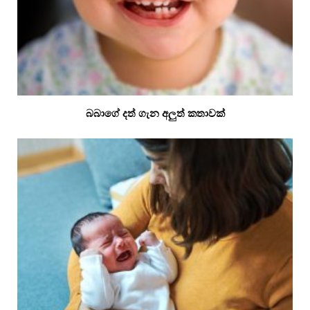
බබාගේ දත් ගැන අලුත් කතාවක්