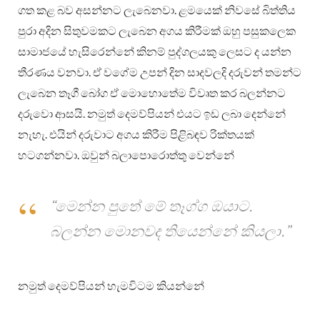
ගත කළ බව අසන්නට ලැබෙනවා. ළමයෙක් නිවසේ බිත්තිය
පුරා අදින සිතුවමකට ලැබෙන අගය කිරීමක් ඔහු පසුකලෙක
සාමාජයේ හැසිරෙන්නේ කිනම් පුද්ගලයකු ලෙසට ද යන්න
තීරණය වනවා. ඒ වගේම උපන් දින සාදවලදි දරුවන් තමන්ට
ලැබෙන තෑගී බෝග ඒ මොහොතේම විවෘත කර බලන්නට
දරුවො ආසයි. නමුත් දෙමව්පියන් එයට ඉඩ ලබා දෙන්නේ
නැහැ. එයින් දරුවාට අගය කිරීම පිළිබඳව රික්තයක්
හටගන්නවා. ඔවුන් බලාපොරොත්තු වෙන්නේ
“මෙන්න පුතේ මේ තෑග්ග ඔයාට.
බලන්න මොනවද තියෙන්නේ කියලා.”
නමුත් දෙමව්පියන් හැමවිටම කියන්නේ