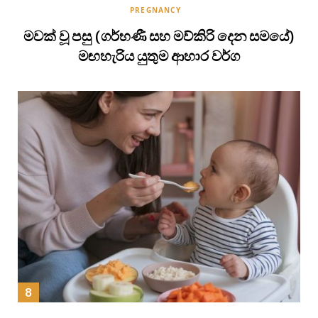
PREGNANCY
මවක් වූ පසු (ගර්භණී සහ මව්කිරි දෙන සමයේ)
මඟහැරිය යුතුම ආහාර වර්ග