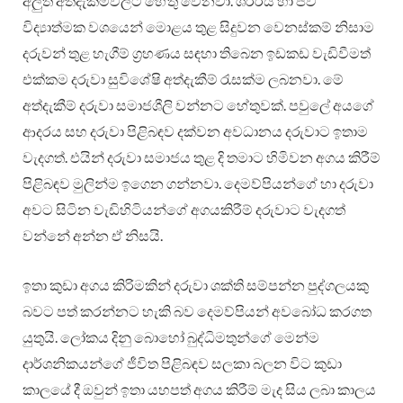
අලුත් අත්දැකීම්වලට හේතු වෙනවා. ශරීරය හා ජීව
විද්‍යාත්මක වශයෙන් මොළය තුළ සිදුවන වෙනස්කම් නිසාම
දරුවන් තුළ හැගීම් ග්‍රහණය සඳහා තිබෙන ඉඩකඩ වැඩිවීමත්
එක්කම දරුවා සුවිශේෂි අත්දැකීම් රැසක්ම ලබනවා. මේ
අත්දැකීම් දරුවා සමාජශීලි වන්නට හේතුවක්. පවුලේ අයගේ
ආදරය සහ දරුවා පිළිබඳව දක්වන අවධානය දරුවාට ඉතාම
වැදගත්. එයින් දරුවා සමාජය තුළ දි තමාට හිමිවන අගය කිරීම්
පිළිබඳව මුලින්ම ඉගෙන ගන්නවා. දෙමව්පියන්ගේ හා දරුවා
අවට සිටින වැඩිහිටියන්ගේ අගයකිරීම් දරුවාට වැදගත්
වන්නේ අන්න ඒ නිසයි.
ඉතා කුඩා අගය කිරිමකින් දරුවා ශක්ති සම්පන්න පුද්ගලයකු
බවට පත් කරන්නට හැකි බව දෙමව්පියන් අවබෝධ කරගත
යුතුයි. ලෝකය දිනු බොහෝ බුද්ධිමතුන්ගේ මෙන්ම
දාර්ශනිකයන්ගේ ජීවිත පිළිබඳව සලකා බලන විට කුඩා
කාලයේ දී ඔවුන් ඉතා යහපත් අගය කිරීම් මැද සිය ලබා කාලය