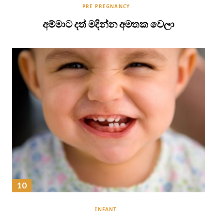
PRE PREGNANCY
අම්මාට දත් මදින්න අමතක වෙලා
INFANT