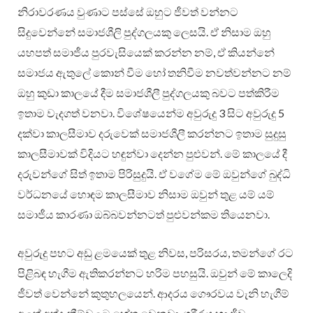
නිරාවරණය වුණාට පස්සේ ඔහුට ජීවත් වන්නට
සිදුවෙන්නේ සමාජශීලි පුද්ගලයකු ලෙසයි. ඒ නිසාම ඔහු
යහපත් සමාජීය පුරවැසියෙක් කරන්න නම්, ඒ කියන්නේ
සමාජය ඇතුලේ කොන් වීම හෝ තනිවීම නවත්වන්නට නම්
ඔහු කුඩා කාලයේ දීම සමාජශීලී පුද්ගලයකු බවට පත්කිරීම
ඉතාම වැදගත් වනවා. විශේෂයෙන්ම අවුරුදු 3 සිට අවුරුදු 5
දක්වා කාලසීමාව දරුවෙක් සමාජශීලී කරන්නට ඉතාම සුදුසු
කාලසීමාවක් විදියට හඳුන්වා දෙන්න පුළුවන්. මේ කාලයේ දී
දරුවන්ගේ සිත් ඉතාම පිරිසුදුයි. ඒ වගේම මේ ඔවුන්ගේ බුද්ධි
වර්ධනයේ හොඳම කාලසීමාව නිසාම ඔවුන් තුළ යම් යම්
සමාජීය කාරණා ඔබ්බවන්නටත් පුළුවන්කම තියෙනවා.
අවුරුදු පහට අඩු ළමයෙක් තුළ නිවස, පරිසරය, තමන්ගේ රට
පිළිබඳ හැගීම ඇතිකරන්නට හරිම පහසුයි. ඔවුන් මේ කාලෙදි
ජීවත් වෙන්නේ කුතුහලයෙන්. ආදරය ගෞරවය වැනි හැගීම්