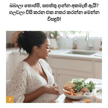
බබාලා තොප්පි, සපත්තු දාන්න අකමැති ඇයි?
ගලවලා විසි කරන එක නතර කරන්න මෙන්න
විසඳුම්!