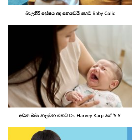
බාලගිරි දෝෂය අද නෙවෙයි හෙට Baby Colic
අඬන බබා නලවන එකට Dr. Harvey Karp ගේ ‘5 S’