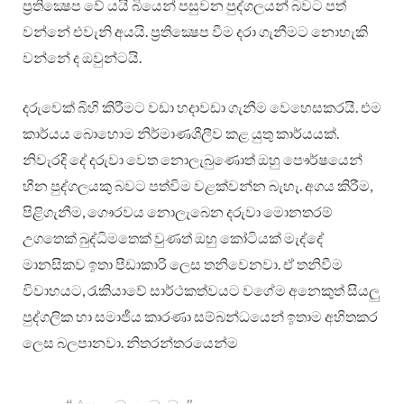
ප්‍රතික්‍ෂෙප වේ යයි බියෙන් පසුවන පුද්ගලයන් බවට පත්
වන්නේ එවැනි අයයි. ප්‍රතික්‍ෂෙප වීම දරා ගැනීමට නොහැකි
වන්නේ ද ඔවුන්ටයි.
දරුවෙක් බිහි කිරීමට වඩා හදාවඩා ගැනීම වෙහෙසකරයි. එම
කාර්යය බොහොම නිර්මාණශීලීව කළ යුතු කාර්යයක්.
නිවැරදි දේ දරුවා වෙත නොලැබුණොත් ඔහු පෞර්ෂයෙන්
හීන පුද්ගලයකු බවට පත්විම වළක්වන්න බැහැ. අගය කිරීම,
පිළිගැනීම, ගෞරවය නොලැබෙන දරුවා මොනතරම්
උගතෙක් බුද්ධිමතෙක් වුණත් ඔහු කෝටියක් මැද්දේ
මානසිකව ඉතා පීඩාකාරි ලෙස තනිවෙනවා. ඒ තනිවීම
විවාහයට, රැකියාවේ සාර්ථකත්වයට වගේම අනෙකුත් සියලු
පුද්ගලික හා සමාජීය කාරණා සම්බන්ධයෙන් ඉතාම අහිතකර
ලෙස බලපානවා. නිතරන්තරයෙන්ම