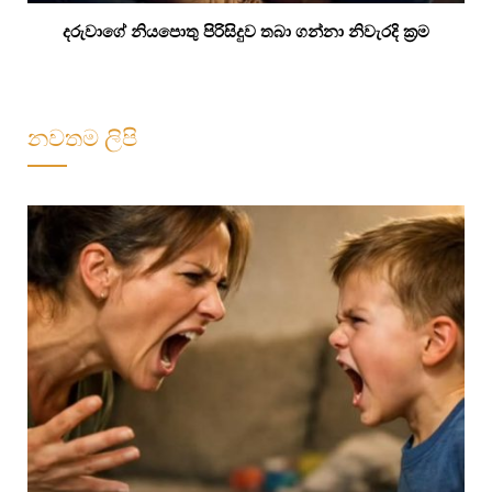
දරුවාගේ නියපොතු පිරිසිදුව තබා ගන්නා නිවැරදි ක්‍රම
නවතම ලිපි