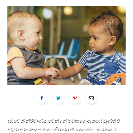
දරුවෙක් නිර්මාණය වෙන්නේ මවකගේ ඇකයේ වුණත් ඒ
දරුවා දවසක සමාජයට නිරාවරණය වෙනවා. සමාජයට