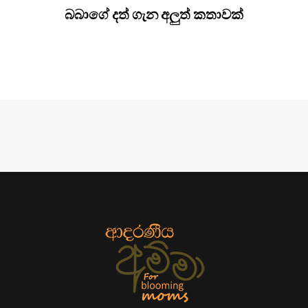
බබාගේ දත් ගැන අලුත් කතාවක්