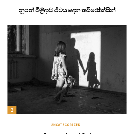
නූපන් බිළිඳාට ජීවය දෙන තයිරෝක්සින්
UNCATEGORIZED