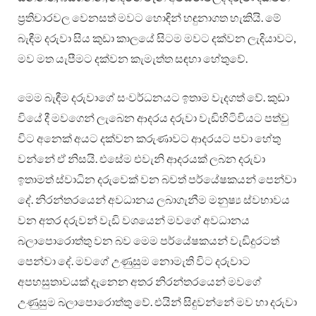
ප්‍රතිචාරවල වෙනසත් මවට හොඳින් හඳුනාගත හැකියි. මේ
බැඳීම දරුවා සිය කුඩා කාලයේ සිටම මවට දක්වන ලැදියාවට,
මව මත යැපීමට දක්වන කැමැත්ත සඳහා හේතුවේ.
මෙම බැඳීම දරුවාගේ සංවර්ධනයට ඉතාම වැදගත් වේ. කුඩා
වියේ දී මවගෙන් ලැබෙන ආදරය දරුවා වැඩිහිටිවියට පත්වු
විට අනෙක් අයට දක්වන කරුණාවට ආදරයට පවා හේතු
වන්නේ ඒ නිසයි. එසේම එවැනි ආදරයක් ලබන දරුවා
ඉතාමත් ස්වාධින දරුවෙක් වන බවත් පර්යේෂකයන් පෙන්වා
දේ. නිරන්තරයෙන් අවධානය ලබාගැනීම මනුෂ්‍ය ස්වභාවය
වන අතර දරුවන් වැඩි වශයෙන් මවගේ අවධානය
බලාපොරොත්තු වන බව මෙම පර්යේෂකයන් වැඩිදුරටත්
පෙන්වා දේ. මවගේ උණුසුම නොමැති විට දරුවාට
අපහසුතාවයක් දැනෙන අතර නිරන්තරයෙන් මවගේ
උණුසුම බලාපොරොත්තු වේ. එයින් සිදුවන්නේ මව හා දරුවා