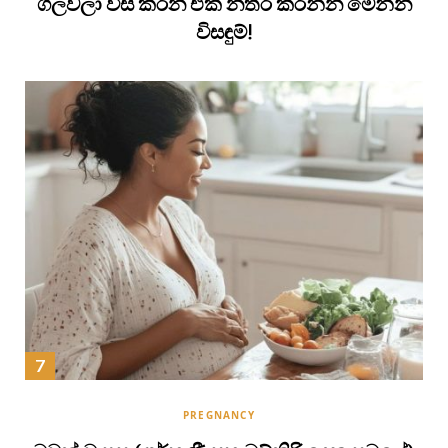
ගලවලා විසි කරන එක නතර කරන්න මෙන්න
විසඳුම්!
PREGNANCY