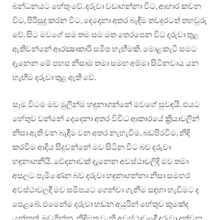
බන්ධනයට හේතු වේ. දරුවා වඩාගන්නා විට, ආහාර කවන
විට, පිරිසුදු කරන විට, දෙදෙනා අතර බැඳීම තවදුරටත් තහවුරු
වේ. සිට මවගේ සම තම සම මත තෙරපෙන විට දරුවා තුළ
ඇතිවන්නේ ආරක්‍ෂාකාරි සමීප හැඟීමකි. මොළකැටි සමට
දැනෙන මේ පහස නිසාම තමා සමඟ අම්මා සිටිනවාය යන
හැඟීම දරුවා තුළ ඇති වේ.
සෑම විටම මව මුලින්ම හඳුනාගන්නේ මවගේ සුවඳයි. එයට
හේතුව වන්නේ දෙදෙනා අතර විවිධ ආකාරයේ ක්‍රියාවලින්
නිසා ඇති වන බැඳීම වන අතර නැහැවීම, බඩපිරවීම, නිදි
කරවීම ආදිය සිදුවන්නේ මව සිටින විට බව දරුවා
හඳුනාගනියි. වේදනාවක් දැනෙන අවස්ථාවලිදි මව තමා
අසලට පැමිණෙන බව දරුවා හඳුනාගන්නා නිසා සමහර
අවස්ථාවලදී මව සමීපයට ගෙන්වා ගැනීම සඳහා හැඩිමට ද
පෙළබේ. එමෙන්ම දරුවා හඬන අයුරින් හේතුව කුමක්ද
යන්නත්, බඩගින්න, නිදිමත වැනි අවස්ථාවලදී දරුවා දක්වන