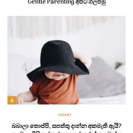
Gentle Parenting අපිට ගලපමු
INFANT
බබාලා තොප්පි, සපත්තු දාන්න අකමැති ඇයි?