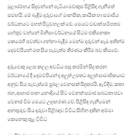
මූලාරම්භය සිදුවන්නේ පැටියා මව්කුස පිළිසිඳ ගැනීමත්
සමඟයි. මේ බැඳීම දරුවාගේ මානසික, කායික හා සමාජීය
වර්ධනයට මහත් පිටුවහලක් වේ. මෙයට වඩාත් සමීපතම
හේතුව වන්නේ මිනිසා වර්ධනයේ සිටම එකිනෙකා
කෙරෙහි පවත්වා ගන්නා බැඳීම මෙන්ම දරුවන් සෑම අතින්ම
දෙමව්පියන් මත සිය පැවැත්ම තීරණය කිරීම බව කියවේ.
දරුවෙකු ලෙස කලල අවධිය පසු කරමින් සිදු කරන
වර්ධනයේ දී දෙමව්පියන් ද අලුත් උපතට අලුත් සාමාජීකයාට
අනුව සිය පැවැත්මේ ප්‍රබල වෙනසක් සිදුකරයි. ඇවිදීම, කතා
බහ, ආහාර පාන යනාදියේ සිට වෙනත් සමාජ සබධතා පවා
වෙනස් වීම මෙයට උදාහරණ වේ. පිළිසිඳ ගැනීමෙන්
අනතුරුව සිය දරුවා පිළිබඳව විවිධ සිහින දකින අම්මා
කෙනෙකු තුළ විවිධ