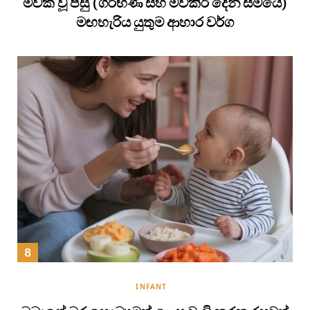
මවක් වූ පසු (ගර්භණී සහ මව්කිරි දෙන සමයේ)
මඟහැරිය යුතුම ආහාර වර්ග
INFANT