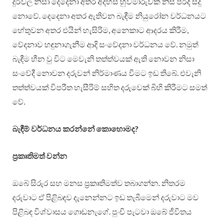
දුර්වල නිසා දෙදෙනා අතර අදහස් හුවමාරුවක් නිසි පරිදි සිදු
නොවේ. දෙදෙනා අතර ඇතිවන බැඳීම නියුරෝන වර්ධනයට
හේතුවන අතර එයින් හැසිරිම, අනෙකාට ආදරය කිරීම,
වේදනාව හඳුනාගැනීම ආදි සංවේදනා වර්ධනය වේ. නමුත්
බැඳීම හීන වු විට මෙවැනි තත්ත්වයක් ඇති නොවන නිසා
සංවේදී නොවන දරුවන් නිර්මාණය වීමට ඉඩ තිබේ. එවැනි
තත්ත්වයක් විපරීත හැසීරිම් සහිත දරුවෙක් බිහි කිරීමට සමත්
වේ.
බැඳීම් වර්ධනය කරන්නේ කොහොමද?
ප්‍රකෘතිමත් වන්න
ඔබේ සිරුර සහ මනස ප්‍රකෘතිමත්ව තබාගන්න. නිතරම
දරුවාට ඒ පිළිබඳව දැනෙන්නට ඉඩ තැබීමෙන් දරුවාට මව
පිළිබඳ විශ්වාසය ගොඩනැගේ. පුංචි පැටවා ඔබේ ජීවිතය