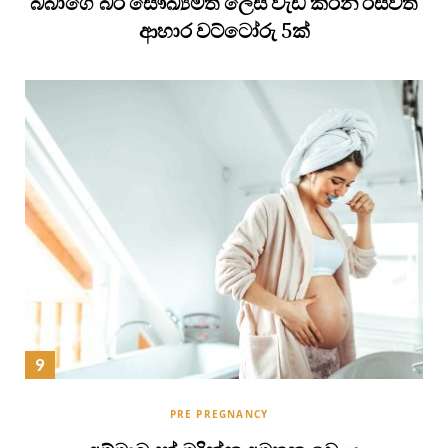
බබාගේ බර සෞඛ්‍යමත් ලෙස වැඩි කරන රසවත්
ආහාර වට්ටෝරු 5ක්
PRE PREGNANCY