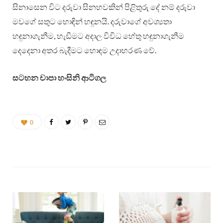
සිනාසෙන විට දරුවා සිනහවකින් පිළිතුරු දේ නම් දරුවා
මවගේ සතුට හොඳින් හඳුනයි. දරුවාගේ අවශ්‍යතා
හඳුනාගැනීම, හැඩීමට අදාල විවිධ හේතු හඳුනාගැනීම
දෙදෙනා අතර බැදීමට හොඳම උදාහරණ වේ.
සටහන චාපා හංසිනි ආටිගල
0