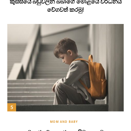
කුස්සියේ බඩුවලින් බබාගේ මොළයේ වර්ධනය
වේගවත් කරමු!
MOM AND BABY