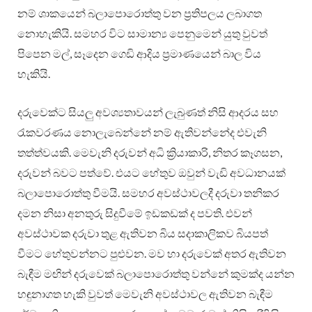
නම් ශාකයෙන් බලාපොරොත්තු වන ප්‍රතිපලය ලබාගත
නොහැකියි. සමහර විට සාමාන්‍ය පෙනුමෙන් යුතු වුවත්
පිපෙන මල්, සෑදෙන ගෙඩි ආදිය ප්‍රමාණයෙන් බාල විය
හැකියි.
දරුවෙක්ට සියලු අවශ්‍යතාවයන් ලැබුණත් නිසි ආදරය සහ
රැකවරණය නොලැබෙන්නේ නම් ඇතිවන්නේද එවැනි
තත්ත්වයකි. මෙවැනි දරුවන් අධි ක්‍රියාකාරි, නිතර කෑගසන,
දරුවන් බවට පත්වේ. එයට හේතුව ඔවුන් වැඩි අවධානයක්
බලාපොරොත්තු වීමයි. සමහර අවස්ථාවලදී දරුවා තනිකර
දමන නිසා අනතුරු සිදුවීමේ ඉඩකඩක් ද පවති. එවන්
අවස්ථාවක දරුවා තුළ ඇතිවන බිය සදාකාලිකව බියපත්
වීමට හේතුවන්නට පුළුවන. මව හා දරුවෙක් අතර ඇතිවන
බැඳීම මඟින් දරුවෙක් බලාපොරොත්තු වන්නේ කුමක්ද යන්න
හඳුනාගත හැකි වුවත් මෙවැනි අවස්ථාවල ඇතිවන බැඳීම