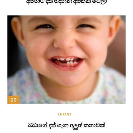
අම්මාට දත් මදින්න අමතක වෙලා
INFANT
බබාගේ දත් ගැන අලුත් කතාවක්