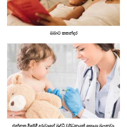
බබාට කතන්දර
එන්නත දීමේදී දරුවාගේ බුද්ධි වර්ධනයත් සොයා බලනවා.