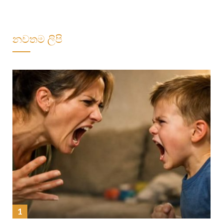
නවතම ලිපි