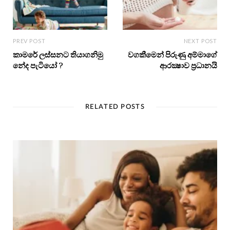
PREV POST
NEXT POST
කාමරේ ලස්සනට තියාගනිමු
වගකීමෙන් පිරුණු අම්මාගේ
නේද පැටියෝ ?
ආරක්‍ෂාව ප්‍රධානයි
RELATED POSTS