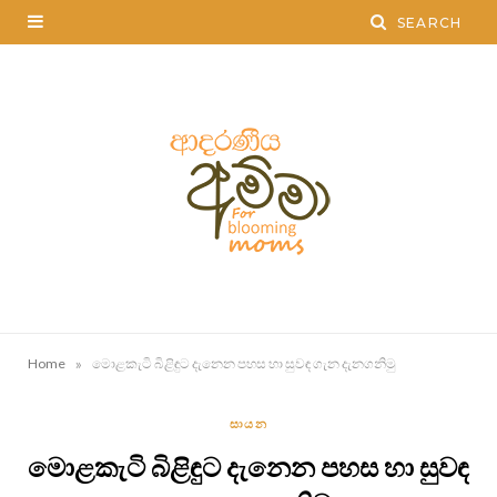
»
Home
මොළකැටි බිළිඳුට දැනෙන පහස හා සුවඳ ගැන දැනගනිමු
සායන
මොළකැටි බිළිඳුට දැනෙන පහස හා සුවඳ