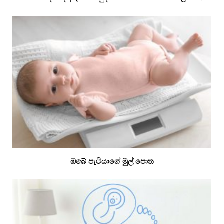
ඔබේ පැටියාගේ මුල් පොත