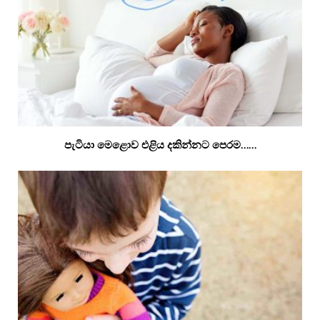
පැටියා මෙළොව එළිය දකින්නට පෙරම……