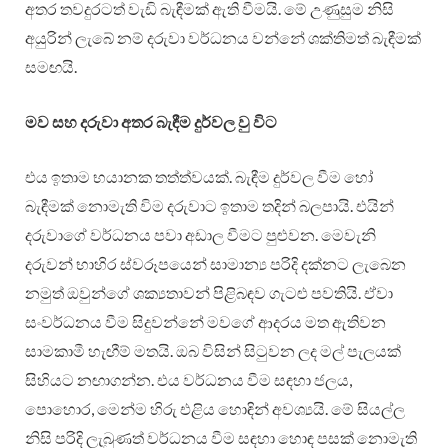
අතර තවදුරටත් වැඩි බැඳීමක් ඇති වීමයි. මේ උණුසුම නිසි
අයුරින් ලැබේ නම් දරුවා වර්ධනය වන්නේ ශක්තිමත් බැඳීමක්
සමඟයි.
මව සහ දරුවා අතර බැඳීම දුර්වල වු විට
එය ඉතාම භයානක තත්ත්වයක්. බැඳීම දුර්වල වීම හෝ
බැඳීමක් නොමැති විම දරුවාට ඉතාම තදින් බලපායි. එයින්
දරුවාගේ වර්ධනය පවා අඩාල වීමට පුළුවන. මෙවැනි
දරුවන් භාහිර ස්වරූපයෙන් සාමාන්‍ය පරිදි දක්නට ලැබෙන
නමුත් ඔවුන්ගේ ශක්‍යතාවන් පිළිබඳව ගැටළු පවතියි. ඒවා
සංවර්ධනය වීම සිදුවන්නේ මවගේ ආදරය මත ඇතිවන
සාමකාමී හැඟීම් මතයි. ඔබ විසින් සිටුවන ලද මල් පැලයක්
සිහියට නඟාගන්න. එය වර්ධනය වීම සඳහා ජලය,
පොහොර, මෙන්ම හිරු එළිය හොඳින් අවශ්‍යයි. මේ සියල්ල
නිසි පරිදි ලැබුණත් වර්ධනය වීම සඳහා හොඳ පසක් නොමැති