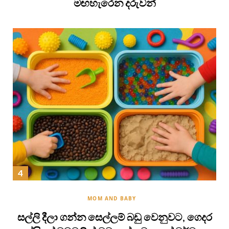
මඟහැරෙන දරුවන්
MOM AND BABY
සල්ලි දීලා ගන්න සෙල්ලම් බඩු වෙනුවට, ගෙදර