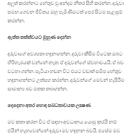
අලුත් කරන්නට හේතුව වු අන්දම නිතර සිහි කරන්න. දරුවා
සමඟ ගෙවන ජීවිතය ඔහු පැමිණිමටත් පෙර සිටම සැලසුම්
කරන්න.
ඇත්ත තත්ත්වයට මුහුණ දෙන්න
දරුවාගේ අවශ්‍යතා හඳුනාගන්න. දරුවා කිසිම විටෙක ඔබට
හිරිහැරයක් වන්නේ නැත. ඒ දරුවන්ගේ ස්වභාවයයි. ඒ බව
වටහා ගන්න. පැටියා හඬන විට එයට වඩාත් සමීප හේතුව
හඳුනාගන්නට උත්සහ කරන්න. දරුවන්ගේ මෙවන් හැසිරීම
සාමාන්‍ය බව මතක තබාගන්න.
දෙදෙනා අතර හොඳ සබධතාවයක ලක්‍ෂණ
මව කතා කරන විට ඒ සඳහා අවධානය යොමු කරයි නම්
එයින් හැඟවෙන්නේ දරුවා මව හඳුනන බවයි. එසේම මව