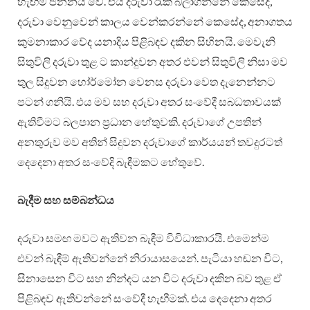
හැඟීම් ජනනය වේ. එය දරුවා රැක බලාගන්නේ කෙසේද,
දරුවා වෙනුවෙන් කාලය වෙන්කරන්නේ කෙසේද, අනාගතය
කුමනාකාර වේද යනාදිය පිළිබඳව දකින සිහිනයි. මෙවැනි
සිතුවිලි දරුවා තුළ ට කාන්දුවන අතර එවන් සිතුවිලි නිසා මව
තුල සිදුවන හෝර්මෝන වෙනස දරුවා වෙත දැනෙන්නට
පටන් ගනියි. එය මව සහ දරුවා අතර සංවේදී සබධතාවයක්
ඇතිවීමට බලපාන ප්‍රධාන හේතුවකි. දරුවාගේ උපතින්
අනතුරුව මව අතින් සිදුවන දරුවාගේ කාර්යයන් තවදුරටත්
දෙදෙනා අතර සංවේදි බැඳීමකට හේතුවේ.
බැදීම සහ සම්බන්ධය
දරුවා සමඟ මවට ඇතිවන බැඳීම විවිධාකාරයි. එමෙන්ම
එවන් බැඳීම් ඇතිවන්නේ නිරායාසයෙන්. පැටියා හඬන විට,
සිනාසෙන විට සහ නින්දට යන විට දරුවා දකින බව තුළ ඒ
පිළිබඳව ඇතිවන්නේ සංවේදී හැඟීමක්. එය දෙදෙනා අතර