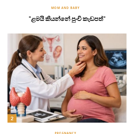
MOM AND BABY
“ළමයි කියන්නේ පුංචි කැඩපත්”
PREGNANCY