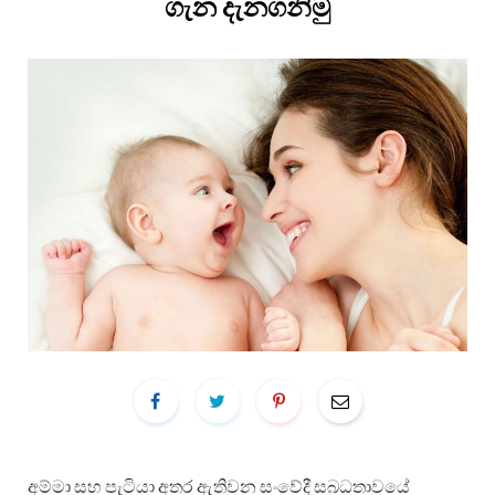
ගැන දැනගනිමු
අම්මා සහ පැටියා අතර ඇතිවන සංවේදී සබධතාවයේ