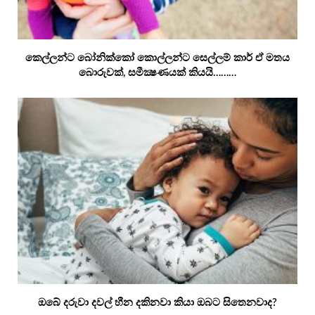
කෙල්ලන්ට බෝනික්කෝ කොල්ලන්ට සෙල්ලම් කාර් ඒ මතය
බොරුවක්, සමීක්‍ෂණයක් කියයි………
ඔබේ දරුවා දවල් හීන දකිනවා කියා ඔබට සිතෙනවාද?