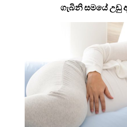
ගැබිනි සමයේ උඩු