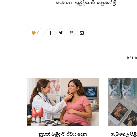
සටහන කුමුදිකා ඩී. සපුතන්ත්‍රි
0
REL
නූපන් බිළිඳාට ජීවය දෙන
ගැබ්ගෙල පිළි