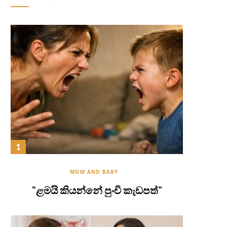
MOM AND BABY
“ළමයි කියන්නේ පුංචි කැඩපත්”