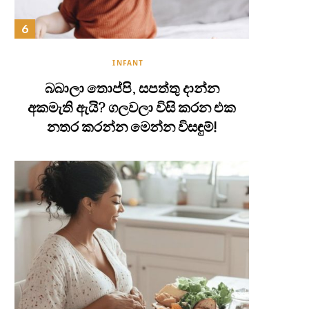
INFANT
බබාලා තොප්පි, සපත්තු දාන්න
අකමැති ඇයි? ගලවලා විසි කරන එක
නතර කරන්න මෙන්න විසඳුම්!