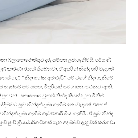
ා බලාපොරොත්තුව දරු සම්පත ලබාගැනීමයි. ගර්භණී
ු කාරණා රැසක් තිබෙනවා. ඒ අතරින් නින්ද හරි වැදගත්
ත් නෑ.”‍, ”‍ නිදා ගන්න අමාරුයි”‍ මේ වගේ නිදා ගැනීමේ
ම නැත්තම් මව සමඟ, මිතුරියක් සමග කතා කරනවා ඇති.
ුළුවන් . කොහොම වුනත් නින්ද කියන්fුන මිනිස්
යේදී මවට සුව නින්දක් ලබා ගැනීම ඉතා වැදගත්. එහෙත්
ින්දක් ලබා ගැනීම ගැටළුකාරී විය හැකියි . ඒ සුව නින්ද
ි පුංචි ක්‍රියාමාර්ග ටිකක් ගැන අද ඔබව දැනුවත් කරනවා