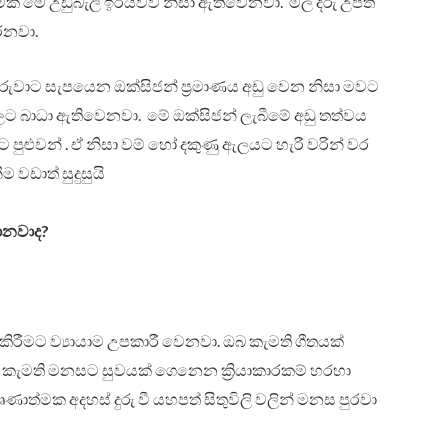
් මේ උඩුබැලි ඉරියව්ව නිසා ඇතිවෙනවා. මල දරු උපත්
රනවා.
දරුවාට සැපයෙන ඔක්සිජන් ප්‍රමාණය අඩු වෙන නිසා මවට
ට බාධා ඇතිවෙනවා. මේ ඔක්සිජන් ලැබීමේ අඩු තත්වය
ුළුවන් . ඒ නිසා වම් හෝ දකුණු ඇලයට හැරී වරින් වර
 වඩාත් සුදුසුයි
ොනවාද?
කිරීමට ව්‍යායාම උපකාරී වෙනවා. ඔබ කැමති ගීතයක්
 කැමති මනසට සුවයක් ගෙනෙන ක්‍රියාකාරකම් හරහා
ාත්මක අදහස් දුරු වී යහපත් සිතුවිලි වලින් මනස පුරවා