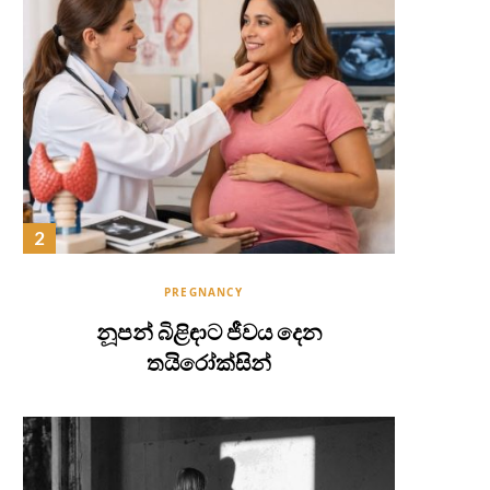
PREGNANCY
නූපන් බිළිඳාට ජීවය දෙන
තයිරෝක්සින්