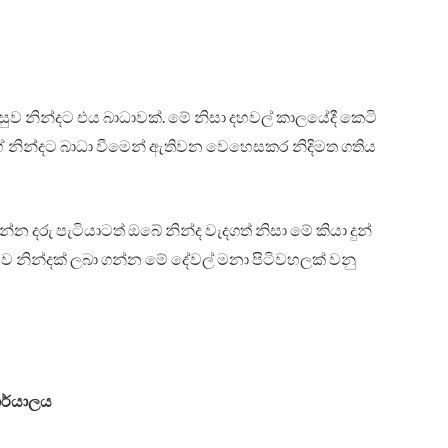
 සුව නින්දට එය බාධාවක්. මේ නිසා දහවල් කාලයේදී කෙටි
බගේ නින්දට බාධා වීමෙන් ඇතිවන වෙහෙසකර නිදිමත ගතිය
 දරු පැටියාටත් ඔබේ නින්ද වැදගත් නිසා මේ කියා දුන්
 සුව නින්දක් ලබා ගන්න මේ දේවල් මනා පිටිවහලක් වනු
ාර්යාලය