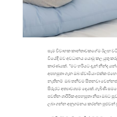
සෑම විවාහක කාන්තාවකගේම ඊලඟ වටින
වියේදී මව අවධානය යොමු කල යුතු කරුණ
කාරණයක්. ”‍මට හරියට දැන් නින්ද යන්නෙ
අපහසුතා ගැන ඔබ ස්වාමියා එක්ක එහෙ
නැතිනම් ඔබ තනිවම සිතනවා වෙන්නත් ප
සිරුරට අත්‍යාවශ්‍යම දෙයක්. ගැබිණි සම
පවතින ශාරීරික අපහසුතා නිසා ඔබට සුව න
ලබා ගන්න අනුගමනය කරන්න පුළුවන් පුංච