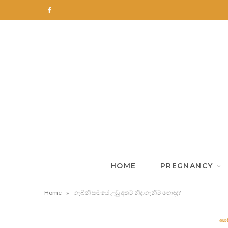
F
a
c
e
b
o
o
k
HOME
PREGNANCY
»
Home
ගැබිනි සමයේ උඩු අතට නිදාගැනීම හොඳද?
වෛ