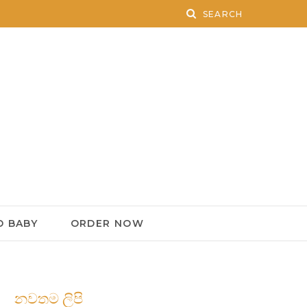
 BABY
ORDER NOW
නවතම ලිපි