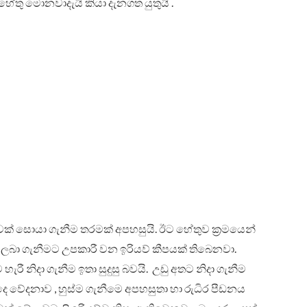
ේතු මොනවාදැයි කියා දැනගත යුතුයි .
ව්වක් සොයා ගැනීම තරමක් අපහසුයි. ඊට හේතුව ක්‍රමයෙන්
් ලබා ගැනීමට උපකාරී වන ඉරියව් කීපයක් තිබෙනවා.
ී නිදා ගැනීම ඉතා සුදුසු බවයි. උඩු අතට නිදා ගැනීම
ෙ වේදනාව , හුස්ම ගැනීමෙ අපහසුතා හා රුධිර පීඩනය