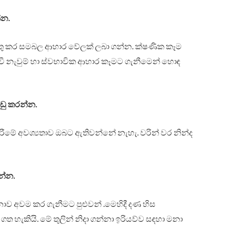
්න.
කතු කර සමබල ආහාර වේලක් ලබා ගන්න. ක්ෂණික කෑම
ත් වී නැවුම් හා ස්වභාවික ආහාර කෑමට ගැනීමෙන් හොඳ
අඩු කරන්න.
‍රා කිරීමේ අවශ්‍යතාව ඔබට ඇතිවන්නේ නැහැ. වරින් වර නින්ද
න්න.
 අවම කර ගැනීමට පුළුවන් .මෙහිදී දණ හිස
 ගත හැකියි. මේ තුලින් නිදා ගන්නා ඉරියව්ව සඳහා මනා