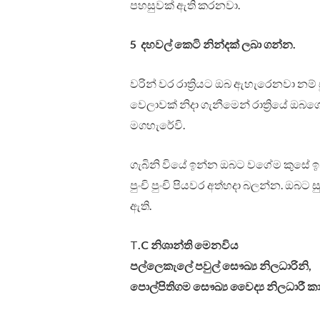
පහසුවක් ඇති කරනවා.
5 දහවල් කෙටි නින්දක් ලබා ගන්න.
වරින් වර රාත්‍රියට ඔබ ඇහැරෙනවා නම්
වෙලාවක් නිදා ගැනීමෙන් රාත්‍රියේ ඔ
මගහැරේවි.
ගැබිනි වියේ ඉන්න ඔබට වගේම කුසේ ඉන්න
පුංචි පුංචි පියවර අත්හදා බලන්න. ඔබට
ඇති.
T
.C නිශාන්ති මෙනවිය
පල්ලෙකැලේ පවුල් සෞඛ්‍ය නිලධාරිනි,
පොල්පිතිගම සෞඛ්‍ය වෛද්‍ය නිලධාරී ක