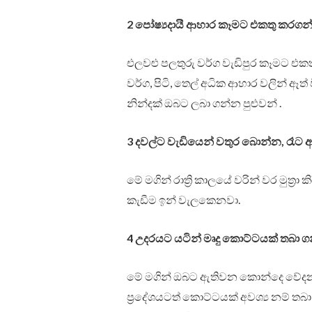
2 පෝෂ්‍යදායී ආහාර කෑමට එකතු කරගන
එලවළු පලතුරු වර්ග වැඩිපුර කෑමට එ
වර්ග, පිටි, තෙල් අධික ආහාර වලින් ඈ
නින්දක් ඔබට ලබා ගන්න පුළුවන් .
3 දවල්ට වැඩියෙන් වතුර බොන්න, රෑට 
මේ මගින් රාත්‍රි කා⁣ලයේ වරින් වර මුත්
කැඩීම ඉන් වැලකෙනවා.
4 උදරයට යටින් මෘදු කොට්ටයක් තබා ග
මේ මගින් ඔබට ඇතිවන කොන්දෙ වේදනාව
ප්‍රදේශයටත් කොට්ටයක් අවශ්‍ය නම් තබා