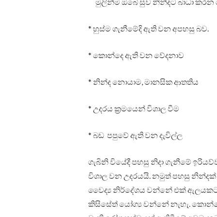
මුලින්ම ඔබේ සුව නින්දට බාධා කරන හ
* හුස්ම ගැනීමේදි ඇති වන අපහසු බව.
* කොන්දෙ ඇති වන වේදනාව
* නින්ද නොයාම, මානසික ආතතිය
* උදරය ක්‍රමයෙන් විශාල වීම
* බඩ පපුවේ ඇති වන දැවිල්ල
ගැබිනි වියේදී පහසු නිදා ගැනීමේ ඉරිය
විශාල වන උදරයයි. නමුත් පහසු නින්දක
වෛද්‍ය නිර්දේශය වන්නේ එක් ඇලයකට හැර
කිසිසේත් යෝග්‍ය වන්නේ නැහැ. කොන්ද