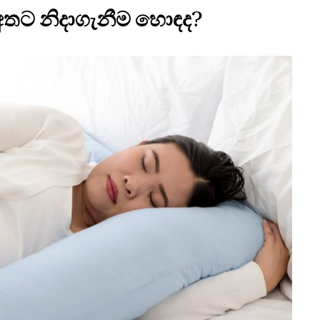
 අතට නිදාගැනීම හොඳද?