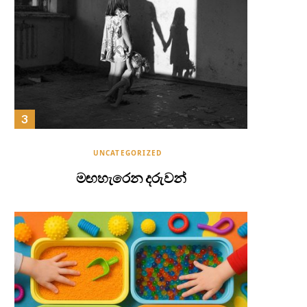
UNCATEGORIZED
මඟහැරෙන දරුවන්