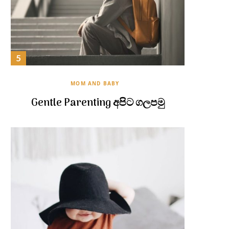
MOM AND BABY
Gentle Parenting අපිට ගලපමු