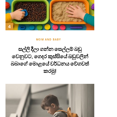
MOM AND BABY
සල්ලි දීලා ගන්න සෙල්ලම් බඩු
වෙනුවට, ගෙදර කුස්සියේ බඩුවලින්
බබාගේ මොළයේ වර්ධනය වේගවත්
කරමු!