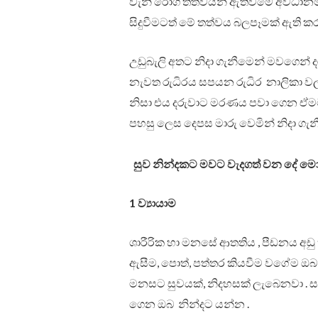
වැනි රෝග තත්වයන් ඇතිවීමේ අවධානමක
සිදුවීමටත් මේ තත්වය බලපෑමක් ඇති ක
උඩුබැලි අතට නිදා ගැනීමෙන් මවගෙන් 
නැවත රුධිරය සපයන රුධිර නාලිකා වල
නිසා එය දරුවාට මරණය පවා ගෙන ඒමට ප
පහසු ලෙස දෙපස මාරු වෙමින් නිදා ගැනීම
සුව නින්දකට මවට වැදගත් වන දේ ම
1 ව්‍යායාම
ශාරීරික හා මනසේ ආතතිය , පීඩනය අඩු 
ඇසීම, පොත්, පත්තර කියවීම වගේම ඔබ
මනසට සුවයක්, නිදහසක් ලැබෙනවා . සෘණ
ගෙන ඔබ නින්දට යන්න .