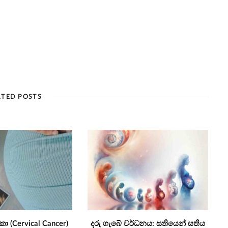
ATED POSTS
කා (Cervical Cancer)
දරු ගැබේ වර්ධනය: සතියෙන් සතිය