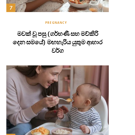
PREGNANCY
මවක් වූ පසු (ගර්භණී සහ මව්කිරි
දෙන සමයේ) මඟහැරිය යුතුම ආහාර
වර්ග