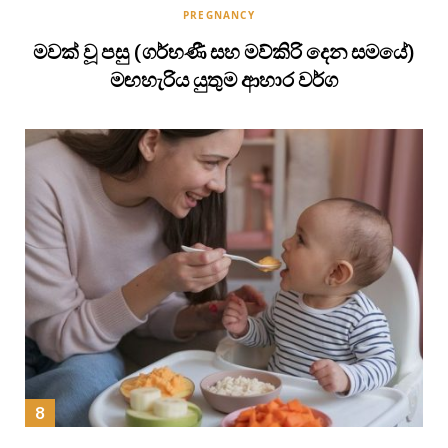
PREGNANCY
මවක් වූ පසු (ගර්භණී සහ මව්කිරි දෙන සමයේ)
මඟහැරිය යුතුම ආහාර වර්ග