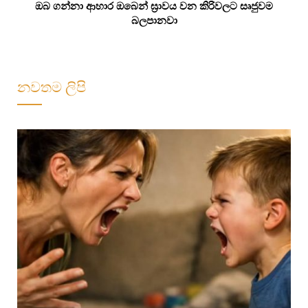
ඔබ ගන්නා ආහාර ඔබෙන් ඝ්‍රාවය වන කිරිවලට සෘජුවම
බලපානවා
නවතම ලිපි