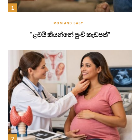
MOM AND BABY
“ළමයි කියන්නේ පුංචි කැඩපත්”