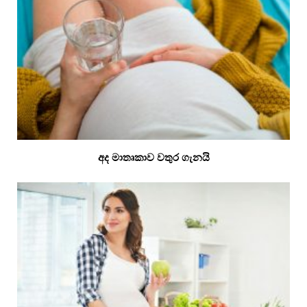
අද මාතෘකාව වතුර ගැනයි