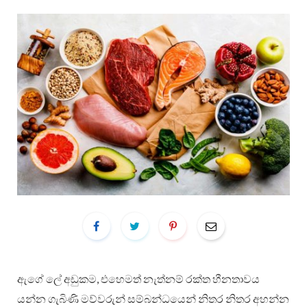
ඇගේ ලේ අඩුකම, එහෙමත් නැත්නම් රක්ත හීනතාවය
යන්න ගැබිණි මව්වරුන් සම්බන්ධයෙන් නිතර නිතර අහන්න