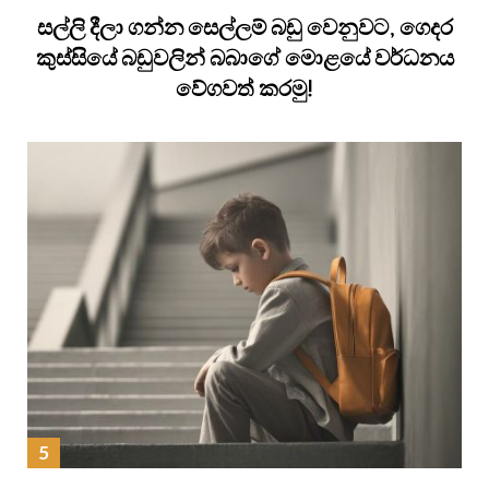
සල්ලි දීලා ගන්න සෙල්ලම් බඩු වෙනුවට, ගෙදර
කුස්සියේ බඩුවලින් බබාගේ මොළයේ වර්ධනය
වේගවත් කරමු!