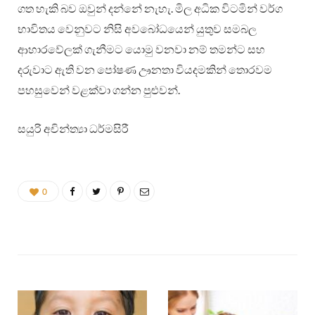
ගත හැකි බව ඔවුන් දන්නේ නැහැ. මිල අධික විටමින් වර්ග
භාවිතය වෙනුවට නිසි අවබෝධයෙන් යුතුව සමබල
ආහාරවේලක් ගැනීමට යොමු වනවා නම් තමන්ට සහ
දරුවාට ඇති වන පෝෂණ ඌනතා වියදමකින් තොරවම
පහසුවෙන් වළක්වා ගන්න පුළුවන්.
සයුරි අචින්ත්‍යා ධර්මසිරී
0