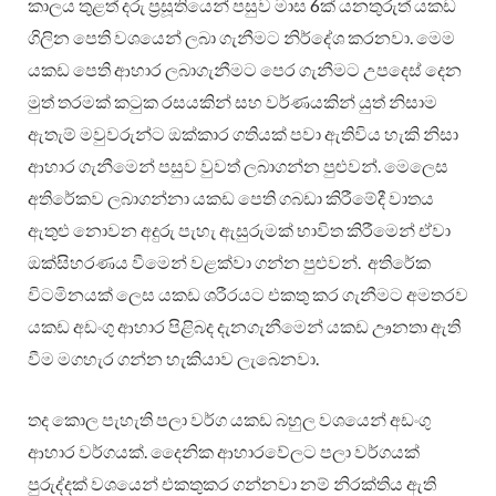
කාලය තුළත් දරු ප‍්‍රසූතියෙන් පසුව මාස 6ක් යනතුරුත් යකඩ
ගිලින පෙති වශයෙන් ලබා ගැනීමට නිර්දේශ කරනවා. මෙම
යකඩ පෙති ආහාර ලබාගැනීමට පෙර ගැනීමට උපදෙස් දෙන
මුත් තරමක් කටුක රසයකින් සහ වර්ණයකින් යුත් නිසාම
ඇතැම් මවුවරුන්ට ඔක්කාර ගතියක් පවා ඇතිවිය හැකි නිසා
ආහාර ගැනීමෙන් පසුව වුවත් ලබාගන්න පුළුවන්. මෙලෙස
අතිරේකව ලබාගන්නා යකඩ පෙති ගබඩා කිරීමේදී වාතය
ඇතුළු නොවන අදුරු පැහැ ඇසුරුමක් භාවිත කිරීමෙන් ඒවා
ඔක්සිහරණය වීමෙන් වළක්වා ගන්න පුළුවන්. අතිරේක
විටමිනයක් ලෙස යකඩ ශරීරයට එකතු කර ගැනීමට අමතරව
යකඩ අඩංගු ආහාර පිළිබද දැනගැනීමෙන් යකඩ ඌනතා ඇති
වීම මගහැර ගන්න හැකියාව ලැබෙනවා.
තද කොල පැහැති පලා වර්ග යකඩ බහුල වශයෙන් අඩංගු
ආහාර වර්ගයක්. දෛනික ආහාරවේලට පලා වර්ගයක්
පුරුද්දක් වශයෙන් එකතුකර ගන්නවා නම් නිරක්තිය ඇති