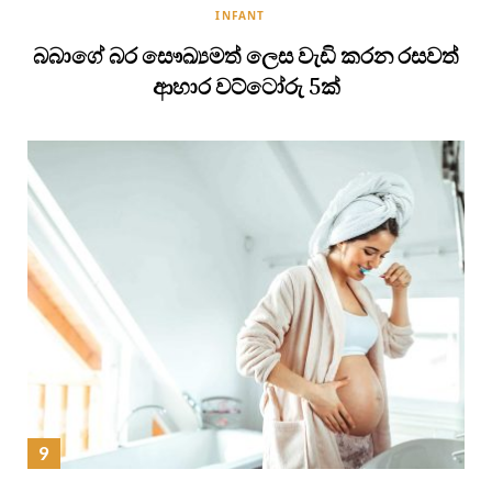
INFANT
බබාගේ බර සෞඛ්‍යමත් ලෙස වැඩි කරන රසවත්
ආහාර වට්ටෝරු 5ක්