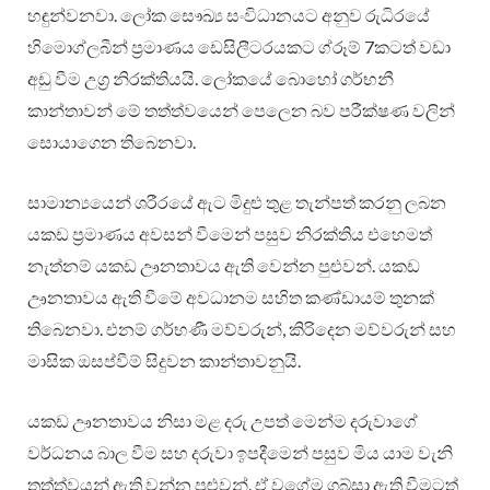
හඳුන්වනවා. ලෝක සෞඛ්‍ය සංවිධානයට අනුව රුධිරයේ
හිමොග්ලබීන් ප‍්‍රමාණය ඩෙසිලීටරයකට ග්රූම් 7කටත් වඩා
අඩු වීම උග‍්‍ර නිරක්තියයි. ලෝකයේ බොහෝ ගර්භනී
කාන්තාවන් මේ තත්ත්වයෙන් පෙලෙන බව පරීක්ෂණ වලින්
සොයාගෙන තිබෙනවා.
සාමාන්‍යයෙන් ශරීරයේ ඇට මිදුළු තුළ තැන්පත් කරනු ලබන
යකඩ ප‍්‍රමාණය අවසන් වීමෙන් පසුව නිරක්තිය එහෙමත්
නැත්නම් යකඩ ඌනතාවය ඇති වෙන්න පුළුවන්. යකඩ
ඌනතාවය ඇති වීමේ අවධානම සහිත කණ්ඩායම් තුනක්
තිබෙනවා. එනම් ගර්භණී මව්වරුන්, කිරිදෙන මව්වරුන් සහ
මාසික ඔසප්වීම් සිදුවන කාන්තාවනුයි.
යකඩ ඌනතාවය නිසා මළ දරු උපත් මෙන්ම දරුවාගේ
වර්ධනය බාල වීම සහ දරුවා ඉපදීමෙන් පසුව මිය යාම වැනි
තත්ත්වයන් ඇති වන්න පුළුවන්. ඒ වගේම ගබ්සා ඇති වීමටත්