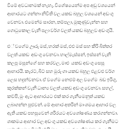
වීමේ අවධානමක් නැහැ. විශේෂයෙන්ම අප අඩු වශයෙන්
ආහාරයට ගන්නා නිවිති වල යකඩ බහුල වශයෙන් අඩංගු
වෙනවා. එමෙන්ම සාරන, තම්පලා, මුකුණුවැන්න සහ
ගොටුකොල වැනි පලා වර්ග වලත් යකඩ බහුලව අඩංගුයි.
එ් වගේම ඌරු මස්, හරක් මස්, එළු මස් සහ කිරි බිත්තර
වලත් යකඩ අඩංගු වෙනවා. හාල්මැස්සන්, ඉස්සන් වැනි
කලපු මසුන්ගේ සහ කරවල, මාළු යකඩ අඩංගු සෙසු
ආහාරයි. කැරට්, බීට් සහ මුරුංගා යකඩ බහුල එළවළු වර්ග
ලෙස හදුන්වනවා. ඒ වගේම නෙළුම් අල වගේම බඩ ඉරිගු,
කුරක්කන් වැනි ධාන්‍ය වලත් යකඩ අඩංගු වෙනවා. සහල්,
කව්පි, මුං ඇට ආහාරයට එක් කර ගැනීමෙනුත් යකඩ
ලබාගන්න පුළුවන්. මේ ආහාර අතරින් මාංශමය ආහාර වල
ඇති යකඩ පහසුවෙන් ශරීරයට අවශෝෂණය කරගන්නවා.
ශාකමය ආහාර වල අඩංගු යකඩ අවශෝෂණය කර ගැනීමට