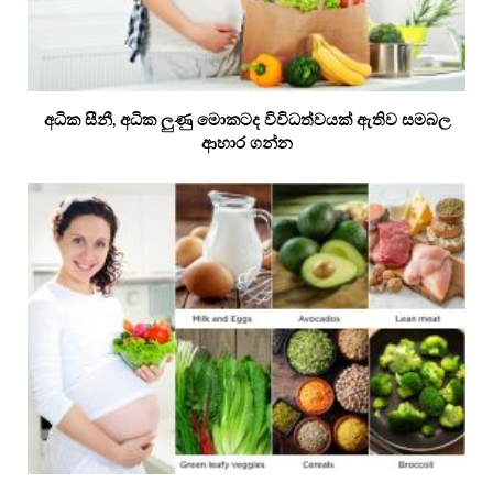
අධික සීනී, අධික ලුණු මොකටද විවිධත්වයක් ඇතිව සමබල
ආහාර ගන්න