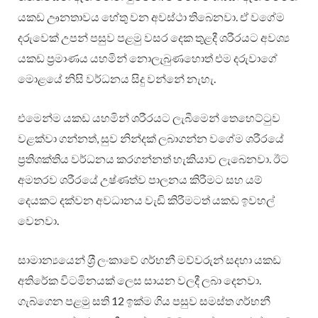
යකඩ ඌනතාවය හේතු වන අවස්ථා තිබෙනවා. ඒ වගේම
දරුවෙක් උපන් පසුව පළමු වසර දෙක තුළදී ශරීරයට අවශ්‍ය
යකඩ ප‍්‍රමාණය යහමින් නොලැබුණහොත් එම දරුවාගේ
මොළයේ නිසි වර්ධනය සිදු වන්නේ නැහැ.
එමෙන්ම යකඩ යහමින් ශරීරයට ලැබීමෙන් තෙහෙට්ටුව
වළක්වා ගන්නත්, සුව නින්දක් ලබාගන්න වගේම ශරීරයේ
ප‍්‍රතිශක්තිය වර්ධනය කරගන්නත් හැකියාව ලැබෙනවා. ඊට
අමතරව ශරීරයේ උෂ්ණත්ව පාලනය කිරීමට සහ යම්
දෙයකට දක්වන අවධානය වැඩි කිරීමටත් යකඩ ඉවහල්
වෙනවා.
සාමාන්‍යයෙන් ශ‍්‍රී ලංකාවේ ගර්භනී මව්වරුන් සදහා යකඩ
අතිරේක විටමිනයක් ලෙස සායන වලදී ලබා දෙනවා.
ගැබ්ගෙන පළමු සති 12 ඉක්ම ගිය පසුව සමස්ත ගර්භනී