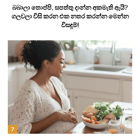
බබාලා තොප්පි, සපත්තු දාන්න අකමැති ඇයි?
ගලවලා විසි කරන එක නතර කරන්න මෙන්න
විසඳුම්!