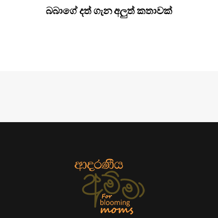
බබාගේ දත් ගැන අලුත් කතාවක්