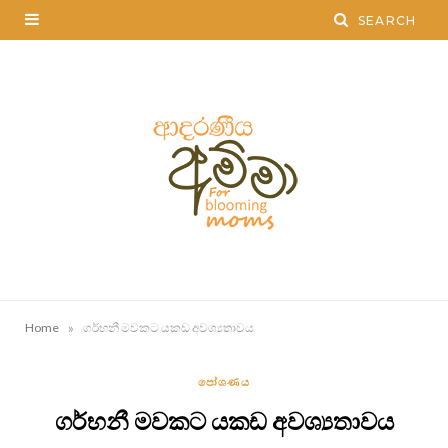
»
Home
ගර්භනී මවකට යකඩ අවශ්‍යතාවය
පෝශණය
ගර්භනී මවකට යකඩ අවශ්‍යතාවය