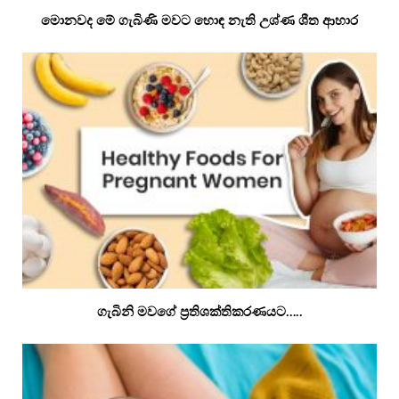
මොනවද මේ ගැබිණි මවට හොඳ නැති උශ්ණ ශීත ආහාර
ගැබිනි මවගේ ප්‍රතිශක්තිකරණයට…..