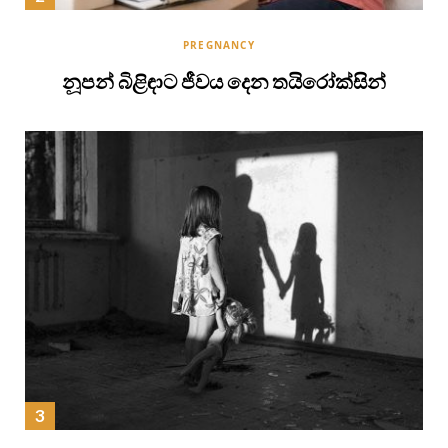
PREGNANCY
නූපන් බිළිඳාට ජීවය දෙන තයිරෝක්සින්