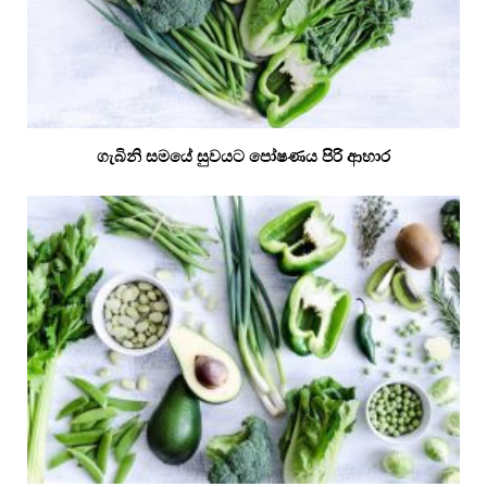
ගැබිනි සමයේ සුවයට පෝෂණය පිරි ආහාර