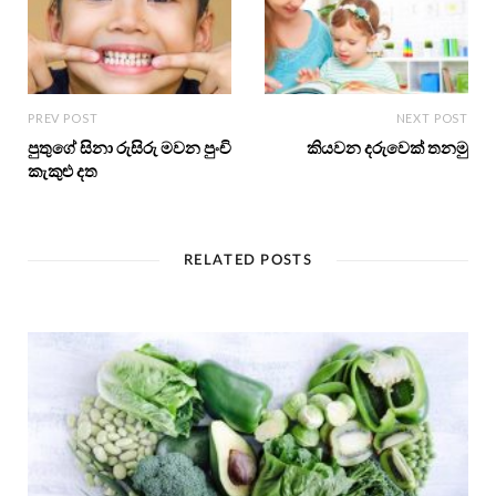
PREV POST
NEXT POST
පුතුගේ සිනා රුසිරු මවන පුංචි
කියවන දරුවෙක් තනමු
කැකුළු දත
RELATED POSTS