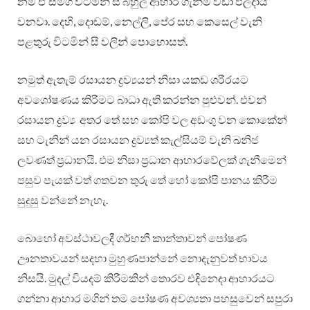
නම් ඒ සමග විටමින් සී බහුල ආහාර ගැනීම වඩා ඵලදායී
වනවා. දෙහි, දොඩම්, නෙල්ලි, පේර සහ කෙසෙල් වැනි
පළතුරු විටමින් සී වලින් පොහොසත්.
නමුත් ඇතැම් රසායන ද්‍රව්‍යයන් නිසා යකඩ ශරීරයට
අවශෝෂණය කිරීමට බාධා ඇති කරන්න පුළුවන්. එවන්
රසායන ද්‍රව්‍ය අතර තේ සහ කෝපි වල අඩංගු වන කොකේන්
සහ ටැනින් යන රසායන ද්‍රව්‍යත් කැල්සියම් වැනි ඛනිජ
ලවණත් ප‍්‍රධානයි. එම නිසා ප‍්‍රධාන ආහාරවේලක් ගැනීමෙන්
පසුව පැයක් වත් ගතවන තුරු තේ හෝ කෝපි පානය කිරීම
සුදුසු වන්නේ නැහැ.
බොහෝ අවස්ථාවලදී ගර්භනී කාන්තාවන් පෝෂණ
ඌනතාවයන් සදහා මුහුණපාන්නේ නොදැනුවත් භාවය
නිසයි. මුදල් වියදම් කිරීමකින් තොරව එදිනෙදා ආහාරයට
ගන්නා ආහාර මගින් තම පෝෂණ අවශ්‍යතා පහසුවෙන් සපුරා