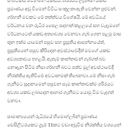
සංඝටකය වෙන්නේ යකඩයි. ශරීරයට ලැබෙන යකඩ
ප‍්‍රමාණය අඩු වීමෙන් විවිධ සංකූලතා ඇති වෙන්න පුළුවන්.
ගර්භනී මවකට මේ තත්ත්වය විශේෂයි. මේ අවධියේ
වර්ධනය වන රුධිර සෛල සදහාත් කළලයේ සහ වැදෑමහේ
වර්ධනයටත් යකඩ අත්‍යාවශ්‍ය වෙනවා. ගැබ් ගෙන පළමු මාස
තුන ඉක්ම යාමෙන් පසුව සහ ප‍්‍රසූතිය ආසන්නයේත්,
ප‍්‍රසූතියෙන් පසුව කිරිදෙන අවස්ථාවේදීත් මවගේ යකඩ
අවශ්‍යතාවය ඉහළයි. ඇතැම් කාන්තාවන් ගැබ්ගත් බව
නොදැන සිටීම නිසා ගර්භනී බවට පත්ව මුල් අවස්ථාවේදී
නිරක්තිය ඇතිවීමේ අවධානමක් තිබෙනවා. මේ නිසා ගැබ්
ගැනීමට සූදානමෙන් පසුවන සෑම කාන්තාවක්ම ශරීරයට
අවශ්‍ය යකඩ ලබාදෙන ආහාර ගැනීමට යොමු වීම වැදගත්
වනවා.
සාමාන්‍යයෙන් රුධිරයේ හිමොග්ලබීන් ප‍්‍රමාණය
ඩෙසිලිටරයකට ග‍්‍රෑම් 11කට වඩා අඩුවීම නිරක්තිය වශයෙන්