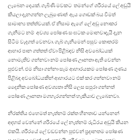
ලැබෙන දෙයක්. ගැබිණි මවකට තමන්ගේ ශරීරයේ ලේ අඩුයි
කියලා දැනගන්න ලැබුණොත් ඇය ගොඩක් බය වීමත්
සාමාන්‍ය තත්ත්වයක්. ඒ නිසාම ඇගේ ලේ අඩු නොකර
ගැනීමට නම් අවශ්‍ය පෝෂණ සංඝටක මොනවාදැයි දැන
සිටීම වැදගත් වෙනවා. ගැබ් ගැනීමෙන් පසුව කොතරම්
ආහාර පාන ගත්තත් ඒවා පිළිබඳව නිසි අවබෝධයක්
නොමැතිව ගන්නවා නම් පෝෂණ ඌනතා ඇති වෙන්න
පුළුවන්. එම නිසා ගන්නා සෑම ආහාරයකම පෝෂණ ගුණය
පිළිබද අවබෝධයකින් ආහාරයට එක් කර ගන්නවා නම්
දෛනික පෝෂණ අවශ්‍යතා නිසි ලෙස සපුරා ගන්නත්
පෝෂණ ඌනතා මගහැරගන්නත් හැකියාව ලැබෙනවා.
නිරක්තිය එහෙමත් නැත්නම් රක්ත හීනතාව යන්නෙන්
අදහස් වෙන්නේ ශරීරයේ ලේ නැත්නම් රුධිරය අඩුයි කියන
එකයි. ශරීරයේ ලේ වඩවන්න පුළුවන් ප‍්‍රදානතම පෝෂණ