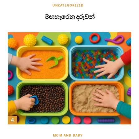
UNCATEGORIZED
මඟහැරෙන දරුවන්
MOM AND BABY