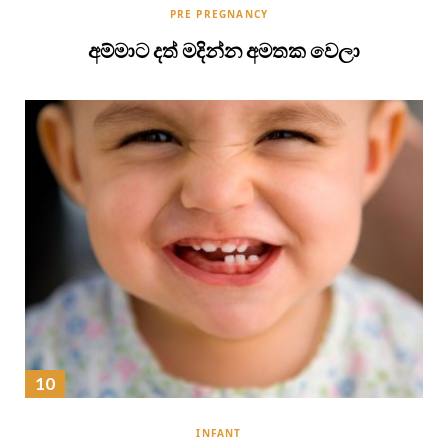
PRE PREGNANCY
අම්මාට දත් මදින්න අමතක වෙලා
INFANT