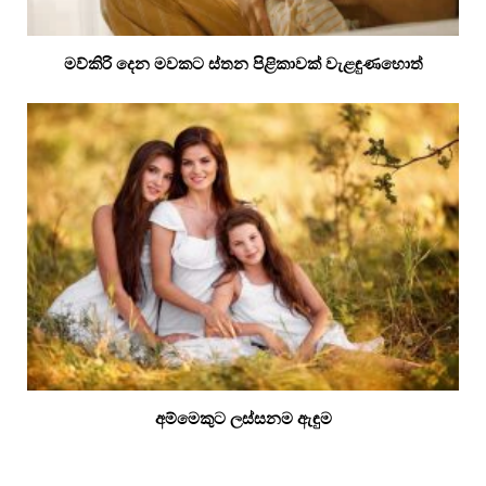
මව්කිරි දෙන මවකට ස්තන පිළිකාවක් වැළඳුණහොත්
අම්මෙකුට ලස්සනම ඇඳුම