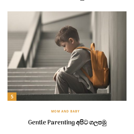
MOM AND BABY
Gentle Parenting අපිට ගලපමු