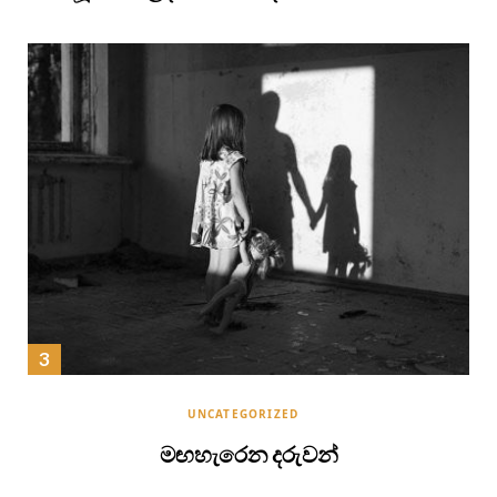
UNCATEGORIZED
මඟහැරෙන දරුවන්