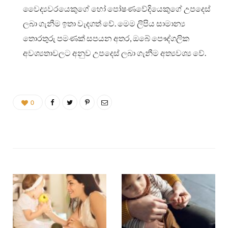
වෛද්‍යවරයෙකුගේ හෝ පෝෂණවේදියෙකුගේ උපදෙස්
ලබා ගැනීම ඉතා වැදගත් වේ. මෙම ලිපිය සාමාන්‍ය
තොරතුරු පමණක් සපයන අතර, ඔබේ පෞද්ගලික
අවශ්‍යතාවලට අනුව උපදෙස් ලබා ගැනීම අත්‍යවශ්‍ය වේ.
0