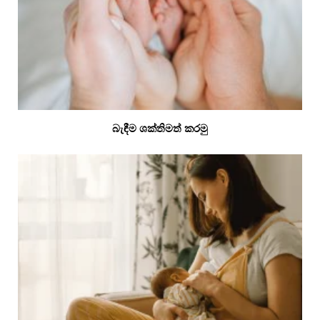
බැඳීම ශක්තිමත් කරමු