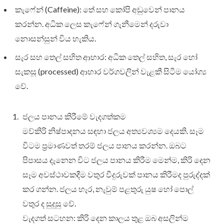
කැෆේන් (Caffeine): තේ සහ කෝපි අඩුවෙන් පානය
කරන්න. අධික ලෙස කැෆේන් ගැනීමෙන් දරුවා
නොසන්සුන් විය හැකිය.
සැර සහ තෙල් සහිත ආහාර: අධික තෙල් සහිත, සැර හෝ
සැකසූ (processed) ආහාර වර්ගවලින් වැළකී සිටීම යෝග්‍ය
වේ.
ජලය පානය කිරීමේ වැදගත්කම
මව්කිරි නිෂ්පාදනය සඳහා ජලය අත්‍යවශ්‍යම දෙයකි. සෑම
විටම ප්‍රමාණවත් තරම් ජලය පානය කරන්න. ඔබට
පිපාසය දැනෙන විට ජලය පානය කිරීම මෙන්ම, කිරි දෙන
සෑම අවස්ථාවකදීම වතුර වීදුරුවක් පානය කිරීමද පුරුද්දක්
කර ගන්න. ජලය හැර, නැවුම් පළතුරු යුෂ හෝ පොල්
වතුර ද සුදුසු වේ.
වැදගත් සටහන: කිරි දෙන කාලය තුළ ඔබ අසලින්ම