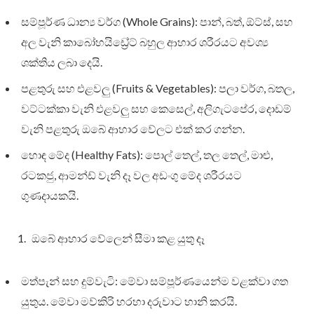
සම්පූර්ණ ධාන්‍ය වර්ග (Whole Grains): පාන්, බත්, ඕට්ස්, සහ
අල වැනි කාබෝහයිඩ්‍රේට් බහුල ආහාර ශරීරයට අවශ්‍ය
ශක්තිය ලබා දෙයි.
පළතුරු සහ එළවලු (Fruits & Vegetables): පලා වර්ග, බතල,
වට්ටක්කා වැනි එළවලු සහ කෙසෙල්, අලිගැටපේර, දොඩම්
වැනි පළතුරු ඔබේ ආහාර වේලට එක් කර ගන්න.
හොඳ මේද (Healthy Fats): පොල් තෙල්, තල තෙල්, මාළු,
රටකජු, ආමන්ඩ් වැනි දෑ වල අඩංගු මේද ශරීරයට
ගුණදායකයි.
ඔබේ ආහාර වේලෙන් සීමා කළ යුතු දෑ
මත්පැන් සහ දුම්වැටි: මේවා සම්පූර්ණයෙන්ම වළක්වා ගත
යුතුය. මේවා මව්කිරි හරහා දරුවාට හානි කරයි.