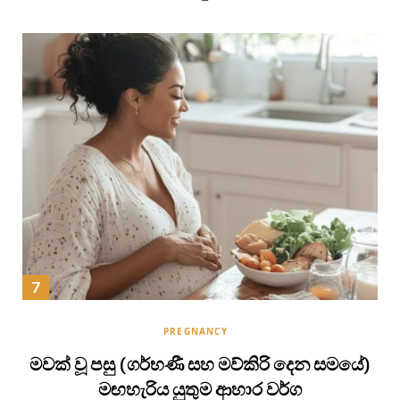
PREGNANCY
මවක් වූ පසු (ගර්භණී සහ මව්කිරි දෙන සමයේ)
මඟහැරිය යුතුම ආහාර වර්ග