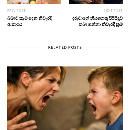
PREV POST
NEXT POST
බබාට කෑම දෙන නිවැරදි
දරුවාගේ නියපොතු පිරිසිදුව
ආකාරය
තබා ගන්නා නිවැරදි ක්‍රම
RELATED POSTS