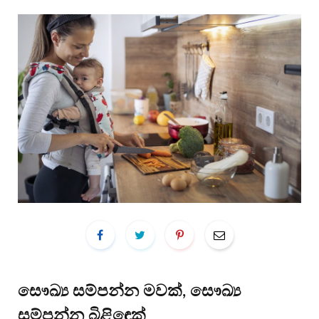
සෞඛ්‍ය සම්පන්න මවක්, සෞඛ්‍ය
සම්පන්න බිළිඳෙක්