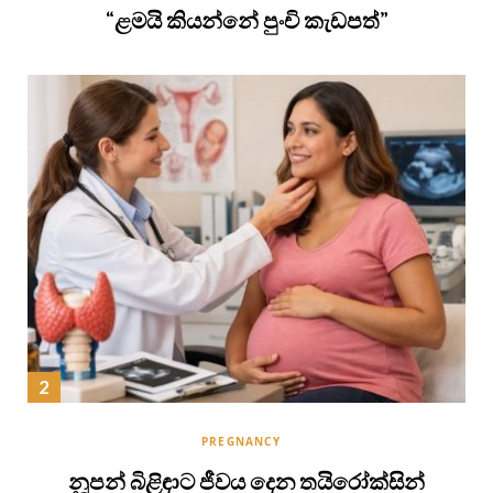
“ළමයි කියන්නේ පුංචි කැඩපත්”
PREGNANCY
නූපන් බිළිඳාට ජීවය දෙන තයිරෝක්සින්