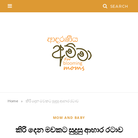
»
Home
කිරි දෙන මවකට සුදුසු ආහාර රටාව
MOM AND BABY
කිරි දෙන මවකට සුදුසු ආහාර රටාව