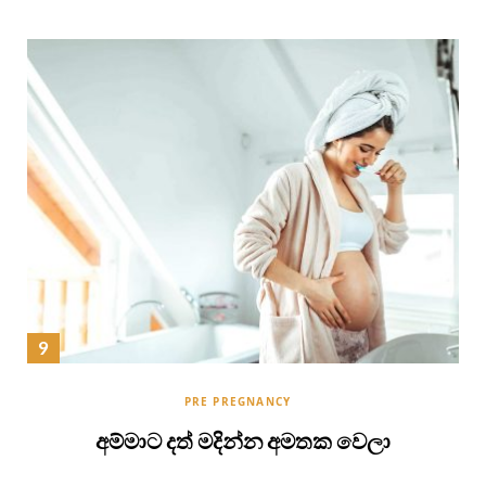
PRE PREGNANCY
අම්මාට දත් මදින්න අමතක වෙලා