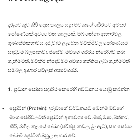
දරුවෙකුට කිරි දෙන කාලය යනු මවකගේ ශරීරයට අමතර
පෝෂණයක් අවශ්‍ය වන කාලයකි. ඔබ ගන්නා ආහාරවල
ගුණාත්මකභාවය, දරුවාට ලැබෙන මව්කිරිවල පෝෂණයට
සෘජුවම බලපානවා. එසේම, මවගේ ශරීරය නිරෝගීව තබා
ගැනීමටත්, මව්කිරි නිපදවීමට අවශ්‍ය ශක්තිය ලබා ගැනීමටත්
සමබල ආහාර වේලක් අත්‍යවශ්‍යයි.
ප්‍රධාන පෝෂ්‍ය පදාර්ථ කෙරෙහි අවධානය යොමු කරන්න
ප්‍රෝටීන් (Protein): දරුවාගේ වර්ධනයට මෙන්ම මවගේ
මාංශ පේශිවලටත් ප්‍රෝටීන් අත්‍යවශ්‍ය වේ. මස්, මාළු, බිත්තර,
කිරි, රනිල කුලයේ බෝග (පරිප්පු, කඩල, මුං ඇට), සහ සෝයා
බෝංචි ප්‍රෝටීන් බහුල ආහාර වේ.