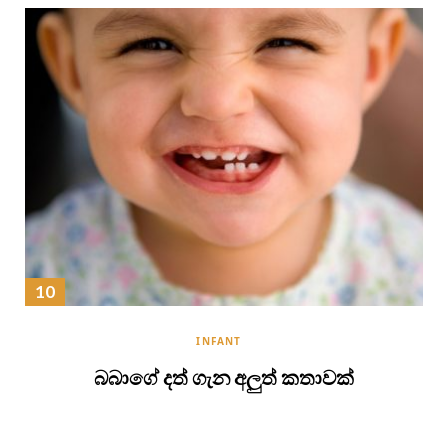
INFANT
බබාගේ දත් ගැන අලුත් කතාවක්