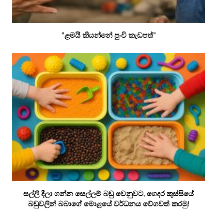
“ළමයි කියන්නේ පුංචි කැඩපත්”
සල්ලි දීලා ගන්න සෙල්ලම් බඩු වෙනුවට, ගෙදර කුස්සියේ
බඩුවලින් බබාගේ මොළයේ වර්ධනය වේගවත් කරමු!