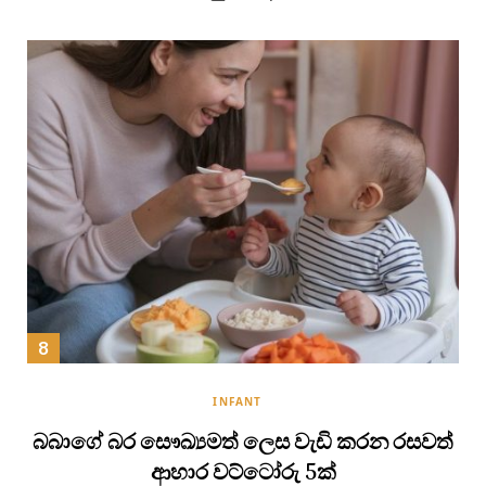
INFANT
බබාගේ බර සෞඛ්‍යමත් ලෙස වැඩි කරන රසවත්
ආහාර වට්ටෝරු 5ක්