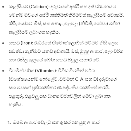
කැල්සියම් (Calcium): දරුවාගේ අස්ථි සහ දත් වර්ධනයට
මෙන්ම මවගේ අස්ථි ශක්තිමත් කිරීමටත් කැල්සියම් අවශ්‍යයි.
කිරි, යෝගට්, චීස්, සහ කොළ එළවලු (නිවිති, ගෝවා) මගින්
කැල්සියම් ලබා ගත හැකිය.
යකඩ (Iron): රුධිරයේ හිමොග්ලොබින් මට්ටම නිසි ලෙස
පවත්වා ගැනීමට යකඩ අවශ්‍යයි. මස්, මුහුදු ආහාර, පලා වර්ග
සහ රනිල කුලයේ බෝග යකඩ බහුල ආහාර වේ.
විටමින් වර්ග (Vitamins): විවිධ විටමින් වර්ග
(විශේෂයෙන්ම ෆෝලේට්, විටමින් C, A, සහ D) දරුවාගේ
සහ මවගේ ප්‍රතිශක්තිකරණ පද්ධතිය ශක්තිමත් කරයි.
පළතුරු, එළවලු සහ ධාන්‍ය වර්ගවලින් මේවා ලබා ගත
හැකිය.
ඔබේ ආහාර වේලට එකතු කර ගත යුතු ආහාර