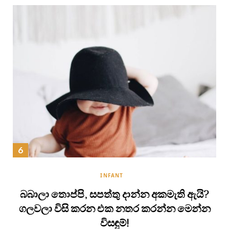
INFANT
බබාලා තොප්පි, සපත්තු දාන්න අකමැති ඇයි?
ගලවලා විසි කරන එක නතර කරන්න මෙන්න
විසඳුම්!