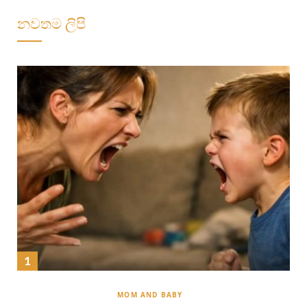
නවතම ලිපි
MOM AND BABY