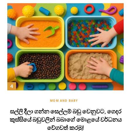
MOM AND BABY
සල්ලි දීලා ගන්න සෙල්ලම් බඩු වෙනුවට, ගෙදර
කුස්සියේ බඩුවලින් බබාගේ මොළයේ වර්ධනය
වේගවත් කරමු!