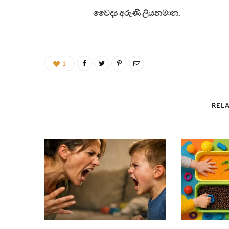
වෛද්‍ය අරුණි ලියනමාන.
1
REL