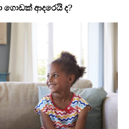
ලා ගොඩක් ආදරෙයි ද?