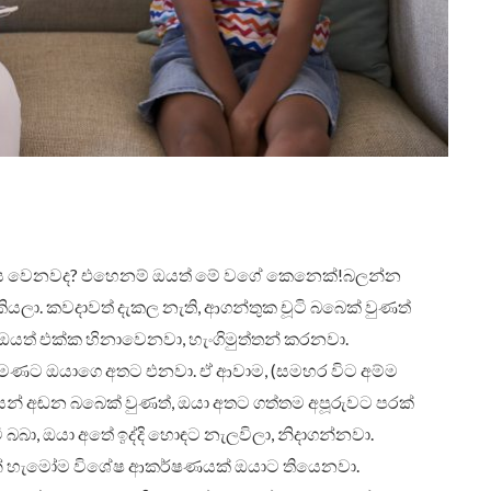
ෂණය වෙනවද? එහෙනම් ඔයත් මේ වගේ කෙනෙක්!බලන්න
යලා. කවදාවත් දැකල නැති, ආගන්තුක චූටි බබෙක් වුණත්
ඔයත් එක්ක හිනාවෙනවා, හැංගිමුත්තන් කරනවා.
ක්මණට ඔයාගෙ අතට එනවා. ඒ ආවාම, (සමහර විට අම්ම
න් අඬන බබෙක් වුණත්, ඔයා අතට ගත්තම අපූරුවට පරක්
බබා, ඔයා අතේ ඉද්දි හොඳට නැලවිලා, නිදාගන්නවා.
ිඳුන් හැමෝම විශේෂ ආකර්ෂණයක් ඔයාට තියෙනවා.