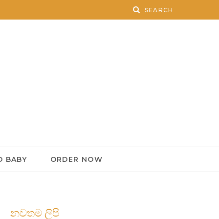
 BABY
ORDER NOW
නවතම ලිපි