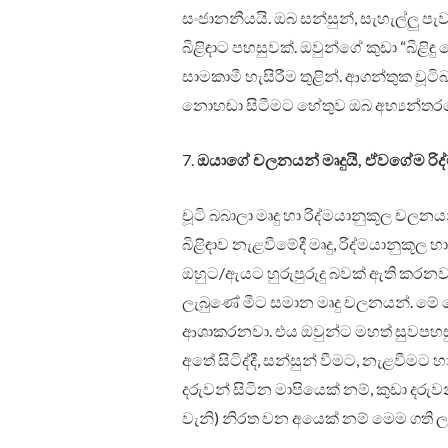
සංජානනීයයි. ඔබ සන්සුන්, සැහැල්ලු පැ
බිළිඳාට පහසුවක්. ඔවුන්ගේ කුඩා “බ
සාමකාමී හැසිරීම තුළින්. ආගන්තුක ච
නොහඬා සිටීමට හේතුව ඔබ අභ්‍යන්තරය
7.
ඔයාගේ චලනයන් මෘදුයි, ඒවගේම රිද්
චූටි බබාලා මෘදු හා රිද්මයානුකූල චලන
බිළිඳාව නැළවීමේදී මෘදු, රිද්මයානුකූල
ඔහුට/ඇයට හුරුපුරුදු බවක් ඇති කරනවා.
ලැබුණේ මීට සමාන මෘදු චලනයන්. මේ 
ආශාකරනවා. එය ඔවුන්ට මහත් සුවපහසු
අතේ සිටිද්දී, සන්සුන් වීමට, නැළවීම
දරුවන් සිටින මාපියෙක් නම්, කුඩා දරුවන්
වැනි) නිරත වන අයෙක් නම් මෙම ගති