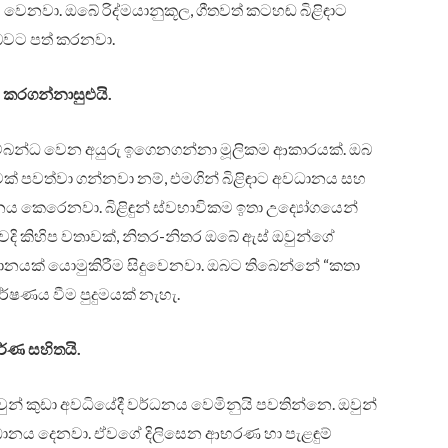
වෙනවා. ඔබේ රිද්මයානුකූල, ගීතවත් කටහඬ බිළිඳාට
 බවට පත් කරනවා.
 කරගන්නාසුළුයි.
ම්බන්ධ වෙන අයුරු ඉගෙනගන්නා මූලිකම ආකාරයක්. ඔබ
්මක් පවත්වා ගන්නවා නම්, එමගින් බිළිඳාට අවධානය සහ
ය කෙරෙනවා. බිළිඳුන් ස්වභාවිකම ඉතා උද්‍යෝගයෙන්
දි කිහිප වතාවක්, නිතර-නිතර ඔබේ ඇස් ඔවුන්ගේ
ධානයක් යොමුකිරීම සිදුවෙනවා. ඔබට තිබෙන්නේ “කතා
ර්ෂණය වීම පුදුමයක් නැහැ.
ර්ණ සහිතයි.
ුන් කුඩා අවධියේදී වර්ධනය වෙමිනුයි පවතින්නෙ. ඔවුන්
වධානය දෙනවා. ඒවගේ දිලිසෙන ආභරණ හා පැළඳුම්