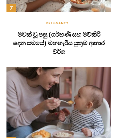
PREGNANCY
මවක් වූ පසු (ගර්භණී සහ මව්කිරි
දෙන සමයේ) මඟහැරිය යුතුම ආහාර
වර්ග