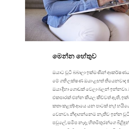
මෙන්න හේතුව
ඔයාට චූටි බබාලා ඉක්මණින් ආකර්
මේ ගති ලක්ෂණ ඔයා ළඟත් තියෙනවාද කි
ඔයා දිහා ගොඩක් වෙලා බලන් ඉන්නවා. 
එකපාරක් එන්න කියල කිව්වත් ඇති, ඉ
කතා කළත්) ආයෙ යන පාටක් නෑ! හයියෙ
වෙනවා. නිදාගන්නෙම නැතිව ඉන්න චූටි 
පවුලේ, සමීප නෑදෑ හිතමිතුරන්ගෙ බිළ