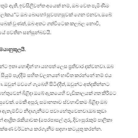
වතුම් ඇති, ඉවසිලිවන්ත අයෙක් නම්, ඔබ වෙත පැමිණීම
ිළිඳු ලෝකය”ට ඔබ බොහෝ සුවපහසුවක් ගෙන එනවා, ඔබේ
ූටිබබෙක් වුණත්, ඔබ අතට ගත්විටෙක කලබල නොවී,
ේ පවතින සන්සුන්බවයි.
මයානුකූලයි.
යන්ට ඉතා හොඳින් හා යහපත් ලෙස ප්‍රතිචාර දක්වනවා. ඔබ
 හා සියුම් පැද්දීම් සහිත චලනයන් භාවිත කරන්නේ නම් එය
 ඔවුන් මවගේ ගැබෙහි සිටිද්දීත්, ඔවුන්ට අත්දකින්නට
හේතුවෙන් බිළිඳා ඔබේ ඇකයෙහි වැඩිකාලයක් ගත කිරීමට
වෙක්. මෙකී අපූරු සමානතාව ස්වභාවිකම බිළිඳා ඔබ
ට හා ඇතැම්විට නිදාගැනීමට පවා හේතුවෙනවා.ඔබ කුඩා
 ආශ්‍රිත රැකියාවක (පෙරපාසල් ගුරු, දිවා සුරැකුම් පාලිකා
 ලක්ෂණ වර්ධනය කරගැනීම සඳහා කටයුතු කරන්න.