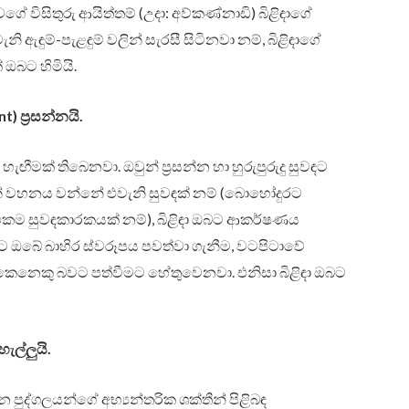
ිසිතුරු ආයිත්තම් (උදා: අව්කණ්නාඩි) බිළිඳාගේ
 ඇඳුම්-පැළඳුම් වලින් සැරසී සිටිනවා නම්, බිළිඳාගේ
ඔබට හිමියි.
) ප්‍රසන්නයි.
 හැඟීමක් තිබෙනවා. ඔවුන් ප්‍රසන්න හා හුරුපුරුදු සුවඳට
 වහනය වන්නේ එවැනි සුවඳක් නම් (බොහෝදුරට
එකම සුවඳකාරකයක් නම්), බිළිඳා ඔබට ආකර්ෂණය
ලට ඔබේ බාහිර ස්වරූපය පවත්වා ගැනීම, වටපිටාවේ
කෙනෙකු බවට පත්වීමට හේතුවෙනවා. එනිසා බිළිඳා ඔබට
ැල්ලුයි.
න පුද්ගලයන්ගේ අභ්‍යන්තරික ශක්තීන් පිළිබඳ