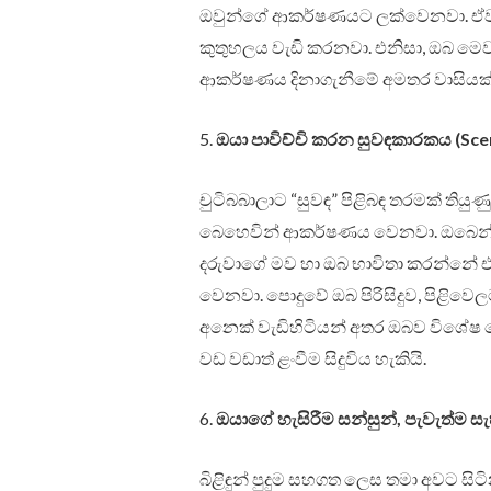
ඔවුන්ගේ ආකර්ෂණයට ලක්වෙනවා. ඒවගේ ව
කුතුහලය වැඩි කරනවා. එනිසා, ඔබ මෙවැනි
ආකර්ෂණය දිනාගැනීමේ අමතර වාසියක් 
5.
ඔයා පාවිච්චි කරන සුවඳකාරකය (Scent
චුටිබබාලාට “සුවඳ” පිළිබඳ තරමක් තියුණු
බෙහෙවින් ආකර්ෂණය වෙනවා. ඔබෙන්
දරුවාගේ මව හා ඔබ භාවිතා කරන්නේ 
වෙනවා. පොදුවේ ඔබ පිරිසිදුව, පිළිවෙ
අනෙක් වැඩිහිටියන් අතර ඔබව විශේෂ 
වඩ වඩාත් ළංවීම සිදුවිය හැකියි.
6.
ඔයාගේ හැසිරීම සන්සුන්, පැවැත්ම සැහ
බිළිඳුන් පුදුම සහගත ලෙස තමා අවට සිටි