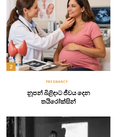
PREGNANCY
නූපන් බිළිඳාට ජීවය දෙන
තයිරෝක්සින්