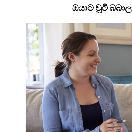
ඔයාට චූටි බබා