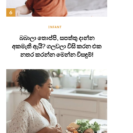
INFANT
බබාලා තොප්පි, සපත්තු දාන්න
අකමැති ඇයි? ගලවලා විසි කරන එක
නතර කරන්න මෙන්න විසඳුම්!