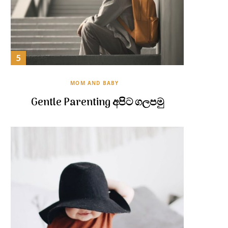
MOM AND BABY
Gentle Parenting අපිට ගලපමු