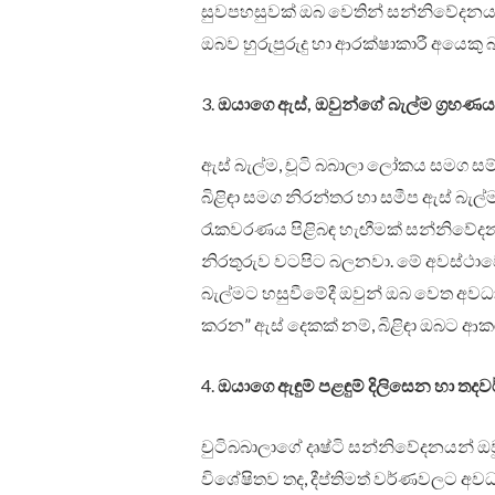
සුවපහසුවක් ඔබ වෙතින් සන්නිවේදනය 
ඔබව හුරුපුරුදු හා ආරක්ෂාකාරී අයෙකු
3.
ඔයාගෙ ඇස්, ඔවුන්ගේ බැල්ම ග්‍රහණය
ඇස් බැල්ම, චූටි බබාලා ලෝකය සමග ස
බිළිඳා සමග නිරන්තර හා සමීප ඇස් බැල
රැකවරණය පිළිබඳ හැඟීමක් සන්නිවේදන
නිරතුරුව වටපිට බලනවා. මේ අවස්ථාවෙ
බැල්මට හසුවීමේදී ඔවුන් ඔබ වෙත අව
කරන” ඇස් දෙකක් නම්, බිළිඳා ඔබට ආක
4.
ඔයාගෙ ඇඳුම් පළඳුම් දිලිසෙන හා තදව
චුටිබබාලාගේ දෘෂ්ටි සන්නිවේදනයන් ඔව
විශේෂිතව තද, දීප්තිමත් වර්ණවලට අ