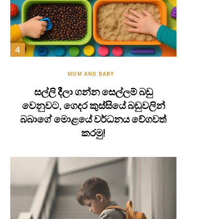
MOM AND BABY
සල්ලි දීලා ගන්න සෙල්ලම් බඩු
වෙනුවට, ගෙදර කුස්සියේ බඩුවලින්
බබාගේ මොළයේ වර්ධනය වේගවත්
කරමු!