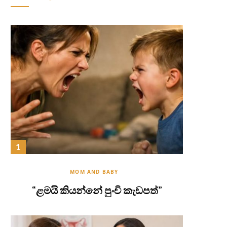
MOM AND BABY
“ළමයි කියන්නේ පුංචි කැඩපත්”