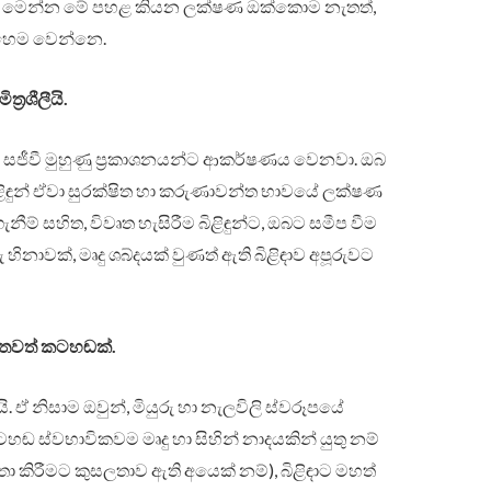
ල. මෙන්න මේ පහළ කියන ලක්ෂණ ඔක්කොම නැතත්,
එහෙම වෙන්නෙ.
‍රශීලීයි.
රබර, සජීවී මුහුණු ප්‍රකාශනයන්ට ආකර්ෂණය වෙනවා. ඔබ
 බිළිඳුන් ඒවා සුරක්ෂිත හා කරුණාවන්ත භාවයේ ලක්ෂණ
ීම් සහිත, විවෘත හැසිරීම බිළිඳුන්ට, ඔබට සමීප වීම
නාවක්, මෘදු ශබ්දයක් වුණත් ඇති බිළිඳාව අපූරුවට
ගීතවත් කටහඬක්.
යි. ඒ නිසාම ඔවුන්, මියුරු හා නැලවිලි ස්වරූපයේ
්වභාවිකවම මෘදු හා සිහින් නාදයකින් යුතු නම්
කිරීමට කුසලතාව ඇති අයෙක් නම්), බිළිඳාට මහත්