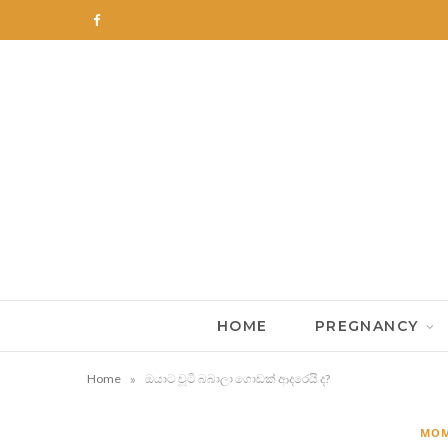
F
a
c
e
b
o
o
k
HOME
PREGNANCY
»
Home
ඔයාට චූටි බබාලා ගොඩක් ආදරෙයි ද?
MOM