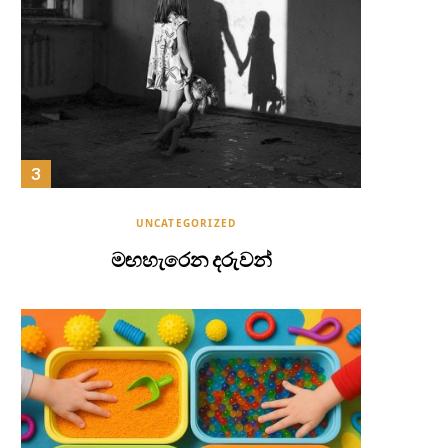
UNCATEGORIZED
මඟහැරෙන දරුවන්