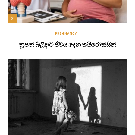
PREGNANCY
නූපන් බිළිඳාට ජීවය දෙන තයිරෝක්සින්