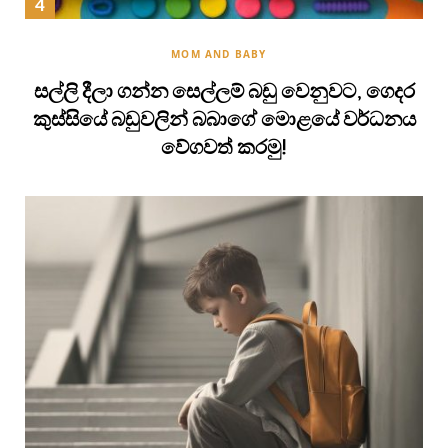
MOM AND BABY
සල්ලි දීලා ගන්න සෙල්ලම් බඩු වෙනුවට, ගෙදර
කුස්සියේ බඩුවලින් බබාගේ මොළයේ වර්ධනය
වේගවත් කරමු!