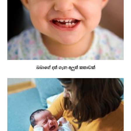
බබාගේ දත් ගැන අලුත් කතාවක්