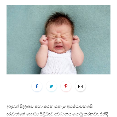
දරුවන් පිළිබඳව කතා කරන ඕනෑම අවස්ථාවක අපි
දරුවන්ගේ සෞඛ්‍ය පිළිබඳව අවධානය යොමු කරනවා. එහිදී