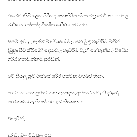
එසේම නිසි ලෙස පිරිසුදු නොකිරීම නිසා මුත්‍රා මාර්ගය හා මල
මාර්ගය ඔස්සේද විෂබීජ ශාරීර ගතවනවා.
සමේ තුවාල ඇත්නම් ඒවායේ මල සහ මුත්‍ර තැවරීම මගින්
(මුත්‍රා පිට කිරීමේදී දෙපාවල තැවරීම වැනි හේතු නිසා) විෂබීජ
ශරීර ගතාවන්නට පුළුවන්.
මේ සියලු ක්‍රම ඔස්සේ ශරීර ගතවන විෂබීජ නිසා,
පාචනය, කොලරාව, පනු ආසාදන, අතීසාරය වැනි දරුණු
රෝගාබාධ ඇතිවන්නට ඉඩ තිබෙනවා.
එබැවින්,
දරුවා මල පිටකළ පසු