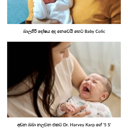
බාලගිරි දෝෂය අද නෙවෙයි හෙට Baby Colic
අඬන බබා නලවන එකට Dr. Harvey Karp ගේ ‘5 S’