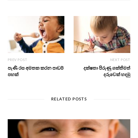
PREV POST
NEXT POST
පැණි රස අමතක කරන පාඩම්
දක්ෂතා පිරුණු ශක්තිමත්
පහක්
දරුවෙක් හදමු
RELATED POSTS