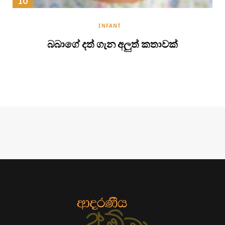
INFANT
බබාගේ දත් ගැන අලුත් කතාවක්