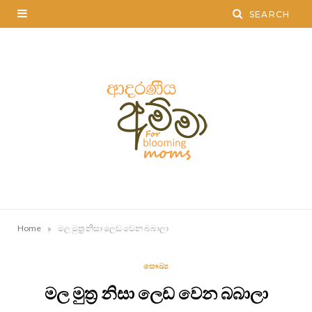
»
Home
මල මුත්‍ර නිසා ලෙඩ වෙන බබාලා
සෞඛ්‍ය
මල මුත්‍ර නිසා ලෙඩ වෙන බබාලා