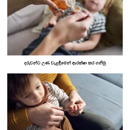
දරුවන්ට උණ වැළඳීමෙන් ආරක්ෂා කර ගනිමු