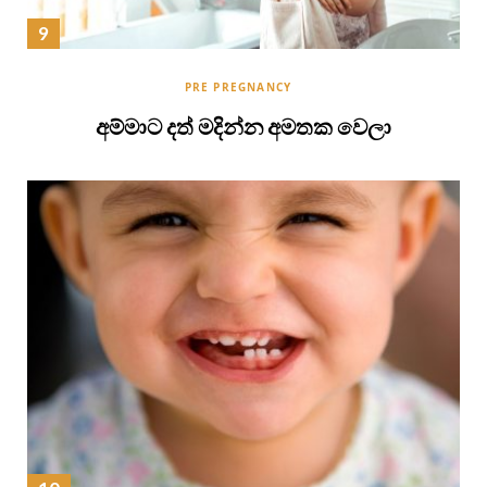
PRE PREGNANCY
අම්මාට දත් මදින්න අමතක වෙලා