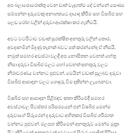
අප බලාපොරොත්තු වෙන ඩාත් වැදගත්ම දේ වන්නේ සෞඛ්‍ය
සම්පන්න දරුවෙකු අනාගතයට දායාද කිරීම සහ විසබීජ සහ
ලෙඩ රෝග වලින් දරුවා ආරක්ෂා කර ගැනීමයි.
අවට වටපිටාව වඩාත් සුරක්ෂිත අනතුරු වලින් තොර,
අවදානමින් මිදුණු තැනක් බවට පත් කරන්නේද ඒ නිසයි.
නමුත් සමහර අවස්ථා වලදී අප නොසිතන වෙනත් හේතු
නිසා දරුවා විසබීජ වලට හෝ වෙනත් අනතුරු වලට
නිරාවරණය වන්නට පුළුවන්. මෙයින් වඩාත් සුලබව දරුවා
විසබීජ ආසාදන වලට ගොදුරු වීම දකින්න ලැබෙනවා.
විෂබීජ සහ ආසාදන පිළිබඳව කතා කිරීමේදී සමහර
අවස්ථාවල පිටස්තර පරිසරයෙන් එන් විෂබීජ මෙන්ම
දරුවාගේ සිරුරෙන් ද දරුවාට අහිතකර විසබීජ ශරීරගත
වන්නට පුළුවන්. මලපහ කිරීමෙන් අනතුරුව මෙන්ම මුත්‍රා
පිට කිරීමෙන් අනතුරුවත් දරුවාගේ සිරුර හොඳින් පිරිසුදු