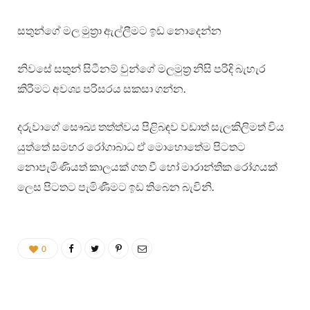
සතුන්ගේ මල මුත්‍රා ඇල්ලීමට ඉඩ නොදෙන්න
නිවසේ සතුන් සිටීනම් වුන්ගේ මලමුත්‍ර නිසි පරිදි බැහැර
කිරීමට අවශ්‍ය පරිසරය සකසා ගන්න.
දරුවාගේ සෞඛ්‍ය තත්ත්වය පිළිබඳව වඩාත් සැලකිලිමත් විය
යුත්තේ සමහර රෝගාබාධ ඒ මොහොතේම පිටතට
නොපැමිණියත් කාලයක් ගත වී හෝ මාරාන්තික රෝගයක්
ලෙස පිටතට පැමිණීමට ඉඩ තිබෙන බැවිනි.
0