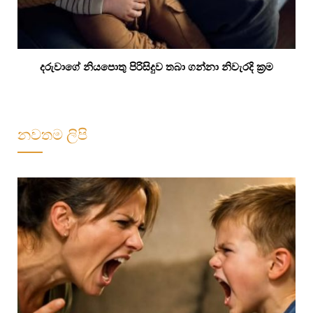
දරුවාගේ නියපොතු පිරිසිදුව තබා ගන්නා නිවැරදි ක්‍රම
නවතම ලිපි