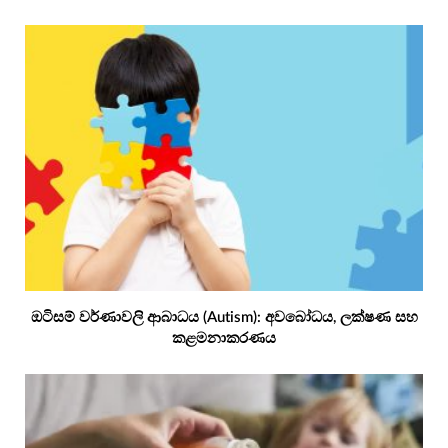
ඔටිසම් වර්ණාවලි ආබාධය (Autism): අවබෝධය, ලක්ෂණ සහ
කළමනාකරණය