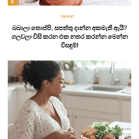
INFANT
බබාලා තොප්පි, සපත්තු දාන්න අකමැති ඇයි?
ගලවලා විසි කරන එක නතර කරන්න මෙන්න
විසඳුම්!