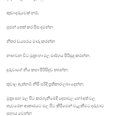
කුඩා දරුවෙක් නම්,
පුළුන් තෙත් කර පිස දමන්න
නිතර ඩයපරය මාරු කරන්න
නාහවන විට මුත්‍රා හා මල මාර්ගය පිරිසුදු කරන්න.
දරුවාගේ නිය කපා පිරිසිදුව තබන්න.
තුවාල ඇත්නම් නිසි පරිදි ප්‍රතිකාර ලබා දෙන්න.
මුත්‍රා සහ මල පිට කරගැනීමේදී දෙපාවල හෝ අත් වල
තැවරෙන ආකාරයට මල පිට කිරීමෙන් වැළකීමට දරුවාට
සහාය වෙන්න