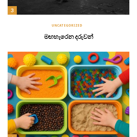
UNCATEGORIZED
මඟහැරෙන දරුවන්