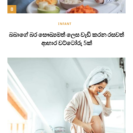
INFANT
බබාගේ බර සෞඛ්‍යමත් ලෙස වැඩි කරන රසවත්
ආහාර වට්ටෝරු 5ක්