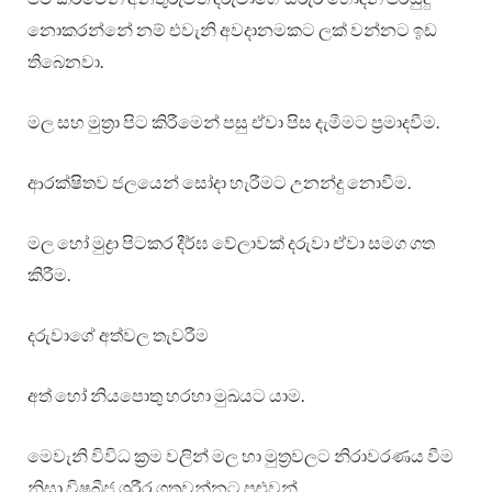
නොකරන්නේ නම් එවැනි අවදානමකට ලක් වන්නට ඉඩ
තිබෙනවා.
මල සහ මුත්‍රා පිට කිරීමෙන් පසු ඒවා පිස දැමීමට ප්‍රමාදවීම.
ආරක්ෂිතව ජලයෙන් සෝදා හැරීමට උනන්දු නොවීම.
මල හෝ මුද්‍රා පිටකර දීර්ඝ වේලාවක් දරුවා ඒවා සමග ගත
කිරීම.
දරුවාගේ අත්වල තැවරීම
අත් හෝ නියපොතු හරහා මුඛයට යාම.
මෙවැනි විවිධ ක්‍රම වලින් මල හා මුත්‍රවලට නිරාවරණය වීම
නිසා විෂබීජ ශරීර ගතවන්නට පුළුවන්.