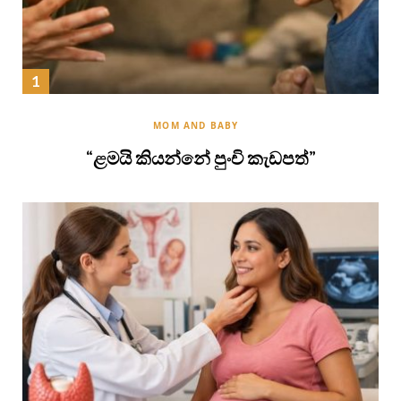
MOM AND BABY
“ළමයි කියන්නේ පුංචි කැඩපත්”