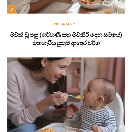
PREGNANCY
මවක් වූ පසු (ගර්භණී සහ මව්කිරි දෙන සමයේ)
මඟහැරිය යුතුම ආහාර වර්ග