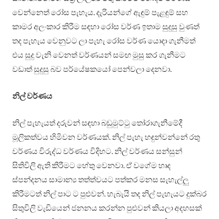
වෙන්නෙත් රෝස පැහැය. දැරියන්ගේ ඇඳුම් පැළඳුම් සහ
කාමර අලංකාර කිරීම සඳහා රෝස වර්ණ ඉතාම සුදුසු වුණත්
තද පැහැය වෙනුවට ලා පැහැ රෝස වර්ණ යොදා ගැනීමත්
එය සුදු වැනි වෙනත් වර්ණයන් සමඟ මුසු කර ගැනීමට
වඩාත් සුදුසු බව පර්යේෂකයෝ පෙන්වලා දෙනවා.
නිල්
වර්ණය
නිල් පැහැයත් දරුවන් සඳහා බඩුමුට්ටු තෝරාගැනීමේදී
මූලිකත්වය හිමිවන වර්ණයක්. නිල් පැහැ හඳුන්වන්නේ රතු
වර්ණය විරුද්ධ වර්ණය විදිහට. නිල් වර්ණය සන්සුන්
සිතිවිලි ඇති කිරීමට හේතු වෙනවා. ඒ වගේම හෘද
ස්පන්දනය සාමාන්‍ය තත්ත්වයට පත්කර මනස සැහැල්ලු
කිරීමටත් නිල් පාට ට පුළුවන්. හැබැයි තද නිල් පැහැයට දුක්බර
සිතුවිලි වැඩියෙන් ජනනය කරන්න පුළුවන් කියලා අදහසක්