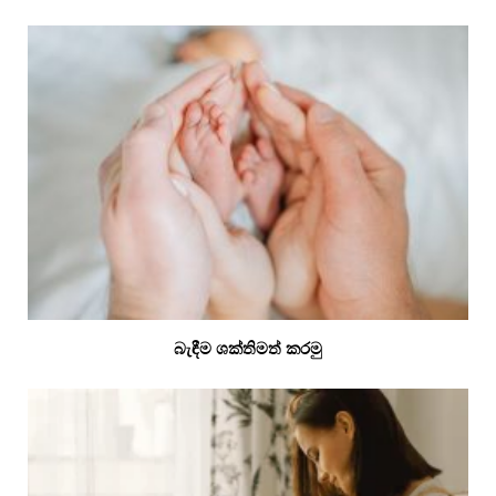
බැඳීම ශක්තිමත් කරමු