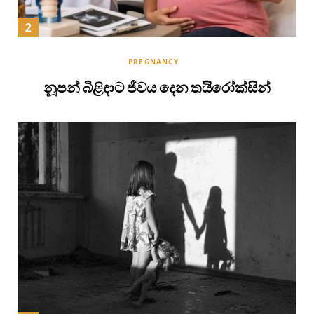
PREGNANCY
නූපන් බිළිඳාට ජීවය දෙන තයිරෝක්සින්