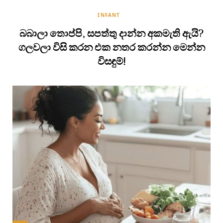
INFANT
බබාලා තොප්පි, සපත්තු දාන්න අකමැති ඇයි?
ගලවලා විසි කරන එක නතර කරන්න මෙන්න
විසඳුම්!