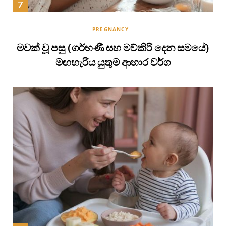
PREGNANCY
මවක් වූ පසු (ගර්භණී සහ මව්කිරි දෙන සමයේ)
මඟහැරිය යුතුම ආහාර වර්ග