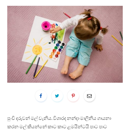
පුංචි දරුවන් මල් වැනිය. විශාරද නන්දා මාලිනිය ගායනා
කරන මල් කියන්නේ කාට කාට ළමයින්ටයි පාට පාට