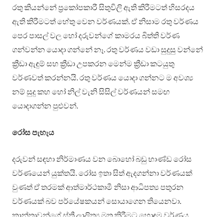
රතු කියන්නේ ප්‍රකෝපකාරී සිතුවිලි ඇති කිරීමටත් හිසරදය
ඇති කිරීමටත් හේතු වෙන වර්ණයක්. ඒ නිසාම රතු වර්ණය
පෙර පාසල් වල හෝ දරුවන්ගේ කාමරය බිත්ති වර්ණ
ගන්වන්න යොදා ගන්නේ නෑ. රතු වර්ණය වඩා සුදුසු වන්නේ
ක්‍රීඩා ඇඳුම් සහ ක්‍රීඩා උපකරන මෙන්ම ක්‍රීඩා කටයුතු
වර්ණවත් කරන්නයි. රතු වර්ණය යොදා ගන්නට ම අවශ්‍ය
නම් සුදු කහ හෝ නිල් වැනි සිසිල් වර්ණයන් සමඟ
යොදාගන්න පුළුවන්.
රෝස
පැහැය
දරුවන් සඳහා නිර්මාණය වන බොහෝ බඩු භාණ්ඩ රෝස
වර්ණයෙන් යුක්තයි. රෝස ඉතා සිත් ඇදගන්නා වර්ණයක්
වුණත් ඒ තරමක් ආත්මාර්ථකාමී නිසා ආධිපත්‍ය පතුරන
වර්ණයක් බව පර්යේෂකයන් සොයාගෙන තියෙනවා.
කාන්තාවන්ගේ ස්ත්‍රී ලාලිත්‍ය මතු කිරීමට හොඳම වර්ණය