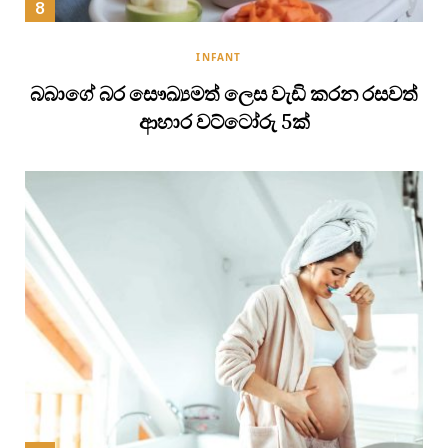
INFANT
බබාගේ බර සෞඛ්‍යමත් ලෙස වැඩි කරන රසවත්
ආහාර වට්ටෝරු 5ක්