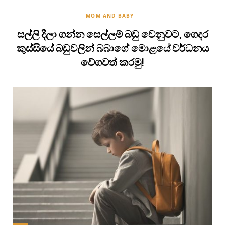
MOM AND BABY
සල්ලි දීලා ගන්න සෙල්ලම් බඩු වෙනුවට, ගෙදර
කුස්සියේ බඩුවලින් බබාගේ මොළයේ වර්ධනය
වේගවත් කරමු!