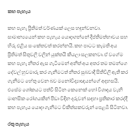
කහ පැහැය
කහ පැහැ ප්‍රීතිමත් වර්ණයක් ලෙස හඳුන්වනවා.
සාමාන්‍යයෙන් කහ පැහැය යොදාගන්නේ දීප්තිමත්භාවය සහ
හිරු එළිය සංකේතවත් කරන්නයි. කහ පාටට කැමති අය
ප්‍රීතිමත් සිතුවලි වලින් යුක්තයි කියලා සලකනවා. ඒ වගේම
කහ පැහැ නිතර ඇස ගැටීමෙන් අනිත් අය අතර තම තමන්ගෙ
දේවල් හුවමාරු කර ගැනීමටත් නිතර සුබවාදී සිතිවිලි ඇති කර
ගැනීමට හේතු වෙන බව මනෝවිද්‍යාඥයන්ගේ අදහසයි.
එසේම ශෝකයට පත්වී සිටින කෙනෙක් හෝ විශාදය වැනි
මානසික රෝගයකින් පීඩා විඳින දරුවන් සඳහා ප්‍රතිකාර කරද්දී
කහ පැහැය යොදා ගැනීමට චිකිත්සකවරුන් පෙළඹී සිටිනවා.
රතු
පැහැය