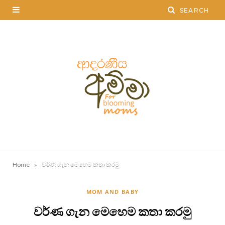
»
Home
වර්ණ ගැන මෙහෙම කතා කරමු
MOM AND BABY
වර්ණ ගැන මෙහෙම කතා කරමු