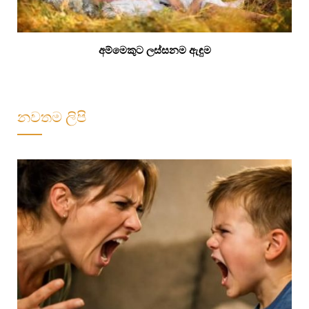
අම්මෙකුට ලස්සනම ඇඳුම
නවතම ලිපි