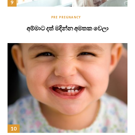
PRE PREGNANCY
අම්මාට දත් මදින්න අමතක වෙලා