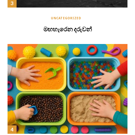
UNCATEGORIZED
මඟහැරෙන දරුවන්