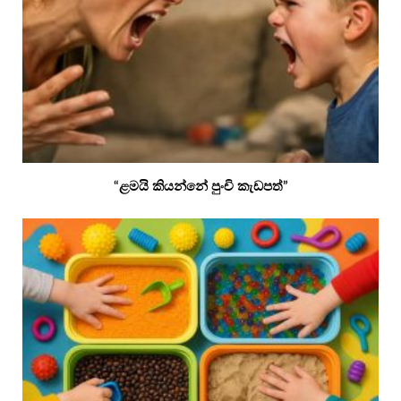
“ළමයි කියන්නේ පුංචි කැඩපත්”