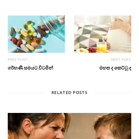
PREV POST
NEXT POST
ගර්භණී සමයට විටමින්
මහත ද කෙට්ටු ද
RELATED POSTS