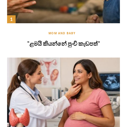
MOM AND BABY
“ළමයි කියන්නේ පුංචි කැඩපත්”