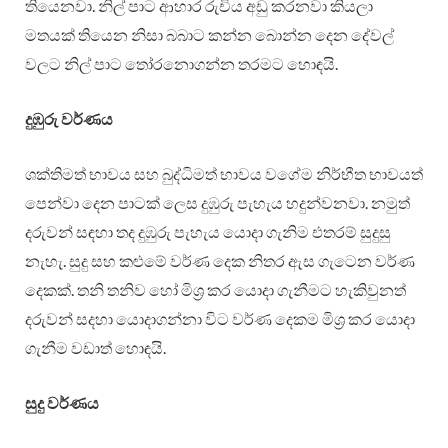
තියෙනවා. නිල් පාට ආහාර රුචිය අඩු කරනවා කියලා
මතයක් තියෙන නිසා බබාට කන්න බොන්න දෙන දේවල්
වලට නිල් පාට තෝරනොගන්න තරමට හොඳයි.
දුඹුරු
වර්ණය
ශක්තිමත් භාවය සහ බුද්ධිමත් භාවය වගේම නිර්භීත භාවයත්
පෙන්වා දෙන පාටක් ලෙස දුඹුරු පැහැය හදුන්වනවා. නමුත්
දරුවන් සඳහා තද දුඹුරු පැහැය යොදා ගැනිම එතරම් සුදුසු
නැහැ. සුදු සහ කළුමේ වර්ණ දෙක නිතර ඇස ගැටෙන වර්ණ
දෙකක්. තනි තනිව හෝ මිශ්‍ර කර යොදා ගැනීමට හැකිවුනත්
දරුවන් සදහා යොදාගන්නා විට වර්ණ දෙකම මිශ්‍ර කර යොදා
ගැනීම වඩාත් හොඳයි.
සුදු වර්ණය