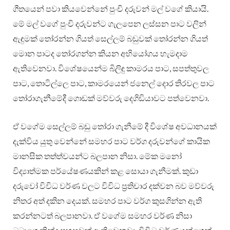
ගීතයෙන් පවා කියවෙන්නේ පුංචි දරුවන් මල් වගේ කියායි.
මේ මල් වගේ පුංචි දරුවන්ට ගැලපෙන ලස්සන පාට වලින්
ඇඳුමක් තෝරන්න ගියත් සෙල්ලම් බඩුවක් තෝරන්න ගියත්
මොන පාටද තෝරගන්න කියන අභියෝගය හැමදාම
ඇතිවෙනවා. විශේෂයෙන්ම බිලිඳු කාමරය පාට, සපත්තුවල
පාට, තොටිල්ලෙ පාට, කාමරයෙන් ජනෙල් දොර තිරවල පාට
තෝරාගැනීමේදී ගොඩක් මව්වරු දෙගිඩියාවට පත්වෙනවා.
ඒ වගේම සෙල්ලම් බඩු තෝරා ගැනීමේ දී විශේෂ අවධානයක්
දැක්විය යුතු වෙන්නේ සමහර පාට වර්ග දරුවන්ගේ කායික
මානසික තත්ත්වයන්ට බලපාන නිසා. මේක මනෝ
විද්‍යාත්මක පර්යේෂණයකින් කළ සොයා ගැනීමක්. කුඩා
දරුවෝ විවිධ වර්ණ වලට විවිධ ප්‍රතිචාර දක්වන බව මව්වරු
නිතර අත් දකින දෙයක්. සමහර පාට වර්ග කුසගින්න ඇති
කරන්නටත් බලපානවා. ඒ වගේම සමහර වර්ණ නිසා