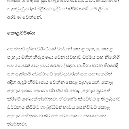
බබාගෙ නින්ද පහසුවක් ඇතිවෙනවා. විවිධ වර්ණයන්ගෙන්
සැඟවුණු අරුත් පිළිබඳව ඉදිරිපත් කිරීම තමයි මේ ලිපිය
අරමුණ වෙන්නේ.
කොළ වර්ණය
අප නිතර දකින වර්ණයක් වන්නේ කොළ පැහැය. කොළ
පැහැය මගින් නිරූපණය වෙන ස්වභාව ධර්මය සහ නිරෝගී
බව ගොඩක් වෙලාවට රෝහල් සඳහා භාවිතා කරන තිරරෙදි
සහ සැත්කම් අවස්ථාවේ වෛද්‍යවරුන් සහ සහායකයින්
අඳින ඇඳුම් නිර්මාණය වෙන්න කොළ පැහැයෙන්. කොළ
පැහැය ඉතාම සෞම්‍ය වර්ණයක්. කොළ පැහැය සුවපත්
කිරීමේ ගුණයක් තිබෙනවා. ඒ වගේම කියවීමට ඇති ලැදියාව
වර්ධනය කිරීමට හා බුද්ධිමත් භාවය පෙන්වීමට කොළ
පැහැය හේතුවෙන බව මේ වෙනකොට සොයාගෙන
තිබෙනවා.