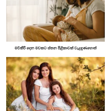
මව්කිරි දෙන මවකට ස්තන පිළිකාවක් වැළඳුණහොත්