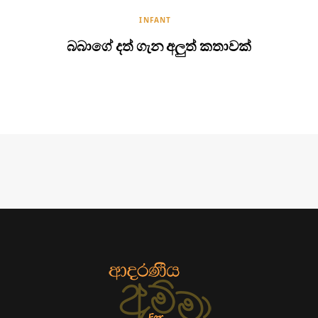
INFANT
බබාගේ දත් ගැන අලුත් කතාවක්