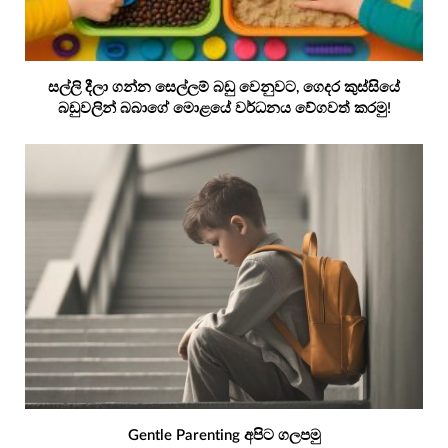
සල්ලි දීලා ගන්න සෙල්ලම් බඩු වෙනුවට, ගෙදර කුස්සියේ
බඩුවලින් බබාගේ මොළයේ වර්ධනය වේගවත් කරමු!
Gentle Parenting අපිට ගලපමු