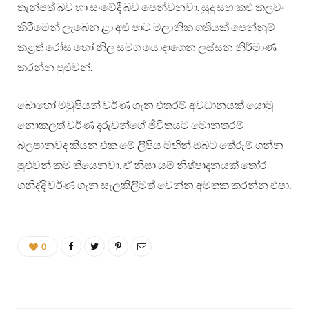
තැන්පත් බව හා සංවේදී බව පෙන්වනවා. සුදු සහ කළු කලවං
කිරීමෙන් ලැබෙන ළා අළු පාට මලානික ගතියක් පෙන්නුම්
කළත් රෝස හෝ නිල සමග යොදාගෙන ලස්සන නිර්මාණ
කරන්න පුළුවන්.
බොහෝ මවුපියන් වර්ණ ගැන එතරම් අවධානයක් යොමු
නොකලත් වර්ණ දරුවන්ගේ ජීවිතයට මොනතරම්
බලපානවද කියන එක මේ ලිපිය මඟින් ඔබට තේරුම් ගන්න
පුළුවන් කම තියෙනවා. ඒ නිසා යම් නිෂ්පාදනයක් තෝර
ගනිද්දි වර්ණ ගැන සැලකිලිමත් වෙන්න අමතක කරන්න එපා.
0