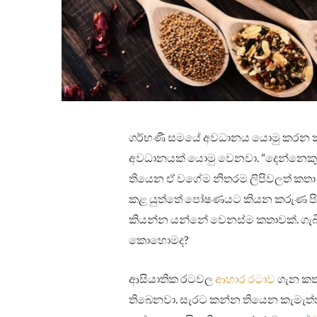
ගර්භණී සමයේ අවධානය යොමු කරන කාර
අවධානයක් යොමු වෙනවා. “දෙන්නෙකු
තියෙන ඒ වගේම නිතරම ලිපිවලත් කතා 
කළ යුත්තේ පෝෂණයට කියන කරුණ පිළිබ
කියන්න යන්නේ වෙනස්ම කතාවක්. ගැබ
කොහොමද?
ආසියාතික රටවල
ආහාර රටාව
ගැන කතා
තිබෙනවා. සැරට කන්න තියෙන කැමැත්ත