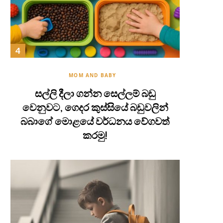
MOM AND BABY
සල්ලි දීලා ගන්න සෙල්ලම් බඩු
වෙනුවට, ගෙදර කුස්සියේ බඩුවලින්
බබාගේ මොළයේ වර්ධනය වේගවත්
කරමු!