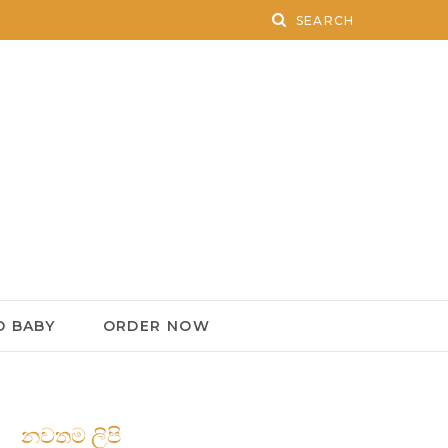
 BABY
ORDER NOW
නවතම ලිපි