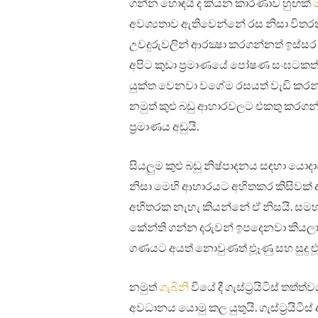
ගන්න හොඳයි ද කියන කාරණාව හුඟක්
අවශ්‍යතාව ඇතිවෙන්නේ රස නිසා විතරක්ම
උවදුරුවලින් ආරක්‍ෂා කරගන්නත් ඉස්සර
අපිට කුඩා ප්‍රමාණයේ පෝෂණ සංඝටකත්
යුක්ත වෙනවා වගේම රසයත් වැඩි කරන්න
නමුත් කුළු බඩු ආහාරවලට එකතු කරගන්න
ප්‍රමාණය අඩුයි.
සියලුම කුළු බඩු නිෂ්පාදනය සඳහා යොදා
නිසා මෙහි ආහාරයට අහිතකර කිසිවක්
අහිතරක නැහැ කියන්නේ ඒ නිසයි. සම
කේන්ති ගන්න දරුවන් ඉපදෙනවා කියලා.
ගණයට අයත් නොවුණත් ළුූෑණු සහ සුදු ළුූ
නමුත්
ගැබිනි
වියේ දී ගැස්ට්‍රයිටිස් ත
අවධානය යොමු කල යුතුයි. ගැස්ට්‍රයි