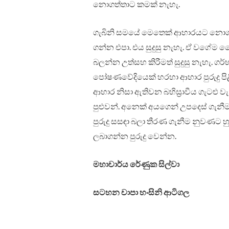
නොගත්තාට කමක් නැහැ.
ගැබිනි සමයේ මෙතෙක් ආහාරයට නොගත
ගන්න එපා. එය සුදුසු නැහැ. ඒ වගේම ව
බලන්න උත්සහ කිරීමත් සුදුසු නැහැ. 
පෝෂණවේදියෙක් හරහා ආහාර පුරුදු පිළිබ
ආහාර නිසා ඇතිවන බහිස්‍රාවීය ගැටළ
පුළුවන්. අනෙක් අයගෙන් උපදෙස් ගැන
පුරුදු සසඳා බලා තීරණ ගැනීම නුවණට හුර
ලබාගන්න පුරුදු වෙන්න.
මහාචාර්ය රේණුක සිල්වා
සටහන චාපා හංසිනි ආටිගල