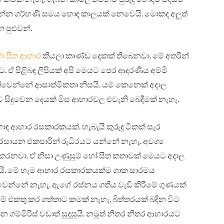
 බලන්න ගර්භණි සමය හොඳ කාලයක් නෙවෙයි. මොකද අලුත්
 පුළුවන්.
ා සීත ආහාර
කියලා කාණ්ඩ දෙකක් තිබෙනවා. මේ අතරින්
. ඒ පිළිබඳ ලිපියක් අපි මෙයට පෙර ආදරණීය අම්මි
ිවෙන්නේ ආසාත්මිකතා නිසයි. යම් කෙනෙක් අදාල
සිදුවෙන දෙයක් මිස ආහාරවල එවැනි බෙදීමක් නැහැ.
ොඳ ආහාර රසකාරකයක්. හැබැයි කුරුඳු ටිකක් සැර
ගු රසායන එකපාරින් රුධිරයට යන්නේ නැහැ. අවශ්‍ය
් කරනවා. ඒ නිසා උණුසුම් හෝ සීත කතාවක් මෙයට අදාල
ෙමයි. මේ හැම ආහාර රසකාරකයක්ම ශාක සාරමය
 වෙන්නේ නැහැ. ඇගේ රස්නය ගතිය වැඩි කිරීමේ ගුණයක්
් එකතු කර ගත්තාට කමක් නැහැ. බිත්තරයක් බඳින විට
 ගම්මිරිස් වඩාත් සුදුසුයි. නමුත් නිතර නිතර ආහාරයට