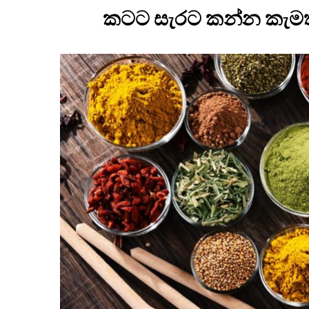
කටට සැරට කන්න කැමත