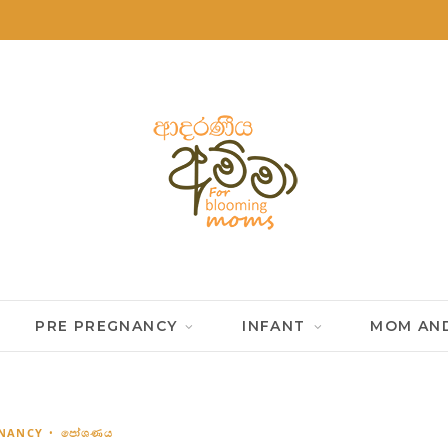
PRE PREGNANCY
INFANT
MOM AND
GNANCY
පෝශණය