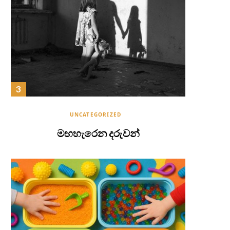
UNCATEGORIZED
මඟහැරෙන දරුවන්