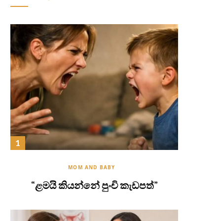
MOM AND BABY
“ළමයි කියන්නේ පුංචි කැඩපත්”