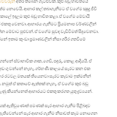
මව්වරුන්
අතර තිබෙන ගැටළුවක්. කුළු බඩු භාවිතයේ
 නෙවෙයි. ආහාර කල් තබාගැනීමට ඒ වගේම ක්‍ෂුද්‍ර ජීවී
 කාලේ ඉදලම කුළු බඩු භාවිත කළා. ඒ වගේම මේවායි
 එකතු වෙනවා. ආහාරය ගැනීමට ප්‍රියමනාප වර්ණවලින්
 මේවාට පුළුවන්. ඒ වගේම සුවඳ වැඩිවීමත් සිදුවෙනවා.
ේ ඉතාම කු-ඩා ප්‍රමාණවලින් නිසා ශරීර ගතවීමේ
ගන්නේ ස්වාභාවික ශාක, ගෙඩි, පඳුරු, කොළ ආදියයි. ඒ
 අඩංගු වන්නේ නැහැ. ගර්භණී කාලයේ සැරට කන එක
හර රටවල මතයක් තියෙනවා සැරට කෑවාම ඉක්මනින්
 නමුත් ඒ කතාවේ ඇත්තක් නැහැ. ඒ වගේම කුළු බඩු
ෑණු කියන්නෙත් ආහාරයට එකතු කරගත යුතු ද්‍රව්‍යයන්.
ත්ත්වයක් ඇතිවුණොත් පමණක් සැර ආහාර ගැනීම පිළිබඳව
ටිස් ඇතිවෙන්නේ සැර ආහාර ගැනීම නිසාවත් කෑම නොගෙන