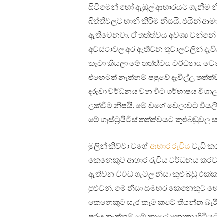
සිටීමෙන් හෝ ඇඹුල් ආහාරයට ගැනීම නිසාවත
බිත්තිවලට හානි කිරීම නිසයි. එයින්
ඇතිවෙනවා. ඒ තත්ත්වය අවශ්‍ය වන්නේ ආ
අවස්ථාවල අර ඇතිවන තුවාලවලින් දැවි
කෑවා කියලා මේ තත්ත්වය වර්ධනය වෙ
එහෙමත් නැත්නම් පපුවේ දැවිල්ල තත්ත්ව
දරුවා වර්ධනය වන විට ගර්භාෂය විශ
ලක්වීම නිසයි. මේ වගේ වෙලාවට වියලි 
මේ ගැස්ට්‍රයිටිස් තත්ත්වයට කුළුබඩුවල
මුලින් කිව්වා වගේ
ආහාර රුචිය
වැඩි කර
කෙනෙකුට ආහාර රුචිය වර්ධනය කරවන්
ඇතිවන විවිධ ගැටලු නිසා කුළු බඩු එ
පුළුවන්. මේ නිසා සමහර කෙනෙකුට 
කෙනෙකුට සැර කෑම කටේ තියන්න බැරි
පුරුදු නැත්නම් මේ කාලේ නොකා හිටියට