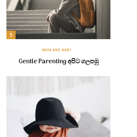
MOM AND BABY
Gentle Parenting අපිට ගලපමු