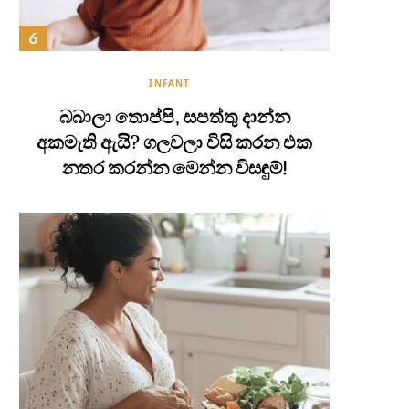
INFANT
බබාලා තොප්පි, සපත්තු දාන්න
අකමැති ඇයි? ගලවලා විසි කරන එක
නතර කරන්න මෙන්න විසඳුම්!