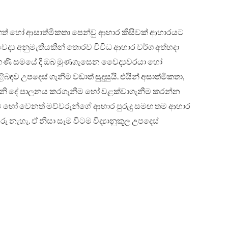
් හෝ ආසාත්මිකතා පෙන්වු ආහාර කිසිවක් ආහාරයට
ෙෙද්‍ය අනුමැතියකින් තොරව විවිධ ආහාර වර්ග අත්හදා
ගර්භණි සමයේ දී ඔබ මුණගැසෙන වෙෙද්‍යවරයා හෝ
ඳව උපදෙස් ගැනීම වඩාත් සුදුසුයි. එයින් අසාත්මිකතා,
ු වැනි දේ පාලනය කරගැනීම හෝ වළක්වාගැනීම කරන්න
ීම හෝ වෙනත් මව්වරුන්ගේ ආහාර පුරුදු සමඟ තම ආහාර
ු නැහැ. ඒ නිසා සෑම විටම විද්‍යානුකූල උපදෙස්