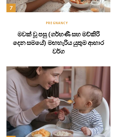
PREGNANCY
මවක් වූ පසු (ගර්භණී සහ මව්කිරි
දෙන සමයේ) මඟහැරිය යුතුම ආහාර
වර්ග