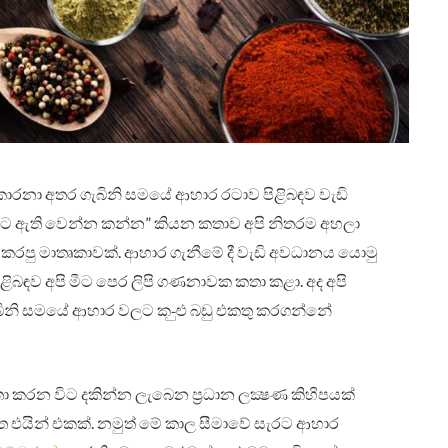
නා අතර ගැබිනි සමයේ ආහාර රටාව පිළිබඳව වැඩි
ට ඇති වෙන්න කන්න” කියන කතාව අපි නිතරම අහලා
කරපු මාතෘකාවක්. ආහාර ගැනීමේ දී වැඩි අවධානය යොමු
ඳව අපි මීට පෙර ලිපි ගණනාවක කතා කළා. අද අපි
ිනි සමයේ ආහාර වලට ක-ුළු බඩු එකතු කරගන්නේ
 කරන විට දකින්න ලැබෙන ප්‍රධාන ලක්‍ෂණ කිහිපයක්
 එයින් එකක්. නමුත් මේ කාල සීමාවේ සැරට ආහාර