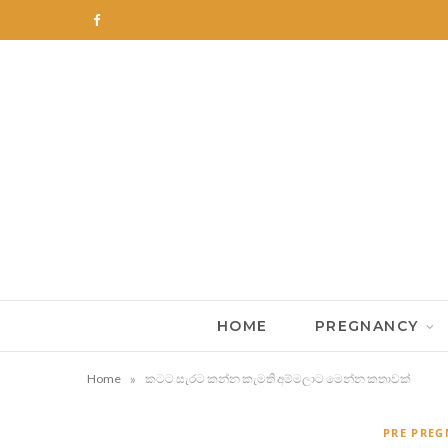
F
a
c
e
b
o
o
k
HOME
PREGNANCY
»
Home
කටට සැරට කන්න කැමති අම්මලාට මෙන්න කතාවක්
PRE PRE