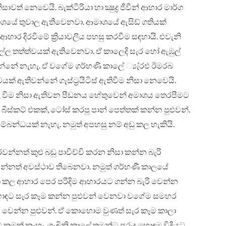
් නෙවෙයි. බැක්ටීරියා හා ක්‍ෂුද්‍ර ජීවීන් ආහාර මාර්ග
 ආමාශයේ තුවාල ඇතිවෙනවා. ආමාශයේ ඇසිඩ් ගතියක්
හාර දිරවීමේ ක්‍රියාවලිය පහසු කරවීම සඳහායි. එවැනි
ල්ල තත්ත්වයක් ඇතිවෙනවා. ඒ කාලෙදි සැර හෝ ඇඹුල්
න්නේ නැහැ. ඒ වගේම ගර්භණි කාලේ ්‍යැ්රඑ ඊමරබ
යක් ඇතිවන්නේ ගැස්ට්‍රයිටිස් ඇතිවීම නිසා නෙවෙයි.
ාල වීම නිසා ඇතිවන පීඩනය හේතුවෙන් අමාශය තෙරපීමට
බිස්කට් එකක්, ටෝස් කරපු පාන් පෙත්තක් කන්න පුළුවන්.
 සම්බන්ධයක් නැහැ. නමුත් අපහසු නම් අඩු කල හැකියි.
වන්නත් කුළු බඩු පාවිච්චි කරන නිසා කන්න බැරි
නත් අවස්ථාව තිබෙනවා. නමුත් ගර්භණී කාලයේ
ක්ක කල ආහාර පෙර පරිදිම ආහාරයට ගන්න බැරි වෙන්න
හොඳට සැර කෑම කන්න පුළුවන් වෙනවා වගේම සමහර
 වෙන්න පුළුවන්. ඒ කොහොම වුණත් සැර කෑම කාලා
 කමක් නැහැ. ගැබිනි කාලේ තමන්ට පුරුදු හොඳම විදියට