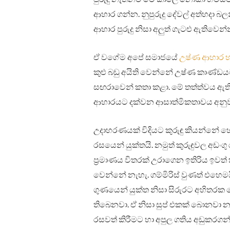
ආහාර ගන්න. නුපුරුදු දේවල් අත්හදා
ආහාර පුරුදු නිසා අලුත් ගැටළු ඇතිවෙන්න
ඒ වගේම අපේ සමාජයේ
උෂ්ණ ආහාර හ
කුළු බඩු අයිති වෙන්නේ උෂ්ණ කාණ්ඩයට
සඟරාවෙන් කතා කළා. මේ තත්ත්වය ඇත
ආහාරයට දක්වන ආසාත්මිකතාවය අනුව 
උදාහරණයක් විදියට කුරුඳු කියන්නේ හ
රසයෙන් යුක්තයි. නමුත් කුරුඳුවල අඩං
ප්‍රමාණය විතරක් උරාගෙන ඉතිරිය ඉවත
වෙන්නේ නැහැ. ගම්මිරිස් වුණත් එහ
ගුණයෙන් යුක්ත නිසා සිරුරට අහිතරක
තිබෙනවා. ඒ නිසා සුප් එකක් බොනවා නම
රසවත් කිරීමට හා අපුල ගතිය අඩුකරගන්න