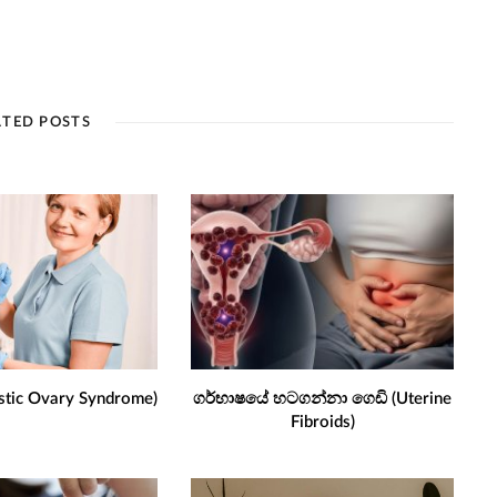
ATED POSTS
stic Ovary Syndrome)
ගර්භාෂයේ හටගන්නා ගෙඩි (Uterine
Fibroids)