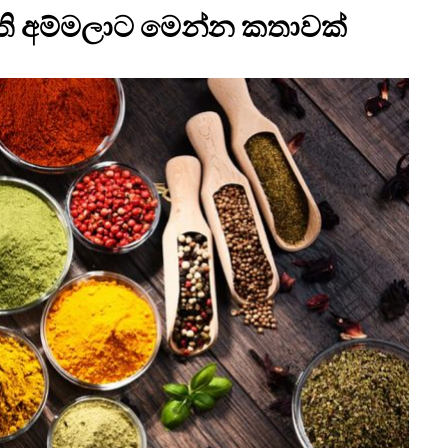
ි අම්මලාට මෙන්න කතාවක්