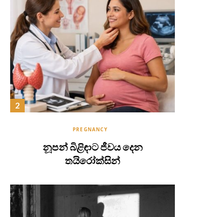
PREGNANCY
නූපන් බිළිඳාට ජීවය දෙන
තයිරෝක්සින්