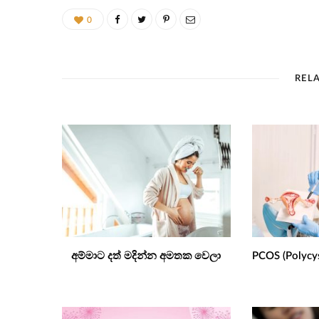
0
REL
අම්මාට දත් මදින්න අමතක වෙලා
PCOS (Polycy