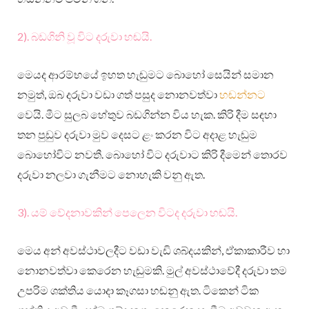
2). බඩගිනි වූ විට දරුවා හඬයි.
මෙයද ආරම්භයේ ඉහත හැඬුමට බොහෝ සෙයින් සමාන
නමුත්, ඔබ දරුවා වඩා ගත් පසුද නොනවත්වා
හඬන්නට
වෙයි. මීට සුලබ හේතුව බඩගින්න විය හැක. කිරි දීම සඳහා
තන පුඩුව දරුවා මුව දෙසට ළං කරන විට අදාළ හැඬුම
බොහෝවිට නවතී. බොහෝ විට දරුවාට කිරි දීමෙන් තොරව
දරුවා නලවා ගැනීමට නොහැකි වනු ඇත.
3). යම් වේදනාවකින් පෙලෙන විටද දරුවා හඬයි.
මෙය අන් අවස්ථාවලදීට වඩා වැඩි ශබ්දයකින්, ඒකාකාරීව හා
නොනවත්වා කෙරෙන හැඬුමකි. මුල් අවස්ථාවේදී දරුවා තම
උපරිම ශක්තිය යොදා කෑගසා හඬනු ඇත. ටිකෙන් ටික