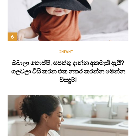
INFANT
බබාලා තොප්පි, සපත්තු දාන්න අකමැති ඇයි?
ගලවලා විසි කරන එක නතර කරන්න මෙන්න
විසඳුම්!