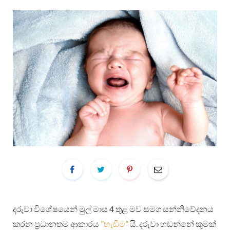
දරුවා විශේෂයෙන් මුල් මාස 4 තුළ මව සමග සන්නිවේදනය
කරන ප්‍රධානතම ආකාරය
”‍හැඬීම”‍
යි. දරුවා හඬන්නේ කුමක්