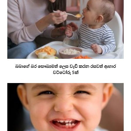
බබාගේ බර සෞඛ්‍යමත් ලෙස වැඩි කරන රසවත් ආහාර
වට්ටෝරු 5ක්