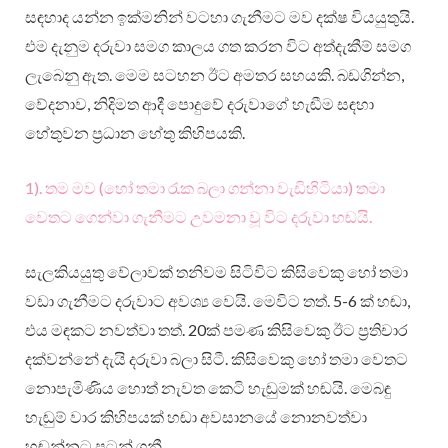
සඳහාද යන්න ඉක්මනින් වටහා ගැනීමට මව දක්ෂ වියයුතුයි.
එම දැනුම දරුවා සමග කාලය ගත කරන විට අත්දැකීම් සමග
ලැබෙනු ඇත. මෙම සටහන ඊට අමතර සහයකි. බඩගින්න,
වේදනාව, නිදිමත ආදී පොදුවේ දරුවාගේ හැඬීම සඳහා
හේතුවන ප්‍රධාන හේතු කිහිපයකි.
1). තම මව (හෝ තමා රැක බලා ගන්නා වැඩිහිටියා) තමා
වෙතට ගෙන්වා ගැනීමට උවමනා වූ විට දරුවා හඬයි.
සැලකියයුතු වේලාවක් තනිවම සිටිවිට කිසිවෙකු හෝ තමා
වඩා ගැනීමට දරුවාට අවශ්‍ය වෙයි. මෙවිට තත්. 5-6 ක් හඬා,
එය මඳකට නවත්වා තත්. 20ක් පමණ කිසිවෙකු ඊට ප්‍රතිචාර
දක්වන්නේ දැයි දරුවා බලා සිටී. කිසිවෙකු හෝ තමා වෙතට
නොපැමිණිය හොත් නැවත කෙටි හැඬුමක් හඬයි. මෙබඳු
හැඬුම් වාර කිහිපයක් හඬා අවසානයේ නොනවත්වා
හඬන්නට පටන් ගනී.