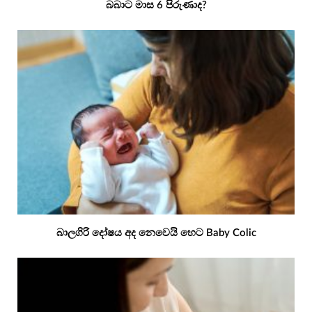
බබාට මාස 6 පිරුණාද?
බාලගිරි දෝෂය අද නෙවෙයි හෙට Baby Colic