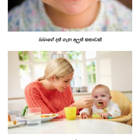
බබාගේ දත් ගැන අලුත් කතාවක්