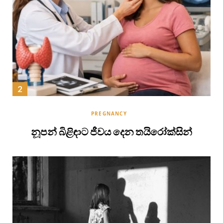
PREGNANCY
නූපන් බිළිඳාට ජීවය දෙන තයිරෝක්සින්