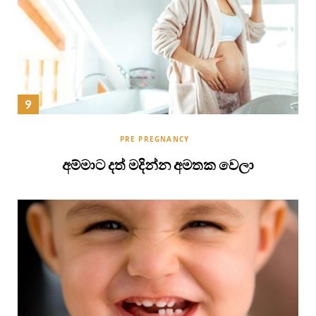
PRE PREGNANCY
අම්මාට දත් මදින්න අමතක වෙලා