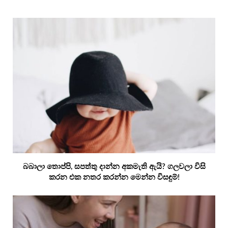
බබාලා තොප්පි, සපත්තු දාන්න අකමැති ඇයි? ගලවලා විසි
කරන එක නතර කරන්න මෙන්න විසඳුම්!