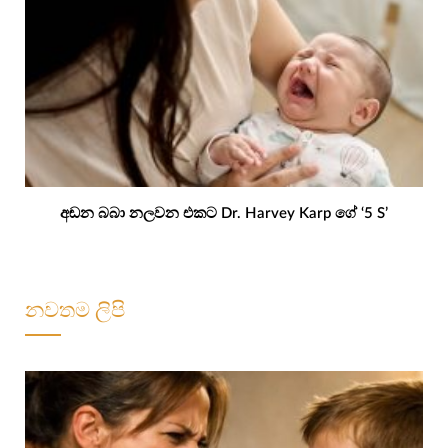
අඬන බබා නලවන එකට Dr. Harvey Karp ගේ ‘5 S’
නවතම ලිපි