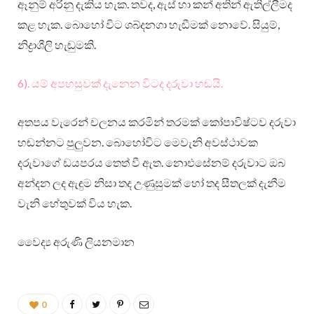
ඈනුම් අරිනු දැකිය හැක. තවද, ඇස් හා කන් අතින් ඇතිල්ලීමද
කළ හැක. බොහෝ විට ශබ්දනගා හැඬීමක් නොවේ. සියුම්,
නිද්‍රාශීලි හැඬුමකි.
6). යම් අපහසුවක් දැනෙන විටද දරුවා හඬයි.
අතපය වැරෙන් චලනය කරමින් තරමක් කෝපාවිෂ්ටව දරුවා
හඬන්නට පුලු‍වන. බොහෝවිට මෙවැනි අවස්ථාවක
දරුවාගේ ඩයපරය තෙත් වී ඇත. නොඑසේනම් දරුවාට ඔබ
අන්දන ලද ඇඳුම නිසා තද උණුසුමක් හෝ තද සීතලක් දැනීම
වැනි හේතුවක් විය හැක.
වෛද්‍ය අරුණි ලියනමාන
0