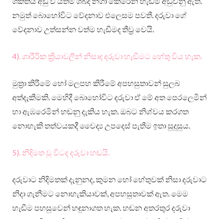
ශක්තිය අඩු වී යත්ම ශබ්ද නගා කෙරෙන හැඬීම අඩුවනු ඇත.
නමුත් බොහෝවිට වේදනාව එලෙසම පවතී. දරුවා ගේ
වේදනාව උත්සන්න වත්ම හැඬීමද තීව්‍ර වෙයි.
4). ශාරීරික ක්‍රියාවලීන් නිසාද දරුවා හැඬීමට හේතු විය හැක.
මුත්‍රා කිරීමේ හෝ මලපහ කිරීමේ අපහසුතාවන් සුලබ
අත්දැකීමකි. මෙහිදී බොහෝවිට දරුවා ඒ මේ අත පෙරලෙමින්
හා ඇඹරෙමින් හඬනු දැකිය හැක. ඔබට නිශ්චය කරගත
නොහැකි තත්වයකදී වෛද්‍ය උපදෙස් පැතීම ඉතා සුදුසුය.
5). නිදිමත වූ විටද දරුවා හඬයි.
දරුවාට නිදිමතක් දැනුනද, කුමන හෝ හේතුවක් නිසා දරුවාට
නිදා ගැනීමට නොහැකියාවක්, අපහසුතාවක් ඇත. මෙම
හැඬීම පහසුවෙන් හඳුනාගත හැක. හඬන අතරතුර දරුවා