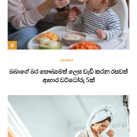
INFANT
බබාගේ බර සෞඛ්‍යමත් ලෙස වැඩි කරන රසවත්
ආහාර වට්ටෝරු 5ක්