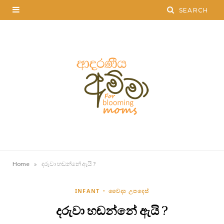
»
Home
දරුවා හඬන්නේ ඇයි ?
INFANT
වෛද්‍ය උපදෙස්
දරුවා හඬන්නේ ඇයි ?