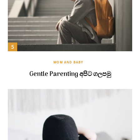
MOM AND BABY
Gentle Parenting අපිට ගලපමු