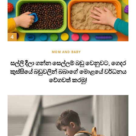
MOM AND BABY
සල්ලි දීලා ගන්න සෙල්ලම් බඩු වෙනුවට, ගෙදර
කුස්සියේ බඩුවලින් බබාගේ මොළයේ වර්ධනය
වේගවත් කරමු!