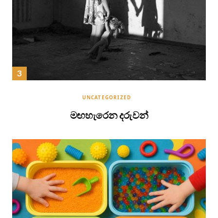
UNCATEGORIZED
මඟහැරෙන දරුවන්