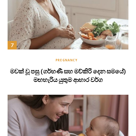
PREGNANCY
මවක් වූ පසු (ගර්භණී සහ මව්කිරි දෙන සමයේ)
මඟහැරිය යුතුම ආහාර වර්ග