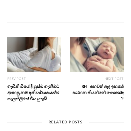
PREV POST
NEXT POST
ගැබිනි වියේ දී හුස්ම ගැනීමට
BHT හෙවත් ඇඳ ඉහපත්
අපහසු නම් අනිවාර්යයෙන්ම
සටහන කියන්නේ මොකක්ද
සැලකිලිමත් විය යුතුයි
?
RELATED POSTS