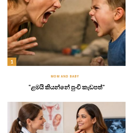
MOM AND BABY
“ළමයි කියන්නේ පුංචි කැඩපත්”