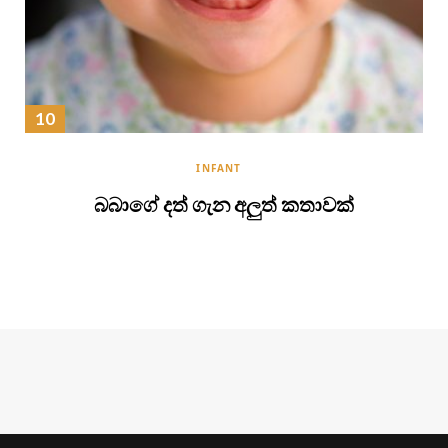
INFANT
බබාගේ දත් ගැන අලුත් කතාවක්