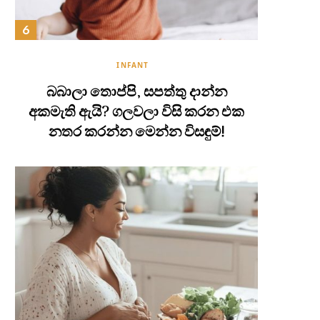
INFANT
බබාලා තොප්පි, සපත්තු දාන්න
අකමැති ඇයි? ගලවලා විසි කරන එක
නතර කරන්න මෙන්න විසඳුම්!