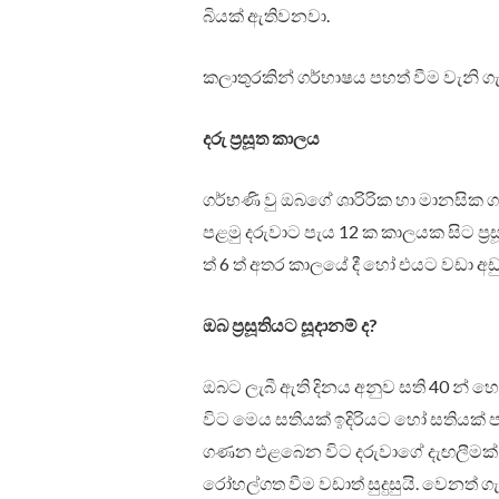
බියක් ඇතිවනවා.
කලාතුරකින් ගර්භාෂය පහත් වීම වැනි ග
දරු ප්‍රසූත කාලය
ගර්භණි වු ඔබගේ ශාරිරික හා මානසික 
පළමු දරුවාට පැය 12 ක කාලයක සිට ප්‍ර
ත් 6 ත් අතර කාලයේ දී හෝ එයට වඩා අඩු ක
ඔබ ප්‍රසූතියට සූදානම් ද?
ඔබට ලැබී ඇති දිනය අනුව සති 40 න් හ
විට මෙය සතියක් ඉදිරියට හෝ සතියක් ප
ගණන එළබෙන විට දරුවාගේ දැඟලීමක
රෝහල්ගත වීම වඩාත් සුදුසුයි. වෙනත් ග