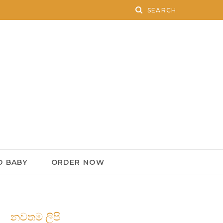
 BABY
ORDER NOW
නවතම ලිපි