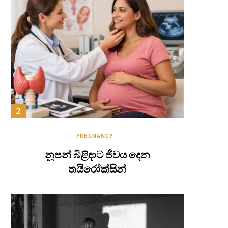
PREGNANCY
නූපන් බිළිඳාට ජීවය දෙන
තයිරෝක්සින්