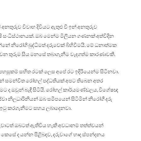
 අනතුරුව විවාහ දිවියට ඇතුළු වී ඉන් අනතුරුව
ෂි සංධිස්ථානයක්. ඔබ මෙන්ම මිලියන ගණනක් අත්විදින
්නේ නිරෝගි බුද්ධිමත් දරුවෙක් බිහිවීමයි. මේ ධනාත්මක
 ගතවන තුරුම සිය මනසේ තබාගැනීම වැදගත්ම කාරණාවකි.
පහසුකම් සහිත රටක් ලෙස අපේ රට ඉදිරියෙන්ම සිටිනවා.
ංගවලින් සමන්විත රෝහල් පද්ධතියක් අපට තිබෙන අතර
මට ද ඔවුන් බැඳී සිටියි. රෝහල් කාර්යමණ්ඩලය, විශේෂඥ
ේවා නිලධාරිනියන් ඔබ සමීපයෙන් සිටිමින් නිරෝගී දරු
 ඉටු කරගැනීමට සහය ලබාදෙනවා.
දරුවාටත් ඔබටත් ඇතිවිය හැකි අවධානම් තත්ත්වයන්
 කෙසේ ද යන්න පිළිබඳව, දරුවාගේ හෘද ස්පන්දනය