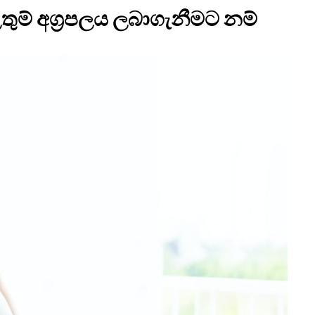
ුම් අග්‍රපලය ලබාගැනීමට නම්