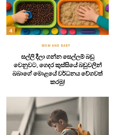
MOM AND BABY
සල්ලි දීලා ගන්න සෙල්ලම් බඩු
වෙනුවට, ගෙදර කුස්සියේ බඩුවලින්
බබාගේ මොළයේ වර්ධනය වේගවත්
කරමු!