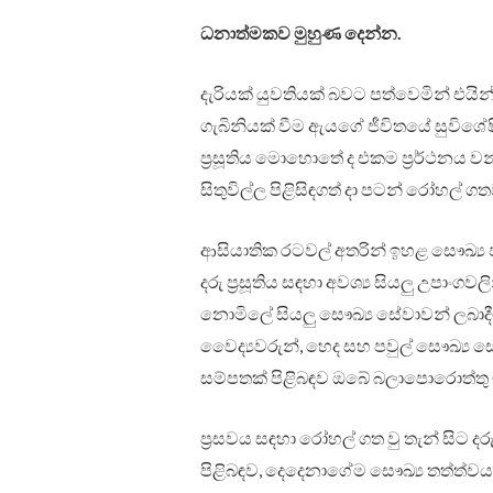
ධනාත්මකව මුහුණ දෙන්න.
දැරියක් යුවතියක් බවට පත්වෙමින් එයින්
ගැබිනියක් වීම ඇයගේ ජීවිතයේ සුවිශේ
ප්‍රසූතිය මොහොතේ ද එකම ප්‍රර්ථනය වන
සිතුවිල්ල පිළිසිඳගත් දා පටන් රෝහල්
ආසියාතික රටවල් අතරින් ඉහළ සෞඛ්‍ය 
දරු ප්‍රසූතිය සඳහා අවශ්‍ය සියලු උපා
නොමිලේ සියලු සෞඛ්‍ය සේවාවන් ලබාදී
වෙෙද්‍යවරුන්, හෙද සහ පවුල් සෞඛ්‍ය ස
සම්පතක් පිළිබඳව ඔබේ බලාපොරොත්තු
ප්‍රසවය සඳහා රෝහල් ගත වු තැන් සිට 
පිළිබඳව, දෙදෙනාගේම සෞඛ්‍ය තත්ත්වය