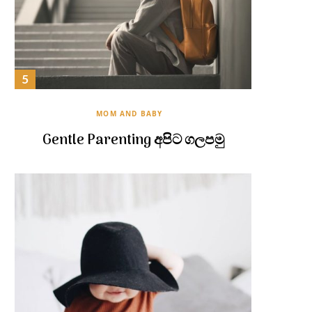
MOM AND BABY
Gentle Parenting අපිට ගලපමු