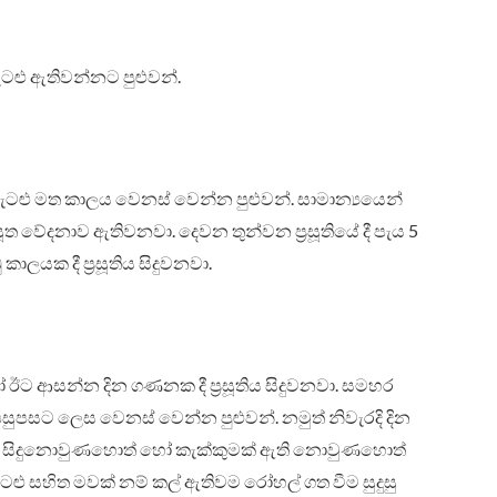
ැටළු ඇතිවන්නට පුළුවන්.
ගැටළු මත කාලය වෙනස් වෙන්න පුළුවන්. සාමාන්‍යයෙන්
සූත වේදනාව ඇතිවනවා. දෙවන තුන්වන ප්‍රසූතියේ දී පැය 5
ාලයක දී ප්‍රසූතිය සිදුවනවා.
ෝ ඊට ආසන්න දින ගණනක දී ප්‍රසූතිය සිදුවනවා. සමහර
සුපසට ලෙස වෙනස් වෙන්න පුළුවන්. නමුත් නිවැරදි දින
් සිදුනොවුණහොත් හෝ කැක්කුමක් ඇති නොවුණහොත්
ැටළු සහිත මවක් නම් කල් ඇතිවම රෝහල් ගත වීම සුදුසු