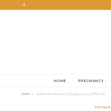
F
a
c
e
b
o
o
k
HOME
PREGNANCY
»
Home
සාර්ථක ගර්භණීභාවයේ උතුම් අග්‍රපලය ලබාගැනීමට නම්
PREGNAN