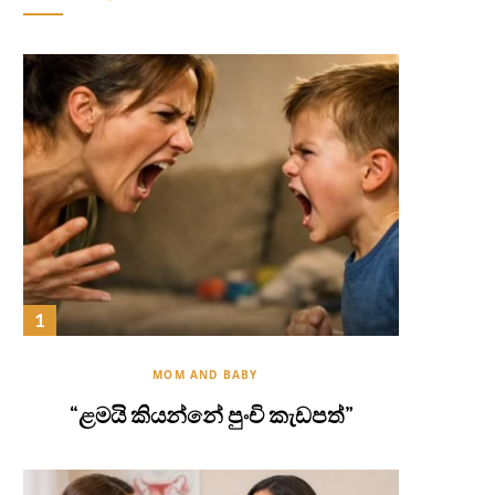
MOM AND BABY
“ළමයි කියන්නේ පුංචි කැඩපත්”