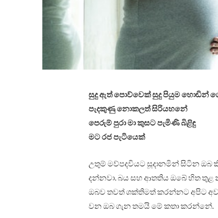
සුදු ඇත් පොව්වෙක් සුදු පියුම හොඬින් 
පැදකුණු නොකලත් සිරියහනේ
පෙරුම් පුරා මා කුසට පැමිණි බිළිඳු
මට රජ පැටියෙක්
උතුම් මව්පදවියට සූදානමින් සිටින ඔබ
දන්නවා. බය සහ ආතතිය ඔබේ හිත තුළ නැ
ඔබව තවත් ශක්තිමත් කරන්නට අපිට අව
වන ඔබ ගැන තමයි මේ කතා කරන්නේ.