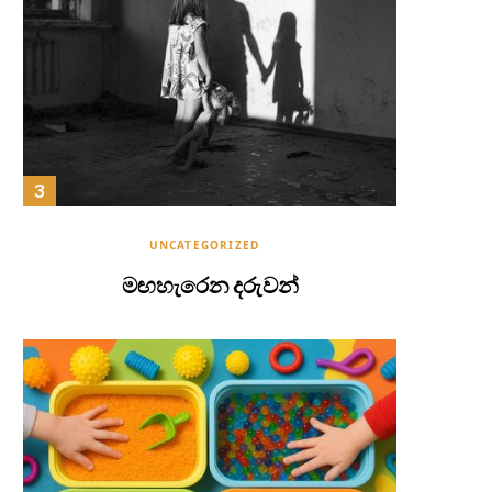
UNCATEGORIZED
මඟහැරෙන දරුවන්