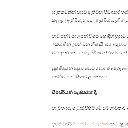
සැත්කමකින් පසුව ඇතිවන පීඩාකාරි ත
කැළැල් ඇතිවීම, තුවාල පැසවීම වැනි ග
නව ජන්මයා උපන් විගස හොඳින් හුස්
ඉක්මනින් ඉවත් වන නිසායි. එය දරුවාට
මව අතර සබධතා ඇතිවීමටත් එය වඩාත් 
ප්‍රසූතියෙන් පසුව මවට වෙනත් අතුරු 
පත්වීමට හැකියාව ලැබෙනවා.
සිසේරියන් සැත්කමක දී,
නැවත දරු ගැබක් පිහිටීමේ සම්භාවිතා
ප්‍රථම වරට
සිසේරියන් සැත්කම
කට මුහු