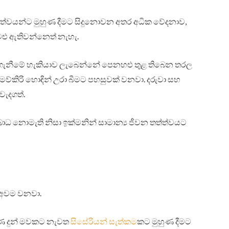
ත්ත්වයන්ට මුහුණ දීමට සිදුනොවන අතර අධික වේදනාව,
ැටළු ඇතිවන්නෙත් නැහැ.
ම ගැනීමේ හැකියාව ලැබෙන්නේ පෙනහළු තුළ තිබෙන තරල
 මව්කිරි හොඳින් උරා බීමට පහසුවක් වනවා. දරුවා සහ
වැදගත්.
ආබාධ නොමැති නිසා ඉක්මනින් සාමාන්‍ය ජීවන තත්ත්වයට
ව අවම වනවා.
ණ දුන් මවකට නැවත
සිසේරියන් සැත්කම
කට මුහුණ දීමට