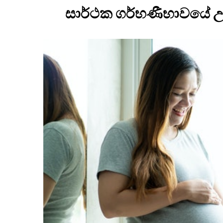
සාර්ථක ගර්භණීභාවයේ උත