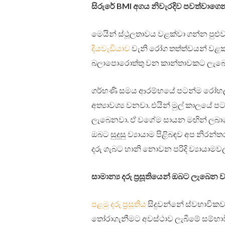
සිරුරේ BMI අගය නිවැරදිව පවත්වාගෙ
මෙයින් ස්ථූලතාවය වළක්වා ගන්න පුළු
දියවැඩියාව
වැනි රෝග තත්ත්වයන් වළක්වා
බලාපොරොත්තු වන කාන්තාවකට ලැබෙ
ගර්භණි සමය ආරම්භයේ පටන්ම රෝහල 
අත්‍යාවශ්‍ය වනවා. එයින් මුල් කාලය
ලැබෙනවා. ඒ වගේම සායන මඟින් ලබාදෙන 
ඔබට සුදුසු ව්‍යායාම පිළිබඳව අප නිර
දරු ගැබට හානි නොවන පරිදි ව්‍යායාමවල 
සාමාන්‍ය දරු ප්‍රසූතියෙන් ඔබට ලැබෙන ව
පළමු දරු ප්‍රසූතිය
සිදුවන්නේ ස්වභාවිකව නම
තෝරාගැනීමට අවස්ථාව ලැබීමේ සම්භාව