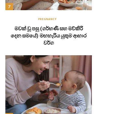
PREGNANCY
මවක් වූ පසු (ගර්භණී සහ මව්කිරි
දෙන සමයේ) මඟහැරිය යුතුම ආහාර
වර්ග