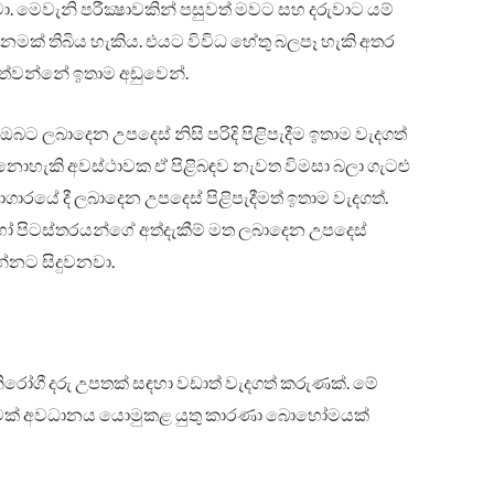
. මෙවැනි පරීක්‍ෂාවකින් පසුවත් මවට සහ දරුවාට යම්
මක් තිබිය හැකිය. එයට විවිධ හේතු බලපෑ හැකි අතර
 පත්වන්නේ ඉතාම අඩුවෙන්.
බට ලබාදෙන උපදෙස් නිසි පරිදි පිළිපැදීම ඉතාම වැදගත්
නොහැකි අවස්ථාවක ඒ පිළිබඳව නැවත විමසා බලා ගැටළු
කාගාරයේ දී ලබාදෙන උපදෙස් පිළිපැදීමත් ඉතාම වැදගත්.
ෝ පිටස්තරයන්ගේ අත්දැකීම් මත ලබාදෙන උපදෙස්
්නට සිදුවනවා.
නිරෝගී දරු උපතක් සඳහා වඩාත් වැදගත් කරුණක්. මේ
මවක් අවධානය යොමුකළ යුතු කාරණා බොහෝමයක්