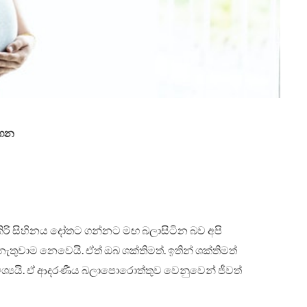
ගෙන
 කිරි සිහිනය දෝතට ගන්නට මඟ බලාසිටින බව අපි
තුවාම නෙවෙයි. ඒත් ඔබ ශක්තිමත්. ඉතින් ශක්තිමත්
ශ්‍යයි. ඒ ආදරණීය බලාපොරොත්තුව වෙනුවෙන් ජීවත්