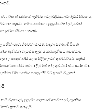
න යාම.
වන්. ගර්භණී සමයේ ඇතිවන මලබද්ධය, අධි රුධිර පිඩනය,
ගත හැකියි. මෙය සාමාන්‍ය ප්‍රසූතියකින් දරුවෙක්
න සුවිශේෂි සහනයකි.
මඟින් පැවැත්වෙන සායන සඳහා සහභාගි වීමත්
ේ පටන්ම ඇතිවන ගැටළු පාලනය කරගැනීමට අවස්ථාව
උපදෙස් නිසි ලෙස පිළිපැඳීමත් අනිවාර්යයි. ගැබිනි
න්තරයෙන් සඟරාව හරහා ලිපි මඟින් ද අවධාරණය කරනවා.
නිරත වීම ප්‍රසූතිය පහසු කිරීමට ඉතාම වැදගත්.
ාසි
් මීලඟ දරු ප්‍රසූතිය සඳහා ස්වභාවික දරු ප්‍රසූතිය
ිතාව ඉතාම ඉහළයි.