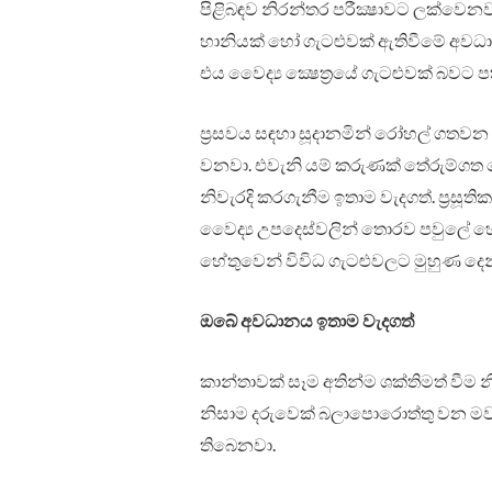
පිළිබඳව නිරන්තර පරීක්‍ෂාවට ලක්වෙනවා
හානියක් හෝ ගැටළුවක් ඇතිවීමේ අවධාන
එය වෙෙද්‍ය ක්‍ෂෙත්‍රයේ ගැටළුවක් බවට
ප්‍රසවය සඳහා සූදානමින් රෝහල් ගතවන ඔ
වනවා. එවැනි යම් කරුණක් තේරුම්ගත 
නිවැරදි කරගැනීම ඉතාම වැදගත්. ප්‍රසූති
වෙෙද්‍ය උපදෙස්වලින් තොරව පවුලේ හ
හේතුවෙන් විවිධ ගැටළුවලට මුහුණ දෙන
ඔබේ අවධානය ඉතාම වැදගත්
කාන්තාවක් සෑම අතින්ම ශක්තිමත් වීම 
නිසාම දරුවෙක් බලාපොරොත්තු වන 
තිබෙනවා.