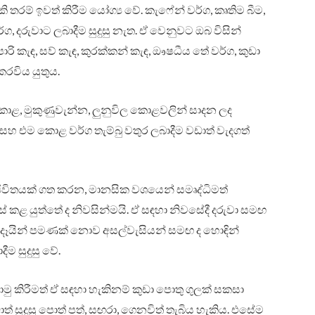
තරම් ඉවත් කිරීම යෝග්‍ය වේ. කැෆේන් වර්ග, කෘතිම බීම,
ර්ග, දරුවාට ලබාදීම සුදුසු නැත. ඒ වෙනුවට ඔබ විසින්
ොරි කැඳ, සව් කැඳ, කුරක්කන් කැඳ, ඖෂධීය තේ වර්ග, කුඩා
රවිය යුතුය.
ොළ, මුකුණුවැන්න, ලුනුවිල කොළවලින් සාදන ලද
සහ එම කොළ වර්ග තැම්බු වතුර ලබාදීම වඩාත් වැදගත්
 ජීවිතයක් ගත කරන, මානසික වශයෙන් සමෘද්ධිමත්
 කළ යුත්තේ ද නිවසින්මයි. ඒ සඳහා නිවසේදී දරුවා සමඟ
ෑදෑයින් පමණක් නොව අසල්වැසියන් සමඟ ද හොඳින්
ීම සුදුසු වේ.
ු කිරීමත් ඒ සඳහා හැකිනම් කුඩා පොතු ගුලක් සකසා
ත් සුදුසු පොත් පත්, සඟරා, ගෙනවිත් තැබිය හැකිය. එසේම