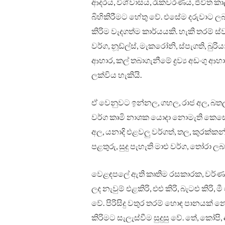
ආදරය, විශ්වාසය, රැකවරණය, ජීවිත කාලය
බිහිකිරීමට හේතු වේ. එසේම දරුවාට 
කිරිම වැදගත්ම කාර්යයකි. හැකි තරම් 
වර්ග, නූඩ්ල්ස්, මැකරෝනි, ස්පැගති, බුර
ආහාර, කල් තබාගැනීමේ ද්‍රව්‍ය අඩංග
ලක්විය හැකියි.
ඒ වෙනුවට ඉන්නල, ගහල, රාජ අල, බතල
වර්ග කෘමි නාශක යොදා නොමැති කෙසෙල්
අල, යනාදි එළවලු වර්ගත්, තල, කුරක්කන්,
පළතුරු, සුදු පැහැති මාළු වර්ග, තෝරා ල
වෙළඳපලේ ඇති කෘතිම රසකාරක, වර්ණ ක
ලද නැවුම් එළකිරි, එළු කිරි, බැටළු කිරි
වේ. පිරිසිදු වතුර තරම් හොඳ පානයක් 
කිරිමට සැලැස්වීම සුදුසු වේ. තේ, 