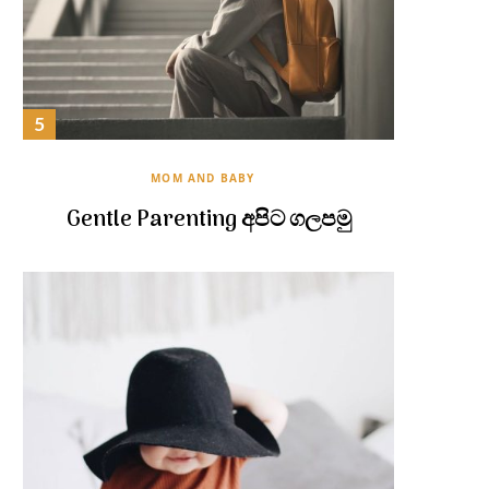
MOM AND BABY
Gentle Parenting අපිට ගලපමු