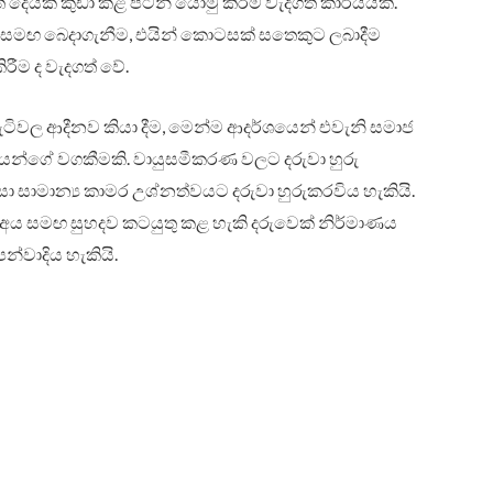
ෙයක කුඩා කළ පටන් යොමු කිරීම වැදගත් කාර්යයකි.
ය සමඟ බෙදාගැනීම, එයින් කොටසක් සතෙකුට ලබාදීම
කිරීම ද වැදගත් වේ.
දුම්වැටිවල ආදීනව කියා දීම, මෙන්ම ආදර්ශයෙන් එවැනි සමාජ
ව්පියන්ගේ වගකීමකි. වායුසමීකරණ වලට දරුවා හුරු
නිසා සාමාන්‍ය කාමර උශ්නත්වයට දරුවා හුරුකරවිය හැකියි.
අය සමඟ සුහදව කටයුතු කළ හැකි දරුවෙක් නිර්මාණය
්වාදිය හැකියි.