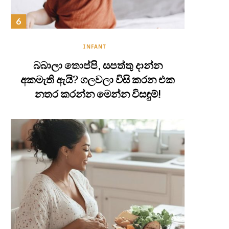
INFANT
බබාලා තොප්පි, සපත්තු දාන්න
අකමැති ඇයි? ගලවලා විසි කරන එක
නතර කරන්න මෙන්න විසඳුම්!