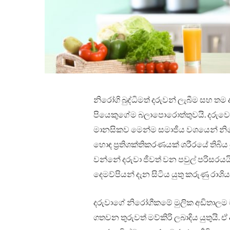
නිරෝගි බුද්ධිමත් දරුවන් ලැබීම සහ ත
පියෙකුගේම බලාපොරොත්තුවයි. දරුවෙක් 
මානසිකව මෙන්ම සමාජීය වශයෙන් නිරෝ
හොඳ ප්‍රතිශක්තිකරණයක් ශරීරයේ තිබිය
වන්නේ දරුවා ජීවත් වන පවුල් පරිසරයය
දෙමව්පියන් දැන සිටිය යුතු කරුණු රාශිය
දරුවාගේ නිරෝගීකමේ මුලික අඩිතාලම මව
ගතවන තුරුවත් මව්කිරි ලබාදිය යුතුයි. 