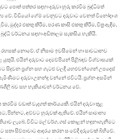
ුවට පොත් පත්තර සඳහා දරුවා හුරු කරවීම බුද්ධිමත්
්‍ය වේ. වීඩියෝ ගේම් වෙනුවට දරුවාට වෙනත් විනෝදාංශ
ම, මුද්දර එකතු කිරීම, පරණ කාසි එකතු කිරීම, චිත්‍ර ඇඳීම,
ේ බුද්ධි වර්ධනය සඳහා අඩිතාලම සැකසිය හැකියි.
ව රහසක් නොවේ. ඒ නිසාම ඉවසීමෙන් හා සාවධානව
යුතුයි. එයින් දරුවාට දෙමව්පියන් පිළිබඳව විශ්වාසයක්
 සිදුවන ප්‍රශ්න සහ ගැටළු වලදී යහළුවන්ගෙන් උපදෙස්
ිණීමට දරුවා උනන්දු වන්නේ එවිටයි. ප්‍රශ්න අසමින්
මාණශීලි බව සහ හැකියාවන් වර්ධනය වේ.
කරවීම වඩාත් වැදගත් කාර්යයකි. එයින් දරුවා තුළ
ට, පින්නට, අව්වට හුරුවක් ඇතිවේ. එයින් සාමාන්‍ය
කියාව ලැබේ. විවිධ මල් වර්ග, ගස් කොළන් හඳුනාගැනීමට
 සතා සිව්පාවාට ආදරය කරන සංවේදී දරුවෙක් බිහිවේ.