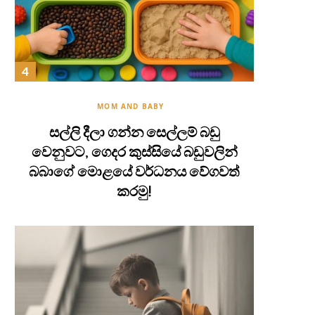
MOM AND BABY
සල්ලි දීලා ගන්න සෙල්ලම් බඩු
වෙනුවට, ගෙදර කුස්සියේ බඩුවලින්
බබාගේ මොළයේ වර්ධනය වේගවත්
කරමු!