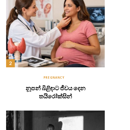
PREGNANCY
නූපන් බිළිඳාට ජීවය දෙන
තයිරෝක්සින්