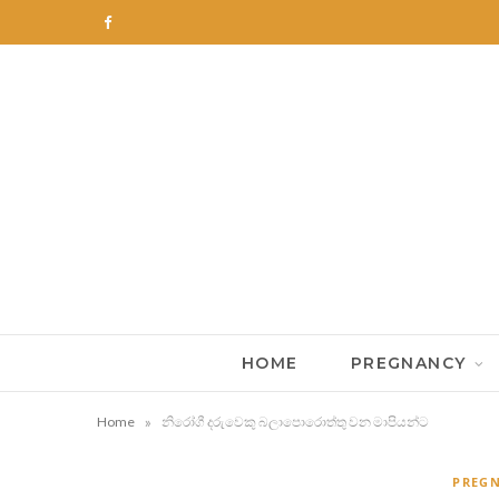
F
a
c
e
b
o
o
k
HOME
PREGNANCY
»
Home
නිරෝගී දරුවෙකු බලාපොරොත්තු වන මාපියන්ට
PREG