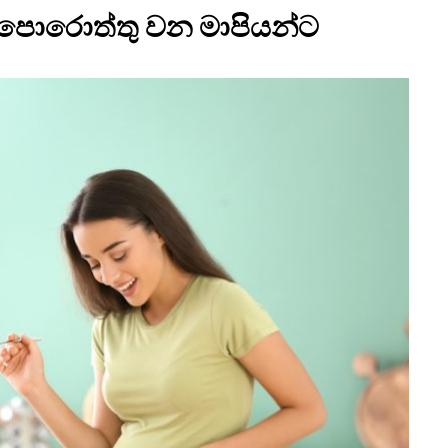
ාපොරොත්තු වන මාපියන්ට