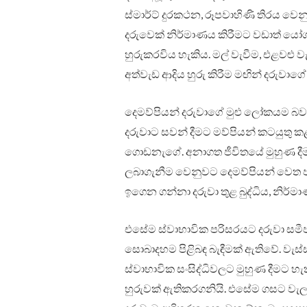
ස්මාර්ට් දුරකථන, රූපවාහිණි තිරය වෙන
දරුවෙක් නිර්මාණය කිරීමට වඩාත් යෝග
හුරුකරවිය හැකිය. මල් වැවීම, එළවළු වැවී
අත්වැඩ ආදිය හුරු කිරීම මඟින් දරුවාග
දෙමව්පියන් දරුවාගේ මුළු ලෝකයම බ
දරුවාට සවන් දීමට මව්පියන් කටයුතු කළ 
ගොඩනැගේ. අනාගත ජීවිතයේ මුහුණ දීමට
ලබාගැනීම වෙනුවට දෙමව්පියන් වෙත පැම
ඉගෙන ගන්නා දරුවා තුළ බුද්ධිය, නිර්
එසේම ස්වාභාවික පරිසරයට දරුවා සමීප 
සොබාදහම පිළිබඳ බැඳීමක් ඇතිවේ. වැස්ස
ස්වාභාවික සංසිද්ධිවලට මුහුණ දීමට හැ
හුරුවක් ඇතිකරගනියි. එසේම ගසට වැලට