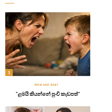
MOM AND BABY
“ළමයි කියන්නේ පුංචි කැඩපත්”