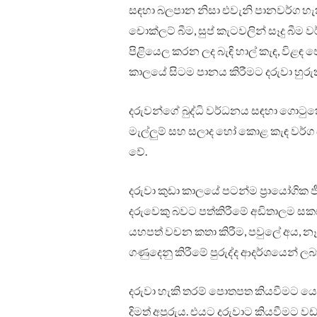
සඳහා බලපාන නිසා එවැනි පානවර්ග හැකි 
චොක්ලට් බීම, සුප් කැටවලින් සෑදු බීම ව
පිළියෙල කරන ලද බැඳි හාල් කැඳ, විළඳ ප
කාලයේ සිටම පානය කිරීමට දරුවා හුරුක
දරුවන්ගේ බුද්ධි වර්ධනය සඳහා ගොටුක
මැල්ලුම් සහ සලාද හෝ කොළ කැඳ වර්ග 
වේ.
දරුවා කුඩා කාලයේ පටන්ම ප්‍රායෝගික
දරුවෙකු බවට පත්කිරීමේ අඩිතාලම සකස්
යහපත් වචන කතා කිරීම, පවුලේ අය, න
ගණුදෙනු කිරීමේ පුරුද්ද ආදර්ශයෙන් ලබාද
දරුවා හැකි තරම් පොතපත කියවීමට යොම
දිමත් අපූරුය. එයට දරුවාට කියවීමට වඩා