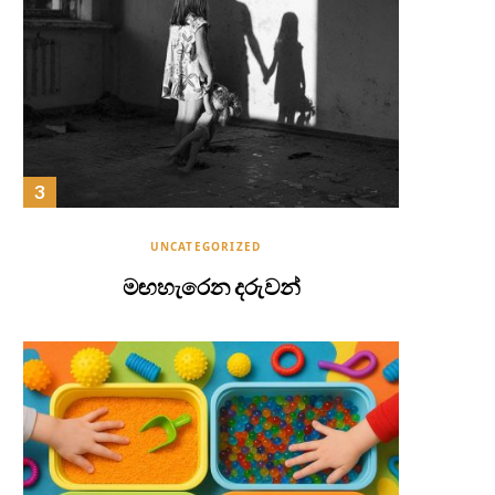
UNCATEGORIZED
මඟහැරෙන දරුවන්