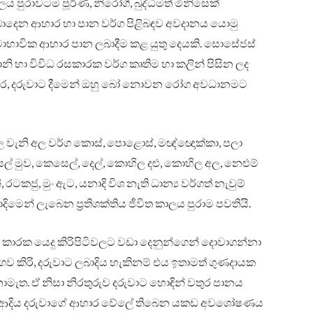
 පුරාවටම පූර්ණ, නිරෝගී, බුද්ධිමත් මිනිසෙක්
ලබාදෙන ආහාර හා පාන වර්ග පිළිබඳව අවදානය යොමු
ස්වාභාවික ආහාර පාන ලබාදීම කළ යුතු දෙයකි. සොසේජස්
ියානි හා විවිධ රසකාරක වර්ග කෘතිම හා කලින් පිසින ලද
ු ආහාර, දරුවාට දීමෙන් ඔහු බෝ නොවන රෝග අවධානමට
 වැනි අල වර්ග කොස්, පොළොස්, මඥ්ඥොක්කා, පලා
 මුව, කෙසෙල්, දෙල්, කොහිල දළු, කොහිල අල, නෙළුම්
 රටකජු, මුං ඇට, යනාදි විශ නැති ධාන්‍ය වර්ගත් නැවුම්
බාදිමෙන් ලැබෙන ප්‍රතිශක්තිය ජීවිත කාලය පුරාම පවතියි.
ාරක යෙදු කිරිපිටිවලට වඩා දෙනුන්ගෙන් දොවාගන්නා
, මී ගව කිරි, දරුවාට ලබාදිය හැකිනම් එය ඉතාමත් ගුණදායක
නොමැත. ඒ නිසා නිරතුරුව දරුවාට හොඳින් වතුර පානය
කෝපි, ආදිය දරුවාගේ ආහාර වේලේ තිබෙන යකඩ අවශෝෂණය