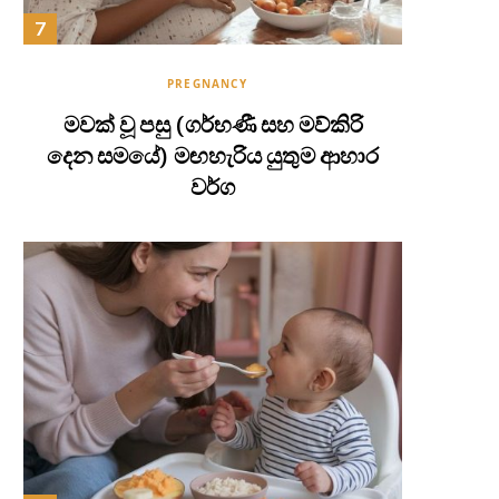
PREGNANCY
මවක් වූ පසු (ගර්භණී සහ මව්කිරි
දෙන සමයේ) මඟහැරිය යුතුම ආහාර
වර්ග