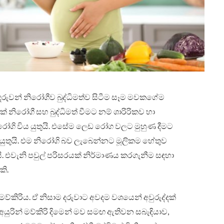
ම දරුවන් නිරෝගීව බුද්ධිමත්ව සිටීම සෑම මවකගේම
නිරෝගී සහ බුද්ධිමත් වීමට නම් ශාරිරිකව හා
ගි විය යුතුයි. එසේම ලෙඩ රෝග වලට මුහුණ දීමට
 යුතුයි. එම නිරෝගි බව ලැබෙන්නට මූලිකම හේතුව
ි. එවැනි පවුල් පරිසරයක් නිර්මාණය කරගැනීම සඳහා
කි.
්කිරිය. ඒ නිසාම දරුවාට අවදම වශයෙන් අවුරුද්දක්
ඒ අයුරින් මව්කිරි දිමෙන් මව සමඟ ඇතිවන සබැඳියාව,