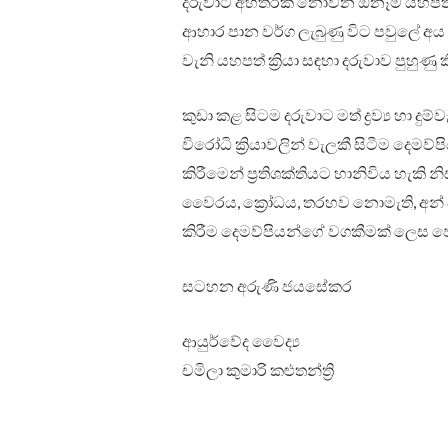
දරුවාට අහිතරක නොවන ඕනෑම යහපත් ද
ආහාර පාන වර්ග ලැබුණු විට පවුලේ අ
වැනි යහපත් ක්‍රියා සඳහා දරුවාව පුහුණු 
කුඩා කළ සිටම දරුවාට මත් ද්‍රව්‍ය හා 
විරෝධි ක්‍රියාවලින් වැලකී සිටීම දෙම
කිරීමෙන් ප්‍රතිශක්තියට හානිවිය හැකි 
වෛරය, ක්‍රෝධය, තරහව නොමැති, අන් 
කිරීම දෙමව්පියන්ගේ වගකීමක් ලෙස පෙන
සටහන අරුණි ජයසේකර
ආයුර්වේද වෛද්‍ය
චමිලා කුමාරි කළුතන්ත්‍රි