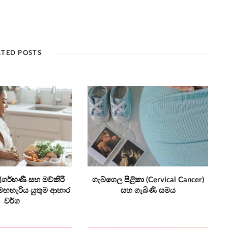
ATED POSTS
 (ගර්භණී සහ මව්කිරි
ගැබ්ගෙල පිළිකා (Cervical Cancer)
ඟහැරිය යුතුම ආහාර
සහ ගැබිණි සමය
වර්ග