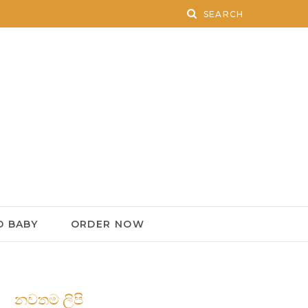
 BABY
ORDER NOW
නවතම ලිපි