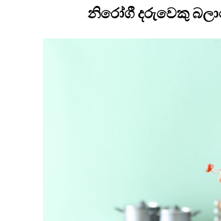
නිරෝගී දරුවෙකු බල