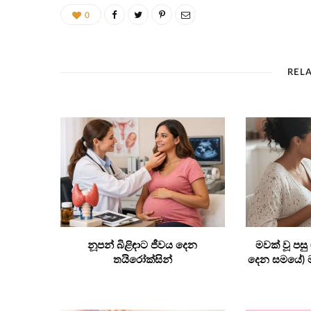
0
REL
නූපන් බිළිඳාට ජීවය දෙන
මවක් වූ පසු
තයිරෝක්සින්
දෙන සමයේ) ම