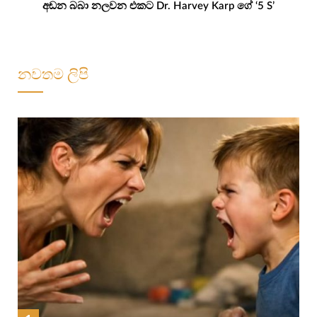
අඬන බබා නලවන එකට Dr. Harvey Karp ගේ ‘5 S’
නවතම ලිපි