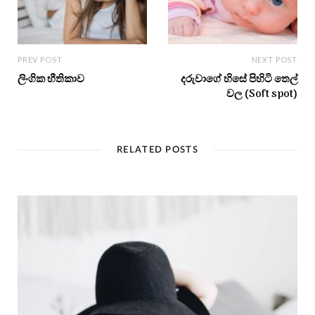
PREV POST
NEXT POST
ලිංගික භීතිකාව
දරුවාගේ හිසේ පිහිටි තෙල්
වල (Soft spot)
RELATED POSTS