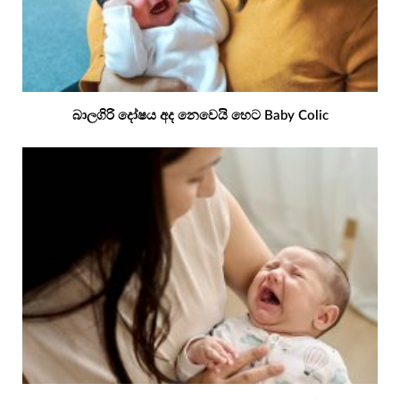
බාලගිරි දෝෂය අද නෙවෙයි හෙට Baby Colic