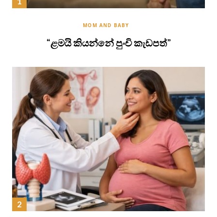
MOM AND BABY
“ළමයි කියන්නේ පුංචි කැඩපත්”