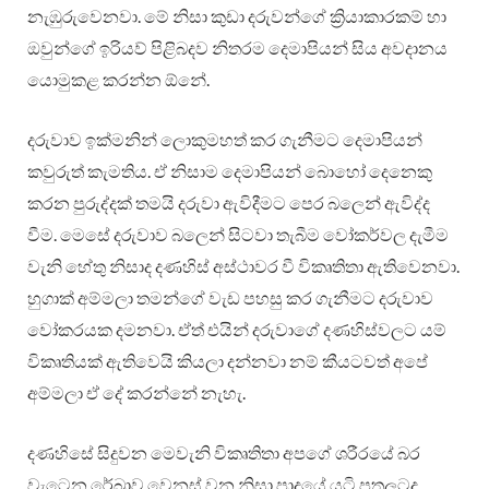
නැඹුරුවෙනවා. මේ නිසා කුඩා දරුවන්ගේ ක්‍රියාකාරකම් හා
ඔවුන්ගේ ඉරියව් පිළිබදව නිතරම දෙමාපියන් සිය අවදානය
යොමුකළ කරන්න ඕනේ.
දරුවාව ඉක්මනින් ලොකුමහත් කර ගැනීමට දෙමාපියන්
කවුරුත් කැමතිය. ඒ නිසාම දෙමාපියන් බොහෝ දෙනෙකු
කරන පුරුද්දක් තමයි දරුවා ඇවිදීමට පෙර බලෙන් ඇවිද්ද
වීම. මෙසේ දරුවාව බලෙන් සිටවා තැබීම වෝකර්වල දැමීම
වැනි හේතු නිසාද දණහිස් අස්ථාවර වී විකෘතිතා ඇතිවෙනවා.
හුගාක් අම්මලා තමන්ගේ වැඩ පහසු කර ගැනීමට දරුවාව
වෝකරයක දමනවා. ඒත් එයින් දරුවාගේ දණහිස්වලට යම්
විකෘතියක් ඇතිවෙයි කියලා දන්නවා නම් කීයටවත් අපේ
අම්මලා ඒ දේ කරන්නේ නැහැ.
දණහිසේ සිදුවන මෙවැනි විකෘතිතා අපගේ ශරීරයේ බර
වැටෙන රේඛාව වෙනස් වන නිසා පාදයේ යටි පතුලටද