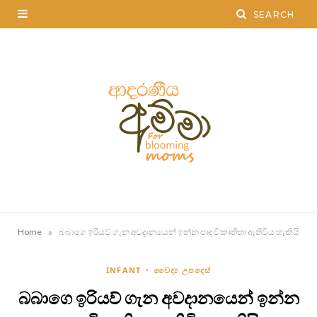
»
Home
බබාගෙ ඉරියව් ගැන අවදානයෙන් ඉන්න පාද විකෘතිතා ඇතිවිය හැකියි
INFANT
වෛද්‍ය උපදෙස්
බබාගෙ ඉරියව් ගැන අවදානයෙන් ඉන්න