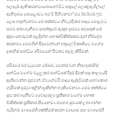
බලපෑම් ඇති කරනවා.බොහෝ විට පතුලේ ලොකු ඇගිල්ලේ
ඇති දාරය පොළොවට බර වී පිහිටනවා” එය ඊවර්ටඩ් ෆුට්
ලෙස හදුන්වනවා. මේ තත්තවය නිවැරදි කර පාදය පොළවට
සමව තබා ගැනීමට සපත්තුවේ ඇතුළු දාරයට අඩසදක් සේ
කුඩා නෙරුමක් පළදින්න භෞතචිකිත්සකවරුන් නිර්දේශ
කරනවා. මෙමගින් සිදුවෙන්නේ පතුලේ විකෘතියට වගේම
දණහිස් සන්ධිය ශරිරයෙන් පිටතට තල්ල කිරීමක්.
ශරිරයේ බර වැටෙන රේඛාව වෙනස් වන නිසා දණහිස්
සන්ධිය වගේම වළලු කර සන්ධියත් රිදුම් දීමක් පසු කාලයේදී
ඇතිවෙන්න පුළුවන්. ඒවගේමයි පාදය ඇද්දවීමක් හෝ කොර
ගැසීමක් දරුවා තුලින් දැකින්න හැකිවෙනවා. මෙම තත්ත්වය
සුව කර ගැනීමට වෛද්‍යශල්‍ය ප්‍රතිකාර වගේම භෞත
චිකිත්සක ප්‍රතිකාර තියෙනවා. එහෙම සුවයක් ලබා ගන්න
බැරිනම් මාංශපේශී ශක්තිමත් කරන ව්‍යායාම සහ මාංශපේශී