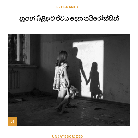
PREGNANCY
නූපන් බිළිඳාට ජීවය දෙන තයිරෝක්සින්
UNCATEGORIZED