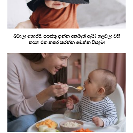
බබාලා තොප්පි, සපත්තු දාන්න අකමැති ඇයි? ගලවලා විසි
කරන එක නතර කරන්න මෙන්න විසඳුම්!