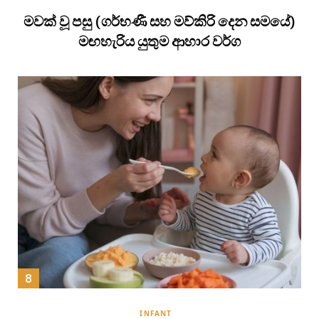
මවක් වූ පසු (ගර්භණී සහ මව්කිරි දෙන සමයේ)
මඟහැරිය යුතුම ආහාර වර්ග
INFANT