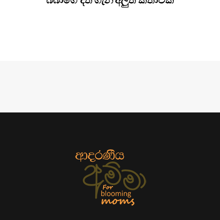
බබාගේ දත් ගැන අලුත් කතාවක්