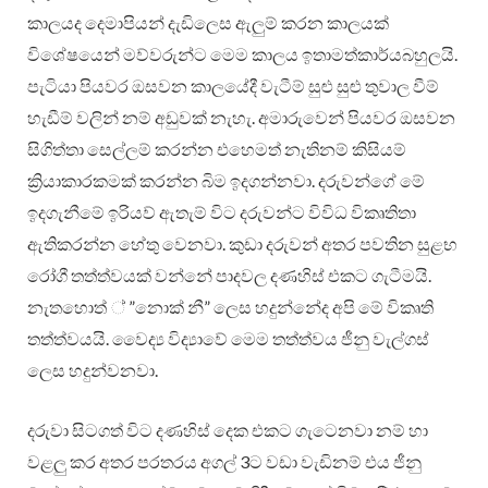
කාලයද දෙමාපියන් දැඩිලෙස ඇලුම් කරන කාලයක්
විශේෂයෙන් මව්වරුන්ට මෙම කාලය ඉතාමත්කාර්යබහුලයි.
පැටියා පියවර ඔසවන කාලයේදී වැටීම් සුළු සුළු තුවාල වීම්
හැඩීම් වලින් නම් අඩුවක් නැහැ. අමාරුවෙන් පියවර ඔසවන
සිගිත්තා සෙල්ලම් කරන්න එහෙමත් නැතිනම් කිසියම්
ක්‍රියාකාරකමක් කරන්න බිම ඉදගන්නවා. දරුවන්ගේ මේ
ඉදගැනීමේ ඉරියව් ඇතැම් විට දරුවන්ට විවිධ විකෘතිතා
ඇතිකරන්න හේතු වෙනවා. කුඩා දරුවන් අතර පවතින සුළභ
රෝගී තත්ත්වයක් වන්නේ පාදවල දණහිස් එකට ගැටීමයි.
නැතහොත් ් ”නොක් නී” ලෙස හදුන්නේද අපි මේ විකෘති
තත්ත්වයයි. වෛද්‍ය විද්‍යාවේ මෙම තත්ත්වය ජීනු වැල්ගස්
ලෙස හදුන්වනවා.
දරුවා සිටගත් විට දණහිස් දෙක එකට ගැටෙනවා නම් හා
වළලු කර අතර පරතරය අගල් 3ට වඩා වැඩිනම් එය ජීනු