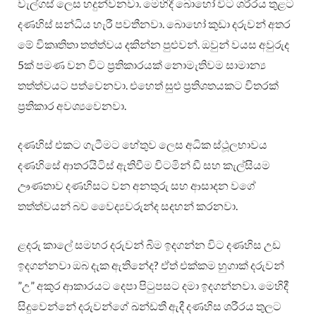
වැල්ගස් ලෙස හදුන්වනවා. මෙහිදී බොහෝ විට ශරීරය තුළට
දණහිස් සන්ධිය හැරී පවතීනවා. බොහෝ කුඩා දරුවන් අතර
මේ විකෘතිතා තත්ත්වය දකින්න පුළුවන්. ඔවුන් වයස අවුරුද
5ක් පමණ වන විට ප්‍රතිකාරයක් නොමැතිවම සාමාන්‍ය
තත්ත්වයට පත්වෙනවා. එහෙත් සුළු ප්‍රතිශතයකට විතරක්
ප්‍රතිකාර අවශ්‍යවෙනවා.
දණහිස් එකට ගැටීමට හේතුව ලෙස අධික ස්ථූලභාවය
දණහිසේ ආතරයිටිස් ඇතිවීම විටමින් ඩී සහ කැල්සියම
ඌණතාව දණහිසට වන අනතුරු සහ ආසාදන වගේ
තත්ත්වයන් බව වෛද්‍යවරුන්ද සදහන් කරනවා.
ළදරු කාලේ සමහර දරුවන් බිම ඉදගන්න විට දණහිස උඩ
ඉදගන්නවා ඔබ දැක ඇතිනේද? ඒත් එක්කම හුගාක් දරුවන්
”උ” අකුර ආකාරයට දෙපා පිටුපසට දමා ඉදගන්නවා. මෙහිදී
සිදුවෙන්නේ දරුවන්ගේ ඛන්ඩතී ඇදී දණහිස ශරීරය තුලට