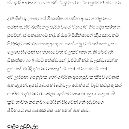
නිවැරදි කරන ව්‍යායාම මගින් සුවකර ගන්න පුළුවන් වෙනවා.
දණහිස්වල මෙවගේ විකෘතිතා පවතින අයට පන්දුවකට
පයින් ගැසීම බයිසිකල් පැදීම වගේ ව්‍යායාම නිර්දේශ කරන්න
පුළුවන්. ඒ කොහොම නමුත් ඔබේ සිගිත්තාගේ ක්‍රියාකාරකම්
පිළිබදව ඔබ ඔබ හොද අවදානයෙන් පසු වන්නේ නම් ඉතා
ලෙහෙසියෙන් හා පහසුවෙන් වලක්වාගත හැකි මෙවැනි
විකෘතිතා හා ආබාධ තත්ත්වයන් මුළුමනින්ම වළක්වා ගන්න
පුළුවන්. එහිදී දරුවාට අනතුරක් හෝ වේදනාවක් හෝ
අවලස්සන පෙනුමක් හෝ ශාරිරික අපහසුවක් කිසිවිටෙකත්
නොදැනේ. අපේ බොහෝ අම්මලා තමන්ගේ වැඩ කටයුතු කර
ගැනීමට දරුවාට රැකබලා ගැනීමට ඉතා පහසු හා ලෙහෙසි
ක්‍රම භාවිත කරනවා. මෙයින් සිදුවෙන්නේ දරුවාගේ
ජිවිතයට අයහපතක් මස යහපතක් නොවේ.
ජාලිය උඩුවැල්ල