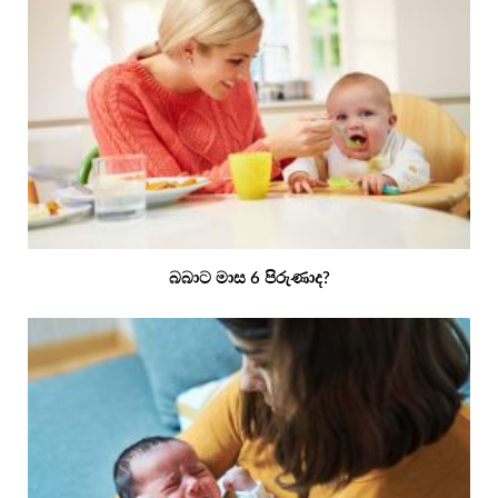
බබාට මාස 6 පිරුණාද?