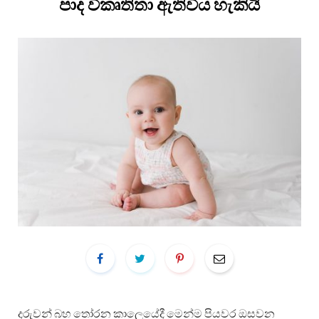
පාද විකෘතිතා ඇතිවිය හැකියි
දරුවන් බහ තෝරන කාලෙයේදී මෙන්ම පියවර ඔසවන