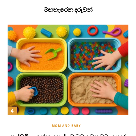
මඟහැරෙන දරුවන්
MOM AND BABY