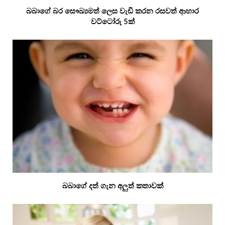
බබාගේ බර සෞඛ්‍යමත් ලෙස වැඩි කරන රසවත් ආහාර
වට්ටෝරු 5ක්
බබාගේ දත් ගැන අලුත් කතාවක්