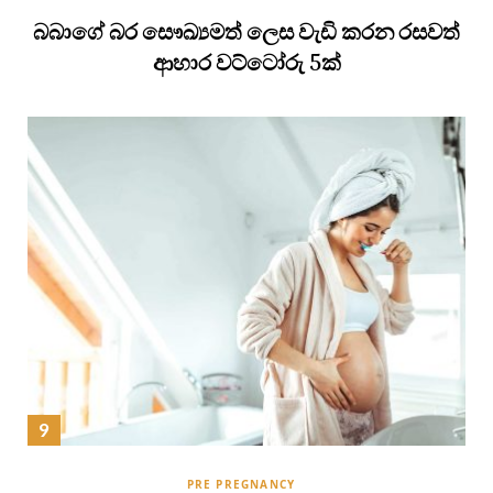
බබාගේ බර සෞඛ්‍යමත් ලෙස වැඩි කරන රසවත්
ආහාර වට්ටෝරු 5ක්
PRE PREGNANCY