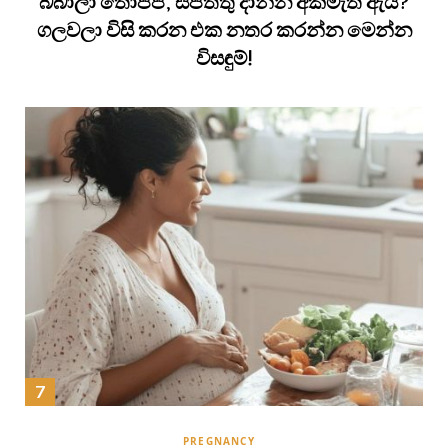
බබාලා තොප්පි, සපත්තු දාන්න අකමැති ඇයි?
ගලවලා විසි කරන එක නතර කරන්න මෙන්න
විසඳුම්!
PREGNANCY