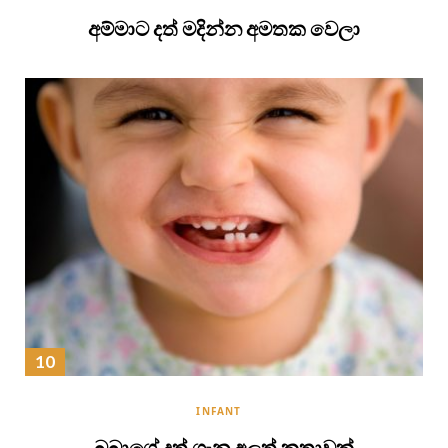
අම්මාට දත් මදින්න අමතක වෙලා
INFANT