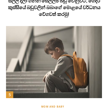
සල්ලි දීලා ගන්න සෙල්ලම් බඩු වෙනුවට, ගෙදර
කුස්සියේ බඩුවලින් බබාගේ මොළයේ වර්ධනය
වේගවත් කරමු!
MOM AND BABY