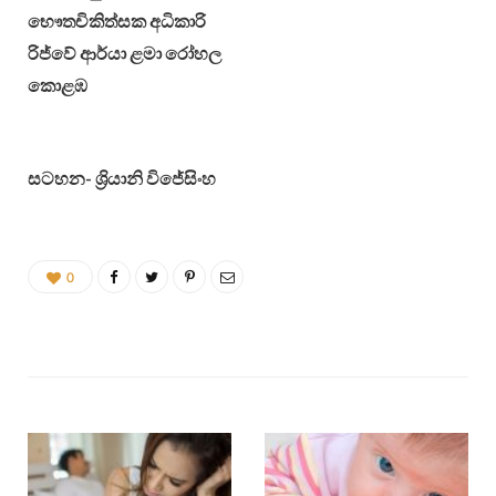
භෞතචිකිත්සක අධිකාරි
රිජ්වේ ආර්යා ළමා රෝහල
කොළඹ
සටහන- ශ්‍රියානි විජේසිංහ
0