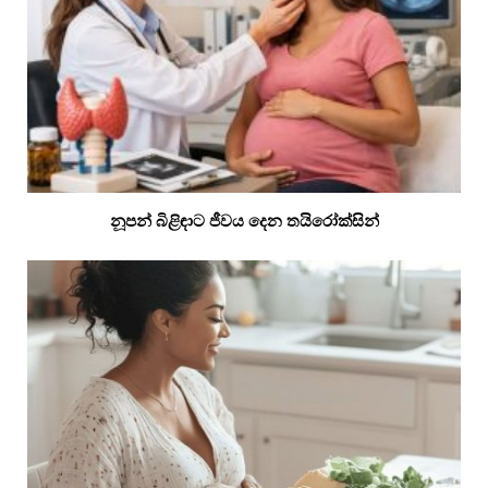
නූපන් බිළිඳාට ජීවය දෙන තයිරෝක්සින්