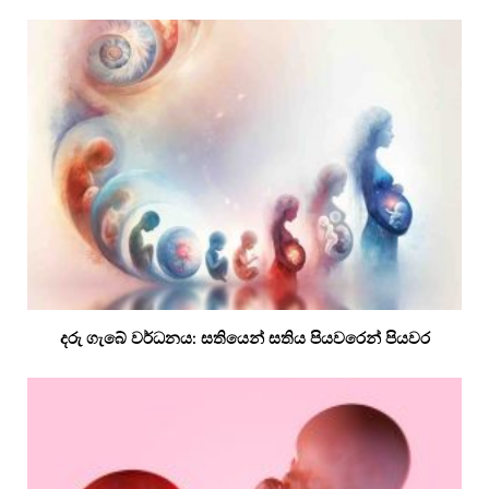
දරු ගැබේ වර්ධනය: සතියෙන් සතිය පියවරෙන් පියවර