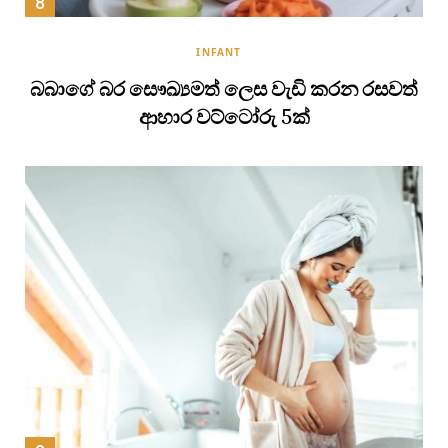
INFANT
බබාගේ බර සෞඛ්‍යමත් ලෙස වැඩි කරන රසවත්
ආහාර වට්ටෝරු 5ක්