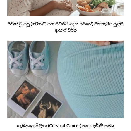
මවක් වූ පසු (ගර්භණී සහ මව්කිරි දෙන සමයේ) මඟහැරිය යුතුම
ආහාර වර්ග
ගැබ්ගෙල පිළිකා (Cervical Cancer) සහ ගැබිණි සමය