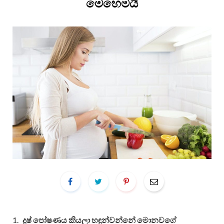
මෙහෙමයි
දුෂ් පෝෂණය කියලා හඳුන්වන්නේ මොනවගේ