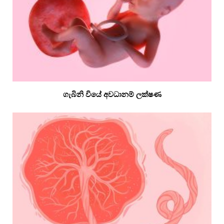
ගැබිනි වියේ අවධානම් ලක්ෂණ