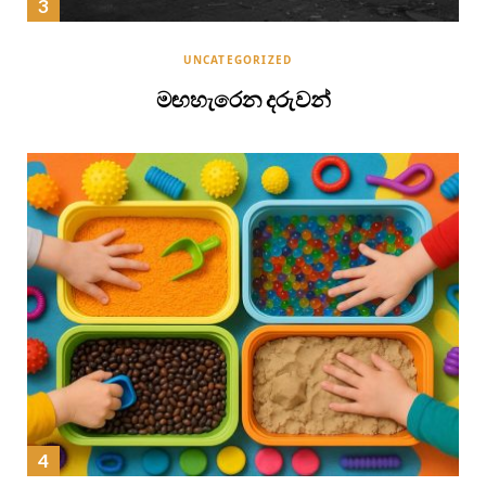
UNCATEGORIZED
මඟහැරෙන දරුවන්