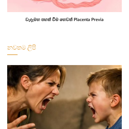
වැදෑමහ පහත් වීම හෙවත් Placenta Previa
නවතම ලිපි