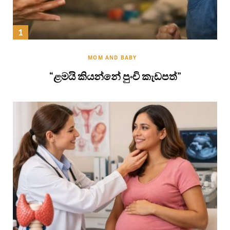
MOM AND BABY
“ළමයි කියන්නේ පුංචි කැඩපත්”