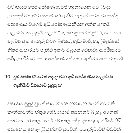
විවාහයට පෙර පෝෂණ ගැටළු හඳුනාගෙන ෙෙවද්‍ය
උපදෙස් මත ඒවා සකස් කරගැනීම වැදගත් වෙනවා. මන්ද
පෝෂණය වගේම අධි පෝෂණය කියන අන්ත දෙකම
වළක්වා ගත යුතුයි. පළා වර්ග, කොළ පාට එළවළු, කහ පාට
එළවළු සහ පළතුරු වර්ග, බිත්තර, කුඩා මාළු, හාල් මැස්සෝ
නිතර ආහාරයට ගැනීම ඉතාම වැදගත් වෙනවා. ආර්ථිකයට
සරිලන විදියට හොඳ පෝෂණයක් ලබා ගැනීම ඉතාම වැදගත්.
දුෂ් පෝෂණයටම අදාල වන අධි පෝෂණය වළක්වා
ගැනීමට ව්‍යායාම සුදුසු ද?
ව්‍යායාම සුදුසු වුවත් සාමාන්‍ය කාන්තාවන් මෙන් ගර්භණී
කාන්තාවන්ට හිතුමතේ ව්‍යායාම කරන්නට බැහැ. අනෙක්
අතට ආහාර පාලනයක් මේ කාලයේ සුදුසු නැහැ. එයින් නිසි
පෝෂනය නොලැබී යන්නට පුළුවන්. එය දරුවාටත් මවටත්