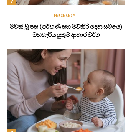
PREGNANCY
මවක් වූ පසු (ගර්භණී සහ මව්කිරි දෙන සමයේ)
මඟහැරිය යුතුම ආහාර වර්ග