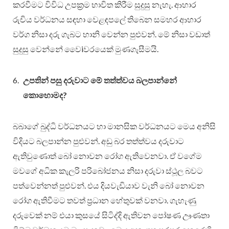
කරවීමට විවිධ උපක්‍රම භාවිත කිරීම සුදුසු නැහැ. ආහාර
රුචිය වර්ධනය සඳහා වෙළඳපලේ තිබෙන සමහර ආහාර
වර්ග නිසා දරු ගැබට හානි වෙන්න පුළුවන්. මේ නිසා වඩාත්
සුදුසු වෙන්නේ වෛiවරයෙක් මුණගැසීමයි.
උපතින් පසු දරුවාට මේ තත්ත්වය බලපාන්නේ
කොහොමද?
බබාගේ බුද්ධි වර්ධනයට හා මානසික වර්ධනයට මෙය අනිසි
විදියට බලපාන්න පුළුවන්. අඩු බර තත්ත්වය දරුවාට
ඇතිවුණොත් බෝ නොවන රෝග ඇතිවෙනවා. ඒ වගේම
මවගේ අධික කැලරි පරිබෝජනය නිසා දරුවා ස්ථූල බවට
පත්වෙන්නත් පුළුවන්. එය දියවැඩියාව වැනි බෝ නොවන
රෝග ඇතිවීමට තවත් ප්‍රධාන හේතුවක් වනවා. ගැහැණු
දරුවෙක් නම් එයා කුසයේ සිටිද්දි ඇතිවන පෝෂණ ඌණතා