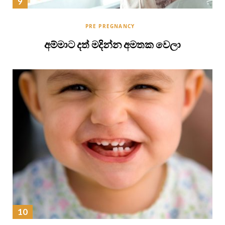
PRE PREGNANCY
අම්මාට දත් මදින්න අමතක වෙලා