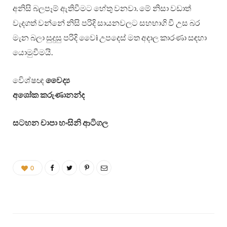
අනිසි බලපෑම් ඇතිවීමට හේතු වනවා. මේ නිසා වඩාත්
වැදගත් වන්නේ නිසි පරිදි සායනවලට සහභාගි වී උස බර
මැන බලා සුදුසු පරිදි වෛi උපදෙස් මත අදාල කාරණා සඳහා
යොමුවීමයි.
විෙශ්ෂඥ
වෛද්‍ය
අශෝක කරුණානන්ද
සටහන චාපා හංසිනි ආටිගල
0