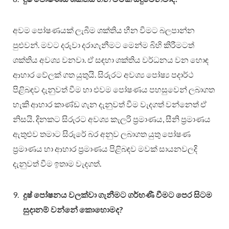
අවම පෝෂණයක් ලැබීම ශක්තිය හීන වීමට බලපාන්න
පුළුවන්. මවට දරුවා දරාගැනීමට මෙන්ම බිහි කිරීමටත්
ශක්තිය අවශ්‍ය වනවා. ඒ සඳහා ශක්තිය වර්ධනය වන හොඳ
ආහාර වේලක් ගත යුතුයි. සිරුරට අවශ්‍ය පෝෂ්‍ය පදාර්ථ
පිළිබඳව දැනුවත් වීම හා එවම පෝෂණය පහසුවෙන් ලබාගත
හැකි ආහාර කාණ්ඩ ගැන දැනුවත් වීම වැදගත් වන්නෙත් ඒ
නිසයි. දිනකට සිරුරට අවශ්‍ය කැලරි ප්‍රමාණය, සීනි ප්‍රමාණය
ඇතුළුව තමාට සිරුරේ බර අනුව ලබාගත යුතු පෝෂණ
ප්‍රමාණය හා ආහාර ප්‍රමාණය පිළිබඳව මවක් සායනවලදි
දැනුවත් වීම ඉතාම වැදගත්.
දුෂ් පෝෂනය වලක්වා ගැනීමට ගර්භණී වීමට පෙර සිටම
සුදානම් වන්නේ කොහොමද?