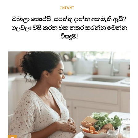
INFANT
බබාලා තොප්පි, සපත්තු දාන්න අකමැති ඇයි?
ගලවලා විසි කරන එක නතර කරන්න මෙන්න
විසඳුම්!