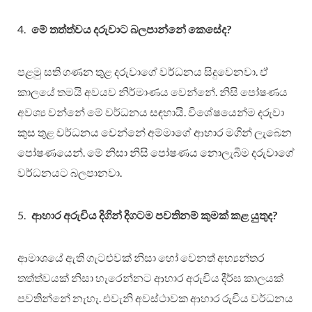
මේ තත්ත්වය දරුවාට බලපාන්නේ කෙසේද?
පළමු සති ගණන තුළ දරුවාගේ වර්ධනය සිදුවෙනවා. ඒ
කාලයේ තමයි අවයව නිර්මාණය වෙන්නේ. නිසි පෝෂණය
අවශ්‍ය වන්නේ මේ වර්ධනය සඳහායි. විශේෂයෙන්ම දරුවා
කුස තුළ වර්ධනය වෙන්නේ අම්මාගේ ආහාර මගින් ලැබෙන
පෝෂණයෙන්. මේ නිසා නිසි පෝෂණය නොලැබීම දරුවාගේ
වර්ධනයට බලපානවා.
ආහාර අරුචිය දිගින් දිගටම පවතිනම් කුමක් කළ යුතුද?
ආමාශයේ ඇති ගැටළුවක් නිසා හෝ වෙනත් අභ්‍යන්තර
තත්ත්වයක් නිසා හැරෙන්නට ආහාර අරුචිය දීර්ඝ කාලයක්
පවතින්නේ නැහැ. එවැනි අවස්ථාවක ආහාර රුචිය වර්ධනය