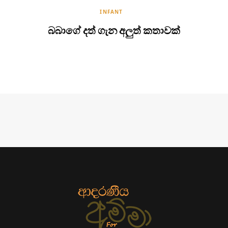
INFANT
බබාගේ දත් ගැන අලුත් කතාවක්