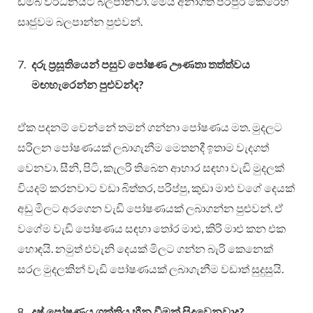
ඩිම්බ වර්ධනයට බලපානවා. මෙය අනාගත පරපුර කෙරෙහි
සෘජුවම බලපාන්න පුළුවන්.
දරු ප්‍රසූතියෙන් පසුව පෝෂණ ඌණතා තත්ත්වය
මඟහැරෙන්න පුළුවන්ද?
ඒක පදනම් වෙන්නේ තමන් ගන්නා පෝෂණය මත. මුදලට
සරිලන පෝෂණයක් ලබාගැනීම මෙතනදී ඉතාම වැදගත්
වෙනවා. සීනි, පිටි, කැලරි තිබෙන ආහාර සඳහා වැඩි මුදලක්
වියදම් කරනවාට වඩා බිත්තර, පරිප්පු, කුඩා මාළු වගේ දෙයක්
අඩු මිලට අරගෙන වැඩි පෝෂණයක් ලබාගන්න පුළුවන්. ඒ
වගේම වැඩි පෝෂණය සඳහා තෝර මාළු, කිරි මාළු කන එක
හොඳයි. නමුත් එවැනි දෙයක් මිලට ගන්න බැරි කෙනෙක්
සරල මුදලකින් වැඩි පෝෂණයක් ලබාගැනීම වඩාත් සුදුසුයි.
දුෂ් පෝෂණය ශක්තිය හීන වීමක් සිදුවෙනවාද?