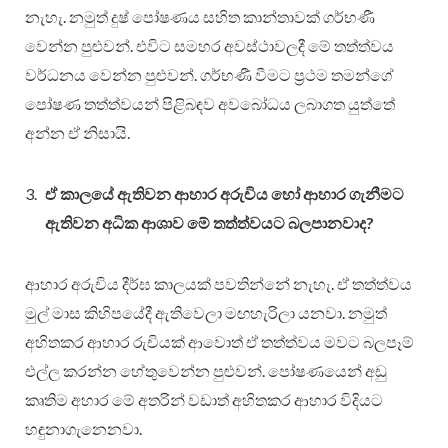
නැහැ. නමුත් දුෂ් පෝෂණය සහිත කාන්තාවක් ගර්භණී
වෙන්න පුළුවන්. එවිට සමහර අවස්ථාවලදී මේ තත්ත්වය
වර්ධනය වෙන්න පුළුවන්. ගර්භණී වීමට ප්‍රථම තමන්ගේ
පෝෂණ තත්ත්වයන් පිළිබඳව අවබෝධය ලබාගත යුත්තේ
අන්න ඒ නිසායි.
ඒ කාලයේ ඇතිවන ආහාර අරුචිය හෝ ආහාර ගැනීමට
ඇතිවන අධික ආශාව මේ තත්ත්වයට බලපානවාද?
ආහාර අරුචිය දීර්ඝ කාලයක් පවතින්නේ නැහැ. ඒ තත්ත්වය
මුල් මාස කිහිපයේදී ඇතිවෙලා මඟහැරිලා යනවා. නමුත්
අහිතකර ආහාර රුචියක් ආවොත් ඒ තත්ත්වය මවට බලපෑම්
එල්ල කරන්න හේතුවෙන්න පුළුවන්. පෝෂණයෙන් අඩු
කෘතිම අහාර මේ අතරින් වඩාත් අහිතකර ආහාර විදියට
හඳුනාගැනෙනවා.