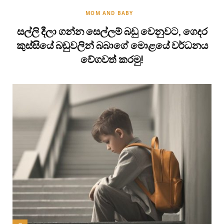
MOM AND BABY
සල්ලි දීලා ගන්න සෙල්ලම් බඩු වෙනුවට, ගෙදර
කුස්සියේ බඩුවලින් බබාගේ මොළයේ වර්ධනය
වේගවත් කරමු!