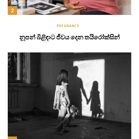
PREGNANCY
නූපන් බිළිඳාට ජීවය දෙන තයිරෝක්සින්