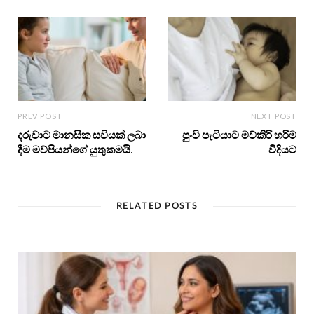
PREV POST
NEXT POST
දරුවාට මානසික සවියක් ලබා
පුංචි පැටියාට මව්කිරි හරිම
දීම මව්පියන්ගේ යුතුකමයි.
විදියට
RELATED POSTS