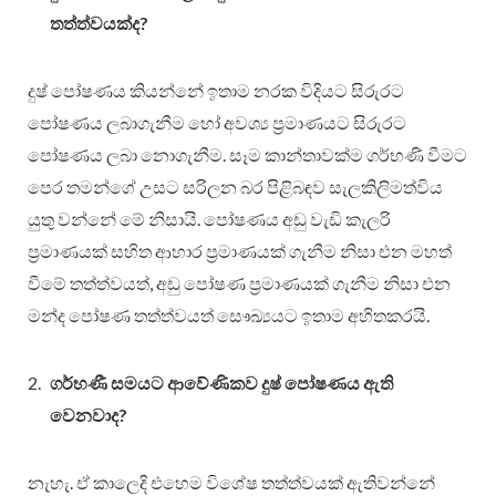
තත්ත්වයක්ද?
දුෂ් පෝෂණය කියන්නේ ඉතාම නරක විදියට සිරුරට
පෝෂණය ලබාගැනීම හෝ අවශ්‍ය ප්‍රමාණයට සිරුරට
පෝෂණය ලබා නොගැනීම. සෑම කාන්තාවක්ම ගර්භණි වීමට
පෙර තමන්ගේ උසට සරිලන බර පිළිබඳව සැලකිලිමත්විය
යුතු වන්නේ මේ නිසායි. පෝෂණය අඩු වැඩි කැලරි
ප්‍රමාණයක් සහිත ආහාර ප්‍රමාණයක් ගැනීම නිසා එන මහත්
වීමේ තත්ත්වයත්, අඩු පෝෂණ ප්‍රමාණයක් ගැනීම නිසා එන
මන්ද පෝෂණ තත්ත්වයත් සෞඛ්‍යයට ඉතාම අහිතකරයි.
ගර්භණී සමයට ආවේණිකව දුෂ් පෝෂණය ඇති
වෙනවාද?
නැහැ. ඒ කාලෙදි එහෙම විශේෂ තත්ත්වයක් ඇතිවන්නේ