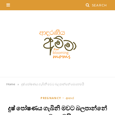
»
Home
දුෂ් පෝෂණය ගැබිනි මවට බලපාන්නේ මෙහෙමයි
PREGNANCY
ආහාර
දුෂ් පෝෂණය ගැබිනි මවට බලපාන්නේ