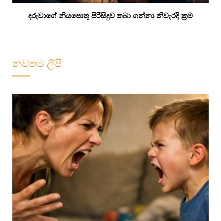
දරුවාගේ නියපොතු පිරිසිදුව තබා ගන්නා නිවැරදි ක්‍රම
නවතම ලිපි