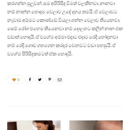
කරගන්න පුලු‍වන්. සම අපිරිසිදු වීමත් වලකිනවා. නානවා
නම් නාන්න හොදම වෙලාව උදේ දහය තමයි. ඒ වෙලාවට
නෑවාම අම්මට කොණ්ඩේ වියලා ගන්න වෙලාව තියෙනවා.
සෙම් රෝග එහෙම තියෙනවා නම් දොලහට කලින් නාන එක
වඩාත් හොදයි. ඒ වගේම අම්මා එදාට එදාට රෙදි හෝදනවා
නම් රෙදි ගොඩ ගහගෙන කරදර වෙනවට වඩා පහසුයි. ඒ
වගේම පිරිසිදුකමටත් ඒක හොදයි.
0