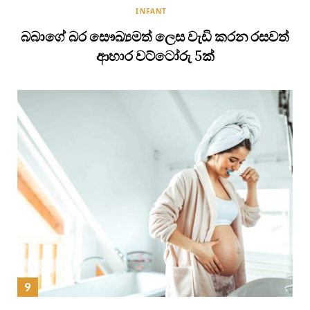
INFANT
බබාගේ බර සෞඛ්‍යමත් ලෙස වැඩි කරන රසවත්
ආහාර වට්ටෝරු 5ක්