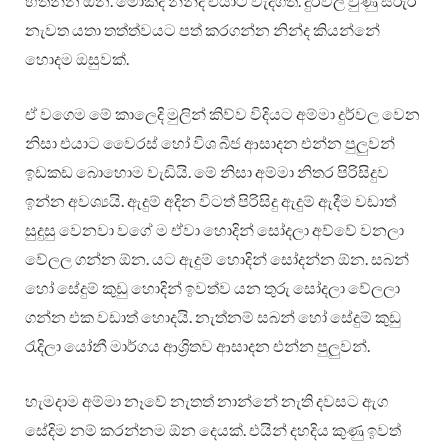
හිතන්න ඕන. මොකද නින්ද එයාට වැදගත්. දුර්වල වුණු සිරුර
නැවත යතා තත්ත්වයට පත් කරගන්න නින්ද කියන්නේ
හොදම ඔසුවක්.
ඒ වගෙම මේ කාලෙදි මුලින් කිව්ව විදියට අම්මා දුර්වල වෙන
නිසා එයාට වෛරස් හෝ විශ බීජ ආසාදන එන්න පුලු‍වන්
ඉඩකඩ බොහොම වැඩියි. මේ නිසා අම්මා නිතර පිරිසිදුව
ඉන්න අවශ්‍යයි. ඇදුම් අදින විටත් පිරිසිදු ඇදුම් ඇදීම වඩාත්
සුදුසු වෙනවා වගේ ම ඒවා හොදින් සෝදලා අව්වේ වනලා
වේලල ගන්න ඕන. යට ඇදුම් හොදින් සෝදන්න ඕන. සබන්
හෝ සේදුම් කුඩු හොදින් ඉවත්ව යන තුරු සෝදලා වේලලා
ගන්න එක වඩාත් හොදයි. නැත්නම් සබන් හෝ සේදුම් කුඩු
රැදිලා යෝනී මාර්ගය ආශ්‍රිතව ආසාදන එන්න පුලු‍වන්.
හැමදාම අම්මා නෑවේ නැතත් නාන්නේ නැති දවසට ඇග
සේදිම නම් කරන්නම ඕන දෙයක්. එයින් දහදිය කුණු ඉවත්