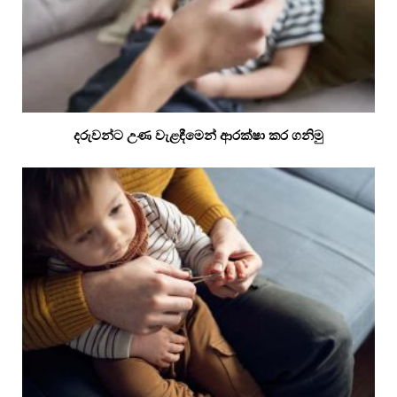
දරුවන්ට උණ වැළඳීමෙන් ආරක්ෂා කර ගනිමු