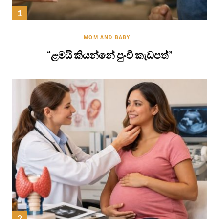
MOM AND BABY
“ළමයි කියන්නේ පුංචි කැඩපත්”