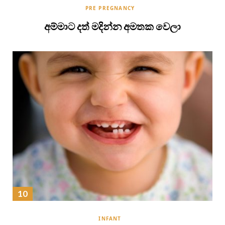
PRE PREGNANCY
අම්මාට දත් මදින්න අමතක වෙලා
INFANT