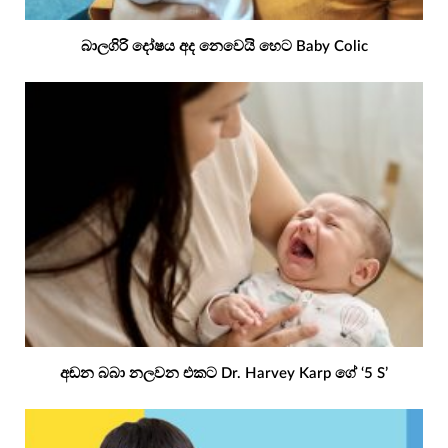
බාලගිරි දෝෂය අද නෙවෙයි හෙට Baby Colic
අඬන බබා නලවන එකට Dr. Harvey Karp ගේ ‘5 S’