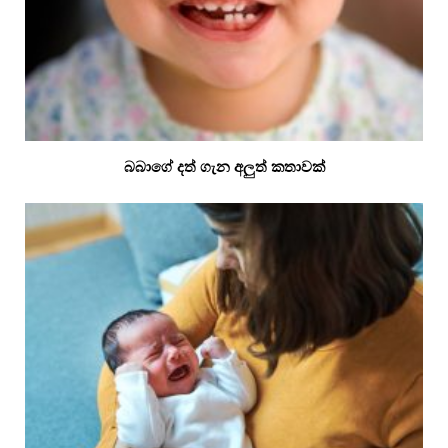
බබාගේ දත් ගැන අලුත් කතාවක්