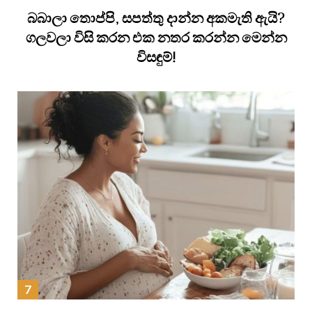
බබාලා තොප්පි, සපත්තු දාන්න අකමැති ඇයි?
ගලවලා විසි කරන එක නතර කරන්න මෙන්න
විසඳුම්!