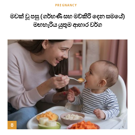
PREGNANCY
මවක් වූ පසු (ගර්භණී සහ මව්කිරි දෙන සමයේ)
මඟහැරිය යුතුම ආහාර වර්ග