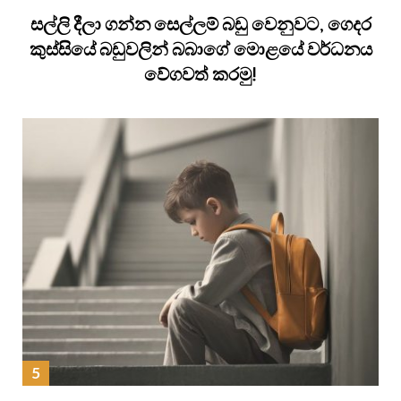
සල්ලි දීලා ගන්න සෙල්ලම් බඩු වෙනුවට, ගෙදර
කුස්සියේ බඩුවලින් බබාගේ මොළයේ වර්ධනය
වේගවත් කරමු!