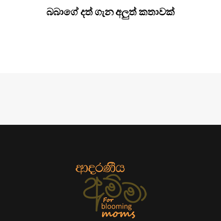
බබාගේ දත් ගැන අලුත් කතාවක්