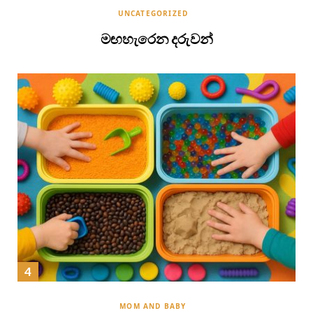
UNCATEGORIZED
මඟහැරෙන දරුවන්
MOM AND BABY