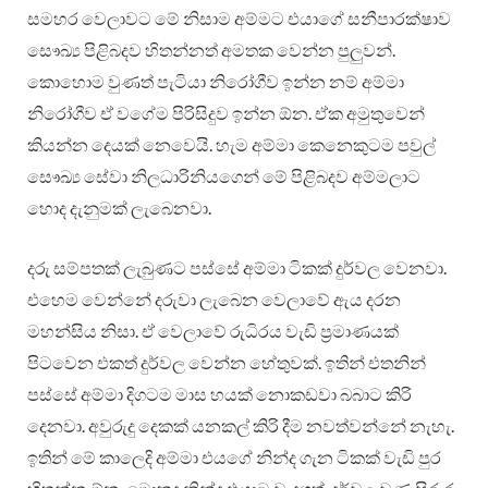
සමහර වෙලාවට මේ නිසාම අම්මට එයාගේ සනීපාරක්ෂාව
සෞඛ්‍ය පිළිබදව හිතන්නත් අමතක වෙන්න පුලු‍වන්.
කොහොම වුණත් පැටියා නිරෝගීව ඉන්න නම් අම්මා
නිරෝගීව ඒ වගේම පිරිසිදුව ඉන්න ඕන. ඒක අමුතුවෙන්
කියන්න දෙයක් නෙවෙයි. හැම අම්මා කෙනෙකුටම පවුල්
සෞඛ්‍ය සේවා නිලධාරිනියගෙන් මේ පිළිබදව අම්මලාට
හොද දැනුමක් ලැබෙනවා.
දරු සම්පතක් ලැබුණට පස්සේ අම්මා ටිකක් දුර්වල වෙනවා.
එහෙම වෙන්නේ දරුවා ලැබෙන වෙලාවේ ඇය දරන
මහන්සිය නිසා. ඒ වෙලාවේ රුධිරය වැඩි ප්‍රමාණයක්
පිටවෙන එකත් දුර්වල වෙන්න හේතුවක්. ඉතින් එතනින්
පස්සේ අම්මා දිගටම මාස හයක් නොකඩවා බබාට කිරි
දෙනවා. අවුරුදු දෙකක් යනකල් කිරි දීම නවත්වන්නේ නැහැ.
ඉතින් මේ කාලෙදි අම්මා එයගේ නින්ද ගැන ටිකක් වැඩි පුර