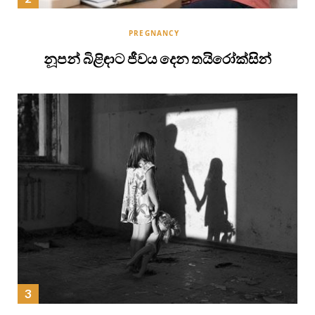
PREGNANCY
නූපන් බිළිඳාට ජීවය දෙන තයිරෝක්සින්