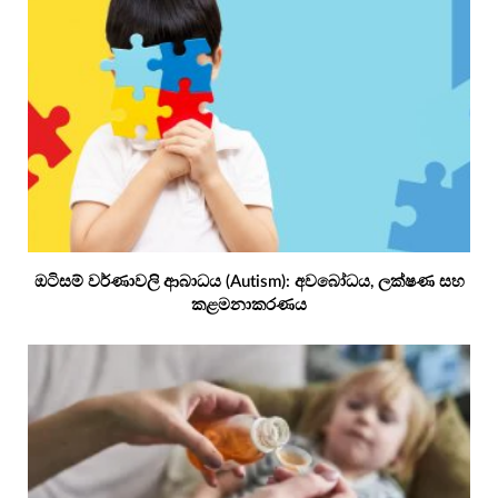
ඔටිසම් වර්ණාවලි ආබාධය (Autism): අවබෝධය, ලක්ෂණ සහ
කළමනාකරණය