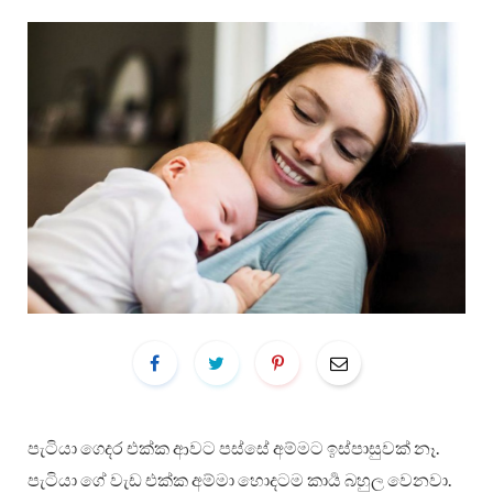
පැටියා ගෙදර එක්ක ආවට පස්සේ අම්මට ඉස්පාසුවක් නෑ.
පැටියා ගේ වැඩ එක්ක අම්මා හොදටම කාර්‍ය බහුල වෙනවා.