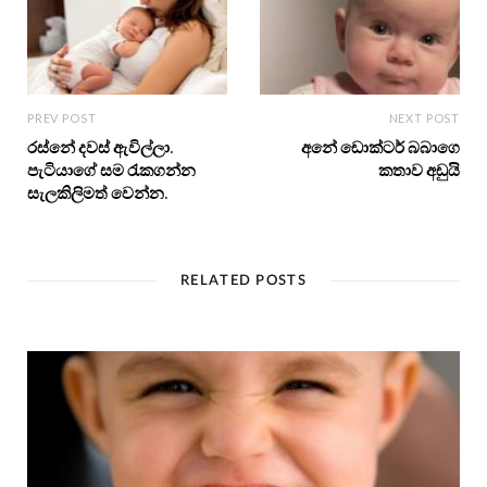
PREV POST
NEXT POST
රස්නේ දවස් ඇවිල්ලා.
අනේ ඩොක්ටර් බබාගෙ
පැටියාගේ සම රැකගන්න
කතාව අඩුයි
සැලකිලිමත් වෙන්න.
RELATED POSTS