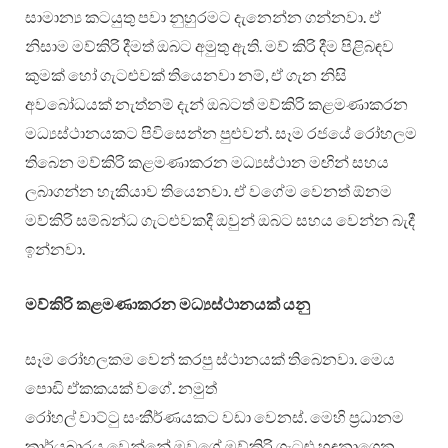
සාමාන්‍ය කටයුතු පවා නුහුරමට දැනෙන්න ගන්නවා. ඒ
නිසාම මව්කිරි දීමත් ඔබට අමුතු ඇති. මව් කිරි දීම පිළිබඳව
කුමක් හෝ ගැටළුවක් තියෙනවා නම්, ඒ ගැන නිසි
අවබෝධයක් නැත්නම් දැන් ඔබටත් මව්කිරි කළමණාකරන
මධ්‍යස්ථානයකට පිවිසෙන්න පුළුවන්. සෑම රජයේ රෝහලම
තිබෙන මව්කිරි කළමණාකරන මධ්‍යස්ථාන මඟින් සහය
ලබාගන්න හැකියාව තියෙනවා. ඒ වගේම වෙනත් ඕනම
මව්කිරි සම්බන්ධ ගැටළුවකදී ඔවුන් ඔබට සහය වෙන්න බැදී
ඉන්නවා.
මව්කිරි කළමණාකරන මධ්‍යස්ථානයක් යනු
සෑම රෝහලකම වෙන් කරපු ස්ථානයක් තිබෙනවා. මෙය
පොඩි ඒකකයක් වගේ. නමුත්
රෝහල් වාට්ටු සංකීර්ණයකට වඩා වෙනස්. මෙහි ප්‍රධානම
කාර්යබාරය වෙන්නේ මවගේ මව්කිරි ගැටළු හඳුනාගෙන