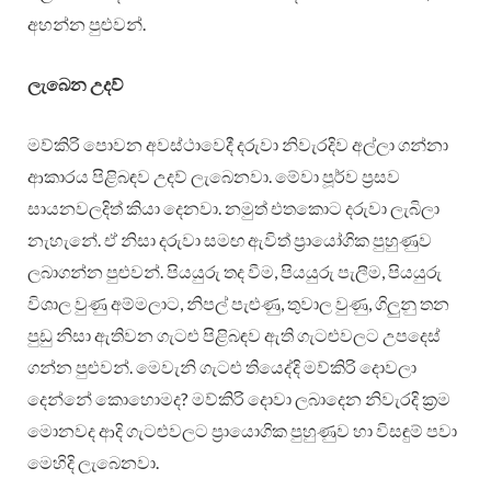
අහන්න පුළුවන්.
ලැබෙන උදව්
මව්කිරි පොවන අවස්ථාවෙදී දරුවා නිවැරදිව අල්ලා ගන්නා
ආකාරය පිළිබඳව උදව් ලැබෙනවා. මේවා පූර්ව ප්‍රසව
සායනවලදිත් කියා දෙනවා. නමුත් එතකොට දරුවා ලැබිලා
නැහැනේ. ඒ නිසා දරුවා සමඟ ඇවිත් ප්‍රායෝගික පුහුණුව
ලබාගන්න පුළුවන්. පියයුරු තද වීම, පියයුරු පැලීම, පියයුරු
විශාල වුණු අම්මලාට, නිපල් පැළුණු, තුවාල වුණු, ගිලුනු තන
පුඩු නිසා ඇතිවන ගැටළු පිළිබඳව ඇති ගැටළුවලට උපදෙස්
ගන්න පුළුවන්. මෙවැනි ගැටළු තියෙද්දි මව්කිරි දොවලා
දෙන්නේ කොහොමද? මව්කිරි දොවා ලබාදෙන නිවැරදි ක්‍රම
මොනවද ආදි ගැටළුවලට ප්‍රායොගික පුහුණුව හා විසඳුම් පවා
මෙහිදි ලැබෙනවා.