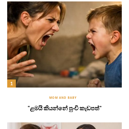
MOM AND BABY
“ළමයි කියන්නේ පුංචි කැඩපත්”