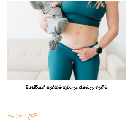
සිසේරියන් සැත්කම් තුවාලය රැකබලා ගැනීම
නවතම ලිපි