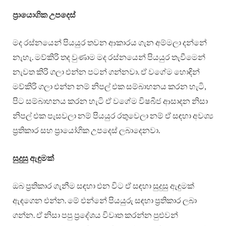
ප්‍රායොගික උපදෙස්
මද රස්නයෙන් පියයුර තවන ආකාරය ගැන අම්මලා දන්නේ
නැහැ. මව්කිරි තද වුණාම මද රස්නයෙන් පියයුර තැවීමෙන්
නැවත කිරි ගලා එන්න පටන් ගන්නවා. ඒ වගේම හොඳින්
මව්කිරි ගලා එන්න නම් නිපල් එක සම්බාහනය කරන හැටි,
පිට සම්බාහනය කරන හැටි ඒ වගේම විෂබීජ ආසාදන නිසා
නිපල් එක පැසවලා නම් පියයුර රතුවෙලා නම් ඒ සඳහා අවශ්‍ය
ප්‍රතිකාර සහ ප්‍රායෝගික උපදෙස් ලබාදෙනවා.
සුදුසු ඇඳුමක්
ඔබ ප්‍රතිකාර ගැනීම සඳහා එන විට ඒ සඳහා සුදුසු ඇඳුමක්
ඇඳගෙන එන්න. මේ එන්නේ පියයුරු සඳහා ප්‍රතිකාර ලබා
ගන්න. ඒ නිසා පපු ප්‍රදේශය විවෘත කරන්න පුළුවන්