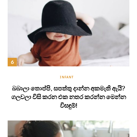
INFANT
බබාලා තොප්පි, සපත්තු දාන්න අකමැති ඇයි?
ගලවලා විසි කරන එක නතර කරන්න මෙන්න
විසඳුම්!