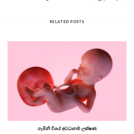
RELATED POSTS
ගැබිනි වියේ අවධානම් ලක්ෂණ