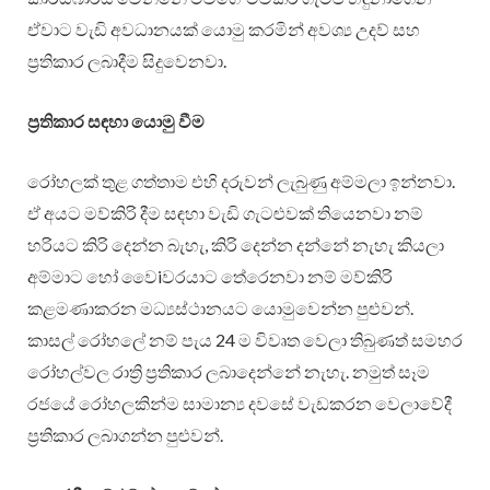
ඒවාට වැඩි අවධානයක් යොමු කරමින් අවශ්‍ය උදව් සහ
ප්‍රතිකාර ලබාදීම සිදුවෙනවා.
ප්‍රතිකාර සඳහා යොමු වීම
රෝහලක් තුළ ගත්තාම එහි දරුවන් ලැබුණු අම්මලා ඉන්නවා.
ඒ අයට මව්කිරි දීම සඳහා වැඩි ගැටළුවක් තියෙනවා නම්
හරියට කිරි දෙන්න බැහැ, කිරි දෙන්න දන්නේ නැහැ කියලා
අම්මාට හෝ වෛiවරයාට තේරෙනවා නම් මව්කිරි
කළමණාකරන මධ්‍යස්ථානයට යොමුවෙන්න පුළුවන්.
කාසල් රෝහලේ නම් පැය 24 ම විවෘත වෙලා තිබුණත් සමහර
රෝහල්වල රාත්‍රි ප්‍රතිකාර ලබාදෙන්නේ නැහැ. නමුත් සෑම
රජයේ රෝහලකින්ම සාමාන්‍ය දවසේ වැඩකරන වෙලාවේදී
ප්‍රතිකාර ලබාගන්න පුළුවන්.