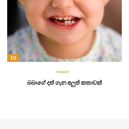
INFANT
බබාගේ දත් ගැන අලුත් කතාවක්