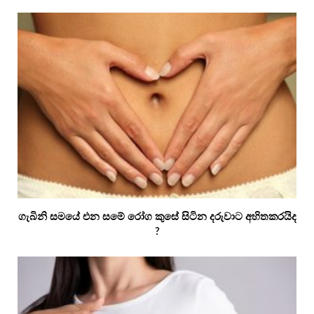
ගැබිනි සමයේ එන සමේ රෝග කුසේ සිටින දරුවාට අහිතකරයිද
?