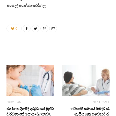
කාසල් කාන්තා රෝහල
0
PREV POST
NEXT POST
එන්නත දීමේදී දරුවාගේ බුද්ධි
ගර්භණී සමයේ ඔබ මුණ
වර්ධනයත් සොයා බලනවා.
ගැසිය යුතු වෛද්‍යවරු