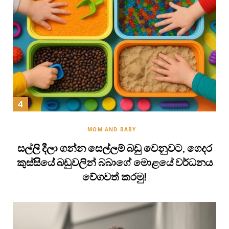
MOM AND BABY
සල්ලි දීලා ගන්න සෙල්ලම් බඩු වෙනුවට, ගෙදර
කුස්සියේ බඩුවලින් බබාගේ මොළයේ වර්ධනය
වේගවත් කරමු!