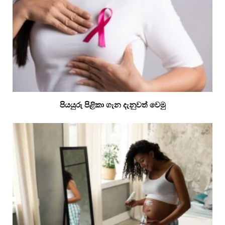
පියයුරු පිළිකා ගැන දැනුවත් වෙමු