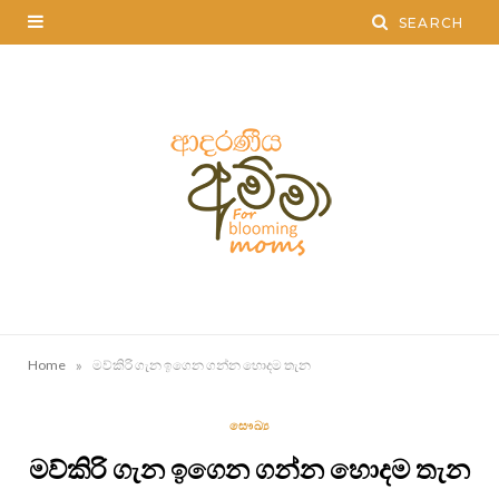
»
Home
මව්කිරි ගැන ඉගෙන ගන්න හොදම තැන
සෞඛ්‍ය
මව්කිරි ගැන ඉගෙන ගන්න හොදම තැන