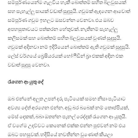
සම්පූර්ණයෙන්ම ගැලවිය හැකි බොත්තම් සහිත බ්ලවුසයක්
සහ සැහැල්ලු සායක් වඩාත් සුදුසුයි. ගවුමක් ඇඳගෙන ආවොත්
සම්පූර්ණ ගවුම ඉහලට ඔසවන්න වෙනවා. එය ඔබව
අපහසුතාවයට පත්කරන හේතුවක්. නැතිනම් සැහැල්ලු
කලිසමක් සහ බොත්තම් සහිත බ්ලවුසයක් වුණත් සුදුසුයි.
ගවුමක් අදිනවා නම් ඉදිරියෙන් බොත්තම් ඇති ගවුමක් සුදුසුයි.
ලේස් වර්ගයේ බ්‍රෙෂියරයක් හෝ ෆීඩින් බ්‍රා එකක් අඳින එක
වඩාත් සුදුසු වෙනවා.
රැගෙන ආ යුතු දේ
ඔබ එන්නේ අලුත උපන් දරු පැටියෙක් සමඟ නිසා පැටියාට
අවශ්‍ය දේත් අරගෙන එන්න. අඩු බර බබෙක් නම් තොප්පියක්,
මේස් දෙකක්, බබා ඔතන්න පැනල් රෙද්දක් රැගෙන ආ යුතුයි.
ඒ වගේම උදව්වට කෙනෙක් එක්ක එන්න පුළුවන් නම් එය
ඔබට පහසුවක්. හදිසියේ නවතින්න වුණොත් කියලා