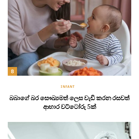
INFANT
බබාගේ බර සෞඛ්‍යමත් ලෙස වැඩි කරන රසවත්
ආහාර වට්ටෝරු 5ක්