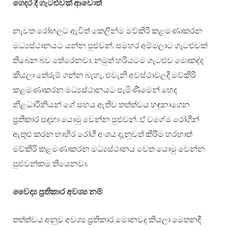
ගෙදර දී ගැටළුවක් ආවොත්
නැවත රෝහලට ඇවිත් කෙලින්ම මව්කිරි කළමණාකරන
මධ්‍යස්ථානයට යන්න පුළුවන්. සමහර අම්මලාට ගැටළුවක්
තිබෙන බව තේරෙනවා. නමුත් හරියටම ගැටළුව මොකද්ද
කියලා තේරුම් ගන්න බැහැ. එවැනි අවස්ථාවලදී මව්කිරි
කළමණාකරන මධ්‍යස්ථානයට පැමිණීමෙන් හෙද
නිළධාරිනියන් ගේ සහය ඇතිව තත්ත්වය හඳුනාගෙන
ප්‍රතිකාර සඳහා යොමු වෙන්න පුළුවන්. ඒ වගේම රෝගීන්
ඇතුළු කරන භාහිර රෝගී අංශය දැනුවත් කිරීම හරහාත්
මව්කිරි කළමණාකරන මධ්‍යස්ථානය වෙත යොමු වෙන්න
පුළුවන්කම තියෙනවා.
වෛද්‍ය ප්‍රතිකාර අවශ්‍ය නම්
තත්ත්වය අනුව අවශ්‍ය ප්‍රතිකාර මොනවද කියලා මෙතනදී