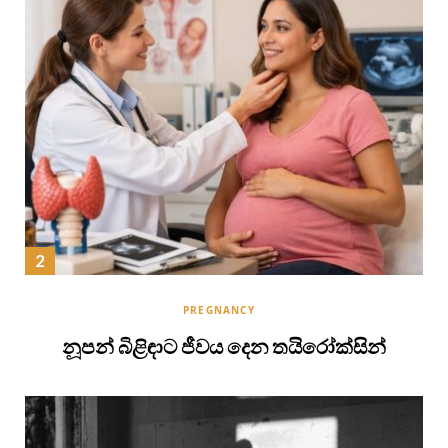
PREGNANCY
නූපන් බිළිඳාට ජීවය දෙන තයිරෝක්සින්