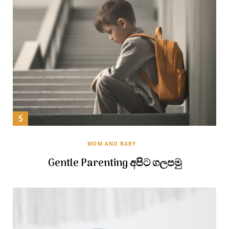
MOM AND BABY
Gentle Parenting අපිට ගලපමු