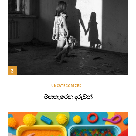
UNCATEGORIZED
මඟහැරෙන දරුවන්