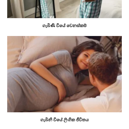
ගැබිණි වියේ වෙනස්කම්
ගැබිනි වියේ ලිංගික ජීවිතය