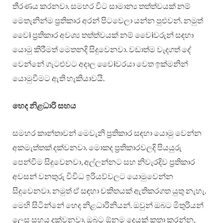
තීරණය කරනවා. සමහර විට සාමාන්‍ය තත්ත්වයක් නම්
මෙතැනින්ම ප්‍රතිකාර අරන් පිටවෙලා යන්න පුළුවන්. නමුත්
වෛi ප්‍රතිකාර අවශ්‍ය තත්ත්වයක් නම් වෛiවරුන් සඳහා
යොමු කිරීමත් මෙතනදි සිදුවෙනවා. වඩාත්ම වැදගත් දේ
වෙන්නේ ගැටළුවට අදාල වෛiවරයා වෙත ඉක්මනින්
යොමුවීමට ඇති හැකියාවයි.
හෙද නිළධාරි සහය
සමහර කාන්තාවන් මෙවැනි ප්‍රතිකාර සඳහා යොමු වෙන්න
අකමැත්තක් දක්වනවා. මොකද ප්‍රතිකාරවලදි පියයුරු
පෙන්වීම සිදුවෙනවා, අල්ලන්නට සහ නිවැරදිව ප්‍රතිකාර
අවසන් වනතුරු විවිධ ඉරියව්වලට යොමුවෙන්න
සිදුවෙනවා. නමුත් ඒ සඳහා චකිතයක් ඇතිකරගත යුතු නැහැ.
මෙහි සිටින්නේ හෙද නිළධාරිනියන්. ඔවුන් ඔබට මිතුරියන්
ලෙස සහය දක්වනවා. ඔබට ඕනම දෙයක් කතා කරන්න,