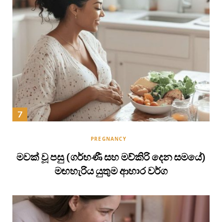
PREGNANCY
මවක් වූ පසු (ගර්භණී සහ මව්කිරි දෙන සමයේ)
මඟහැරිය යුතුම ආහාර වර්ග