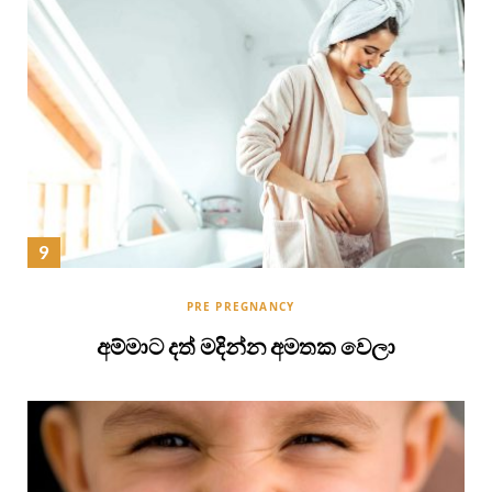
PRE PREGNANCY
අම්මාට දත් මදින්න අමතක වෙලා