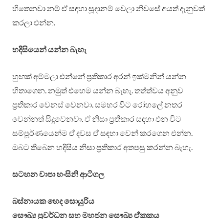
හිතෙනවා නම් ඒ සඳහා සූදානම් වෙලා නිවසේ අයත් දැනුවත්
කරලා එන්න.
හදිසියෙන් යන්න බැහැ
හුඟක් අම්මලා එන්නේ ප්‍රතිකාර අරන් ඉක්මනින් යන්න
හිතාගෙන. නමුත් එහෙම යන්න බැහැ. තත්ත්වය අනුව
ප්‍රතිකාර වෙනස් වෙනවා. සමහර විට රෝහලේ නතර
වෙන්නත් සිදුවෙනවා. ඒ නිසා ප්‍රතිකාර සඳහා එන විට
සම්පූර්ණයෙන්ම ඒ දවස ඒ සඳහා වෙන් කරගෙන එන්න.
ඔබට තිබෙන හදිසිය නිසා ප්‍රතිකාර අතපසු කරන්න බැහැ.
සටහන චාපා හංසිනි ආටිගල
බස්නායක හෙද සොයුරිය
සෞඛ්‍ය ප්‍රවර්ධන සහ මහජන සෞඛ්‍ය ඒකකය