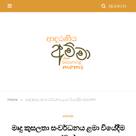
»
Home
මෘදු කුසලතා සංවර්ධනය ළමා වියේදීම අරඹන්න
සෞඛ්‍ය
මෘදු කුසලතා සංවර්ධනය ළමා වියේදීම