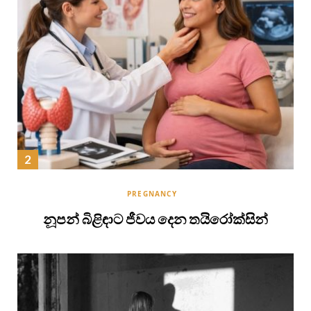
PREGNANCY
නූපන් බිළිඳාට ජීවය දෙන තයිරෝක්සින්