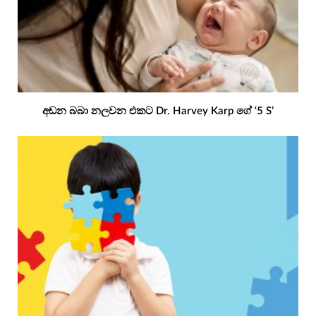
අඬන බබා නලවන එකට Dr. Harvey Karp ගේ ‘5 S’