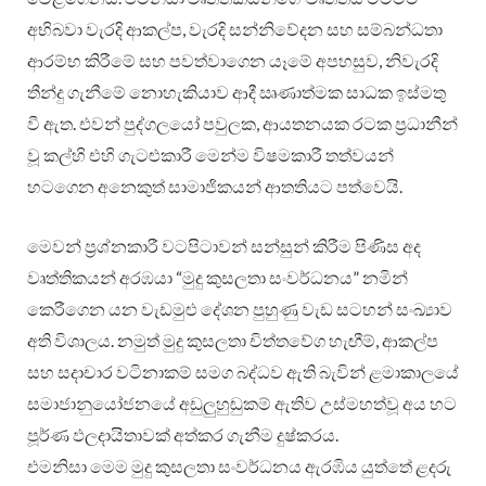
අභිබවා වැරදි ආකල්ප, වැරදි සන්නිවේදන සහ සම්බන්ධතා
ආරම්භ කිරීමේ සහ පවත්වාගෙන යෑමේ අපහසුව, නිවැරදි
තීන්දු ගැනීමේ නොහැකියාව ආදී ඍණාත්මක සාධක ඉස්මතු
වී ඇත. එවන් පුද්ගලයෝ පවුලක, ආයතනයක රටක ප්‍රධානීන්
වූ කල්හි එහි ගැටළුකාරී මෙන්ම විෂමකාරී තත්වයන්
හටගෙන අනෙකුත් සාමාජිකයන් ආතතියට පත්වෙයි.
මෙවන් ප්‍රශ්නකාරී වටපිටාවන් සන්සුන් කිරීම පිණිස අද
වෘත්තිකයන් අරඹයා “මුදු කුසලතා සංවර්ධනය” නමින්
කෙරීගෙන යන වැඩමුළු දේශන පුහුණු වැඩ සටහන් සංඛ්‍යාව
අති විශාලය. නමුත් මුදු කුසලතා චිත්තවේග හැඟීම්, ආකල්ප
සහ සදාචාර වටිනාකම් සමග බද්ධව ඇති බැවින් ළමාකාලයේ
සමාජානුයෝජනයේ අඩුලු‍හුඬුකම් ඇතිව උස්මහත්වූ අය හට
පූර්ණ ඵලදායිතාවක් අත්කර ගැනීම දුෂ්කරය.
එමනිසා මෙම මුදු කුසලතා සංවර්ධනය ඇරඹිය යුත්තේ ළදරු