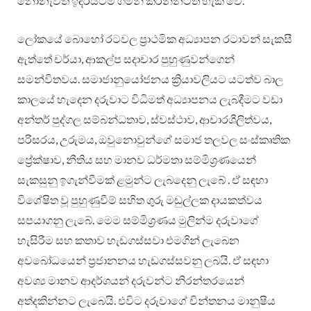
නොනැවතී ඉදිරියටම ගමන් කරන්නටත් හැකි වේ.
ලෝකයේ බොහෝ රටවල ප්‍රාථමික අධ්‍යාපන රටාවන් සැකසී
ඇත්තේ චර්යා, ආකල්ප සදාචාර පුහුණුවන්ගෙන්
සමන්විතවය. සමාජානුයෝජනය ක්‍රියාවලියට යටත්ව බාල
කාලයේ හැදෙන දරුවාට විධිමත් අධ්‍යාපනය ලැබදීමට වඩා
අන්තර් පුද්ගල සම්බන්ධතාව, ස්වස්ථාව, ආචාරශීලිත්වය,
පරිසරය, උරුමය, ඔවුනොවුන්ගේ සමාජ තලවල සංස්කෘතික
ප්‍රේක්ෂාව, නීතිය සහ මානව ධර්මතා සම්මිශ්‍රණයෙන්
සැකසුනු ඉගැන්වීමක් ළමුන්ට ලැබදෙනු ලැබේ . ඒ සඳහා
විශේෂිත වූ පුහුණුවීම් සහිත ගුරු මඬුල්ලක දායකත්වය
සපයාගනු ලැබේ. මෙම සම්මිශ්‍රණය මුලින්ම දරුවාගේ
හැසිරීම සහ කතාව හැඩගස්සවා එමගින් ලැබෙන
අවබෝධයෙන් ප්‍රජානනය හැඩගස්සවනු ලබයි. ඒ සඳහා
අවශ්‍ය මානව ආදර්ශයන් දරුවන්ට නිරන්තරයෙන්
අත්දකින්නට ලැබෙයි. එවිට දරුවාගේ චින්තනය මානුෂීය