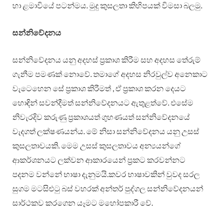
හා ළමාවියේ පටන්මය. මුදු කුසලතා කිහිපයක් විමසා බලමු.
සන්නිවේදනය
සන්නිවේදනය යනු අදහස් ප්‍රකාශ කිරීම සහ අදහස තේරුම්
ගැනීම පමණක් නොවේ. තමාගේ අදහස නිරවුල්ව අනෙකාට
වැටෙහෙන සේ ප්‍රකාශ කිරීමත් , ඒ ප්‍රකාශ කරන දෙයට
හොඳින් සවන්දීමත් සන්නිවේදනයට ඇතුළත්වේ. එසේම
නිවැරදිව කරුණු ප්‍රකාශයත් ගුහණයත් සන්නිවේදනයේ
වැදගත් ලක්ෂණයන්ය. මේ නිසා සන්නිවේදනය යනු උසස්
කුසලතාවයකි. මෙම උසස් කුසලතාවය අන්‍යයන්ගේ
ආකර්ශනයට ලක්වන ආකාරයෙන් ප්‍රකට කරවන්නට
පදනම වන්නේ භාෂා දැනුමයි.කවර භාෂාවකින් වුවද සරල
සුගම මටසිළුටු බස් වහරක් අන්තර් පුද්ගල සන්නිවේදනයන්
සාර්ථකව කරගෙන යෑමට මහෝපකාරී වේ.