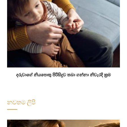
දරුවාගේ නියපොතු පිරිසිදුව තබා ගන්නා නිවැරදි ක්‍රම
නවතම ලිපි