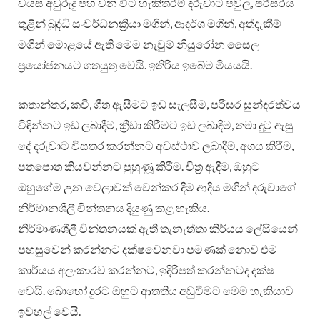
වයස අවුරුදු පහ වන විට හැකිතරම් දරුවාට පවුල, පරිසරය
තුළින් බුද්ධි සංවර්ධනක්‍රියා මගින්, ආදර්ශ මගින්, අත්දැකීම්
මගින් මොළයේ ඇති මෙම නැවුම් නියුරෝන සෛල
ප්‍රයෝජනයට ගතයුතු වෙයි. ඉතිරිය ඉබේම මියයයි.
කතාන්තර, කවි, ගීත ඇසීමට ඉඩ සැලසීම, පරිසර සුන්දරත්වය
විඳින්නට ඉඩ ලබාදීම, ක්‍රීඩා කිරීමට ඉඩ ලබාදීම, තමා දුටු ඇසු
දේ දරුවාට විසතර කරන්නට අවස්ථාව ලබාදීම, අගය කිරීම,
පතපොත කියවන්නට පුහුණූ කිරීම. චිත්‍ර ඇදීම, ඔහුට
ඔහුගේම උන වෙලාවක් වෙන්කර දීම ආදිය මගින් දරුවාගේ
නිර්මානශීලී චින්තනය දියුණු කළ හැකිය.
නිර්මාණශීලී චින්තනයක් ඇති තැනැත්තා කිර්යය ලේසියෙන්
පහසුවෙන් කරන්නට දක්ෂවෙනවා පමණක් නොව එම
කාර්යය අලංකාරව කරන්නට, ඉදිරිපත් කරන්නටද දක්ෂ
වෙයි. බොහෝ දුරට ඔහුට ආතතිය අඩුවීමට මෙම හැකියාව
ඉවහල් වෙයි.