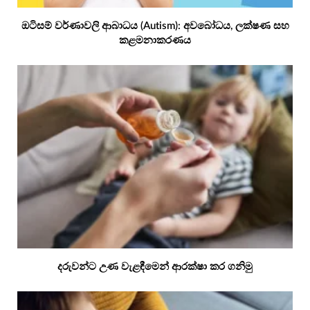
ඔටිසම් වර්ණාවලි ආබාධය (Autism): අවබෝධය, ලක්ෂණ සහ
කළමනාකරණය
දරුවන්ට උණ වැළඳීමෙන් ආරක්ෂා කර ගනිමු