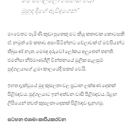
මේ ගොල්ලො ගමනක් ගියා
මුහුද දිගේ ඇවිදගෙන”
මා වෙතට පැමිණි කුඩා පුතෙකු මට කියූ කතාවක කොටසකි
ඒ. නමුත් මේ කතාව අසා සිටින්නට වේලාවක් ඒ මව්පියන්ට
තිබුණේ නැත. මෙබඳු දරුවෝ ලෝකය අලු‍තෙන් තනති.
එමනිසා නිර්මාණශීලී චින්තනයේ මුලික සැලසුම්
පුද්ගලයාගේ ළමා කාලයේදී සකස් වෙයි.
ඉහත දැක්වූයේ මුදු කුසලතා වල ප්‍රධාන ලක්ෂණ දෙකක්
පිළිබඳවය. පුද්ගලයාට ඉන් අත්වන වාසි පිළිබඳවය. ඊළඟ
ලිපියෙන් තවත් කුසලතා දෙකක් පිළිබඳව දැනගමු.
සටහන එශාමා කාරියකරවන