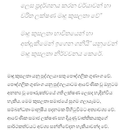
ලෙස ප්‍රදර්ශනය කරන චර්යාවන් හා
චරිත ලක්ෂණ මෘදු කුසලතා වේ”
මෘදු කුසලතා භාවිතයෙන් හා
අත්දැකීමෙන් ඉගෙන ගනියි” යනුවෙන්
මෘදු කුසලතා නිර්වචනය කෙරේ.
මෘදු කුසලතා යනු පුද්ගලයා සතු පෞද්ගලික ගුණාංග වේ.
පෞද්ගලික ගුණාංග යනු පුද්ගලයාටම ආවේණික වූ ඔහුටම
අනන්‍ය වූ පෞරුෂත්වයේ ගති ලක්ෂණ ලෙසද හැඳින්විය
හැකිය. මෙම කුසලතා සමාජයේ සුගම ගලායෑමට,
සම්බන්ධතා මානුෂීය පදනමක පිහිටුවීමට අත්‍යාවශ්‍ය වේ.
ආවේණික සමාජ ලක්ෂණ සහ දියුණු වෘත්තිකයකුගේ
සාර්ථකත්වයට අවශ්‍ය සන්නිවේදන හැකියාවන්ද වේ.