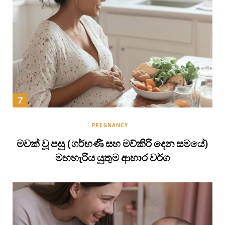
PREGNANCY
මවක් වූ පසු (ගර්භණී සහ මව්කිරි දෙන සමයේ)
මඟහැරිය යුතුම ආහාර වර්ග