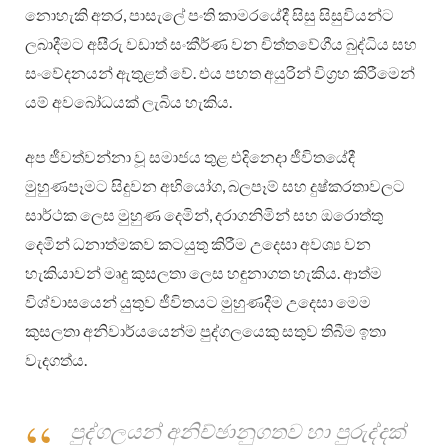
නොහැකි අතර, පාසැලේ පංති කාමරයේදී සිසු සිසුවියන්ට
ලබාදීමට අසීරු වඩාත් සංකීර්ණ වන චිත්තවේගීය බුද්ධිය සහ
සංවේදනයන් ඇතුළත් වේ. එය පහත අයුරින් විග්‍රහ කිරීමෙන්
යම් අවබෝධයක් ලැබිය හැකිය.
අප ජීවත්වන්නා වූ සමාජය තුළ එදිනෙදා ජීවිතයේදී
මුහුණපෑමට සිදුවන අභියෝග, බලපෑම් සහ දුෂ්කරතාවලට
සාර්ථක ලෙස මුහුණ දෙමින්, දරාගනිමින් සහ ඔරොත්තු
දෙමින් ධනාත්මකව කටයුතු කිරීම උදෙසා අවශ්‍ය වන
හැකියාවන් මෘදු කුසලතා ලෙස හඳුනාගත හැකිය. ආත්ම
විශ්වාසයෙන් යුතුව ජීවිතයට මුහුණදීම උදෙසා මෙම
කුසලතා අනිවාර්යයෙන්ම පුද්ගලයෙකු සතුව තිබීම ඉතා
වැදගත්ය.
පුද්ගලයන් අනිච්ඡානුගතව හා පුරුද්දක්