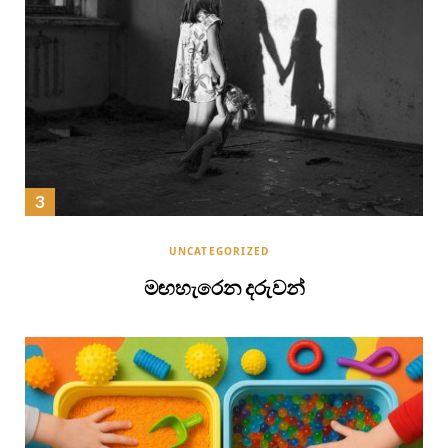
UNCATEGORIZED
මඟහැරෙන දරුවන්