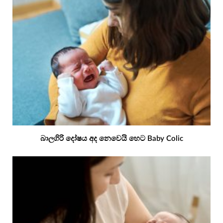
බාලගිරි දෝෂය අද නෙවෙයි හෙට Baby Colic