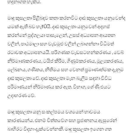
හඳුනාගත හැකිය.
මෘදු කුසලතා පිළීබඳව කතා කරනවිට දෘඪ කුසලතා යනුවෙන්ද
යමක් ඇති බව හැfÛයි. දෘඪ කුසලතා යනුවෙන් අදහස්
කරන්නේ පුද්ගලයා පාසැලෙන්, උසස් අධ්‍යාපන ආයතන
වලින්, පාඨමාලා සහ වැඩමුළු වලින් ලබාගන්නා විධිමත්
රටාවක අධ්‍යාපනයයි. පරිගණක වැඩසටහන්කරණය , වෙබ්
නිර්මාණකරණය, ටයිප් කිරීම, ගිණුම්කරණය, මූල්‍යකරණය,
ලේඛනය, ගණිතය, නීතිමය සහ වෙනත් ප්‍රමාණාත්මක දැනුම
දෘඪ කුසලතා වේ. දෘඪ කුසලතා මැන බැලීම සඳහා විවිධ
පරිමාණයන් නිර්මාණය කර ඇත. විභාග, ශේණි එයට
උදාහරණ වේ.
මෘදු කුසලතා යනු සංකල්පමය වශයෙන් භාවමය
කාරණයන්ය. එනම් චිත්තවේග සහ ප්‍රජානනය ඇසුරෙන්
බාහිරට විදහා දැක්වෙන්නකි. මෘදු කුසලතා ඉගෙන ගත