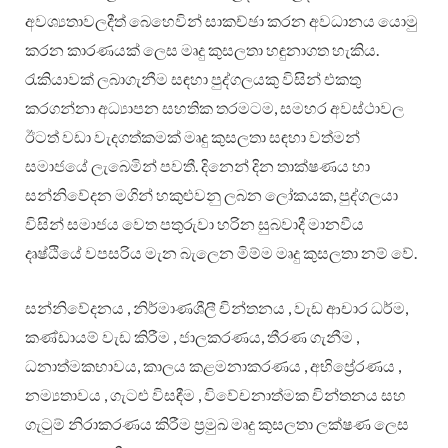
අවශ්‍යතාවලදීත් බෙහෙවින් සාකච්ඡා කරන අවධානය යොමු
කරන කාරණයක් ලෙස මෘදු කුසලතා හඳුනාගත හැකිය.
රැකියාවක් ලබාගැනීම සඳහා පුද්ගලයකු විසින් එකතු
කරගන්නා අධ්‍යාපන සහතික තරමටම, සමහර අවස්ථාවල
ඊටත් වඩා වැදගත්කමක් මෘදු කුසලතා සඳහා වත්මන්
සමාජයේ ලැබෙමින් පවතී. දිනෙන් දින තාක්ෂණය හා
සන්නිවේදන මගින් හකුළුවනු ලබන ලෝකයක, පුද්ගලයා
විසින් සමාජය වෙත පතුරුවා හරින සුබවාදී මානවීය
දෘෂ්ඨියේ වපසරිය මැන බැලෙන මිම්ම මෘදු කුසලතා නම් වේ.
සන්නිවේදනය , නිර්මාණශීලී චින්තනය , වැඩ ආචාර ධර්ම,
කණ්ඩායම් වැඩ කිරීම , ජාලකරණය, තීරණ ගැනීම ,
ධනාත්මකභාවය, කාලය කළමනාකරණය , අභිප්‍රේරණය ,
නම්‍යතාවය , ගැටළු විසඳීම , විවේචනාත්මක චින්තනය සහ
ගැටුම් නිරාකරණය කිරීම ප්‍රමුඛ මෘදු කුසලතා ලක්ෂණ ලෙස