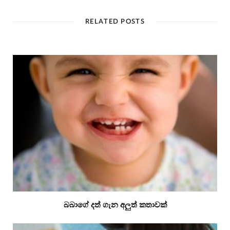
RELATED POSTS
බබාගේ දත් ගැන අලුත් කතාවක්