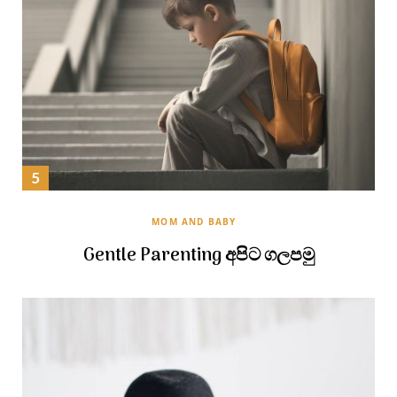
MOM AND BABY
Gentle Parenting අපිට ගලපමු