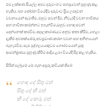
එම ලක්ෂණ සියල්ල අපට දරුවා හට පහසුවෙන් පුහුණු කළ
හැකිය. බහ තෝරන වියේදීම දරුවාට ප්‍රිය උපදවන
වචනයෙන් ඇමතීම, ඔහුට සවන් දීම, නිවැරදි වචන භාවිතය
සහ භාවිතා කරන්නට ඉගැන්වීම,ඔහුව හොඳ සවන්
දෙන්නෙක් කරවීම, අදාලකාරණයට අනුව කතා කිරීම, හෙළා
දැකීම් අවතක්සේරු අවප්‍රමාණ කරන වචන සහ අභීනයෙන්
බැහැරවීම, සෑම පුද්ගලයෙකුටම ගෞරවයෙන් යුතු
ආමන්ත්‍රණය පුහුණු කිරීම ආදිය ළමා වියේදී සිදු කළ හැකිය.
සිරිත් මල්දමේ මේ ගැන අපූරු කවියක් තිබේ
හොඳ දේ සිතු මත්
සිතු දේ කී මත්
කී දේ කෙරු මත්