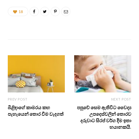
18
PREV POST
NEXT POST
බිළිඳාගේ කාමරය කහ
පපුවේ සෙම ඇතිවිට වෛද්‍ය
පැහැයෙන් තොර වීම වැදගත්
උපදෙස්වලින් තොරව
දරුවාට සිරප් වර්ග දීම ඉතා
භයානකයි.