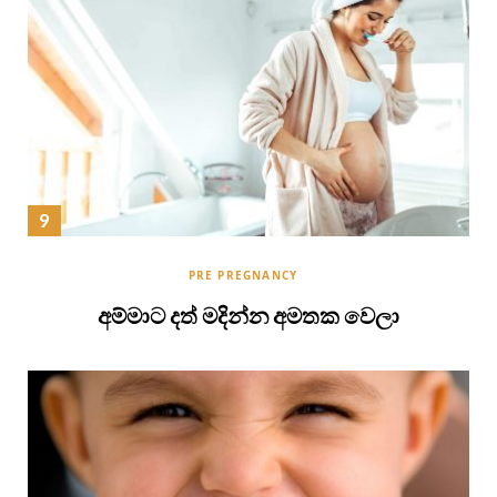
PRE PREGNANCY
අම්මාට දත් මදින්න අමතක වෙලා