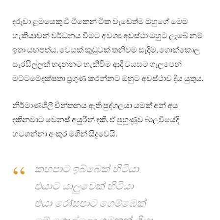
දරුවා ළමයෙකු වී ටිකෙන් ටික වැඩෙත්ම ඔහුගේ මෙම
හැකියාවන් වර්ධනය වීමට අවශ්‍ය අවස්ථා ඔහුට ලැබේ නම්
ඉතා යහපත්ය. වෙසක් කුඩුවක් තනිවම සෑදීම, ගොක්කොල
සැරසිල්ලක් හදන්නට හැකිවීම ආදී වයසට ගැලපෙන්
මට්ටමේදක්ෂතා ප්‍රගුණ කරන්නට ඔහුට අවස්ථාව දිය යුතුය.
නිර්මාණශීලී චින්තනය ඇති පුද්ගලයා යමක් අන් අය
දකිනවාට වෙනස් අයුරින් දකී. ඒ පුහුණූව බාලවියේදී
හටගන්නා අංකුර මගින් සිදුවෙයි.
කහපාට ඉබ්බෙක් හිටියා
එයාට යාලු‍වෙක් හිටියා
එයා රෝසපාට ගෙම්ඹෙක්