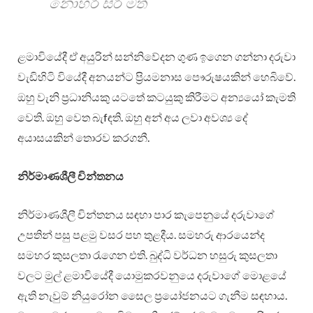
නොහරී සිරි මත්
ළමාවියේදී ඒ අයුරින් සන්නිවේදන ගුණ ඉගෙන ගන්නා දරුවා
වැඩිහිටි වියේදී අනයන්ට ප්‍රියමනාස පෞරුෂයකින් හෙබිවේ.
ඔහු වැනි ප්‍රධානියකු යටතේ කටයුකු කිරීමට අන්‍යයෝ කැමති
වෙති. ඔහු වෙත බැf​ඳති. ඔහු අන් අය ලවා අවශ්‍ය දේ
අයාසයකින් තොරව කරගනී.
නිර්මාණශීලී චින්තනය
නිර්මාණශීලී චින්තනය සඳහා පාර කැපෙනුයේ දරුවාගේ
උපතින් පසු පළමු වසර පහ තුළදීය. සමහරු ආරයෙන්ද
සමහර කුසලතා රැගෙන එති. බුද්ධි වර්ධන හසුරු කුසලතා
වලට මුල් ළමාවියේදී යොමුකරවනුයෙ දරුවාගේ මොළයේ
ඇති නැවුම් නියුරෝන සෛල ප්‍රයෝජනයට ගැනීම සඳහාය.