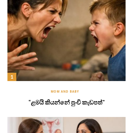
MOM AND BABY
“ළමයි කියන්නේ පුංචි කැඩපත්”