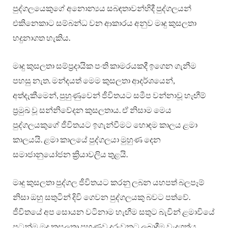
පුද්ගලයෙකුගේ අනොන්‍යය සබඳතාවන්හිදී පුද්ගලයන්
එකිනෙකාට සම්බන්ධ වන ආකාරය අනුව මෘදු කුසලතා
හදුනාගත හැකිය.
මෘදු කුසලතා සම්ප්‍රදායික පංති කාමරයකදී ඉගෙන ගැනීම
පහසු නැත. මන්දයත් මෙම කුසලතා ආදර්ශයෙන්,
අත්දැකීමෙන්, පුහුණුවෙන් ජීවිතයට සමීප වන්නාවූ හැඟීම්
ප්‍රමුඛ වූ සන්නිවේදන කුසලතාය. ඒ නිසාම මෙය
පුද්ගලයකුගේ ජීවිතයට ඉගැන්වීමට හොඳම කාලය ළමා
කාලයයි. ළමා කාලයේ පුද්ගලයා මුහුණ දෙන
සමාජානුයෝජන ක්‍රියාවලිය තුළයි.
මෘදු කුසලතා පුද්ගල ජීවිතයට කරනු ලබන යහපත් බලපෑම්
නිසා ඔහු සතුටින් දිවි ගෙවන පුද්ගලයකු බවට පත්වේ.
ජීවිතයේ අප සොයන වටිනාම හැඟීම සතුට බැවින් ළමාවියේ
පටන්ම මුදු කුසලතා පුහුණුව දරුවකුට ලබාදීම වැදගත්ය.