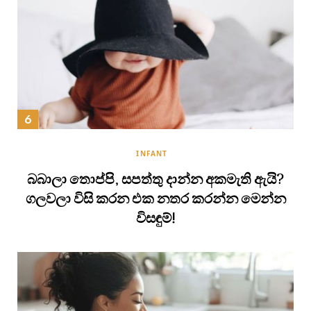
INFANT
බබාලා තොප්පි, සපත්තු දාන්න අකමැති ඇයි?
ගලවලා විසි කරන එක නතර කරන්න මෙන්න
විසඳුම්!