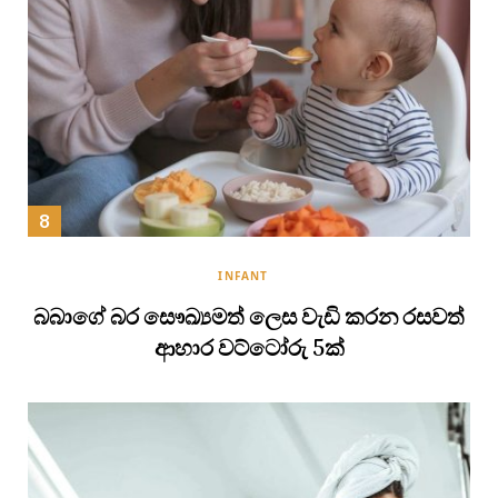
INFANT
බබාගේ බර සෞඛ්‍යමත් ලෙස වැඩි කරන රසවත්
ආහාර වට්ටෝරු 5ක්