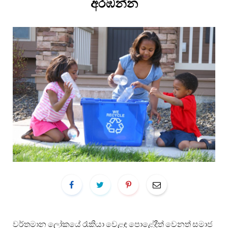
අරඹන්න
වර්තමාන ලෝකයේ රෑකියා වෙළඳ පොළේදීත් වෙනත් සමාජ