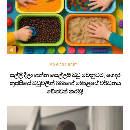
MOM AND BABY
සල්ලි දීලා ගන්න සෙල්ලම් බඩු වෙනුවට, ගෙදර
කුස්සියේ බඩුවලින් බබාගේ මොළයේ වර්ධනය
වේගවත් කරමු!