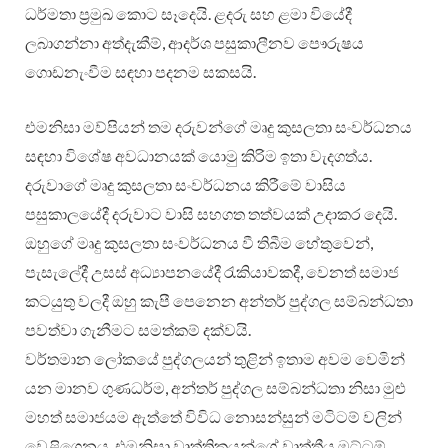
ධර්මතා ප්‍රමුඛ කොට සෑදෙයි. ළදරු සහ ළමා වියේදී
ලබාගන්නා අත්දැකීම්, ආදර්ශ පසුකාලීනව පෞරුෂය
ගොඩනැංවීම සඳහා පදනම සකසයි.
එමනිසා මව්පියන් තම දරුවන්ගේ මෘදු කුසලතා සංවර්ධනය
සඳහා විශේෂ අවධානයක් යොමු කිරිම ඉතා වැදගත්ය.
දරුවාගේ මෘදු කුසලතා සංවර්ධනය කිරීමේ වාසිය
පසුකාලයේදී දරුවාට වාසි සහගත තත්වයක් උදාකර දෙයි.
ඔහුගේ මෘදු කුසලතා සංවර්ධනය වී තිබීම හේතුවෙන්,
පැසැලේදී උසස් අධ්‍යාපනයේදී රැකියාවකදී, වෙනත් සමාජ
කටයුතු වලදී ඔහු කැපී පෙනෙන අන්තර් පුද්ගල සම්බන්ධතා
පවත්වා ගැනීමට සමත්කම් දක්වයි.
වර්තමාන ලෝකයේ පුද්ගලයන් තුළින් ඉතාම අවම වෙමින්
යන මානව ගුණධර්ම, අන්තර් පුද්ගල සම්බන්ධතා නිසා මුළු
මහත් සමාජයම ඇත්තේ විවිධ නොසන්සුන් මටිටම් වලින්
වෙළිගෙනය. එමනිසා වෘත්තිකයන්ගේ වෘත්තීය මට්ටම්