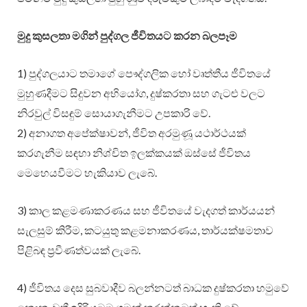
මුදු කුසලතා මගින් පුද්ගල ජීවිතයට කරන බලපෑම
1) පුද්ගලයාට තමාගේ පෞද්ගලික හෝ වෘත්තීය ජීවිතයේ
මුහුණදීමට සිදුවන අභියෝග, දුෂ්කරතා සහ ගැටළු වලට
නිරවුල් විසඳුම් සොයාගැනීමට උපකාරි වේ.
2) අනාගත අපේක්ෂාවන්, ජීවිත අරමුණූ යථාර්ථයක්
කරගැනීම සඳහා නිශ්චිත ඉලක්කයක් ඔස්සේ ජීවිතය
මෙහෙයවීමට හැකියාව ලැබේ.
3) කාල කළමණාකරණය සහ ජීවිතයේ වැදගත් කාර්යයන්
සැලසුම් කිරීම, කටයුතු කළමනාකරණය, තාර්යක්ෂමතාව
පිළිබඳ ප්‍රවීණත්වයක් ලැබේ.
4) ජීවිතය දෙස සුබවාදීව බලන්නටත් බාධක දුෂ්කරතා හමුවේ