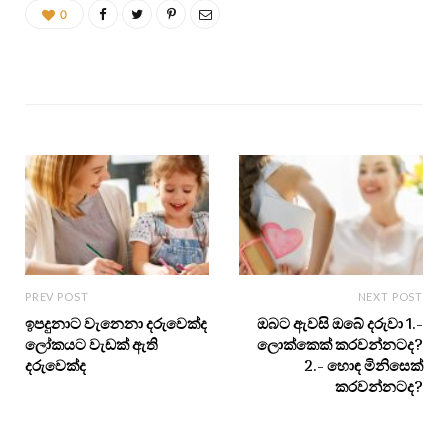
0
PREV POST
NEXT POST
ඉපදුනාට වැනෙනා දරුවෙක්ද
ඔබට ඇවසි ඔබේ දරුවා 1.-
ලෝකයට වැඩක් ඇති
ලොක්කෙක් කරවන්නටද?
දරුවෙක්ද
2.- හොඳ මිනිසෙක්
කරවන්නටද?