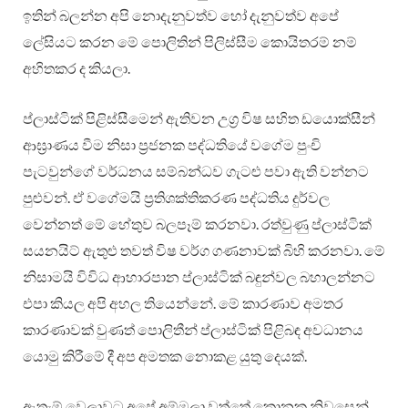
ඉතින් බලන්න අපි නොදැනුවත්ව හෝ දැනුවත්ව අපේ
ලේසියට කරන මේ පොලිතින් පිලිස්සීම කොයිතරම් නම්
අහිතකර ද කියලා.
ප්ලාස්ටික් පිළිස්සීමෙන් ඇතිවන උග්‍ර විෂ සහිත ඩයොක්සීන්
ආඝ්‍රාණය වීම නිසා ප්‍රජනක පද්ධතියේ වගේම පුංචි
පැටවුන්ගේ වර්ධනය සම්බන්ධව ගැටළු පවා ඇති වන්නට
පුළුවන්. ඒ වගේමයි ප්‍රතිශක්තිකරණ පද්ධතිය දුර්වල
වෙන්නත් මේ හේතුව බලපෑම් කරනවා. රත්වුණු ප්ලාස්ටික්
සයනයිට් ඇතුළු තවත් විෂ වර්ග ගණනාවක් බිහි කරනවා. මේ
නිසාමයි විවිධ ආහාරපාන ප්ලාස්ටික් බඳුන්වල බහාලන්නට
එපා කියල අපි අහල තියෙන්නේ. මේ කාරණාව අමතර
කාරණාවක් වුණත් පොලිතීන් ප්ලාස්ටික් පිළිබඳ අවධානය
යොමු කිරීමේ දී අප අමතක නොකළ යුතු දෙයක්.
ඇතැම් වෙලාවට අපේ අම්මලා වත්තේ කොනක නිවසෙන්