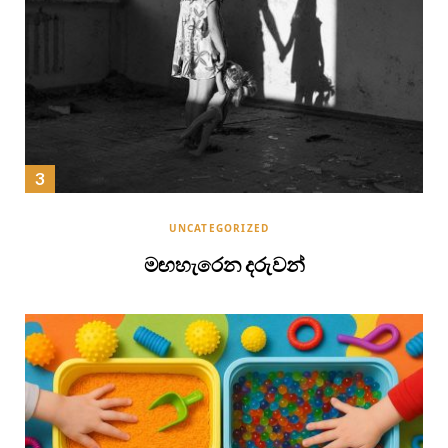
UNCATEGORIZED
මඟහැරෙන දරුවන්