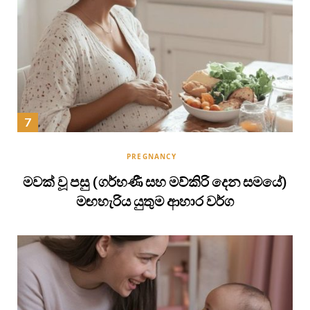
PREGNANCY
මවක් වූ පසු (ගර්භණී සහ මව්කිරි දෙන සමයේ)
මඟහැරිය යුතුම ආහාර වර්ග