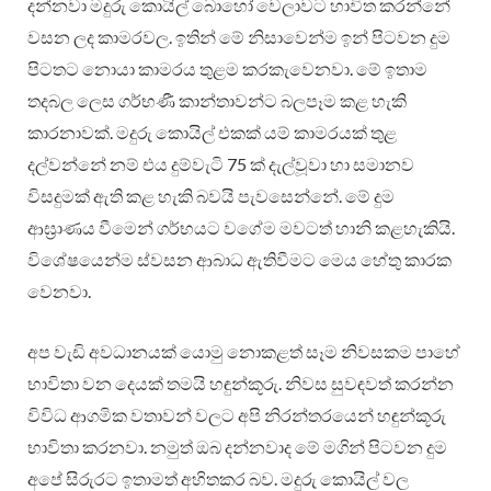
දන්නවා මදුරු කොයිල් බොහෝ වෙලාවට හාවිත කරන්නේ
වසන ලද කාමරවල. ඉතින් මේ නිසාවෙන්ම ඉන් පිටවන දුම
පිටතට නොයා කාමරය තුළම කරකැවෙනවා. මේ ඉතාම
තදබල ලෙස ගර්භණී කාන්තාවන්ට බලපෑම කළ හැකි
කාරනාවක්. මදුරු කොයිල් එකක් යම් කාමරයක් තුළ
දල්වන්නේ නම් එය දුම්වැටි 75 ක් දැල්වූවා හා සමානව
විසදුමක් ඇති කළ හැකි බවයි පැවසෙන්නේ. මේ දුම
ආඝ්‍රාණය වීමෙන් ගර්භයට වගේම මවටත් හානි කළහැකියි.
විශේෂයෙන්ම ස්වසන ආබාධ ඇතිවීමට මෙය හේතු කාරක
වෙනවා.
අප වැඩි අවධානයක් යොමු නොකළත් සෑම නිවසකම පාහේ
භාවිතා වන දෙයක් තමයි හඳුන්කූරු. නිවස සුවඳවත් කරන්න
විවිධ ආගමික වතාවන් වලට අපි නිරන්තරයෙන් හඳුන්කූරු
භාවිතා කරනවා. නමුත් ඔබ දන්නවාද මේ මගින් පිටවන දුම
අපේ සිරුරට ඉතාමත් අහිතකර බව. මදුරු කොයිල් වල