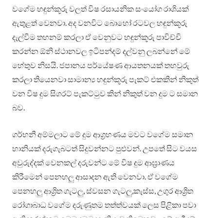
වගේම හඳුන්කූරු වලත් විෂ රසායනික සංයෝග රාශියක්
ඇතුළත් වෙනවා. අද වනවිට බොහෝ රටවල හඳුන්කූරු
දැල්වීම තහනම් කරලා ඒ වෙනුවට හඳුන්කූරු පාවිච්චි
කරන්න ඕනි ස්ථානවල ඉටිපන්දම් දල්වනු ලබන්නේ මේ
හේතුව නිසයි. ජපානය පර්යේෂණ ආයතනයක් තහවුරු
කරලා තියෙනවා සාමාන්‍ය හඳුන්කූරු පැකට් එකකින් නිකුත්
වන විෂ දුම සිගරට් පැකට්ටුව කින් නිකුත් වන දුම ට සමාන
බව.
ගර්භනී අම්මලාට මේ දුම ආග්‍රහණය මවට වගේම සමාන
හානියක් දරුගැබටත් සිදුවන්නට පුළුවන්. උපතේ සිට වයස
අවුරුද්දක් වෙනකල් දරුවන්ට මේ විෂ දුම ආඝ්‍රාණය
කිරීමෙන් පෙනහලු‍ ආසාදන ඇති වෙනවා. ඒ වගේම
පෙනහලු‍ ආශ්‍රිත ගැටලු‍, ස්වසන ගැටලු‍,කැස්ස, උගුර ආශ්‍රිත
රෝගාබාධ වගේම දරුණුතම තත්ත්වයක් ලෙස පිළිකා පවා