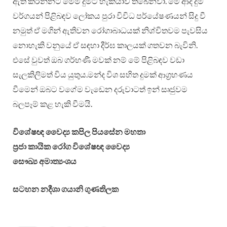
ඇති කරන්නට මෙම දුමට හැකියාව තිබෙනවා. මේ ආදී දුම්
වර්ගයන් පිළිබඳව ලෝකය පුරා විවිධ පර්යේෂණයන් සිදු වී
නමුත් ඒ මගින් ඇතිවන රෝගාබාධයක් නිශ්චිතවම පැවසිය
නොහැකි වනුයේ ඒ සඳහා දීර්ඝ කාලයක් ගතවන බැවිනි.
එසේ වුවත් ඔබ ගර්භණී මවක් නම් මේ පිළිබඳව වඩා
සැලකිලිමත් විය යුතුය.මන්ද විශ සහිත දුමක් ආග්‍රහණය
වීමෙන් ඔබට වගේම වැඩෙන දරුවාටත් ඉන් සෘජුවම
බලපෑම් කළ හැකි වීමයි.
විශේෂඥ වෛද්‍ය කපිල පියසේන මහතා
ප්‍රජා කායික රෝග විශේෂඥ වෛද්‍ය
සෞඛ්‍ය අමාත්‍යංශය
සටහන නදීශා ගයානි ගුණතිලක