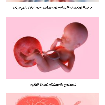
දරු ගැබේ වර්ධනය: සතියෙන් සතිය පියවරෙන් පියවර
ගැබිනි වියේ අවධානම් ලක්ෂණ