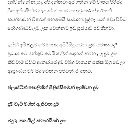
දක්වන්නේ නැහැ. අපි දන්නවා අපි ගන්න මේ වාතය පිරිසිදු
වීම අතිශයින්ම වැදගත්. එහෙම නොවුණොත් ගර්භනී
කාන්තාවන් විතරක් නෙමෙයි සාමාන්‍ය පුද්ගලයන් පවා විවිධ
රෝගාබාධවලට ලක් වෙන්නට ඉඩ ප්‍රස්ථාව පවතිනවා.
ඉතින් අපි බලමු මේ වාතය අපිරිසිදු වෙන ක්‍රම මොනවද?
ප්‍රධානතම හේතුව තමයි කලින් සදහන් කරන ලද දුම. දුම
කිව්වාම විවිධ ආකාරයේ දුම් වර්ග වාතයත් එක්ක මිශ්‍ර වෙලා
ආඝ්‍රාණය වීම සිදු වෙන්න පුළුවන්. ඒ අනුව,
ප්ලාස්ටික් පොලිතීන් පිළිස්සීමෙන් ඇතිවන දුම.
දුම් වැටි මගින් ඇතිවන දුම
මදුරු කොයිල් වේපරයිසර් දුම