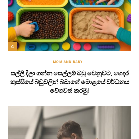
MOM AND BABY
සල්ලි දීලා ගන්න සෙල්ලම් බඩු වෙනුවට, ගෙදර
කුස්සියේ බඩුවලින් බබාගේ මොළයේ වර්ධනය
වේගවත් කරමු!