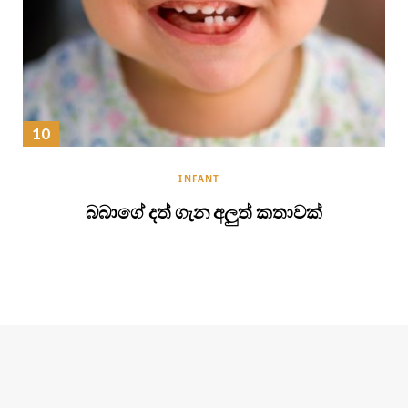
INFANT
බබාගේ දත් ගැන අලුත් කතාවක්