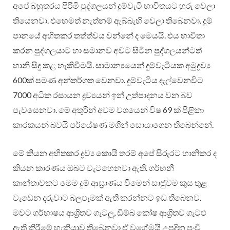
අපේ බහුතරය පිරිමි පුද්ගලයන් දුම්වැටි භාවිතයට හුරු වෙලා
තියෙනවා. එහෙමත් නැත්නම් ඇබ්බැහි වෙලා තිබෙනවා. දුම්
පානයේ අහිතකර තත්ත්වය වන්නේ ද මෙයයි. එය භාවිතා
කරන පුද්ගලයාට හා සමානව අවට සිටින පුද්ගලයන්ටත්
හානි සිදු කළ හැකිවීමයි. සාමාන්‍යයෙන් දුම්වැටියක අමුද්‍රව්‍ය
600ක් පමණ අන්තර්ගත වෙනවා. දුම්වැටිය දැල්වෙනවිට
7000 අධික රසායන ද්‍රව්‍යයන් ඉන් උත්පාදනය වන බව
පැවසෙනවා. මේ අතුරින් අවම වශයෙන් විෂ 69 ක් පිළිකා
කාරකයන් බවයි පර්යේෂණ මගින් සොයාගෙන තිබෙන්නේ.
මේ කියන අහිතකර ද්‍රව්‍ය කොයි තරම් අපේ සිරුරට හානිකර ද
කියන කාරණය ඔබට වැටහෙනවා ඇති. ගර්භනී
කාන්තාවකට මෙම දුම් ආඝ්‍රාණය වීමෙන් සෘජුවම කුස තුළ
වැඩෙන දරුවාට බලපෑමක් ඇති කරන්නට ඉඩ තිබෙනව.
මවට ගර්භාෂය ආශ්‍රිතව ගැටලු‍, ඩිම්බ කෝෂ ආශ්‍රිතව ගැටළු
ඇති කිරීමේ හැකියාව තිබෙනවා ඒ වගේමයි උපදින පුංචි