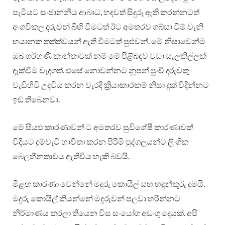
පැටියට සංජානනීය ආබාධ, හදවත් සිදුරු ඇති කරන්නටත්
අංගවිකල දරුවන් බිහි වීමටත් ඊට අමතරව ගබ්සා වීම් වැනි
භයානක තත්ත්වයන් ඇති වීමටත් පුළුවන්. මේ නිසාවෙන්ම
ඔබ ගර්භණී කාන්තාවක් නම් මේ පිළිබඳව වඩා සැලකිල්ලක්
දැක්වීම වැදගත්. එසේ නොවන්නට නූපන් පුංචි දරුවකු
වැඩිහිටි උදවිය කරන වැරදි ක්‍රියාකාරකම් නිසා දුක් විදින්නට
ඉඩ තිබෙනවා.
මේ සියළු කාරණාවන් ට අමතරව සුවිශේෂී කාරණාවක්
විදියට දුම්වැටි භාවිතා කරන පිරිමි පුද්ගලයන්ට ලිංගික
බෙලහීනතාවය ඇතිවිය හැකි බවයි.
මීළඟ කාරණා වෙන්නේ මදුරු කොයිල් සහ හඳුන්කූරු දුමයි.
මදුරු කොයිල් කියන්නේ මදුරුවන් පලවා හරින්නට
නිර්මාණය කරලා තියෙන විස සංයෝග අඩංගු දෙයක්. අපි