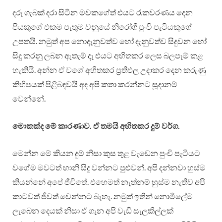
දරු ගැබක් දරා සිටින මවකගේත් එයට රැකවරණය දෙන
පියකුගේ එකම පැතුම වනුයේ නිරෝගී පුංචි පැටියකුගේ
උපතයි. නමුත් අප නොදැනුවත්ව හෝ දැනුවත්ව සිදුවන හෝ
සිදු කරනු ලබන ඇතැම් දෑ එයට අහිතකර ලෙස බලපෑම් කළ
හැකියි. අන්න ඒ වගේ අහිතකර ප්‍රතිඵල උදාකර දෙන කරුණු
කිහිපයක් පිළිබඳවයි අද අපි කතා කරන්නට සූදානම්
වෙන්නේ.
මොකක්ද මේ කාරණාව. ඒ තමයි අහිතකර දුම් වර්ග.
මෙන්න මේ කියන දුම් නිසා කුස තුළ වැඩෙන පුංචි පැටියට
වගේම මවටත් හානි සිදු වන්නට පුළුවන්. අපි දන්නවා හුස්ම
කියන්නේ අපේ ජීවිතේ. එහෙමත් නැත්නම් හුස්ම නැතිව අපි
කාටවත් ජීවත් වෙන්නට බැහැ. නමුත් ඉතින් නොමිලේම
ලැබෙන දෙයක් නිසා ඒ ගැන අපි වැඩි සැලකිල්ලක්