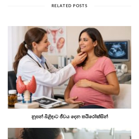
RELATED POSTS
නූපන් බිළිඳාට ජීවය දෙන තයිරෝක්සින්