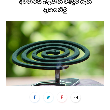
අම්මාටත් බලපාන විෂදුම ගැන
දැනගනිමු