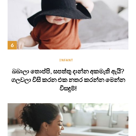
INFANT
බබාලා තොප්පි, සපත්තු දාන්න අකමැති ඇයි?
ගලවලා විසි කරන එක නතර කරන්න මෙන්න
විසඳුම්!