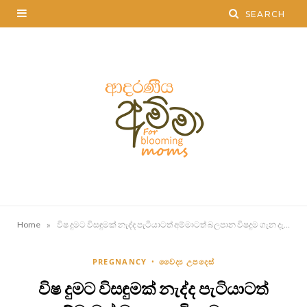
»
Home
විෂ දුමට විසඳුමක් නැද්ද පැටියාටත් අම්මාටත් බලපාන විෂදුම ගැන දැනගනිමු
PREGNANCY
වෛද්‍ය උපදෙස්
විෂ දුමට විසඳුමක් නැද්ද පැටියාටත්