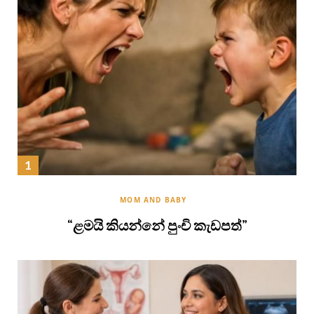
MOM AND BABY
“ළමයි කියන්නේ පුංචි කැඩපත්”