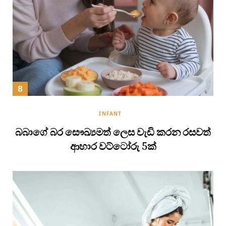
INFANT
බබාගේ බර සෞඛ්‍යමත් ලෙස වැඩි කරන රසවත්
ආහාර වට්ටෝරු 5ක්