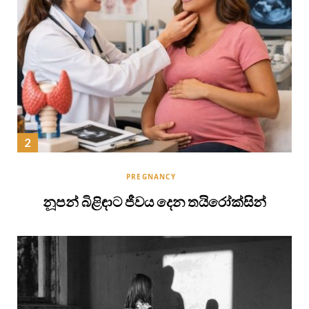
PREGNANCY
නූපන් බිළිඳාට ජීවය දෙන තයිරෝක්සින්