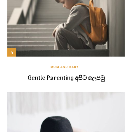
MOM AND BABY
Gentle Parenting අපිට ගලපමු