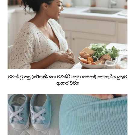
මවක් වූ පසු (ගර්භණී සහ මව්කිරි දෙන සමයේ) මඟහැරිය යුතුම
ආහාර වර්ග