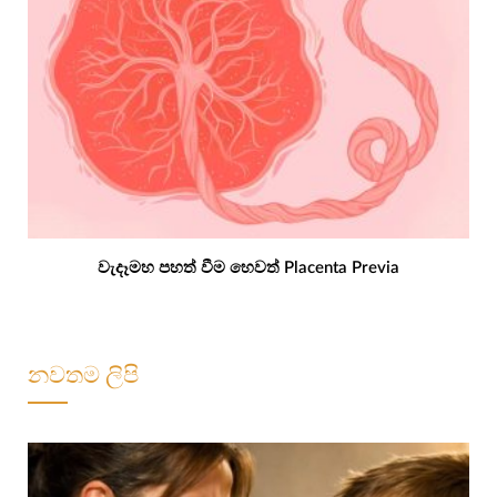
වැදෑමහ පහත් වීම හෙවත් Placenta Previa
නවතම ලිපි