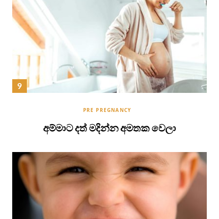
PRE PREGNANCY
අම්මාට දත් මදින්න අමතක වෙලා