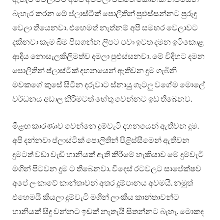
බැහැර කරන මේ ප්ලාස්ටික් පොලීතින් පුළුස්සන්නට පුරුදු
වෙලා තියෙනවා. එහෙමත් නැත්නම් අපි සමහර වෙලාවට
දකිනවා කෑම බීම පිසගන්න ලිපට පවා ඉවත දමන ඉටිකොළ
ආදිය නොසැලකිලිමත්ව දමලා පුළුස්සනවා. මේ විදිහට දමන
පොලිතින් ප්ලාස්ටික් දහනයෙන් ඇතිවන දුම ගැබිනි
මවකගේ කුසේ සිටින දරුවාට ස්නායු ගැටලු‍ වගේම මොලේ
වර්ධනය අඩාල කිරීමටත් හේතු වෙන්නට ඉඩ තිබෙනව.
මීළඟ කාරණාව වෙන්නෙ දුම්වැටි දහනයෙන් ඇතිවන දුම.
අපි දන්නවා ප්ලාස්ටික් පොලිතින් පිළිස්සීමෙන් ඇතිවන
දුමටත් වඩා වැඩි හානියක් ඇති කිරීමේ හැකියාව මේ දුම්වැටි
මගින් පිටවන දුම ට තිබෙනවා. විදෙස් රටවලට සාපේක්ෂව
අපේ ලංකාවේ කාන්තාවන් අතර දුම්පානය අවමයි. නමුත්
එහෙමයි කියලා දුම්වැටි මගින් ලාංකීය කාන්තාවන්ට
හානියක් සිදු වන්නට ඉඩක් නැතැයි සිතන්නට බැහැ. මොකද