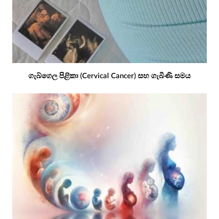
ගැබ්ගෙල පිළිකා (Cervical Cancer) සහ ගැබිණි සමය