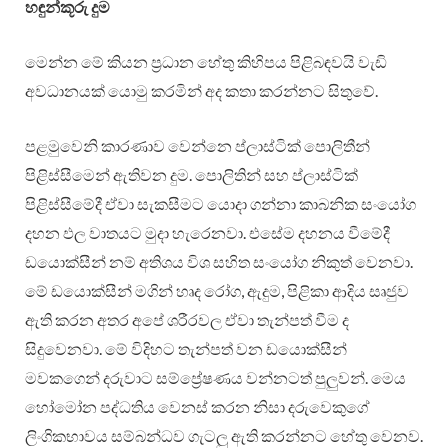
හඳුන්කූරු දුම
මෙන්න මේ කියන ප්‍රධාන හේතු කිහිපය පිළිබඳවයි වැඩි
අවධානයක් යොමු කරමින් අද කතා කරන්නට සිතුවේ.
පළමුවෙනි කාරණාව වෙන්නෙ ප්ලාස්ටික් පොලිතීන්
පිළිස්සීමෙන් ඇතිවන දුම. පොලිතින් සහ ප්ලාස්ටික්
පිළිස්සීමේදී ඒවා සැකසීමට යොදා ගන්නා කාබනික සංයෝග
දහන ඵල වාතයට මුදා හැරෙනවා. එසේම දහනය වීමේදී
ඩයොක්සීන් නම් අතිශය විශ සහිත සංයෝග නිකුත් වෙනවා.
මේ ඩයොක්සීන් මගින් හෘද රෝග, ඇදුම, පිළිකා ආදිය සෘජුව
ඇති කරන අතර අපේ ශරීරවල ඒවා තැන්පත් වීම ද
සිදුවෙනවා. මේ විදිහට තැන්පත් වන ඩයොක්සීන්
මවකගෙන් දරුවාට සම්ප්‍රේෂණය වන්නටත් පුලු‍වන්. මෙය
හෝමෝන පද්ධතිය වෙනස් කරන නිසා දරුවෙකුගේ
ලිංගිකභාවය සම්බන්ධව ගැටලු‍ ඇති කරන්නට හේතු වෙනව.