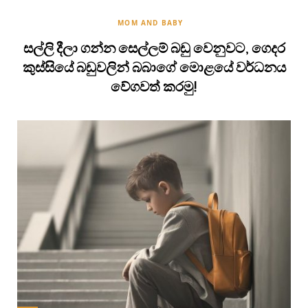
MOM AND BABY
සල්ලි දීලා ගන්න සෙල්ලම් බඩු වෙනුවට, ගෙදර
කුස්සියේ බඩුවලින් බබාගේ මොළයේ වර්ධනය
වේගවත් කරමු!