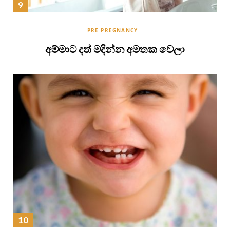
PRE PREGNANCY
අම්මාට දත් මදින්න අමතක වෙලා