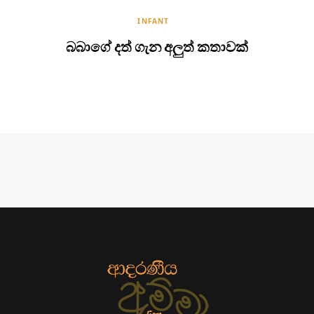
INFANT
බබාගේ දත් ගැන අලුත් කතාවක්