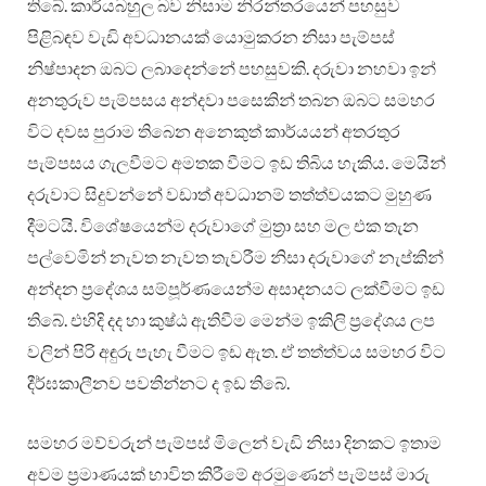
තිබේ. කාර්යබහුල බව නිසාම නිරන්තරයෙන් පහසුව
පිළිබඳව වැඩි අවධානයක් යොමුකරන නිසා පැම්පස්
නිෂ්පාදන ඔබට ලබාදෙන්නේ පහසුවකි. දරුවා නහවා ඉන්
අනතුරුව පැම්පසය අන්දවා පසෙකින් තබන ඔබට සමහර
විට දවස පුරාම තිබෙන අනෙකුත් කාර්යයන් අතරතුර
පැම්පසය ගැලවීමට අමතක වීමට ඉඩ තිබිය හැකිය. මෙයින්
දරුවාට සිදුවන්නේ වඩාත් අවධානම් තත්ත්වයකට මුහුණ
දීමටයි. විශේෂයෙන්ම දරුවාගේ මුත්‍රා සහ මල එක තැන
පල්වෙමින් නැවත නැවත තැවරීම නිසා දරුවාගේ නැප්කින්
අන්දන ප්‍රදේශය සම්පූර්ණයෙන්ම අසාදනයට ලක්වීමට ඉඩ
තිබේ. එහිදි දද හා කුෂ්ඨ ඇතිවීම මෙන්ම ඉකිලි ප්‍රදේශය ලප
වලින් පිරි අඳුරු පැහැ වීමට ඉඩ ඇත. ඒ තත්ත්වය සමහර විට
දීර්ඝකාලීනව පවතින්නට ද ඉඩ තිබේ.
සමහර මව්වරුන් පැම්පස් මිලෙන් වැඩි නිසා දිනකට ඉතාම
අවම ප්‍රමාණයක් භාවිත කිරීමේ අරමුණෙන් පැම්පස් මාරු