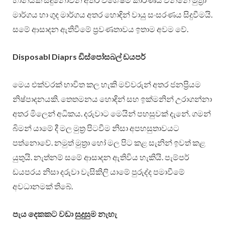
මාර්ගය හා ගුද මාර්ගය අතර හොඳින් වායු සංසරණය සිදුවීමයි.
සමේ ආසාදන ඇතිවීමේ ප්‍රවණතාවය ඉතාම අවම වේ.
Disposabl Diaprs ඩිස්පෝසබල් ඩයපර්
මෙය එක්වරක් භාවිත කල හැකි මව්වරුන් අතර ජනප්‍රියම
නිෂ්පාදනයකි. තෙතමනය හොඳින් සහ ඉක්මනින් උරාගන්නා
අතර මිලෙන් අධිකය. දරුවාට මෙයින් පහසුවක් දැනේ. ගමන්
බිමන් යාමේ දී මල මුත්‍ර පිටවීම නිසා අපහසුතාවයට
පත්නොවේ. නමුත් මුත්‍රා හෝ මල පිට කළ සැනින් ඉවත් කළ
යුතුයි. නැත්නම් සමේ ආසාදන ඇතිවිය හැකියි. පැම්පර්
ඩයපරය නිසා දරුවා වැසිකිලි යාමේ පුරුද්ද පමාවීමේ
අවධානමක් තිබේ.
පැය දෙකකට වඩා සුදුසුම නැහැ