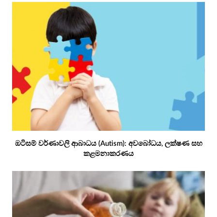
ඔටිසම් වර්ණාවලි ආබාධය (Autism): අවබෝධය, ලක්ෂණ සහ
කළමනාකරණය