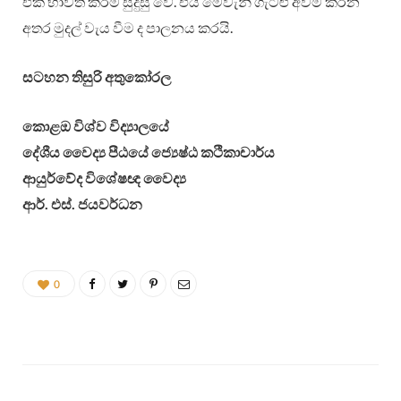
එක භාවිත කිරීම සුදුසු වේ. එය මෙවැනි ගැටළු අවම කරන
අතර මුදල් වැය වීම ද පාලනය කරයි.
සටහන තිසුරි අතුකෝරල
කොළඔ විශ්ව විද්‍යාලයේ
දේශීය වෛද්‍ය පීඨයේ ජ්‍යෙෂ්ඨ කථිකාචාර්ය
ආයුර්වේද විශේෂඥ වෛද්‍ය
ආර්. එස්. ජයවර්ධන
0