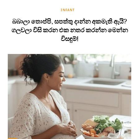
INFANT
බබාලා තොප්පි, සපත්තු දාන්න අකමැති ඇයි?
ගලවලා විසි කරන එක නතර කරන්න මෙන්න
විසඳුම්!