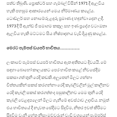
පත්ව තිබුණි. ප්‍රොක්ටර් සහ ගැම්බල් විසින් 1971 දී ඇලවිය
හැකි පහසුම ආකාරයෙන් මෙය නිර්මාණය කළේය.
ටොඩ්ලර් සහ නොමේරූ ළදරු ප්‍රමාණ ද හඳුන්වා දෙන ලදී.
1973 දී පී ඇන්ඩ් ජී සමාගම කකුල සහ ඉණ ප්‍රදේශ වටා ඔතා
ඇලවිය හැකි මට්ටමට සිය නිෂ්පාදනය වැඩි දියුණු කළේය.
මෙරට පැම්පස් ඩයපර් භාවිතය……………….
ලංකාවේ පැම්පස් ඩයපර් භාවිතය ඈත අතීතයට දිවයයි. මේ
සඳහා බොහෝ කාලයකට පෙර භාවිත කළේ නිවසේදීම
සකසා ගත් තුනි රෙදි කඩකි. අලුතෙන් මිලට ගන්නා
චීත්තයකින් සකස් කරගන්නා රෙදි කැබලිවලින් මුල් කාලීනව
රෙදි කැබලි සකස් කරගත්ත ද පසුකාලීනව මෙම තුනී රෙදි
කැබලි වෙළඳපලෙන් මිලට ගැනීමේ අවස්ථාව උදාවිය. නමුත්
එය භාවිතයේ දී නැවත සේදීමට සිදුවීම, නිතර ඉවත් කිරීමට
සිදුවීම වැනි හේතු නිසා මව්වරුන් වැඩි වශයෙන් පැම්පර්ස්