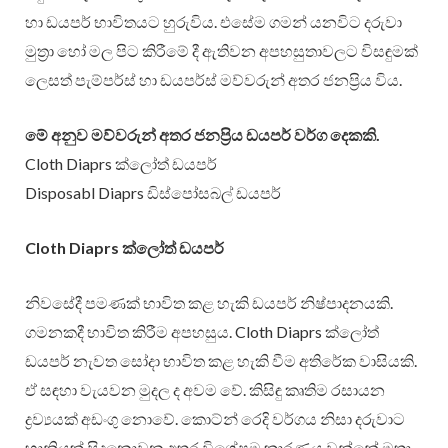
හා ඩයපර් භාවිතයට හුරුවිය. එසේම ගමන් යනවිට දරුවා
මුත්‍රා හෝ මල පිට කිරීමේ දී ඇතිවන අපහසුතාවලට විසඳුමක්
ලෙසත් පැම්පර්ස් හා ඩයපර්ස් මව්වරුන් අතර ජනප්‍රිය විය.
මේ අනුව මව්වරුන් අතර ජනප්‍රිය ඩයපර් වර්ග දෙකකි.
Cloth Diaprs ක්ලෝත් ඩයපර්
Disposabl Diaprs ඩිස්පෝසබල් ඩයපර්
Cloth Diaprs ක්ලෝත් ඩයපර්
නිවසේදී පමණක් භාවිත කළ හැකි ඩයපර් නිෂ්පාදනයකි.
ගමනකදී භාවිත කිරීම අපහසුය. Cloth Diaprs ක්ලෝත්
ඩයපර් නැවත සෝදා භාවිත කළ හැකි වීම අතිරේක වාසියකි.
ඒ සඳහා වැයවන මුදල ද අවම වේ. කිසිඳු කෘතිම රසායන
ද්‍රව්‍යයක් අඩංගු නොවේ. කොට්න් රෙදි වර්ගය නිසා දරුවාට
හානියක් සිදුනොවන අතර විශේෂම කාරණය වන්නේ මුත්‍රා