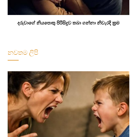
දරුවාගේ නියපොතු පිරිසිදුව තබා ගන්නා නිවැරදි ක්‍රම
නවතම ලිපි