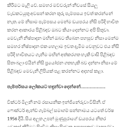
කිරීමට මැලි වේ. සමහර මව්වරුන් නිවසේ සියලු
වැඩකටයුතු අවසන් කරන තුරු පැම්පසය ඉවත් කරන්නේ
නැත. මේ නිසාම පැම්පසය මෙන්ම ඩයපරය නිසි පරිදි භාවිත
කරන ආකාරය පිළිබඳව ඔබට කියා දෙන්නට අපි සිතුවා.
මෙවැනි නිෂ්පාදන මඟින් ඔබට තිබෙන පහසුව නිසා මෙන්ම
සමහර නිෂ්පාදන එක හෙලාම ඉවත දැමීම වෙනුවට එය නිසි
පරිදි භාවිතයට ගැනීම මඟින් අත්කරගත හැකි වාසි පිළිබඳව
සිතා බලා එයින් නිසි ප්‍රයෝජන ගතහැකි බව දන්නා නිසා මේ
පිළිබඳව මෙවැනි ලිපියක් පළ කරන්නට අදහස් කළා.
පැම්පර්සය ලෝකයට හඳුන්වා දෙන්නේ………………….
වික්ටර් මිලනි නම් රසායනික ඉන්ජිනේරුවා විසිනි. ඒ
ෆොක්ටර් ඇන්ඩ් ගැම්බල් සමාගම් සන්නාමය යටතේ වර්ෂ
1956 දීයි. සිය අලුත උපන් මුණුපුරාගේ ඩයපරය නිතර
වෙනස් කිරීමට සිදුවීම නිසා සිදුවන අපහසුතාව මඟහරවා