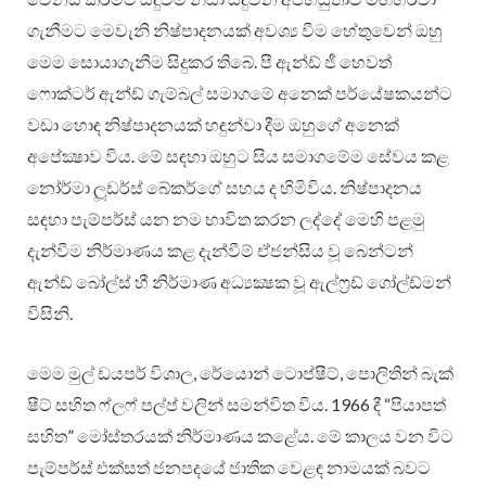
ගැනීමට මෙවැනි නිෂ්පාදනයක් අවශ්‍ය වීම හේතුවෙන් ඔහු
මෙම සොයාගැනීම සිදුකර තිබේ. පී ඇන්ඩ් ජී හෙවත්
ෆොක්ටර් ඇන්ඩ් ගැම්බල් සමාගමේ අනෙක් පර්යේෂකයන්ට
වඩා හොඳ නිෂ්පාදනයක් හඳුන්වා දීම ඔහුගේ අනෙක්
අපේක්‍ෂාව විය. මේ සඳහා ඔහුට සිය සමාගමේම සේවය කළ
නෝර්මා ලූඩර්ස් බේකර්ගේ සහය ද හිමිවිය. නිෂ්පාදනය
සඳහා පැම්පර්ස් යන නම භාවිත කරන ලද්දේ මෙහි පළමු
දැන්වීම නිර්මාණය කළ දැන්වීම් ඒජන්සිය වූ බෙන්ටන්
ඇන්ඩ් බෝල්ස් හී නිර්මාණ අධ්‍යක්‍ෂක වූ ඇල්ෆ්‍රඩ් ගෝල්ඩ්මන්
විසිනි.
මෙම මුල් ඩයපර් විශාල, රේයොන් ටොප්ෂීට්, පොලිතින් බැක්
ෂීට් සහිත ෆ්ලෆ් පල්ප් වලින් සමන්විත විය. 1966 දී “පියාපත්
සහිත” මෝස්තරයක් නිර්මාණය කළේය. මේ කාලය වන විට
පැම්පර්ස් එක්සත් ජනපදයේ ජාතික වෙළඳ නාමයක් බවට