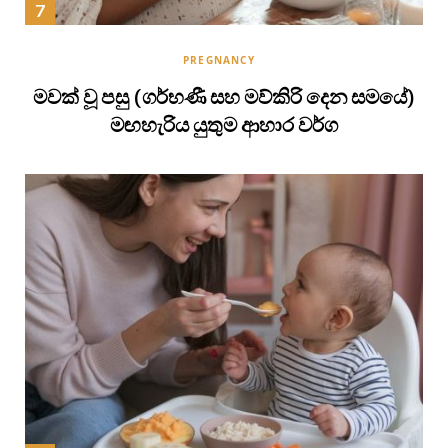
PREGNANCY
මවක් වූ පසු (ගර්භණී සහ මව්කිරි දෙන සමයේ)
මඟහැරිය යුතුම ආහාර වර්ග