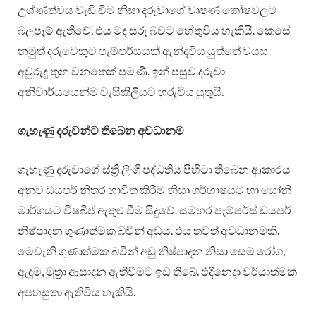
උශ්ණත්වය වැඩි වීම නිසා දරුවාගේ වෘෂණ කෝෂවලට
බලපෑම් ඇතිවේ. එය මද සරු බවට හේතුවිය හැකියි. කෙසේ
නමුත් දරුවෙකුට පැම්පර්සයක් ඇන්දවිය යුත්තේ වයස
අවුරුදු තුන වනතෙක් පමණි. ඉන් පසුව දරුවා
අනිවාර්යයෙන්ම වැසිකිලියට හුරුවිය යුතුයි.
ගැහැණු දරුවන්ට තිබෙන අවධානම
ගැහැණු දරුවාගේ ස්ත්‍රි ලිංගි පද්ධතිය පිහිටා තිබෙන ආකාරය
අනුව ඩයපර් නිතර භාවිත කිරීම නිසා ගර්භාෂයට හා යෝනි
මාර්ගයට විෂබීජ ඇතුළු වීම සිදුවේ. සමහර පැම්පර්ස් ඩයපර්
නිෂ්පාදන ගුණාත්මක බවින් අඩුය. එය තවත් අවධානමකි.
මෙවැනි ගුණාත්මක බවින් අඩු නිෂ්පාදන නිසා සෙම් රෝග,
ඇඳුම, මුත්‍රා ආසාදන ඇතිවීමට ඉඩ තිබේ. එදිනෙදා චර්යාත්මක
අපහසුතා ඇතිවිය හැකියි.