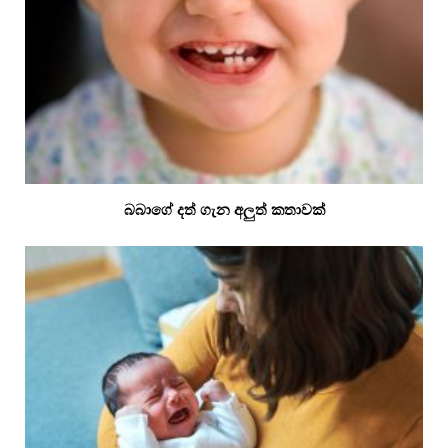
බබාගේ දත් ගැන අලුත් කතාවක්