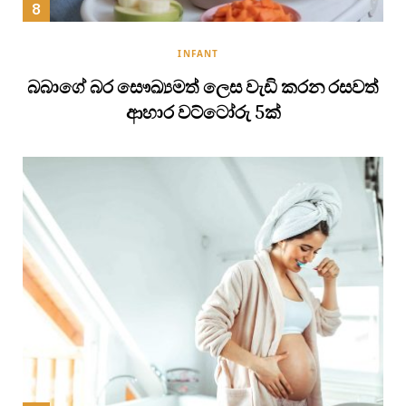
INFANT
බබාගේ බර සෞඛ්‍යමත් ලෙස වැඩි කරන රසවත්
ආහාර වට්ටෝරු 5ක්