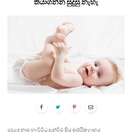
තියාගන්න සුදුසු නැහැ
වෙළඳ නාම හා විවිධ දැන්වීම් සිය ආර්ථික ලාභය