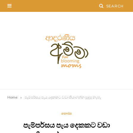
»
Home
පැම්පර්සය පැය දෙකකට වඩා තියාගන්න සුදුසු නැහැ
සෞඛ්‍ය
පැම්පර්සය පැය දෙකකට වඩා