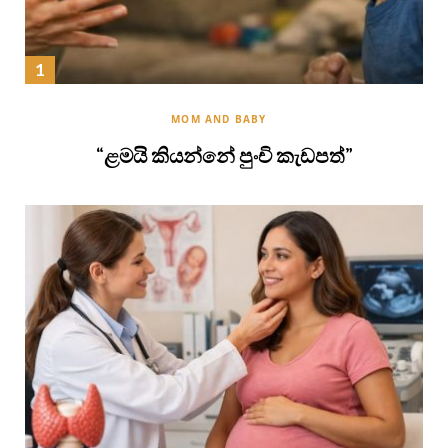
MOM AND BABY
“ළමයි කියන්නේ පුංචි කැඩපත්”