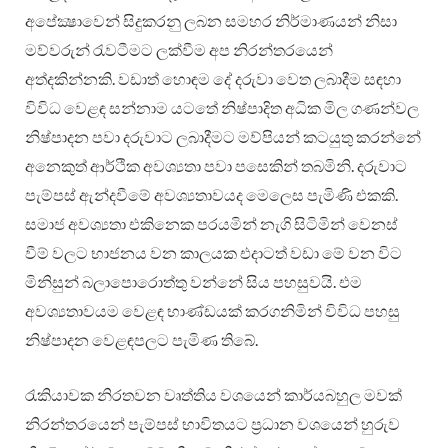
අපේක්‍ෂාවෙන් සිදුකරනු ලබන සමහර නිර්මාණයන් නිසා
මව්වරුන් රැවටීමට ලක්වීම අප නිරන්තරයෙන්
අත්දකින්නකි. වඩාත් හොඳම දේ දරුවා වෙත ලබාදීම සඳහා
විවිධ වෙළඳ සන්නාම යටතේ නිෂ්පාදිත අධික මිල ගණන්වල
නිෂ්පාදන පවා දරුවාට ලබාදීමට මව්පියන් කටයුතු කරන්නේ
අනෙකුත් ආර්ථික අවශ්‍යතා පවා පසෙකින් තබමිනි. දරුවාට
පැම්පස් ඇන්දවීමේ අවශ්‍යතාවයද මෙලෙස පැමිණි එකකි.
සමාජ අවශ්‍යතා එකිනෙක පරයමින් නැගි සිටිමින් වෙනස්
වීම් වලට භාජනය වන කාලයක එදාටත් වඩා මේ වන විට
මිනිසුන් බලාපොරොත්තු වන්නේ සිය පහසුවයි. එම
අවශ්‍යතාවයම වෙළඳ භාණ්ඩයක් කරගනිමින් විවිධ පහසු
නිෂ්පාදන වෙළඳපලට පැමිණ තිබේ.
රැකියාවක නිරතවන වෘත්තිය වශයෙන් කාර්යබහුල මවක්
නිරන්තරයෙන් පැම්පස් භාවිතයට ප්‍රධාන වශයෙන් හුරුව