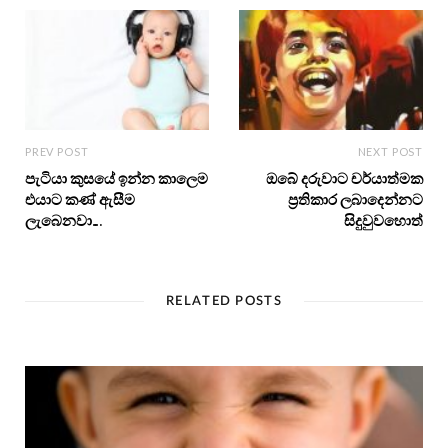
PREV POST
NEXT POST
පැටියා කුසයේ ඉන්න කාලෙම
ඔබේ දරුවාට චර්යාත්මක
එයාට කණ් ඇසීම
ප්‍රතිකාර ලබාදෙන්නට
ලැබෙනවා….
සිදුවුවහොත්
RELATED POSTS