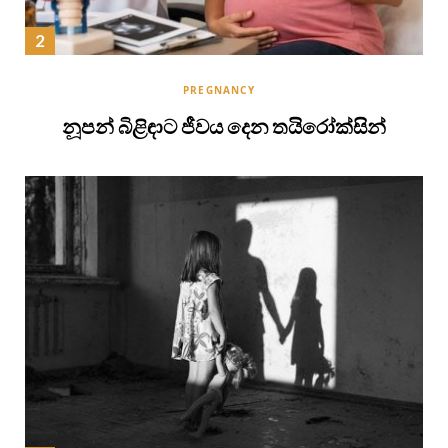
PREGNANCY
නූපන් බිළිඳාට ජීවය දෙන තයිරෝක්සින්