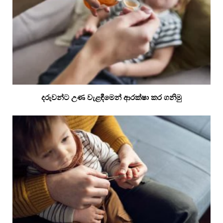
දරුවන්ට උණ වැළඳීමෙන් ආරක්ෂා කර ගනිමු