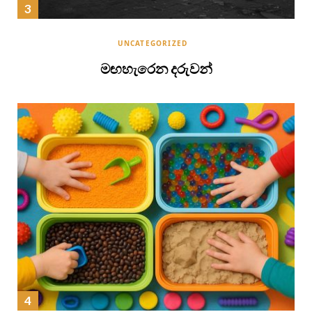
UNCATEGORIZED
මඟහැරෙන දරුවන්