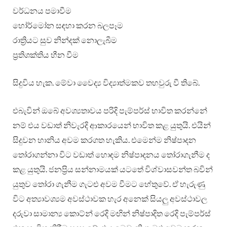
වර්ධනය පමාවීම
හෝර්මෝන සඳහා කරන බලපෑම
රාත්‍රියට සුව නින්දක් නොලැබීම
ප්‍රතිශක්තිය හීන වීම
සිදුවිය හැක. මේවා වෛද්‍ය විද්‍යාත්මකව තහවුරු වී තිබේ.
එබැවින් ඔබේ අවශ්‍යතාවය පරිදි පැම්පර්ස් භාවිත කරන්නේ
නම් එය වඩාත් නිවැරදි ආකාරයෙන් භාවිත කළ යුතුයි. එයින්
සිදුවන හානිය අවම කරගත හැකිය. එමෙන්ම නිෂ්පාදන
තෝරාගන්නා විට වඩාත් හොඳම නිෂ්පාදනය තෝරාගැනීම ද
කළ යුතුයි. ජනප්‍රිය සන්නාමයක් යටතේ විශ්වාසවන්ත බවින්
යුතුව තෝරා ගැනීම ගැටළු අවම වීමට හේතුවේ. ඒ හැරුණු
විට අත්‍යාවශ්‍යම අවස්ථාවක හැර අනෙක් සියලු අවස්ථාවල
දරුවා සාමාන්‍ය කොට්න් රෙදි මඟින් නිෂ්පාදිත රෙදි පැම්පර්ස්