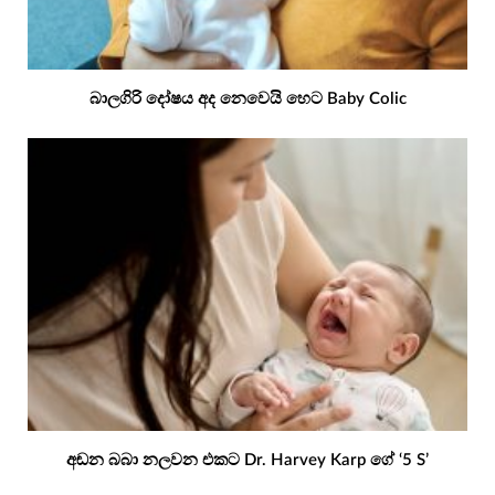
බාලගිරි දෝෂය අද නෙවෙයි හෙට Baby Colic
අඬන බබා නලවන එකට Dr. Harvey Karp ගේ ‘5 S’