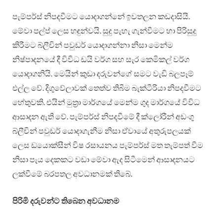
පැම්පර්ස් නිපදවීමට යොදාගන්නේ ඉවතලන කඩදාසියි.
මේවා පල්ප් ලෙස හඳුන්වයි. සුදු පැහැ ගැන්වීමට හා පිරිසුදු
කිරීමට බ්ලීචින් පවුඩර් යොදාගන්නා නිසා මෙන්ම
නිෂ්පාදනයේ දී විවිධ ඩයි වර්ග සහ සැර කෙමිකල් වර්ග
යොදාගනියි. මෙයින් කුඩා දරුවන්ගේ සමට වැඩි බලපෑම්
එල්ල වේ. දිගුවේලාවක් තෙත්ව තිබීම බැක්ටීරියා නිපදවීමට
හේතුවකි. එයින් මුත්‍රා මාර්ගයේ මෙන්ම ගුද මාර්ගයේ විවිධ
ආසාදන ඇති වේ. පැම්පර්ස් නිපදවීමේ දී ක්ලෝරීන් අඩංගු
බ්ලීචින් පවුඩර් යොදාගැනීම නිසා ඒවායේ අතුරුපලයක්
ලෙස ඩයොක්සීන් විෂ රසායනය පැම්පර්ස් මත තැම්පත් වීම
නිසා පැය දෙකකට වඩා මේවා ඇද සිටීමෙන් ආසාදනයට
ලක්වීමේ බරපතල අවධානමක් තිබේ.
පිරිමි දරුවන්ට තිබෙන අවධානම